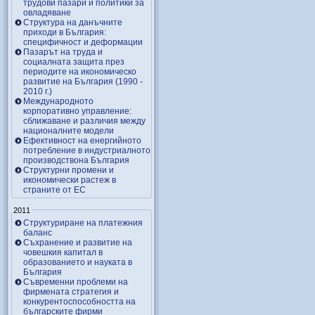
трудови пазари и политики за
овладяване
Структура на данъчните
приходи в България:
специфичност и деформации
Пазарът на труда и
социалната защита през
периодите на икономическо
развитие на България (1990 -
2010 г.)
Международното
корпоративно управление:
сближаване и различия между
националните модели
Ефективност на енергийното
потребление в индустриалното
производствона България
Структурни промени и
икономически растеж в
страните от ЕС
2011
Структуриране на платежния
баланс
Съхранение и развитие на
човешкия капитал в
образованието и науката в
България
Съвременни проблеми на
фирмената стратегия и
конкурентоспособността на
българските фирми