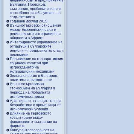
нефинансовите предприятия в
България. Произход,
състояние, проблемни зони и
способност за обслужване на
задълженията
Годишен доклад 2015
Външнотърговски отношения
между Европейския съюз и
регионалните интеграционни
общности в Африка
Интегрираното управление на
отпадъци в българските
региони – предизвикателства и
последици
Проявление на корпоративния
социален капитал при
изграждането на
мотивационни механизми
Зелена енергия в България:
политики и възможности
Външнотърговският
стокообмен на България в
периода на глобалната
икономическа криза
Адаптиране на защитата при
безработица в променящи се
икономически условия
Влияние на търговското
кредитиране върху
финансовото състояние на
фирмите
Конкурентоспособност на