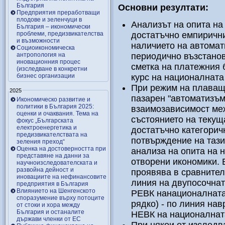
България
Основни резултати:
Предприятия преработващи
плодове и зеленчуци в
Анализът на опита на
България – икономически
проблеми, предизвикателства
достатъчно емпирични
и възможности
наличието на автома
Социоикономическа
антропология на
периодично възстанов
иновационния процес
сметка на платежния 
(изследване в конкретни
бизнес организации
курс на националната
При режим на плаващ 
2025
пазарен "автоматизъм
Икономическо развитие и
политики в България 2025:
взаимозависимост меж
оценки и очаквания. Тема на
състоянието на текущ
фокус „Българската
електроенергетика и
достатъчно категорич
предизвикателствата на
потвърждение на тази
зеления преход“
Оценка на достоверността при
анализа на опита на 
представяне на данни за
отворени икономики. 
научноизследователската и
развойна дейност и
проявява в сравнител
иновациите на нефинансовите
линия на двупосочната
предприятия в България
Влиянието на Шенгенското
РЕВК нанационалната 
споразумение върху потоците
рядко) - по линия нав
от стоки и хора между
България и останалите
НЕВК на националната
държави членки от ЕС