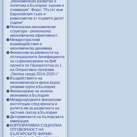
„Икономическо развитие и
политика в България: оценки и
очаквания”. Фокус: “Пътят към
Европейския съюз и
равносметка от първите десет
години”
Регионални икономически
структури - регионална
икономическа ефективност
Междуотраслови
взаимодействия и
икономическа динамика
Финансови възможности на
потенциалните бенефициенти
за съфинансиране на ВиК
проекти по Приоритетна ос 1
на Оперативна програма
„Околна среда 2014-2020 г.“
Въздействието на
икономическата криза върху
уязвими групи в България
Финансиране на зелена
икономика в България
Международните финансови
институции след кризата и
ролята им за развитието на
частния сектор в България
Детерминанти на българската
емиграция
КОРПОРАТИВНА СОЦИАЛНА
ОТГОВОРНОСТ НА
БЪЛГАРСКИТЕ ФИРМИ -