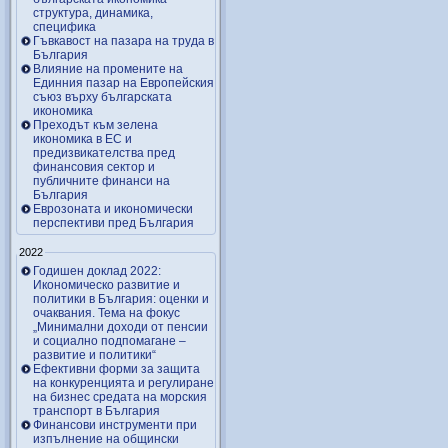
структура, динамика,
специфика
Гъвкавост на пазара на труда в
България
Влияние на промените на
Единния пазар на Европейския
съюз върху българската
икономика
Преходът към зелена
икономика в ЕС и
предизвикателства пред
финансовия сектор и
публичните финанси на
България
Еврозоната и икономически
перспективи пред България
2022
Годишен доклад 2022:
Икономическо развитие и
политики в България: оценки и
очаквания. Тема на фокус
„Минимални доходи от пенсии
и социално подпомагане –
развитие и политики“
Ефективни форми за защита
на конкуренцията и регулиране
на бизнес средата на морския
транспорт в България
Финансови инструменти при
изпълнение на общински