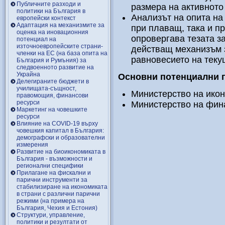
Публичните разходи и
размера на активното
политики на България в
Анализът на опита на
европейски контекст
Адаптация на механизмите за
при плаващ, така и п
оценка на иновационния
опровергава тезата з
потенциал на
източноевропейските страни-
действащ механизъм 
членки на ЕС (на база опита на
равновесието на теку
България и Румъния) за
следвоенното развитие на
Украйна
Основни потенциални 
Делегираните бюджети в
училищата-същност,
Министерство на икон
правомощия, финансови
ресурси
Министерство на фина
Маркетинг на човешките
ресурси
Влияние на COVID-19 върху
човешкия капитал в България:
демографски и образователни
измерения
Развитие на биоикономиката в
България - възможности и
регионални специфики
Прилагане на фискални и
парични инструменти за
стабилизиране на икономиката
в страни с различни парични
режими (на примера на
България, Чехия и Естония)
Структури, управление,
политики и резултати от