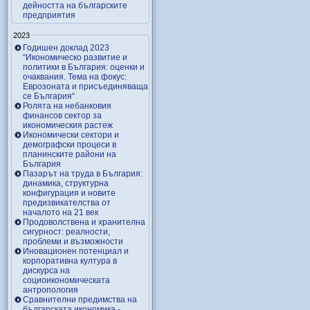
дейността на българските
предприятия
2023
Годишен доклад 2023
“Икономическо развитие и
политики в България: оценки и
очаквания. Тема на фокус:
Еврозоната и присъединяваща
се България“
Ролята на небанковия
финансов сектор за
икономическия растеж
Икономически сектори и
демографски процеси в
планинските райони на
България
Пазарът на труда в България:
динамика, структурна
конфигурация и новите
предизвикателства от
началото на 21 век
Продоволствена и хранителна
сигурност: реалности,
проблеми и възможности
Иновационен потенциал и
корпоративна култура в
дискурса на
социоикономическата
антропология
Сравнителни предимства на
българската икономика -