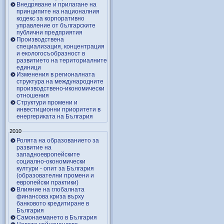
Внедряване и прилагане на
принципите на националния
кодекс за корпоративно
управление от българските
публични предприятия
Производствена
специализация, концентрация
и екологосъобразност в
развитието на териториалните
единици
Изменения в регионалната
структура на международните
производствено-икономически
отношения
Структури промени и
инвестиционни приоритети в
енергериката на България
2010
Ролята на образованието за
развитие на
западноевропейските
социално-окономически
култури - опит за България
(образователни промени и
европейски практики)
Влияние на глобалната
финансова криза върху
банковото кредитиране в
България
Самонаемането в България