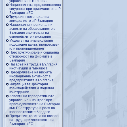
управление в България
Националната продоволствена
сигурност при приемането на Р
България в ЕС
Трудовият потенциал на
земеделието в Р България
Национални и регионални
аспекти на образованието в
България в контекста на
европейските изисквания
Моделът на индивидуалня
подоходен данък: прогресивен
или пропорционален
Преструктуриране и социална
отговорност на фирмите в
България
Пазарът на труда в България:
институции и гъвкавост
Преодоляване на ниската
иновационна активност в
предприятията в България
Инфлацията: факторни
взаимодействия и моделни
конструкции
Аспекти на корпоративното
управление и контрол при
присъединявнето на България
към ЕС: структура и роля на
корпоративните бордове
Предизвикателства на пазара
на труда при членството на
България в ЕС