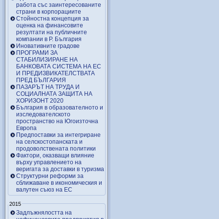
работа със заинтересованите
страни в корпорациите
Стойностна концепция за
оценка на финансовите
резултати на публичните
компании в Р. България
Иновативните градове
ПРОГРАМИ ЗА
СТАБИЛИЗИРАНЕ НА
БАНКОВАТА СИСТЕМА НА ЕС
И ПРЕДИЗВИКАТЕЛСТВАТА
ПРЕД БЪЛГАРИЯ
ПАЗАРЪТ НА ТРУДА И
СОЦИАЛНАТА ЗАЩИТА НА
ХОРИЗОНТ 2020
България в образователното и
изследователското
пространство на Югоизточна
Европа
Предпоставки за интегриране
на селскостопанската и
продоволствената политики
Фактори, оказващи влияние
върху управлението на
веригата за доставки в туризма
Структурни реформи за
сближаване в икономическия и
валутен съюз на ЕС
2015
Задлъжнялостта на