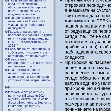
При някои от изследв
Публично финансиране на
средното и висшето
открояват периодично
образование в България –
динамиката на състоя
резултати, проблеми и
предизвикателства
които може да се про
Външно икономическите
динамиката на РЕВК и
отношения на България в
условията на глобалната
национална валута. Но
несигурност
от редуващи се перио
Гъвкавост на социалната
подкрепа в условията на кризи
салда, т.е. - те не с
(опит и уроци от периода на
механизъм за уравнов
COVID -19 пандемията 2020-
2022 г.)
приблизително) въобщ
Развитие на отношенията на
наблюдаваната своео
собственост и промените в
организацията на фирмата
следното.
Българската
При хронично пасивно
електроенергетика в контекста
на „Зеленият пакт“
понижението на курса
Българската миграция в
равновесие, а само д
началото на ХХІ век –
детерминанти, квалификация,
салдо; обратно - пов
устойчивост на завръщането
валута води до увели
2024
при хронично активен
Икономическо развитие и
повишението на курса
политики в България 2024:
възстановяване нарав
оценки и очаквания. Тема на
фокус „Енергийната бедност в
размера на активното 
България – развитие и
понижението на курса
политики“