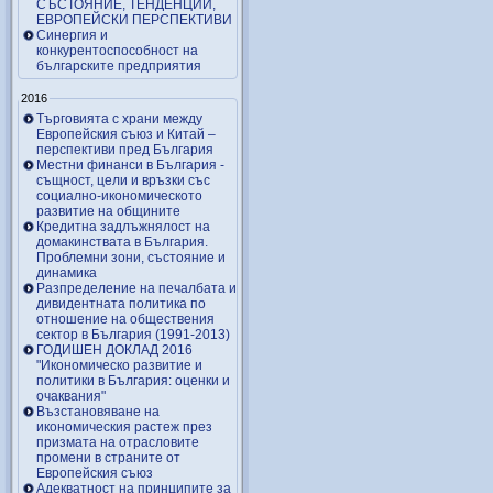
СЪСТОЯНИЕ, ТЕНДЕНЦИИ,
ЕВРОПЕЙСКИ ПЕРСПЕКТИВИ
Синергия и
конкурентоспособност на
българските предприятия
2016
Търговията с храни между
Европейския съюз и Китай –
перспективи пред България
Местни финанси в България -
същност, цели и връзки със
социално-икономическото
развитие на общините
Кредитна задлъжнялост на
домакинствата в България.
Проблемни зони, състояние и
динамика
Разпределение на печалбата и
дивидентната политика по
отношение на обществения
сектор в България (1991-2013)
ГОДИШЕН ДОКЛАД 2016
"Икономическо развитие и
политики в България: оценки и
очаквания"
Възстановяване на
икономическия растеж през
призмата на отрасловите
промени в страните от
Европейския съюз
Адекватност на принципите за