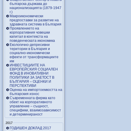
българска държава до
национализацията (1879-1947
г.)
Макроикономически
предпоставки за развитие на
здравната система в България
Проявлението на
корпоративния човешки
капитал в контекста на
поведенческата икономика
Екологично-депресивни
територии в България и
социално-икономически
ефекти от трансформациите
им
ИНВЕСТИЦИИТЕ НА
ЕВРОПЕЙСКИЯ СОЦИАЛЕН
ФОНД В ИНОВАТИВНИ
ПОЛИТИКИ ЗА ЗАЕТОСТ В
БЪЛГАРИЯ – OЦЕНКИ И
ПЕРСПЕКТИВИ
Оценка на импортоемкостта на
българския износ
Съвременната фирма като
обект на корпоративното
управление – същност,
специфики, взаимозависимост
и детерминираност
2017
ГОДИШЕН ДОКЛАД 2017