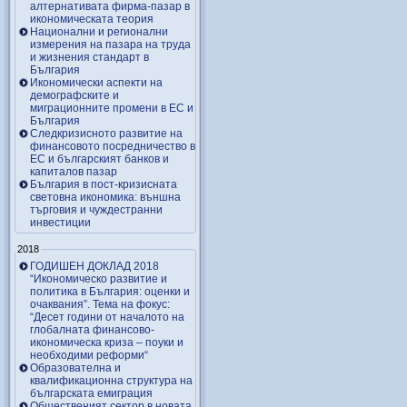
алтернативата фирма-пазар в
икономическата теория
Национални и регионални
измерения на пазара на труда
и жизнения стандарт в
България
Икономически аспекти на
демографските и
миграционните промени в ЕС и
България
Следкризисното развитие на
финансовото посредничество в
ЕС и българският банков и
капиталов пазар
България в пост-кризисната
световна икономика: външна
търговия и чуждестранни
инвестиции
2018
ГОДИШЕН ДОКЛАД 2018
“Икономическо развитие и
политика в България: оценки и
очаквания”. Тема на фокус:
“Десет години от началото на
глобалната финансово-
икономическа криза – поуки и
необходими реформи“
Образователна и
квалификационна структура на
българската емиграция
Общественият сектор в новата