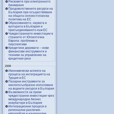
Рисковете при електронното
банкиране
Продоволствените ресурси на
България при осъществяване
на общата селскостопанска
политика на ЕС
Образованието, науката и
културата в България и
присъединяването към ЕС
Чуждестранните инвестиции в
страните от Югоизточна
Европа: проблеми и
перспективи
Кредитини деривати – нови
финансови инструменти и
техники за управление на
кредитния риск
2008
Икономически аспекти на
процеса на интеграцията на
Турция в ЕС
Пазарни инструменти за
екологосъобразно използване
на водните ресурси в България
Възможности за преки
чуждестранни инвестиции чрез
международни бизнес
инкубатори в България
Интеграционни процеси и
регионални различия-
европейски и национални