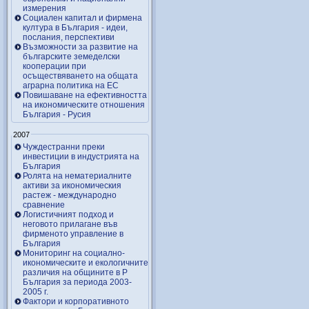
измерения
Социален капитал и фирмена
култура в България - идеи,
послания, перспективи
Възможности за развитие на
българските земеделски
кооперации при
осъществяването на общата
аграрна политика на ЕС
Повишаване на ефективността
на икономическите отношения
България - Русия
2007
Чуждестранни преки
инвестиции в индустрията на
България
Ролята на нематериалните
активи за икономическия
растеж - международно
сравнение
Логистичният подход и
неговото прилагане във
фирменото управление в
България
Мониторинг на социално-
икономическите и екологичните
различия на общините в Р
България за периода 2003-
2005 г.
Фактори и корпоративното