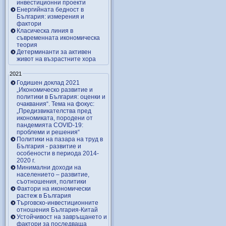
инвестиционни проекти
Енергийната бедност в
България: измерения и
фактори
Класическа линия в
съвременната икономическа
теория
Детерминанти за активен
живот на възрастните хора
2021
Годишен доклад 2021
„Икономическо развитие и
политики в България: оценки и
очаквания“. Тема на фокус:
„Предизвикателства пред
икономиката, породени от
пандемията COVID-19:
проблеми и решения“
Политики на пазара на труд в
България - развитие и
особености в периода 2014-
2020 г.
Минимални доходи на
населението – развитие,
съотношения, политики
Фактори на икономически
растеж в България
Търговско-инвестиционните
отношения България-Китай
Устойчивост на завръщането и
фактори за последваща