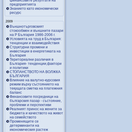
финансовите резултати на
предприятията
Знанието като икономически
ресурс
2009
Външнотърговският
стокообмен и външните пазари
на Р България 1986-2006 г.
Условията на труд в България:
тенценции и взаимодействия
Структурни промени и
инвестиции в енергетиката на
България
Териториални различия в
България- тенденции,фактори
и политики
СТОПАНСТВОТО НА ВОЛЖКА
БЪЛГАРИЯ
Влияние на валутно-курсовия
режим върху състоянието на
текущата сметка на платежния
баланс
Финансовите посредници на
българския пазар - състояние,
проблеми и перспективи
Реалният принос на жените за
бюджета и качеството на живот
на семейството
Променящите се
детерминанти на
икономическия растеж