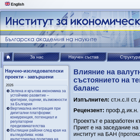
English
За нас
Научен състав
Структур
Влияние на валут
Научно-изследователски
проекти - завършени
състоянието на те
2026
баланс
Зелена и кръгова икономика за
устойчиво развитие –
Изпълнител:
ст.н.с.ІІ с
критерии, оценки, възможности
за България
Вертикална интеграция при
Рецензент:
проф.д.ик.н
дигитални платформи:
конкуренция, потенциал и
Проектът е разработен к
регулаторни
предизвикателства
Приет е на заседание на
Въглищни райони след края на
институт на БАН (протоко
въгледобива: нова
индустриална политика на