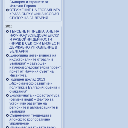
България и страните от
Източна Европа
ОТРАЖЕНИЕ НА ГЛОБАЛНАТА
КРИЗА ВЪРХУ ФИНАНСОВИЯ
СЕКТОР НА БЪЛГАРИЯ
2013
ТЪРСЕНЕ И ПРЕДЛАГАНЕ НА
НАУЧНО-ИЗСЛЕДОВАТЕЛСКИ
И РАЗВОЙНИ ДЕЙНОСТИ
(НИРД) В СЕКТОРИ БИЗНЕС И
ДЪРЖАВНО УПРАВЛЕНИЕ В
БЪЛГАРИЯ
„Енергийна интензивност на
индустриалните отрасли в
България” – завършен
научноизследователски проект,
приет от Научния съвет на
Института
Годишен доклад 2013
„Икономическо развитие и
политика в България: оценки и
очаквания“
Екологичната инфраструктура
(сегмент води) – фактор за
устойчиво развитие на
регионите и агломерациите в
България
Съвременни тенденции в
японското корпоративно
управление
Влиянието на кризата върху