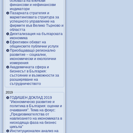
основата на ключови
финансови и нефинансови
индикатори
Пазарната стратегия и
маркетинговата структура за
успешното управление на
фирмите във Велико Търново и
областта
Дигитализация на българската
икономика
Ефективен обхват на
общинските публични услуги
Приобщаващо регионално
развитие – социални,
икономически и екологични
измерения
Академичната сфера и
бизнесът в България:
състояние и възможности за
разширяване на
сътрудничеството
2019
ГОДИШЕН ДОКЛАД 2019
“Икономическо развитие и
политика в България: оценки и
очаквания”. Тема на фокус:
„Предизвикателства от
навлизането на икономиката в
низходяща фаза на бизнес
цикъла”
Институционален анализ на