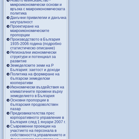
Новото кейнсианство -
микроикономически основи и
връзка с макроикономическата
политика
Данъчни привилегии и данъчна
неутралност
Проектиране на
макроикономическите
пропорции
Производството в България
1935-2006 година (подробно
статистическо описание)
Регионални икономически
структури и потенциал за
развитие
Земеделските земи на Р
България: заетост и доходи
Политика на формиране на
български земеделски
кооперативи
Икономически въздействия на
климатичните промени върху
земеделието в България
Основни пропорции в
българския продоволствен
пазар
Предизвикателства прес
корпоративното управление в
България след 1 януари 2007 г.
Съвременни проекции на
участието на персонала в
собствеността,управлението и