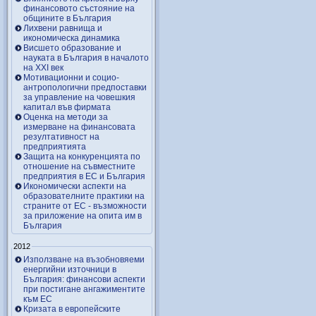
финансовото състояние на
общините в България
Лихвени равнища и
икономическа динамика
Висшето образование и
науката в България в началото
на ХХІ век
Мотивационни и социо-
антропологични предпоставки
за управление на човешкия
капитал във фирмата
Оценка на методи за
измерване на финансовата
резултативност на
предприятията
Защита на конкуренцията по
отношение на съвместните
предприятия в ЕС и България
Икономически аспекти на
образователните практики на
страните от ЕС - възможности
за приложение на опита им в
България
2012
Използване на възобновяеми
енергийни източници в
България: финансови аспекти
при постигане ангажиментите
към ЕС
Кризата в европейските