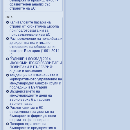
българската промишленост -
сравнителен анализ със
страните на ЕС
2014
Капиталовите пазари на
страни от югоизточна Европа
при подготовката им за
присъединяване към ЕС
Разпределение на печалбата и
дивидентна политика по
отношение на обществения
сектор в България (1991-2014
г.)
ГОДИШЕН ДОКЛАД 2014
ИКОНОМИЧЕСКО РАЗВИТИЕ И
ПОЛИТИКИ В БЪЛГАРИЯ:
оценки и очаквания
Тенденции на измененията в
корпоративното управление на
международни банкови групи и
последици в България
Въздействието на
международните цени на
зърно върху българския
зърнен пазар
Рисков капитал в ЕС:
възможности за достъп на
българските фирми до нови
форми на финансиране
Пазарна стратегия на
българските предприятия в