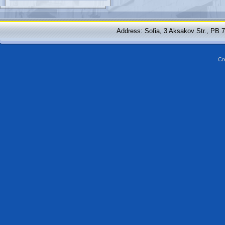
Address: Sofia, 3 Aksakov Str., PB 
Cr