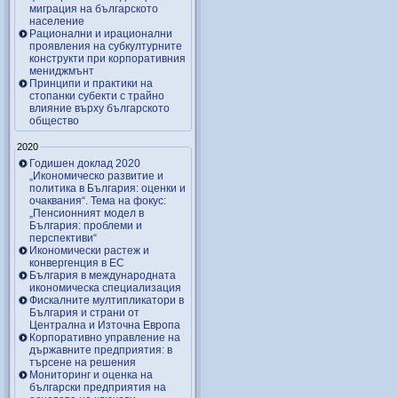
миграция на българското
население
Рационални и ирационални
проявления на субкултурните
конструкти при корпоративния
мениджмънт
Принципи и практики на
стопанки субекти с трайно
влияние върху българското
общество
2020
Годишен доклад 2020
„Икономическо развитие и
политика в България: оценки и
очаквания“. Тема на фокус:
„Пенсионният модел в
България: проблеми и
перспективи“
Икономически растеж и
конвергенция в ЕС
България в международната
икономическа специализация
Фискалните мултипликатори в
България и страни от
Централна и Източна Европа
Корпоративно управление на
държавните предприятия: в
търсене на решения
Мониторинг и оценка на
български предприятия на