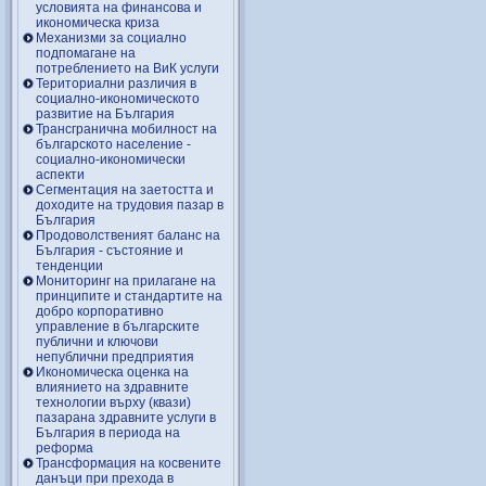
условията на финансова и
икономическа криза
Механизми за социално
подпомагане на
потреблението на ВиК услуги
Териториални различия в
социално-икономическото
развитие на България
Трансгранична мобилност на
българското население -
социално-икономически
аспекти
Сегментация на заетостта и
доходите на трудовия пазар в
България
Продоволственият баланс на
България - състояние и
тенденции
Мониторинг на прилагане на
принципите и стандартите на
добро корпоративно
управление в българските
публични и ключови
непублични предприятия
Икономическа оценка на
влиянието на здравните
технологии върху (квази)
пазарана здравните услуги в
България в периода на
реформа
Трансформация на косвените
данъци при прехода в