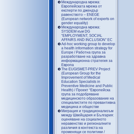
Международна мрежа:
Европейската мрежа от
експерти по джендър
равенството – ENEGE
(European network of experts on
gender equality)
Международна мрежа:
SYSDEM към DG
“EMPLOYMENT, SOCIAL
AFFAIRS AND INCLUSION” EC
Ad-hoc working group to develop
a health information strategy for
Europe / Работна група за
разработване на здравна
информационна стратегия за
Европа
The EUGISMET-PREV Project
(European Group for the
Improvement of Medical
Education Specialists in
Preventive Medicine and Public
Health) / Проект “Европейска
група за подобряване
медицинското образование на
специалистите по превантивна
медицина и обществе
Миграция и традиционализъм
между Швейцария и България:
оценяване на социалното
неравенство и регионалните
различия в контекста на
променящи се политики /