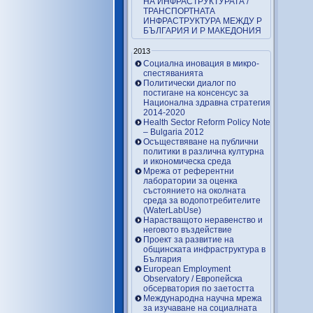
НА ИНФРАСТРУКТУРАТА /
ТРАНСПОРТНАТА
ИНФРАСТРУКТУРА МЕЖДУ Р
БЪЛГАРИЯ И Р МАКЕДОНИЯ
2013
Социална иновация в микро-
спестяванията
Политически диалог по
постигане на консенсус за
Национална здравна стратегия
2014-2020
Health Sector Reform Policy Note
– Bulgaria 2012
Осъществяване на публични
политики в различна културна
и икономическа среда
Мрежа от референтни
лаборатории за оценка
състоянието на околната
среда за водопотребителите
(WaterLabUse)
Нарастващото неравенство и
неговото въздействие
Проект за развитие на
общинската инфраструктура в
България
European Employment
Observatory / Европейска
обсерватория по заетостта
Международна научна мрежа
за изучаване на социалната