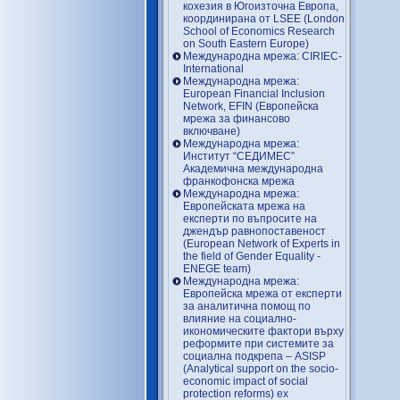
кохезия в Югоизточна Европа,
координирана от LSEE (London
School of Economics Research
on South Eastern Europe)
Международна мрежа: CIRIEC-
International
Международна мрежа:
European Financial Inclusion
Network, EFIN (Европейска
мрежа за финансово
включване)
Международна мрежа:
Институт “СЕДИМЕС”
Академична международна
франкофонска мрежа
Международна мрежа:
Европейската мрежа на
експерти по въпросите на
джендър равнопоставеност
(European Network of Experts in
the field of Gender Equality -
ENEGE team)
Международна мрежа:
Европейска мрежа от експерти
за аналитична помощ по
влияние на социално-
икономическите фактори върху
реформите при системите за
социална подкрепа – ASISP
(Analytical support on the socio-
economic impact of social
protection reforms) ex