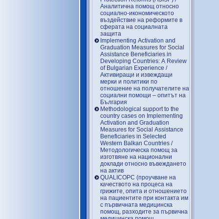
Аналитична помощ относно
социално-икономическото
въздействие на реформите в
сферата на социалната
защита
Implementing Activation and
Graduation Measures for Social
Assistance Beneficiaries in
Developing Countries: A Review
of Bulgarian Experience /
Активиращи и извеждащи
мерки и политики по
отношение на получателите на
социални помощи – опитът на
България
Methodological support to the
country cases on Implementing
Activation and Graduation
Measures for Social Assistance
Beneficiaries in Selected
Western Balkan Countries /
Методологическа помощ за
изготвяне на национални
доклади относно въвеждането
на актив
QUALICOPC (проучване на
качеството на процеса на
грижите, опита и отношението
на пациентите при контакта им
с първичната медицинска
помощ, разходите за първична
медицинска помощ,