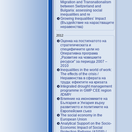
Migration and Transnationalism
between Switzerland and
Bulgaria: assessing social
inequalities and re
Growing Inequalities’ Impact
(Въздействие на нарастващите
неравенства)
2012
Оценка на постигнатото на
стратегическата и
специфичните цели но
Оперативна програма
„Развитие на човешките
ресурси” за периода 2007 –
2010
Inequalities in the world of work:
The effects of the crisis /
Неравенства в сферата на
труда: ефектите на кризата
Integrated drought management
programme in GWP CEE region
/IDMP/
Влияние на икономиките на
България и Унгария върху
развитието и политиките на
Европейския съюз
The social economy in the
European Union
Analytical Support on the Socio-
Economic Impact of Social
Protection Reforms (ASISP) /