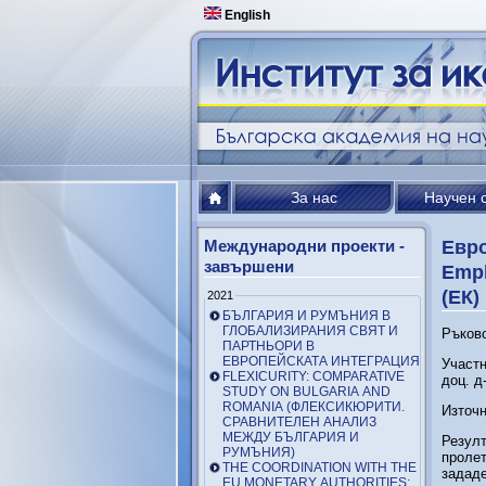
English
За нас
Научен 
Международни проекти -
Евро
завършени
Empl
(ЕК)
2021
БЪЛГАРИЯ И РУМЪНИЯ В
ГЛОБАЛИЗИРАНИЯ СВЯТ И
Ръково
ПАРТНЬОРИ В
ЕВРОПЕЙСКАТА ИНТЕГРАЦИЯ
Участн
FLEXICURITY: COMPARATIVE
доц. д
STUDY ON BULGARIA AND
ROMANIA (ФЛЕКСИКЮРИТИ.
Източ
СРАВНИТЕЛЕН АНАЛИЗ
МЕЖДУ БЪЛГАРИЯ И
Резулт
РУМЪНИЯ)
пролет
THE COORDINATION WITH THE
задад
EU MONETARY AUTHORITIES: