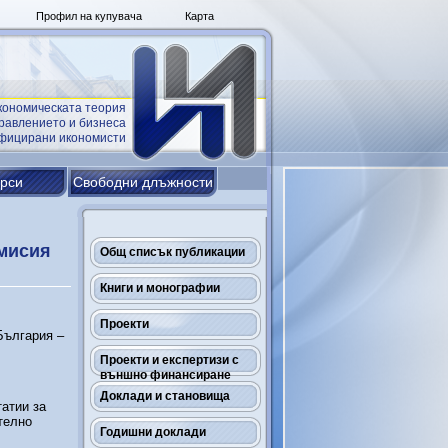
Профил на купувача
Карта
кономическата теория
равлението и бизнеса
ифицирани икономисти
урси
Свободни длъжности
омисия
Общ списък публикации
Книги и монографии
Проекти
България –
Проекти и експертизи с
външно финансиране
Доклади и становища
татии за
телно
Годишни доклади