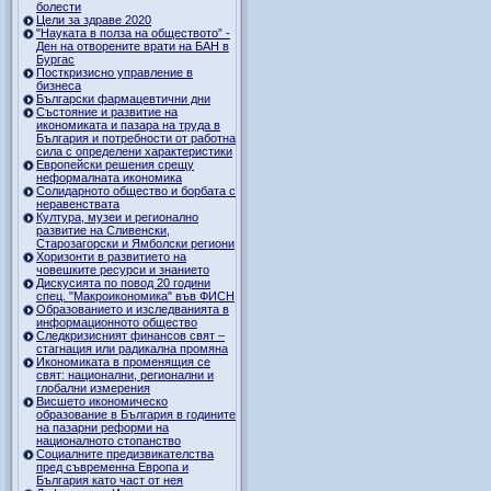
болести
Цели за здраве 2020
"Науката в полза на обществото” -
Ден на отворените врати на БАН в
Бургас
Посткризисно управление в
бизнеса
Български фармацевтични дни
Състояние и развитие на
икономиката и пазара на труда в
България и потребности от работна
сила с определени характеристики
Европейски решения срещу
неформалната икономика
Солидарното общество и борбата с
неравенствата
Култура, музеи и регионално
развитие на Сливенски,
Старозагорски и Ямболски региони
Хоризонти в развитието на
човешките ресурси и знанието
Дискусията по повод 20 години
спец. "Макроикономика" във ФИСН
Образованието и изследванията в
информационното общество
Следкризисният финансов свят –
стагнация или радикална промяна
Икономиката в променящия се
свят: национални, регионални и
глобални измерения
Висшето икономическо
образование в България в годините
на пазарни реформи на
националното стопанство
Социалните предизвикателства
пред съвременна Европа и
България като част от нея