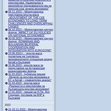
перспективи. Национални и
европейски предизвикателства на
прехода към зелена икономика"
09.11.2023 – Международна
тристранна кръгла маса
„ADJUSTMENT OF THE CEE
ECONOMIES TO LONG-TERM
CHALLENGES AND OVERLAPPING
CRISES“
06.10.2023 – Международен научен
форум „IMPACT OF EU POLICIES
ON NATIONAL ECONOMIES“
30.06.2023 – Международен научен
форум „ROMANIAN AND
BULGARIAN BILATERAL
COOPERATION AND
INTEGRATION INTO EUROZONE“
23.06.2023 г. - кръгла маса,
посветена на търговско-
икономическите отношения между
Китай и България
15.06.2023 - кръгла маса за
представяне на Астанинския
международен форум
31.03.2023 - публична лекция
„Модели на кръгова икономика в
ЕС и Китай – сравнителен анализ“
31.03.2023 - кръгла маса
„Реалности и перспективи за
българската кръгова икономика”
17.01.2023 - лекция на Н.Пр. Дун
Сяодзюн, посланик на КНР в
България
2022
21-22.11.2022 - Международна