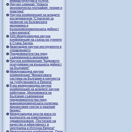
инфраструктури и услуги”
Научен семинар “Новата
икономическа география: теория и
практика”
Научна конференция на младите
изследователи “Стратегия за
развитие на българската
икономика и
външноикономическата дейност
след кризата”
ХХII Международна научна
конференция на съюза на учените
в Стара Загора,
Авангардни научни инструменти в
управлението
Предизвикателства пред
съвременната икономика
Научна конференция ”Кадровото
осигуряване на външната дейност
на България”
Международна научна
конференция “Финансовата
система на България в контекста
на турбуленциите в Европа”
8-ма международна научна
конференция на младите научни
работници „Икономиката на
България-съвременни
предизвикателства пред
макроикономическата политика,
финансовия сектор и реалния
бизнес”
Международна кръгла маса по
въпросите на електронното
здравеопазване „Постигане на
качество и ефективност в
Централна и Източна Европа“
Международна конференция „Пари