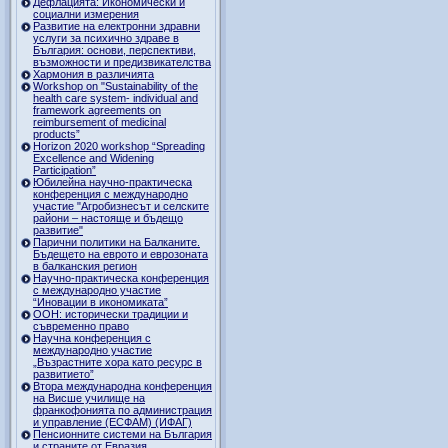
Дефлацията: Икономически и
социални измерения
Развитие на електронни здравни
услуги за психично здраве в
България: основи, перспективи,
възможности и предизвикателства
Хармония в различията
Workshop on "Sustainability of the
health care system- individual and
framework agreements on
reimbursement of medicinal
products”
Horizon 2020 workshop “Spreading
Excellence and Widening
Participation”
Юбилейна научно-практическа
конференция с международно
участие "Агробизнесът и селските
райони – настояще и бъдещо
развитие"
Парични политики на Балканите.
Бъдещето на еврото и еврозоната
в балканския регион
Научно-практическа конференция
с международно участие
“Иновации в икономиката”
ООН: исторически традиции и
съвременно право
Научна конференция с
международно участие
„Възрастните хора като ресурс в
развитието”
Втора международна конференция
на Висше училище на
франкофонията по администрация
и управление (ЕСФАМ) (ИФАГ)
Пенсионните системи на България
и страните от Евразия