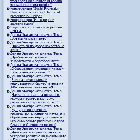
workshops on evolution of national
innovation and era policies"
Конференция "Social Protection
Floors: a new approach to social
protection in Europe"
Конференция "Интегрирани
здравни грижи"
Годишна среща на експерти към
ENEGE
Ден на българската наука. Тема:
„Връзки на развитието”
Ден на българската наука. Тема:
„Науката за по-добро качество на
живот”
Ден на българската наука. Тема:
„Проблеми на туризма,
земеделието и образованието”
Ден на българската наука. Тема:
„Образование, иновации, наука –
триъгълник на знанието”
Ден на българската наука. Тема:
„Зелената икономика и
индустриалния бизнес” в чест на
145-тата годишнина на БАН
Ден на българската наука. Тема:
„Науката – гарант за социално-
икономическото и културно
развитие на Бургаска област”
Ден на българската наука. Тема:
„Културно историческо
наследство, влияние на науката и
образованието върху социално-
икономическото развитие на град
Сливен и Сливенски регион“
Ден на българската наука. Тема:
„Иновациите – предпоставка за
ускорено развитие на икономиката
в Пловдивския регион“