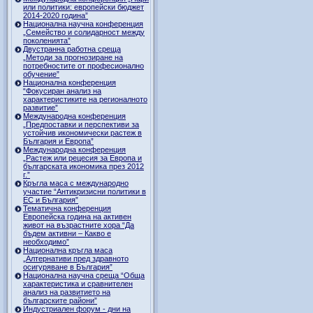
или политики: европейски бюджет
2014-2020 година”
Национална научна конференция
„Семейство и солидарност между
поколенията”
Двустранна работна среща
„Методи за прогнозиране на
потребностите от професионално
обучение”
Национална конференция
“Фокусиран анализ на
характеристиките на регионалното
развитие”
Международна конференция
„Предпоставки и перспективи за
устойчив икономически растеж в
България и Европа”
Международна конференция
„Растеж или рецесия за Европа и
българската икономика през 2012
г.”
Кръгла маса с международно
участие “Антикризисни политики в
ЕС и България”
Тематична конференция
Европейска година на активен
живот на възрастните хора “Да
бъдем активни – Какво е
необходимо”
Национална кръгла маса
„Алтернативи пред здравното
осигуряване в България”
Национална научна среща “Обща
характеристика и сравнителен
анализ на развитието на
българските райони”
Индустриален форум - дни на