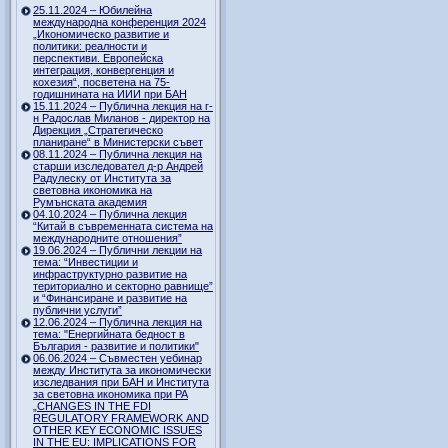
25.11.2024 – Юбилейна
международна конференция 2024
„Икономическо развитие и
политики: реалности и
перспективи. Европейска
интеграция, конвергенция и
кохезия“, посветена на 75-
годишнината на ИИИ при БАН
15.11.2024 – Публична лекция на г-
н Радослав Миланов - директор на
Дирекция „Стратегическо
планиране“ в Министерски съвет
08.11.2024 – Публична лекция на
старши изследовател д-р Андрей
Радулеску от Института за
световна икономика на
Румънската академия
04.10.2024 – Публична лекция
“Китай в съвременната система на
международните отношения”
19.06.2024 – Публични лекции на
тема: “Инвестиции и
инфраструктурно развитие на
териториално и секторно равнище”
и “Финансиране и развитие на
публични услуги”
12.06.2024 – Публична лекция на
тема: "Енергийната бедност в
България - развитие и политики"
06.06.2024 – Съвместен уебинар
между Института за икономически
изследвания при БАН и Института
за световна икономика при РА
„CHANGES IN THE FDI
REGULATORY FRAMEWORK AND
OTHER KEY ECONOMIC ISSUES
IN THE EU: IMPLICATIONS FOR