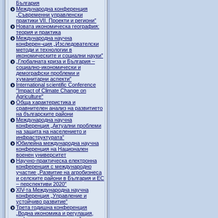
България
Международна конференция
„Съвременни управленски
практики VII. Проекти и региони”
Новата икономическа география:
теория и практика
Международна научна
конферен¬ция „Изследователски
методи и технологии в
икономическите и социални науки”
„Глобалната криза и България –
социално-икономически и
демографски проблеми и
хуманитарни аспекти”
International scientific Conference
"Impact of Climate Change on
Agriculture"
Обща характеристика и
сравнителен анализ на развитието
на българските райони
Международна научна
конференция „Актуални проблеми
на защита на населението и
инфраструктурата”
Юбилейна международна научна
конференция на Национален
военен университет
Научно-практическа електронна
конференция с международно
участие „Развитие на агробизнеса
и селските райони в България и ЕС
– перспективи 2020”
XIV-та Международна научна
конференция „Управление и
устойчиво развитие”
Трета годишна конференция
„Водна икономика и регулация,