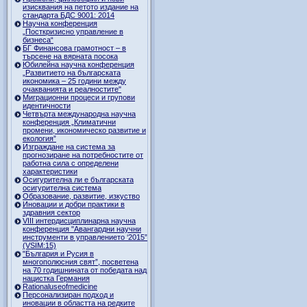
изисквания на петото издание на
стандарта БДС 9001: 2014
Научна конференция
„Посткризисно управление в
бизнеса“
БГ Финансова грамотност – в
търсене на вярната посока
Юбилейна научна конференция
„Развитието на българската
икономика – 25 години между
очакванията и реалностите"
Миграционни процеси и групови
идентичности
Четвърта международна научна
конференция „Климатични
промени, икономическо развитие и
екология”
Изграждане на система за
прогнозиране на потребностите от
работна сила с определени
характеристики
Осигурителна ли е българската
осигурителна система
Образование, развитие, изкуство
Иновации и добри практики в
здравния сектор
VIII интердисциплинарна научна
конференция "Авангардни научни
инструменти в управлението ‘2015”
(VSIM:15)
"България и Русия в
многополюсния свят”, посветена
на 70 годишнината от победата над
нацистка Германия
Rationaluseofmedicine
Персонализиран подход и
иновации в областта на редките