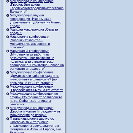
Международна конференция
„Гърция, Българияи
Европейскитепредизвикателствана
Балканите”
Международна научна
конференция „Икономика и
управление в турбулентна бизнес
среда”
Годишна конференция „Селa за
продан”
Национална конференция
„Човешкият капитал –
методология, измерения и
практики”
Национална конференция
„Миграцията да работи за
развитието – инструменти на
политиката за стратегическо
планиране в Югоизточна Европа на
регионите и градовете”
Международна конференция
„Демараж или забавен каданс за
икономиката и финансите? (по
примера на ЕС и България)"
Международна конференция
„Европейският съюз на кръстопът”
Международна конференция по
случай 135 години от обявяването
на гр. София за столица на
България
Международна конференция
„Европа и новите й граждани – от
мобилизация до избори”
Първа национална дискусия:
Програма за интегрирано
управление на засушаванията в
Централна и Източна Европа, вкл.
България