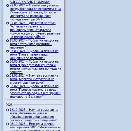
BULGARIA AND ROMANIA“
22.05.2024 – Съвместен уебинар
между Школата по икономика към
Университета Нанкай, Китай, и
Института за икономически
изследвания при БАН
24.04.2024 – Дискусия на тема
"Аспекти на зелената
трансформация: от кръгова
икономика до устойчиво развитие
на планинските райони"
15.03.2024 - Публична лекция на
тема “ Устойчиво развитие и
маркетинг”
07.03.2024 - Публична лекция на
тема “Иновативният град:
концепция за развитие”
06.03.2024 - Публична лекция на
тема “Преходът към кръгова и
зелена икономика през погледа на
банките”
09.02.2024 – Научен семинар на
тема „Маркетинг стратегии на
агросектори и региони“
07.02.2024 - Публична лекция на
тема “Предизвикателства пред
развитието на водния и въздушен
транспорт в България”
2023
18.12.2023 – Научен семинар на
тема „Дигитализацията в
образованието и финансовия
сектор: стандарти и тенденции“
05.12.2023 – Ежегодна научна
конференция 2023 "Икономическо
развитие и политики: реалности и