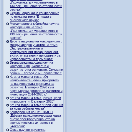
„Икономиката и управлението в
ХХI век – решения за стабилност и
растеж”
Седма национална конференция
по етика на тема “Етиката в
българската наука”
Международна юбилейна научна
конференция на тема
„Икономиката и управлението в
ХХI век – решения за стабилност и
растеж”
Десета национална конференция с
международно участие на тема
„Застрахователният и
осигурителният пазар: реалност,
визия, очаквания и приоритети за
управлението на промяната”
Втора международна научна
конференция „Бизнесът и
развитието на регионите. Селските
райони – поглед към Европа 2020”
Кръгла маса на тема: „От
националните цели и приоритети
на националната програма за
развитие: България 2020 към
партньорски договор за развитие и
инвестиции 2014-2020 г.”
Кръгла маса на тема „Визия, цели
и приоритети: България 2020”
Кръгла маса на тема “Нови умения
за нови работни места”
Конференция на ПУ – ФИСН
„Ефекти на икономическата криза
върху преструктурирането на
икономическата активност в
България”
Осма научно-приложна