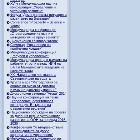
ХVI-та Международна научна
конференция „Управление и
устойчиво развитие”
Форум „Демографската ситуация и
развитието на България”
Conference “Prosperity = Science +
Youth”
Международна конференция
„Структуриране на екипи и
методология на проучванията”
Дискусионен семинар "Агора"
Семинар „Управление на
проблемни кредити”
Международна конференция
„Ресурси и управление”
Международна среща в рамките на
работните групи между ИИИ на
БАН и Македонската академия на
науките (МАК)
XXI Национално честване на
Световния ден на водата
Кръгла маса "Методология за
анализ на риска от данъчни
измами и данъчно укриване”
Дискусионен семинар "Агора" 2014
Научна конференция на тема:
„Управление, ефективност,
интеграция. В търсене на
съвременни решения”
Национално обсъждане на проекта
за Дневния ред на устойчивото
развитие на ООН за периода 2015-
2030 г.
Конференция "Усъвършенстване
на стандартите за добро
корпоративно управление"
Международна конференция на