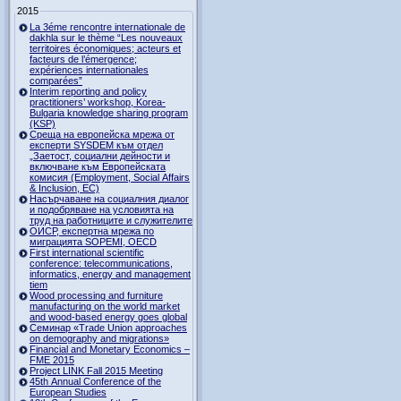
2015
La 3éme rencontre internationale de
dakhla sur le thème “Les nouveaux
territoires économiques; acteurs et
facteurs de l’émergence;
expériences internationales
comparées”
Interim reporting and policy
practitioners’ workshop, Korea-
Bulgaria knowledge sharing program
(KSP)
Среща на европейска мрежа от
експерти SYSDEM към отдел
„Заетост, социални дейности и
включване към Европейската
комисия (Employment, Social Affairs
& Inclusion, ЕС)
Насърчаване на социалния диалог
и подобряване на условията на
труд на работниците и служителите
ОИСР, експертна мрежа по
миграцията SOPEMI, OECD
First international scientific
conference: telecommunications,
informatics, energy and management
tiem
Wood processing and furniture
manufacturing on the world market
and wood-based energy goes global
Семинар «Trade Union approaches
on demography and migrations»
Financial and Monetary Economics –
FME 2015
Project LINK Fall 2015 Meeting
45th Annual Conference of the
European Studies