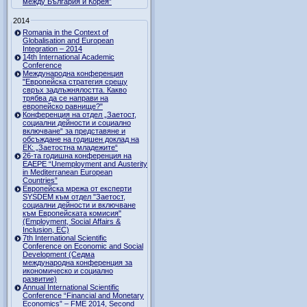
между България и Корея”
2014
Romania in the Context of
Globalisation and European
Integration – 2014
14th International Academic
Conference
Международна конференция
"Европейска стратегия срещу
свръх задлъжнялостта. Какво
трябва да се направи на
европейско равнище?"
Конференция на отдел „Заетост,
социални дейности и социално
включване“ за представяне и
обсъждане на годишен доклад на
ЕК: „Заетостна младежите“
26-та годишна конференция на
EAEPE “Unemployment and Austerity
in Mediterranean European
Countries”
Eвропейска мрежа от експерти
SYSDEM към отдел "Заетост,
социални дейности и включване
към Европейската комисия"
(Employment, Social Affairs &
Inclusion, ЕС)
7th International Scientific
Conference on Economic and Social
Development (Седма
международна конференция за
икономическо и социално
развитие)
Annual International Scientific
Conference “Financial and Monetary
Economics” – FME 2014, Second