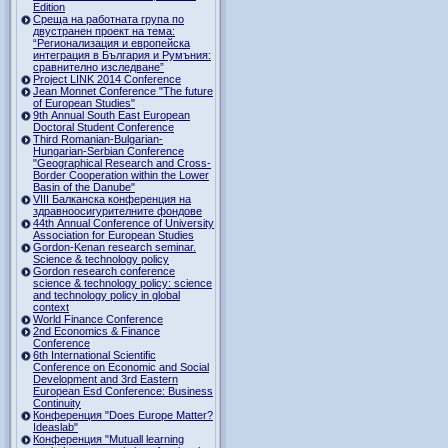
Edition
Среща на работната група по
двустранен проект на тема:
“Регионализация и европейска
интеграция в България и Румъния:
сравнително изследване”
Project LINK 2014 Conference
Jean Monnet Conference "The future
of European Studies"
9th Annual South East European
Doctoral Student Conference
Third Romanian-Bulgarian-
Hungarian-Serbian Conference
"Geographical Research and Cross-
Border Cooperation within the Lower
Basin of the Danube"
VIII Балканска конференция на
здравноосигурителните фондове
44th Annual Conference of University
Association for European Studies
Gordon-Kenan research seminar.
Science & technology policy
Gordon research сonference
science & technology policy: science
and technology policy in global
context
World Finance Conference
2nd Economics & Finance
Conference
6th International Scientific
Conference оn Economic and Social
Development and 3rd Eastern
European Esd Conference: Business
Continuity
Конференция "Does Europe Matter?
Ideaslab"
Конференция "Mutuall learning