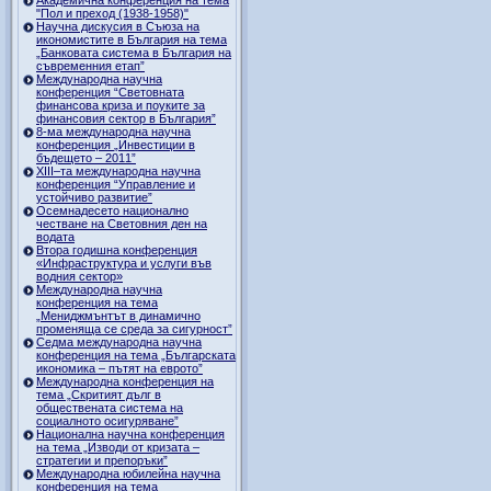
"Пол и преход (1938-1958)"
Научна дискусия в Съюза на
икономистите в България на тема
„Банковата система в България на
съвременния етап”
Международна научна
конференция “Световната
финансова криза и поуките за
финансовия сектор в България”
8-ма международна научна
конференция „Инвестиции в
бъдещето – 2011”
ХІІІ–та международна научна
конференция “Управление и
устойчиво развитие”
Осемнадесето национално
честване на Световния ден на
водата
Втора годишна конференция
«Инфраструктура и услуги във
водния сектор»
Международна научна
конференция на тема
„Мениджмънтът в динамично
променяща се среда за сигурност”
Седма международна научна
конференция на тема „Българската
икономика – пътят на еврото”
Международна конференция на
тема „Скритият дълг в
обществената система на
социалното осигуряване”
Национална научна конференция
на тема „Изводи от кризата –
стратегии и препоръки”
Международна юбилейна научна
конференция на тема