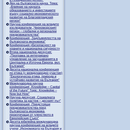
Ден на българската наука. Тема:
„Влияние на науката,
образованието и инвестициите
върху социално-икономическото
развитие на Благоевградския
регион“
Научна конференция на младите
изследователи „Черноморският
регион – глобални и регионални
предизвикателства“
Конференция „Задлъжнялостта на
българската икономика”
Конференция «Безопасност на
храните и национална сигурност»
Втора национална дискусия:
„Програма за интегрирано
управление на засушаванията в
Централна и Източна Европа, вкл.
България”
Десета национална конференция
по етика (с международно участие)
“Екологическа етика, природа и
устойчиво развитие на България”
Международна научна
конференция „Knowledge – Capital
of the Future” Topic: Knowledge –
Now but How”
Научна дискусия „Социалната
политика за растеж – десният път”
Конференция „Предстоящи
предизвикателства пред
българската икономика,
произтичащи от членството в
Европейския Съюз”
Десета юбилейна международна
научна конференция на младите
учени „Икономиката на България и