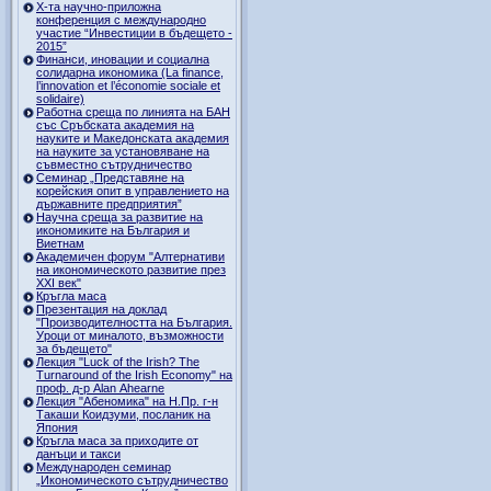
Х-та научно-приложна
конференция с международно
участие “Инвестиции в бъдещето -
2015”
Финанси, иновации и социална
солидарна икономика (La finance,
l’innovation et l’économie sociale et
solidaire)
Работна среща по линията на БАН
със Сръбската академия на
науките и Македонската академия
на науките за установяване на
съвместно сътрудничество
Семинар „Представяне на
корейския опит в управлението на
държавните предприятия”
Научна среща за развитие на
икономиките на България и
Виетнам
Академичен форум "Алтернативи
на икономическото развитие през
XXI век"
Кръгла маса
Презентация на доклад
"Производителността на България.
Уроци от миналото, възможности
за бъдещето"
Лекция "Luck of the Irish? The
Turnaround of the Irish Economy" на
проф. д-р Alan Ahearne
Лекция "Абеномика" на Н.Пр. г-н
Такаши Коидзуми, посланик на
Япония
Кръгла маса за приходите от
данъци и такси
Международен семинар
„Икономическото сътрудничество