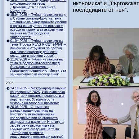
икономика” и „Търговска
конференция на тема
„Променящата се балканска
последиците от нея”.
миграция“
15.04.2026 – Публична лекция на д-
р Сабине Бонакер-Брус на тема
„Развитие на академичните умения
в ерата на изкуствения интелект:
изводи от проекта за академични
умения на Оксфордския
университет“
01.04.2026 – Публична лекция на
тема “Проект FLAG FICET (ФЛАГ –
Финансов инструмент за преход
към чиста енергия): дейности,
резултати и научени уроци”
11.02.2026 – Публична лекция на
тема “Предизвикателства пред
българската икономика:
Академични решения от Института
за икономически изследвания”
2025
24.11.2025 – Международна научна
конференция 2025 „Икономическо
развитие и политики: реалности и
перспективи. Устойчивост в
условия на глобални промени“
20.06.2025 – Съвместен
международен семинар на
Института за икономически
изследвания при Българската
академия на науките и Института
за световна икономика към
Румънската академия на тема
„Устойчиво развитие,
индустриална политика и растеж“