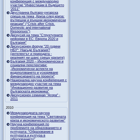
конференция с международно
участие “Инвестиции в бъдещето
'2011”
Двустранна българо-унгарска
среща на тема „Криза след криза:
вътрешни и външни икономически
реакции” (“Crisis after Crisis.
Domestic and international
Responses”)
Дискусия на тема ”Структурните
реформи в ЕС: Европа 2020 и
България”
Дискусионен форум "20 години
НБУ": Накъде България?
(интелектът и природата -
реалният ни шанс срещу кризите)
България 2020 – Икономически и
социални перспективи:
„Икономически аспекти на
водоползването и ускоряване
финансирането на проекти”
Национална научна конференция с
международно участие на тема
“Иновационно развитие на
българската икономика”
Дискусионен семинар "Агора" -
2011
2010
Международната научна
конференция на тема “Световната
криза и икономическото развитие”
Научна конференция по
проблемите на образованието и
културата: “Образование в
културата и култура в
образованието”