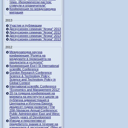
тема „Икономически растеж:
стимули и ограничители”
Конференция по международна
миграция
2013
Участие и публикации
Дискусионен семинар "Агора" 2013
Дискусионен семинар "Агора" 2013
Дискусионен семинар "Агора" 2013
Дискусионен семинар "Агора" 2013
2012
Международна научна
конференция “Ролята на
медиумите в промоцията на
продуктите и услугите"
Конференция Esd I-St International
scientific Conference
Gordon Research Сonference
Science & Technology Policy:
Science and Technology Policy in
Global Context
International scientific Conference
“Economics and Management-2012”
20-та годишна конференция на
мрежата на институти и школи за
публична администрация в
Централна и Източна Европа:
двадесет години развитие (The
20th Nispacee Annual Conference:
Public Administration East and West:
Twenty years of Development
Изводи и перспективи от
придобитото знание в течение на
изминалите 4 десетилетия” (Bilan et