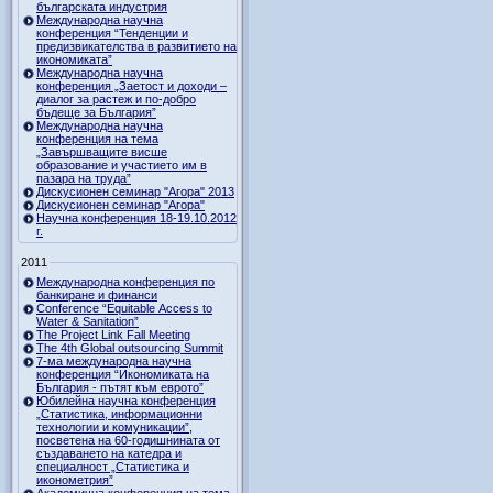
българската индустрия
Международна научна
конференция “Тенденции и
предизвикателства в развитието на
икономиката”
Международна научна
конференция „Заетост и доходи –
диалог за растеж и по-добро
бъдеще за България”
Международна научна
конференция на тема
„Завършващите висше
образование и участието им в
пазара на труда”
Дискусионен семинар "Агора" 2013
Дискусионен семинар "Агора"
Научна конференция 18-19.10.2012
г.
2011
Международна конференция по
банкиране и финанси
Conference “Equitable Access to
Water & Sanitation”
The Project Link Fall Meeting
The 4th Global outsourcing Summit
7-ма международна научна
конференция “Икономиката на
България - пътят към еврото”
Юбилейна научна конференция
„Статистика, информационни
технологии и комуникации”,
посветена на 60-годишнината от
създаването на катедра и
специалност „Статистика и
иконометрия”
Академична конференция на тема