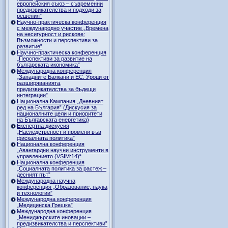
европейския съюз – съвременни
предизвикателства и подходи за
решения”
Научно-практическа конференция
с международно участие „Времена
на несигурност и рискове:
Възможности и перспективи за
развитие”
Научно-практическа конференция
„Перспективи за развитие на
българската икономика”
Международна конференция
„Западните Балкани и ЕС. Уроци от
разширяванията,
предизвикателства за бъдещи
интеграции”
Национална Кампания „Дневният
ред на България” (Дискусия за
националните цели и приоритети
на Българската енергетика)
Експертна дискусия
„Наследственост и промени във
фискалната политика”
Национална конференция
„Авангардни научни инструменти в
управлението (VSIM:14)“
Национална конференция
„Социалната политика за растеж –
десният път”
Международна научна
конференция „Образование, наука
и технологии”
Международна конференция
„Медицинска Грешка”
Международна конференция
„Мениджърските иновации –
предизвикателства и перспективи”