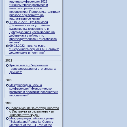
научна конференция 2022
"Икономическо развитие и
политики: реалности и
перспективи. Предизвикателства и
рискове в условията на
наслагващи се кризи"
17.10.2022 г. - кръгла маса
„Възможности за устойчиво
развитие на земеделието в
Добруджа чрез увеличаване на
добавената стойност по
производствената и търговската
верига“
09.03.2022 - кръгла маса
"Енергийната бедност в България:
дефиниране и политики"
2021
Кръгла маса „Съвременни
трансформации на стопанската
дейност”
2019
Международна научна
конференция “Икономическо
развитие и политики: реалности и
перспективи”
2018
Споразумение за сътрудничество
с Института за развитието към
Университета Фудан
Международна работна среща
"Bulgaria and Romania: Country
Members of the EU, Part of the