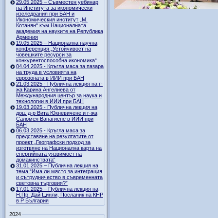
29.05.2025 – Съвместен уебинар
на Института за икономически
изследвания при БАН и
Икономическия институт „М.
Котанян“ към Националната
академия на науките на Република
Армения
19.05.2025 – Национална научна
конференция „Устойчивост на
човешките ресурси за
конкурентоспособна икономика“
04.04.2025 - Кръгла маса за пазара
на труда в условията на
еврозоната в ИИИ при БАН
21.03.2025 - Публична лекция на г-
жа Карина Ангелиева от
Международния център за наука и
технологии в ИИИ при БАН
19.03.2025 - Публична лекция на
доц. д-р Вита Юкневичене и г-жа
Саломея Ванагиене в ИИИ при
БАН
06.03.2025 - Кръгла маса за
представяне на резултатите от
проект „Географски подход за
изготвяне на Национална карта на
енергийната уязвимост на
домакинствата“
31.01.2025 – Публична лекция на
тема “Има ли място за интеграция
и сътрудничество в съвременната
световна търговия?”
17.01.2025 – Публична лекция на
Н.Пр. Дай Цинли, Посланик на КНР
в Р България
2024