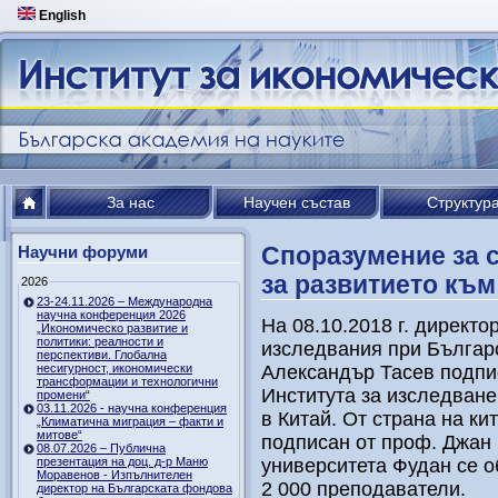
English
За нас
Научен състав
Структур
Споразумение за 
Научни форуми
за развитието къ
2026
23-24.11.2026 – Международна
научна конференция 2026
На 08.10.2018 г. директо
„Икономическо развитие и
политики: реалности и
изследвания при Българ
перспективи. Глобална
несигурност, икономически
Александър Тасев подпи
трансформации и технологични
Института за изследване
промени“
03.11.2026 - научна конференция
в Китай. От страна на ки
„Климатична миграция – факти и
митове“
подписан от проф. Джан 
08.07.2026 – Публична
презентация на доц. д-р Маню
университета Фудан се об
Моравенов - Изпълнителен
2 000 преподаватели.
директор на Българската фондова