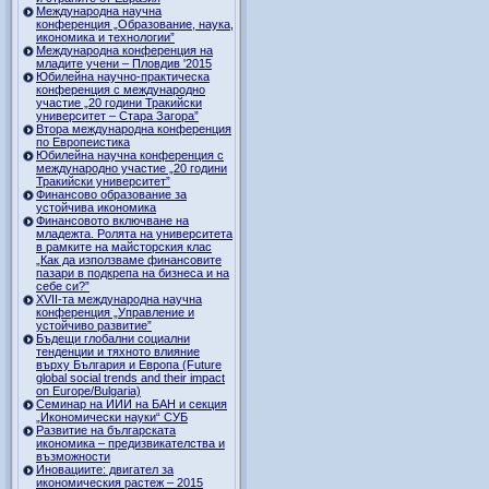
Международна научна
конференция „Образование, наука,
икономика и технологии”
Международна конференция на
младите учени – Пловдив '2015
Юбилейна научно-практическа
конференция с международно
участие „20 години Тракийски
университет – Стара Загора”
Втора международна конференция
по Европеистика
Юбилейна научна конференция с
международно участие „20 години
Тракийски университет”
Финансово образование за
устойчива икономика
Финансовото включване на
младежта. Ролята на университета
в рамките на майсторския клас
„Как да използваме финансовите
пазари в подкрепа на бизнеса и на
себе си?”
XVII-та международна научна
конференция „Управление и
устойчиво развитие”
Бъдещи глобални социални
тенденции и тяхното влияние
върху България и Европа (Future
global social trends and their impact
on Europe/Bulgaria)
Семинар на ИИИ на БАН и секция
„Икономически науки“ СУБ
Развитие на българската
икономика – предизвикателства и
възможности
Иновациите: двигател за
икономическия растеж – 2015