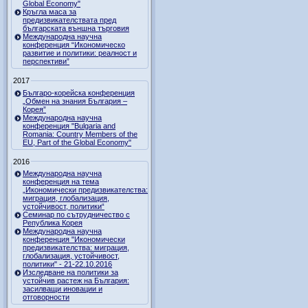
Global Economy"
Кръгла маса за
предизвикателствата пред
българската външна търговия
Международна научна
конференция “Икономическо
развитие и политики: реалност и
перспективи”
2017
Българо-корейска конференция
„Обмен на знания България –
Корея”
Международна научна
конференция "Bulgaria and
Romania: Country Members of the
EU, Part of the Global Economy"
2016
Международна научна
конференция на тема
„Икономически предизвикателства:
миграция, глобализация,
устойчивост, политики“
Семинар по сътрудничество с
Република Корея
Международна научна
конференция "Икономически
предизвикателства: миграция,
глобализация, устойчивост,
политики" - 21-22.10.2016
Изследване на политики за
устойчив растеж на България:
засилващи иновации и
отговорности