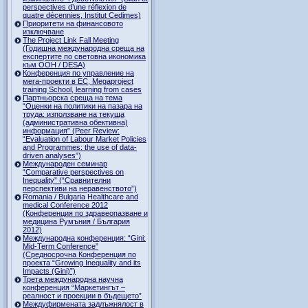
perspectives d’une réflexion de
quatre décennies, Institut Cedimes)
Приоритети на финансовото
изключване
The Project Link Fall Meeting
(Годишна международна среща на
експертите по световна икономика
към ООН / DESA)
Конференция по управление на
мега-проекти в ЕС, Megaproject
training School, learning from cases
Партньорска среща на тема
“Оценки на политики на пазара на
труда: използване на текуща
(административна обективна)
информация” (Peer Review:
“Evaluation of Labour Market Policies
and Programmes: the use of data-
driven analyses”)
Международен семинар
“Comparative perspectives on
Inequality” (“Сравнителни
перспективи на неравенството”)
Romania / Bulgaria Healthcare and
medical Conference 2012
(Конференция по здравеопазване и
медицина Румъния / България
2012)
Международна конференция: “Gini:
Mid-Term Conference”
(Средносрочна Конференция по
проекта “Growing Inequality and its
Impacts (Gini)”)
Трета международна научна
конференция “Маркетингът –
реалност и проекции в бъдещето”
Междуфирмената задлъжнялост в