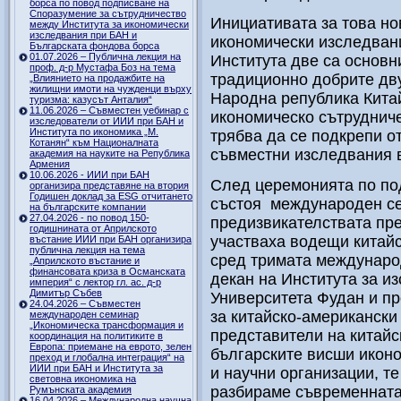
борса по повод подписване на
Споразумение за сътрудничество
Инициативата за това но
между Института за икономически
изследвания при БАН и
икономически изследван
Българската фондова борса
01.07.2026 – Публична лекция на
Института две са основн
проф. д-р Мустафа Боз на тема
традиционно добрите дв
„Влиянието на продажбите на
жилищни имоти на чужденци върху
Народна република Кита
туризма: казусът Анталия“
11.06.2026 – Съвместен уебинар с
икономическо сътрудниче
изследователи от ИИИ при БАН и
Института по икономика „М.
трябва да се подкрепи о
Котанян“ към Националната
съвместни изследвания в
академия на науките на Република
Армения
10.06.2026 - ИИИ при БАН
След церемонията по по
организира представяне на втория
Годишен доклад за ESG отчитането
състоя международен се
на българските компании
27.04.2026 - по повод 150-
предизвикателствата пре
годишнината от Априлското
участваха водещи китайс
въстание ИИИ при БАН организира
публична лекция на тема
сред тримата международ
„Априлското въстание и
финансовата криза в Османската
декан на Института за и
империя“ с лектор гл. ас. д-р
Димитър Събев
Университета Фудан и пр
24.04.2026 – Съвместен
за китайско-американски
международен семинар
„Икономическа трансформация и
представители на китайск
координация на политиките в
Европа: приемане на еврото, зелен
българските висши икон
преход и глобална интеграция“ на
ИИИ при БАН и Института за
и научни организации, те
световна икономика на
разбираме съвременната
Румънската академия
16.04.2026 – Международна научна