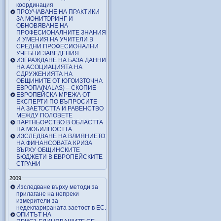
координация
ПРОУЧАВАНЕ НА ПРАКТИКИ
ЗА МОНИТОРИНГ И
ОБНОВЯВАНЕ НА
ПРОФЕСИОНАЛНИТЕ ЗНАНИЯ
И УМЕНИЯ НА УЧИТЕЛИ В
СРЕДНИ ПРОФЕСИОНАЛНИ
УЧЕБНИ ЗАВЕДЕНИЯ
ИЗГРАЖДАНЕ НА БАЗА ДАННИ
НА АСОЦИАЦИЯТА НА
СДРУЖЕНИЯТА НА
ОБЩИНИТЕ ОТ ЮГОИЗТОЧНА
ЕВРОПА(NALAS) – СКОПИЕ
ЕВРОПЕЙСКА МРЕЖА ОТ
ЕКСПЕРТИ ПО ВЪПРОСИТЕ
НА ЗАЕТОСТТА И РАВЕНСТВО
МЕЖДУ ПОЛОВЕТЕ
ПАРТНЬОРСТВО В ОБЛАСТТА
НА МОБИЛНОСТТА
ИЗСЛЕДВАНЕ НА ВЛИЯНИЕТО
НА ФИНАНСОВАТА КРИЗА
ВЪРХУ ОБЩИНСКИТЕ
БЮДЖЕТИ В ЕВРОПЕЙСКИТЕ
СТРАНИ
2009
Изследване върху методи за
прилагане на непреки
измерители за
недекларираната заетост в ЕС.
ОПИТЪТ НА