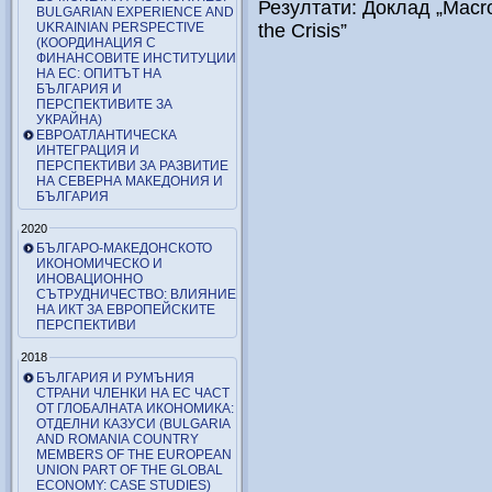
Резултати: Доклад „Macro P
BULGARIAN EXPERIENCE AND
UKRAINIAN PERSPECTIVE
the Crisis”
(КООРДИНАЦИЯ С
ФИНАНСОВИТЕ ИНСТИТУЦИИ
НА ЕС: ОПИТЪТ НА
БЪЛГАРИЯ И
ПЕРСПЕКТИВИТЕ ЗА
УКРАЙНА)
ЕВРОАТЛАНТИЧЕСКА
ИНТЕГРАЦИЯ И
ПЕРСПЕКТИВИ ЗА РАЗВИТИЕ
НА СЕВЕРНА МАКЕДОНИЯ И
БЪЛГАРИЯ
2020
БЪЛГАРО-МАКЕДОНСКОТО
ИКОНОМИЧЕСКО И
ИНОВАЦИОННО
СЪТРУДНИЧЕСТВО: ВЛИЯНИЕ
НА ИКТ ЗА ЕВРОПЕЙСКИТЕ
ПЕРСПЕКТИВИ
2018
БЪЛГАРИЯ И РУМЪНИЯ
СТРАНИ ЧЛЕНКИ НА ЕС ЧАСТ
ОТ ГЛОБАЛНАТА ИКОНОМИКА:
ОТДЕЛНИ КАЗУСИ (BULGARIA
AND ROMANIA COUNTRY
MEMBERS OF THE EUROPEAN
UNION PART OF THE GLOBAL
ECONOMY: CASE STUDIES)