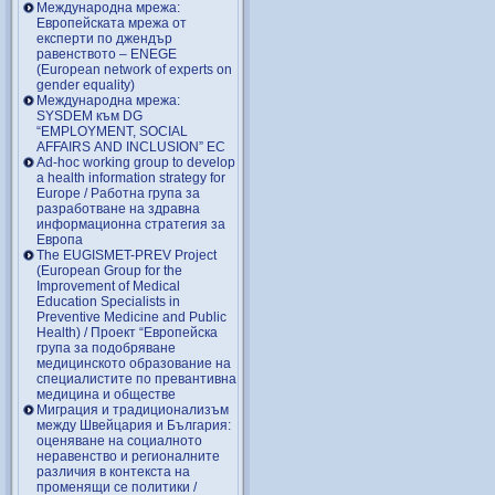
Международна мрежа:
Европейската мрежа от
експерти по джендър
равенството – ENEGE
(European network of experts on
gender equality)
Международна мрежа:
SYSDEM към DG
“EMPLOYMENT, SOCIAL
AFFAIRS AND INCLUSION” EC
Ad-hoc working group to develop
a health information strategy for
Europe / Работна група за
разработване на здравна
информационна стратегия за
Европа
The EUGISMET-PREV Project
(European Group for the
Improvement of Medical
Education Specialists in
Preventive Medicine and Public
Health) / Проект “Европейска
група за подобряване
медицинското образование на
специалистите по превантивна
медицина и обществе
Миграция и традиционализъм
между Швейцария и България:
оценяване на социалното
неравенство и регионалните
различия в контекста на
променящи се политики /