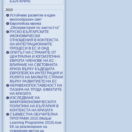
БЪЛГАРИЯ)
2010
Устойчиво развитие в един
многообразен свят
Европейска мрежа
„Обсерватория по заетостта"
РУСКО-БЪЛГАРСКИТЕ
ИКОНОМИЧЕСКИ
ОТНОШЕНИЯ В КОНТЕКСТА
НА ИНТЕГРАЦИОННИТЕ
ПРОЦЕСИ В ЕС И ОНД
ОПИТЪТ НА СТРАНИТЕ ОТ
ЦЕНТРАЛНА И ЮГОИЗТОЧНА
ЕВРОПА ЧЛЕНОВЕ НА ЕС -
ВЛИЯНИЕ НА СВЕТОВНАТА
КРИЗА ВЪРХУ БЪДЕЩАТА
ЕВРОПЕЙСКА ИНТЕГРАЦИЯ И
РОЛЯТА НА МАЛКИТЕ СТРАНИ
ВЪРХУ РАЗВИТИЕТО НА ЕС
НЕРАВЕНОПОСТАВЕНОСТ НА
ПАЗАРА НА ТРУДА: ЕФЕКТИТЕ
НА КРИЗАТА
ИЗСЛЕДВАНЕ НА
МАКРОИКОНОМИЧЕСКАТА
ПОЛИТИКА НА БЪЛГАРИЯ В
КОНТЕКСТА НА КРИЗАТА
СЪВМЕСТНА ОБУЧИТЕЛНА
ПРОГРАМА 2010 (Mutual
Learning Programme 2010) към
ЕК за реализиране на
отворения метод на