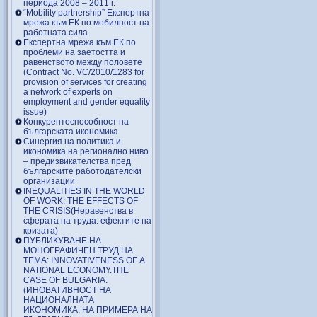
периода 2008 – 2011 г.
“Mobility partnership” Експертна
мрежа към ЕК по мобилност на
работната сила
Експертна мрежа към ЕК по
проблеми на заетостта и
равенството между половете
(Contract No. VC/2010/1283 for
provision of services for creating
a network of experts on
employment and gender equality
issue)
Конкурентоспособност на
българската икономика
Синергия на политика и
икономика на регионално ниво
– предизвикателства пред
българските работодателски
организации
INEQUALITIES IN THE WORLD
OF WORK: THE EFFECTS OF
THE CRISIS(Неравенства в
сферата на труда: ефектите на
кризата)
ПУБЛИКУВАНЕ НА
МОНОГРАФИЧЕН ТРУД НА
ТЕМА: INNOVATIVENESS OF A
NATIONAL ECONOMY.THE
CASE OF BULGARIA.
(ИНОВАТИВНОСТ НА
НАЦИОНАЛНАТА
ИКОНОМИКА. НА ПРИМЕРА НА