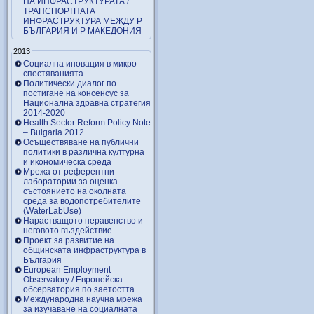
НА ИНФРАСТРУКТУРАТА /
ТРАНСПОРТНАТА
ИНФРАСТРУКТУРА МЕЖДУ Р
БЪЛГАРИЯ И Р МАКЕДОНИЯ
2013
Социална иновация в микро-
спестяванията
Политически диалог по
постигане на консенсус за
Национална здравна стратегия
2014-2020
Health Sector Reform Policy Note
– Bulgaria 2012
Осъществяване на публични
политики в различна културна
и икономическа среда
Мрежа от референтни
лаборатории за оценка
състоянието на околната
среда за водопотребителите
(WaterLabUse)
Нарастващото неравенство и
неговото въздействие
Проект за развитие на
общинската инфраструктура в
България
European Employment
Observatory / Европейска
обсерватория по заетостта
Международна научна мрежа
за изучаване на социалната