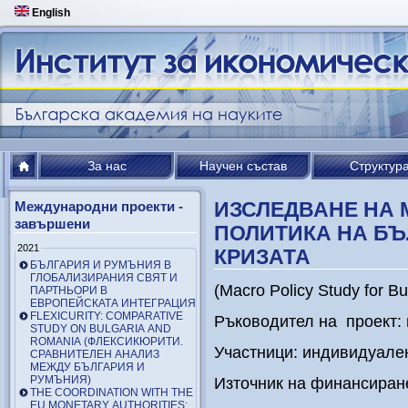
English
За нас
Научен състав
Структур
ИЗСЛЕДВАНЕ НА
Международни проекти -
завършени
ПОЛИТИКА НА БЪ
2021
КРИЗАТА
БЪЛГАРИЯ И РУМЪНИЯ В
ГЛОБАЛИЗИРАНИЯ СВЯТ И
(Macro Policy Study for Bul
ПАРТНЬОРИ В
ЕВРОПЕЙСКАТА ИНТЕГРАЦИЯ
FLEXICURITY: COMPARATIVE
Ръководител на проект: 
STUDY ON BULGARIA AND
ROMANIA (ФЛЕКСИКЮРИТИ.
Участници: индивидуале
СРАВНИТЕЛЕН АНАЛИЗ
МЕЖДУ БЪЛГАРИЯ И
РУМЪНИЯ)
Източник на финансиран
THE COORDINATION WITH THE
EU MONETARY AUTHORITIES: