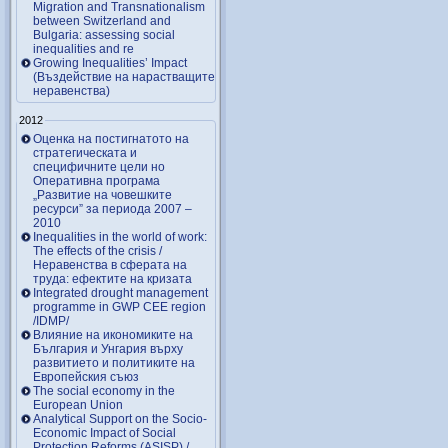
Migration and Transnationalism
between Switzerland and
Bulgaria: assessing social
inequalities and re
Growing Inequalities’ Impact
(Въздействие на нарастващите
неравенства)
2012
Оценка на постигнатото на
стратегическата и
специфичните цели но
Оперативна програма
„Развитие на човешките
ресурси” за периода 2007 –
2010
Inequalities in the world of work:
The effects of the crisis /
Неравенства в сферата на
труда: ефектите на кризата
Integrated drought management
programme in GWP CEE region
/IDMP/
Влияние на икономиките на
България и Унгария върху
развитието и политиките на
Европейския съюз
The social economy in the
European Union
Analytical Support on the Socio-
Economic Impact of Social
Protection Reforms (ASISP) /