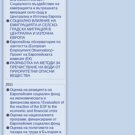
Социалното въздействие на
емиграцията и вътрешната
миграция село-град в
Централна и Източна Европа
СОЦИАЛНО ВЛИЯНИЕ НА
ЕМИГРАЦИЯТА И СЕЛСКО-
ГРАДСКА МИГРАЦИЯ В
ЦЕНТРАЛНА И ИЗТОЧНА
ЕВРОПА
Европейска обсерватория по
заетостта (European
Employment Obvervatory)–
Проект на Европейската
комисия (ЕК)
РАЗРАБОТКА НА МЕТОДИ ЗА
ПРЕЧИСТВАНЕ НА ВОДИ ОТ
ПРИОРИТЕТНИ ОПАСНИ
ВЕЩЕСТВА
2011
Оценка на реакцията на
Европейския социален фонд
на икономическата и
финансова криза / Evaluation of
the reaction of the ESF to the
economic and financial crisis
Оценка на националните
програми, финансирани от
Европейския социален фонд
Оценка на политиките на
пазара на труда в България в