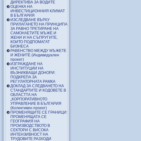
ДИРЕКТИВА ЗА ВОДИТЕ
ОЦЕНКА НА
ИНВЕСТИЦИОННИЯ КЛИМАТ
В БЪЛГАРИЯ
ИЗСЛЕДВАНЕ ВЪРХУ
ПРИЛАГАНЕТО НА ПРИНЦИПА
ЗА РАВНО ТРЕТИРАНЕ НА
САМОНАЕТИТЕ МЪЖЕ И
ЖЕНИ И НА СЪПРУГИТЕ,
КОИТО ПОДПОМАГАТ
БИЗНЕСА
РАВЕНСТВО МЕЖДУ МЪЖЕТЕ
И ЖЕНИТЕ (Индивидуален
проект)
ИЗГРАЖДАНЕ НА
ИНСТИТУЦИИ НА
ВЪЗНИКВАЩИ ДОНОРИ:
ПОДКРЕПА ЗА
РЕГУЛАТОРНАТА РАМКА
ДОКЛАД ЗА СЛЕДВАНЕТО НА
СТАНДАРТИТЕ И КОДОВЕТЕ В
ОБЛАСТТА НА
„КОРПОРАТИВНОТО
УПРАВЛЕНИЕ В БЪЛГАРИЯ
(Колективен проект)
ПРОМЕНЯЩИТЕ СЕ ГРАНИЦИ:
ПРОМЕНЯЩАТА СЕ
ГЕОГРАФИЯ НА
ПРОИЗВОДСТВОТО В
СЕКТОРИ С ВИСОКА
ИНТЕНЗИВНОСТ НА
ТРУДОВИТЕ РАЗХОДИ