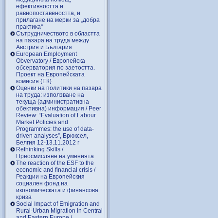
ефективността и
равнопоставеността, и
прилагане на мерки за „добра
практика“
Сътрудничеството в областта
на пазара на труда между
Австрия и България
European Employment
Obvervatory / Европейска
обсерватория по заетостта.
Проект на Европейската
комисия (ЕК)
Оценки на политики на пазара
на труда: използване на
текуща (административна
обективна) информация / Peer
Review: “Evaluation of Labour
Market Policies and
Programmes: the use of data-
driven analyses”, Брюксел,
Белгия 12-13.11.2012 г
Rethinking Skills /
Преосмисляне на уменията
Тhe reaction of the ESF to the
economic and financial crisis /
Реакции на Европейския
социален фонд на
икономическата и финансова
криза
Social Impact of Emigration and
Rural-Urban Migration in Central
and Eastern Europe /