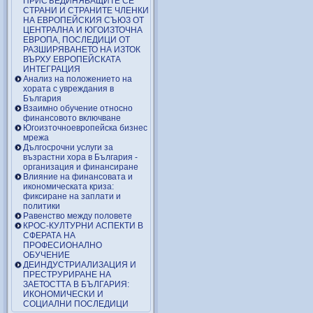
ПРИСЪЕДИНЯВАЩИТЕ СЕ
СТРАНИ И СТРАНИТЕ ЧЛЕНКИ
НА ЕВРОПЕЙСКИЯ СЪЮЗ ОТ
ЦЕНТРАЛНА И ЮГОИЗТОЧНА
ЕВРОПА, ПОСЛЕДИЦИ ОТ
РАЗШИРЯВАНЕТО НА ИЗТОК
ВЪРХУ ЕВРОПЕЙСКАТА
ИНТЕГРАЦИЯ
Анализ на положението на
хората с увреждания в
България
Взаимно обучение относно
финансовото включване
Югоизточноевропейска бизнес
мрежа
Дългосрочни услуги за
възрастни хора в България -
организация и финансиране
Влияние на финансовата и
икономическата криза:
фиксиране на заплати и
политики
Равенство между половете
КРОС-КУЛТУРНИ АСПЕКТИ В
СФЕРАТА НА
ПРОФЕСИОНАЛНО
ОБУЧЕНИЕ
ДЕИНДУСТРИАЛИЗАЦИЯ И
ПРЕСТРУРИРАНЕ НА
ЗАЕТОСТТА В БЪЛГАРИЯ:
ИКОНОМИЧЕСКИ И
СОЦИАЛНИ ПОСЛЕДИЦИ