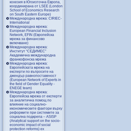
кохезия в Югоизточна Европа,
координирана от LSEE (London
School of Economics Research
on South Eastern Europe)
Международна мрежа: CIRIEC-
International
Международна мрежа:
European Financial Inclusion
Network, EFIN (Европейска
мрежа за финансово
включване)
Международна мрежа:
Институт “СЕДИМЕС”
Академична международна
франкофонска мрежа
Международна мрежа:
Европейската мрежа на
експерти по въпросите на
джендър равнопоставеност
(European Network of Experts in
the field of Gender Equality -
ENEGE team)
Международна мрежа:
Европейска мрежа от експерти
за аналитична помощ по
влияние на социално-
икономическите фактори върху
реформите при системите за
социална подкрепа – ASISP
(Analytical support on the socio-
economic impact of social
protection reforms) ex