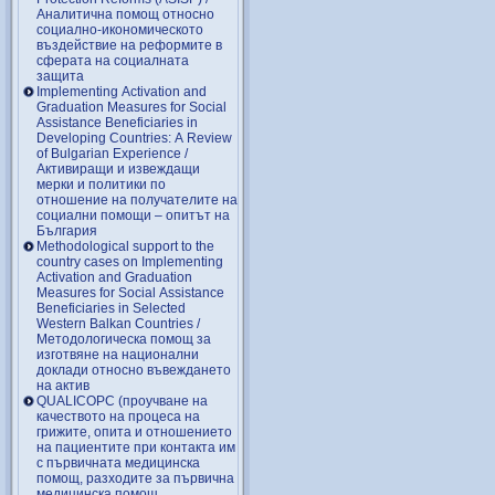
Аналитична помощ относно
социално-икономическото
въздействие на реформите в
сферата на социалната
защита
Implementing Activation and
Graduation Measures for Social
Assistance Beneficiaries in
Developing Countries: A Review
of Bulgarian Experience /
Активиращи и извеждащи
мерки и политики по
отношение на получателите на
социални помощи – опитът на
България
Methodological support to the
country cases on Implementing
Activation and Graduation
Measures for Social Assistance
Beneficiaries in Selected
Western Balkan Countries /
Методологическа помощ за
изготвяне на национални
доклади относно въвеждането
на актив
QUALICOPC (проучване на
качеството на процеса на
грижите, опита и отношението
на пациентите при контакта им
с първичната медицинска
помощ, разходите за първична
медицинска помощ,