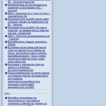
ЕС - Economynews.bg
Конференция за посткризисното
развитие на България и ЕС -
econ.bg
БАН с прогноза за 1,3 на сто ръст -
standartnews.bg
Икономистите на БАН представят
годишен доклад за развитието на
БГ - Vesti.bg
Икономистите на БАН: Не сме в
рецесия, но имаме нисък темп на
растеж- aspekti.info
БАН с прогноза за икономиката ни
- Fakti.bg
Безработните плащат сметката -
DW.de
България регистрира най-висок
спад на заетостта по време на
криза, засегната е както средно-
квалифицираната, така и добре
заплатена работна сила- tuida-
news.sliven.net
България с най-висок спад на
заетост в кризата -
Economymagazine.bg
Пресконференция за представяне
на Годишен доклад за развитието
на страната,
конкурентоспособността и
регионите представят
икономистите на БАН
2011
Медийно отразяване на
резултатите и участията в
публични събития на учените от