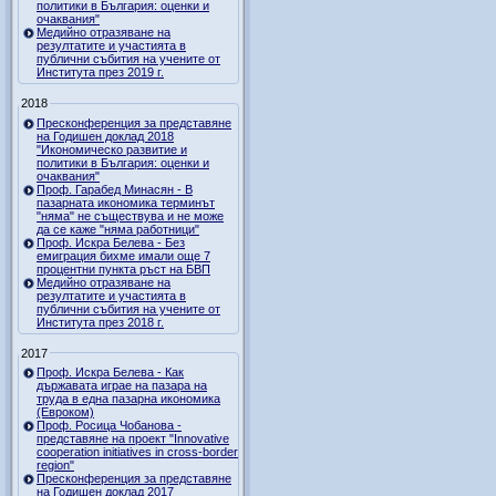
политики в България: оценки и
очаквания"
Медийно отразяване на
резултатите и участията в
публични събития на учените от
Института през 2019 г.
2018
Пресконференция за представяне
на Годишен доклад 2018
"Икономическо развитие и
политики в България: оценки и
очаквания"
Проф. Гарабед Минасян - В
пазарната икономика терминът
"няма" не съществува и не може
да се каже "няма работници"
Проф. Искра Белева - Без
емиграция бихме имали още 7
процентни пункта ръст на БВП
Медийно отразяване на
резултатите и участията в
публични събития на учените от
Института през 2018 г.
2017
Проф. Искра Белева - Как
държавата играе на пазара на
труда в една пазарна икономика
(Евроком)
Проф. Росица Чобанова -
представяне на проект "Innovative
cooperation initiatives in cross-border
region"
Пресконференция за представяне
на Годишен доклад 2017