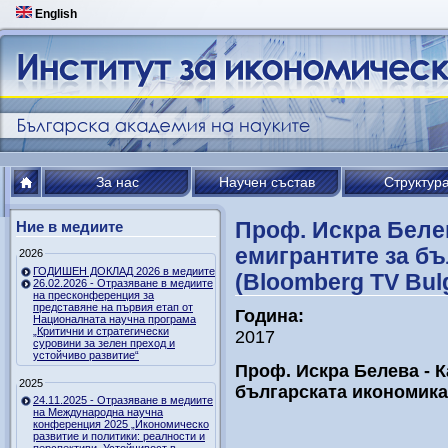
English
За нас
Научен състав
Структур
Проф. Искра Белев
Ние в медиите
емигрантите за б
2026
ГОДИШЕН ДОКЛАД 2026 в медиите
(Bloomberg TV Bulg
26.02.2026 - Отразяване в медиите
на пресконференция за
представяне на първия етап от
Година:
Националната научна програма
„Критични и стратегически
2017
суровини за зелен преход и
устойчиво развитие“
Проф. Искра Белева - К
2025
българската икономика 
24.11.2025 - Отразяване в медиите
на Международна научна
конференция 2025 „Икономическо
развитие и политики: реалности и