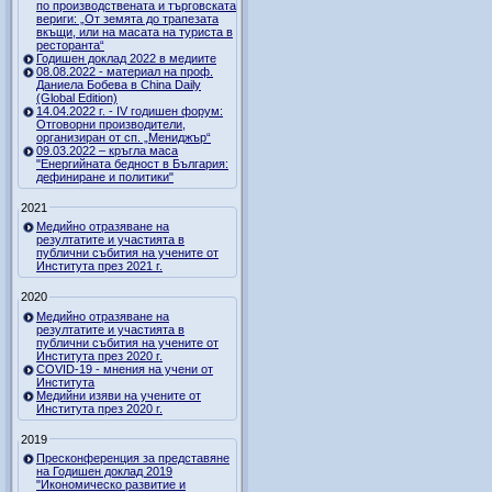
по производствената и търговската
вериги: „От земята до трапезата
вкъщи, или на масата на туриста в
ресторанта“
Годишен доклад 2022 в медиите
08.08.2022 - материал на проф.
Даниела Бобева в China Daily
(Global Edition)
14.04.2022 г. - IV годишен форум:
Отговорни производители,
организиран от сп. „Мениджър“
09.03.2022 – кръгла маса
"Енергийната бедност в България:
дефиниране и политики"
2021
Медийно отразяване на
резултатите и участията в
публични събития на учените от
Института през 2021 г.
2020
Медийно отразяване на
резултатите и участията в
публични събития на учените от
Института през 2020 г.
COVID-19 - мнения на учени от
Института
Медийни изяви на учените от
Института през 2020 г.
2019
Пресконференция за представяне
на Годишен доклад 2019
"Икономическо развитие и