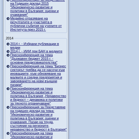
на Годишен доклад 2015
"Икономическо развитие и
политики в България: оценки и
очаквания"
Медийно отразяване на
резултатите и участията в
публични събития на учените от
Института през 2015 г.
2014
2014 г. - Избрани публикации в
медии
2014 г. - ИИИ при БАН в медиите
Пресконференция на тема
"Държавен бюджет 2015 г. -
основни предиззвикателства"
Пресконференция на тема "Бизнес
секторът трябва да се насочи към
иновациите, към обновяване на
малките и средни предприятия и
завоюването на нови външни
пазари"
Пресконференция на тема
"Икономическо развитие и
политика в България „Неравенство
и бедност – динамика и политики
за тяхното ограничаване”
Пресконференция за Представяне
на годишен доклад на тема:
"Икономическо развитие и
политика в България: оценки и
очаквания. Пазар на труда,
състояние на регионите,
неравенство и бедност в България"
Пресконференция на тема
"Икономическо развитие и