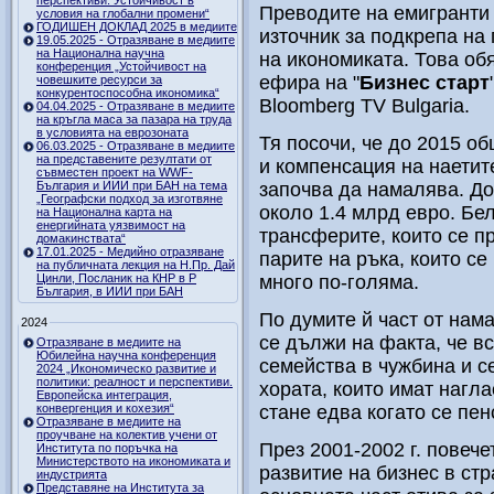
перспективи. Устойчивост в
Преводите на емигранти
условия на глобални промени“
ГОДИШЕН ДОКЛАД 2025 в медиите
източник за подкрепа на
19.05.2025 - Отразяване в медиите
на Национална научна
на икономиката. Това о
конференция „Устойчивост на
ефира на "
Бизнес старт
човешките ресурси за
конкурентоспособна икономика“
Bloomberg TV Bulgaria.
04.04.2025 - Отразяване в медиите
на кръгла маса за пазара на труда
в условията на еврозоната
Тя посочи, че до 2015 о
06.03.2025 - Отразяване в медиите
на представените резултати от
и компенсация на наетите
съвместен проект на WWF-
България и ИИИ при БАН на тема
започва да намалява. До 
„Географски подход за изготвяне
около 1.4 млрд евро. Бел
на Национална карта на
енергийната уязвимост на
трансферите, които се п
домакинствата“
17.01.2025 - Медийно отразяване
парите на ръка, които се
на публичната лекция на Н.Пр. Дай
Цинли, Посланик на КНР в Р
много по-голяма.
България, в ИИИ при БАН
По думите й част от нам
2024
се дължи на факта, че вс
Отразяване в медиите на
Юбилейна научна конференция
семейства в чужбина и с
2024 „Икономическо развитие и
политики: реалност и перспективи.
хората, които имат нагла
Европейска интеграция,
конвергенция и кохезия“
стане едва когато се пе
Отразяване в медиите на
проучване на колектив учени от
През 2001-2002 г. повече
Института по поръчка на
Министерството на икономиката и
развитие на бизнес в стр
индустрията
Представяне на Института за