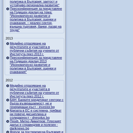
политика в България: заетост и
устойчиво регионална развитие"
Пресконференция за представяне
на Годишен доклад на тема:
"Икономическо развитие и
политика в България: оценки и
очаквания. – реален сектор,
външна търговия, банки, пазар на
труда"
2013
Медийно отразяване на
резултатите и участията в
публични събития на учените от
Института през 2013 г.
Пресконференция за представяне
на Годишен доклад 2013
"Икономическо развитие и
политики в България: оценки и
очаквания"
2012
Медийно отразяване на
резултатите и участията в
публични събития на учените от
Института през 2012 г.
БАН: Банките кредитират сектори с
бърза възвращаемост, не и
генериращи ръст - investor.bg
Кризата в ЕС е системна, трябват
ни повече дисциплина и
солидарност - dnesplus.bg
Проф. Митко Димитров: Плоският
данък е справедлив и полезен -
dariknews.bg
Форум за посткризисна България и