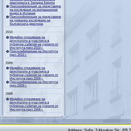
диаспората в Западна Европа
Пресконференция за представяне
на изследване на миграционния
модел в Испания
Пресконференция за представяне
на уникално изследване на
българската диаспора
2010
Медийно отразяване на
резултатите и участията в
публични събития на учените от
Института през 2010 г.
Пресконференции на Института
през 2010 г.
2009
Медийно отразяване на
резултатите и участията в
публични събития на учените от
Института през 2009 г.
Пресконференции на Института
през 2009 г.
2008
Медийно отразяване на
резултатите и участията в
публични събития на учените от
Института през 2008 г.
Address: Sofia, 3 Aksakov Str., PB 