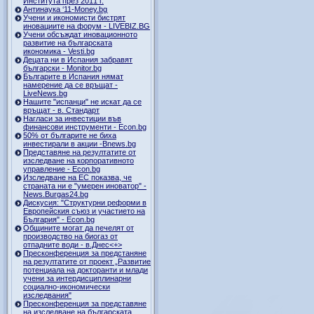
Института през 2011 г.
Антинаука ‘11-Money.bg
Учени и икономисти бистрят
иновациите на форум - LIVEBIZ.BG
Учени обсъждат иновационното
развитие на българската
икономика - Vesti.bg
Децата ни в Испания забравят
български - Monitor.bg
Българите в Испания нямат
намерение да се връщат -
LiveNews.bg
Нашите "испанци" не искат да се
връщат - в. Стандарт
Нагласи за инвестиции във
финансови инструменти - Econ.bg
50% от българите не биха
инвестирали в акции -Bnews.bg
Представяне на резултатите от
изследване на корпоративното
управление - Econ.bg
Изследване на ЕС показва, че
страната ни е "умерен иноватор" -
News.Burgas24.bg
Дискусия: "Структурни реформи в
Европейския съюз и участието на
България" - Econ.bg
Общините могат да печелят от
производство на биогаз от
отпадните води - в.Днес<+>
Пресконференция за предстаняне
на резултатите от проект „Развитие
потенциала на докторанти и млади
учени за интердисциплинарни
социално-икономически
изследвания"
Пресконференция за представяне
на изследване на българската