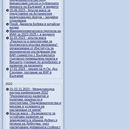
финансовия сектор и публичните
финанси на България“ в медиите
15.06.2023 - Кръгла маса за
представяне на Астанинския
международен форум – медийно
отразяване
Проф. Даниела Бобева в китайски
медии
Макроикономическата прогноза на
ИИИ за 2023-2025 г. в медиите
31.03.2023 - кръгла маса
„Реалности и перспективи за
българската кръгова икономика”,
организирана от Института за
икономически изследвания при
БАН съвместно с Българската
търговско-промишлена палата и
Висшето училище по агробизнес и
развитие на регионите
17.01.2023 - лекция на Н.Пр. Дун
Сяодзюн, посланик на КНР в
България
2022
21-22.11.2022 - Международна
научна конференция 2022
"Икономическо развитие и
политики: реалности и
перспективи. Предизвикателства и
рискове в условията на
наслагващи се кризи"
Кръгла маса – Възможности за
устойчиво развитие на
земеделието в община Добрич и
региона на Добруджа, чрез
увеличаване добавената стойност