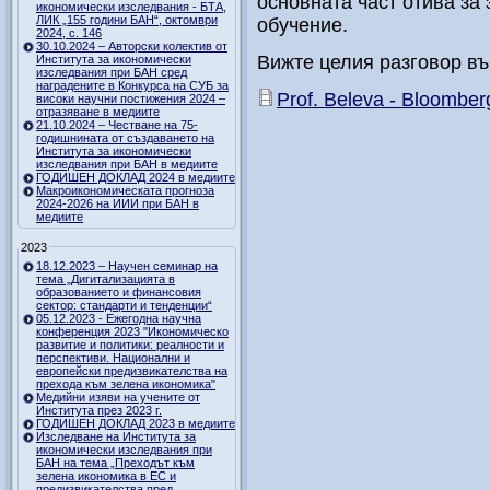
основната част отива за
икономически изследвания - БТА,
ЛИК „155 години БАН“, октомври
обучение.
2024, с. 146
30.10.2024 – Авторски колектив от
Вижте целия разговор въ
Института за икономически
изследвания при БАН сред
наградените в Конкурса на СУБ за
Prof. Beleva - Bloomber
високи научни постижения 2024 –
отразяване в медиите
21.10.2024 – Честване на 75-
годишнината от създаването на
Института за икономически
изследвания при БАН в медиите
ГОДИШЕН ДОКЛАД 2024 в медиите
Макроикономическата прогноза
2024-2026 на ИИИ при БАН в
медиите
2023
18.12.2023 – Научен семинар на
тема „Дигитализацията в
образованието и финансовия
сектор: стандарти и тенденции“
05.12.2023 - Ежегодна научна
конференция 2023 "Икономическо
развитие и политики: реалности и
перспективи. Национални и
европейски предизвикателства на
прехода към зелена икономика"
Медийни изяви на учените от
Института през 2023 г.
ГОДИШЕН ДОКЛАД 2023 в медиите
Изследване на Института за
икономически изследвания при
БАН на тема „Преходът към
зелена икономика в ЕС и
предизвикателства пред