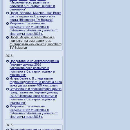
"Икономическо развитие и
политики в България: оценки и
очаквания"
Проф. Веселин Минчев - Как Brexit
ще се отрази на България и на
света (Bloomberg TV Bulgaria)
Медийно отразяване на
резултатите и участията в
публични събития на учените от
Института през 2017 г.
Проф. Искра Белева - Какъв е
приносът на емигрантите за
българската икономика (Bloomberg
TV Bulgaria)
2016
Представяне на Актуализация на
Годишен доклад 2016
"Икономическо развитие и
политика в България: оценки и
очаквания"
Искра Белева: В следващите
години недостигът на работна сила
може да достигне 400 хил. души
Отразяване и пресконференции за
представяне на Годишен доклад
2016 "Икономическо развитие и
политики в България: оценки и
очаквания"
Медийно отразяване на
резултатите и участията в
публични събития на учените от
Института през 2016 г.
2015
Пресконференция за представяне