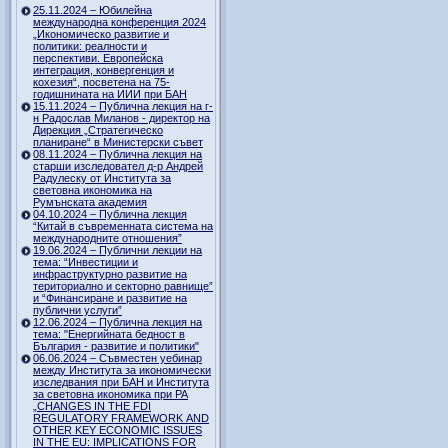
25.11.2024 – Юбилейна
международна конференция 2024
„Икономическо развитие и
политики: реалности и
перспективи. Европейска
интеграция, конвергенция и
кохезия“, посветена на 75-
годишнината на ИИИ при БАН
15.11.2024 – Публична лекция на г-
н Радослав Миланов - директор на
Дирекция „Стратегическо
планиране“ в Министерски съвет
08.11.2024 – Публична лекция на
старши изследовател д-р Андрей
Радулеску от Института за
световна икономика на
Румънската академия
04.10.2024 – Публична лекция
“Китай в съвременната система на
международните отношения”
19.06.2024 – Публични лекции на
тема: “Инвестиции и
инфраструктурно развитие на
териториално и секторно равнище”
и “Финансиране и развитие на
публични услуги”
12.06.2024 – Публична лекция на
тема: "Енергийната бедност в
България - развитие и политики"
06.06.2024 – Съвместен уебинар
между Института за икономически
изследвания при БАН и Института
за световна икономика при РА
„CHANGES IN THE FDI
REGULATORY FRAMEWORK AND
OTHER KEY ECONOMIC ISSUES
IN THE EU: IMPLICATIONS FOR