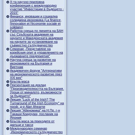
Х-та научно-приложна
конференция с международно
участие “Инвестиции в бъдещето -
2015”
Финанси, иновации и социална
солидарна икономика (La finance,
l’innovation et l’économie sociale et
solidaire)
Работна среща по линията на БАН
със Сръбската академия на
науките и Македонската академия
на науките за установяване на
съвместно сътрудничество
Семинар „Представяне на
корейския опит в управлението на
държавните предприятия”
Научна среща за развитие на
икономиките на България и
Виетнам
Академичен форум "Алтернативи
на икономическото развитие през
XXI век"
Кръгла маса
Презентация на доклад
"Производителността на България.
Уроци от миналото, възможности
за бъдещето"
Лекция "Luck of the Irish? The
Turnaround of the Irish Economy" на
проф. д-р Alan Ahearne
Лекция "Абеномика" на Н.Пр. г-н
Такаши Коидзуми, посланик на
Япония
Кръгла маса за приходите от
данъци и такси
Международен семинар
„Икономическото сътрудничество