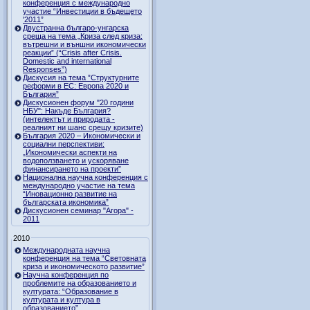
конференция с международно
участие “Инвестиции в бъдещето
'2011”
Двустранна българо-унгарска
среща на тема „Криза след криза:
вътрешни и външни икономически
реакции” (“Crisis after Crisis.
Domestic and international
Responses”)
Дискусия на тема ”Структурните
реформи в ЕС: Европа 2020 и
България”
Дискусионен форум "20 години
НБУ": Накъде България?
(интелектът и природата -
реалният ни шанс срещу кризите)
България 2020 – Икономически и
социални перспективи:
„Икономически аспекти на
водоползването и ускоряване
финансирането на проекти”
Национална научна конференция с
международно участие на тема
“Иновационно развитие на
българската икономика”
Дискусионен семинар "Агора" -
2011
2010
Международната научна
конференция на тема “Световната
криза и икономическото развитие”
Научна конференция по
проблемите на образованието и
културата: “Образование в
културата и култура в
образованието”