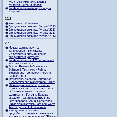
тема „Икономически растеж:
стимули и ограничители”
Конференция по международна
миграция
2013
Участие и публикации
Дискусионен семинар "Агора" 2013
Дискусионен семинар "Агора" 2013
Дискусионен семинар "Агора" 2013
Дискусионен семинар "Агора" 2013
2012
Международна научна
конференция “Ролята на
медиумите в промоцията на
продуктите и услугите"
Конференция Esd I-St International
scientific Conference
Gordon Research Сonference
Science & Technology Policy:
Science and Technology Policy in
Global Context
International scientific Conference
“Economics and Management-2012”
20-та годишна конференция на
мрежата на институти и школи за
публична администрация в
Централна и Източна Европа:
двадесет години развитие (The
20th Nispacee Annual Conference:
Public Administration East and West:
Twenty years of Development
Изводи и перспективи от
придобитото знание в течение на
изминалите 4 десетилетия” (Bilan et