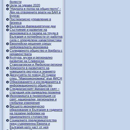
болести
Цели за здраве 2020
"Науката в полза на обществото” -
Ден на отворените врати на БАН в
Бургас
Посткризисно управление в
бизнеса
Български фармацевтични дни
Състояние и развитие на
икономиката и пазара на труда в
България и потребности от работна
сила с определени характеристики
Европейски решения срещу
неформалната икономика
Солидарното общество и борбата с
неравенствата
Култура, музеи и регионално
развитие на Сливенски,
Старозагорски и Ямболски региони
Хоризонти в развитието на
човешките ресурси и знанието
Дискусията по повод 20 години
спец. "Макроикономика" във ФИСН
Образованието и изследванията в
информационното общество
Следкризисният финансов свят –
стагнация или радикална промяна
Икономиката в променящия се
свят: национални, регионални и
глобални измерения
Висшето икономическо
образование в България в годините
на пазарни реформи на
националното стопанство
Социалните предизвикателства
пред съвременна Европа и
България като част от нея