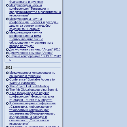
българската индустрия
Международна научна
конференция “Тенденции и
предизвикателства в развитието на
икономиката”
Международна научна
конференция „Заетост и доходи –
диалог за растеж и по-добро
бъдеще за България”
Международна научна
конференция на тема
„Завършващите висше
образование и участието им в
пазара на труда”
Дискусионен семинар "Агора" 2013
Дискусионен семинар "Агора"
Научна конференция 18-19.10.2012
г.
2011
Международна конференция по
банкиране и финанси
Conference “Equitable Access to
Water & Sanitation”
The Project Link Fall Meeting
The 4th Global outsourcing Summit
7-ма международна научна
конференция “Икономиката на
България - пътят към еврото”
Юбилейна научна конференция
„Статистика, информационни
технологии и комуникации”,
посветена на 60-годишнината от
създаването на катедра и
специалност „Статистика и
иконометрия”
Академична конференция на тема