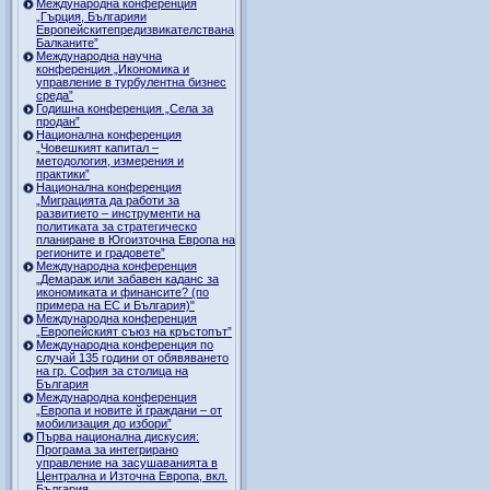
Международна конференция
„Гърция, Българияи
Европейскитепредизвикателствана
Балканите”
Международна научна
конференция „Икономика и
управление в турбулентна бизнес
среда”
Годишна конференция „Селa за
продан”
Национална конференция
„Човешкият капитал –
методология, измерения и
практики”
Национална конференция
„Миграцията да работи за
развитието – инструменти на
политиката за стратегическо
планиране в Югоизточна Европа на
регионите и градовете”
Международна конференция
„Демараж или забавен каданс за
икономиката и финансите? (по
примера на ЕС и България)"
Международна конференция
„Европейският съюз на кръстопът”
Международна конференция по
случай 135 години от обявяването
на гр. София за столица на
България
Международна конференция
„Европа и новите й граждани – от
мобилизация до избори”
Първа национална дискусия:
Програма за интегрирано
управление на засушаванията в
Централна и Източна Европа, вкл.
България