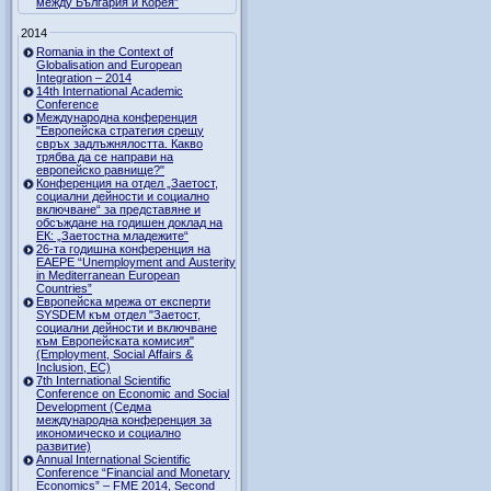
между България и Корея”
2014
Romania in the Context of
Globalisation and European
Integration – 2014
14th International Academic
Conference
Международна конференция
"Европейска стратегия срещу
свръх задлъжнялостта. Какво
трябва да се направи на
европейско равнище?"
Конференция на отдел „Заетост,
социални дейности и социално
включване“ за представяне и
обсъждане на годишен доклад на
ЕК: „Заетостна младежите“
26-та годишна конференция на
EAEPE “Unemployment and Austerity
in Mediterranean European
Countries”
Eвропейска мрежа от експерти
SYSDEM към отдел "Заетост,
социални дейности и включване
към Европейската комисия"
(Employment, Social Affairs &
Inclusion, ЕС)
7th International Scientific
Conference on Economic and Social
Development (Седма
международна конференция за
икономическо и социално
развитие)
Annual International Scientific
Conference “Financial and Monetary
Economics” – FME 2014, Second