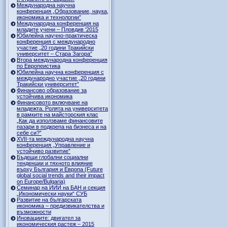
Международна научна
конференция „Образование, наука,
икономика и технологии”
Международна конференция на
младите учени – Пловдив '2015
Юбилейна научно-практическа
конференция с международно
участие „20 години Тракийски
университет – Стара Загора”
Втора международна конференция
по Европеистика
Юбилейна научна конференция с
международно участие „20 години
Тракийски университет”
Финансово образование за
устойчива икономика
Финансовото включване на
младежта. Ролята на университета
в рамките на майсторския клас
„Как да използваме финансовите
пазари в подкрепа на бизнеса и на
себе си?”
XVII-та международна научна
конференция „Управление и
устойчиво развитие”
Бъдещи глобални социални
тенденции и тяхното влияние
върху България и Европа (Future
global social trends and their impact
on Europe/Bulgaria)
Семинар на ИИИ на БАН и секция
„Икономически науки“ СУБ
Развитие на българската
икономика – предизвикателства и
възможности
Иновациите: двигател за
икономическия растеж – 2015