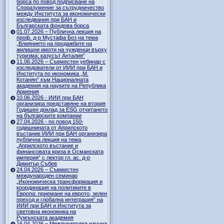
борса по повод подписване на
Споразумение за сътрудничество
между Института за икономически
изследвания при БАН и
Българската фондова борса
01.07.2026 – Публична лекция на
проф. д-р Мустафа Боз на тема
„Влиянието на продажбите на
жилищни имоти на чужденци върху
туризма: казусът Анталия“
11.06.2026 – Съвместен уебинар с
изследователи от ИИИ при БАН и
Института по икономика „М.
Котанян“ към Националната
академия на науките на Република
Армения
10.06.2026 - ИИИ при БАН
организира представяне на втория
Годишен доклад за ESG отчитането
на българските компании
27.04.2026 - по повод 150-
годишнината от Априлското
въстание ИИИ при БАН организира
публична лекция на тема
„Априлското въстание и
финансовата криза в Османската
империя“ с лектор гл. ас. д-р
Димитър Събев
24.04.2026 – Съвместен
международен семинар
„Икономическа трансформация и
координация на политиките в
Европа: приемане на еврото, зелен
преход и глобална интеграция“ на
ИИИ при БАН и Института за
световна икономика на
Румънската академия
16.04.2026 – Международна научна