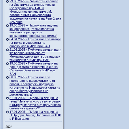
29.05.2025 – Съвместен уебинар
на Института за икономически
изследвания при БАН и
Икономическия институт „М.
Котанян“ към Националната
академия на науките на Република
Армения
19.05.2025 – Национална научна
конференция „Устойчивост на
човешките ресурси за
конкурентоспособна икономика“
04.04.2025 - Кръгла маса за пазара
на труда в условията на
еврозоната в ИИИ при БАН
21.03.2025 - Публична лекция на г-
жа Карина Ангелиева от
Международния център за наука и
технологии в ИИИ при БАН
19.03.2025 - Публична лекция на
доц. д-р Вита Юкневичене и г-жа
Саломея Ванагиене в ИИИ при
БАН
06.03.2025 - Кръгла маса за
представяне на резултатите от
проект „Географски подход за
изготвяне на Национална карта на
енергийната уязвимост на
домакинствата“
31.01.2025 – Публична лекция на
тема “Има ли място за интеграция
и сътрудничество в съвременната
световна търговия?”
17.01.2025 – Публична лекция на
Н.Пр. Дай Цинли, Посланик на КНР
в Р България
2024