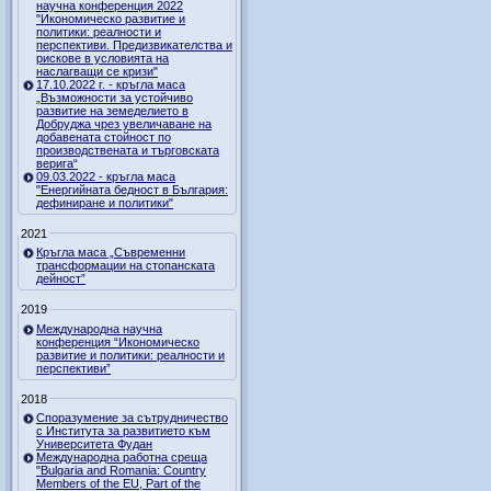
научна конференция 2022
"Икономическо развитие и
политики: реалности и
перспективи. Предизвикателства и
рискове в условията на
наслагващи се кризи"
17.10.2022 г. - кръгла маса
„Възможности за устойчиво
развитие на земеделието в
Добруджа чрез увеличаване на
добавената стойност по
производствената и търговската
верига“
09.03.2022 - кръгла маса
"Енергийната бедност в България:
дефиниране и политики"
2021
Кръгла маса „Съвременни
трансформации на стопанската
дейност”
2019
Международна научна
конференция “Икономическо
развитие и политики: реалности и
перспективи”
2018
Споразумение за сътрудничество
с Института за развитието към
Университета Фудан
Международна работна среща
"Bulgaria and Romania: Country
Members of the EU, Part of the