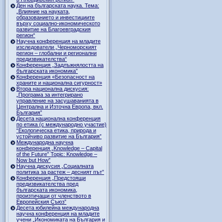
Ден на българската наука. Тема:
„Влияние на науката,
образованието и инвестициите
върху социално-икономическото
развитие на Благоевградския
регион“
Научна конференция на младите
изследователи „Черноморският
регион – глобални и регионални
предизвикателства“
Конференция „Задлъжнялостта на
българската икономика”
Конференция «Безопасност на
храните и национална сигурност»
Втора национална дискусия:
„Програма за интегрирано
управление на засушаванията в
Централна и Източна Европа, вкл.
България”
Десета национална конференция
по етика (с международно участие)
“Екологическа етика, природа и
устойчиво развитие на България”
Международна научна
конференция „Knowledge – Capital
of the Future” Topic: Knowledge –
Now but How”
Научна дискусия „Социалната
политика за растеж – десният път”
Конференция „Предстоящи
предизвикателства пред
българската икономика,
произтичащи от членството в
Европейския Съюз”
Десета юбилейна международна
научна конференция на младите
учени „Икономиката на България и