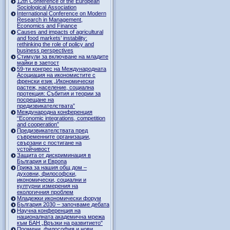
12th Conference of the European
Sociological Association
International Conference on Modern
Research in Management,
Economics and Finance
Causes and impacts of agricultural
and food markets’ instability:
rethinking the role of policy and
business perspectives
Стимули за включване на младите
майки в заетост
59-ти конгрес на Международната
Асоциация на икономистите с
френски език „Икономически
растеж, население, социална
протекция: Събития и теории за
посрещане на
предизвикателствата”
Международна конференция
“Economic integrations, competition
and cooperation”
Предизвикателствата пред
съвременните организации,
свързани с постигане на
устойчивост
Защита от дискриминация в
България и Европа
Грижа за нашия общ дом –
духовни, философски,
икономически, социални и
културни измерения на
екологичния проблем
Младежки икономически форум
България 2030 – започваме дебата
Научна конференция на
националната академична мрежа
към БАН „Връзки на развитието"
Промени, философия и нови