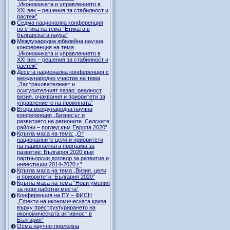
„Икономиката и управлението в
ХХI век – решения за стабилност и
растеж”
Седма национална конференция
по етика на тема “Етиката в
българската наука”
Международна юбилейна научна
конференция на тема
„Икономиката и управлението в
ХХI век – решения за стабилност и
растеж”
Десета национална конференция с
международно участие на тема
„Застрахователният и
осигурителният пазар: реалност,
визия, очаквания и приоритети за
управлението на промяната”
Втора международна научна
конференция „Бизнесът и
развитието на регионите. Селските
райони – поглед към Европа 2020”
Кръгла маса на тема: „От
националните цели и приоритети
на националната програма за
развитие: България 2020 към
партньорски договор за развитие и
инвестиции 2014-2020 г.”
Кръгла маса на тема „Визия, цели
и приоритети: България 2020”
Кръгла маса на тема “Нови умения
за нови работни места”
Конференция на ПУ – ФИСН
„Ефекти на икономическата криза
върху преструктурирането на
икономическата активност в
България”
Осма научно-приложна