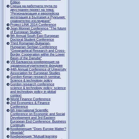
Edition
Среща на работната група по
двустранен проект на тема:
“Регионализация и европейска
интеграция в България и Румъния:
сравнително изследване”
Project LINK 2014 Conference
Jean Monnet Conference "The future
of European Studies"
9th Annual South East European
Doctoral Student Conference
Third Romanian-Bulgarian-
Hungarian-Serbian Conference
"Geographical Research and Cross-
Border Cooperation within the Lower
Basin of the Danube"
VIII Балканска конференция на
здравноосигурителните фондове
44th Annual Conference of University
Association for European Studies
Gordon-Kenan research seminar.
Science & technology policy
Gordon research сonference
science & technology policy: science
and technology policy in global
context
World Finance Conference
2nd Economics & Finance
Conference
6th International Scientific
Conference оn Economic and Social
Development and 3rd Eastern
European Esd Conference: Business
Continuity
Конференция "Does Europe Matter?
Ideaslab"
Конференция "Mutuall learning