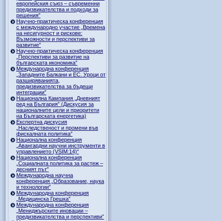
европейския съюз – съвременни
предизвикателства и подходи за
решения”
Научно-практическа конференция
с международно участие „Времена
на несигурност и рискове:
Възможности и перспективи за
развитие”
Научно-практическа конференция
„Перспективи за развитие на
българската икономика”
Международна конференция
„Западните Балкани и ЕС. Уроци от
разширяванията,
предизвикателства за бъдещи
интеграции”
Национална Кампания „Дневният
ред на България” (Дискусия за
националните цели и приоритети
на Българската енергетика)
Експертна дискусия
„Наследственост и промени във
фискалната политика”
Национална конференция
„Авангардни научни инструменти в
управлението (VSIM:14)“
Национална конференция
„Социалната политика за растеж –
десният път”
Международна научна
конференция „Образование, наука
и технологии”
Международна конференция
„Медицинска Грешка”
Международна конференция
„Мениджърските иновации –
предизвикателства и перспективи”