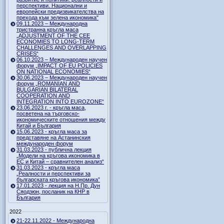
перспективи. Национални и
европейски предизвикателства на
прехода към зелена икономика"
09.11.2023 – Международна
тристранна кръгла маса
„ADJUSTMENT OF THE CEE
ECONOMIES TO LONG-TERM
CHALLENGES AND OVERLAPPING
CRISES“
06.10.2023 – Международен научен
форум „IMPACT OF EU POLICIES
ON NATIONAL ECONOMIES“
30.06.2023 – Международен научен
форум „ROMANIAN AND
BULGARIAN BILATERAL
COOPERATION AND
INTEGRATION INTO EUROZONE“
23.06.2023 г. - кръгла маса,
посветена на търговско-
икономическите отношения между
Китай и България
15.06.2023 - кръгла маса за
представяне на Астанинския
международен форум
31.03.2023 - публична лекция
„Модели на кръгова икономика в
ЕС и Китай – сравнителен анализ“
31.03.2023 - кръгла маса
„Реалности и перспективи за
българската кръгова икономика”
17.01.2023 - лекция на Н.Пр. Дун
Сяодзюн, посланик на КНР в
България
2022
21-22.11.2022 - Международна