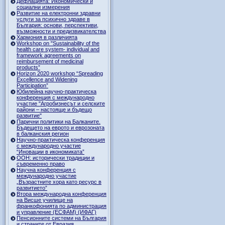
Дефлацията: Икономически и
социални измерения
Развитие на електронни здравни
услуги за психично здраве в
България: основи, перспективи,
възможности и предизвикателства
Хармония в различията
Workshop on "Sustainability of the
health care system- individual and
framework agreements on
reimbursement of medicinal
products”
Horizon 2020 workshop “Spreading
Excellence and Widening
Participation”
Юбилейна научно-практическа
конференция с международно
участие "Агробизнесът и селските
райони – настояще и бъдещо
развитие"
Парични политики на Балканите.
Бъдещето на еврото и еврозоната
в балканския регион
Научно-практическа конференция
с международно участие
“Иновации в икономиката”
ООН: исторически традиции и
съвременно право
Научна конференция с
международно участие
„Възрастните хора като ресурс в
развитието”
Втора международна конференция
на Висше училище на
франкофонията по администрация
и управление (ЕСФАМ) (ИФАГ)
Пенсионните системи на България
и страните от Евразия