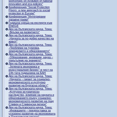
workshops on evolution of national
innovation and era policies"
Конференция "Social Protection
Floors: a new approach to social
protection in Europe"
Конференция "Интегрирани
здравни грижи"
Годишна среща на експерти към
ENEGE
Ден на българската наука. Тема:
„Връзки на развитието”
Ден на българската наука. Тема:
„Науката за по-добро качество на
живот”
Ден на българската наука. Тема:
„Проблеми на туризма,
земеделието и образованието”
Ден на българската наука. Тема:
„Образование, иновации, наука –
триъгълник на знанието”
Ден на българската наука. Тема:
„Зелената икономика и
индустриалния бизнес” в чест на
145-тата годишнина на БАН
Ден на българската наука. Тема:
„Науката – гарант за социално-
икономическото и културно
развитие на Бургаска област”
Ден на българската наука. Тема:
„Културно историческо
наследство, влияние на науката и
образованието върху социално-
икономическото развитие на град
Сливен и Сливенски регион“
Ден на българската наука. Тема:
„Иновациите – предпоставка за
ускорено развитие на икономиката
в Пловдивския регион“