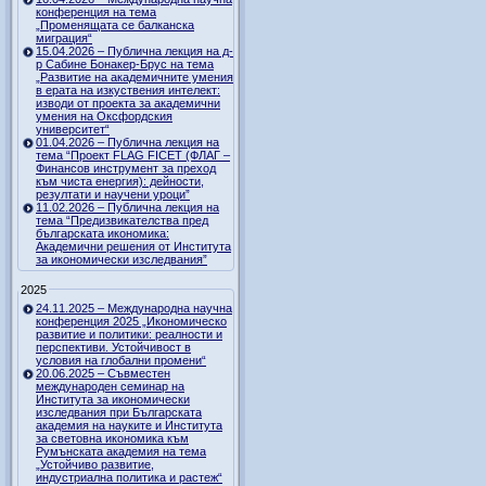
конференция на тема
„Променящата се балканска
миграция“
15.04.2026 – Публична лекция на д-
р Сабине Бонакер-Брус на тема
„Развитие на академичните умения
в ерата на изкуствения интелект:
изводи от проекта за академични
умения на Оксфордския
университет“
01.04.2026 – Публична лекция на
тема “Проект FLAG FICET (ФЛАГ –
Финансов инструмент за преход
към чиста енергия): дейности,
резултати и научени уроци”
11.02.2026 – Публична лекция на
тема “Предизвикателства пред
българската икономика:
Академични решения от Института
за икономически изследвания”
2025
24.11.2025 – Международна научна
конференция 2025 „Икономическо
развитие и политики: реалности и
перспективи. Устойчивост в
условия на глобални промени“
20.06.2025 – Съвместен
международен семинар на
Института за икономически
изследвания при Българската
академия на науките и Института
за световна икономика към
Румънската академия на тема
„Устойчиво развитие,
индустриална политика и растеж“