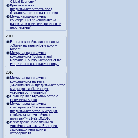
Global Economy"
Кръгла маса за
предизвикателствата пред
българската външна търговия
Международна научна
конференция “Икономическо
развитие и политики: реалност и
перспективи”
2017
Българо-корейска конференция
„Обмен на знания България –
Корея”
Международна научна
конференция "Bulgaria and
Romania: Country Members of the
EU, Part of the Global Economy"
2016
Международна научна
конференция на тема
„Икономически предизвикателства:
миграция, глобализация,
устойчивост, политики“
Семинар по сътрудничество с
Република Корея
Международна научна
конференция "Икономически
предизвикателства: миграция,
глобализация, устойчивост,
политики" - 21-22.10.2016
Изследване на политики за
устойчив растеж на България:
засилващи иновации и
отговорности