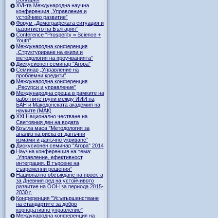
ХVI-та Международна научна
конференция „Управление и
устойчиво развитие”
Форум „Демографската ситуация и
развитието на България”
Conference “Prosperity = Science +
Youth”
Международна конференция
„Структуриране на екипи и
методология на проучванията”
Дискусионен семинар "Агора"
Семинар „Управление на
проблемни кредити”
Международна конференция
„Ресурси и управление”
Международна среща в рамките на
работните групи между ИИИ на
БАН и Македонската академия на
науките (МАК)
XXI Национално честване на
Световния ден на водата
Кръгла маса "Методология за
анализ на риска от данъчни
измами и данъчно укриване”
Дискусионен семинар "Агора" 2014
Научна конференция на тема:
„Управление, ефективност,
интеграция. В търсене на
съвременни решения”
Национално обсъждане на проекта
за Дневния ред на устойчивото
развитие на ООН за периода 2015-
2030 г.
Конференция "Усъвършенстване
на стандартите за добро
корпоративно управление"
Международна конференция на