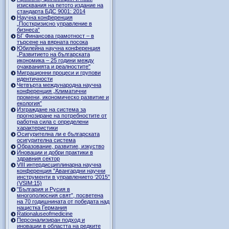
изисквания на петото издание на
стандарта БДС 9001: 2014
Научна конференция
„Посткризисно управление в
бизнеса“
БГ Финансова грамотност – в
търсене на вярната посока
Юбилейна научна конференция
„Развитието на българската
икономика – 25 години между
очакванията и реалностите"
Миграционни процеси и групови
идентичности
Четвърта международна научна
конференция „Климатични
промени, икономическо развитие и
екология”
Изграждане на система за
прогнозиране на потребностите от
работна сила с определени
характеристики
Осигурителна ли е българската
осигурителна система
Образование, развитие, изкуство
Иновации и добри практики в
здравния сектор
VIII интердисциплинарна научна
конференция "Авангардни научни
инструменти в управлението ‘2015”
(VSIM:15)
"България и Русия в
многополюсния свят”, посветена
на 70 годишнината от победата над
нацистка Германия
Rationaluseofmedicine
Персонализиран подход и
иновации в областта на редките