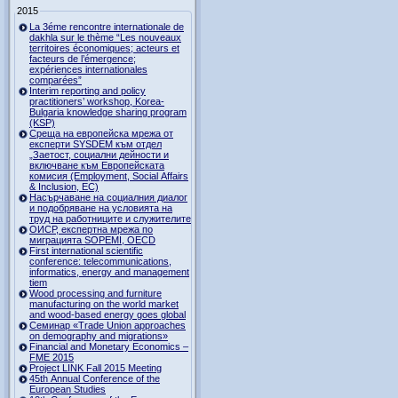
2015
La 3éme rencontre internationale de
dakhla sur le thème “Les nouveaux
territoires économiques; acteurs et
facteurs de l’émergence;
expériences internationales
comparées”
Interim reporting and policy
practitioners’ workshop, Korea-
Bulgaria knowledge sharing program
(KSP)
Среща на европейска мрежа от
експерти SYSDEM към отдел
„Заетост, социални дейности и
включване към Европейската
комисия (Employment, Social Affairs
& Inclusion, ЕС)
Насърчаване на социалния диалог
и подобряване на условията на
труд на работниците и служителите
ОИСР, експертна мрежа по
миграцията SOPEMI, OECD
First international scientific
conference: telecommunications,
informatics, energy and management
tiem
Wood processing and furniture
manufacturing on the world market
and wood-based energy goes global
Семинар «Trade Union approaches
on demography and migrations»
Financial and Monetary Economics –
FME 2015
Project LINK Fall 2015 Meeting
45th Annual Conference of the
European Studies