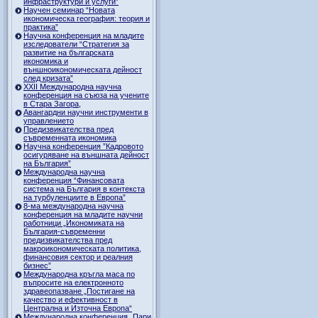
инфраструктури и услуги”
Научен семинар “Новата
икономическа география: теория и
практика”
Научна конференция на младите
изследователи “Стратегия за
развитие на българската
икономика и
външноикономическата дейност
след кризата”
ХХII Международна научна
конференция на съюза на учените
в Стара Загора,
Авангардни научни инструменти в
управлението
Предизвикателства пред
съвременната икономика
Научна конференция ”Кадровото
осигуряване на външната дейност
на България”
Международна научна
конференция “Финансовата
система на България в контекста
на турбуленциите в Европа”
8-ма международна научна
конференция на младите научни
работници „Икономиката на
България-съвременни
предизвикателства пред
макроикономическата политика,
финансовия сектор и реалния
бизнес”
Международна кръгла маса по
въпросите на електронното
здравеопазване „Постигане на
качество и ефективност в
Централна и Източна Европа“
Международна конференция „Пари