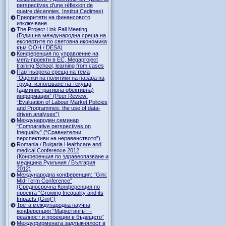
perspectives d’une réflexion de
quatre décennies, Institut Cedimes)
Приоритети на финансовото
изключване
The Project Link Fall Meeting
(Годишна международна среща на
експертите по световна икономика
към ООН / DESA)
Конференция по управление на
мега-проекти в ЕС, Megaproject
training School, learning from cases
Партньорска среща на тема
“Оценки на политики на пазара на
труда: използване на текуща
(административна обективна)
информация” (Peer Review:
“Evaluation of Labour Market Policies
and Programmes: the use of data-
driven analyses”)
Международен семинар
“Comparative perspectives on
Inequality” (“Сравнителни
перспективи на неравенството”)
Romania / Bulgaria Healthcare and
medical Conference 2012
(Конференция по здравеопазване и
медицина Румъния / България
2012)
Международна конференция: “Gini:
Mid-Term Conference”
(Средносрочна Конференция по
проекта “Growing Inequality and its
Impacts (Gini)”)
Трета международна научна
конференция “Маркетингът –
реалност и проекции в бъдещето”
Междуфирмената задлъжнялост в