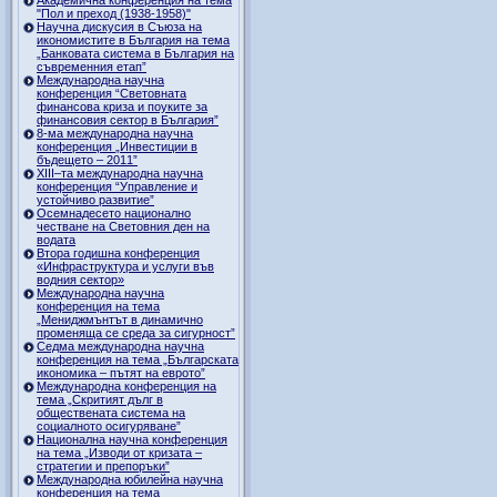
"Пол и преход (1938-1958)"
Научна дискусия в Съюза на
икономистите в България на тема
„Банковата система в България на
съвременния етап”
Международна научна
конференция “Световната
финансова криза и поуките за
финансовия сектор в България”
8-ма международна научна
конференция „Инвестиции в
бъдещето – 2011”
ХІІІ–та международна научна
конференция “Управление и
устойчиво развитие”
Осемнадесето национално
честване на Световния ден на
водата
Втора годишна конференция
«Инфраструктура и услуги във
водния сектор»
Международна научна
конференция на тема
„Мениджмънтът в динамично
променяща се среда за сигурност”
Седма международна научна
конференция на тема „Българската
икономика – пътят на еврото”
Международна конференция на
тема „Скритият дълг в
обществената система на
социалното осигуряване”
Национална научна конференция
на тема „Изводи от кризата –
стратегии и препоръки”
Международна юбилейна научна
конференция на тема