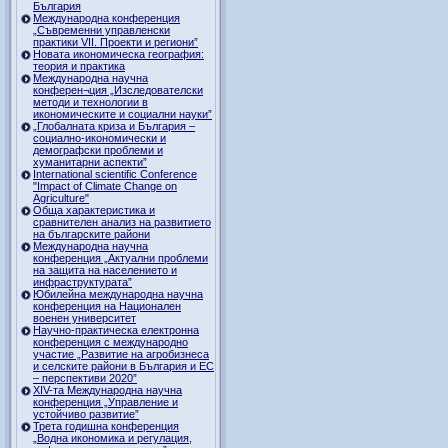
България
Международна конференция
„Съвременни управленски
практики VII. Проекти и региони”
Новата икономическа география:
теория и практика
Международна научна
конферен¬ция „Изследователски
методи и технологии в
икономическите и социални науки”
„Глобалната криза и България –
социално-икономически и
демографски проблеми и
хуманитарни аспекти”
International scientific Conference
"Impact of Climate Change on
Agriculture"
Обща характеристика и
сравнителен анализ на развитието
на българските райони
Международна научна
конференция „Актуални проблеми
на защита на населението и
инфраструктурата”
Юбилейна международна научна
конференция на Национален
военен университет
Научно-практическа електронна
конференция с международно
участие „Развитие на агробизнеса
и селските райони в България и ЕС
– перспективи 2020”
XIV-та Международна научна
конференция „Управление и
устойчиво развитие”
Трета годишна конференция
„Водна икономика и регулация,