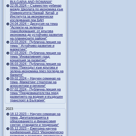
BULGARIA AND ROMANIA“
22.05.2024 – Съвместен уебинар
между Школата по икономика към
Университета Нанкай, Китай, и
Института за икономически
изследвания при БАН
24.04.2024 – Дискусия на тема
"Аспекти на зелената
трансформация: от кръгова
икономика до устойчиво развитие
на планинските райони"
15.03.2024 - Публична лекция на
тема “ Устойчиво развитие и
маркетинг”
07.03.2024 - Публична лекция на
тема “Иновативният град:
концепция за развитие”
06.03.2024 - Публична лекция на
тема “Преходът към кръгова и
зелена икономика през погледа на
банките”
09.02.2024 – Научен семинар на
тема „Маркетинг стратегии на
агросектори и региони“
07.02.2024 - Публична лекция на
тема “Предизвикателства пред
развитието на водния и въздушен
транспорт в България”
2023
18.12.2023 – Научен семинар на
тема „Дигитализацията в
образованието и финансовия
сектор: стандарти и тенденции“
05.12.2023 – Ежегодна научна
конференция 2023 "Икономическо
развитие и политики: реалности и