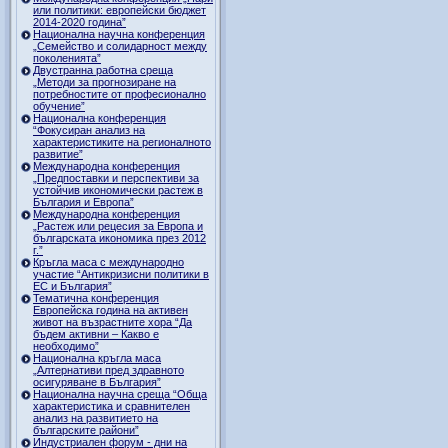
или политики: европейски бюджет
2014-2020 година”
Национална научна конференция
„Семейство и солидарност между
поколенията”
Двустранна работна среща
„Методи за прогнозиране на
потребностите от професионално
обучение”
Национална конференция
“Фокусиран анализ на
характеристиките на регионалното
развитие”
Международна конференция
„Предпоставки и перспективи за
устойчив икономически растеж в
България и Европа”
Международна конференция
„Растеж или рецесия за Европа и
българската икономика през 2012
г.”
Кръгла маса с международно
участие “Антикризисни политики в
ЕС и България”
Тематична конференция
Европейска година на активен
живот на възрастните хора “Да
бъдем активни – Какво е
необходимо”
Национална кръгла маса
„Алтернативи пред здравното
осигуряване в България”
Национална научна среща “Обща
характеристика и сравнителен
анализ на развитието на
българските райони”
Индустриален форум - дни на