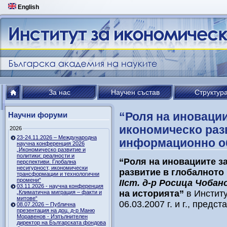
English
За нас
Научен състав
Структур
“Роля на иноваци
Научни форуми
икономическо раз
2026
23-24.11.2026 – Международна
информационно о
научна конференция 2026
„Икономическо развитие и
политики: реалности и
“Роля на иновациите з
перспективи. Глобална
несигурност, икономически
развитие в глобалнот
трансформации и технологични
промени“
ІІст. д-р Росица Чобан
03.11.2026 - научна конференция
на историята”
в Институ
„Климатична миграция – факти и
митове“
06.03.2007 г. и г., предс
08.07.2026 – Публична
презентация на доц. д-р Маню
Моравенов - Изпълнителен
директор на Българската фондова