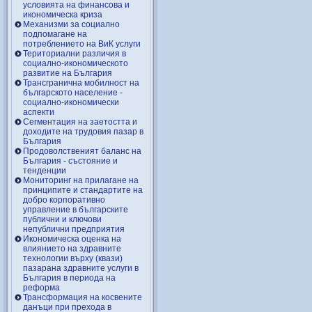
условията на финансова и
икономическа криза
Механизми за социално
подпомагане на
потреблението на ВиК услуги
Териториални различия в
социално-икономическото
развитие на България
Трансгранична мобилност на
българското население -
социално-икономически
аспекти
Сегментация на заетостта и
доходите на трудовия пазар в
България
Продоволственият баланс на
България - състояние и
тенденции
Мониторинг на прилагане на
принципите и стандартите на
добро корпоративно
управление в българските
публични и ключови
непублични предприятия
Икономическа оценка на
влиянието на здравните
технологии върху (квази)
пазарана здравните услуги в
България в периода на
реформа
Трансформация на косвените
данъци при прехода в