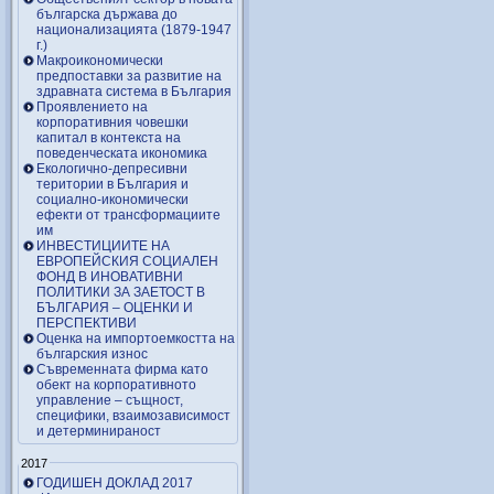
българска държава до
национализацията (1879-1947
г.)
Макроикономически
предпоставки за развитие на
здравната система в България
Проявлението на
корпоративния човешки
капитал в контекста на
поведенческата икономика
Екологично-депресивни
територии в България и
социално-икономически
ефекти от трансформациите
им
ИНВЕСТИЦИИТЕ НА
ЕВРОПЕЙСКИЯ СОЦИАЛЕН
ФОНД В ИНОВАТИВНИ
ПОЛИТИКИ ЗА ЗАЕТОСТ В
БЪЛГАРИЯ – OЦЕНКИ И
ПЕРСПЕКТИВИ
Оценка на импортоемкостта на
българския износ
Съвременната фирма като
обект на корпоративното
управление – същност,
специфики, взаимозависимост
и детерминираност
2017
ГОДИШЕН ДОКЛАД 2017