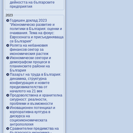
дейността на българските
предприятия
2023
Годишен доклад 2023
“Икономическо развитие и
политики в България: оценки и
очаквания. Тема на фокус:
Еврозоната и присъединяваща
се България“
Ролята на небанковия
финансов сектор за
икономическия растеж
Икономически сектори и
демографски процеси в
планинските райони на
България
Пазарът на труда в България:
динамика, структурна
конфигурация и новите
предизвикателства от
началото на 21 век
Продоволствена и хранителна
сигурност: реалности,
проблеми и възможности
Иновационен потенциал и
корпоративна култура в
дискурса на
социоикономическата
антропология
Сравнителни предимства на
българската икономика -