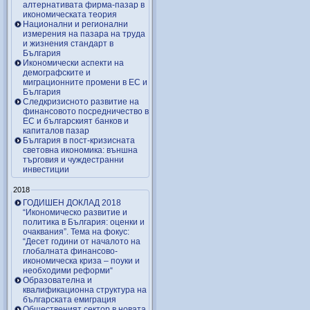
алтернативата фирма-пазар в
икономическата теория
Национални и регионални
измерения на пазара на труда
и жизнения стандарт в
България
Икономически аспекти на
демографските и
миграционните промени в ЕС и
България
Следкризисното развитие на
финансовото посредничество в
ЕС и българският банков и
капиталов пазар
България в пост-кризисната
световна икономика: външна
търговия и чуждестранни
инвестиции
2018
ГОДИШЕН ДОКЛАД 2018
“Икономическо развитие и
политика в България: оценки и
очаквания”. Тема на фокус:
“Десет години от началото на
глобалната финансово-
икономическа криза – поуки и
необходими реформи“
Образователна и
квалификационна структура на
българската емиграция
Общественият сектор в новата