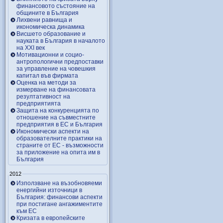
финансовото състояние на
общините в България
Лихвени равнища и
икономическа динамика
Висшето образование и
науката в България в началото
на ХХІ век
Мотивационни и социо-
антропологични предпоставки
за управление на човешкия
капитал във фирмата
Оценка на методи за
измерване на финансовата
резултативност на
предприятията
Защита на конкуренцията по
отношение на съвместните
предприятия в ЕС и България
Икономически аспекти на
образователните практики на
страните от ЕС - възможности
за приложение на опита им в
България
2012
Използване на възобновяеми
енергийни източници в
България: финансови аспекти
при постигане ангажиментите
към ЕС
Кризата в европейските