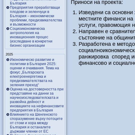
Приноси на проекта:
България
Предприятия преработващи
Изведени са основни 
плодове и зеленчуци в
България – икономически
местните финанси на 
проблеми, предизвикателства
услуги, правомощия н
и възможности
Социоикономическа
Направен е сравните
антропология на
състояние на общинит
иновационния процес
(изследване в конкретни
Разработена е методо
бизнес организации
социалноикономическо
2025
ранжировка според ин
Икономическо развитие и
финансово и социалн
политики в България 2025:
оценки и очаквания. Тема на
фокус „Българската
електроенергетика и
предизвикателствата на
зеления преход“
Оценка на достоверността при
представяне на данни за
научноизследователската и
развойна дейност и
иновациите на нефинансовите
предприятия в България
Влиянието на Шенгенското
споразумение върху потоците
от стоки и хора между
България и останалите
държави членки от ЕС