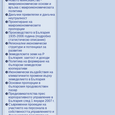
Новото кейнсианство -
микроикономически основи и
връзка с макроикономическата
политика
Данъчни привилегии и данъчна
неутралност
Проектиране на
макроикономическите
пропорции
Производството в България
1935-2006 година (подробно
статистическо описание)
Регионални икономически
структури и потенциал за
развитие
Земеделските земи на Р
България: заетост и доходи
Политика на формиране на
български земеделски
кооперативи
Икономически въздействия на
климатичните промени върху
земеделието в България
Основни пропорции в
българския продоволствен
пазар
Предизвикателства прес
корпоративното управление в
България след 1 януари 2007 г.
Съвременни проекции на
участието на персонала в
собствеността,управлението и