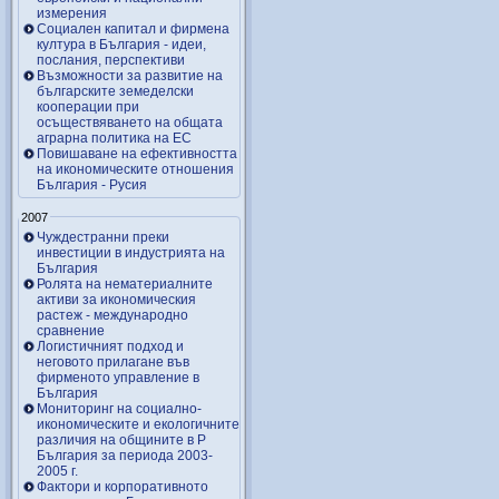
измерения
Социален капитал и фирмена
култура в България - идеи,
послания, перспективи
Възможности за развитие на
българските земеделски
кооперации при
осъществяването на общата
аграрна политика на ЕС
Повишаване на ефективността
на икономическите отношения
България - Русия
2007
Чуждестранни преки
инвестиции в индустрията на
България
Ролята на нематериалните
активи за икономическия
растеж - международно
сравнение
Логистичният подход и
неговото прилагане във
фирменото управление в
България
Мониторинг на социално-
икономическите и екологичните
различия на общините в Р
България за периода 2003-
2005 г.
Фактори и корпоративното