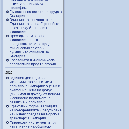
структура, динамика,
специфика
Гъвкавост на пазара на труда в
България
Влияние на промените на
Единния пазар на Европейския
съюз върху българската
икономика
Преходът към зелена
икономика в ЕС и
предизвикателства пред
финансовия сектор и
публичните финанси на
България
Еврозоната и икономически
перспективи пред България
2022
Годишен доклад 2022:
Икономическо развитие и
политики в България: оценки и
очаквания. Тема на фокус
„Минимални доходи от пенсии
и социално подпомагане –
развитие и политики“
Ефективни форми за защита
на конкуренцията и регулиране
на бизнес средата на морския
транспорт в България
Финансови инструменти при
изпълнение на общински