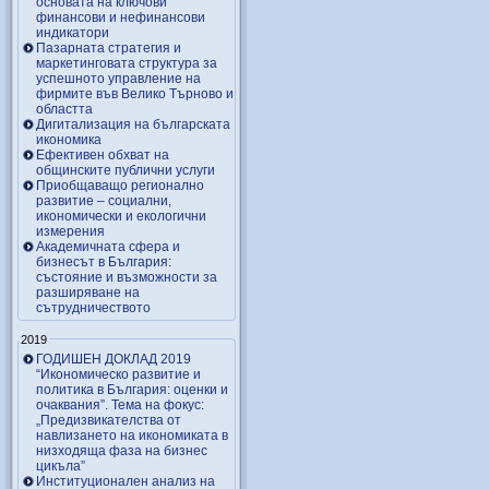
основата на ключови
финансови и нефинансови
индикатори
Пазарната стратегия и
маркетинговата структура за
успешното управление на
фирмите във Велико Търново и
областта
Дигитализация на българската
икономика
Ефективен обхват на
общинските публични услуги
Приобщаващо регионално
развитие – социални,
икономически и екологични
измерения
Академичната сфера и
бизнесът в България:
състояние и възможности за
разширяване на
сътрудничеството
2019
ГОДИШЕН ДОКЛАД 2019
“Икономическо развитие и
политика в България: оценки и
очаквания”. Тема на фокус:
„Предизвикателства от
навлизането на икономиката в
низходяща фаза на бизнес
цикъла”
Институционален анализ на