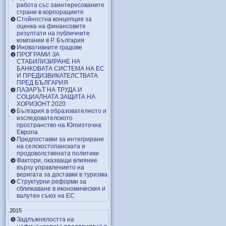
работа със заинтересованите
страни в корпорациите
Стойностна концепция за
оценка на финансовите
резултати на публичните
компании в Р. България
Иновативните градове
ПРОГРАМИ ЗА
СТАБИЛИЗИРАНЕ НА
БАНКОВАТА СИСТЕМА НА ЕС
И ПРЕДИЗВИКАТЕЛСТВАТА
ПРЕД БЪЛГАРИЯ
ПАЗАРЪТ НА ТРУДА И
СОЦИАЛНАТА ЗАЩИТА НА
ХОРИЗОНТ 2020
България в образователното и
изследователското
пространство на Югоизточна
Европа
Предпоставки за интегриране
на селскостопанската и
продоволствената политики
Фактори, оказващи влияние
върху управлението на
веригата за доставки в туризма
Структурни реформи за
сближаване в икономическия и
валутен съюз на ЕС
2015
Задлъжнялостта на