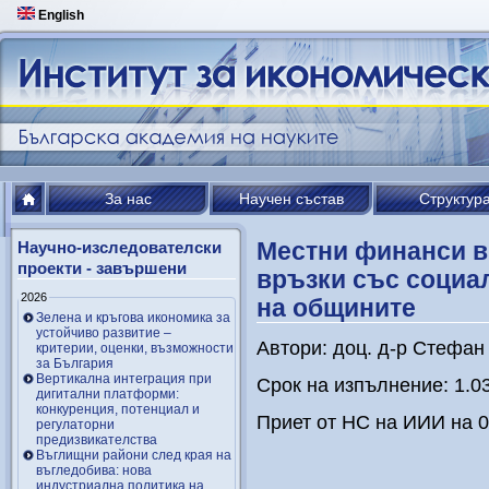
English
За нас
Научен състав
Структур
Местни финанси в 
Научно-изследователски
проекти - завършени
връзки със социа
2026
на общините
Зелена и кръгова икономика за
устойчиво развитие –
Автори: доц. д-р Стефан
критерии, оценки, възможности
за България
Вертикална интеграция при
Срок на изпълнение: 1.0
дигитални платформи:
конкуренция, потенциал и
Приет от НС на ИИИ на 0
регулаторни
предизвикателства
Въглищни райони след края на
въгледобива: нова
индустриална политика на