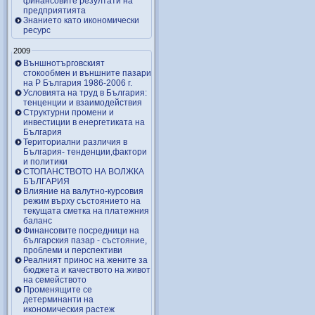
финансовите резултати на
предприятията
Знанието като икономически
ресурс
2009
Външнотърговският
стокообмен и външните пазари
на Р България 1986-2006 г.
Условията на труд в България:
тенценции и взаимодействия
Структурни промени и
инвестиции в енергетиката на
България
Териториални различия в
България- тенденции,фактори
и политики
СТОПАНСТВОТО НА ВОЛЖКА
БЪЛГАРИЯ
Влияние на валутно-курсовия
режим върху състоянието на
текущата сметка на платежния
баланс
Финансовите посредници на
българския пазар - състояние,
проблеми и перспективи
Реалният принос на жените за
бюджета и качеството на живот
на семейството
Променящите се
детерминанти на
икономическия растеж