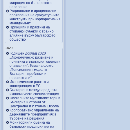
миграция на българското
население
Рационални и ирационални
проявления на субкултурните
конструкти при корпоративния
мениджмънт
Принципи и практики на
стопанки субекти с трайно
влияние върху българското
общество
2020
Годишен доклад 2020
„Икономическо развитие и
политика в България: оценки и
очаквания“. Тема на фокус:
„Пенсионният модел в
България: проблеми и
перспективи“
Икономически растеж и
конвергенция в ЕС
България в международната
икономическа специализация
Фискалните мултипликатори в
България и страни от
Централна и Източна Европа
Корпоративно управление на
държавните предприятия: в
търсене на решения
Мониторинг и оценка на
български предприятия на