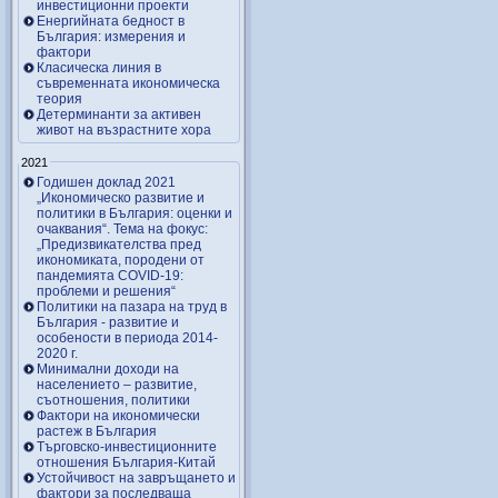
инвестиционни проекти
Енергийната бедност в
България: измерения и
фактори
Класическа линия в
съвременната икономическа
теория
Детерминанти за активен
живот на възрастните хора
2021
Годишен доклад 2021
„Икономическо развитие и
политики в България: оценки и
очаквания“. Тема на фокус:
„Предизвикателства пред
икономиката, породени от
пандемията COVID-19:
проблеми и решения“
Политики на пазара на труд в
България - развитие и
особености в периода 2014-
2020 г.
Минимални доходи на
населението – развитие,
съотношения, политики
Фактори на икономически
растеж в България
Търговско-инвестиционните
отношения България-Китай
Устойчивост на завръщането и
фактори за последваща