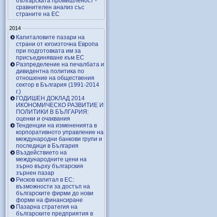
българската промишленост -
сравнителен анализ със
страните на ЕС
2014
Капиталовите пазари на
страни от югоизточна Европа
при подготовката им за
присъединяване към ЕС
Разпределение на печалбата и
дивидентна политика по
отношение на обществения
сектор в България (1991-2014
г.)
ГОДИШЕН ДОКЛАД 2014
ИКОНОМИЧЕСКО РАЗВИТИЕ И
ПОЛИТИКИ В БЪЛГАРИЯ:
оценки и очаквания
Тенденции на измененията в
корпоративното управление на
международни банкови групи и
последици в България
Въздействието на
международните цени на
зърно върху българския
зърнен пазар
Рисков капитал в ЕС:
възможности за достъп на
българските фирми до нови
форми на финансиране
Пазарна стратегия на
българските предприятия в