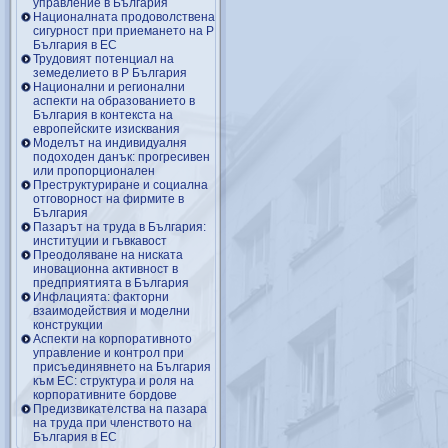
управление в България
Националната продоволствена
сигурност при приемането на Р
България в ЕС
Трудовият потенциал на
земеделието в Р България
Национални и регионални
аспекти на образованието в
България в контекста на
европейските изисквания
Моделът на индивидуалня
подоходен данък: прогресивен
или пропорционален
Преструктуриране и социална
отговорност на фирмите в
България
Пазарът на труда в България:
институции и гъвкавост
Преодоляване на ниската
иновационна активност в
предприятията в България
Инфлацията: факторни
взаимодействия и моделни
конструкции
Аспекти на корпоративното
управление и контрол при
присъединявнето на България
към ЕС: структура и роля на
корпоративните бордове
Предизвикателства на пазара
на труда при членството на
България в ЕС