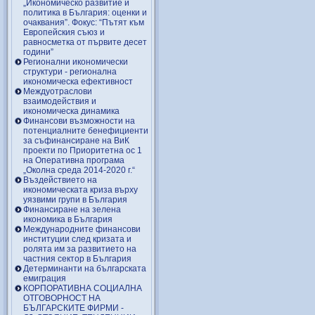
„Икономическо развитие и
политика в България: оценки и
очаквания”. Фокус: “Пътят към
Европейския съюз и
равносметка от първите десет
години”
Регионални икономически
структури - регионална
икономическа ефективност
Междуотраслови
взаимодействия и
икономическа динамика
Финансови възможности на
потенциалните бенефициенти
за съфинансиране на ВиК
проекти по Приоритетна ос 1
на Оперативна програма
„Околна среда 2014-2020 г.“
Въздействието на
икономическата криза върху
уязвими групи в България
Финансиране на зелена
икономика в България
Международните финансови
институции след кризата и
ролята им за развитието на
частния сектор в България
Детерминанти на българската
емиграция
КОРПОРАТИВНА СОЦИАЛНА
ОТГОВОРНОСТ НА
БЪЛГАРСКИТЕ ФИРМИ -