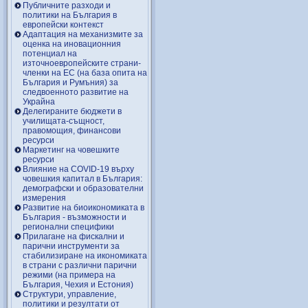
Публичните разходи и
политики на България в
европейски контекст
Адаптация на механизмите за
оценка на иновационния
потенциал на
източноевропейските страни-
членки на ЕС (на база опита на
България и Румъния) за
следвоенното развитие на
Украйна
Делегираните бюджети в
училищата-същност,
правомощия, финансови
ресурси
Маркетинг на човешките
ресурси
Влияние на COVID-19 върху
човешкия капитал в България:
демографски и образователни
измерения
Развитие на биоикономиката в
България - възможности и
регионални специфики
Прилагане на фискални и
парични инструменти за
стабилизиране на икономиката
в страни с различни парични
режими (на примера на
България, Чехия и Естония)
Структури, управление,
политики и резултати от