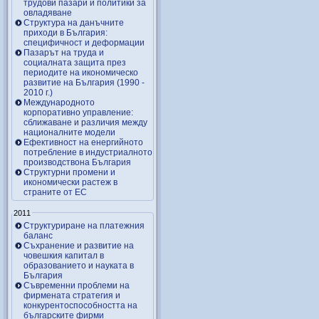
трудови пазари и политики за
овладяване
Структура на данъчните
приходи в България:
специфичност и деформации
Пазарът на труда и
социалната защита през
периодите на икономическо
развитие на България (1990 -
2010 г.)
Международното
корпоративно управление:
сближаване и различия между
националните модели
Ефективност на енергийното
потребление в индустриалното
производствона България
Структурни промени и
икономически растеж в
страните от ЕС
2011
Структуриране на платежния
баланс
Съхранение и развитие на
човешкия капитал в
образованието и науката в
България
Съвременни проблеми на
фирмената стратегия и
конкурентоспособността на
българските фирми