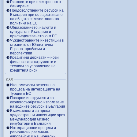
Рисковете при електронното
банкиране
Продоволствените ресурси на
България при осъществяване
на общата селскостопанска
политика на ЕС
Образованието, науката и
културата в България и
присъединяването към ЕС
Чуждестранните инвестиции в
страните от Югоизточна
Европа: проблеми и
перспективи
Кредитини деривати – нови
финансови инструменти и
техники за управление на
кредитния риск
2008
Икономически аспекти на
процеса на интеграцията на
Турция в ЕС
Пазарни инструменти за
екологосъобразно използване
на водните ресурси в България
Възможности за преки
чуждестранни инвестиции чрез
международни бизнес
инкубатори в България
Интеграционни процеси и
регионални различия-
европейски и национални