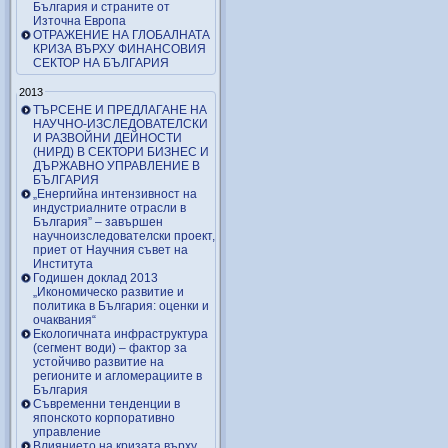
България и страните от
Източна Европа
ОТРАЖЕНИЕ НА ГЛОБАЛНАТА
КРИЗА ВЪРХУ ФИНАНСОВИЯ
СЕКТОР НА БЪЛГАРИЯ
2013
ТЪРСЕНЕ И ПРЕДЛАГАНЕ НА
НАУЧНО-ИЗСЛЕДОВАТЕЛСКИ
И РАЗВОЙНИ ДЕЙНОСТИ
(НИРД) В СЕКТОРИ БИЗНЕС И
ДЪРЖАВНО УПРАВЛЕНИЕ В
БЪЛГАРИЯ
„Енергийна интензивност на
индустриалните отрасли в
България” – завършен
научноизследователски проект,
приет от Научния съвет на
Института
Годишен доклад 2013
„Икономическо развитие и
политика в България: оценки и
очаквания“
Екологичната инфраструктура
(сегмент води) – фактор за
устойчиво развитие на
регионите и агломерациите в
България
Съвременни тенденции в
японското корпоративно
управление
Влиянието на кризата върху