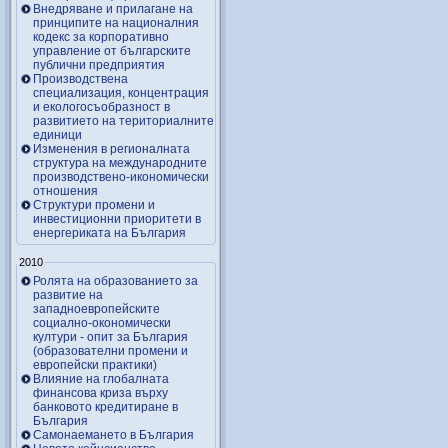
Внедряване и прилагане на
принципите на националния
кодекс за корпоративно
управление от българските
публични предприятия
Производствена
специализация, концентрация
и екологосъобразност в
развитието на териториалните
единици
Изменения в регионалната
структура на международните
производствено-икономически
отношения
Структури промени и
инвестиционни приоритети в
енергериката на България
2010
Ролята на образованието за
развитие на
западноевропейските
социално-окономически
култури - опит за България
(образователни промени и
европейски практики)
Влияние на глобалната
финансова криза върху
банковото кредитиране в
България
Самонаемането в България