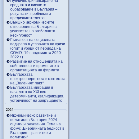
Публично финансиране на
средното и висшето
образование в България –
резултати, проблеми и
предизвикателства
Външно икономическите
отношения на България в
условията на глобалната
несигурност
Гъвкавост на социалната
подкрепа в условията на кризи
(опит и уроци от периода на
COVID -19 пандемията 2020-
2022 г.)
Развитие на отношенията на
собственост и промените в
организацията на фирмата
Българската
електроенергетика в контекста
на „Зеленият пакт“
Българската миграция в
началото на ХХІ век –
детерминанти, квалификация,
устойчивост на завръщането
2024
Икономическо развитие и
политики в България 2024:
оценки и очаквания. Тема на
фокус „Енергийната бедност в
България – развитие и
политики“