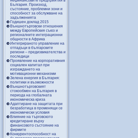
нефинансовите предприятия в
България. Произход,
състояние, проблемни зони и
способност за обслужване на
задълженията
Годишен доклад 2015
Външнотърговски отношения
между Европейския съюз и
регионалните интеграционни
общности в Африка
Интегрираното управление на
отпадъци в българските
региони – предизвикателства и
последици
Проявление на корпоративния
социален капитал при
изграждането на
мотивационни механизми
Зелена енергия в България:
политики и възможности
Външнотърговският
стокообмен на България в
периода на глобалната
икономическа криза
Адаптиране на защитата при
безработица в променящи се
икономически условия
Влияние на търговското
кредитиране върху
финансовото състояние на
фирмите
Конкурентоспособност на