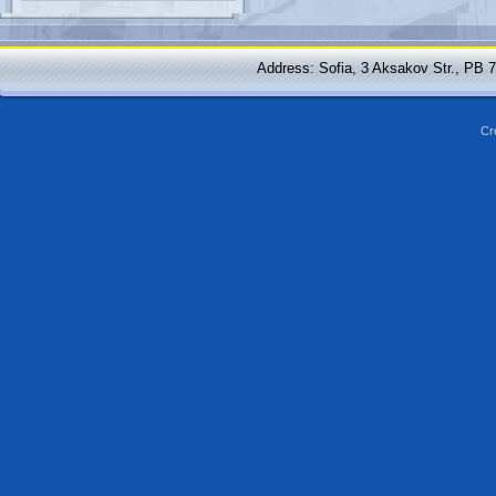
Address: Sofia, 3 Aksakov Str., PB 
Cr