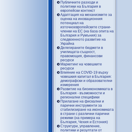
Публичните разходи и
политики на България в
европейски контекст
Адаптация на механизмите за
оценка на иновационния
потенциал на
източноевропейските страни-
членки на ЕС (на база опита на
България и Румъния) за
следвоенното развитие на
Украйна
Делегираните бюджети в
училищата-същност,
правомощия, финансови
ресурси
Маркетинг на човешките
ресурси
Влияние на COVID-19 върху
човешкия капитал в България:
демографски и образователни
измерения
Развитие на биоикономиката в
България - възможности и
регионални специфики
Прилагане на фискални и
парични инструменти за
стабилизиране на икономиката
в страни с различни парични
режими (на примера на
България, Чехия и Естония)
Структури, управление,
политики и резултати от