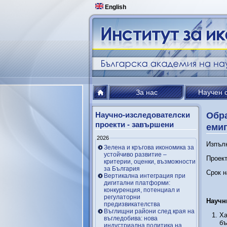
English
За нас
Научен 
Научно-изследователски
Обра
проекти - завършени
еми
2026
Изпълн
Зелена и кръгова икономика за
устойчиво развитие –
Проект
критерии, оценки, възможности
за България
Срок н
Вертикална интеграция при
дигитални платформи:
конкуренция, потенциал и
регулаторни
Научн
предизвикателства
Въглищни райони след края на
Ха
въгледобива: нова
бъ
индустриална политика на