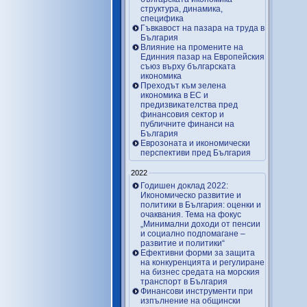
структура, динамика,
специфика
Гъвкавост на пазара на труда в
България
Влияние на промените на
Единния пазар на Европейския
съюз върху българската
икономика
Преходът към зелена
икономика в ЕС и
предизвикателства пред
финансовия сектор и
публичните финанси на
България
Еврозоната и икономически
перспективи пред България
2022
Годишен доклад 2022:
Икономическо развитие и
политики в България: оценки и
очаквания. Тема на фокус
„Минимални доходи от пенсии
и социално подпомагане –
развитие и политики“
Ефективни форми за защита
на конкуренцията и регулиране
на бизнес средата на морския
транспорт в България
Финансови инструменти при
изпълнение на общински