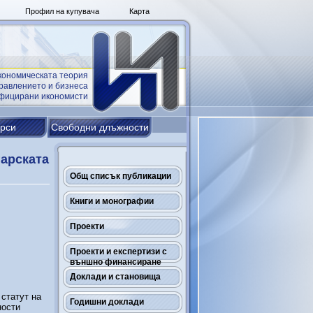
Профил на купувача
Карта
кономическата теория
равлението и бизнеса
ифицирани икономисти
урси
Свободни длъжности
гарската
Общ списък публикации
Книги и монографии
Проекти
Проекти и експертизи с
външно финансиране
Доклади и становища
статут на
Годишни доклади
ности