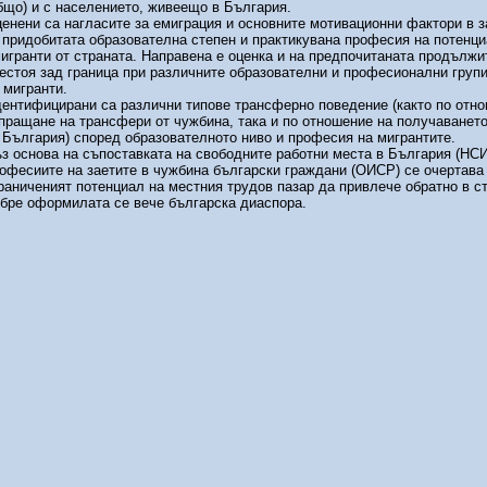
бщо) и с населението, живеещо в България.
енени са нагласите за емиграция и основните мотивационни фактори в 
 придобитата образователна степен и практикувана професия на потенц
игранти от страната. Направена е оценка и на предпочитаната продължи
естоя зад граница при различните образователни и професионални груп
 мигранти.
ентифицирани са различни типове трансферно поведение (както по отн
пращане на трансфери от чужбина, така и по отношение на получаването
 България) според образователното ниво и професия на мигрантите.
з основа на съпоставката на свободните работни места в България (НСИ
офесиите на заетите в чужбина български граждани (ОИСР) се очертава
раниченият потенциал на местния трудов пазар да привлече обратно в с
бре оформилата се вече българска диаспора.