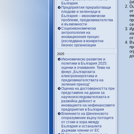
(о
България
Оц
Предприятия преработващи
от
плодове и зеленчуци в
ем
България – икономически
пр
проблеми, предизвикателства
и възможности
се
Социоикономическа
Ид
антропология на
из
иновационния процес
от
(изследване в конкретни
Въ
бизнес организации
пр
ог
2025
до
Икономическо развитие и
политики в България 2025:
оценки и очаквания. Тема на
фокус „Българската
електроенергетика и
предизвикателствата на
зеления преход“
Оценка на достоверността при
представяне на данни за
научноизследователската и
развойна дейност и
иновациите на нефинансовите
предприятия в България
Влиянието на Шенгенското
споразумение върху потоците
от стоки и хора между
България и останалите
държави членки от ЕС