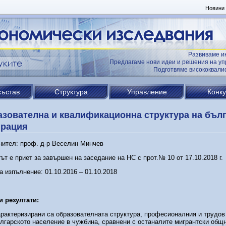
Новини
Развиваме и
Предлагаме нови идеи и решения на уп
Подготвяме висококвал
състав
Структура
Управление
Конк
зователна и квалификационна структура на бъл
грация
ител: проф. д-р Веселин Минчев
ът е приет за завършен на заседание на НС с прот.№ 10 от 17.10.2018 г.
а изпълнение: 01.10.2016 – 01.10.2018
и резултати:
рактеризирани са образователната структура, професионалния и трудов 
лгарското население в чужбина, сравнени с останалите мигрантски общ