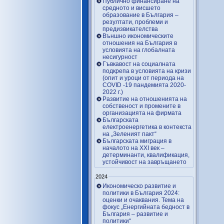
Публично финансиране на
средното и висшето
образование в България –
резултати, проблеми и
предизвикателства
Външно икономическите
отношения на България в
условията на глобалната
несигурност
Гъвкавост на социалната
подкрепа в условията на кризи
(опит и уроци от периода на
COVID -19 пандемията 2020-
2022 г.)
Развитие на отношенията на
собственост и промените в
организацията на фирмата
Българската
електроенергетика в контекста
на „Зеленият пакт“
Българската миграция в
началото на ХХІ век –
детерминанти, квалификация,
устойчивост на завръщането
2024
Икономическо развитие и
политики в България 2024:
оценки и очаквания. Тема на
фокус „Енергийната бедност в
България – развитие и
политики“