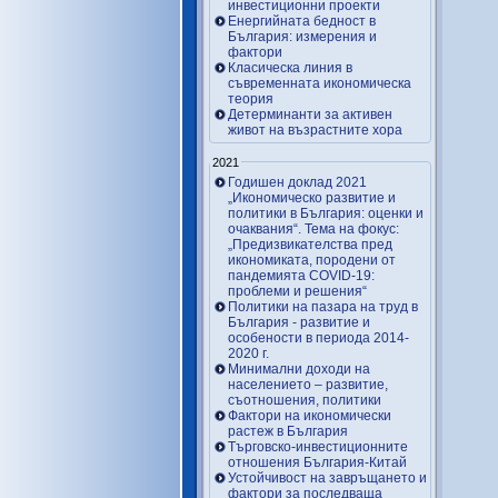
инвестиционни проекти
Енергийната бедност в
България: измерения и
фактори
Класическа линия в
съвременната икономическа
теория
Детерминанти за активен
живот на възрастните хора
2021
Годишен доклад 2021
„Икономическо развитие и
политики в България: оценки и
очаквания“. Тема на фокус:
„Предизвикателства пред
икономиката, породени от
пандемията COVID-19:
проблеми и решения“
Политики на пазара на труд в
България - развитие и
особености в периода 2014-
2020 г.
Минимални доходи на
населението – развитие,
съотношения, политики
Фактори на икономически
растеж в България
Търговско-инвестиционните
отношения България-Китай
Устойчивост на завръщането и
фактори за последваща