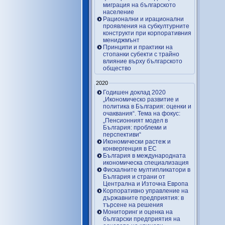
миграция на българското
население
Рационални и ирационални
проявления на субкултурните
конструкти при корпоративния
мениджмънт
Принципи и практики на
стопанки субекти с трайно
влияние върху българското
общество
2020
Годишен доклад 2020
„Икономическо развитие и
политика в България: оценки и
очаквания“. Тема на фокус:
„Пенсионният модел в
България: проблеми и
перспективи“
Икономически растеж и
конвергенция в ЕС
България в международната
икономическа специализация
Фискалните мултипликатори в
България и страни от
Централна и Източна Европа
Корпоративно управление на
държавните предприятия: в
търсене на решения
Мониторинг и оценка на
български предприятия на