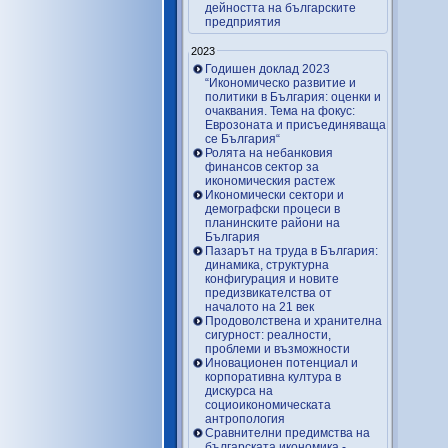
дейността на българските
предприятия
2023
Годишен доклад 2023
“Икономическо развитие и
политики в България: оценки и
очаквания. Тема на фокус:
Еврозоната и присъединяваща
се България“
Ролята на небанковия
финансов сектор за
икономическия растеж
Икономически сектори и
демографски процеси в
планинските райони на
България
Пазарът на труда в България:
динамика, структурна
конфигурация и новите
предизвикателства от
началото на 21 век
Продоволствена и хранителна
сигурност: реалности,
проблеми и възможности
Иновационен потенциал и
корпоративна култура в
дискурса на
социоикономическата
антропология
Сравнителни предимства на
българската икономика -