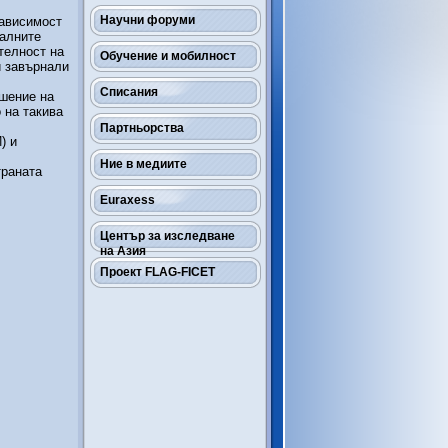
Научни форуми
зависимост
иалните
телност на
Обучение и мобилност
и завърнали
Списания
ошение на
 на такива
Партньорства
) и
Ние в медиите
траната
Euraxess
Център за изследване
на Азия
Проект FLAG-FICET