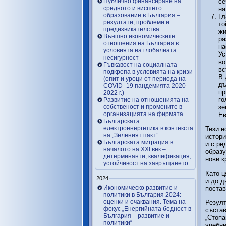
Публично финансиране на
се
средното и висшето
на
образование в България –
Гл
резултати, проблеми и
то
предизвикателства
жи
Външно икономическите
ра
отношения на България в
на
условията на глобалната
Ус
несигурност
во
Гъвкавост на социалната
вс
подкрепа в условията на кризи
В 
(опит и уроци от периода на
дъ
COVID -19 пандемията 2020-
пр
2022 г.)
го
Развитие на отношенията на
собственост и промените в
зе
организацията на фирмата
Ев
Българската
електроенергетика в контекста
Тези н
на „Зеленият пакт“
истори
Българската миграция в
и с ре
началото на ХХІ век –
образу
детерминанти, квалификация,
нови к
устойчивост на завръщането
Като ц
2024
и до д
Икономическо развитие и
постав
политики в България 2024:
оценки и очаквания. Тема на
Резулт
фокус „Енергийната бедност в
състав
България – развитие и
„Стопа
политики“
учебни