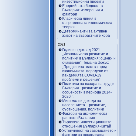
инвестиционни проекти
Енергийната бедност в
България: измерения и
фактори
Класическа линия в
съвременната икономическа
теория
Детерминанти за активен
живот на възрастните хора
2021
Годишен доклад 2021
„Икономическо развитие и
политики в България: оценки и
очаквания“. Тема на фокус:
„Предизвикателства пред
икономиката, породени от
пандемията COVID-19:
проблеми и решения“
Политики на пазара на труд в
България - развитие и
особености в периода 2014-
2020 г.
Минимални доходи на
населението – развитие,
съотношения, политики
Фактори на икономически
растеж в България
Търговско-инвестиционните
отношения България-Китай
Устойчивост на завръщането и
фактори за последваща