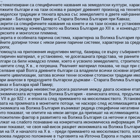
.;
стематизирани са специфичните названия на земеделски култури, харак
лжките българи и на тази основа е разкрит древният произход на технит
меделски традиции и тяхната връзка със земеделието в двете най-ранни
ржави - Балхара при Памир и Старата Велика България при Кавказ;
зкрити са специфичните названия на конете и на тази основа е установе
зликата между коневъдството на Волжка България до ХІІ в. и коневъдст
ркските и монголски племена;
зкрита е особената парична система, характерна за Волжка България пре
йните допирни точки с някои ранни парични системи, характерни за сре
ропа;
помощта на приложения индуктивен метод, базиращ се върху събиранет
пиричен материал, е установено, че досегашната представа, че ранните
лгари са били номадско племе, което е усвоило земеделието, строителс
наятите след Х в., е погрешна. Реалният материал показва, че още при 
селване край Волга древните българи са владеели всички основни атриб
нните цивилизации, затова всички техни основни стопански традиции има
ари аналози в предходните български държави - Старата Велика Българ
вказ и Балхара край Памир;
зкрити са редица неизвестни досега различия между двата основни етап
ономическата история на Волжка България - езическата епоха, продължи
 VІІ в до 922 г. и епохата след приемането на мюсюлманството. Установе
зата на промяната в монетните потоци, че наскоро след ислямизацията 
ономиката на Волжка България възникват редица специфични негативни
ито показват, че опитите на някои автори да припишат на ислямизацията
ложителен фактор в развитието на Волжка България са неточни и преси
лжат на слабото познаване на конкретната икономическа информация. 
нни показват, че своя най-висок разцвет икономиката на Волжка Българ
ая на ІХ и началото на Х в. - преди приемането на мюсюлманството, кога
воюва лидерско положение в търговията на Източна Европа и първа зап