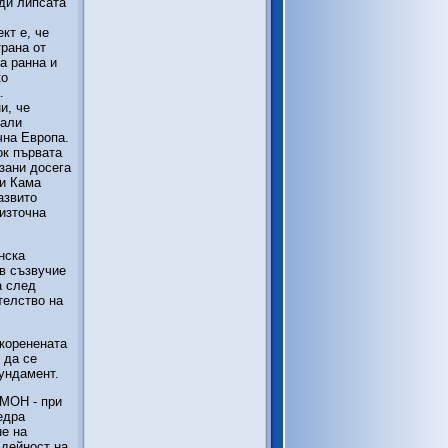
ади липсата
кт е, че
трана от
а ранна и
ко
.
и, че
рали
чна Европа.
ок първата
зани досега
 и Кама
азвито
оизточна
нска
 в съзвучие
а след
телство на
вкоренената
 да се
ундамент.
 МОН - при
едра
не на
 дейност на