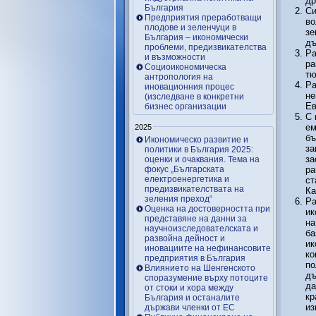
др
България
Си
Предприятия преработващи
во
плодове и зеленчуци в
зе
България – икономически
дъ
проблеми, предизвикателства
Ра
и възможности
ра
Социоикономическа
тю
антропология на
Ра
иновационния процес
не
(изследване в конкретни
Ев
бизнес организации
С 
ем
2025
бъ
Икономическо развитие и
за
политики в България 2025:
за
оценки и очаквания. Тема на
фокус „Българската
ра
електроенергетика и
ст
предизвикателствата на
Ка
зеления преход“
Ра
Оценка на достоверността при
ик
представяне на данни за
на
научноизследователската и
ба
развойна дейност и
ик
иновациите на нефинансовите
ко
предприятия в България
по
Влиянието на Шенгенското
дъ
споразумение върху потоците
да
от стоки и хора между
кр
България и останалите
из
държави членки от ЕС