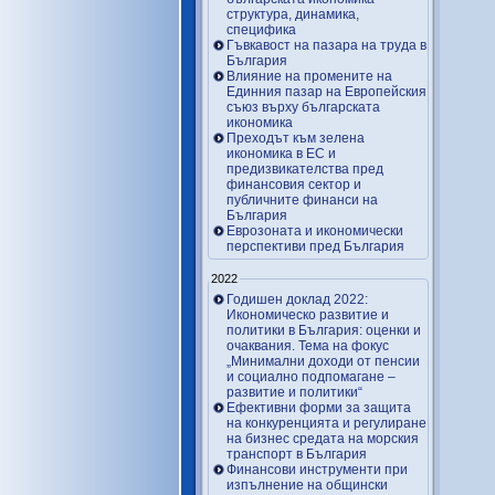
структура, динамика,
специфика
Гъвкавост на пазара на труда в
България
Влияние на промените на
Единния пазар на Европейския
съюз върху българската
икономика
Преходът към зелена
икономика в ЕС и
предизвикателства пред
финансовия сектор и
публичните финанси на
България
Еврозоната и икономически
перспективи пред България
2022
Годишен доклад 2022:
Икономическо развитие и
политики в България: оценки и
очаквания. Тема на фокус
„Минимални доходи от пенсии
и социално подпомагане –
развитие и политики“
Ефективни форми за защита
на конкуренцията и регулиране
на бизнес средата на морския
транспорт в България
Финансови инструменти при
изпълнение на общински