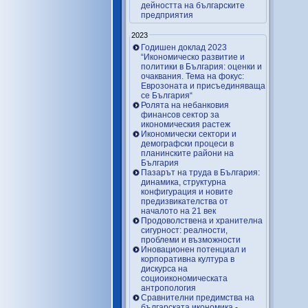
дейността на българските
предприятия
2023
Годишен доклад 2023
“Икономическо развитие и
политики в България: оценки и
очаквания. Тема на фокус:
Еврозоната и присъединяваща
се България“
Ролята на небанковия
финансов сектор за
икономическия растеж
Икономически сектори и
демографски процеси в
планинските райони на
България
Пазарът на труда в България:
динамика, структурна
конфигурация и новите
предизвикателства от
началото на 21 век
Продоволствена и хранителна
сигурност: реалности,
проблеми и възможности
Иновационен потенциал и
корпоративна култура в
дискурса на
социоикономическата
антропология
Сравнителни предимства на
българската икономика -