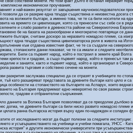
че свои собствени монети. Но този факт дълго е останал неразкрит пор
 комплексни икономически проучвания;
авният и най-важен резултат от завършения научноизследователски прое
й позволи да се разкрие една твърде съществена и неизвестна досега с
вота на волжките българи, а именно това, че те са били носители на едн
звита на времето си цивилизация, която са пренесели със себе си в ряд
селените и слабо развити в древността райони на Североизточна Европа
тановено бе на базата на разнообразни и многократно повтарящи се данн
лжките българи, считани доскоро за неразвито номадско племе, са изиг
ъщност една твърде съществена цивилизаторска роля в живота на Изто
допълнение към отдавна известния факт, че те са създали на североизт
ржава, стопанските данни показват, че те са имали и следните неотбеля
иоритети. Били са първият народ, който е построил в земите край Волга
леми крепости и градове, а също първият народ, който е пренесъл там р
меделие и занаяти, както и първият народ, който е организирал в Север
ропа развита търговия и собствено сечене на монети.
ови разкрития заслужава специално да се отразят в учебниците по стопа
я, тъй като разширяват представата за древните българи като цяло и са
дица особености на стопанството на българите на Аспарух, които веднаг
ването на България предприемат едно невероятно по своя размах строи
репости, градове и отбранителни съоръжения.
яло данните за Волжка България позволяват да се преодолее дълбоко 
нес догма, че древните българи са били ниско развито номадско племе и
и цялата ранна българска история върху един по-надежден и солиден ф
атите от изследването могат да бъдат полезни за следните институции:
янето и усъвършенстването на учебници и учебни помагала, УНСС - Кат
нска история" и другите икономически университети при усъвършенства
те програми и съдържанието на обучение, а също така и в издателската