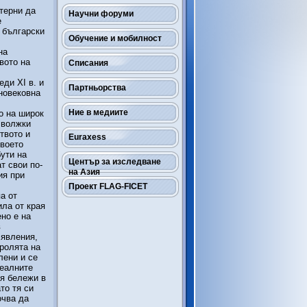
терни да
Научни форуми
е
 български
Обучение и мобилност
на
вото на
Списания
ди ХІ в. и
Партньорства
дновековна
Ние в медиите
о на широк
 волжки
твото и
Euraxess
своето
ути на
Център за изследване
т свои по-
на Азия
ия при
Проект FLAG-FICET
а от
ла от края
но е на
в
 явления,
 ролята на
лени и се
Реалните
ия бележи в
то тя си
очва да