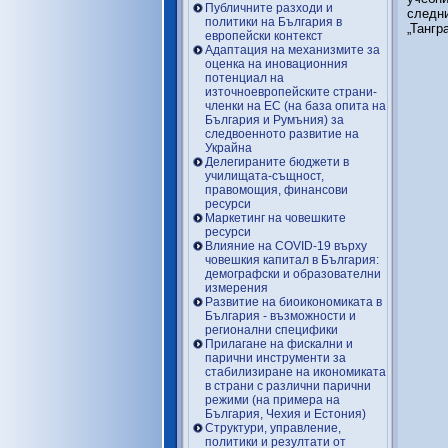
Публичните разходи и
следни
политики на България в
„Тангр
европейски контекст
Адаптация на механизмите за
оценка на иновационния
потенциал на
източноевропейските страни-
членки на ЕС (на база опита на
България и Румъния) за
следвоенното развитие на
Украйна
Делегираните бюджети в
училищата-същност,
правомощия, финансови
ресурси
Маркетинг на човешките
ресурси
Влияние на COVID-19 върху
човешкия капитал в България:
демографски и образователни
измерения
Развитие на биоикономиката в
България - възможности и
регионални специфики
Прилагане на фискални и
парични инструменти за
стабилизиране на икономиката
в страни с различни парични
режими (на примера на
България, Чехия и Естония)
Структури, управление,
политики и резултати от