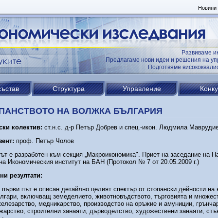
Новини
Развиваме и
Предлагаме нови идеи и решения на уп
Подготвяме висококвал
състав
Структура
Управление
Конк
ПАНСТВОТО НА ВОЛЖКА БЪЛГАРИЯ
ски колектив:
ст.н.с. д-р Петър Добрев и спец.-икон. Людмила Мавруди
зент:
проф. Петър Чолов
ът е разработен към секция „Макроикономика". Приет на заседание на Н
на Икономическия институт на БАН (Протокол № 7 от 20.05.2009 г.)
ни резултати:
 първи път е описан детайлно целият спектър от стопански дейности на
лгари, включващ земеделието, животновъдството, търговията и множес
железарство, медникарство, производство на оръжие и амуниции, грънча
жарство, строителни занаяти, дърводелство, художествени занаяти, стъ