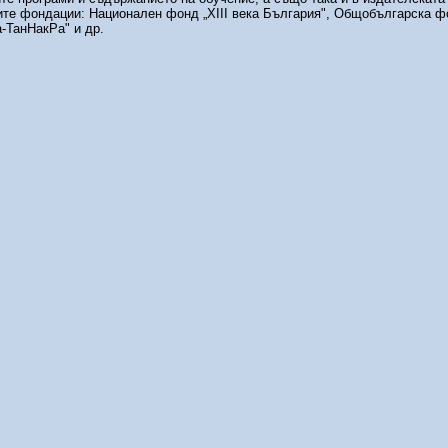
те фондации: Национален фонд „ХІІІ века България", Общобългарска 
а-ТанНакРа" и др.