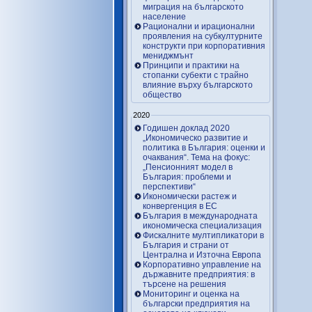
миграция на българското
население
Рационални и ирационални
проявления на субкултурните
конструкти при корпоративния
мениджмънт
Принципи и практики на
стопанки субекти с трайно
влияние върху българското
общество
2020
Годишен доклад 2020
„Икономическо развитие и
политика в България: оценки и
очаквания“. Тема на фокус:
„Пенсионният модел в
България: проблеми и
перспективи“
Икономически растеж и
конвергенция в ЕС
България в международната
икономическа специализация
Фискалните мултипликатори в
България и страни от
Централна и Източна Европа
Корпоративно управление на
държавните предприятия: в
търсене на решения
Мониторинг и оценка на
български предприятия на