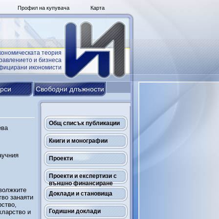
Профил на купувача
Карта
кономическата теория
равлението и бизнеса
ифицирани икономисти
урси
Свободни длъжности
Общ списък публикации
ева
Книги и монографии
аучния
Проекти
Проекти и експертизи с
външно финансиране
 волжките
Доклади и становища
тво занаяти
рство,
Годишни доклади
кларство и