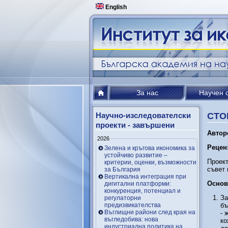
English
За нас
Научен 
Научно-изследователски
СТО
проекти - завършени
Автор
2026
Рецен
Зелена и кръгова икономика за
устойчиво развитие –
Проект
критерии, оценки, възможности
съвет 
за България
Вертикална интеграция при
Основ
дигитални платформи:
конкуренция, потенциал и
За
регулаторни
предизвикателства
бъ
Въглищни райони след края на
- 
въгледобива: нова
ко
индустриална политика на