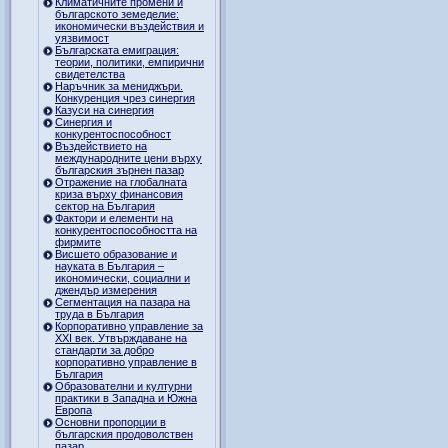
Климатичните промени и
българското земеделие:
икономически въздействия и
уязвимост
Българската емиграция:
теории, политики, емпирични
свидетелства
Наръчник за мениджъри.
Конкуренция чрез синергия
Казуси на синергия
Синергия и
конкурентоспособност
Въздействието на
международните цени върху
българския зърнен пазар
Отражение на глобалната
криза върху финансовия
сектор на България
Фактори и елементи на
конкурентоспособността на
фирмите
Висшето образование и
науката в България –
икономически, социални и
джендър измерения
Сегментация на пазара на
труда в България
Корпоративно управление за
XXI век. Утвърждаване на
стандарти за добро
корпоративно управление в
България
Образователни и културни
практики в Западна и Южна
Европа
Основни пропорции в
българския продоволствен
пазар