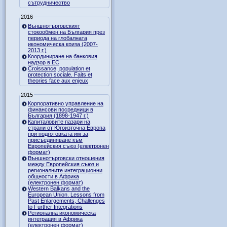
сътрудничество
2016
Външнотърговският
стокообмен на България през
периода на глобалната
икономическа криза (2007-
2013 г.)
Координиране на банковия
надзор в ЕС
Croissance, population et
protection sociale. Faits et
theories face aux enjeux
2015
Корпоративно управление на
финансови посредници в
България (1898-1947 г.)
Капиталовите пазари на
страни от Югоизточна Европа
при подготовката им за
присъединяване към
Европейския съюз (електронен
формат)
Външнотърговски отношения
между Европейския съюз и
регионалните интеграционни
общности в Африка
(електронен формат)
Western Balkans and the
European Union. Lessons from
Past Enlargements, Challenges
to Further Integrations
Регионална икономическа
интеграция в Африка
(електронен формат)