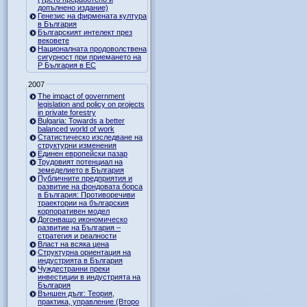
допълнено издание)
Генезис на фирмената култура
в България
Българският интелект през
вековете
Националната продоволствена
сигурност при приемането на
Р България в ЕС
2007
The impact of government
legislation and policy on projects
in private forestry
Bulgaria: Towards a better
balanced world of work
Статистическо изследване на
структурни изменения
Единен европейски пазар
Трудовият потенциал на
земеделието в България
Публичните предприятия и
развитие на фондовата борса
в България: Противоречиви
траектории на българския
корпоративен модел
Догонващо икономическо
развитие на България –
стратегия и реалности
Власт на всяка цена
Структурна ориентация на
индустрията в България
Чуждестранни преки
инвестиции в индустрията на
България
Външен дълг: Теория,
практика, управление (Второ