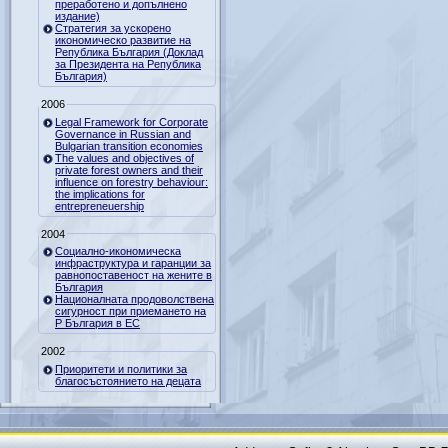
преработено и допълнено
издание)
Стратегия за ускорено
икономическо развитие на
Република България (Доклад
за Президента на Република
България)
2006
Legal Framework for Corporate
Governance in Russian and
Bulgarian transition economies
The values and objectives of
private forest owners and their
influence on forestry behaviour:
the implications for
entrepreneuership
2004
Социално-икономическа
инфраструктура и гаранции за
равнопоставеност на жените в
България
Националната продоволствена
сигурност при приемането на
Р България в ЕС
2002
Приоритети и политики за
благосъстоянието на децата