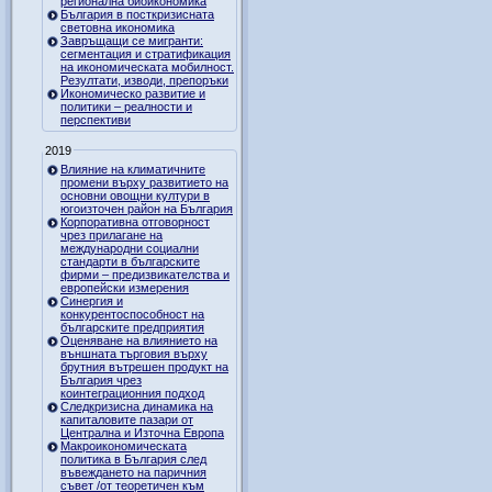
регионална биоикономика
България в посткризисната
световна икономика
Завръщащи се мигранти:
сегментация и стратификация
на икономическата мобилност.
Резултати, изводи, препоръки
Икономическо развитие и
политики – реалности и
перспективи
2019
Влияние на климатичните
промени върху развитието на
основни овощни култури в
югоизточен район на България
Корпоративна отговорност
чрез прилагане на
международни социални
стандарти в българските
фирми – предизвикателства и
европейски измерения
Синергия и
конкурентоспособност на
българските предприятия
Оценяване на влиянието на
външната търговия върху
брутния вътрешен продукт на
България чрез
коинтеграционния подход
Следкризисна динамика на
капиталовите пазари от
Централна и Източна Европа
Макроикономическата
политика в България след
въвеждането на паричния
съвет /от теоретичен към