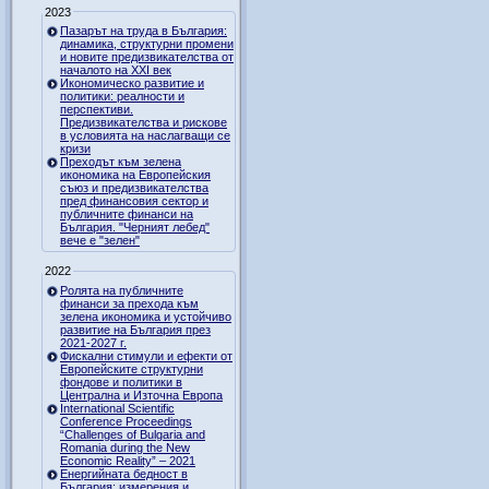
2023
Пазарът на труда в България:
динамика, структурни промени
и новите предизвикателства от
началото на XXI век
Икономическо развитие и
политики: реалности и
перспективи.
Предизвикателства и рискове
в условията на наслагващи се
кризи
Преходът към зелена
икономика на Европейския
съюз и предизвикателства
пред финансовия сектор и
публичните финанси на
България. "Черният лебед"
вече е "зелен"
2022
Ролята на публичните
финанси за прехода към
зелена икономика и устойчиво
развитие на България през
2021-2027 г.
Фискални стимули и ефекти от
Европейските структурни
фондове и политики в
Централна и Източна Европа
International Scientific
Conference Proceedings
“Challenges of Bulgaria and
Romania during the New
Economic Reality” – 2021
Енергийната бедност в
България: измерения и