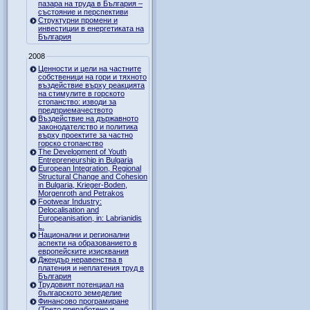
пазара на труда в България –
състояние и перспективи
Структурни промени и
инвестиции в енергетиката на
България
2008
Ценности и цели на частните
собственици на гори и тяхното
въздействие върху реакцията
на стимулите в горското
стопанство: изводи за
предприемачеството
Въздействие на държавното
законодателство и политика
върху проектите за частно
горско стопанство
The Development of Youth
Entrepreneurship in Bulgaria
European Integration, Regional
Structural Change and Cohesion
in Bulgaria, Krieger-Boden,
Morgenroth and Petrakos
Footwear Industry:
Delocalisation and
Europeanisation, in: Labrianidis
L.
Национални и регионални
аспекти на образованието в
европейските изисквания
Джендър неравенства в
платения и неплатения труд в
България
Трудовият потенциал на
българското земеделие
Финансово програмиране
(Трето преработено и