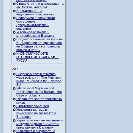
Стопанството и цивилизацията
на Волжка България
Иновативност на
националната икономика
Реформите в социалното
осигуряване
(предизвикателства и
решения)
Устойчиво развитие и
многообразие в България
Продоволствените ресурси на
България при осъществяване
на Общата селскостопанска
политика на ЕС
ИКОНОМИЧЕСКИТЕ
ОТНОШЕНИЯ БЪЛГАРИЯ –
РУСИЯ
2009
Bulgaria: A shift in minimum
wage policy. - In: The Minimum
Wage Revisited in the Enlarged
EU
International Migration and
Remittances in the Balkans: the
Case of Bulgaria
Глобалната капиталистическа
криза
Стратегически съюзи
Условията на труд и
качеството на заетостта в
България
Характеристики на местните и
международните съвместни
предприятия в България
Гъвкавост и сигурност на