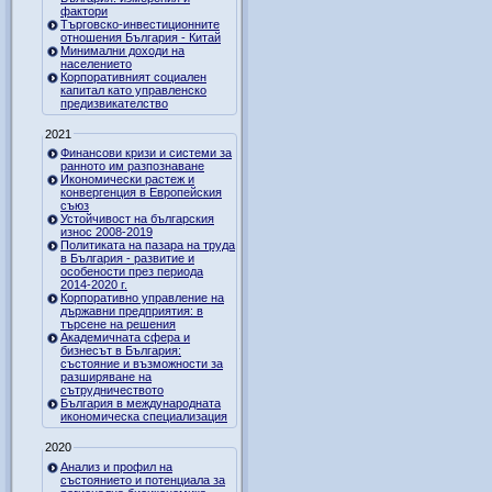
фактори
Търговско-инвестиционните
отношения България - Китай
Минимални доходи на
населението
Корпоративният социален
капитал като управленско
предизвикателство
2021
Финансови кризи и системи за
ранното им разпознаване
Икономически растеж и
конвергенция в Европейския
съюз
Устойчивост на българския
износ 2008-2019
Политиката на пазара на труда
в България - развитие и
особености през периода
2014-2020 г.
Корпоративно управление на
държавни предприятия: в
търсене на решения
Академичната сфера и
бизнесът в България:
състояние и възможности за
разширяване на
сътрудничеството
България в международната
икономическа специализация
2020
Анализ и профил на
състоянието и потенциала за