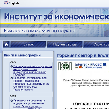
English
За нас
Научен състав
Структур
Книги и монографии
Горският сектор в Бъл
2026
Въглищни райони след края на
въгледобива: Нова
индустриална политика на
България
Economic Development and
Policies: Realities and
Prospects. Sustainability in the
Conditions of Global
Transformations
2025
Гъвкавост на социалната
подкрепа в условията на
кризи. Опит и уроци от