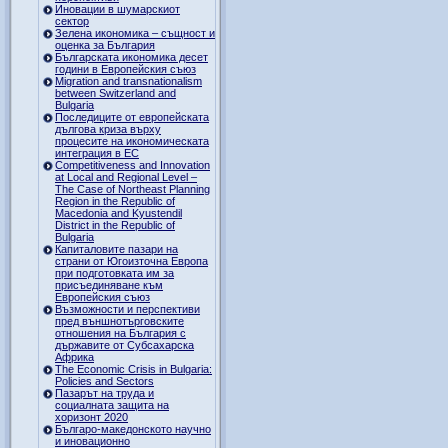
Иновации в шумарскиот
сектор
Зелена икономика – същност и
оценка за България
Българската икономика десет
години в Европейския съюз
Migration and transnationalism
between Switzerland and
Bulgaria
Последиците от европейската
дългова криза върху
процесите на икономическата
интеграция в ЕС
Competitiveness and Innovation
at Local and Regional Level –
The Case of Northeast Planning
Region in the Republic of
Macedonia and Kyustendil
District in the Republic of
Bulgaria
Капиталовите пазари на
страни от Югоизточна Европа
при подготовката им за
присъединяване към
Европейския съюз
Възможности и перспективи
пред външнотърговските
отношения на България с
държавите от Субсахарска
Африка
The Economic Crisis in Bulgaria:
Policies and Sectors
Пазарът на труда и
социалната защита на
хоризонт 2020
Българо-македонското научно
и иновационно