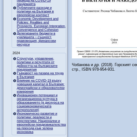
периода на COVID-19
пандемията
Публичните разходи и
политики на България в
европейски контекст
Economic Development and
Policies: Realities and
Prospects. European Integration,
Convergence and Cohesion
Делегираните бюджети в
училищата – същност,
правомощия, финансови
ресурси
2024
Структури, управление,
политики и резултати от
Чобанова и др. (2018). Горският 
дейността на българските
стр., ISBN 978-954-931.
предприятия
Гъвкавост на пазара на труда
в България
Влияние на COVID-19 върху
човешкия капитал в България:
демографски и образователни
измерения
Иновационен потенциал и
организационна култура в
образованието (в дискурса на
социоикономическата
антропология)
Икономическо развитие и
политики: реалности и
перспективи. Национални и
европейски предизвикателства
на прехода към зелена
икономика