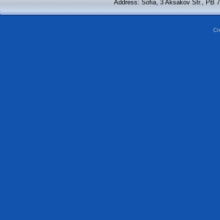
Address: Sofia, 3 Aksakov Str., PB 
Cr