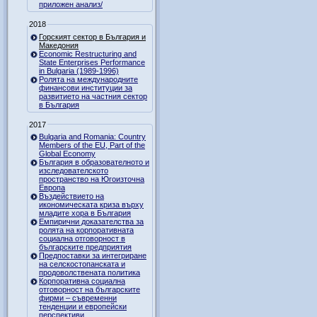
приложен анализ/
2018
Горският сектор в България и
Македония
Economic Restructuring and
State Enterprises Performance
in Bulgaria (1989-1996)
Ролята на международните
финансови институции за
развитието на частния сектор
в България
2017
Bulgaria and Romania: Country
Members of the EU, Part of the
Global Economy
България в образователното и
изследователското
пространство на Югоизточна
Европа
Въздействието на
икономическата криза върху
младите хора в България
Емпирични доказателства за
ролята на корпоративната
социална отговорност в
българските предприятия
Предпоставки за интегриране
на селскостопанската и
продоволствената политика
Корпоративна социална
отговорност на българските
фирми – съвременни
тенденции и европейски
перспективи