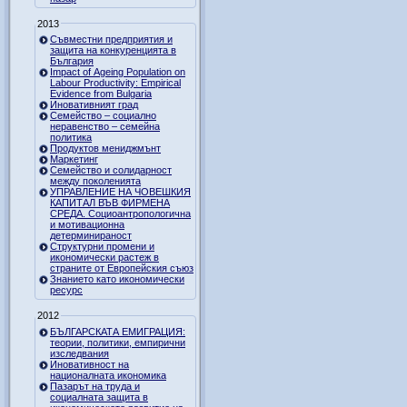
2013
Съвместни предприятия и
защита на конкуренцията в
България
Impact of Ageing Population on
Labour Productivity: Empirical
Evidence from Bulgaria
Иновативният град
Семейство – социално
неравенство – семейна
политика
Продуктов мениджмънт
Маркетинг
Семейство и солидарност
между поколенията
УПРАВЛЕНИЕ НА ЧОВЕШКИЯ
КАПИТАЛ ВЪВ ФИРМЕНА
СРЕДА. Социоантропологична
и мотивационна
детерминираност
Структурни промени и
икономически растеж в
страните от Европейския съюз
Знанието като икономически
ресурс
2012
БЪЛГАРСКАТА ЕМИГРАЦИЯ:
теории, политики, емпирични
изследвания
Иновативност на
националната икономика
Пазарът на труда и
социалната защита в