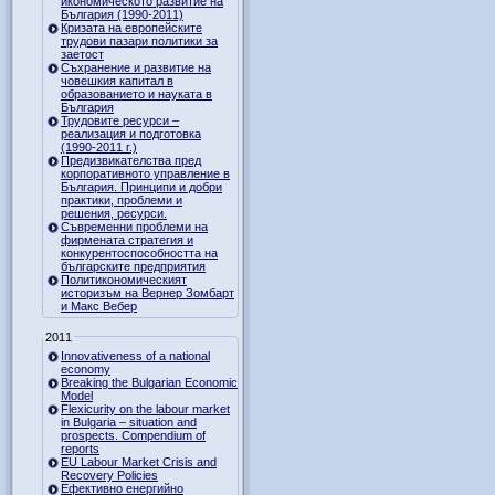
икономическото развитие на
България (1990-2011)
Кризата на европейските
трудови пазари политики за
заетост
Съхранение и развитие на
човешкия капитал в
образованието и науката в
България
Трудовите ресурси –
реализация и подготовка
(1990-2011 г.)
Предизвикателства пред
корпоративното управление в
България. Принципи и добри
практики, проблеми и
решения, ресурси.
Съвременни проблеми на
фирмената стратегия и
конкурентоспособността на
българските предприятия
Политикономическият
историзъм на Вернер Зомбарт
и Макс Вебер
2011
Innovativeness of a national
economy
Breaking the Bulgarian Economic
Model
Flexicurity on the labour market
in Bulgaria – situation and
prospects. Compendium of
reports
EU Labour Market Crisis and
Recovery Policies
Ефективно енергийно