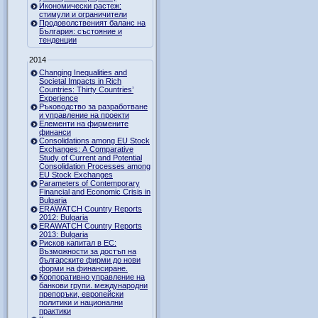
Икономически растеж:
стимули и ограничители
Продоволственият баланс на
България: състояние и
тенденции
2014
Changing Inequalities and
Societal Impacts in Rich
Countries: Thirty Countries’
Experience
Ръководство за разработване
и управление на проекти
Елементи на фирмените
финанси
Consolidations among EU Stock
Exchanges: A Comparative
Study of Current and Potential
Consolidation Processes among
EU Stock Exchanges
Parameters of Contemporary
Financial and Economic Crisis in
Bulgaria
ERAWATCH Country Reports
2012: Bulgaria
ERAWATCH Country Reports
2013: Bulgaria
Рисков капитал в ЕС:
Възможности за достъп на
българските фирми до нови
форми на финансиране.
Корпоративно управление на
банкови групи. международни
препоръки, европейски
политики и национални
практики