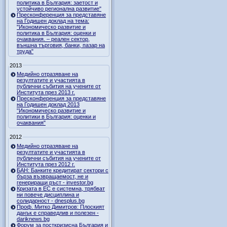
политика в България: заетост и
устойчиво регионална развитие"
Пресконференция за представяне
на Годишен доклад на тема:
"Икономическо развитие и
политика в България: оценки и
очаквания. – реален сектор,
външна търговия, банки, пазар на
труда"
2013
Медийно отразяване на
резултатите и участията в
публични събития на учените от
Института през 2013 г.
Пресконференция за представяне
на Годишен доклад 2013
"Икономическо развитие и
политики в България: оценки и
очаквания"
2012
Медийно отразяване на
резултатите и участията в
публични събития на учените от
Института през 2012 г.
БАН: Банките кредитират сектори с
бърза възвращаемост, не и
генериращи ръст - investor.bg
Кризата в ЕС е системна, трябват
ни повече дисциплина и
солидарност - dnesplus.bg
Проф. Митко Димитров: Плоският
данък е справедлив и полезен -
dariknews.bg
Форум за посткризисна България и