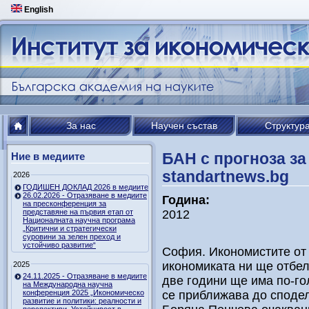
English
За нас
Научен състав
Структур
БАН с прогноза за 
Ние в медиите
standartnews.bg
2026
ГОДИШЕН ДОКЛАД 2026 в медиите
26.02.2026 - Отразяване в медиите
Година:
на пресконференция за
представяне на първия етап от
2012
Националната научна програма
„Критични и стратегически
суровини за зелен преход и
устойчиво развитие“
София. Икономистите от 
икономиката ни ще отбел
2025
24.11.2025 - Отразяване в медиите
две години ще има по-го
на Международна научна
конференция 2025 „Икономическо
се приближава до споде
развитие и политики: реалности и