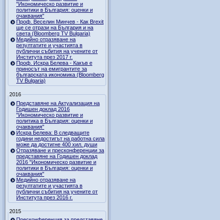
"Икономическо развитие и
политики в България: оценки и
очаквания"
Проф. Веселин Минчев - Как Brexit
ще се отрази на България и на
света (Bloomberg TV Bulgaria)
Медийно отразяване на
резултатите и участията в
публични събития на учените от
Института през 2017 г.
Проф. Искра Белева - Какъв е
приносът на емигрантите за
българската икономика (Bloomberg
TV Bulgaria)
2016
Представяне на Актуализация на
Годишен доклад 2016
"Икономическо развитие и
политика в България: оценки и
очаквания"
Искра Белева: В следващите
години недостигът на работна сила
може да достигне 400 хил. души
Отразяване и пресконференции за
представяне на Годишен доклад
2016 "Икономическо развитие и
политики в България: оценки и
очаквания"
Медийно отразяване на
резултатите и участията в
публични събития на учените от
Института през 2016 г.
2015
Пресконференция за представяне