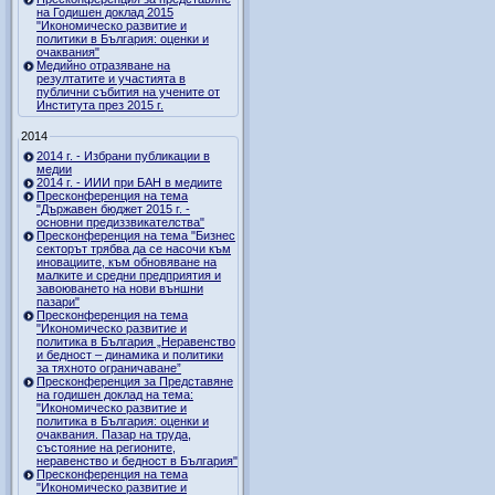
на Годишен доклад 2015
"Икономическо развитие и
политики в България: оценки и
очаквания"
Медийно отразяване на
резултатите и участията в
публични събития на учените от
Института през 2015 г.
2014
2014 г. - Избрани публикации в
медии
2014 г. - ИИИ при БАН в медиите
Пресконференция на тема
"Държавен бюджет 2015 г. -
основни предиззвикателства"
Пресконференция на тема "Бизнес
секторът трябва да се насочи към
иновациите, към обновяване на
малките и средни предприятия и
завоюването на нови външни
пазари"
Пресконференция на тема
"Икономическо развитие и
политика в България „Неравенство
и бедност – динамика и политики
за тяхното ограничаване”
Пресконференция за Представяне
на годишен доклад на тема:
"Икономическо развитие и
политика в България: оценки и
очаквания. Пазар на труда,
състояние на регионите,
неравенство и бедност в България"
Пресконференция на тема
"Икономическо развитие и