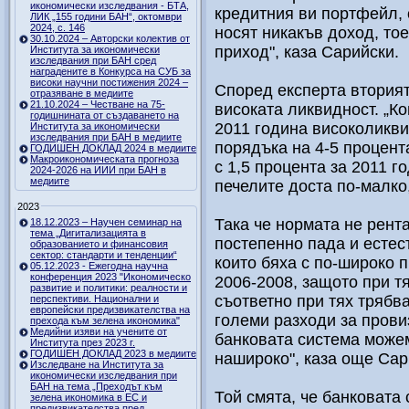
икономически изследвания - БТА,
кредитния ви портфейл, о
ЛИК „155 години БАН“, октомври
2024, с. 146
носят никакъв доход, тое
30.10.2024 – Авторски колектив от
приход", каза Сарийски.
Института за икономически
изследвания при БАН сред
наградените в Конкурса на СУБ за
високи научни постижения 2024 –
Според експерта вторият
отразяване в медиите
21.10.2024 – Честване на 75-
високата ликвидност. „Ко
годишнината от създаването на
2011 година високоликви
Института за икономически
изследвания при БАН в медиите
порядъка на 4-5 процента
ГОДИШЕН ДОКЛАД 2024 в медиите
Макроикономическата прогноза
с 1,5 процента за 2011 г
2024-2026 на ИИИ при БАН в
медиите
печелите доста по-малко,
2023
Така че нормата не рент
18.12.2023 – Научен семинар на
тема „Дигитализацията в
постепенно пада и естес
образованието и финансовия
сектор: стандарти и тенденции“
които бяха с по-широко 
05.12.2023 - Ежегодна научна
конференция 2023 "Икономическо
2006-2008, защото при т
развитие и политики: реалности и
съответно при тях трябв
перспективи. Национални и
европейски предизвикателства на
големи разходи за прови
прехода към зелена икономика"
Медийни изяви на учените от
банковата система може
Института през 2023 г.
ГОДИШЕН ДОКЛАД 2023 в медиите
нашироко", каза още Сар
Изследване на Института за
икономически изследвания при
БАН на тема „Преходът към
Той смята, че банковата 
зелена икономика в ЕС и
предизвикателства пред