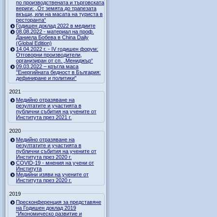
по производствената и търговската
вериги: „От земята до трапезата
вкъщи, или на масата на туриста в
ресторанта“
Годишен доклад 2022 в медиите
08.08.2022 - материал на проф.
Даниела Бобева в China Daily
(Global Edition)
14.04.2022 г. - IV годишен форум:
Отговорни производители,
организиран от сп. „Мениджър“
09.03.2022 – кръгла маса
"Енергийната бедност в България:
дефиниране и политики"
2021
Медийно отразяване на
резултатите и участията в
публични събития на учените от
Института през 2021 г.
2020
Медийно отразяване на
резултатите и участията в
публични събития на учените от
Института през 2020 г.
COVID-19 - мнения на учени от
Института
Медийни изяви на учените от
Института през 2020 г.
2019
Пресконференция за представяне
на Годишен доклад 2019
"Икономическо развитие и