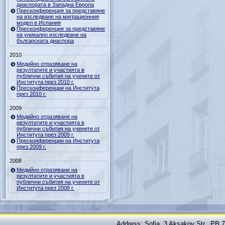
диаспората в Западна Европа
Пресконференция за представяне
на изследване на миграционния
модел в Испания
Пресконференция за представяне
на уникално изследване на
българската диаспора
2010
Медийно отразяване на
резултатите и участията в
публични събития на учените от
Института през 2010 г.
Пресконференции на Института
през 2010 г.
2009
Медийно отразяване на
резултатите и участията в
публични събития на учените от
Института през 2009 г.
Пресконференции на Института
през 2009 г.
2008
Медийно отразяване на
резултатите и участията в
публични събития на учените от
Института през 2008 г.
Address: Sofia, 3 Aksakov Str., PB 