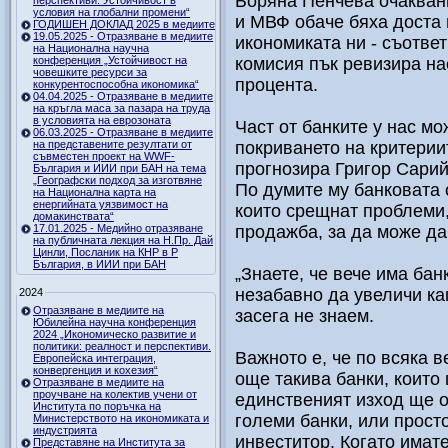
Боряна Пенчева очаквания
перспективи. Устойчивост в
условия на глобални промени“
и МВФ обаче бяха доста
ГОДИШЕН ДОКЛАД 2025 в медиите
19.05.2025 - Отразяване в медиите
икономиката ни - съответ
на Национална научна
конференция „Устойчивост на
комисия пък ревизира на
човешките ресурси за
процента.
конкурентоспособна икономика“
04.04.2025 - Отразяване в медиите
на кръгла маса за пазара на труда
в условията на еврозоната
Част от банките у нас мо
06.03.2025 - Отразяване в медиите
на представените резултати от
покриването на критерии
съвместен проект на WWF-
прогнозира Григор Сарий
България и ИИИ при БАН на тема
„Географски подход за изготвяне
По думите му банковата с
на Национална карта на
енергийната уязвимост на
които срещнат проблеми,
домакинствата“
17.01.2025 - Медийно отразяване
продажба, за да може да
на публичната лекция на Н.Пр. Дай
Цинли, Посланик на КНР в Р
България, в ИИИ при БАН
„Знаете, че вече има бан
незабавно да увеличи ка
2024
Отразяване в медиите на
засега не знаем.
Юбилейна научна конференция
2024 „Икономическо развитие и
политики: реалност и перспективи.
Важното е, че по всяка 
Европейска интеграция,
конвергенция и кохезия“
още такива банки, които 
Отразяване в медиите на
проучване на колектив учени от
единственият изход ще о
Института по поръчка на
големи банки, или прост
Министерството на икономиката и
индустрията
инвеститор. Когато имат
Представяне на Института за