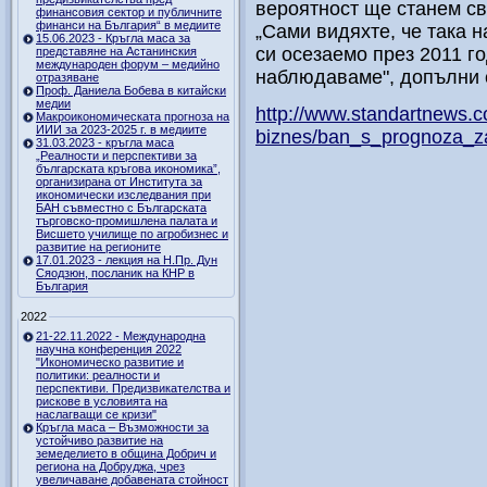
вероятност ще станем св
финансовия сектор и публичните
финанси на България“ в медиите
„Сами видяхте, че така 
15.06.2023 - Кръгла маса за
си осезаемо през 2011 го
представяне на Астанинския
международен форум – медийно
наблюдаваме", допълни 
отразяване
Проф. Даниела Бобева в китайски
медии
http://www.standartnews.c
Макроикономическата прогноза на
ИИИ за 2023-2025 г. в медиите
biznes/ban_s_prognoza_z
31.03.2023 - кръгла маса
„Реалности и перспективи за
българската кръгова икономика”,
организирана от Института за
икономически изследвания при
БАН съвместно с Българската
търговско-промишлена палата и
Висшето училище по агробизнес и
развитие на регионите
17.01.2023 - лекция на Н.Пр. Дун
Сяодзюн, посланик на КНР в
България
2022
21-22.11.2022 - Международна
научна конференция 2022
"Икономическо развитие и
политики: реалности и
перспективи. Предизвикателства и
рискове в условията на
наслагващи се кризи"
Кръгла маса – Възможности за
устойчиво развитие на
земеделието в община Добрич и
региона на Добруджа, чрез
увеличаване добавената стойност