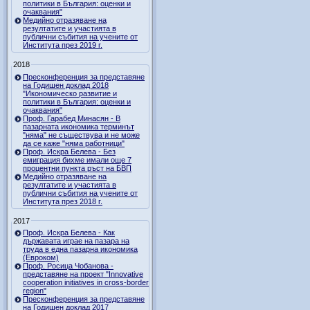
политики в България: оценки и
очаквания"
Медийно отразяване на
резултатите и участията в
публични събития на учените от
Института през 2019 г.
2018
Пресконференция за представяне
на Годишен доклад 2018
"Икономическо развитие и
политики в България: оценки и
очаквания"
Проф. Гарабед Минасян - В
пазарната икономика терминът
"няма" не съществува и не може
да се каже "няма работници"
Проф. Искра Белева - Без
емиграция бихме имали още 7
процентни пункта ръст на БВП
Медийно отразяване на
резултатите и участията в
публични събития на учените от
Института през 2018 г.
2017
Проф. Искра Белева - Как
държавата играе на пазара на
труда в една пазарна икономика
(Евроком)
Проф. Росица Чобанова -
представяне на проект "Innovative
cooperation initiatives in cross-border
region"
Пресконференция за представяне
на Годишен доклад 2017