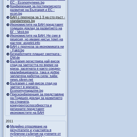
ЕС - Economynews.bg
Конференция за посткризисното
развитие на България и ЕС -
econ.bg
БАН с прогноза за 1,3 на сто ръст -
standartnews.bg
Икономистите на БАН представят
годишен доклад за развитието на
БГ - Vesti.bg
Икономистите на БАН: Не сме в
рецесия, но имаме нисък темп на
растеж- aspekti.info
БАН с прогноза за икономиката ни
- Fakti.bg
Безработните плащат сметката -
DW.de
България регистрира най-висок
спад на заетостта по време на
криза, засегната е както средно-
квалифицираната, така и добре
заплатена работна сила- tuida-
news.sliven.net
България с най-висок спад на
заетост в кризата -
Economymagazine.bg
Пресконференция за представяне
на Годишен доклад за развитието
на страната,
конкурентоспособността и
регионите представят
икономистите на БАН
2011
Медийно отразяване на
резултатите и участията в
публични събития на учените от