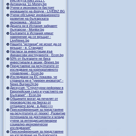
Института през 2011 г.
Антинаука ‘11-Money.bg
Учени и икономисти бистрят
иновациите на форум - LIVEBIZ.BG
Учени обсъждат иновационното
развитие на българската
икономика - Vesti.bg
Децата ни в Испания забравят
български - Monitor.bg
Българите в Испания нямат
намерение да се връщат -
LiveNews.bg
Нашите "испанци" не искат да се
връщат - в. Стандарт
Нагласи за инвестиции във
финансови инструменти - Econ.bg
50% от българите не биха
инвестирали в акции -Bnews.bg
Представяне на резултатите от
изследване на корпоративното
управление - Econ.bg
Изследване на ЕС показва, че
страната ни е "умерен иноватор" -
News.Burgas24.bg
Дискусия: "Структурни реформи в
Европейския съюз и участието на
България" - Econ.bg
Общините могат да печелят от
производство на биогаз от
отпадните води - в.Днес<+>
Пресконференция за предстаняне
на резултатите от проект „Развитие
потенциала на докторанти и млади
учени за интердисциплинарни
социално-икономически
изследвания"
Пресконференция за представяне
на изследване на българската