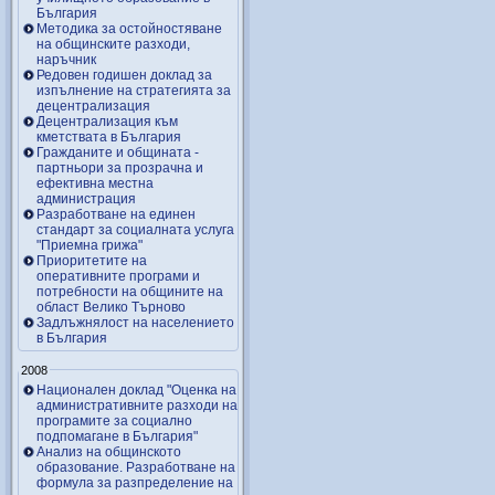
България
Методика за остойностяване
на общинските разходи,
наръчник
Редовен годишен доклад за
изпълнение на стратегията за
децентрализация
Децентрализация към
кметствата в България
Гражданите и общината -
партньори за прозрачна и
ефективна местна
администрация
Разработване на единен
стандарт за социалната услуга
"Приемна грижа"
Приоритетите на
оперативните програми и
потребности на общините на
област Велико Търново
Задлъжнялост на населението
в България
2008
Национален доклад "Оценка на
административните разходи на
програмите за социално
подпомагане в България"
Анализ на общинското
образование. Разработване на
формула за разпределение на