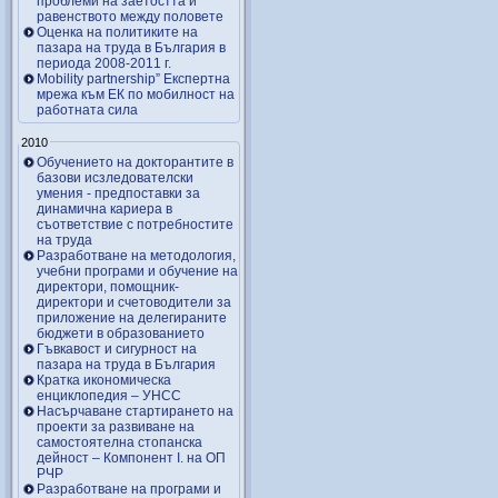
проблеми на заетостта и
равенството между половете
Оценка на политиките на
пазара на труда в България в
периода 2008-2011 г.
Mobility partnership” Експертна
мрежа към ЕК по мобилност на
работната сила
2010
Обучението на докторантите в
базови исзледователски
умения - предпоставки за
динамична кариера в
съответствие с потребностите
на труда
Разработване на методология,
учебни програми и обучение на
директори, помощник-
директори и счетоводители за
приложение на делегираните
бюджети в образованието
Гъвкавост и сигурност на
пазара на труда в България
Кратка икономическа
енциклопедия – УНСС
Насърчаване стартирането на
проекти за развиване на
самостоятелна стопанска
дейност – Компонент I. на ОП
РЧР
Разработване на програми и