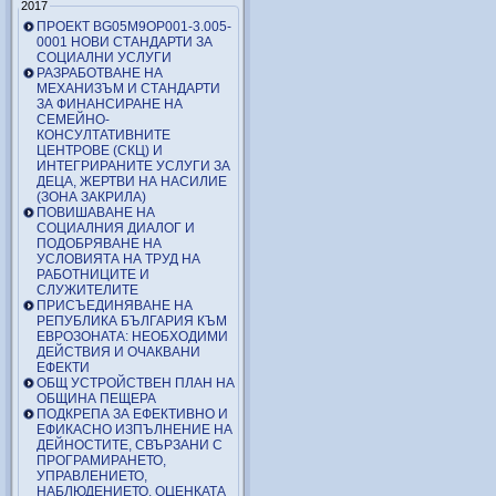
2017
ПРОЕКТ BG05M9OP001-3.005-
0001 НОВИ СТАНДАРТИ ЗА
СОЦИАЛНИ УСЛУГИ
РАЗРАБОТВАНЕ НА
МЕХАНИЗЪМ И СТАНДАРТИ
ЗА ФИНАНСИРАНЕ НА
СЕМЕЙНО-
КОНСУЛТАТИВНИТЕ
ЦЕНТРОВЕ (СКЦ) И
ИНТЕГРИРАНИТЕ УСЛУГИ ЗА
ДЕЦА, ЖЕРТВИ НА НАСИЛИЕ
(ЗОНА ЗАКРИЛА)
ПОВИШАВАНЕ НА
СОЦИАЛНИЯ ДИАЛОГ И
ПОДОБРЯВАНЕ НА
УСЛОВИЯТА НА ТРУД НА
РАБОТНИЦИТЕ И
СЛУЖИТЕЛИТЕ
ПРИСЪЕДИНЯВАНЕ НА
РЕПУБЛИКА БЪЛГАРИЯ КЪМ
ЕВРОЗОНАТА: НЕОБХОДИМИ
ДЕЙСТВИЯ И ОЧАКВАНИ
ЕФЕКТИ
ОБЩ УСТРОЙСТВЕН ПЛАН НА
ОБЩИНА ПЕЩЕРА
ПОДКРЕПА ЗА ЕФЕКТИВНО И
ЕФИКАСНО ИЗПЪЛНЕНИЕ НА
ДЕЙНОСТИТЕ, СВЪРЗАНИ С
ПРОГРАМИРАНЕТО,
УПРАВЛЕНИЕТО,
НАБЛЮДЕНИЕТО, ОЦЕНКАТА