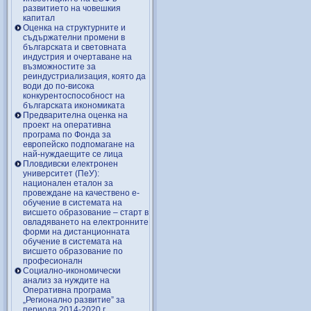
развитието на човешкия
капитал
Оценка на структурните и
съдържателни промени в
българската и световната
индустрия и очертаване на
възможностите за
реиндустриализация, която да
води до по-висока
конкурентоспособност на
българската икономиката
Предварителна оценка на
проект на оперативна
програма по Фонда за
европейско подпомагане на
най-нуждаещите се лица
Пловдивски електронен
университет (ПеУ):
национален еталон за
провеждане на качествено е-
обучение в системата на
висшето образование – старт в
овладяването на електронните
форми на дистанционната
обучение в системата на
висшето образование по
професионалн
Социално-икономически
анализ за нуждите на
Оперативна програма
„Регионално развитие” за
периода 2014-2020 г.