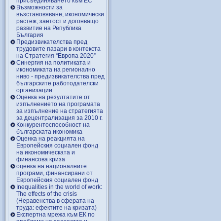
присъединяването към ЕС
Възможности за
възстановяване, икономически
растеж, заетост и догонващо
развитие на Република
България
Предизвикателства пред
трудовите пазари в контекста
на Стратегия “Европа 2020”
Синергия на политиката и
икономиката на регионално
ниво - предизвикателства пред
българските работодателски
организации
Оценка на резултатите от
изпълнението на програмата
за изпълнение на стратегията
за децентрализация за 2010 г.
Конкурентоспособност на
българската икономика
Оценка на реакцията на
Европейския социален фонд
на икономическата и
финансова криза
оценка на националните
програми, финансирани от
Европейския социален фонд
Inequalities in the world of work:
The effects of the crisis
(Неравенства в сферата на
труда: ефектите на кризата)
Експертна мрежа към ЕК по