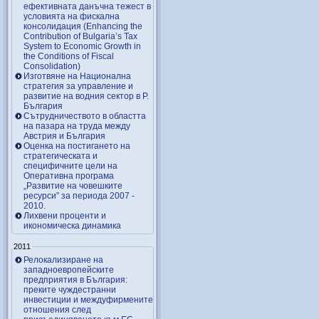
ефективната данъчна тежест в
условията на фискална
консолидация (Enhancing the
Contribution of Bulgaria’s Tax
System to Economic Growth in
the Conditions of Fiscal
Consolidation)
Изготвяне на Национална
стратегия за управление и
развитие на водния сектор в Р.
България
Сътрудничеството в областта
на пазара на труда между
Австрия и България
Оценка на постигането на
стратегическата и
специфичните цели на
Оперативна програма
„Развитие на човешките
ресурси” за периода 2007 ‑
2010.
Лихвени проценти и
икономическа динамика
2011
Релокализиране на
западноевропейските
предприятия в България:
преките чуждестранни
инвестиции и междуфирмените
отношения след