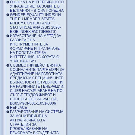
ОЦЕНКА НА ИНТЕРГИРАНОТО
УПРАВЛЕНИЕ НА ВОДИТЕ В
БЪЛГАРИЯ – ВТОРА ПОРЕДНА
GENDER EQUALITY INDEX IN
THE EU MEMBER-STATES:
POLICY CONTEXT AND
STATISTICAL ANALYSIS 2020-
EIGE-INDEX FACTSHEETS)
ИЗРАБОТВАНЕ НА МЕТОД ЗА
РАЗВИТИЕ НА
ИНСТРУМЕНТИТЕ ЗА
ФОРМИРАНЕ И ПРИЛАГАНЕ
НА ПОЛИТИКИТЕ ЗА
ИНТЕГРАЦИЯ НА ХОРАТА С
УВРЕЖДАНИЯ
СЪВМЕСТНИ ДЕЙСТВИЯ НА
СОЦИАЛНИТЕ ПАРТНЬОРИ ЗА
АДАПТИРАНЕ НА РАБОТНАТА
СРЕДА КЪМ СПЕЦИФИЧНИТЕ
ВЪЗРАСТОВИ ПОТРЕБНОСТИ
НА РАЗЛИЧНИТЕ ГЕНЕРАЦИИ,
С ЦЕЛ НАСЪРЧАВАНЕ НА ПО-
ДЪЛЪГ ТРУДОВ ЖИВОТ И
СПОСОБНОСТ ЗА РАБОТА,
BG05M9OP001-1.051-0006
REPLACE
РАЗРАБОТВАНЕ НА СИСТЕМА
ЗА МОНИТОРИНГ НА
АКТУАЛИЗИРАНАТА
СТРАТЕГИЯ ЗА
ПРОДЪЛЖАВАНЕ НА
РЕФОРМАТА В СЪДЕБНАТА