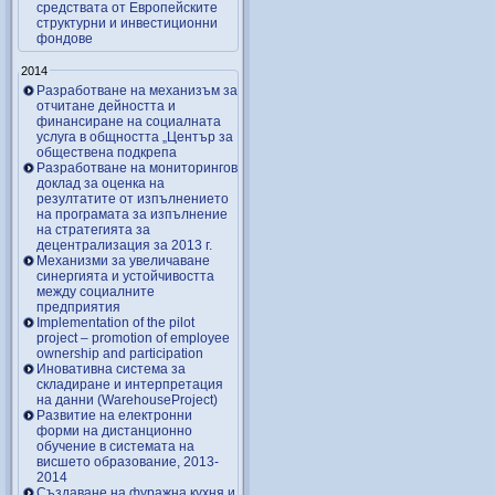
средствата от Европейските
структурни и инвестиционни
фондове
2014
Разработване на механизъм за
отчитане дейността и
финансиране на социалната
услуга в общността „Център за
обществена подкрепа
Разработване на мониторингов
доклад за оценка на
резултатите от изпълнението
на програмата за изпълнение
на стратегията за
децентрализация за 2013 г.
Механизми за увеличаване
синергията и устойчивостта
между социалните
предприятия
Implementation of the pilot
project – promotion of employee
ownership and participation
Иновативна система за
складиране и интерпретация
на данни (WarehouseProject)
Развитие на електронни
форми на дистанционно
обучение в системата на
висшето образование, 2013-
2014
Създаване на фуражна кухня и