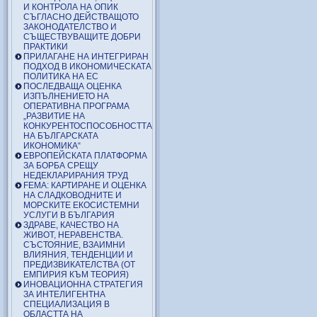
И КОНТРОЛА НА ОПИК
СЪГЛАСНО ДЕЙСТВАЩОТО
ЗАКОНОДАТЕЛСТВО И
СЪЩЕСТВУВАЩИТЕ ДОБРИ
ПРАКТИКИ
ПРИЛАГАНЕ НА ИНТЕГРИРАН
ПОДХОД В ИКОНОМИЧЕСКАТА
ПОЛИТИКА НА ЕС
ПОСЛЕДВАЩА ОЦЕНКА
ИЗПЪЛНЕНИЕТО НА
ОПЕРАТИВНА ПРОГРАМА
„РАЗВИТИЕ НА
КОНКУРЕНТОСПОСОБНОСТТА
НА БЪЛГАРСКАТА
ИКОНОМИКА“
ЕВРОПЕЙСКАТА ПЛАТФОРМА
ЗА БОРБА СРЕЩУ
НЕДЕКЛАРИРАНИЯ ТРУД
FEMA: КАРТИРАНЕ И ОЦЕНКА
НА СЛАДКОВОДНИТЕ И
МОРСКИТЕ ЕКОСИСТЕМНИ
УСЛУГИ В БЪЛГАРИЯ
ЗДРАВЕ, КАЧЕСТВО НА
ЖИВОТ, НЕРАВЕНСТВА.
СЪСТОЯНИЕ, ВЗАИМНИ
ВЛИЯНИЯ, ТЕНДЕНЦИИ И
ПРЕДИЗВИКАТЕЛСТВА (ОТ
ЕМПИРИЯ КЪМ ТЕОРИЯ)
ИНОВАЦИОННА СТРАТЕГИЯ
ЗА ИНТЕЛИГЕНТНА
СПЕЦИАЛИЗАЦИЯ В
ОБЛАСТТА НА