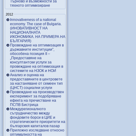
Търново и възможности за
тяхното оптимизиране
2012
Innovativeness of a national
economy. The case of Bulgaria.
(ИНОВАТИВНОСТ НА
НАЦИОНАЛНАТА
ИКОНОМИКА. НА ПРИМЕРА НА
БЪЛГАРИЯ)
Провеждане на оптимизация в
държавните институции”,
обособена позиция ІІ –
„Предоставяне на
консултантски услуги за
провеждане на оптимизация в
системите на НЗОК и НОИ
Анализ и оценка на
предоставяните в центровете
за настаняване от семеен тип
(ЦНСТ) социални услуги
Провеждане на производствен
експеримент за подобряване
ефекта на пречистване на
ПСПВ Бистрица
Междурегионалното
сътрудничество между
фондовите борси в ЦИЕ и
стратегическите приоритети на
българския капиталов пазар
Приложно изследване относно
оптималността на