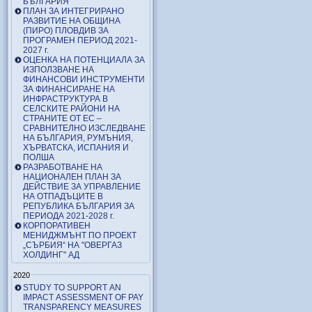
БЪЛГАРИЯ
ПЛАН ЗА ИНТЕГРИРАНО
РАЗВИТИЕ НА ОБЩИНА
(ПИРО) ПЛОВДИВ ЗА
ПРОГРАМЕН ПЕРИОД 2021-
2027 г.
ОЦЕНКА НА ПОТЕНЦИАЛА ЗА
ИЗПОЛЗВАНЕ НА
ФИНАНСОВИ ИНСТРУМЕНТИ
ЗА ФИНАНСИРАНЕ НА
ИНФРАСТРУКТУРА В
СЕЛСКИТЕ РАЙОНИ НА
СТРАНИТЕ ОТ ЕС –
СРАВНИТЕЛНО ИЗСЛЕДВАНЕ
НА БЪЛГАРИЯ, РУМЪНИЯ,
ХЪРВАТСКА, ИСПАНИЯ И
ПОЛША
РАЗРАБОТВАНЕ НА
НАЦИОНАЛЕН ПЛАН ЗА
ДЕЙСТВИЕ ЗА УПРАВЛЕНИЕ
НА ОТПАДЪЦИТЕ В
РЕПУБЛИКА БЪЛГАРИЯ ЗА
ПЕРИОДА 2021-2028 г.
КОРПОРАТИВЕН
МЕНИДЖМЪНТ ПО ПРОЕКТ
„СЪРБИЯ“ НА "ОВЕРГАЗ
ХОЛДИНГ" АД
2020
STUDY TO SUPPORT AN
IMPACT ASSESSMENT OF PAY
TRANSPARENCY MEASURES