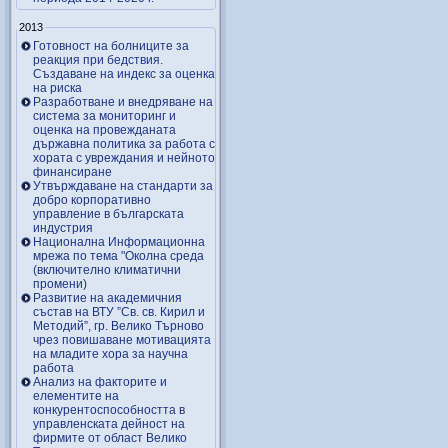
2013
Готовност на болниците за
реакция при бедствия.
Създаване на индекс за оценка
на риска
Разработване и внедряване на
система за мониторинг и
оценка на провежданата
държавна политика за работа с
хората с увреждания и нейното
финансиране
Утвърждаване на стандарти за
добро корпоративно
управление в българската
индустрия
Национална Информационна
мрежа по тема "Околна среда
(включително климатични
промени)
Развитие на академичния
състав на ВТУ ”Св. св. Кирил и
Методий”, гр. Велико Търново
чрез повишаване мотивацията
на младите хора за научна
работа
Анализ на факторите и
елементите на
конкурентоспособността в
управленската дейност на
фирмите от област Велико