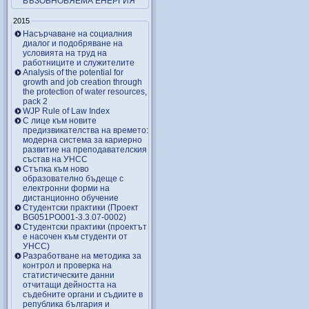
ВЪЗОБНОВЯЕМА ЕНЕРГИЯ
2015
Насърчаване на социалния
диалог и подобряване на
условията на труд на
работниците и служителите
Analysis of the potential for
growth and job creation through
the protection of water resources,
pack 2
WJP Rule of Law Index
С лице към новите
предизвикателства на времето:
модерна система за кариерно
развитие на преподавателския
състав на УНСС
Стъпка към ново
образователно бъдеще с
електронни форми на
дистанционно обучение
Студентски практики (Проект
BG051PO001-3.3.07-0002)
Студентски практики (проектът
е насочен към студенти от
УНСС)
Разработване на методика за
контрол и проверка на
статистическите данни
отчитащи дейността на
съдебните органи и съдиите в
република българия и