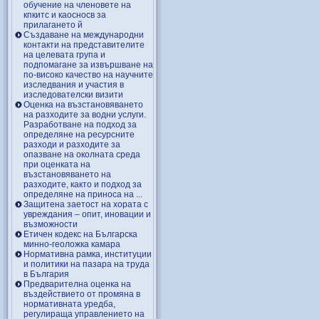
обучение на членовете на
кпкитс и каосносв за
прилагането й
Създаване на международни
контакти на представителите
на целевата група и
подпомагане за извършване на
по-високо качество на научните
изследвания и участия в
изследователски визити
Оценка на възстановяването
на разходите за водни услуги.
Разработване на подход за
определяне на ресурсните
разходи и разходите за
опазване на околната среда
при оценката на
възстановяването на
разходите, както и подход за
определяне на приноса на ...
Защитена заетост на хората с
увреждания – опит, иновации и
възможности
Етичен кодекс на Българска
минно-геоложка камара
Нормативна рамка, институции
и политики на пазара на труда
в България
Предварителна оценка на
въздействието от промяна в
нормативната уредба,
регулираща управлението на