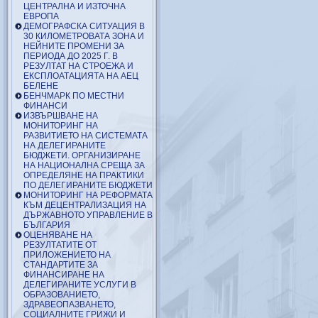
ЦЕНТРАЛНА И ИЗТОЧНА
ЕВРОПА
ДЕМОГРАФСКА СИТУАЦИЯ В
30 КИЛОМЕТРОВАТА ЗОНА И
НЕЙНИТЕ ПРОМЕНИ ЗА
ПЕРИОДА ДО 2025 Г. В
РЕЗУЛТАТ НА СТРОЕЖА И
ЕКСПЛОАТАЦИЯТА НА АЕЦ
БЕЛЕНЕ
БЕНЧМАРК ПО МЕСТНИ
ФИНАНСИ
ИЗВЪРШВАНЕ НА
МОНИТОРИНГ НА
РАЗВИТИЕТО НА СИСТЕМАТА
НА ДЕЛЕГИРАНИТЕ
БЮДЖЕТИ. ОРГАНИЗИРАНЕ
НА НАЦИОНАЛНА СРЕЩА ЗА
ОПРЕДЕЛЯНЕ НА ПРАКТИКИ
ПО ДЕЛЕГИРАНИТЕ БЮДЖЕТИ
МОНИТОРИНГ НА РЕФОРМАТА
КЪМ ДЕЦЕНТРАЛИЗАЦИЯ НА
ДЪРЖАВНОТО УПРАВЛЕНИЕ В
БЪЛГАРИЯ
ОЦЕНЯВАНЕ НА
РЕЗУЛТАТИТЕ ОТ
ПРИЛОЖЕНИЕТО НА
СТАНДАРТИТЕ ЗА
ФИНАНСИРАНЕ НА
ДЕЛЕГИРАНИТЕ УСЛУГИ В
ОБРАЗОВАНИЕТО,
ЗДРАВЕОПАЗВАНЕТО,
СОЦИАЛНИТЕ ГРИЖИ И