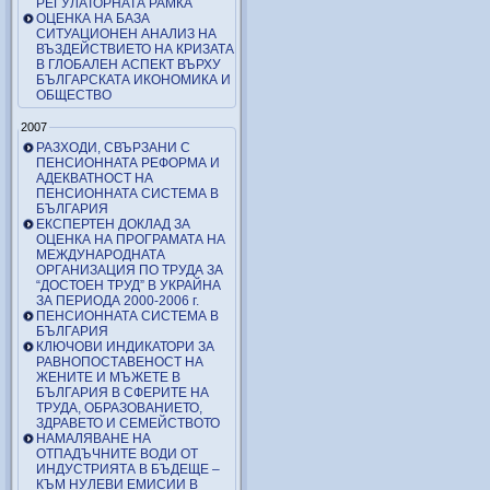
РЕГУЛАТОРНАТА РАМКА
ОЦЕНКА НА БАЗА
СИТУАЦИОНЕН АНАЛИЗ НА
ВЪЗДЕЙСТВИЕТО НА КРИЗАТА
В ГЛОБАЛЕН АСПЕКТ ВЪРХУ
БЪЛГАРСКАТА ИКОНОМИКА И
ОБЩЕСТВО
2007
РАЗХОДИ, СВЪРЗАНИ С
ПЕНСИОННАТА РЕФОРМА И
АДЕКВАТНОСТ НА
ПЕНСИОННАТА СИСТЕМА В
БЪЛГАРИЯ
ЕКСПЕРТЕН ДОКЛАД ЗА
ОЦЕНКА НА ПРОГРАМАТА НА
МЕЖДУНАРОДНАТА
ОРГАНИЗАЦИЯ ПО ТРУДА ЗА
“ДОСТОЕН ТРУД” В УКРАЙНА
ЗА ПЕРИОДА 2000-2006 г.
ПЕНСИОННАТА СИСТЕМА В
БЪЛГАРИЯ
КЛЮЧОВИ ИНДИКАТОРИ ЗА
РАВНОПОСТАВЕНОСТ НА
ЖЕНИТЕ И МЪЖЕТЕ В
БЪЛГАРИЯ В СФЕРИТЕ НА
ТРУДА, ОБРАЗОВАНИЕТО,
ЗДРАВЕТО И СЕМЕЙСТВОТО
НАМАЛЯВАНЕ НА
ОТПАДЪЧНИТЕ ВОДИ ОТ
ИНДУСТРИЯТА В БЪДЕЩЕ –
КЪМ НУЛЕВИ ЕМИСИИ В