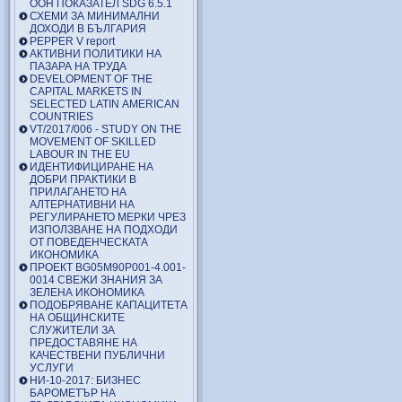
ООН ПОКАЗАТЕЛ SDG 6.5.1
СХЕМИ ЗА МИНИМАЛНИ
ДОХОДИ В БЪЛГАРИЯ
PEPPER V report
АКТИВНИ ПОЛИТИКИ НА
ПАЗАРА НА ТРУДА
DEVELOPMENT OF THE
CAPITAL MARKETS IN
SELECTED LATIN AMERICAN
COUNTRIES
VT/2017/006 - STUDY ON THE
MOVEMENT OF SKILLED
LABOUR IN THE EU
ИДЕНТИФИЦИРАНЕ НА
ДОБРИ ПРАКТИКИ В
ПРИЛАГАНЕТО НА
АЛТЕРНАТИВНИ НА
РЕГУЛИРАНЕТО МЕРКИ ЧРЕЗ
ИЗПОЛЗВАНЕ НА ПОДХОДИ
ОТ ПОВЕДЕНЧЕСКАТА
ИКОНОМИКА
ПРОЕКТ BG05M90P001-4.001-
0014 СВЕЖИ ЗНАНИЯ ЗА
ЗЕЛЕНА ИКОНОМИКА
ПОДОБРЯВАНЕ КАПАЦИТЕТА
НА ОБЩИНСКИТЕ
СЛУЖИТЕЛИ ЗА
ПРЕДОСТАВЯНЕ НА
КАЧЕСТВЕНИ ПУБЛИЧНИ
УСЛУГИ
НИ-10-2017: БИЗНЕС
БАРОМЕТЪР НА