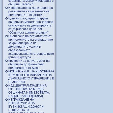
средствата между училищата в
община Несебър
Извършване на мониторинг на
развитието на системата на
делегираните бюджети
Единни стандарти по групи
общини за минимално кадрово
осигуряване на делегираната
от държавата дейсност
"Общинска администрация"
Оценяване на резултатите от
приложението на стандартите
за финансиране на
делегираните услуги в
образованието,
здравеопазването, социалните
грижи и култура
Критерии за допустимост на
общините до финансово
подпомагане от Флаг
МОНИТОРИНГ НА РЕФОРМАТА
КЪМ ДЕЦЕНТРАЛИЗАЦИЯ НА
ДЪРЖАВНОТО УПРАВЛЕНИЕ В
БЪЛГАРИЯ
ИДЕЦЕНТРАЛИЗАЦИЯ НА
ОТНОШЕНИЯТА МЕЖДУ
ОБЩИНАТА И КМЕТСТВАТА,
НАЦИОНАЛЕН ДОКЛАД
ИЗГРАЖДАНЕ НА
ИНСТИТУЦИИ НА
ВЪЗНИКВАЩИ ДОНОРИ:
ПОДКРЕПА ЗА