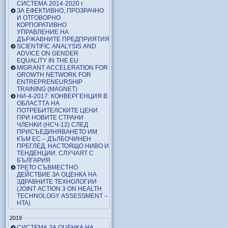
СИСТЕМА 2014-2020 г.
ЗА ЕФЕКТИВНО, ПРОЗРАЧНО
И ОТГОВОРНО
КОРПОРАТИВНО
УПРАВЛЕНИЕ НА
ДЪРЖАВНИТЕ ПРЕДПРИЯТИЯ
SCIENTIFIC ANALYSIS AND
ADVICE ON GENDER
EQUALITY IN THE EU
MIGRANT ACCELERATION FOR
GROWTH NETWORK FOR
ENTREPRENEURSHIP
TRAINING (MAGNET)
НИ-4-2017: КОНВЕРГЕНЦИЯ В
ОБЛАСТТА НА
ПОТРЕБИТЕЛСКИТЕ ЦЕНИ
ПРИ НОВИТЕ СТРАНИ
ЧЛЕНКИ (НСЧ-12) СЛЕД
ПРИСЪЕДИНЯВАНЕТО ИМ
КЪМ ЕС – ДЪЛБОЧИНЕН
ПРЕГЛЕД, НАСТОЯЩО НИВО И
ТЕНДЕНЦИИ. СЛУЧАЯТ С
БЪЛГАРИЯ
ТРЕТО СЪВМЕСТНО
ДЕЙСТВИЕ ЗА ОЦЕНКА НА
ЗДРАВНИТЕ ТЕХНОЛОГИИ
(JOINT ACTION 3 ON HEALTH
TECHNOLOGY ASSESSMENT –
HTA)
2019
СИСТЕМА ЗА ОЦЕНКА НА