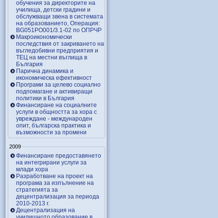
обучения за директорите на
училища, детски градини и
обслужващи звена в системата
на образованието, Операция:
BG051PO001/3.1-02 по ОПРЧР
Макроикономически
последствия от закриването на
въгледобивни предприятия и
ТЕЦ на местни въглища в
България
Парична динамика и
икономическа ефективност
Програми за целево социално
подпомагане и активиращи
политики в България
Финансиране на социалните
услуги в общността за хора с
увреждане - международен
опит, българска практика и
възможности за промени
2009
Финансиране предоставянето
на интегрирани услуги за
млади хора
Разработване на проект на
програма за изпълнение на
стратегията за
децентрализация за периода
2010-2013 г.
Децентрализация на
училищното образование в