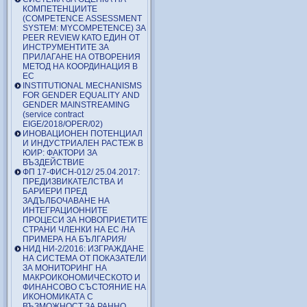
КОМПЕТЕНЦИИТЕ
(COMPETENCE ASSESSMENT
SYSTEM: MYCOMPETENCE) ЗА
PEER REVIEW КАТО ЕДИН ОТ
ИНСТРУМЕНТИТЕ ЗА
ПРИЛАГАНЕ НА ОТВОРЕНИЯ
МЕТОД НА КООРДИНАЦИЯ В
ЕС
INSTITUTIONAL MECHANISMS
FOR GENDER EQUALITY AND
GENDER MAINSTREAMING
(service contract
EIGE/2018/OPER/02)
ИНОВАЦИОНЕН ПОТЕНЦИАЛ
И ИНДУСТРИАЛЕН РАСТЕЖ В
ЮИР: ФАКТОРИ ЗА
ВЪЗДЕЙСТВИЕ
ФП 17-ФИСН-012/ 25.04.2017:
ПРЕДИЗВИКАТЕЛСТВА И
БАРИЕРИ ПРЕД
ЗАДЪЛБОЧАВАНЕ НА
ИНТЕГРАЦИОННИТЕ
ПРОЦЕСИ ЗА НОВОПРИЕТИТЕ
СТРАНИ ЧЛЕНКИ НА ЕС /НА
ПРИМЕРА НА БЪЛГАРИЯ/
НИД НИ-2/2016: ИЗГРАЖДАНЕ
НА СИСТЕМА ОТ ПОКАЗАТЕЛИ
ЗА МОНИТОРИНГ НА
МАКРОИКОНОМИЧЕСКОТО И
ФИНАНСОВО СЪСТОЯНИЕ НА
ИКОНОМИКАТА С
ВЪЗМОЖНОСТ ЗА РАННО