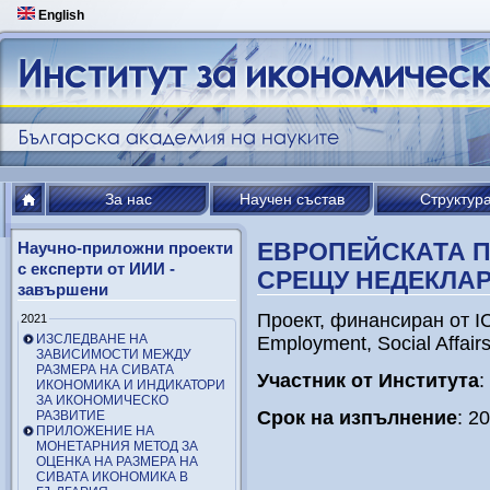
English
За нас
Научен състав
Структур
ЕВРОПЕЙСКАТА 
Научно-приложни проекти
с експерти от ИИИ -
СРЕЩУ НЕДЕКЛАР
завършени
Проект, финансиран от IC
2021
ИЗСЛЕДВАНЕ НА
Employment, Social Affairs
ЗАВИСИМОСТИ МЕЖДУ
РАЗМЕРА НА СИВАТА
Участник от Института
:
ИКОНОМИКА И ИНДИКАТОРИ
ЗА ИКОНОМИЧЕСКО
Срок на изпълнение
: 2
РАЗВИТИЕ
ПРИЛОЖЕНИЕ НА
МОНЕТАРНИЯ МЕТОД ЗА
ОЦЕНКА НА РАЗМЕРА НА
СИВАТА ИКОНОМИКА В