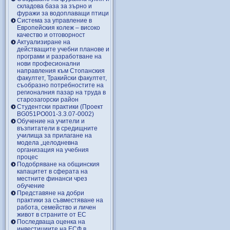
складова база за зърно и
фуражи за водоплаващи птици
Система за управление в
Европейския колеж – високо
качество и отговорност
Актуализиране на
действащите учебни планове и
програми и разработване на
нови професионални
направления към Стопанския
факултет, Тракийски факултет,
съобразно потребностите на
регионалния пазар на труда в
старозагорски район
Студентски практики (Проект
BG051PO001-3.3.07-0002)
Обучение на учители и
възпитатели в средищните
училища за прилагане на
модела „целодневна
организация на учебния
процес
Подобряване на общинския
капацитет в сферата на
местните финанси чрез
обучение
Представяне на добри
практики за съвместяване на
работа, семейство и личен
живот в страните от ЕС
Последваща оценка на
инвестициите на ЕСФ в