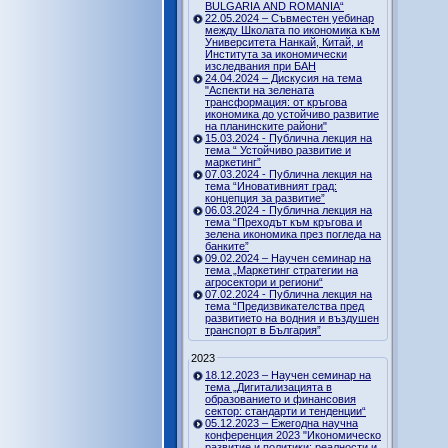
BULGARIA AND ROMANIA“
22.05.2024 – Съвместен уебинар
между Школата по икономика към
Университета Нанкай, Китай, и
Института за икономически
изследвания при БАН
24.04.2024 – Дискусия на тема
"Аспекти на зелената
трансформация: от кръгова
икономика до устойчиво развитие
на планинските райони"
15.03.2024 - Публична лекция на
тема “ Устойчиво развитие и
маркетинг”
07.03.2024 - Публична лекция на
тема “Иновативният град:
концепция за развитие”
06.03.2024 - Публична лекция на
тема “Преходът към кръгова и
зелена икономика през погледа на
банките”
09.02.2024 – Научен семинар на
тема „Маркетинг стратегии на
агросектори и региони“
07.02.2024 - Публична лекция на
тема “Предизвикателства пред
развитието на водния и въздушен
транспорт в България”
2023
18.12.2023 – Научен семинар на
тема „Дигитализацията в
образованието и финансовия
сектор: стандарти и тенденции“
05.12.2023 – Ежегодна научна
конференция 2023 "Икономическо
развитие и политики: реалности и