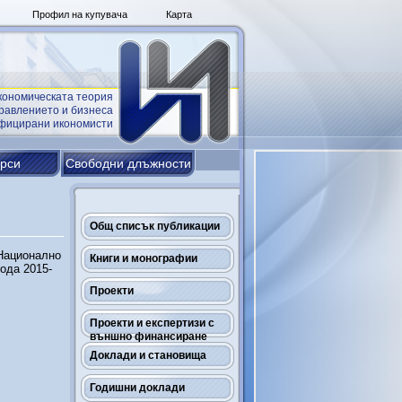
Профил на купувача
Карта
кономическата теория
равлението и бизнеса
ифицирани икономисти
урси
Свободни длъжности
Общ списък публикации
 Национално
Книги и монографии
ода 2015-
Проекти
Проекти и експертизи с
външно финансиране
Доклади и становища
Годишни доклади