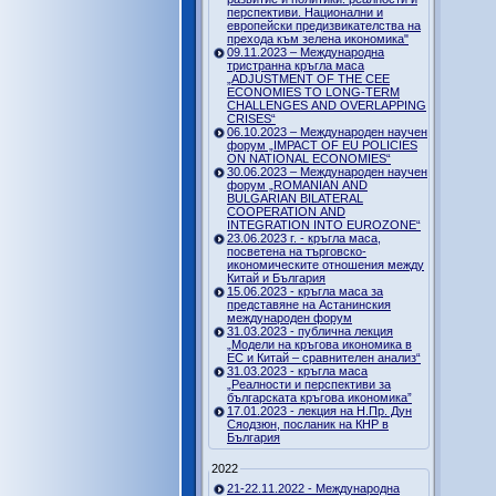
перспективи. Национални и
европейски предизвикателства на
прехода към зелена икономика"
09.11.2023 – Международна
тристранна кръгла маса
„ADJUSTMENT OF THE CEE
ECONOMIES TO LONG-TERM
CHALLENGES AND OVERLAPPING
CRISES“
06.10.2023 – Международен научен
форум „IMPACT OF EU POLICIES
ON NATIONAL ECONOMIES“
30.06.2023 – Международен научен
форум „ROMANIAN AND
BULGARIAN BILATERAL
COOPERATION AND
INTEGRATION INTO EUROZONE“
23.06.2023 г. - кръгла маса,
посветена на търговско-
икономическите отношения между
Китай и България
15.06.2023 - кръгла маса за
представяне на Астанинския
международен форум
31.03.2023 - публична лекция
„Модели на кръгова икономика в
ЕС и Китай – сравнителен анализ“
31.03.2023 - кръгла маса
„Реалности и перспективи за
българската кръгова икономика”
17.01.2023 - лекция на Н.Пр. Дун
Сяодзюн, посланик на КНР в
България
2022
21-22.11.2022 - Международна