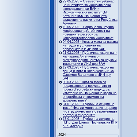
29.05.2025 – Съвместен уебинар
на Института за икономически
изследвания при БАН и
Икономическия институт „М.
Котанян“ към Националната
академия на науките на Република
Армения
19.05.2025 – Национална научна
конференция „Устойчивост на
човешките ресурси за
конкурентоспособна икономика“
04.04.2025 - Кръгла маса за пазара
на труда в условията на
еврозоната в ИИИ при БАН
21.03.2025 - Публична лекция на г-
жа Карина Ангелиева от
Международния център за наука и
технологии в ИИИ при БАН
19.03.2025 - Публична лекция на
доц. д-р Вита Юкневичене и г-жа
Саломея Ванагиене в ИИИ при
БАН
06.03.2025 - Кръгла маса за
представяне на резултатите от
проект „Географски подход за
изготвяне на Национална карта на
енергийната уязвимост на
домакинствата“
31.01.2025 – Публична лекция на
тема “Има ли място за интеграция
и сътрудничество в съвременната
световна търговия?”
17.01.2025 – Публична лекция на
Н.Пр. Дай Цинли, Посланик на КНР
в Р България
2024