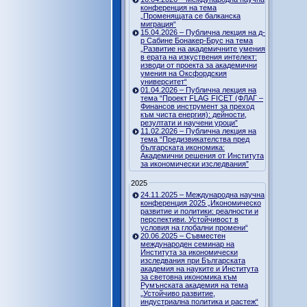
конференция на тема
„Променящата се балканска
миграция“
15.04.2026 – Публична лекция на д-
р Сабине Бонакер-Брус на тема
„Развитие на академичните умения
в ерата на изкуствения интелект:
изводи от проекта за академични
умения на Оксфордския
университет“
01.04.2026 – Публична лекция на
тема “Проект FLAG FICET (ФЛАГ –
Финансов инструмент за преход
към чиста енергия): дейности,
резултати и научени уроци”
11.02.2026 – Публична лекция на
тема “Предизвикателства пред
българската икономика:
Академични решения от Института
за икономически изследвания”
2025
24.11.2025 – Международна научна
конференция 2025 „Икономическо
развитие и политики: реалности и
перспективи. Устойчивост в
условия на глобални промени“
20.06.2025 – Съвместен
международен семинар на
Института за икономически
изследвания при Българската
академия на науките и Института
за световна икономика към
Румънската академия на тема
„Устойчиво развитие,
индустриална политика и растеж“