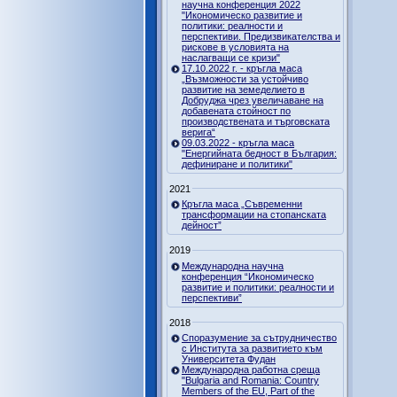
научна конференция 2022
"Икономическо развитие и
политики: реалности и
перспективи. Предизвикателства и
рискове в условията на
наслагващи се кризи"
17.10.2022 г. - кръгла маса
„Възможности за устойчиво
развитие на земеделието в
Добруджа чрез увеличаване на
добавената стойност по
производствената и търговската
верига“
09.03.2022 - кръгла маса
"Енергийната бедност в България:
дефиниране и политики"
2021
Кръгла маса „Съвременни
трансформации на стопанската
дейност”
2019
Международна научна
конференция “Икономическо
развитие и политики: реалности и
перспективи”
2018
Споразумение за сътрудничество
с Института за развитието към
Университета Фудан
Международна работна среща
"Bulgaria and Romania: Country
Members of the EU, Part of the