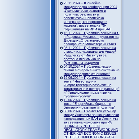
25.11.2024 – Юбилейна
международна конференция 2024
„Икономическо развитие и
политики: реалности и
перспективи. Европейска
интеграция, конвергенция и
кохезия“, посветена на 75-
годишнината на ИИИ при БАН
15.11.2024 – Публична лекция на г-
н Радослав Миланов - директор на
Дирекция „Стратегическо
планиране“ в Министерски съвет
08.11.2024 – Публична лекция на
старши изследовател д-р Андрей
Радулеску от Института за
световна икономика на
Румънската академия
04.10.2024 – Публична лекция
“Китай в съвременната система на
международните отношения”
19.06.2024 – Публични лекции на
тема: “Инвестиции и
инфраструктурно развитие на
териториално и секторно равнище”
и “Финансиране и развитие на
публични услуги”
12.06.2024 – Публична лекция на
тема: "Енергийната бедност в
България - развитие и политики"
06.06.2024 – Съвместен уебинар
между Института за икономически
изследвания при БАН и Института
за световна икономика при РА
„CHANGES IN THE FDI
REGULATORY FRAMEWORK AND
OTHER KEY ECONOMIC ISSUES
IN THE EU: IMPLICATIONS FOR