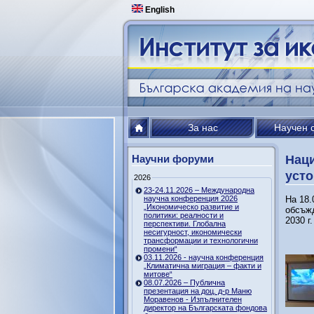
English
За нас
Научен 
Научни форуми
Наци
усто
2026
23-24.11.2026 – Международна
научна конференция 2026
На 18.
„Икономическо развитие и
обсъжд
политики: реалности и
2030 г.
перспективи. Глобална
несигурност, икономически
трансформации и технологични
промени“
03.11.2026 - научна конференция
„Климатична миграция – факти и
митове“
08.07.2026 – Публична
презентация на доц. д-р Маню
Моравенов - Изпълнителен
директор на Българската фондова