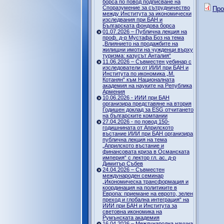
борса по повод подписване на
Споразумение за сътрудничество
Про
между Института за икономически
изследвания при БАН и
Българската фондова борса
01.07.2026 – Публична лекция на
проф. д-р Мустафа Боз на тема
„Влиянието на продажбите на
жилищни имоти на чужденци върху
туризма: казусът Анталия“
11.06.2026 – Съвместен уебинар с
изследователи от ИИИ при БАН и
Института по икономика „М.
Котанян“ към Националната
академия на науките на Република
Армения
10.06.2026 - ИИИ при БАН
организира представяне на втория
Годишен доклад за ESG отчитането
на българските компании
27.04.2026 - по повод 150-
годишнината от Априлското
въстание ИИИ при БАН организира
публична лекция на тема
„Априлското въстание и
финансовата криза в Османската
империя“ с лектор гл. ас. д-р
Димитър Събев
24.04.2026 – Съвместен
международен семинар
„Икономическа трансформация и
координация на политиките в
Европа: приемане на еврото, зелен
преход и глобална интеграция“ на
ИИИ при БАН и Института за
световна икономика на
Румънската академия
16.04.2026 – Международна научна