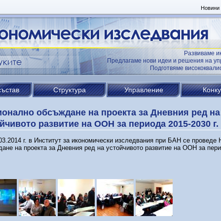
Новини
Развиваме и
Предлагаме нови идеи и решения на уп
Подготвяме висококвал
състав
Структура
Управление
Конк
онално обсъждане на проекта за Дневния ред на
йчивото развитие на ООН за периода 2015-2030 г.
03.2014 г. в Институт за икономически изследвания при БАН се проведе
ане на проекта за Дневния ред на устойчивото развитие на ООН за пери