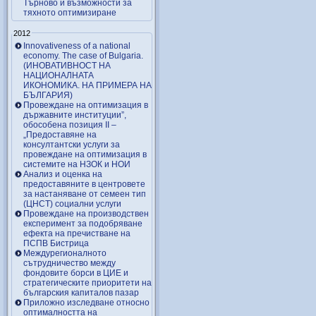
Търново и възможности за
тяхното оптимизиране
2012
Innovativeness of a national
economy. The case of Bulgaria.
(ИНОВАТИВНОСТ НА
НАЦИОНАЛНАТА
ИКОНОМИКА. НА ПРИМЕРА НА
БЪЛГАРИЯ)
Провеждане на оптимизация в
държавните институции”,
обособена позиция ІІ –
„Предоставяне на
консултантски услуги за
провеждане на оптимизация в
системите на НЗОК и НОИ
Анализ и оценка на
предоставяните в центровете
за настаняване от семеен тип
(ЦНСТ) социални услуги
Провеждане на производствен
експеримент за подобряване
ефекта на пречистване на
ПСПВ Бистрица
Междурегионалното
сътрудничество между
фондовите борси в ЦИЕ и
стратегическите приоритети на
българския капиталов пазар
Приложно изследване относно
оптималността на