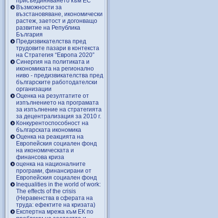
присъединяването към ЕС
Възможности за
възстановяване, икономически
растеж, заетост и догонващо
развитие на Република
България
Предизвикателства пред
трудовите пазари в контекста
на Стратегия “Европа 2020”
Синергия на политиката и
икономиката на регионално
ниво - предизвикателства пред
българските работодателски
организации
Оценка на резултатите от
изпълнението на програмата
за изпълнение на стратегията
за децентрализация за 2010 г.
Конкурентоспособност на
българската икономика
Оценка на реакцията на
Европейския социален фонд
на икономическата и
финансова криза
оценка на националните
програми, финансирани от
Европейския социален фонд
Inequalities in the world of work:
The effects of the crisis
(Неравенства в сферата на
труда: ефектите на кризата)
Експертна мрежа към ЕК по