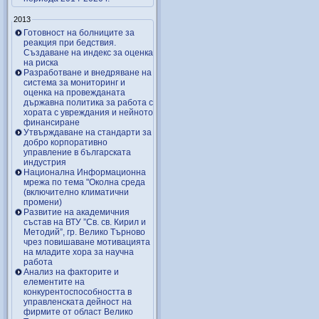
2013
Готовност на болниците за
реакция при бедствия.
Създаване на индекс за оценка
на риска
Разработване и внедряване на
система за мониторинг и
оценка на провежданата
държавна политика за работа с
хората с увреждания и нейното
финансиране
Утвърждаване на стандарти за
добро корпоративно
управление в българската
индустрия
Национална Информационна
мрежа по тема "Околна среда
(включително климатични
промени)
Развитие на академичния
състав на ВТУ ”Св. св. Кирил и
Методий”, гр. Велико Търново
чрез повишаване мотивацията
на младите хора за научна
работа
Анализ на факторите и
елементите на
конкурентоспособността в
управленската дейност на
фирмите от област Велико