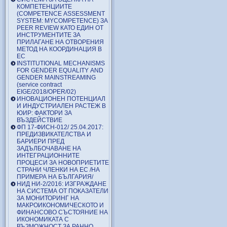
КОМПЕТЕНЦИИТЕ
(COMPETENCE ASSESSMENT
SYSTEM: MYCOMPETENCE) ЗА
PEER REVIEW КАТО ЕДИН ОТ
ИНСТРУМЕНТИТЕ ЗА
ПРИЛАГАНЕ НА ОТВОРЕНИЯ
МЕТОД НА КООРДИНАЦИЯ В
ЕС
INSTITUTIONAL MECHANISMS
FOR GENDER EQUALITY AND
GENDER MAINSTREAMING
(service contract
EIGE/2018/OPER/02)
ИНОВАЦИОНЕН ПОТЕНЦИАЛ
И ИНДУСТРИАЛЕН РАСТЕЖ В
ЮИР: ФАКТОРИ ЗА
ВЪЗДЕЙСТВИЕ
ФП 17-ФИСН-012/ 25.04.2017:
ПРЕДИЗВИКАТЕЛСТВА И
БАРИЕРИ ПРЕД
ЗАДЪЛБОЧАВАНЕ НА
ИНТЕГРАЦИОННИТЕ
ПРОЦЕСИ ЗА НОВОПРИЕТИТЕ
СТРАНИ ЧЛЕНКИ НА ЕС /НА
ПРИМЕРА НА БЪЛГАРИЯ/
НИД НИ-2/2016: ИЗГРАЖДАНЕ
НА СИСТЕМА ОТ ПОКАЗАТЕЛИ
ЗА МОНИТОРИНГ НА
МАКРОИКОНОМИЧЕСКОТО И
ФИНАНСОВО СЪСТОЯНИЕ НА
ИКОНОМИКАТА С
ВЪЗМОЖНОСТ ЗА РАННО