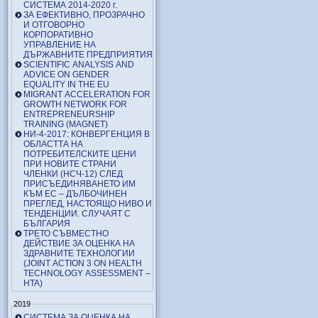
СИСТЕМА 2014-2020 г.
ЗА ЕФЕКТИВНО, ПРОЗРАЧНО
И ОТГОВОРНО
КОРПОРАТИВНО
УПРАВЛЕНИЕ НА
ДЪРЖАВНИТЕ ПРЕДПРИЯТИЯ
SCIENTIFIC ANALYSIS AND
ADVICE ON GENDER
EQUALITY IN THE EU
MIGRANT ACCELERATION FOR
GROWTH NETWORK FOR
ENTREPRENEURSHIP
TRAINING (MAGNET)
НИ-4-2017: КОНВЕРГЕНЦИЯ В
ОБЛАСТТА НА
ПОТРЕБИТЕЛСКИТЕ ЦЕНИ
ПРИ НОВИТЕ СТРАНИ
ЧЛЕНКИ (НСЧ-12) СЛЕД
ПРИСЪЕДИНЯВАНЕТО ИМ
КЪМ ЕС – ДЪЛБОЧИНЕН
ПРЕГЛЕД, НАСТОЯЩО НИВО И
ТЕНДЕНЦИИ. СЛУЧАЯТ С
БЪЛГАРИЯ
ТРЕТО СЪВМЕСТНО
ДЕЙСТВИЕ ЗА ОЦЕНКА НА
ЗДРАВНИТЕ ТЕХНОЛОГИИ
(JOINT ACTION 3 ON HEALTH
TECHNOLOGY ASSESSMENT –
HTA)
2019
СИСТЕМА ЗА ОЦЕНКА НА