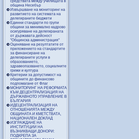
средствата между училищата в
община Несебър
Извършване на мониторинг на
развитието на системата на
делегираните бюджети
Единни стандарти по групи
общини за минимално кадрово
осигуряване на делегираната
от държавата дейсност
"Общинска администрация"
Оценяване на резултатите от
приложението на стандартите
за финансиране на
делегираните услуги в
образованието,
здравеопазването, социалните
грижи и култура
Критерии за допустимост на
общините до финансово
подпомагане от Флаг
МОНИТОРИНГ НА РЕФОРМАТА
КЪМ ДЕЦЕНТРАЛИЗАЦИЯ НА
ДЪРЖАВНОТО УПРАВЛЕНИЕ В
БЪЛГАРИЯ
ИДЕЦЕНТРАЛИЗАЦИЯ НА
ОТНОШЕНИЯТА МЕЖДУ
ОБЩИНАТА И КМЕТСТВАТА,
НАЦИОНАЛЕН ДОКЛАД
ИЗГРАЖДАНЕ НА
ИНСТИТУЦИИ НА
ВЪЗНИКВАЩИ ДОНОРИ:
ПОДКРЕПА ЗА