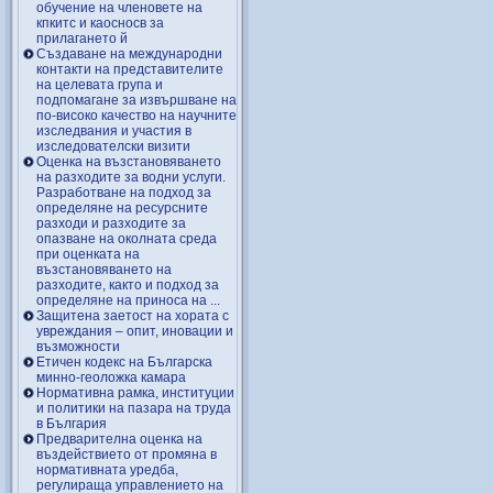
обучение на членовете на
кпкитс и каосносв за
прилагането й
Създаване на международни
контакти на представителите
на целевата група и
подпомагане за извършване на
по-високо качество на научните
изследвания и участия в
изследователски визити
Оценка на възстановяването
на разходите за водни услуги.
Разработване на подход за
определяне на ресурсните
разходи и разходите за
опазване на околната среда
при оценката на
възстановяването на
разходите, както и подход за
определяне на приноса на ...
Защитена заетост на хората с
увреждания – опит, иновации и
възможности
Етичен кодекс на Българска
минно-геоложка камара
Нормативна рамка, институции
и политики на пазара на труда
в България
Предварителна оценка на
въздействието от промяна в
нормативната уредба,
регулираща управлението на