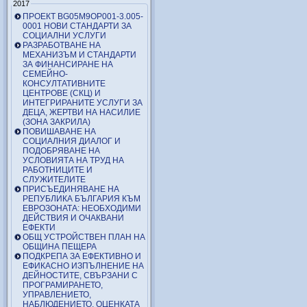
2017
ПРОЕКТ BG05M9OP001-3.005-
0001 НОВИ СТАНДАРТИ ЗА
СОЦИАЛНИ УСЛУГИ
РАЗРАБОТВАНЕ НА
МЕХАНИЗЪМ И СТАНДАРТИ
ЗА ФИНАНСИРАНЕ НА
СЕМЕЙНО-
КОНСУЛТАТИВНИТЕ
ЦЕНТРОВЕ (СКЦ) И
ИНТЕГРИРАНИТЕ УСЛУГИ ЗА
ДЕЦА, ЖЕРТВИ НА НАСИЛИЕ
(ЗОНА ЗАКРИЛА)
ПОВИШАВАНЕ НА
СОЦИАЛНИЯ ДИАЛОГ И
ПОДОБРЯВАНЕ НА
УСЛОВИЯТА НА ТРУД НА
РАБОТНИЦИТЕ И
СЛУЖИТЕЛИТЕ
ПРИСЪЕДИНЯВАНЕ НА
РЕПУБЛИКА БЪЛГАРИЯ КЪМ
ЕВРОЗОНАТА: НЕОБХОДИМИ
ДЕЙСТВИЯ И ОЧАКВАНИ
ЕФЕКТИ
ОБЩ УСТРОЙСТВЕН ПЛАН НА
ОБЩИНА ПЕЩЕРА
ПОДКРЕПА ЗА ЕФЕКТИВНО И
ЕФИКАСНО ИЗПЪЛНЕНИЕ НА
ДЕЙНОСТИТЕ, СВЪРЗАНИ С
ПРОГРАМИРАНЕТО,
УПРАВЛЕНИЕТО,
НАБЛЮДЕНИЕТО, ОЦЕНКАТА