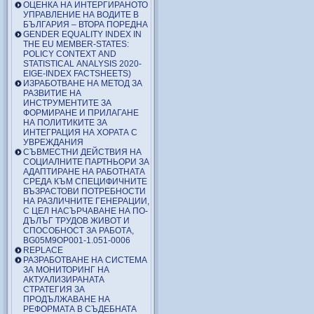
ОЦЕНКА НА ИНТЕРГИРАНОТО
УПРАВЛЕНИЕ НА ВОДИТЕ В
БЪЛГАРИЯ – ВТОРА ПОРЕДНА
GENDER EQUALITY INDEX IN
THE EU MEMBER-STATES:
POLICY CONTEXT AND
STATISTICAL ANALYSIS 2020-
EIGE-INDEX FACTSHEETS)
ИЗРАБОТВАНЕ НА МЕТОД ЗА
РАЗВИТИЕ НА
ИНСТРУМЕНТИТЕ ЗА
ФОРМИРАНЕ И ПРИЛАГАНЕ
НА ПОЛИТИКИТЕ ЗА
ИНТЕГРАЦИЯ НА ХОРАТА С
УВРЕЖДАНИЯ
СЪВМЕСТНИ ДЕЙСТВИЯ НА
СОЦИАЛНИТЕ ПАРТНЬОРИ ЗА
АДАПТИРАНЕ НА РАБОТНАТА
СРЕДА КЪМ СПЕЦИФИЧНИТЕ
ВЪЗРАСТОВИ ПОТРЕБНОСТИ
НА РАЗЛИЧНИТЕ ГЕНЕРАЦИИ,
С ЦЕЛ НАСЪРЧАВАНЕ НА ПО-
ДЪЛЪГ ТРУДОВ ЖИВОТ И
СПОСОБНОСТ ЗА РАБОТА,
BG05M9OP001-1.051-0006
REPLACE
РАЗРАБОТВАНЕ НА СИСТЕМА
ЗА МОНИТОРИНГ НА
АКТУАЛИЗИРАНАТА
СТРАТЕГИЯ ЗА
ПРОДЪЛЖАВАНЕ НА
РЕФОРМАТА В СЪДЕБНАТА