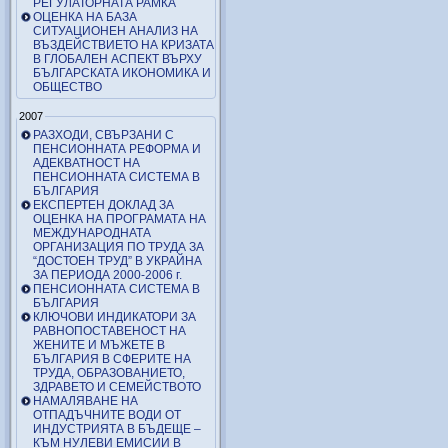
РЕГУЛАТОРНАТА РАМКА
ОЦЕНКА НА БАЗА
СИТУАЦИОНЕН АНАЛИЗ НА
ВЪЗДЕЙСТВИЕТО НА КРИЗАТА
В ГЛОБАЛЕН АСПЕКТ ВЪРХУ
БЪЛГАРСКАТА ИКОНОМИКА И
ОБЩЕСТВО
2007
РАЗХОДИ, СВЪРЗАНИ С
ПЕНСИОННАТА РЕФОРМА И
АДЕКВАТНОСТ НА
ПЕНСИОННАТА СИСТЕМА В
БЪЛГАРИЯ
ЕКСПЕРТЕН ДОКЛАД ЗА
ОЦЕНКА НА ПРОГРАМАТА НА
МЕЖДУНАРОДНАТА
ОРГАНИЗАЦИЯ ПО ТРУДА ЗА
“ДОСТОЕН ТРУД” В УКРАЙНА
ЗА ПЕРИОДА 2000-2006 г.
ПЕНСИОННАТА СИСТЕМА В
БЪЛГАРИЯ
КЛЮЧОВИ ИНДИКАТОРИ ЗА
РАВНОПОСТАВЕНОСТ НА
ЖЕНИТЕ И МЪЖЕТЕ В
БЪЛГАРИЯ В СФЕРИТЕ НА
ТРУДА, ОБРАЗОВАНИЕТО,
ЗДРАВЕТО И СЕМЕЙСТВОТО
НАМАЛЯВАНЕ НА
ОТПАДЪЧНИТЕ ВОДИ ОТ
ИНДУСТРИЯТА В БЪДЕЩЕ –
КЪМ НУЛЕВИ ЕМИСИИ В