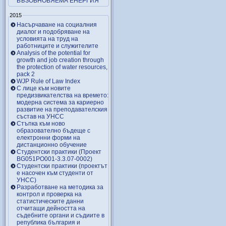
ВЪЗОБНОВЯЕМА ЕНЕРГИЯ
2015
Насърчаване на социалния
диалог и подобряване на
условията на труд на
работниците и служителите
Analysis of the potential for
growth and job creation through
the protection of water resources,
pack 2
WJP Rule of Law Index
С лице към новите
предизвикателства на времето:
модерна система за кариерно
развитие на преподавателския
състав на УНСС
Стъпка към ново
образователно бъдеще с
електронни форми на
дистанционно обучение
Студентски практики (Проект
BG051PO001-3.3.07-0002)
Студентски практики (проектът
е насочен към студенти от
УНСС)
Разработване на методика за
контрол и проверка на
статистическите данни
отчитащи дейността на
съдебните органи и съдиите в
република българия и