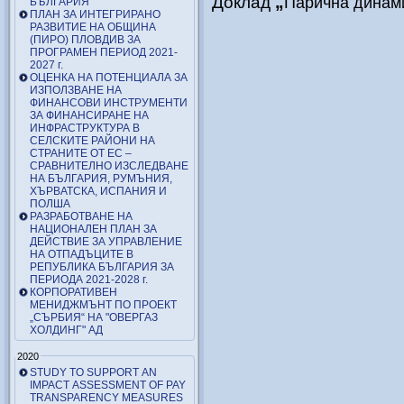
Доклад
„
Парична динами
БЪЛГАРИЯ
ПЛАН ЗА ИНТЕГРИРАНО
РАЗВИТИЕ НА ОБЩИНА
(ПИРО) ПЛОВДИВ ЗА
ПРОГРАМЕН ПЕРИОД 2021-
2027 г.
ОЦЕНКА НА ПОТЕНЦИАЛА ЗА
ИЗПОЛЗВАНЕ НА
ФИНАНСОВИ ИНСТРУМЕНТИ
ЗА ФИНАНСИРАНЕ НА
ИНФРАСТРУКТУРА В
СЕЛСКИТЕ РАЙОНИ НА
СТРАНИТЕ ОТ ЕС –
СРАВНИТЕЛНО ИЗСЛЕДВАНЕ
НА БЪЛГАРИЯ, РУМЪНИЯ,
ХЪРВАТСКА, ИСПАНИЯ И
ПОЛША
РАЗРАБОТВАНЕ НА
НАЦИОНАЛЕН ПЛАН ЗА
ДЕЙСТВИЕ ЗА УПРАВЛЕНИЕ
НА ОТПАДЪЦИТЕ В
РЕПУБЛИКА БЪЛГАРИЯ ЗА
ПЕРИОДА 2021-2028 г.
КОРПОРАТИВЕН
МЕНИДЖМЪНТ ПО ПРОЕКТ
„СЪРБИЯ“ НА "ОВЕРГАЗ
ХОЛДИНГ" АД
2020
STUDY TO SUPPORT AN
IMPACT ASSESSMENT OF PAY
TRANSPARENCY MEASURES