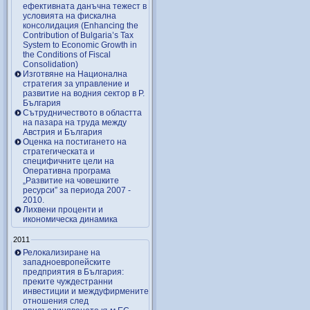
ефективната данъчна тежест в
условията на фискална
консолидация (Enhancing the
Contribution of Bulgaria’s Tax
System to Economic Growth in
the Conditions of Fiscal
Consolidation)
Изготвяне на Национална
стратегия за управление и
развитие на водния сектор в Р.
България
Сътрудничеството в областта
на пазара на труда между
Австрия и България
Оценка на постигането на
стратегическата и
специфичните цели на
Оперативна програма
„Развитие на човешките
ресурси” за периода 2007 ‑
2010.
Лихвени проценти и
икономическа динамика
2011
Релокализиране на
западноевропейските
предприятия в България:
преките чуждестранни
инвестиции и междуфирмените
отношения след