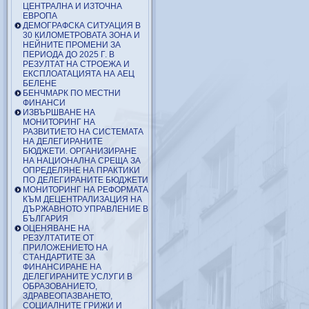
ЦЕНТРАЛНА И ИЗТОЧНА
ЕВРОПА
ДЕМОГРАФСКА СИТУАЦИЯ В
30 КИЛОМЕТРОВАТА ЗОНА И
НЕЙНИТЕ ПРОМЕНИ ЗА
ПЕРИОДА ДО 2025 Г. В
РЕЗУЛТАТ НА СТРОЕЖА И
ЕКСПЛОАТАЦИЯТА НА АЕЦ
БЕЛЕНЕ
БЕНЧМАРК ПО МЕСТНИ
ФИНАНСИ
ИЗВЪРШВАНЕ НА
МОНИТОРИНГ НА
РАЗВИТИЕТО НА СИСТЕМАТА
НА ДЕЛЕГИРАНИТЕ
БЮДЖЕТИ. ОРГАНИЗИРАНЕ
НА НАЦИОНАЛНА СРЕЩА ЗА
ОПРЕДЕЛЯНЕ НА ПРАКТИКИ
ПО ДЕЛЕГИРАНИТЕ БЮДЖЕТИ
МОНИТОРИНГ НА РЕФОРМАТА
КЪМ ДЕЦЕНТРАЛИЗАЦИЯ НА
ДЪРЖАВНОТО УПРАВЛЕНИЕ В
БЪЛГАРИЯ
ОЦЕНЯВАНЕ НА
РЕЗУЛТАТИТЕ ОТ
ПРИЛОЖЕНИЕТО НА
СТАНДАРТИТЕ ЗА
ФИНАНСИРАНЕ НА
ДЕЛЕГИРАНИТЕ УСЛУГИ В
ОБРАЗОВАНИЕТО,
ЗДРАВЕОПАЗВАНЕТО,
СОЦИАЛНИТЕ ГРИЖИ И