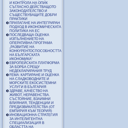
И КОНТРОЛА НА ОПИК
СЪГЛАСНО ДЕЙСТВАЩОТО
ЗАКОНОДАТЕЛСТВО И
СЪЩЕСТВУВАЩИТЕ ДОБРИ
ПРАКТИКИ
ПРИЛАГАНЕ НА ИНТЕГРИРАН
ПОДХОД В ИКОНОМИЧЕСКАТА
ПОЛИТИКА НА ЕС
ПОСЛЕДВАЩА ОЦЕНКА
ИЗПЪЛНЕНИЕТО НА
ОПЕРАТИВНА ПРОГРАМА
„РАЗВИТИЕ НА
КОНКУРЕНТОСПОСОБНОСТТА
НА БЪЛГАРСКАТА
ИКОНОМИКА“
ЕВРОПЕЙСКАТА ПЛАТФОРМА
ЗА БОРБА СРЕЩУ
НЕДЕКЛАРИРАНИЯ ТРУД
FEMA: КАРТИРАНЕ И ОЦЕНКА
НА СЛАДКОВОДНИТЕ И
МОРСКИТЕ ЕКОСИСТЕМНИ
УСЛУГИ В БЪЛГАРИЯ
ЗДРАВЕ, КАЧЕСТВО НА
ЖИВОТ, НЕРАВЕНСТВА.
СЪСТОЯНИЕ, ВЗАИМНИ
ВЛИЯНИЯ, ТЕНДЕНЦИИ И
ПРЕДИЗВИКАТЕЛСТВА (ОТ
ЕМПИРИЯ КЪМ ТЕОРИЯ)
ИНОВАЦИОННА СТРАТЕГИЯ
ЗА ИНТЕЛИГЕНТНА
СПЕЦИАЛИЗАЦИЯ В
ОБЛАСТТА НА