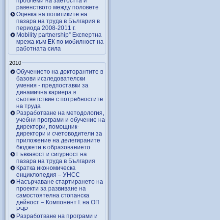
проблеми на заетостта и
равенството между половете
Оценка на политиките на
пазара на труда в България в
периода 2008-2011 г.
Mobility partnership” Експертна
мрежа към ЕК по мобилност на
работната сила
2010
Обучението на докторантите в
базови исзледователски
умения - предпоставки за
динамична кариера в
съответствие с потребностите
на труда
Разработване на методология,
учебни програми и обучение на
директори, помощник-
директори и счетоводители за
приложение на делегираните
бюджети в образованието
Гъвкавост и сигурност на
пазара на труда в България
Кратка икономическа
енциклопедия – УНСС
Насърчаване стартирането на
проекти за развиване на
самостоятелна стопанска
дейност – Компонент I. на ОП
РЧР
Разработване на програми и