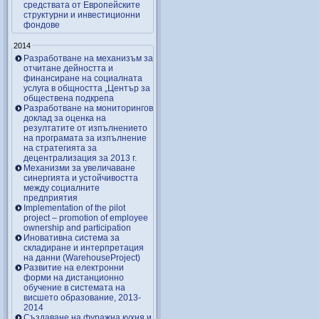
средствата от Европейските
структурни и инвестиционни
фондове
2014
Разработване на механизъм за
отчитане дейността и
финансиране на социалната
услуга в общността „Център за
обществена подкрепа
Разработване на мониторингов
доклад за оценка на
резултатите от изпълнението
на програмата за изпълнение
на стратегията за
децентрализация за 2013 г.
Механизми за увеличаване
синергията и устойчивостта
между социалните
предприятия
Implementation of the pilot
project – promotion of employee
ownership and participation
Иновативна система за
складиране и интерпретация
на данни (WarehouseProject)
Развитие на електронни
форми на дистанционно
обучение в системата на
висшето образование, 2013-
2014
Създаване на фуражна кухня и