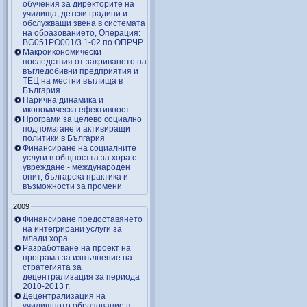
обучения за директорите на
училища, детски градини и
обслужващи звена в системата
на образованието, Операция:
BG051PO001/3.1-02 по ОПРЧР
Макроикономически
последствия от закриването на
въгледобивни предприятия и
ТЕЦ на местни въглища в
България
Парична динамика и
икономическа ефективност
Програми за целево социално
подпомагане и активиращи
политики в България
Финансиране на социалните
услуги в общността за хора с
увреждане - международен
опит, българска практика и
възможности за промени
2009
Финансиране предоставянето
на интегрирани услуги за
млади хора
Разработване на проект на
програма за изпълнение на
стратегията за
децентрализация за периода
2010-2013 г.
Децентрализация на
училищното образование в