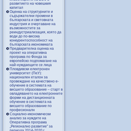
развитието на човешкия
капитал
Оценка на структурните и
съдържателни промени в
българската и световната
индустрия и очертаване на
възможностите за
реиндустриализация, която да
води до по-висока
конкурентоспособност на
българската икономиката
Предварителна оценка на
проект на оперативна
програма по Фонда за
европейско подпомагане на
най-нуждаещите се лица
Пловдивски електронен
университет (ПеУ):
национален еталон за
провеждане на качествено е-
обучение в системата на
висшето образование – старт в
овладяването на електронните
форми на дистанционната
обучение в системата на
висшето образование по
професионалн
Социално-икономически
анализ за нуждите на
Оперативна програма
„Регионално развитие” за
периода 2014-2020 г.