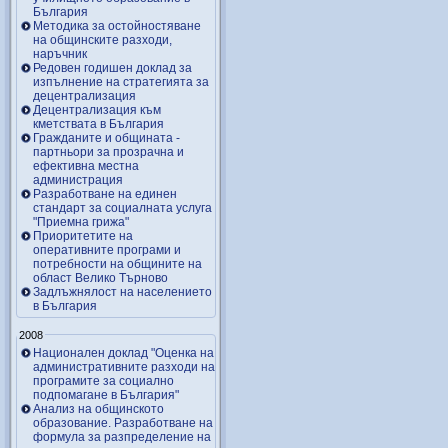
България
Методика за остойностяване
на общинските разходи,
наръчник
Редовен годишен доклад за
изпълнение на стратегията за
децентрализация
Децентрализация към
кметствата в България
Гражданите и общината -
партньори за прозрачна и
ефективна местна
администрация
Разработване на единен
стандарт за социалната услуга
"Приемна грижа"
Приоритетите на
оперативните програми и
потребности на общините на
област Велико Търново
Задлъжнялост на населението
в България
2008
Национален доклад "Оценка на
административните разходи на
програмите за социално
подпомагане в България"
Анализ на общинското
образование. Разработване на
формула за разпределение на