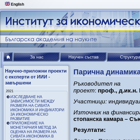
English
За нас
Научен състав
Структур
Парична динамика
Научно-приложни проекти
с експерти от ИИИ -
завършени
Ръководител на
проект
:
проф., д.ик.н
2021
ИЗСЛЕДВАНЕ НА
Участници:
индивидуал
ЗАВИСИМОСТИ МЕЖДУ
РАЗМЕРА НА СИВАТА
ИКОНОМИКА И ИНДИКАТОРИ
Източник на финансир
ЗА ИКОНОМИЧЕСКО
стопанска камара – Съ
РАЗВИТИЕ
ПРИЛОЖЕНИЕ НА
МОНЕТАРНИЯ МЕТОД ЗА
Резултати:
ОЦЕНКА НА РАЗМЕРА НА
СИВАТА ИКОНОМИКА В