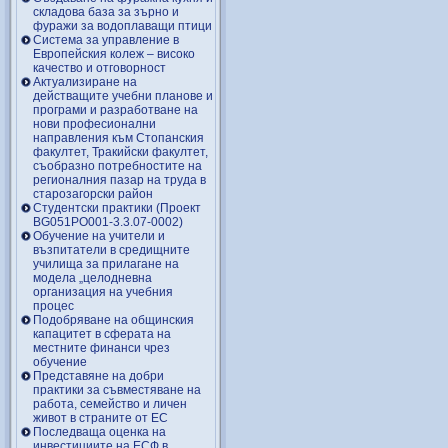
складова база за зърно и
фуражи за водоплаващи птици
Система за управление в
Европейския колеж – високо
качество и отговорност
Актуализиране на
действащите учебни планове и
програми и разработване на
нови професионални
направления към Стопанския
факултет, Тракийски факултет,
съобразно потребностите на
регионалния пазар на труда в
старозагорски район
Студентски практики (Проект
BG051PO001-3.3.07-0002)
Обучение на учители и
възпитатели в средищните
училища за прилагане на
модела „целодневна
организация на учебния
процес
Подобряване на общинския
капацитет в сферата на
местните финанси чрез
обучение
Представяне на добри
практики за съвместяване на
работа, семейство и личен
живот в страните от ЕС
Последваща оценка на
инвестициите на ЕСФ в