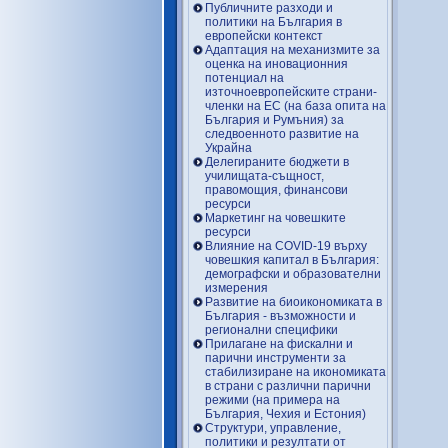
Публичните разходи и
политики на България в
европейски контекст
Адаптация на механизмите за
оценка на иновационния
потенциал на
източноевропейските страни-
членки на ЕС (на база опита на
България и Румъния) за
следвоенното развитие на
Украйна
Делегираните бюджети в
училищата-същност,
правомощия, финансови
ресурси
Маркетинг на човешките
ресурси
Влияние на COVID-19 върху
човешкия капитал в България:
демографски и образователни
измерения
Развитие на биоикономиката в
България - възможности и
регионални специфики
Прилагане на фискални и
парични инструменти за
стабилизиране на икономиката
в страни с различни парични
режими (на примера на
България, Чехия и Естония)
Структури, управление,
политики и резултати от