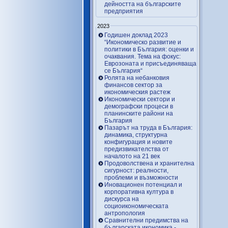
дейността на българските
предприятия
2023
Годишен доклад 2023
“Икономическо развитие и
политики в България: оценки и
очаквания. Тема на фокус:
Еврозоната и присъединяваща
се България“
Ролята на небанковия
финансов сектор за
икономическия растеж
Икономически сектори и
демографски процеси в
планинските райони на
България
Пазарът на труда в България:
динамика, структурна
конфигурация и новите
предизвикателства от
началото на 21 век
Продоволствена и хранителна
сигурност: реалности,
проблеми и възможности
Иновационен потенциал и
корпоративна култура в
дискурса на
социоикономическата
антропология
Сравнителни предимства на
българската икономика -