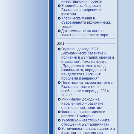
инвестиционни проекти
Енергийната бедност в
България: измерения и
фактори
Класическа линия в
съвременната икономическа
теория
Детерминанти за активен
живот на възрастните хора
2021
Годишен доклад 2021
„Икономическо развитие и
политики в България: оценки и
очаквания“. Тема на фокус:
„Предизвикателства пред
икономиката, породени от
пандемията COVID-19:
проблеми и решения“
Политики на пазара на труд в
България - развитие и
особености в периода 2014-
2020 г.
Минимални доходи на
населението – развитие,
съотношения, политики
Фактори на икономически
растеж в България
Търговско-инвестиционните
отношения България-Китай
Устойчивост на завръщането и
фактори за последваща