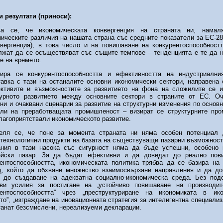
и резултати (приноси):
ва се, че икономическата конвергенция на страната ни, намал
ическите различия на нашата страна със средните показатели за ЕС-28
нвергенция), в това число и на повишаване на конкурентоспособност
лжат да се осъществяват със същите темпове – тенденцията е те да 
е на времето.
ира се конкурентоспособността и ефективността на индустриални
авка с тази на останалите основни икономически сектори, направена 
ективите и възможностите за развитието на фона на сложилите се 
турното развитието между основните сектори в страните от ЕС. Оч
ни и очаквани сценарии за развитие на структурни изменения по основн
сли на преработващата промишленост – визират се структурните про
лагоприятствали икономическото развитие.
еля се, че поне за момента страната ни няма особен потенциал 
технологични продукти на базата на съществуващи пазарни възможност
ания в тази насока със сигурност няма да бъде успешни, особено 
ейски пазар. За да бъдат ефективни и да доведат до реално пов
рентоспособността, икономическата политика трябва да се базира на
д, който да обхване множество взаимосвързани направления и да д
о до създаване на адекватна социално‑икономическа среда. Без под
кви усилия за постигане на „устойчиво повишаване на производит
рентоспособността” чрез „преструктуриране на икономиката в ик
то”, „изграждане на иновационната стратегия за интелигентна специализа
анат безсмислени, нереализуеми декларации.