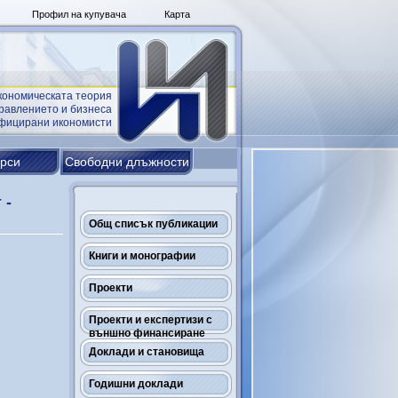
Профил на купувача
Карта
кономическата теория
равлението и бизнеса
ифицирани икономисти
урси
Свободни длъжности
 -
Общ списък публикации
Книги и монографии
Проекти
Проекти и експертизи с
външно финансиране
Доклади и становища
Годишни доклади