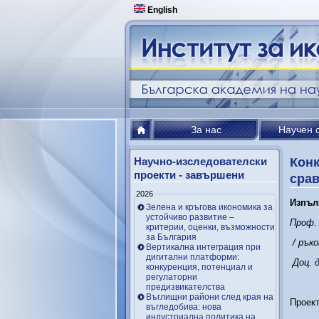
English
За нас
Научен 
Научно-изследователски
Конк
проекти - завършени
срав
2026
Изпъл
Зелена и кръгова икономика за
устойчиво развитие –
Проф.
критерии, оценки, възможности
за България
/
ръко
Вертикална интеграция при
дигитални платформи:
Доц. д
конкуренция, потенциал и
регулаторни
предизвикателства
Въглищни райони след края на
Проект
въгледобива: нова
индустриална политика на