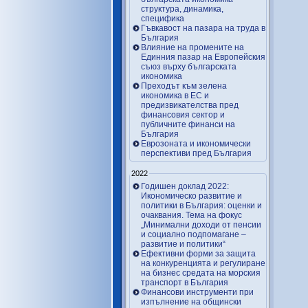
структура, динамика,
специфика
Гъвкавост на пазара на труда в
България
Влияние на промените на
Единния пазар на Европейския
съюз върху българската
икономика
Преходът към зелена
икономика в ЕС и
предизвикателства пред
финансовия сектор и
публичните финанси на
България
Еврозоната и икономически
перспективи пред България
2022
Годишен доклад 2022:
Икономическо развитие и
политики в България: оценки и
очаквания. Тема на фокус
„Минимални доходи от пенсии
и социално подпомагане –
развитие и политики“
Ефективни форми за защита
на конкуренцията и регулиране
на бизнес средата на морския
транспорт в България
Финансови инструменти при
изпълнение на общински