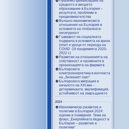
Публично финансиране на
средното и висшето
образование в България –
резултати, проблеми и
предизвикателства
Външно икономическите
отношения на България в
условията на глобалната
несигурност
Гъвкавост на социалната
подкрепа в условията на кризи
(опит и уроци от периода на
COVID -19 пандемията 2020-
2022 г.)
Развитие на отношенията на
собственост и промените в
организацията на фирмата
Българската
електроенергетика в контекста
на „Зеленият пакт“
Българската миграция в
началото на ХХІ век –
детерминанти, квалификация,
устойчивост на завръщането
2024
Икономическо развитие и
политики в България 2024:
оценки и очаквания. Тема на
фокус „Енергийната бедност в
България – развитие и
политики“