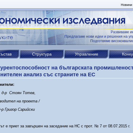
Новини
Развиваме и
Предлагаме нови идеи и решения на уп
Подготвяме висококвал
състав
Структура
Управление
Конк
урентоспособност на българската промишленост
нителен анализ със страните на ЕС
нители:
 д-р Стоян Тотев,
водител на проекта /
-р Григор Сарийски
ът е приет за завършен на заседание на НС с прот. № 7 от 08.07.2015 г.