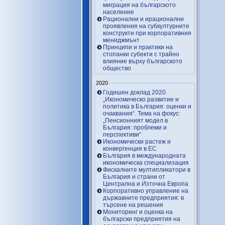
миграция на българското
население
Рационални и ирационални
проявления на субкултурните
конструкти при корпоративния
мениджмънт
Принципи и практики на
стопанки субекти с трайно
влияние върху българското
общество
2020
Годишен доклад 2020
„Икономическо развитие и
политика в България: оценки и
очаквания“. Тема на фокус:
„Пенсионният модел в
България: проблеми и
перспективи“
Икономически растеж и
конвергенция в ЕС
България в международната
икономическа специализация
Фискалните мултипликатори в
България и страни от
Централна и Източна Европа
Корпоративно управление на
държавните предприятия: в
търсене на решения
Мониторинг и оценка на
български предприятия на