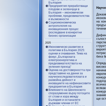
България
Предприятия преработващи
Научн
плодове и зеленчуци в
България – икономически
Доказ
проблеми, предизвикателства
иконом
и възможности
на ко
Социоикономическа
продъ
антропология на
течени
иновационния процес
(изследване в конкретни
Дефин
бизнес организации
съпост
персп
2025
струк
Икономическо развитие и
вероят
политики в България 2025:
потра
оценки и очаквания. Тема на
биха б
фокус „Българската
електроенергетика и
Опред
предизвикателствата на
високо
зеления преход“
Оценка на достоверността при
начин
представяне на данни за
европ
научноизследователската и
конку
развойна дейност и
подхо
иновациите на нефинансовите
всичк
предприятия в България
всяка
Влиянието на Шенгенското
конку
споразумение върху потоците
знание
от стоки и хора между
ще ост
България и останалите
държави членки от ЕС