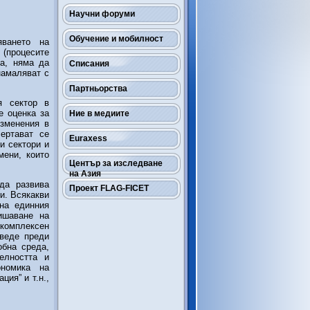
Научни форуми
Обучение и мобилност
яването на
 (процесите
та, няма да
Списания
намаляват с
Партньорства
я сектор в
е оценка за
Ние в медиите
изменения в
ертават се
Euraxess
и сектори и
мени, които
Център за изследване
на Азия
да развива
Проект FLAG-FICET
и. Всякакви
на единния
ишаване на
 комплексен
оведе преди
обна среда,
елността и
ономика на
ция” и т.н.,