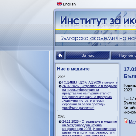
English
За нас
Научен 
Ние в медиите
17.0
Бъл
2026
ГОДИШЕН ДОКЛАД 2026 в медиите
Годин
26.02.2026 - Отразяване в медиите
на пресконференция за
2023
представяне на първия етап от
Националната научна програма
На 17 
„Критични и стратегически
Българ
суровини за зелен преход и
Китайс
устойчиво развитие“
иконом
2025
24.11.2025 - Отразяване в медиите
Мед
на Международна научна
конференция 2025 „Икономическо
развитие и политики: реалности и