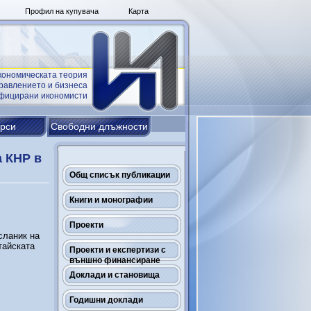
Профил на купувача
Карта
кономическата теория
равлението и бизнеса
ифицирани икономисти
урси
Свободни длъжности
а КНР в
Общ списък публикации
Книги и монографии
Проекти
сланик на
тайската
Проекти и експертизи с
външно финансиране
Доклади и становища
Годишни доклади