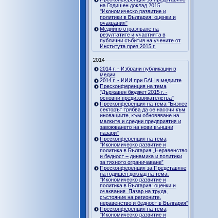
на Годишен доклад 2015
"Икономическо развитие и
политики в България: оценки и
очаквания"
Медийно отразяване на
резултатите и участията в
публични събития на учените от
Института през 2015 г.
2014
2014 г. - Избрани публикации в
медии
2014 г. - ИИИ при БАН в медиите
Пресконференция на тема
"Държавен бюджет 2015 г. -
основни предиззвикателства"
Пресконференция на тема "Бизнес
секторът трябва да се насочи към
иновациите, към обновяване на
малките и средни предприятия и
завоюването на нови външни
пазари"
Пресконференция на тема
"Икономическо развитие и
политика в България „Неравенство
и бедност – динамика и политики
за тяхното ограничаване”
Пресконференция за Представяне
на годишен доклад на тема:
"Икономическо развитие и
политика в България: оценки и
очаквания. Пазар на труда,
състояние на регионите,
неравенство и бедност в България"
Пресконференция на тема
"Икономическо развитие и