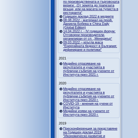
по производствената и търговската
вериги: „От земята до трапезата
вкъщи, или на масата на туриста в
ресторанта“
Годишен доклад 2022 в медиите
08.08.2022 - материал на проф.
Даниела Бобева в China Daily
(Global Edition)
14.04.2022 г. - IV годишен форум:
Отговорни производители,
организиран от сп. „Мениджър“
09.03.2022 – кръгла маса
"Енергийната бедност в България:
дефиниране и политики"
2021
Медийно отразяване на
резултатите и участията в
публични събития на учените от
Института през 2021 г.
2020
Медийно отразяване на
резултатите и участията в
публични събития на учените от
Института през 2020 г.
COVID-19 - мнения на учени от
Института
Медийни изяви на учените от
Института през 2020 г.
2019
Пресконференция за представяне
на Годишен доклад 2019
"Икономическо развитие и