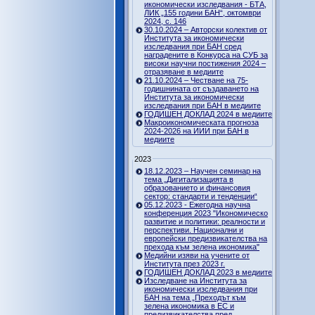
икономически изследвания - БТА,
ЛИК „155 години БАН“, октомври
2024, с. 146
30.10.2024 – Авторски колектив от
Института за икономически
изследвания при БАН сред
наградените в Конкурса на СУБ за
високи научни постижения 2024 –
отразяване в медиите
21.10.2024 – Честване на 75-
годишнината от създаването на
Института за икономически
изследвания при БАН в медиите
ГОДИШЕН ДОКЛАД 2024 в медиите
Макроикономическата прогноза
2024-2026 на ИИИ при БАН в
медиите
2023
18.12.2023 – Научен семинар на
тема „Дигитализацията в
образованието и финансовия
сектор: стандарти и тенденции“
05.12.2023 - Ежегодна научна
конференция 2023 "Икономическо
развитие и политики: реалности и
перспективи. Национални и
европейски предизвикателства на
прехода към зелена икономика"
Медийни изяви на учените от
Института през 2023 г.
ГОДИШЕН ДОКЛАД 2023 в медиите
Изследване на Института за
икономически изследвания при
БАН на тема „Преходът към
зелена икономика в ЕС и
предизвикателства пред