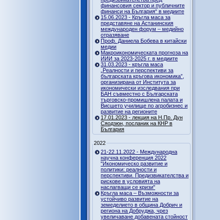
финансовия сектор и публичните
финанси на България“ в медиите
15.06.2023 - Кръгла маса за
представяне на Астанинския
международен форум – медийно
отразяване
Проф. Даниела Бобева в китайски
медии
Макроикономическата прогноза на
ИИИ за 2023-2025 г. в медиите
31.03.2023 - кръгла маса
„Реалности и перспективи за
българската кръгова икономика”,
организирана от Института за
икономически изследвания при
БАН съвместно с Българската
търговско-промишлена палата и
Висшето училище по агробизнес и
развитие на регионите
17.01.2023 - лекция на Н.Пр. Дун
Сяодзюн, посланик на КНР в
България
2022
21-22.11.2022 - Международна
научна конференция 2022
"Икономическо развитие и
политики: реалности и
перспективи. Предизвикателства и
рискове в условията на
наслагващи се кризи"
Кръгла маса – Възможности за
устойчиво развитие на
земеделието в община Добрич и
региона на Добруджа, чрез
увеличаване добавената стойност