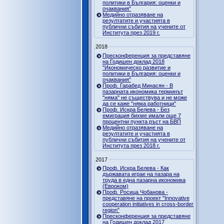
политики в България: оценки и
очаквания"
Медийно отразяване на
резултатите и участията в
публични събития на учените от
Института през 2019 г.
2018
Пресконференция за представяне
на Годишен доклад 2018
"Икономическо развитие и
политики в България: оценки и
очаквания"
Проф. Гарабед Минасян - В
пазарната икономика терминът
"няма" не съществува и не може
да се каже "няма работници"
Проф. Искра Белева - Без
емиграция бихме имали още 7
процентни пункта ръст на БВП
Медийно отразяване на
резултатите и участията в
публични събития на учените от
Института през 2018 г.
2017
Проф. Искра Белева - Как
държавата играе на пазара на
труда в една пазарна икономика
(Евроком)
Проф. Росица Чобанова -
представяне на проект "Innovative
cooperation initiatives in cross-border
region"
Пресконференция за представяне
на Годишен доклад 2017