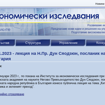
Новини
Развиваме и
Предлагаме нови идеи и решения на уп
Подготвяме висококвал
състав
Структура
Управление
Конк
1.2023 - лекция на Н.Пр. Дун Сяодзюн, посланик н
гария
а:
януари 2023 г., по покана на Института за икономически изследвания при
ската академия на науките Негово Превъзходителство Дун Сяодзюн, по
ката народна република в България изнесе публична лекция на тема „Ки
ика и зеленият преход“.
ийно отразяване