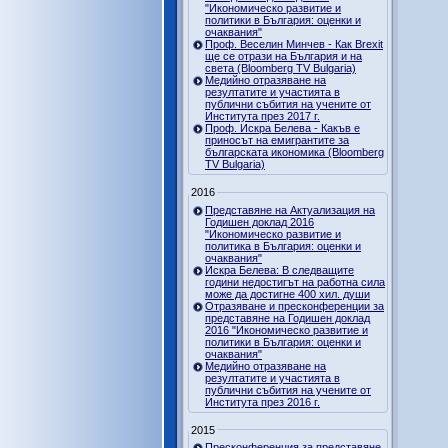
"Икономическо развитие и
политики в България: оценки и
очаквания"
Проф. Веселин Минчев - Как Brexit
ще се отрази на България и на
света (Bloomberg TV Bulgaria)
Медийно отразяване на
резултатите и участията в
публични събития на учените от
Института през 2017 г.
Проф. Искра Белева - Какъв е
приносът на емигрантите за
българската икономика (Bloomberg
TV Bulgaria)
2016
Представяне на Актуализация на
Годишен доклад 2016
"Икономическо развитие и
политика в България: оценки и
очаквания"
Искра Белева: В следващите
години недостигът на работна сила
може да достигне 400 хил. души
Отразяване и пресконференции за
представяне на Годишен доклад
2016 "Икономическо развитие и
политики в България: оценки и
очаквания"
Медийно отразяване на
резултатите и участията в
публични събития на учените от
Института през 2016 г.
2015
Пресконференция за представяне