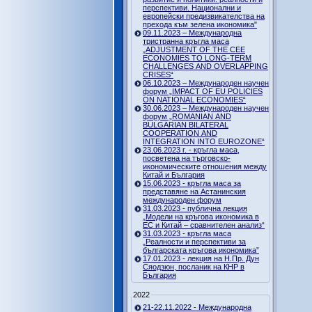
перспективи. Национални и
европейски предизвикателства на
прехода към зелена икономика"
09.11.2023 – Международна
тристранна кръгла маса
„ADJUSTMENT OF THE CEE
ECONOMIES TO LONG-TERM
CHALLENGES AND OVERLAPPING
CRISES“
06.10.2023 – Международен научен
форум „IMPACT OF EU POLICIES
ON NATIONAL ECONOMIES“
30.06.2023 – Международен научен
форум „ROMANIAN AND
BULGARIAN BILATERAL
COOPERATION AND
INTEGRATION INTO EUROZONE“
23.06.2023 г. - кръгла маса,
посветена на търговско-
икономическите отношения между
Китай и България
15.06.2023 - кръгла маса за
представяне на Астанинския
международен форум
31.03.2023 - публична лекция
„Модели на кръгова икономика в
ЕС и Китай – сравнителен анализ“
31.03.2023 - кръгла маса
„Реалности и перспективи за
българската кръгова икономика”
17.01.2023 - лекция на Н.Пр. Дун
Сяодзюн, посланик на КНР в
България
2022
21-22.11.2022 - Международна