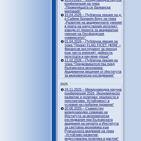
конференция на тема
„Променящата се балканска
миграция“
15.04.2026 – Публична лекция на д-
р Сабине Бонакер-Брус на тема
„Развитие на академичните умения
в ерата на изкуствения интелект:
изводи от проекта за академични
умения на Оксфордския
университет“
01.04.2026 – Публична лекция на
тема “Проект FLAG FICET (ФЛАГ –
Финансов инструмент за преход
към чиста енергия): дейности,
резултати и научени уроци”
11.02.2026 – Публична лекция на
тема “Предизвикателства пред
българската икономика:
Академични решения от Института
за икономически изследвания”
2025
24.11.2025 – Международна научна
конференция 2025 „Икономическо
развитие и политики: реалности и
перспективи. Устойчивост в
условия на глобални промени“
20.06.2025 – Съвместен
международен семинар на
Института за икономически
изследвания при Българската
академия на науките и Института
за световна икономика към
Румънската академия на тема
„Устойчиво развитие,
индустриална политика и растеж“