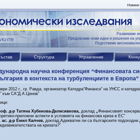
Новини
Развиваме и
Предлагаме нови идеи и решения на уп
Подготвяме висококвал
състав
Структура
Управление
Конк
дународна научна конференция “Финансовата си
ългария в контекста на турбуленциите в Европа”
ври 2012 г., гр. Равда, организатор Катедра”Финанси” на УНСС и катедр
” към СА”Д.А.Ценов”
ици:
оф. д-р Татяна Хубенова-Делисивкова,
доклад
„
Финансовият консерв
оретико-приложни аспекти в условията на финансова криза в ЕС”
. ас. д-р Емил Калчев,
доклад„Адекватни ли са българските подоходни 
едизвикателствата на кризата?”