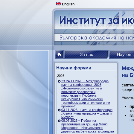
English
За нас
Научен 
Научни форуми
Меж
на Б
2026
23-24.11.2026 – Международна
научна конференция 2026
септем
„Икономическо развитие и
кредит
политики: реалности и
перспективи. Глобална
Участн
несигурност, икономически
трансформации и технологични
пр
промени“
03.11.2026 - научна конференция
те
„Климатична миграция – факти и
гл
митове“
пр
08.07.2026 – Публична
презентация на доц. д-р Маню
Моравенов - Изпълнителен
директор на Българската фондова