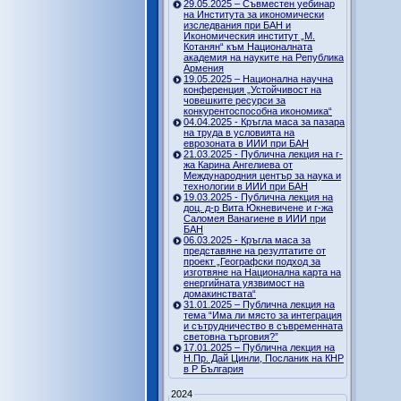
29.05.2025 – Съвместен уебинар
на Института за икономически
изследвания при БАН и
Икономическия институт „М.
Котанян“ към Националната
академия на науките на Република
Армения
19.05.2025 – Национална научна
конференция „Устойчивост на
човешките ресурси за
конкурентоспособна икономика“
04.04.2025 - Кръгла маса за пазара
на труда в условията на
еврозоната в ИИИ при БАН
21.03.2025 - Публична лекция на г-
жа Карина Ангелиева от
Международния център за наука и
технологии в ИИИ при БАН
19.03.2025 - Публична лекция на
доц. д-р Вита Юкневичене и г-жа
Саломея Ванагиене в ИИИ при
БАН
06.03.2025 - Кръгла маса за
представяне на резултатите от
проект „Географски подход за
изготвяне на Национална карта на
енергийната уязвимост на
домакинствата“
31.01.2025 – Публична лекция на
тема “Има ли място за интеграция
и сътрудничество в съвременната
световна търговия?”
17.01.2025 – Публична лекция на
Н.Пр. Дай Цинли, Посланик на КНР
в Р България
2024