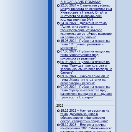
BULGARIA AND ROMANIA“
22.05.2024 – Съвместен уебинар
между Школата по икономика към
Университета Нанкай, Китай, и
Института за икономически
изследвания при БАН
24.04.2024 – Дискусия на тема
"Аспекти на зелената
трансформация: от кръгова
икономика до устойчиво развитие
на планинските райони"
15.03.2024 - Публична лекция на
тема “ Устойчиво развитие и
маркетинг”
07.03.2024 - Публична лекция на
тема “Иновативният град:
концепция за развитие”
06.03.2024 - Публична лекция на
тема “Преходът към кръгова и
зелена икономика през погледа на
банките”
09.02.2024 – Научен семинар на
тема „Маркетинг стратегии на
агросектори и региони“
07.02.2024 - Публична лекция на
тема “Предизвикателства пред
развитието на водния и въздушен
транспорт в България”
2023
18.12.2023 – Научен семинар на
тема „Дигитализацията в
образованието и финансовия
сектор: стандарти и тенденции“
05.12.2023 – Ежегодна научна
конференция 2023 "Икономическо
развитие и политики: реалности и