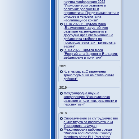
научна конференция 2022
"Икономическо развитие и
политики: реалности и
перспективи. Предизвикателства и
рискове в условията на
наслагващи се кризи"
17.10.2022 г. - кръгла маса
„Възможности за устойчиво
развитие на земеделието в
Добруджа чрез увеличаване на
добавената стойност по
производствената и търговската
верига“
09.03.2022 - кръгла маса
"Енергийната бедност в България:
дефиниране и политики"
2021
Кръгла маса „Съвременни
трансформации на стопанската
дейност”
2019
Международна научна
конференция “Икономическо
развитие и политики: реалности и
перспективи”
2018
Споразумение за сътрудничество
с Института за развитието към
Университета Фудан
Международна работна среща
"Bulgaria and Romania: Country
Members of the EU, Part of the