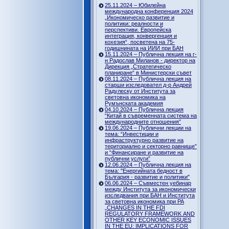
25.11.2024 – Юбилейна
международна конференция 2024
„Икономическо развитие и
политики: реалности и
перспективи. Европейска
интеграция, конвергенция и
кохезия“, посветена на 75-
годишнината на ИИИ при БАН
15.11.2024 – Публична лекция на г-
н Радослав Миланов - директор на
Дирекция „Стратегическо
планиране“ в Министерски съвет
08.11.2024 – Публична лекция на
старши изследовател д-р Андрей
Радулеску от Института за
световна икономика на
Румънската академия
04.10.2024 – Публична лекция
“Китай в съвременната система на
международните отношения”
19.06.2024 – Публични лекции на
тема: “Инвестиции и
инфраструктурно развитие на
териториално и секторно равнище”
и “Финансиране и развитие на
публични услуги”
12.06.2024 – Публична лекция на
тема: "Енергийната бедност в
България - развитие и политики"
06.06.2024 – Съвместен уебинар
между Института за икономически
изследвания при БАН и Института
за световна икономика при РА
„CHANGES IN THE FDI
REGULATORY FRAMEWORK AND
OTHER KEY ECONOMIC ISSUES
IN THE EU: IMPLICATIONS FOR