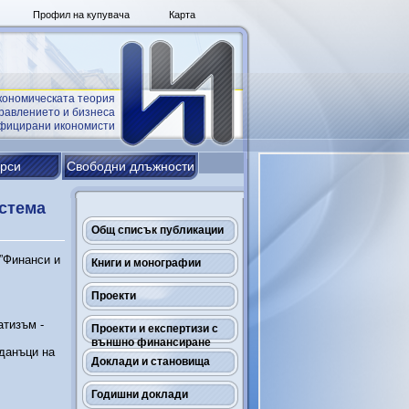
Профил на купувача
Карта
кономическата теория
равлението и бизнеса
ифицирани икономисти
урси
Свободни длъжности
стема
Общ списък публикации
а”Финанси и
Книги и монографии
Проекти
атизъм -
Проекти и експертизи с
външно финансиране
данъци на
Доклади и становища
Годишни доклади