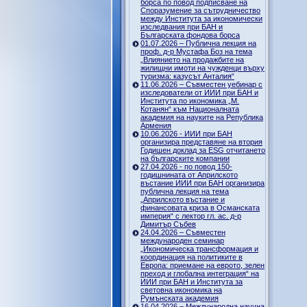
борса по повод подписване на
Споразумение за сътрудничество
между Института за икономически
изследвания при БАН и
Българската фондова борса
01.07.2026 – Публична лекция на
проф. д-р Мустафа Боз на тема
„Влиянието на продажбите на
жилищни имоти на чужденци върху
туризма: казусът Анталия“
11.06.2026 – Съвместен уебинар с
изследователи от ИИИ при БАН и
Института по икономика „М.
Котанян“ към Националната
академия на науките на Република
Армения
10.06.2026 - ИИИ при БАН
организира представяне на втория
Годишен доклад за ESG отчитането
на българските компании
27.04.2026 - по повод 150-
годишнината от Априлското
въстание ИИИ при БАН организира
публична лекция на тема
„Априлското въстание и
финансовата криза в Османската
империя“ с лектор гл. ас. д-р
Димитър Събев
24.04.2026 – Съвместен
международен семинар
„Икономическа трансформация и
координация на политиките в
Европа: приемане на еврото, зелен
преход и глобална интеграция“ на
ИИИ при БАН и Института за
световна икономика на
Румънската академия
16.04.2026 – Международна научна