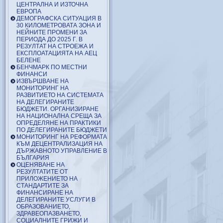
ЦЕНТРАЛНА И ИЗТОЧНА
ЕВРОПА
ДЕМОГРАФСКА СИТУАЦИЯ В
30 КИЛОМЕТРОВАТА ЗОНА И
НЕЙНИТЕ ПРОМЕНИ ЗА
ПЕРИОДА ДО 2025 Г. В
РЕЗУЛТАТ НА СТРОЕЖА И
ЕКСПЛОАТАЦИЯТА НА АЕЦ
БЕЛЕНЕ
БЕНЧМАРК ПО МЕСТНИ
ФИНАНСИ
ИЗВЪРШВАНЕ НА
МОНИТОРИНГ НА
РАЗВИТИЕТО НА СИСТЕМАТА
НА ДЕЛЕГИРАНИТЕ
БЮДЖЕТИ. ОРГАНИЗИРАНЕ
НА НАЦИОНАЛНА СРЕЩА ЗА
ОПРЕДЕЛЯНЕ НА ПРАКТИКИ
ПО ДЕЛЕГИРАНИТЕ БЮДЖЕТИ
МОНИТОРИНГ НА РЕФОРМАТА
КЪМ ДЕЦЕНТРАЛИЗАЦИЯ НА
ДЪРЖАВНОТО УПРАВЛЕНИЕ В
БЪЛГАРИЯ
ОЦЕНЯВАНЕ НА
РЕЗУЛТАТИТЕ ОТ
ПРИЛОЖЕНИЕТО НА
СТАНДАРТИТЕ ЗА
ФИНАНСИРАНЕ НА
ДЕЛЕГИРАНИТЕ УСЛУГИ В
ОБРАЗОВАНИЕТО,
ЗДРАВЕОПАЗВАНЕТО,
СОЦИАЛНИТЕ ГРИЖИ И