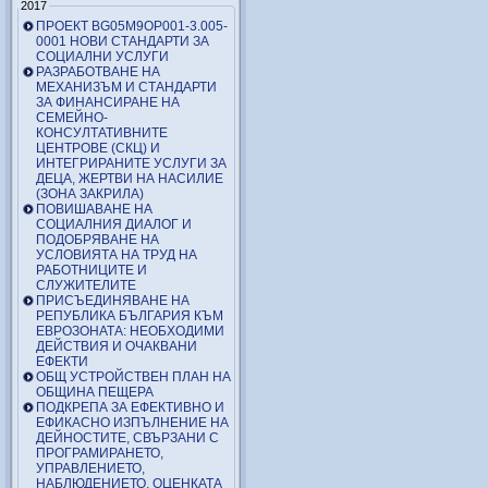
2017
ПРОЕКТ BG05M9OP001-3.005-
0001 НОВИ СТАНДАРТИ ЗА
СОЦИАЛНИ УСЛУГИ
РАЗРАБОТВАНЕ НА
МЕХАНИЗЪМ И СТАНДАРТИ
ЗА ФИНАНСИРАНЕ НА
СЕМЕЙНО-
КОНСУЛТАТИВНИТЕ
ЦЕНТРОВЕ (СКЦ) И
ИНТЕГРИРАНИТЕ УСЛУГИ ЗА
ДЕЦА, ЖЕРТВИ НА НАСИЛИЕ
(ЗОНА ЗАКРИЛА)
ПОВИШАВАНЕ НА
СОЦИАЛНИЯ ДИАЛОГ И
ПОДОБРЯВАНЕ НА
УСЛОВИЯТА НА ТРУД НА
РАБОТНИЦИТЕ И
СЛУЖИТЕЛИТЕ
ПРИСЪЕДИНЯВАНЕ НА
РЕПУБЛИКА БЪЛГАРИЯ КЪМ
ЕВРОЗОНАТА: НЕОБХОДИМИ
ДЕЙСТВИЯ И ОЧАКВАНИ
ЕФЕКТИ
ОБЩ УСТРОЙСТВЕН ПЛАН НА
ОБЩИНА ПЕЩЕРА
ПОДКРЕПА ЗА ЕФЕКТИВНО И
ЕФИКАСНО ИЗПЪЛНЕНИЕ НА
ДЕЙНОСТИТЕ, СВЪРЗАНИ С
ПРОГРАМИРАНЕТО,
УПРАВЛЕНИЕТО,
НАБЛЮДЕНИЕТО, ОЦЕНКАТА