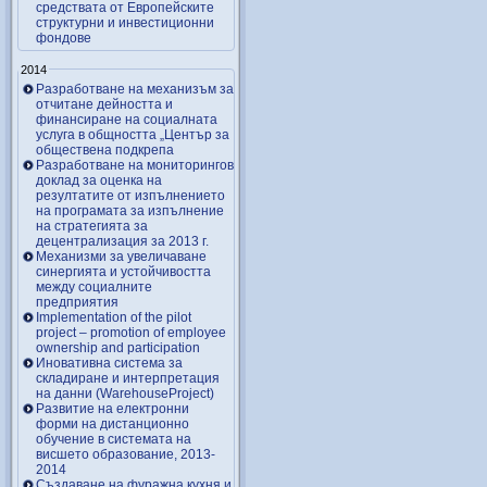
средствата от Европейските
структурни и инвестиционни
фондове
2014
Разработване на механизъм за
отчитане дейността и
финансиране на социалната
услуга в общността „Център за
обществена подкрепа
Разработване на мониторингов
доклад за оценка на
резултатите от изпълнението
на програмата за изпълнение
на стратегията за
децентрализация за 2013 г.
Механизми за увеличаване
синергията и устойчивостта
между социалните
предприятия
Implementation of the pilot
project – promotion of employee
ownership and participation
Иновативна система за
складиране и интерпретация
на данни (WarehouseProject)
Развитие на електронни
форми на дистанционно
обучение в системата на
висшето образование, 2013-
2014
Създаване на фуражна кухня и