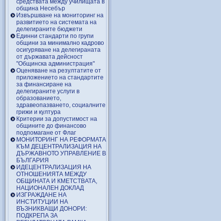
средствата между училищата в
община Несебър
Извършване на мониторинг на
развитието на системата на
делегираните бюджети
Единни стандарти по групи
общини за минимално кадрово
осигуряване на делегираната
от държавата дейсност
"Общинска администрация"
Оценяване на резултатите от
приложението на стандартите
за финансиране на
делегираните услуги в
образованието,
здравеопазването, социалните
грижи и култура
Критерии за допустимост на
общините до финансово
подпомагане от Флаг
МОНИТОРИНГ НА РЕФОРМАТА
КЪМ ДЕЦЕНТРАЛИЗАЦИЯ НА
ДЪРЖАВНОТО УПРАВЛЕНИЕ В
БЪЛГАРИЯ
ИДЕЦЕНТРАЛИЗАЦИЯ НА
ОТНОШЕНИЯТА МЕЖДУ
ОБЩИНАТА И КМЕТСТВАТА,
НАЦИОНАЛЕН ДОКЛАД
ИЗГРАЖДАНЕ НА
ИНСТИТУЦИИ НА
ВЪЗНИКВАЩИ ДОНОРИ:
ПОДКРЕПА ЗА