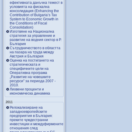
ефективната данъчна тежест в
условията на фискална
консолидация (Enhancing the
Contribution of Bulgaria’s Tax
System to Economic Growth in
the Conditions of Fiscal
Consolidation)
Изготвяне на Национална
стратегия за управление и
развитие на водния сектор в Р.
България
Сътрудничеството в областта
на пазара на труда между
Австрия и България
Оценка на постигането на
стратегическата и
специфичните цели на
Оперативна програма
„Развитие на човешките
ресурси” за периода 2007 ‑
2010.
Лихвени проценти и
икономическа динамика
2011
Релокализиране на
западноевропейските
предприятия в България:
преките чуждестранни
инвестиции и междуфирмените
отношения след