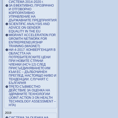
СИСТЕМА 2014-2020 г.
ЗА ЕФЕКТИВНО, ПРОЗРАЧНО
И ОТГОВОРНО
КОРПОРАТИВНО
УПРАВЛЕНИЕ НА
ДЪРЖАВНИТЕ ПРЕДПРИЯТИЯ
SCIENTIFIC ANALYSIS AND
ADVICE ON GENDER
EQUALITY IN THE EU
MIGRANT ACCELERATION FOR
GROWTH NETWORK FOR
ENTREPRENEURSHIP
TRAINING (MAGNET)
НИ-4-2017: КОНВЕРГЕНЦИЯ В
ОБЛАСТТА НА
ПОТРЕБИТЕЛСКИТЕ ЦЕНИ
ПРИ НОВИТЕ СТРАНИ
ЧЛЕНКИ (НСЧ-12) СЛЕД
ПРИСЪЕДИНЯВАНЕТО ИМ
КЪМ ЕС – ДЪЛБОЧИНЕН
ПРЕГЛЕД, НАСТОЯЩО НИВО И
ТЕНДЕНЦИИ. СЛУЧАЯТ С
БЪЛГАРИЯ
ТРЕТО СЪВМЕСТНО
ДЕЙСТВИЕ ЗА ОЦЕНКА НА
ЗДРАВНИТЕ ТЕХНОЛОГИИ
(JOINT ACTION 3 ON HEALTH
TECHNOLOGY ASSESSMENT –
HTA)
2019
СИСТЕМА ЗА ОЦЕНКА НА