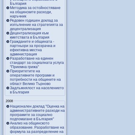
България
Методика за остойностяване
на общинските разходи,
наръчник
Редовен годишен доклад за
изпълнение на стратегията за
децентрализация
Децентрализация към
кметствата в България
Гражданите и общината -
партньори за прозрачна и
ефективна местна
администрация
Разработване на единен
стандарт за социалната услуга
"Приемна грижа"
Приоритетите на
оперативните програми и
потребности на общините на
област Велико Търново
Задлъжнялост на населението
в България
2008
Национален доклад "Оценка на
административните разходи на
програмите за социално
подпомагане в България"
Анализ на общинското
образование. Разработване на
формула за разпределение на