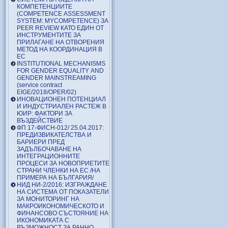
КОМПЕТЕНЦИИТЕ
(COMPETENCE ASSESSMENT
SYSTEM: MYCOMPETENCE) ЗА
PEER REVIEW КАТО ЕДИН ОТ
ИНСТРУМЕНТИТЕ ЗА
ПРИЛАГАНЕ НА ОТВОРЕНИЯ
МЕТОД НА КООРДИНАЦИЯ В
ЕС
INSTITUTIONAL MECHANISMS
FOR GENDER EQUALITY AND
GENDER MAINSTREAMING
(service contract
EIGE/2018/OPER/02)
ИНОВАЦИОНЕН ПОТЕНЦИАЛ
И ИНДУСТРИАЛЕН РАСТЕЖ В
ЮИР: ФАКТОРИ ЗА
ВЪЗДЕЙСТВИЕ
ФП 17-ФИСН-012/ 25.04.2017:
ПРЕДИЗВИКАТЕЛСТВА И
БАРИЕРИ ПРЕД
ЗАДЪЛБОЧАВАНЕ НА
ИНТЕГРАЦИОННИТЕ
ПРОЦЕСИ ЗА НОВОПРИЕТИТЕ
СТРАНИ ЧЛЕНКИ НА ЕС /НА
ПРИМЕРА НА БЪЛГАРИЯ/
НИД НИ-2/2016: ИЗГРАЖДАНЕ
НА СИСТЕМА ОТ ПОКАЗАТЕЛИ
ЗА МОНИТОРИНГ НА
МАКРОИКОНОМИЧЕСКОТО И
ФИНАНСОВО СЪСТОЯНИЕ НА
ИКОНОМИКАТА С
ВЪЗМОЖНОСТ ЗА РАННО