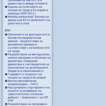
проблеми на заетостта и
равенството между половете
Оценка на политиките на
пазара на труда в България в
периода 2008-2011 г.
Mobility partnership” Експертна
мрежа към ЕК по мобилност на
работната сила
2010
Обучението на докторантите в
базови исзледователски
умения - предпоставки за
динамична кариера в
съответствие с потребностите
на труда
Разработване на методология,
учебни програми и обучение на
директори, помощник-
директори и счетоводители за
приложение на делегираните
бюджети в образованието
Гъвкавост и сигурност на
пазара на труда в България
Кратка икономическа
енциклопедия – УНСС
Насърчаване стартирането на
проекти за развиване на
самостоятелна стопанска
дейност – Компонент I. на ОП
РЧР
Разработване на програми и