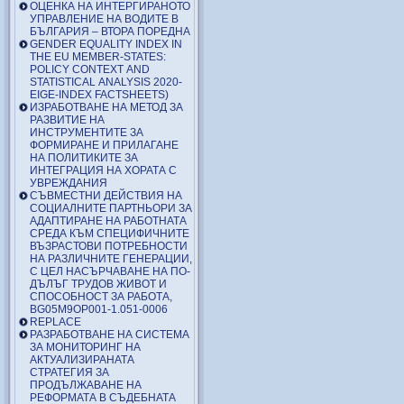
ОЦЕНКА НА ИНТЕРГИРАНОТО
УПРАВЛЕНИЕ НА ВОДИТЕ В
БЪЛГАРИЯ – ВТОРА ПОРЕДНА
GENDER EQUALITY INDEX IN
THE EU MEMBER-STATES:
POLICY CONTEXT AND
STATISTICAL ANALYSIS 2020-
EIGE-INDEX FACTSHEETS)
ИЗРАБОТВАНЕ НА МЕТОД ЗА
РАЗВИТИЕ НА
ИНСТРУМЕНТИТЕ ЗА
ФОРМИРАНЕ И ПРИЛАГАНЕ
НА ПОЛИТИКИТЕ ЗА
ИНТЕГРАЦИЯ НА ХОРАТА С
УВРЕЖДАНИЯ
СЪВМЕСТНИ ДЕЙСТВИЯ НА
СОЦИАЛНИТЕ ПАРТНЬОРИ ЗА
АДАПТИРАНЕ НА РАБОТНАТА
СРЕДА КЪМ СПЕЦИФИЧНИТЕ
ВЪЗРАСТОВИ ПОТРЕБНОСТИ
НА РАЗЛИЧНИТЕ ГЕНЕРАЦИИ,
С ЦЕЛ НАСЪРЧАВАНЕ НА ПО-
ДЪЛЪГ ТРУДОВ ЖИВОТ И
СПОСОБНОСТ ЗА РАБОТА,
BG05M9OP001-1.051-0006
REPLACE
РАЗРАБОТВАНЕ НА СИСТЕМА
ЗА МОНИТОРИНГ НА
АКТУАЛИЗИРАНАТА
СТРАТЕГИЯ ЗА
ПРОДЪЛЖАВАНЕ НА
РЕФОРМАТА В СЪДЕБНАТА