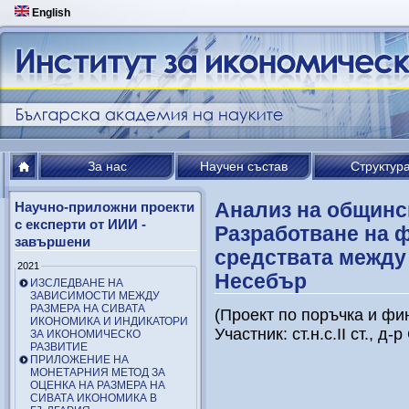
English
За нас
Научен състав
Структур
Анализ на общинс
Научно-приложни проекти
с експерти от ИИИ -
Разработване на 
завършени
средствата между
2021
Несебър
ИЗСЛЕДВАНЕ НА
ЗАВИСИМОСТИ МЕЖДУ
РАЗМЕРА НА СИВАТА
(Проект по поръчка и фи
ИКОНОМИКА И ИНДИКАТОРИ
Участник: ст.н.с.ІІ ст., 
ЗА ИКОНОМИЧЕСКО
РАЗВИТИЕ
ПРИЛОЖЕНИЕ НА
МОНЕТАРНИЯ МЕТОД ЗА
ОЦЕНКА НА РАЗМЕРА НА
СИВАТА ИКОНОМИКА В