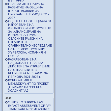
БЪЛГАРИЯ
ПЛАН ЗА ИНТЕГРИРАНО
РАЗВИТИЕ НА ОБЩИНА
(ПИРО) ПЛОВДИВ ЗА
ПРОГРАМЕН ПЕРИОД 2021-
2027 г.
ОЦЕНКА НА ПОТЕНЦИАЛА ЗА
ИЗПОЛЗВАНЕ НА
ФИНАНСОВИ ИНСТРУМЕНТИ
ЗА ФИНАНСИРАНЕ НА
ИНФРАСТРУКТУРА В
СЕЛСКИТЕ РАЙОНИ НА
СТРАНИТЕ ОТ ЕС –
СРАВНИТЕЛНО ИЗСЛЕДВАНЕ
НА БЪЛГАРИЯ, РУМЪНИЯ,
ХЪРВАТСКА, ИСПАНИЯ И
ПОЛША
РАЗРАБОТВАНЕ НА
НАЦИОНАЛЕН ПЛАН ЗА
ДЕЙСТВИЕ ЗА УПРАВЛЕНИЕ
НА ОТПАДЪЦИТЕ В
РЕПУБЛИКА БЪЛГАРИЯ ЗА
ПЕРИОДА 2021-2028 г.
КОРПОРАТИВЕН
МЕНИДЖМЪНТ ПО ПРОЕКТ
„СЪРБИЯ“ НА "ОВЕРГАЗ
ХОЛДИНГ" АД
2020
STUDY TO SUPPORT AN
IMPACT ASSESSMENT OF PAY
TRANSPARENCY MEASURES