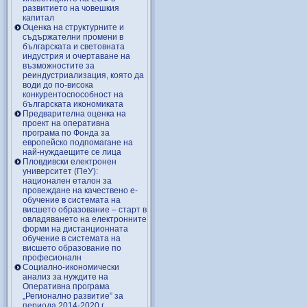
развитието на човешкия
капитал
Оценка на структурните и
съдържателни промени в
българската и световната
индустрия и очертаване на
възможностите за
реиндустриализация, която да
води до по-висока
конкурентоспособност на
българската икономиката
Предварителна оценка на
проект на оперативна
програма по Фонда за
европейско подпомагане на
най-нуждаещите се лица
Пловдивски електронен
университет (ПеУ):
национален еталон за
провеждане на качествено е-
обучение в системата на
висшето образование – старт в
овладяването на електронните
форми на дистанционната
обучение в системата на
висшето образование по
професионалн
Социално-икономически
анализ за нуждите на
Оперативна програма
„Регионално развитие” за
периода 2014-2020 г.