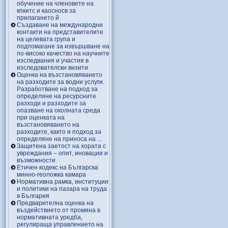
обучение на членовете на
кпкитс и каосносв за
прилагането й
Създаване на международни
контакти на представителите
на целевата група и
подпомагане за извършване на
по-високо качество на научните
изследвания и участия в
изследователски визити
Оценка на възстановяването
на разходите за водни услуги.
Разработване на подход за
определяне на ресурсните
разходи и разходите за
опазване на околната среда
при оценката на
възстановяването на
разходите, както и подход за
определяне на приноса на ...
Защитена заетост на хората с
увреждания – опит, иновации и
възможности
Етичен кодекс на Българска
минно-геоложка камара
Нормативна рамка, институции
и политики на пазара на труда
в България
Предварителна оценка на
въздействието от промяна в
нормативната уредба,
регулираща управлението на