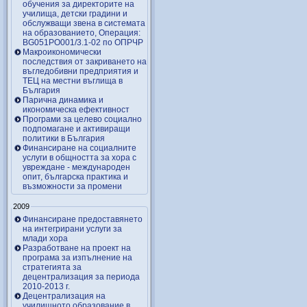
обучения за директорите на
училища, детски градини и
обслужващи звена в системата
на образованието, Операция:
BG051PO001/3.1-02 по ОПРЧР
Макроикономически
последствия от закриването на
въгледобивни предприятия и
ТЕЦ на местни въглища в
България
Парична динамика и
икономическа ефективност
Програми за целево социално
подпомагане и активиращи
политики в България
Финансиране на социалните
услуги в общността за хора с
увреждане - международен
опит, българска практика и
възможности за промени
2009
Финансиране предоставянето
на интегрирани услуги за
млади хора
Разработване на проект на
програма за изпълнение на
стратегията за
децентрализация за периода
2010-2013 г.
Децентрализация на
училищното образование в