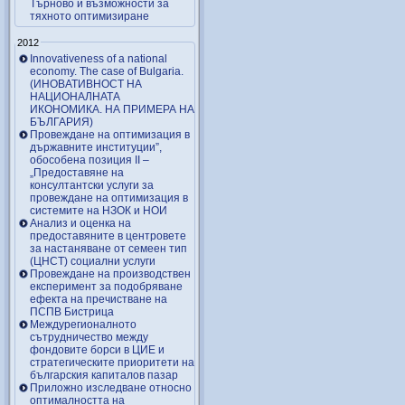
Търново и възможности за
тяхното оптимизиране
2012
Innovativeness of a national
economy. The case of Bulgaria.
(ИНОВАТИВНОСТ НА
НАЦИОНАЛНАТА
ИКОНОМИКА. НА ПРИМЕРА НА
БЪЛГАРИЯ)
Провеждане на оптимизация в
държавните институции”,
обособена позиция ІІ –
„Предоставяне на
консултантски услуги за
провеждане на оптимизация в
системите на НЗОК и НОИ
Анализ и оценка на
предоставяните в центровете
за настаняване от семеен тип
(ЦНСТ) социални услуги
Провеждане на производствен
експеримент за подобряване
ефекта на пречистване на
ПСПВ Бистрица
Междурегионалното
сътрудничество между
фондовите борси в ЦИЕ и
стратегическите приоритети на
българския капиталов пазар
Приложно изследване относно
оптималността на