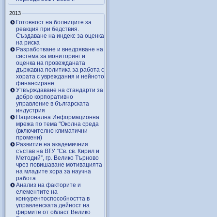
2013
Готовност на болниците за
реакция при бедствия.
Създаване на индекс за оценка
на риска
Разработване и внедряване на
система за мониторинг и
оценка на провежданата
държавна политика за работа с
хората с увреждания и нейното
финансиране
Утвърждаване на стандарти за
добро корпоративно
управление в българската
индустрия
Национална Информационна
мрежа по тема "Околна среда
(включително климатични
промени)
Развитие на академичния
състав на ВТУ ”Св. св. Кирил и
Методий”, гр. Велико Търново
чрез повишаване мотивацията
на младите хора за научна
работа
Анализ на факторите и
елементите на
конкурентоспособността в
управленската дейност на
фирмите от област Велико