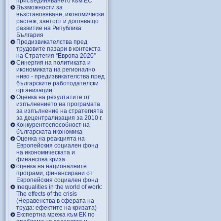
присъединяването към ЕС
Възможности за
възстановяване, икономически
растеж, заетост и догонващо
развитие на Република
България
Предизвикателства пред
трудовите пазари в контекста
на Стратегия “Европа 2020”
Синергия на политиката и
икономиката на регионално
ниво - предизвикателства пред
българските работодателски
организации
Оценка на резултатите от
изпълнението на програмата
за изпълнение на стратегията
за децентрализация за 2010 г.
Конкурентоспособност на
българската икономика
Оценка на реакцията на
Европейския социален фонд
на икономическата и
финансова криза
оценка на националните
програми, финансирани от
Европейския социален фонд
Inequalities in the world of work:
The effects of the crisis
(Неравенства в сферата на
труда: ефектите на кризата)
Експертна мрежа към ЕК по