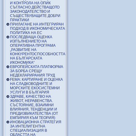
И КОНТРОЛА НА ОПИК
СЪГЛАСНО ДЕЙСТВАЩОТО
ЗАКОНОДАТЕЛСТВО И
СЪЩЕСТВУВАЩИТЕ ДОБРИ
ПРАКТИКИ
ПРИЛАГАНЕ НА ИНТЕГРИРАН
ПОДХОД В ИКОНОМИЧЕСКАТА
ПОЛИТИКА НА ЕС
ПОСЛЕДВАЩА ОЦЕНКА
ИЗПЪЛНЕНИЕТО НА
ОПЕРАТИВНА ПРОГРАМА
„РАЗВИТИЕ НА
КОНКУРЕНТОСПОСОБНОСТТА
НА БЪЛГАРСКАТА
ИКОНОМИКА“
ЕВРОПЕЙСКАТА ПЛАТФОРМА
ЗА БОРБА СРЕЩУ
НЕДЕКЛАРИРАНИЯ ТРУД
FEMA: КАРТИРАНЕ И ОЦЕНКА
НА СЛАДКОВОДНИТЕ И
МОРСКИТЕ ЕКОСИСТЕМНИ
УСЛУГИ В БЪЛГАРИЯ
ЗДРАВЕ, КАЧЕСТВО НА
ЖИВОТ, НЕРАВЕНСТВА.
СЪСТОЯНИЕ, ВЗАИМНИ
ВЛИЯНИЯ, ТЕНДЕНЦИИ И
ПРЕДИЗВИКАТЕЛСТВА (ОТ
ЕМПИРИЯ КЪМ ТЕОРИЯ)
ИНОВАЦИОННА СТРАТЕГИЯ
ЗА ИНТЕЛИГЕНТНА
СПЕЦИАЛИЗАЦИЯ В
ОБЛАСТТА НА