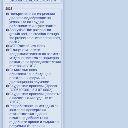
ВЪЗОБНОВЯЕМА ЕНЕРГИЯ
2015
Насърчаване на социалния
диалог и подобряване на
условията на труд на
работниците и служителите
Analysis of the potential for
growth and job creation through
the protection of water resources,
pack 2
WJP Rule of Law Index
С лице към новите
предизвикателства на времето:
модерна система за кариерно
развитие на преподавателския
състав на УНСС
Стъпка към ново
образователно бъдеще с
електронни форми на
дистанционно обучение
Студентски практики (Проект
BG051PO001-3.3.07-0002)
Студентски практики (проектът
е насочен към студенти от
УНСС)
Разработване на методика за
контрол и проверка на
статистическите данни
отчитащи дейността на
съдебните органи и съдиите в
република българия и