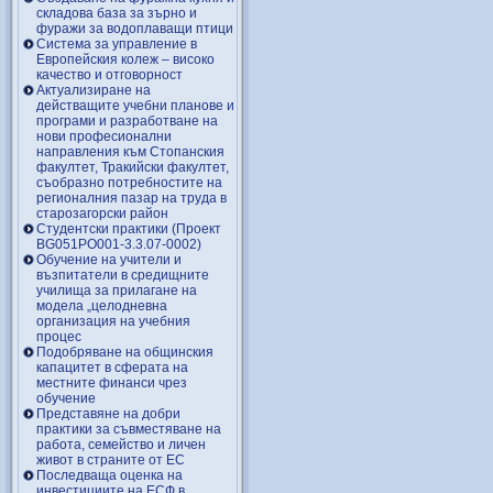
складова база за зърно и
фуражи за водоплаващи птици
Система за управление в
Европейския колеж – високо
качество и отговорност
Актуализиране на
действащите учебни планове и
програми и разработване на
нови професионални
направления към Стопанския
факултет, Тракийски факултет,
съобразно потребностите на
регионалния пазар на труда в
старозагорски район
Студентски практики (Проект
BG051PO001-3.3.07-0002)
Обучение на учители и
възпитатели в средищните
училища за прилагане на
модела „целодневна
организация на учебния
процес
Подобряване на общинския
капацитет в сферата на
местните финанси чрез
обучение
Представяне на добри
практики за съвместяване на
работа, семейство и личен
живот в страните от ЕС
Последваща оценка на
инвестициите на ЕСФ в