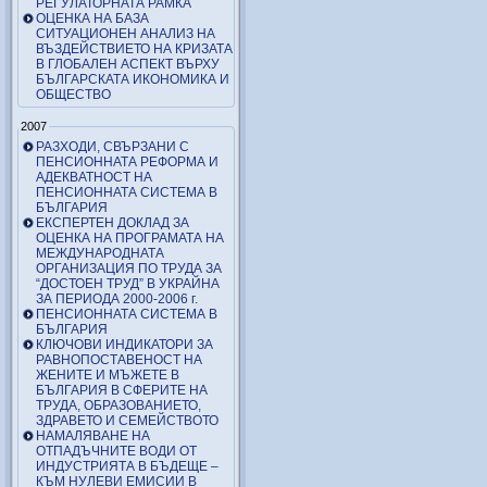
РЕГУЛАТОРНАТА РАМКА
ОЦЕНКА НА БАЗА
СИТУАЦИОНЕН АНАЛИЗ НА
ВЪЗДЕЙСТВИЕТО НА КРИЗАТА
В ГЛОБАЛЕН АСПЕКТ ВЪРХУ
БЪЛГАРСКАТА ИКОНОМИКА И
ОБЩЕСТВО
2007
РАЗХОДИ, СВЪРЗАНИ С
ПЕНСИОННАТА РЕФОРМА И
АДЕКВАТНОСТ НА
ПЕНСИОННАТА СИСТЕМА В
БЪЛГАРИЯ
ЕКСПЕРТЕН ДОКЛАД ЗА
ОЦЕНКА НА ПРОГРАМАТА НА
МЕЖДУНАРОДНАТА
ОРГАНИЗАЦИЯ ПО ТРУДА ЗА
“ДОСТОЕН ТРУД” В УКРАЙНА
ЗА ПЕРИОДА 2000-2006 г.
ПЕНСИОННАТА СИСТЕМА В
БЪЛГАРИЯ
КЛЮЧОВИ ИНДИКАТОРИ ЗА
РАВНОПОСТАВЕНОСТ НА
ЖЕНИТЕ И МЪЖЕТЕ В
БЪЛГАРИЯ В СФЕРИТЕ НА
ТРУДА, ОБРАЗОВАНИЕТО,
ЗДРАВЕТО И СЕМЕЙСТВОТО
НАМАЛЯВАНЕ НА
ОТПАДЪЧНИТЕ ВОДИ ОТ
ИНДУСТРИЯТА В БЪДЕЩЕ –
КЪМ НУЛЕВИ ЕМИСИИ В