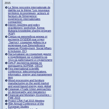
2015
La 3éme rencontre internationale de
dakhla sur le thème “Les nouveaux
territoires économiques; acteurs et
facteurs de l’émergence;
expériences internationales
comparées”
Interim reporting and policy
practitioners’ workshop, Korea-
Bulgaria knowledge sharing program
(KSP)
Среща на европейска мрежа от
експерти SYSDEM към отдел
„Заетост, социални дейности и
включване към Европейската
комисия (Employment, Social Affairs
& Inclusion, ЕС)
Насърчаване на социалния диалог
и подобряване на условията на
труд на работниците и служителите
ОИСР, експертна мрежа по
миграцията SOPEMI, OECD
First international scientific
conference: telecommunications,
informatics, energy and management
tiem
Wood processing and furniture
manufacturing on the world market
and wood-based energy goes global
Семинар «Trade Union approaches
on demography and migrations»
Financial and Monetary Economics –
FME 2015
Project LINK Fall 2015 Meeting
45th Annual Conference of the
European Studies