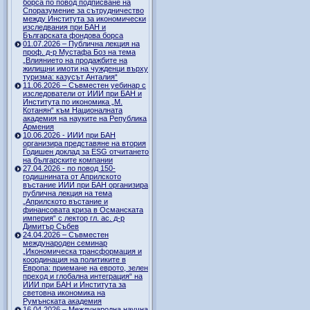
борса по повод подписване на
Споразумение за сътрудничество
между Института за икономически
изследвания при БАН и
Българската фондова борса
01.07.2026 – Публична лекция на
проф. д-р Мустафа Боз на тема
„Влиянието на продажбите на
жилищни имоти на чужденци върху
туризма: казусът Анталия“
11.06.2026 – Съвместен уебинар с
изследователи от ИИИ при БАН и
Института по икономика „М.
Котанян“ към Националната
академия на науките на Република
Армения
10.06.2026 - ИИИ при БАН
организира представяне на втория
Годишен доклад за ESG отчитането
на българските компании
27.04.2026 - по повод 150-
годишнината от Априлското
въстание ИИИ при БАН организира
публична лекция на тема
„Априлското въстание и
финансовата криза в Османската
империя“ с лектор гл. ас. д-р
Димитър Събев
24.04.2026 – Съвместен
международен семинар
„Икономическа трансформация и
координация на политиките в
Европа: приемане на еврото, зелен
преход и глобална интеграция“ на
ИИИ при БАН и Института за
световна икономика на
Румънската академия
16.04.2026 – Международна научна