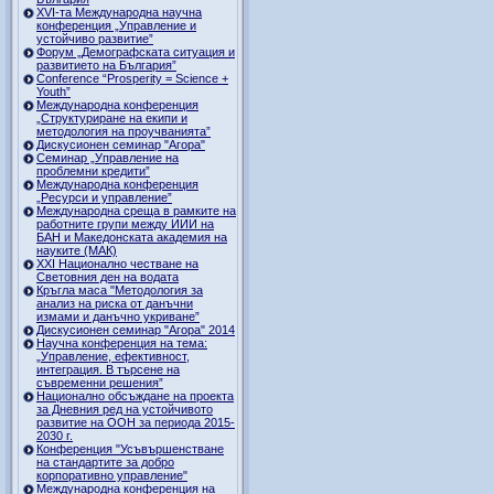
ХVI-та Международна научна
конференция „Управление и
устойчиво развитие”
Форум „Демографската ситуация и
развитието на България”
Conference “Prosperity = Science +
Youth”
Международна конференция
„Структуриране на екипи и
методология на проучванията”
Дискусионен семинар "Агора"
Семинар „Управление на
проблемни кредити”
Международна конференция
„Ресурси и управление”
Международна среща в рамките на
работните групи между ИИИ на
БАН и Македонската академия на
науките (МАК)
XXI Национално честване на
Световния ден на водата
Кръгла маса "Методология за
анализ на риска от данъчни
измами и данъчно укриване”
Дискусионен семинар "Агора" 2014
Научна конференция на тема:
„Управление, ефективност,
интеграция. В търсене на
съвременни решения”
Национално обсъждане на проекта
за Дневния ред на устойчивото
развитие на ООН за периода 2015-
2030 г.
Конференция "Усъвършенстване
на стандартите за добро
корпоративно управление"
Международна конференция на