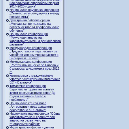
или политики: европейски бюджет
2014-2020 година”
Национална научна конференция
„Семейство и солидарност между
поколенията”
Двустранна работна среща
„Методи за прогнозиране на
потребностите от професионално
обучение”
Национална конференция
“Фокусиран анализ на
характеристиките на регионалното
развитие”
Международна конференция
„Предпоставки и перспективи за
устойчив икономически растеж в
България и Европа”
Международна конференция
„Растеж или рецесия за Европа и
българската икономика през 2012
г.”
Кръгла маса с международно
участие “Антикризисни политики в
ЕС и България”
Тематична конференция
Европейска година на активен
живот на възрастните хора “Да
бъдем активни – Какво е
необходимо”
Национална кръгла маса
„Алтернативи пред здравното
осигуряване в България”
Национална научна среща “Обща
характеристика и сравнителен
анализ на развитието на
българските райони”
Индустриален форум - дни на