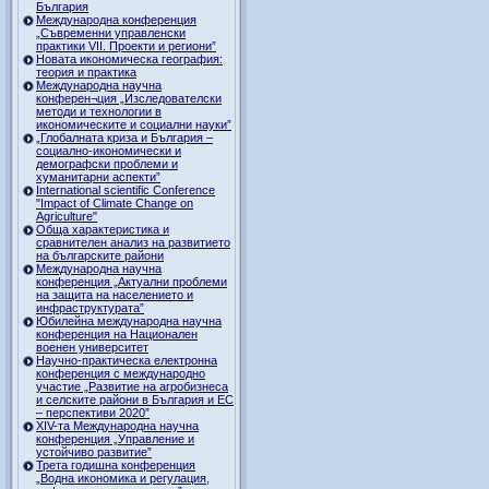
България
Международна конференция
„Съвременни управленски
практики VII. Проекти и региони”
Новата икономическа география:
теория и практика
Международна научна
конферен¬ция „Изследователски
методи и технологии в
икономическите и социални науки”
„Глобалната криза и България –
социално-икономически и
демографски проблеми и
хуманитарни аспекти”
International scientific Conference
"Impact of Climate Change on
Agriculture"
Обща характеристика и
сравнителен анализ на развитието
на българските райони
Международна научна
конференция „Актуални проблеми
на защита на населението и
инфраструктурата”
Юбилейна международна научна
конференция на Национален
военен университет
Научно-практическа електронна
конференция с международно
участие „Развитие на агробизнеса
и селските райони в България и ЕС
– перспективи 2020”
XIV-та Международна научна
конференция „Управление и
устойчиво развитие”
Трета годишна конференция
„Водна икономика и регулация,