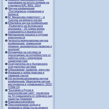
изисквания на петото издание на
стандарта БДС 9001: 2014
Научна конференция
„Посткризисно управление в
бизнеса“
БГ Финансова грамотност – в
търсене на вярната посока
Юбилейна научна конференция
„Развитието на българската
икономика – 25 години между
очакванията и реалностите"
Миграционни процеси и групови
идентичности
Четвърта международна научна
конференция „Климатични
промени, икономическо развитие и
екология”
Изграждане на система за
прогнозиране на потребностите от
работна сила с определени
характеристики
Осигурителна ли е българската
осигурителна система
Образование, развитие, изкуство
Иновации и добри практики в
здравния сектор
VIII интердисциплинарна научна
конференция "Авангардни научни
инструменти в управлението ‘2015”
(VSIM:15)
"България и Русия в
многополюсния свят”, посветена
на 70 годишнината от победата над
нацистка Германия
Rationaluseofmedicine
Персонализиран подход и
иновации в областта на редките