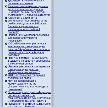
Дефлацията: Икономически и
социални измерения
Развитие на електронни здравни
услуги за психично здраве в
България: основи, перспективи,
възможности и предизвикателства
Хармония в различията
Workshop on "Sustainability of the
health care system- individual and
framework agreements on
reimbursement of medicinal
products”
Horizon 2020 workshop “Spreading
Excellence and Widening
Participation”
Юбилейна научно-практическа
конференция с международно
участие "Агробизнесът и селските
райони – настояще и бъдещо
развитие"
Парични политики на Балканите.
Бъдещето на еврото и еврозоната
в балканския регион
Научно-практическа конференция
с международно участие
“Иновации в икономиката”
ООН: исторически традиции и
съвременно право
Научна конференция с
международно участие
„Възрастните хора като ресурс в
развитието”
Втора международна конференция
на Висше училище на
франкофонията по администрация
и управление (ЕСФАМ) (ИФАГ)
Пенсионните системи на България
и страните от Евразия