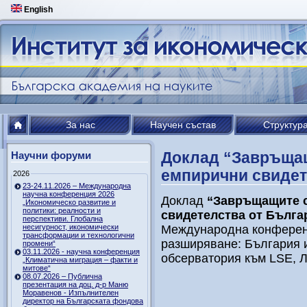
English
За нас
Научен състав
Структур
Доклад “Завръщащ
Научни форуми
емпирични свидет
2026
23-24.11.2026 – Международна
научна конференция 2026
Доклад
“Завръщащите с
„Икономическо развитие и
политики: реалности и
свидетелства от Бълга
перспективи. Глобална
несигурност, икономически
Международна конференц
трансформации и технологични
разширяване: България и
промени“
03.11.2026 - научна конференция
обсерватория към LSE, Л
„Климатична миграция – факти и
митове“
08.07.2026 – Публична
презентация на доц. д-р Маню
Моравенов - Изпълнителен
директор на Българската фондова