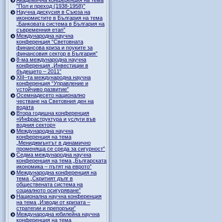
"Пол и преход (1938-1958)"
Научна дискусия в Съюза на
икономистите в България на тема
„Банковата система в България на
съвременния етап”
Международна научна
конференция “Световната
финансова криза и поуките за
финансовия сектор в България”
8-ма международна научна
конференция „Инвестиции в
бъдещето – 2011”
ХІІІ–та международна научна
конференция “Управление и
устойчиво развитие”
Осемнадесето национално
честване на Световния ден на
водата
Втора годишна конференция
«Инфраструктура и услуги във
водния сектор»
Международна научна
конференция на тема
„Мениджмънтът в динамично
променяща се среда за сигурност”
Седма международна научна
конференция на тема „Българската
икономика – пътят на еврото”
Международна конференция на
тема „Скритият дълг в
обществената система на
социалното осигуряване”
Национална научна конференция
на тема „Изводи от кризата –
стратегии и препоръки”
Международна юбилейна научна
конференция на тема