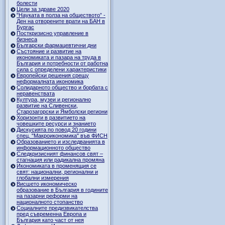
болести
Цели за здраве 2020
"Науката в полза на обществото” -
Ден на отворените врати на БАН в
Бургас
Посткризисно управление в
бизнеса
Български фармацевтични дни
Състояние и развитие на
икономиката и пазара на труда в
България и потребности от работна
сила с определени характеристики
Европейски решения срещу
неформалната икономика
Солидарното общество и борбата с
неравенствата
Култура, музеи и регионално
развитие на Сливенски,
Старозагорски и Ямболски региони
Хоризонти в развитието на
човешките ресурси и знанието
Дискусията по повод 20 години
спец. "Макроикономика" във ФИСН
Образованието и изследванията в
информационното общество
Следкризисният финансов свят –
стагнация или радикална промяна
Икономиката в променящия се
свят: национални, регионални и
глобални измерения
Висшето икономическо
образование в България в годините
на пазарни реформи на
националното стопанство
Социалните предизвикателства
пред съвременна Европа и
България като част от нея