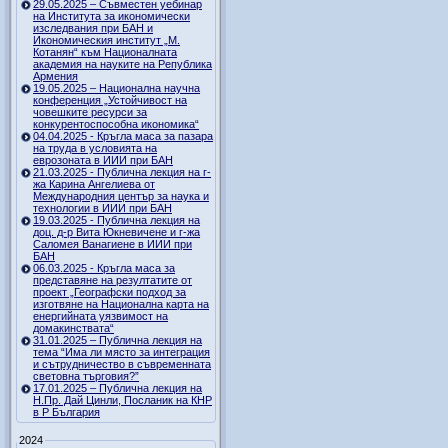
29.05.2025 – Съвместен уебинар
на Института за икономически
изследвания при БАН и
Икономическия институт „М.
Котанян“ към Националната
академия на науките на Република
Армения
19.05.2025 – Национална научна
конференция „Устойчивост на
човешките ресурси за
конкурентоспособна икономика“
04.04.2025 - Кръгла маса за пазара
на труда в условията на
еврозоната в ИИИ при БАН
21.03.2025 - Публична лекция на г-
жа Карина Ангелиева от
Международния център за наука и
технологии в ИИИ при БАН
19.03.2025 - Публична лекция на
доц. д-р Вита Юкневичене и г-жа
Саломея Ванагиене в ИИИ при
БАН
06.03.2025 - Кръгла маса за
представяне на резултатите от
проект „Географски подход за
изготвяне на Национална карта на
енергийната уязвимост на
домакинствата“
31.01.2025 – Публична лекция на
тема “Има ли място за интеграция
и сътрудничество в съвременната
световна търговия?”
17.01.2025 – Публична лекция на
Н.Пр. Дай Цинли, Посланик на КНР
в Р България
2024