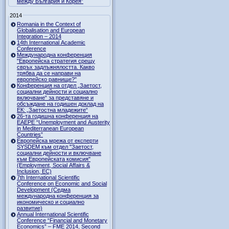
между България и Корея”
2014
Romania in the Context of
Globalisation and European
Integration – 2014
14th International Academic
Conference
Международна конференция
"Европейска стратегия срещу
свръх задлъжнялостта. Какво
трябва да се направи на
европейско равнище?"
Конференция на отдел „Заетост,
социални дейности и социално
включване“ за представяне и
обсъждане на годишен доклад на
ЕК: „Заетостна младежите“
26-та годишна конференция на
EAEPE “Unemployment and Austerity
in Mediterranean European
Countries”
Eвропейска мрежа от експерти
SYSDEM към отдел "Заетост,
социални дейности и включване
към Европейската комисия"
(Employment, Social Affairs &
Inclusion, ЕС)
7th International Scientific
Conference on Economic and Social
Development (Седма
международна конференция за
икономическо и социално
развитие)
Annual International Scientific
Conference “Financial and Monetary
Economics” – FME 2014, Second