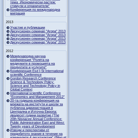
тема „Икономически растеж:
стимули и ограничители”
Конференция по международна
миграция
2013
Участие и публикации
Дискусионен семинар "Агора" 2013
Дискусионен семинар "Агора" 2013
Дискусионен семинар "Агора" 2013
Дискусионен семинар "Агора" 2013
2012
Международна научна
конференция “Ролята на
медиумите в промоцията на
продуктите и услугите"
Конференция Esd I-St International
scientific Conference
Gordon Research Сonference
Science & Technology Policy:
Science and Technology Policy in
Global Context
International scientific Conference
“Economics and Management-2012”
20-та годишна конференция на
мрежата на институти и школи за
публична администрация в
Централна и Източна Европа:
двадесет години развитие (The
20th Nispacee Annual Conference:
Public Administration East and West:
Twenty years of Development
Изводи и перспективи от
придобитото знание в течение на
изминалите 4 десетилетия” (Bilan et