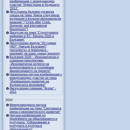
конференция с международно
участие “Инвестиции в бъдещето
'2011”
Двустранна българо-унгарска
среща на тема „Криза след криза:
вътрешни и външни икономически
реакции” (“Crisis after Crisis.
Domestic and international
Responses”)
Дискусия на тема ”Структурните
реформи в ЕС: Европа 2020 и
България”
Дискусионен форум "20 години
НБУ": Накъде България?
(интелектът и природата -
реалният ни шанс срещу кризите)
България 2020 – Икономически и
социални перспективи:
„Икономически аспекти на
водоползването и ускоряване
финансирането на проекти”
Национална научна конференция с
международно участие на тема
“Иновационно развитие на
българската икономика”
Дискусионен семинар "Агора" -
2011
2010
Международната научна
конференция на тема “Световната
криза и икономическото развитие”
Научна конференция по
проблемите на образованието и
културата: “Образование в
културата и култура в
образованието”