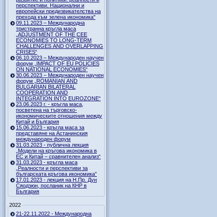
перспективи. Национални и
европейски предизвикателства на
прехода към зелена икономика"
09.11.2023 – Международна
тристранна кръгла маса
„ADJUSTMENT OF THE CEE
ECONOMIES TO LONG-TERM
CHALLENGES AND OVERLAPPING
CRISES“
06.10.2023 – Международен научен
форум „IMPACT OF EU POLICIES
ON NATIONAL ECONOMIES“
30.06.2023 – Международен научен
форум „ROMANIAN AND
BULGARIAN BILATERAL
COOPERATION AND
INTEGRATION INTO EUROZONE“
23.06.2023 г. - кръгла маса,
посветена на търговско-
икономическите отношения между
Китай и България
15.06.2023 - кръгла маса за
представяне на Астанинския
международен форум
31.03.2023 - публична лекция
„Модели на кръгова икономика в
ЕС и Китай – сравнителен анализ“
31.03.2023 - кръгла маса
„Реалности и перспективи за
българската кръгова икономика”
17.01.2023 - лекция на Н.Пр. Дун
Сяодзюн, посланик на КНР в
България
2022
21-22.11.2022 - Международна