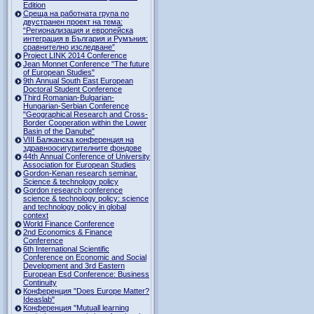
Edition
Среща на работната група по
двустранен проект на тема:
“Регионализация и европейска
интеграция в България и Румъния:
сравнително изследване”
Project LINK 2014 Conference
Jean Monnet Conference "The future
of European Studies"
9th Annual South East European
Doctoral Student Conference
Third Romanian-Bulgarian-
Hungarian-Serbian Conference
"Geographical Research and Cross-
Border Cooperation within the Lower
Basin of the Danube"
VIII Балканска конференция на
здравноосигурителните фондове
44th Annual Conference of University
Association for European Studies
Gordon-Kenan research seminar.
Science & technology policy
Gordon research сonference
science & technology policy: science
and technology policy in global
context
World Finance Conference
2nd Economics & Finance
Conference
6th International Scientific
Conference оn Economic and Social
Development and 3rd Eastern
European Esd Conference: Business
Continuity
Конференция "Does Europe Matter?
Ideaslab"
Конференция "Mutuall learning