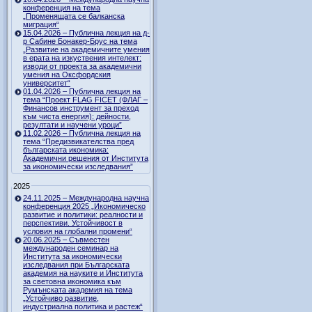
конференция на тема
„Променящата се балканска
миграция“
15.04.2026 – Публична лекция на д-
р Сабине Бонакер-Брус на тема
„Развитие на академичните умения
в ерата на изкуствения интелект:
изводи от проекта за академични
умения на Оксфордския
университет“
01.04.2026 – Публична лекция на
тема “Проект FLAG FICET (ФЛАГ –
Финансов инструмент за преход
към чиста енергия): дейности,
резултати и научени уроци”
11.02.2026 – Публична лекция на
тема “Предизвикателства пред
българската икономика:
Академични решения от Института
за икономически изследвания”
2025
24.11.2025 – Международна научна
конференция 2025 „Икономическо
развитие и политики: реалности и
перспективи. Устойчивост в
условия на глобални промени“
20.06.2025 – Съвместен
международен семинар на
Института за икономически
изследвания при Българската
академия на науките и Института
за световна икономика към
Румънската академия на тема
„Устойчиво развитие,
индустриална политика и растеж“