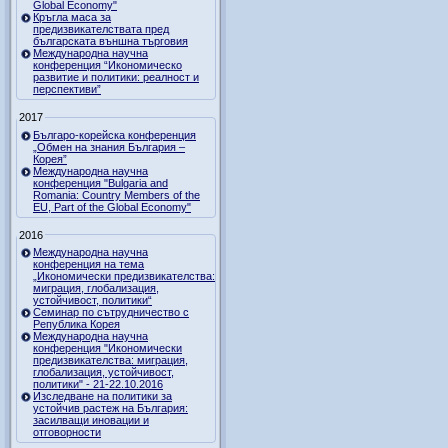
Global Economy"
Кръгла маса за
предизвикателствата пред
българската външна търговия
Международна научна
конференция “Икономическо
развитие и политики: реалност и
перспективи”
2017
Българо-корейска конференция
„Обмен на знания България –
Корея”
Международна научна
конференция "Bulgaria and
Romania: Country Members of the
EU, Part of the Global Economy"
2016
Международна научна
конференция на тема
„Икономически предизвикателства:
миграция, глобализация,
устойчивост, политики“
Семинар по сътрудничество с
Република Корея
Международна научна
конференция "Икономически
предизвикателства: миграция,
глобализация, устойчивост,
политики" - 21-22.10.2016
Изследване на политики за
устойчив растеж на България:
засилващи иновации и
отговорности