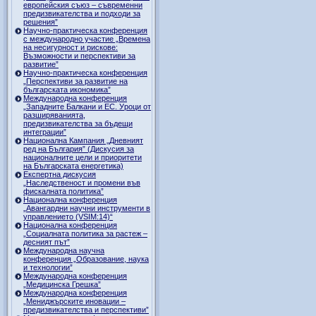
европейския съюз – съвременни
предизвикателства и подходи за
решения”
Научно-практическа конференция
с международно участие „Времена
на несигурност и рискове:
Възможности и перспективи за
развитие”
Научно-практическа конференция
„Перспективи за развитие на
българската икономика”
Международна конференция
„Западните Балкани и ЕС. Уроци от
разширяванията,
предизвикателства за бъдещи
интеграции”
Национална Кампания „Дневният
ред на България” (Дискусия за
националните цели и приоритети
на Българската енергетика)
Експертна дискусия
„Наследственост и промени във
фискалната политика”
Национална конференция
„Авангардни научни инструменти в
управлението (VSIM:14)“
Национална конференция
„Социалната политика за растеж –
десният път”
Международна научна
конференция „Образование, наука
и технологии”
Международна конференция
„Медицинска Грешка”
Международна конференция
„Мениджърските иновации –
предизвикателства и перспективи”