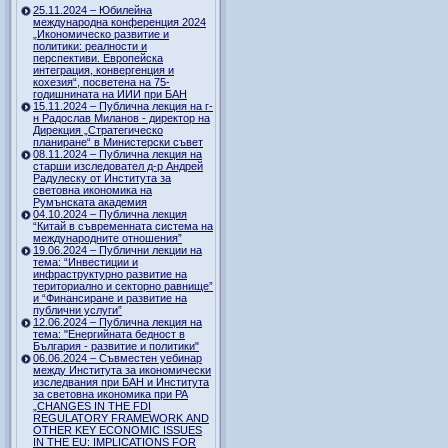
25.11.2024 – Юбилейна
международна конференция 2024
„Икономическо развитие и
политики: реалности и
перспективи. Европейска
интеграция, конвергенция и
кохезия“, посветена на 75-
годишнината на ИИИ при БАН
15.11.2024 – Публична лекция на г-
н Радослав Миланов - директор на
Дирекция „Стратегическо
планиране“ в Министерски съвет
08.11.2024 – Публична лекция на
старши изследовател д-р Андрей
Радулеску от Института за
световна икономика на
Румънската академия
04.10.2024 – Публична лекция
“Китай в съвременната система на
международните отношения”
19.06.2024 – Публични лекции на
тема: “Инвестиции и
инфраструктурно развитие на
териториално и секторно равнище”
и “Финансиране и развитие на
публични услуги”
12.06.2024 – Публична лекция на
тема: "Енергийната бедност в
България - развитие и политики"
06.06.2024 – Съвместен уебинар
между Института за икономически
изследвания при БАН и Института
за световна икономика при РА
„CHANGES IN THE FDI
REGULATORY FRAMEWORK AND
OTHER KEY ECONOMIC ISSUES
IN THE EU: IMPLICATIONS FOR