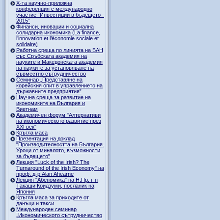
Х-та научно-приложна
конференция с международно
участие “Инвестиции в бъдещето -
2015”
Финанси, иновации и социална
солидарна икономика (La finance,
l’innovation et l’économie sociale et
solidaire)
Работна среща по линията на БАН
със Сръбската академия на
науките и Македонската академия
на науките за установяване на
съвместно сътрудничество
Семинар „Представяне на
корейския опит в управлението на
държавните предприятия”
Научна среща за развитие на
икономиките на България и
Виетнам
Академичен форум "Алтернативи
на икономическото развитие през
XXI век"
Кръгла маса
Презентация на доклад
"Производителността на България.
Уроци от миналото, възможности
за бъдещето"
Лекция "Luck of the Irish? The
Turnaround of the Irish Economy" на
проф. д-р Alan Ahearne
Лекция "Абеномика" на Н.Пр. г-н
Такаши Коидзуми, посланик на
Япония
Кръгла маса за приходите от
данъци и такси
Международен семинар
„Икономическото сътрудничество