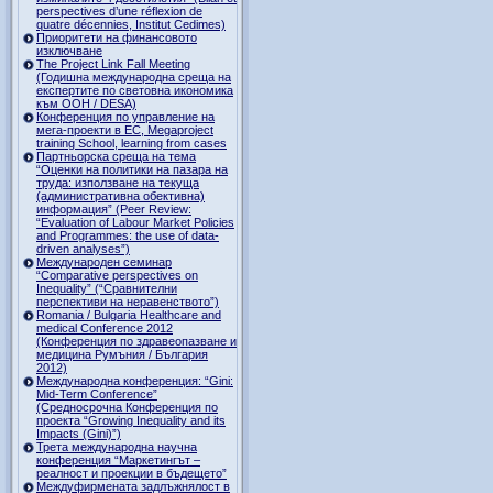
perspectives d’une réflexion de
quatre décennies, Institut Cedimes)
Приоритети на финансовото
изключване
The Project Link Fall Meeting
(Годишна международна среща на
експертите по световна икономика
към ООН / DESA)
Конференция по управление на
мега-проекти в ЕС, Megaproject
training School, learning from cases
Партньорска среща на тема
“Оценки на политики на пазара на
труда: използване на текуща
(административна обективна)
информация” (Peer Review:
“Evaluation of Labour Market Policies
and Programmes: the use of data-
driven analyses”)
Международен семинар
“Comparative perspectives on
Inequality” (“Сравнителни
перспективи на неравенството”)
Romania / Bulgaria Healthcare and
medical Conference 2012
(Конференция по здравеопазване и
медицина Румъния / България
2012)
Международна конференция: “Gini:
Mid-Term Conference”
(Средносрочна Конференция по
проекта “Growing Inequality and its
Impacts (Gini)”)
Трета международна научна
конференция “Маркетингът –
реалност и проекции в бъдещето”
Междуфирмената задлъжнялост в