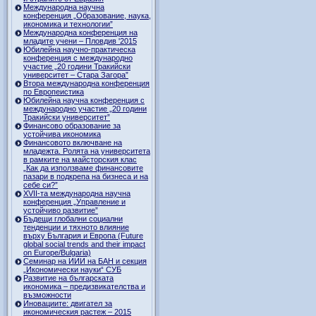
Международна научна
конференция „Образование, наука,
икономика и технологии”
Международна конференция на
младите учени – Пловдив '2015
Юбилейна научно-практическа
конференция с международно
участие „20 години Тракийски
университет – Стара Загора”
Втора международна конференция
по Европеистика
Юбилейна научна конференция с
международно участие „20 години
Тракийски университет”
Финансово образование за
устойчива икономика
Финансовото включване на
младежта. Ролята на университета
в рамките на майсторския клас
„Как да използваме финансовите
пазари в подкрепа на бизнеса и на
себе си?”
XVII-та международна научна
конференция „Управление и
устойчиво развитие”
Бъдещи глобални социални
тенденции и тяхното влияние
върху България и Европа (Future
global social trends and their impact
on Europe/Bulgaria)
Семинар на ИИИ на БАН и секция
„Икономически науки“ СУБ
Развитие на българската
икономика – предизвикателства и
възможности
Иновациите: двигател за
икономическия растеж – 2015