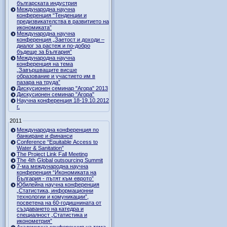
българската индустрия
Международна научна
конференция “Тенденции и
предизвикателства в развитието на
икономиката”
Международна научна
конференция „Заетост и доходи –
диалог за растеж и по-добро
бъдеще за България”
Международна научна
конференция на тема
„Завършващите висше
образование и участието им в
пазара на труда”
Дискусионен семинар "Агора" 2013
Дискусионен семинар "Агора"
Научна конференция 18-19.10.2012
г.
2011
Международна конференция по
банкиране и финанси
Conference “Equitable Access to
Water & Sanitation”
The Project Link Fall Meeting
The 4th Global outsourcing Summit
7-ма международна научна
конференция “Икономиката на
България - пътят към еврото”
Юбилейна научна конференция
„Статистика, информационни
технологии и комуникации”,
посветена на 60-годишнината от
създаването на катедра и
специалност „Статистика и
иконометрия”
Академична конференция на тема