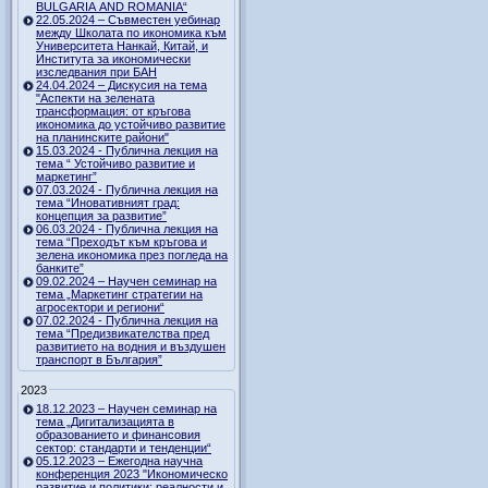
BULGARIA AND ROMANIA“
22.05.2024 – Съвместен уебинар
между Школата по икономика към
Университета Нанкай, Китай, и
Института за икономически
изследвания при БАН
24.04.2024 – Дискусия на тема
"Аспекти на зелената
трансформация: от кръгова
икономика до устойчиво развитие
на планинските райони"
15.03.2024 - Публична лекция на
тема “ Устойчиво развитие и
маркетинг”
07.03.2024 - Публична лекция на
тема “Иновативният град:
концепция за развитие”
06.03.2024 - Публична лекция на
тема “Преходът към кръгова и
зелена икономика през погледа на
банките”
09.02.2024 – Научен семинар на
тема „Маркетинг стратегии на
агросектори и региони“
07.02.2024 - Публична лекция на
тема “Предизвикателства пред
развитието на водния и въздушен
транспорт в България”
2023
18.12.2023 – Научен семинар на
тема „Дигитализацията в
образованието и финансовия
сектор: стандарти и тенденции“
05.12.2023 – Ежегодна научна
конференция 2023 "Икономическо
развитие и политики: реалности и