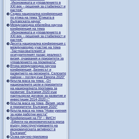
„Икономиката и управлението в
ХХI век – решения за стабилност и
растеж”
Седма национална конференция
по етика на тема “Етиката в
българската наука”
Международна юбилейна научна
конференция на тема
„Икономиката и управлението в
ХХI век – решения за стабилност и
растеж”
Десета национална конференция с
международно участие на тема
„Застрахователният и
осигурителният пазар: реалност,
визия, очаквания и приоритети за
управлението на промяната”
Втора международна научна
конференция „Бизнесът и
развитието на регионите. Селските
райони – поглед към Европа 2020”
Кръгла маса на тема: „От
националните цели и приоритети
на националната програма за
развитие: България 2020 към
партньорски договор за развитие и
инвестиции 2014-2020 г.”
Кръгла маса на тема „Визия, цели
и приоритети: България 2020”
Кръгла маса на тема “Нови умения
за нови работни места”
Конференция на ПУ – ФИСН
„Ефекти на икономическата криза
върху преструктурирането на
икономическата активност в
България”
Осма научно-приложна