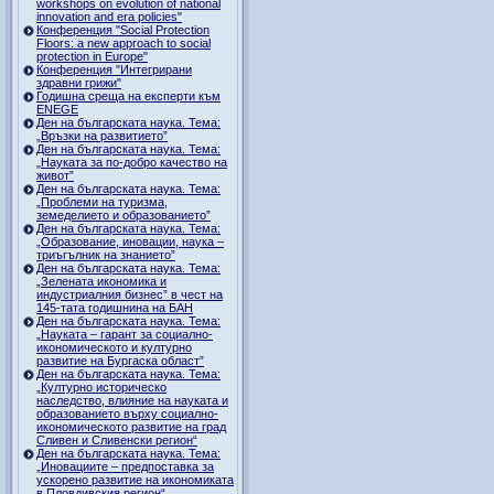
workshops on evolution of national
innovation and era policies"
Конференция "Social Protection
Floors: a new approach to social
protection in Europe"
Конференция "Интегрирани
здравни грижи"
Годишна среща на експерти към
ENEGE
Ден на българската наука. Тема:
„Връзки на развитието”
Ден на българската наука. Тема:
„Науката за по-добро качество на
живот”
Ден на българската наука. Тема:
„Проблеми на туризма,
земеделието и образованието”
Ден на българската наука. Тема:
„Образование, иновации, наука –
триъгълник на знанието”
Ден на българската наука. Тема:
„Зелената икономика и
индустриалния бизнес” в чест на
145-тата годишнина на БАН
Ден на българската наука. Тема:
„Науката – гарант за социално-
икономическото и културно
развитие на Бургаска област”
Ден на българската наука. Тема:
„Културно историческо
наследство, влияние на науката и
образованието върху социално-
икономическото развитие на град
Сливен и Сливенски регион“
Ден на българската наука. Тема:
„Иновациите – предпоставка за
ускорено развитие на икономиката
в Пловдивския регион“