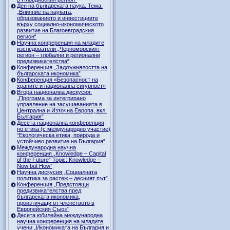
Ден на българската наука. Тема:
„Влияние на науката,
образованието и инвестициите
върху социално-икономическото
развитие на Благоевградския
регион“
Научна конференция на младите
изследователи „Черноморският
регион – глобални и регионални
предизвикателства“
Конференция „Задлъжнялостта на
българската икономика”
Конференция «Безопасност на
храните и национална сигурност»
Втора национална дискусия:
„Програма за интегрирано
управление на засушаванията в
Централна и Източна Европа, вкл.
България”
Десета национална конференция
по етика (с международно участие)
“Екологическа етика, природа и
устойчиво развитие на България”
Международна научна
конференция „Knowledge – Capital
of the Future” Topic: Knowledge –
Now but How”
Научна дискусия „Социалната
политика за растеж – десният път”
Конференция „Предстоящи
предизвикателства пред
българската икономика,
произтичащи от членството в
Европейския Съюз”
Десета юбилейна международна
научна конференция на младите
учени „Икономиката на България и