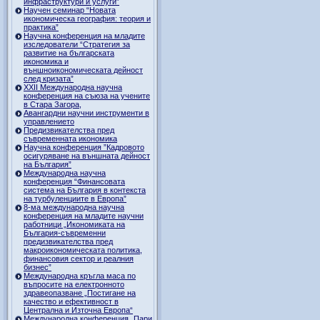
инфраструктури и услуги”
Научен семинар “Новата
икономическа география: теория и
практика”
Научна конференция на младите
изследователи “Стратегия за
развитие на българската
икономика и
външноикономическата дейност
след кризата”
ХХII Международна научна
конференция на съюза на учените
в Стара Загора,
Авангардни научни инструменти в
управлението
Предизвикателства пред
съвременната икономика
Научна конференция ”Кадровото
осигуряване на външната дейност
на България”
Международна научна
конференция “Финансовата
система на България в контекста
на турбуленциите в Европа”
8-ма международна научна
конференция на младите научни
работници „Икономиката на
България-съвременни
предизвикателства пред
макроикономическата политика,
финансовия сектор и реалния
бизнес”
Международна кръгла маса по
въпросите на електронното
здравеопазване „Постигане на
качество и ефективност в
Централна и Източна Европа“
Международна конференция „Пари