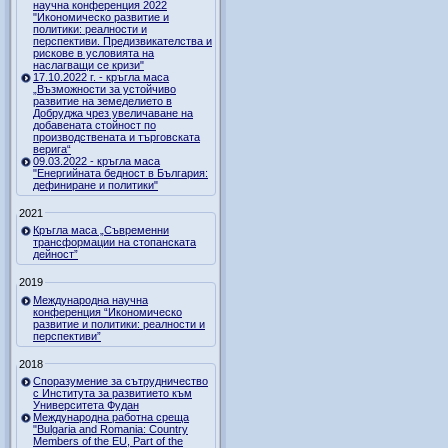
научна конференция 2022
"Икономическо развитие и
политики: реалности и
перспективи. Предизвикателства и
рискове в условията на
наслагващи се кризи"
17.10.2022 г. - кръгла маса
„Възможности за устойчиво
развитие на земеделието в
Добруджа чрез увеличаване на
добавената стойност по
производствената и търговската
верига“
09.03.2022 - кръгла маса
"Енергийната бедност в България:
дефиниране и политики"
2021
Кръгла маса „Съвременни
трансформации на стопанската
дейност”
2019
Международна научна
конференция “Икономическо
развитие и политики: реалности и
перспективи”
2018
Споразумение за сътрудничество
с Института за развитието към
Университета Фудан
Международна работна среща
"Bulgaria and Romania: Country
Members of the EU, Part of the