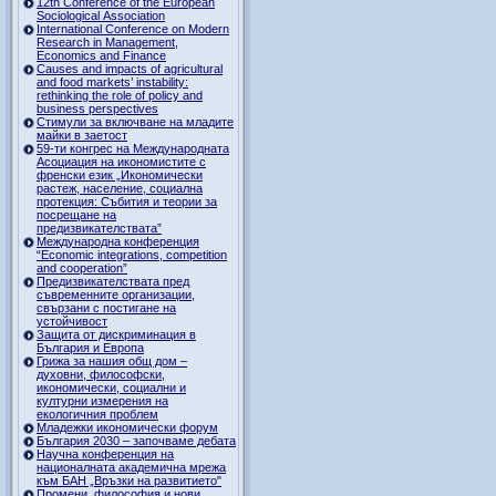
12th Conference of the European
Sociological Association
International Conference on Modern
Research in Management,
Economics and Finance
Causes and impacts of agricultural
and food markets’ instability:
rethinking the role of policy and
business perspectives
Стимули за включване на младите
майки в заетост
59-ти конгрес на Международната
Асоциация на икономистите с
френски език „Икономически
растеж, население, социална
протекция: Събития и теории за
посрещане на
предизвикателствата”
Международна конференция
“Economic integrations, competition
and cooperation”
Предизвикателствата пред
съвременните организации,
свързани с постигане на
устойчивост
Защита от дискриминация в
България и Европа
Грижа за нашия общ дом –
духовни, философски,
икономически, социални и
културни измерения на
екологичния проблем
Младежки икономически форум
България 2030 – започваме дебата
Научна конференция на
националната академична мрежа
към БАН „Връзки на развитието"
Промени, философия и нови