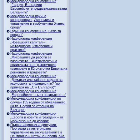
Международна конференция
„Гърция, Българияи
Европейскитепредизвикателствана
Балканите”
Международна научна
конференция „Икономика и
управление в турбулентна бизнес
среда”
Годишна конференция „Селa за
продан”
Национална конференция
„Човешкият капитал –
методология, измерения и
практики”
Национална конференция
„Миграцията да работи за
развитието – инструменти на
политиката за стратегическо
планиране в Югоизточна Европа на
регионите и градовете”
Международна конференция
„Демараж или забавен каданс за
икономиката и финансите? (по
примера на ЕС и България)"
Международна конференция
„Европейският съюз на кръстопът”
Международна конференция по
случай 135 години от обявяването
на гр. София за столица на
България
Международна конференция
„Европа и новите й граждани – от
мобилизация до избори”
Първа национална дискусия:
Програма за интегрирано
управление на засушаванията в
Централна и Източна Европа, вкл.
България