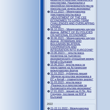
перспективи. Национални и
европейски предизвикателства на
прехода към зелена икономика"
09.11.2023 – Международна
тристранна кръгла маса
„ADJUSTMENT OF THE CEE
ECONOMIES TO LONG-TERM
CHALLENGES AND OVERLAPPING
CRISES“
06.10.2023 – Международен научен
форум „IMPACT OF EU POLICIES
ON NATIONAL ECONOMIES“
30.06.2023 – Международен научен
форум „ROMANIAN AND
BULGARIAN BILATERAL
COOPERATION AND
INTEGRATION INTO EUROZONE“
23.06.2023 г. - кръгла маса,
посветена на търговско-
икономическите отношения между
Китай и България
15.06.2023 - кръгла маса за
представяне на Астанинския
международен форум
31.03.2023 - публична лекция
„Модели на кръгова икономика в
ЕС и Китай – сравнителен анализ“
31.03.2023 - кръгла маса
„Реалности и перспективи за
българската кръгова икономика”
17.01.2023 - лекция на Н.Пр. Дун
Сяодзюн, посланик на КНР в
България
2022
21-22.11.2022 - Международна