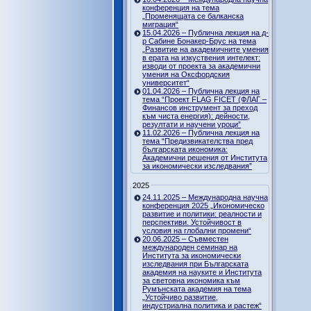
конференция на тема
„Променящата се балканска
миграция“
15.04.2026 – Публична лекция на д-
р Сабине Бонакер-Брус на тема
„Развитие на академичните умения
в ерата на изкуствения интелект:
изводи от проекта за академични
умения на Оксфордския
университет“
01.04.2026 – Публична лекция на
тема “Проект FLAG FICET (ФЛАГ –
Финансов инструмент за преход
към чиста енергия): дейности,
резултати и научени уроци”
11.02.2026 – Публична лекция на
тема “Предизвикателства пред
българската икономика:
Академични решения от Института
за икономически изследвания”
2025
24.11.2025 – Международна научна
конференция 2025 „Икономическо
развитие и политики: реалности и
перспективи. Устойчивост в
условия на глобални промени“
20.06.2025 – Съвместен
международен семинар на
Института за икономически
изследвания при Българската
академия на науките и Института
за световна икономика към
Румънската академия на тема
„Устойчиво развитие,
индустриална политика и растеж“