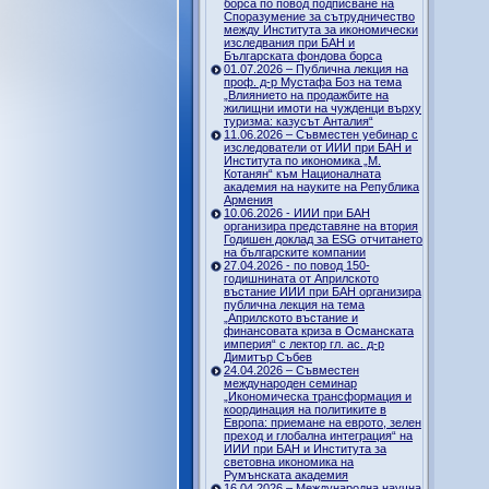
борса по повод подписване на
Споразумение за сътрудничество
между Института за икономически
изследвания при БАН и
Българската фондова борса
01.07.2026 – Публична лекция на
проф. д-р Мустафа Боз на тема
„Влиянието на продажбите на
жилищни имоти на чужденци върху
туризма: казусът Анталия“
11.06.2026 – Съвместен уебинар с
изследователи от ИИИ при БАН и
Института по икономика „М.
Котанян“ към Националната
академия на науките на Република
Армения
10.06.2026 - ИИИ при БАН
организира представяне на втория
Годишен доклад за ESG отчитането
на българските компании
27.04.2026 - по повод 150-
годишнината от Априлското
въстание ИИИ при БАН организира
публична лекция на тема
„Априлското въстание и
финансовата криза в Османската
империя“ с лектор гл. ас. д-р
Димитър Събев
24.04.2026 – Съвместен
международен семинар
„Икономическа трансформация и
координация на политиките в
Европа: приемане на еврото, зелен
преход и глобална интеграция“ на
ИИИ при БАН и Института за
световна икономика на
Румънската академия
16.04.2026 – Международна научна