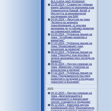
BULGARIA AND ROMANIA“
22.05.2024 – Съвместен уебинар
между Школата по икономика към
Университета Нанкай, Китай, и
Института за икономически
изследвания при БАН
24.04.2024 – Дискусия на тема
"Аспекти на зелената
трансформация: от кръгова
икономика до устойчиво развитие
на планинските райони"
15.03.2024 - Публична лекция на
тема “ Устойчиво развитие и
маркетинг”
07.03.2024 - Публична лекция на
тема “Иновативният град:
концепция за развитие”
06.03.2024 - Публична лекция на
тема “Преходът към кръгова и
зелена икономика през погледа на
банките”
09.02.2024 – Научен семинар на
тема „Маркетинг стратегии на
агросектори и региони“
07.02.2024 - Публична лекция на
тема “Предизвикателства пред
развитието на водния и въздушен
транспорт в България”
2023
18.12.2023 – Научен семинар на
тема „Дигитализацията в
образованието и финансовия
сектор: стандарти и тенденции“
05.12.2023 – Ежегодна научна
конференция 2023 "Икономическо
развитие и политики: реалности и