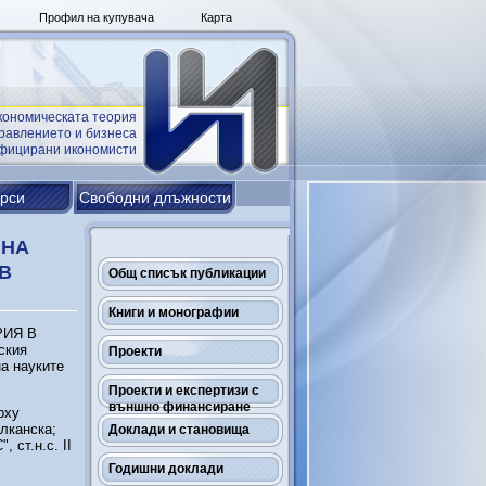
Профил на купувача
Карта
кономическата теория
равлението и бизнеса
ифицирани икономисти
урси
Свободни длъжности
 НА
В
Общ списък публикации
Книги и монографии
РИЯ В
ския
Проекти
на науките
Проекти и експертизи с
външно финансиране
рху
алканска;
Доклади и становища
 ст.н.с. ІІ
Годишни доклади