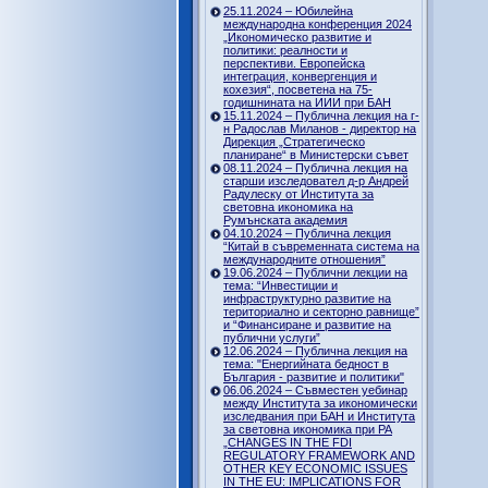
25.11.2024 – Юбилейна
международна конференция 2024
„Икономическо развитие и
политики: реалности и
перспективи. Европейска
интеграция, конвергенция и
кохезия“, посветена на 75-
годишнината на ИИИ при БАН
15.11.2024 – Публична лекция на г-
н Радослав Миланов - директор на
Дирекция „Стратегическо
планиране“ в Министерски съвет
08.11.2024 – Публична лекция на
старши изследовател д-р Андрей
Радулеску от Института за
световна икономика на
Румънската академия
04.10.2024 – Публична лекция
“Китай в съвременната система на
международните отношения”
19.06.2024 – Публични лекции на
тема: “Инвестиции и
инфраструктурно развитие на
териториално и секторно равнище”
и “Финансиране и развитие на
публични услуги”
12.06.2024 – Публична лекция на
тема: "Енергийната бедност в
България - развитие и политики"
06.06.2024 – Съвместен уебинар
между Института за икономически
изследвания при БАН и Института
за световна икономика при РА
„CHANGES IN THE FDI
REGULATORY FRAMEWORK AND
OTHER KEY ECONOMIC ISSUES
IN THE EU: IMPLICATIONS FOR