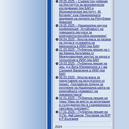
29.05.2025 – Съвместен уебинар
на Института за икономически
изследвания при БАН и
Икономическия институт „М.
Котанян“ към Националната
академия на науките на Република
Армения
19.05.2025 – Национална научна
конференция „Устойчивост на
човешките ресурси за
конкурентоспособна икономика“
04.04.2025 - Кръгла маса за пазара
на труда в условията на
еврозоната в ИИИ при БАН
21.03.2025 - Публична лекция на г-
жа Карина Ангелиева от
Международния център за наука и
технологии в ИИИ при БАН
19.03.2025 - Публична лекция на
доц. д-р Вита Юкневичене и г-жа
Саломея Ванагиене в ИИИ при
БАН
06.03.2025 - Кръгла маса за
представяне на резултатите от
проект „Географски подход за
изготвяне на Национална карта на
енергийната уязвимост на
домакинствата“
31.01.2025 – Публична лекция на
тема “Има ли място за интеграция
и сътрудничество в съвременната
световна търговия?”
17.01.2025 – Публична лекция на
Н.Пр. Дай Цинли, Посланик на КНР
в Р България
2024