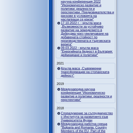
научна конференция 2022
"Икономическо развитие и
политики: реалности и
перспективи. Предизвикателства и
рискове в условията на
наслагващи се кризи"
17.10.2022 г. - кръгла маса
„Възможности за устойчиво
развитие на земеделието в
Добруджа чрез увеличаване на
добавената стойност по
производствената и търговската
верига“
09.03.2022 - кръгла маса
"Енергийната бедност в България:
дефиниране и политики"
2021
Кръгла маса „Съвременни
трансформации на стопанската
дейност”
2019
Международна научна
конференция “Икономическо
развитие и политики: реалности и
перспективи”
2018
Споразумение за сътрудничество
с Института за развитието към
Университета Фудан
Международна работна среща
"Bulgaria and Romania: Country
Members of the EU, Part of the