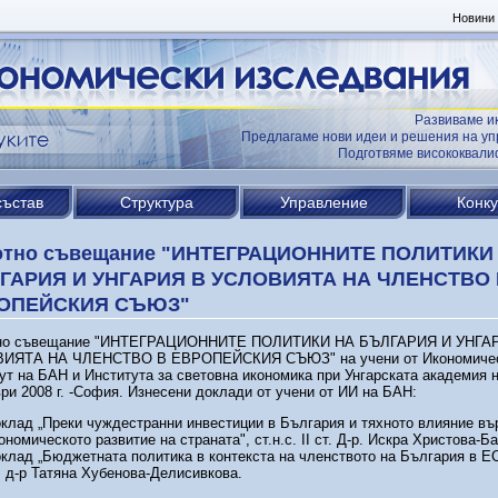
Новини
Развиваме и
Предлагаме нови идеи и решения на уп
Подготвяме висококвал
състав
Структура
Управление
Конк
отно съвещание "ИНТЕГРАЦИОННИТЕ ПОЛИТИКИ
ГАРИЯ И УНГАРИЯ В УСЛОВИЯТА НА ЧЛЕНСТВО 
ОПЕЙСКИЯ СЪЮЗ"
но съвещание "ИНТЕГРАЦИОННИТЕ ПОЛИТИКИ НА БЪЛГАРИЯ И УНГА
ИЯТА НА ЧЛЕНСТВО В ЕВРОПЕЙСКИЯ СЪЮЗ" на учени от Икономиче
ут на БАН и Института за световна икономика при Унгарската академия 
ри 2008 г. -София. Изнесени доклади от учени от ИИ на БАН:
клад „Преки чуждестранни инвестиции в България и тяхното влияние въ
ономическото развитие на страната", ст.н.с. ІІ ст. Д-р. Искра Христова-Б
клад „Бюджетната политика в контекста на членството на България в ЕС",
. д-р Татяна Хубенова-Делисивкова.