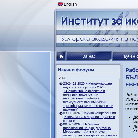
English
За нас
Научен 
Научни форуми
Раб
БЪЛ
2026
ЕВР
23-24.11.2026 – Международна
научна конференция 2026
„Икономическо развитие и
Работ
политики: реалности и
перспективи. Глобална
УСЛОВ
несигурност, икономически
инстит
трансформации и технологични
октомв
промени“
03.11.2026 - научна конференция
„Климатична миграция – факти и
До
митове“
ик
08.07.2026 – Публична
До
презентация на доц. д-р Маню
ст
Моравенов - Изпълнителен
директор на Българската фондова