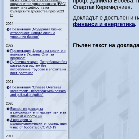
проф. Даниела Бобева, 
на информация за екологичните,
социалните и управленските (ESG)
Спартак Керемидчиев.
аспекти на дейността на
българските дружества през 2023
г."
Докладът е достъпен и н
финанси и енергетика
.
2024
Презентация „Модерната бизнес
отговорност: новото лице на
успешния бизнес“
Пълен текст на доклад
2022
Презентация „Цената на храните и
войната в Украйна. Опит за
прогноза“
Публична лекция „Потребление без
растеж или растеж без
потребление: трусове в епохата на
пост-растежа“
2021
Презентация “Chinese Overseas
Investment: Theoretical weaknesses
and political prejudice”
2020
Експертен доклад за
възможностите и перспективите за
японски инвестиции
3 сценария за
макроикономическите последствия
у нас от борбата с COVID-19
2017