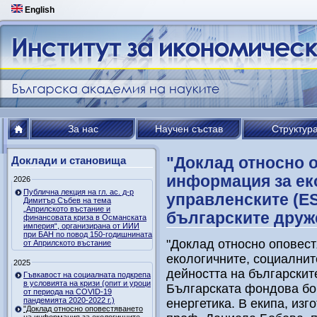
English
За нас
Научен състав
Структур
"Доклад относно 
Доклади и становища
информация за ек
2026
Публична лекция на гл. ас. д-р
управленските (ES
Димитър Събев на тема
„Априлското въстание и
българските друже
финансовата криза в Османската
империя“, организирана от ИИИ
при БАН по повод 150-годишнината
"Доклад относно оповес
от Априлското въстание
екологичните, социалнит
2025
дейността на българските
Гъвкавост на социалната подкрепа
в условията на кризи (опит и уроци
Българската фондова бо
от периода на COVID-19
пандемията 2020-2022 г.)
енергетика. В екипа, изг
"Доклад относно оповестяването