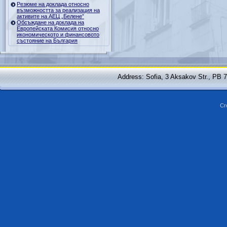
Резюме на доклада относно
възможността за реализация на
активите на АЕЦ „Белене”
Обсъждане на доклада на
Европейската Комисия относно
икономическото и финансовото
състояние на България
Address: Sofia, 3 Aksakov Str., PB 
Cr