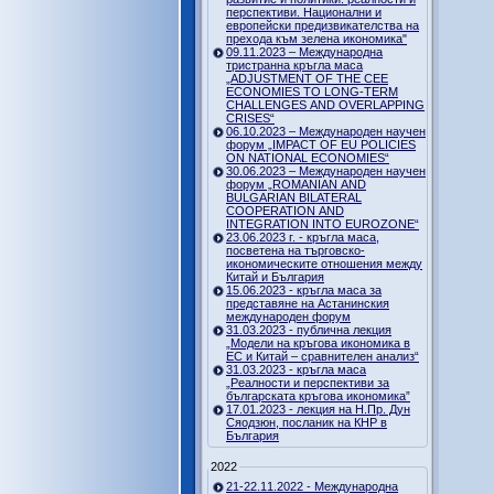
перспективи. Национални и
европейски предизвикателства на
прехода към зелена икономика"
09.11.2023 – Международна
тристранна кръгла маса
„ADJUSTMENT OF THE CEE
ECONOMIES TO LONG-TERM
CHALLENGES AND OVERLAPPING
CRISES“
06.10.2023 – Международен научен
форум „IMPACT OF EU POLICIES
ON NATIONAL ECONOMIES“
30.06.2023 – Международен научен
форум „ROMANIAN AND
BULGARIAN BILATERAL
COOPERATION AND
INTEGRATION INTO EUROZONE“
23.06.2023 г. - кръгла маса,
посветена на търговско-
икономическите отношения между
Китай и България
15.06.2023 - кръгла маса за
представяне на Астанинския
международен форум
31.03.2023 - публична лекция
„Модели на кръгова икономика в
ЕС и Китай – сравнителен анализ“
31.03.2023 - кръгла маса
„Реалности и перспективи за
българската кръгова икономика”
17.01.2023 - лекция на Н.Пр. Дун
Сяодзюн, посланик на КНР в
България
2022
21-22.11.2022 - Международна