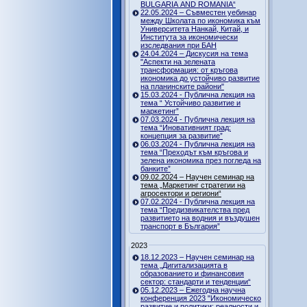
BULGARIA AND ROMANIA“
22.05.2024 – Съвместен уебинар
между Школата по икономика към
Университета Нанкай, Китай, и
Института за икономически
изследвания при БАН
24.04.2024 – Дискусия на тема
"Аспекти на зелената
трансформация: от кръгова
икономика до устойчиво развитие
на планинските райони"
15.03.2024 - Публична лекция на
тема “ Устойчиво развитие и
маркетинг”
07.03.2024 - Публична лекция на
тема “Иновативният град:
концепция за развитие”
06.03.2024 - Публична лекция на
тема “Преходът към кръгова и
зелена икономика през погледа на
банките”
09.02.2024 – Научен семинар на
тема „Маркетинг стратегии на
агросектори и региони“
07.02.2024 - Публична лекция на
тема “Предизвикателства пред
развитието на водния и въздушен
транспорт в България”
2023
18.12.2023 – Научен семинар на
тема „Дигитализацията в
образованието и финансовия
сектор: стандарти и тенденции“
05.12.2023 – Ежегодна научна
конференция 2023 "Икономическо
развитие и политики: реалности и