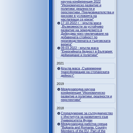
научна конференция 2022
"Икономическо развитие и
политики: реалности и
перспективи. Предизвикателства и
рискове в условията на
наслагващи се кризи"
17.10.2022 г. - кръгла маса
„Възможности за устойчиво
развитие на земеделието в
Добруджа чрез увеличаване на
добавената стойност по
производствената и търговската
верига“
09.03.2022 - кръгла маса
"Енергийната бедност в България:
дефиниране и политики"
2021
Кръгла маса „Съвременни
трансформации на стопанската
дейност”
2019
Международна научна
конференция “Икономическо
развитие и политики: реалности и
перспективи”
2018
Споразумение за сътрудничество
с Института за развитието към
Университета Фудан
Международна работна среща
"Bulgaria and Romania: Country
Members of the EU, Part of the