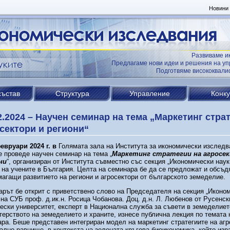
Новини
Развиваме и
Предлагаме нови идеи и решения на уп
Подготвяме висококвал
състав
Структура
Управление
Конк
2.2024 – Научен семинар на тема „Маркетинг стра
сектори и региони“
евруари 2024 г. в
Голямата зала на Института за икономически изследв
 проведе научен семинар на тема „
Маркетинг стратегии на агросе
ни
“, организиран от Института съвместно със секция „Икономически наук
на учените в България. Целта на семинара бе да се предложат и обсъд
агащи развитието на региони и агросектори от българското земеделие.
рът бе открит с приветствено слово на Председателя на секция „Иконо
 на СУБ проф. д.ик.н. Росица Чобанова. Доц. д.н. Л. Любенов от Русенск
ески университет, експерт в Национална служба за съвети в земеделиет
ерството на земеделието и храните, изнесе публична лекция по темата 
ра. Беше представен интегриран модел на маркетинг стратегиите на агр
ално равнище, в контекста на зелената кръгова биоикономика, който изр