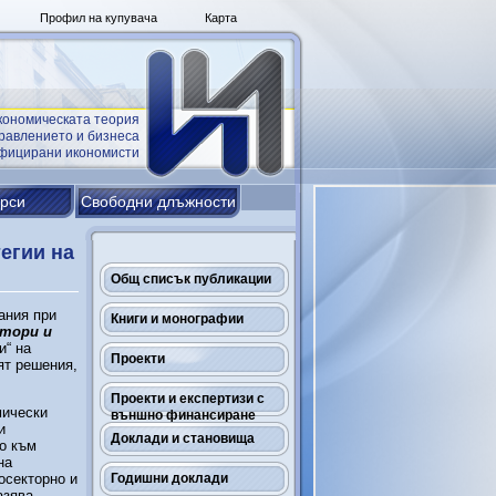
Профил на купувача
Карта
кономическата теория
равлението и бизнеса
ифицирани икономисти
урси
Свободни длъжности
тегии на
Общ списък публикации
ания при
Книги и монографии
ктори и
и“ на
Проекти
ят решения,
Проекти и експертизи с
мически
външно финансиране
и
Доклади и становища
о към
на
осекторно и
Годишни доклади
азява