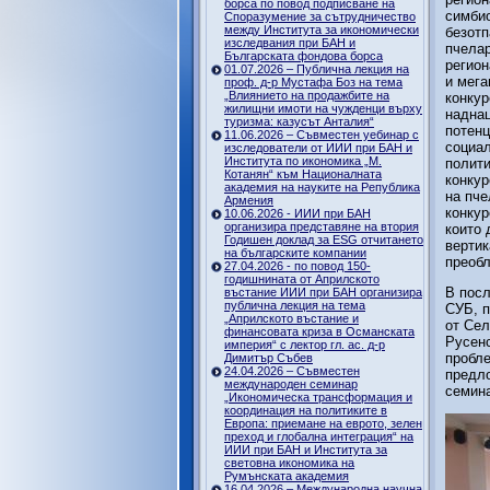
борса по повод подписване на
симбио
Споразумение за сътрудничество
между Института за икономически
безотп
изследвания при БАН и
пчелар
Българската фондова борса
регион
01.07.2026 – Публична лекция на
и мега
проф. д-р Мустафа Боз на тема
„Влиянието на продажбите на
конкур
жилищни имоти на чужденци върху
наднац
туризма: казусът Анталия“
потенц
11.06.2026 – Съвместен уебинар с
социал
изследователи от ИИИ при БАН и
Института по икономика „М.
полити
Котанян“ към Националната
конкур
академия на науките на Република
на пче
Армения
конкур
10.06.2026 - ИИИ при БАН
организира представяне на втория
които 
Годишен доклад за ESG отчитането
вертик
на българските компании
преобл
27.04.2026 - по повод 150-
годишнината от Априлското
В посл
въстание ИИИ при БАН организира
публична лекция на тема
СУБ, п
„Априлското въстание и
от Сел
финансовата криза в Османската
Русенс
империя“ с лектор гл. ас. д-р
пробле
Димитър Събев
24.04.2026 – Съвместен
предло
международен семинар
семина
„Икономическа трансформация и
координация на политиките в
Европа: приемане на еврото, зелен
преход и глобална интеграция“ на
ИИИ при БАН и Института за
световна икономика на
Румънската академия
16.04.2026 – Международна научна