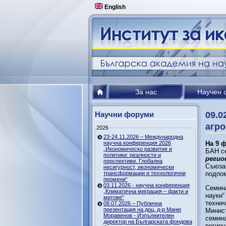
English
За нас
Научен 
Научни форуми
09.0
агро
2026
23-24.11.2026 – Международна
научна конференция 2026
На 9 ф
„Икономическо развитие и
БАН се
политики: реалности и
регио
перспективи. Глобална
Съюза 
несигурност, икономически
трансформации и технологични
подпом
промени“
03.11.2026 - научна конференция
Семина
„Климатична миграция – факти и
науки“
митове“
технич
08.07.2026 – Публична
презентация на доц. д-р Маню
Минист
Моравенов - Изпълнителен
семина
директор на Българската фондова
регион