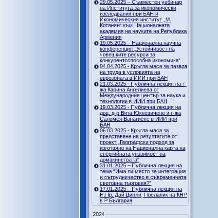
29.05.2025 – Съвместен уебинар
на Института за икономически
изследвания при БАН и
Икономическия институт „М.
Котанян“ към Националната
академия на науките на Република
Армения
19.05.2025 – Национална научна
конференция „Устойчивост на
човешките ресурси за
конкурентоспособна икономика“
04.04.2025 - Кръгла маса за пазара
на труда в условията на
еврозоната в ИИИ при БАН
21.03.2025 - Публична лекция на г-
жа Карина Ангелиева от
Международния център за наука и
технологии в ИИИ при БАН
19.03.2025 - Публична лекция на
доц. д-р Вита Юкневичене и г-жа
Саломея Ванагиене в ИИИ при
БАН
06.03.2025 - Кръгла маса за
представяне на резултатите от
проект „Географски подход за
изготвяне на Национална карта на
енергийната уязвимост на
домакинствата“
31.01.2025 – Публична лекция на
тема “Има ли място за интеграция
и сътрудничество в съвременната
световна търговия?”
17.01.2025 – Публична лекция на
Н.Пр. Дай Цинли, Посланик на КНР
в Р България
2024