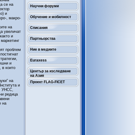
а се на
Научни форуми
ектор
о) и
Обучение и мобилност
ро-, макро-
ките на
Списания
да увеличат
както и
Партньорства
 маркетинг
ият проблем
Ние в медиите
 постигнат
тратегии,
Euraxess
ешни и
 в които
Център за изследване
на Азия
уки“ на
Проект FLAG-FICET
нститута и
, УНСС,
ани редица
авени
е на