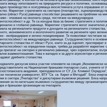
зата между използването на природните ресурси и политики, основаващ
адно производство и осигуряваща екосистемната услуга опрашване от с
ство. Маркетинг стратегиите на секторно (пчеларство, зърнопроизводств
ално (област Русе) равнище способстват решаването на проблеми на мик
ниво - опазване на околната среда, постигане на международна
ентоспособност и др. Те са изходна база за бизнес стратегиите и полити
ионално и глобално равнище. Маркетинг стратегиите могат значително 
иала на регионалните продукти и доходите на регионалните стопанства, 
ното, икономическото и екологичното развитие на регионите чрез зелени
ки - екобрандиране и зелено позициониране. Те позволяват постигане на
ентоспособност на международно равнище. Сътрудничеството е основн
ларските стопанства от област Русе, които за да оцелеят, просперират и
ентоспособност на определени пазари, трябва да разработят маркетинг с
да прилагат на секторно и регионално равнище, чрез хоризонтални, вътр
ални взаимоотношения. Това е валидно и за други агросектори и региони,
адават дребните стопанства.
едвалите дискусии взеха участие членовете на секция „Икономически на
редставителите на Националния браншови пчеларски съюз, учените от И
скостопанската академия, преподаватели от СУ „Св. Климент Охридски“
ки технически университет, ВТУ "Св. св. Кирил и Методий". Бяха очерт
ми в сектора „Пчеларство“ и дискутирани възможни решения. Бяха напр
жения за по-нататъшно възможно сътрудничество между организаторит
ра и браншови организации на пчеларите.