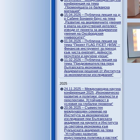
конференция на тема
„Променящата се балканска
миграция“
15.04.2026 – Публична лекция на д-
р Сабине Бонакер-Брус на тема
„Развитие на академичните умения
в ерата на изкуствения интелект:
изводи от проекта за академични
умения на Оксфордския
университет“
01.04.2026 – Публична лекция на
тема “Проект FLAG FICET (ФЛАГ –
Финансов инструмент за преход
към чиста енергия): дейности,
резултати и научени уроци”
11.02.2026 – Публична лекция на
тема “Предизвикателства пред
българската икономика:
Академични решения от Института
за икономически изследвания”
2025
24.11.2025 – Международна научна
конференция 2025 „Икономическо
развитие и политики: реалности и
перспективи. Устойчивост в
условия на глобални промени“
20.06.2025 – Съвместен
международен семинар на
Института за икономически
изследвания при Българската
академия на науките и Института
за световна икономика към
Румънската академия на тема
„Устойчиво развитие,
индустриална политика и растеж“