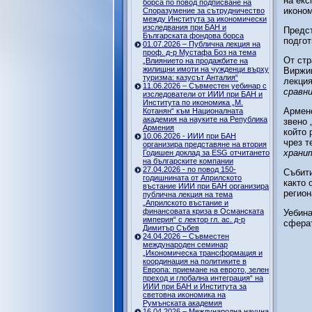
на екс
борса по повод подписване на
иконом
Споразумение за сътрудничество
между Института за икономически
изследвания при БАН и
Предст
Българската фондова борса
подгот
01.07.2026 – Публична лекция на
проф. д-р Мустафа Боз на тема
От стр
„Влиянието на продажбите на
жилищни имоти на чужденци върху
Виржин
туризма: казусът Анталия“
лекция
11.06.2026 – Съвместен уебинар с
сравн
изследователи от ИИИ при БАН и
Института по икономика „М.
Арменс
Котанян“ към Националната
академия на науките на Република
звено 
Армения
който 
10.06.2026 - ИИИ при БАН
чрез т
организира представяне на втория
храни
Годишен доклад за ESG отчитането
на българските компании
27.04.2026 - по повод 150-
Събити
годишнината от Априлското
както 
въстание ИИИ при БАН организира
регион
публична лекция на тема
„Априлското въстание и
финансовата криза в Османската
Уебина
империя“ с лектор гл. ас. д-р
сферат
Димитър Събев
24.04.2026 – Съвместен
международен семинар
„Икономическа трансформация и
координация на политиките в
Европа: приемане на еврото, зелен
преход и глобална интеграция“ на
ИИИ при БАН и Института за
световна икономика на
Румънската академия
16.04.2026 – Международна научна