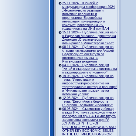
25.11.2024 – Юбилейна
международна конференция 2024
„Икономическо развитие и
политики: реалности и
перспективи. Европейска
интеграция, конвергенция и
кохезия“, посветена на 75-
годишнината на ИИИ при БАН
15.11.2024 – Публична лекция на г-
н Радослав Миланов - директор на
Дирекция „Стратегическо
планиране“ в Министерски съвет
08.11.2024 – Публична лекция на
старши изследовател д-р Андрей
Радулеску от Института за
световна икономика на
Румънската академия
04.10.2024 – Публична лекция
“Китай в съвременната система на
международните отношения”
19.06.2024 – Публични лекции на
тема: “Инвестиции и
инфраструктурно развитие на
териториално и секторно равнище”
и “Финансиране и развитие на
публични услуги”
12.06.2024 – Публична лекция на
тема: "Енергийната бедност в
България - развитие и политики"
06.06.2024 – Съвместен уебинар
между Института за икономически
изследвания при БАН и Института
за световна икономика при РА
„CHANGES IN THE FDI
REGULATORY FRAMEWORK AND
OTHER KEY ECONOMIC ISSUES
IN THE EU: IMPLICATIONS FOR