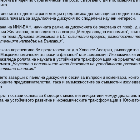
пертиза и идеи по стратегически въпроси, свързани с дигитализацията и
ика.
авените от двете страни лекции предложиха допълващи се гледни точк
виха почвата за задълбочена дискусия по споделени научни интереси.
ана на ИИИ-БАН, научната рамка на дискусията бе очертана от проф. д.и
ия Желязкова, ръководител на секция „Международна икономика“, коят
 на тема „
Кръгова икономика в ЕС: дигитални процеси, разнопосочни т
ителният напредък на България
“.
ката перспектива бе представена от д-р Хованес Асатрян, ръководител
„Макроикономически въпроси и финанси“ към арменския Икономически ин
разгледа ролята на науката в устойчивата трансформация на хранителни
емата „
Науката и политиките като двигател на устойчивото развитие
телните системи
“.
ето завърши с панелна дискусия и сесия за въпроси и коментари, които
общите предизвикателства, така и възможностите за съвместни изследв
а.
рът постави основа за бъдещи съвместни инициативи между двата инст
а на устойчивото развитие и икономическите трансформации в Югоизто