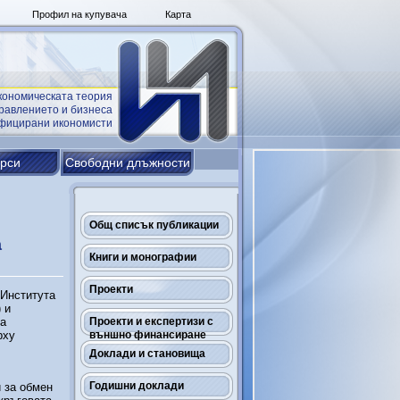
Профил на купувача
Карта
кономическата теория
равлението и бизнеса
ифицирани икономисти
урси
Свободни длъжности
я
Общ списък публикации
а
Книги и монографии
Проекти
 Института
 и
на
Проекти и експертизи с
рху
външно финансиране
Доклади и становища
Годишни доклади
и за обмен