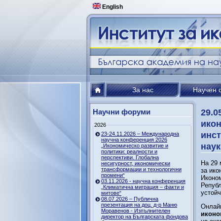
English
За нас
Научен 
Научни форуми
29.0
икон
2026
инст
23-24.11.2026 – Международна
научна конференция 2026
наук
„Икономическо развитие и
политики: реалности и
перспективи. Глобална
На 29 
несигурност, икономически
трансформации и технологични
за ико
промени“
Иконом
03.11.2026 - научна конференция
Републ
„Климатична миграция – факти и
устойч
митове“
08.07.2026 – Публична
презентация на доц. д-р Маню
Онлайн
Моравенов - Изпълнителен
иконо
директор на Българската фондова