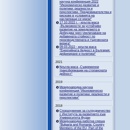
научна конференция 2022
"Икономическо развитие и
политики: реалности и
перспективи. Предизвикателства и
рискове в условията на
наслагващи се кризи"
17.10.2022 г. - кръгла маса
„Възможности за устойчиво
развитие на земеделието в
Добруджа чрез увеличаване на
добавената стойност по
производствената и търговската
верига“
09.03.2022 - кръгла маса
"Енергийната бедност в България:
дефиниране и политики"
2021
Кръгла маса „Съвременни
трансформации на стопанската
дейност”
2019
Международна научна
конференция “Икономическо
развитие и политики: реалности и
перспективи”
2018
Споразумение за сътрудничество
с Института за развитието към
Университета Фудан
Международна работна среща
"Bulgaria and Romania: Country
Members of the EU, Part of the