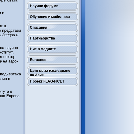
 кръговата
Научни форуми
и и
Обучение и мобилност
к.н.
Списания
о представи
енденции и
Партньорства
 на научно
Ние в медиите
ститут,
я сектор
Euraxess
 на агро-
Център за изследване
 подчертаха
на Азия
ания в
Проект FLAG-FICET
итута в
чна Европа.