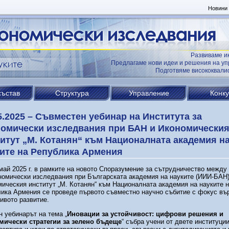
Новини
Развиваме и
Предлагаме нови идеи и решения на уп
Подготвяме висококвал
състав
Структура
Управление
Конк
5.2025 – Съвместен уебинар на Института за
омически изследвания при БАН и Икономически
итут „М. Котанян“ към Националната академия н
ите на Република Армения
май 2025 г. в рамките на новото Споразумение за сътрудничество между
номически изследвания при Българската академия на науките (ИИИ-БАН)
ическия институт „М. Котанян“ към Националната академия на науките 
ика Армения се проведе първото съвместно научно събитие с фокус въ
ивото развитие.
 уебинарът на тема „
Иновации за устойчивост: цифрови решения и
мически стратегии за зелено бъдеще
“ събра учени от двете институци