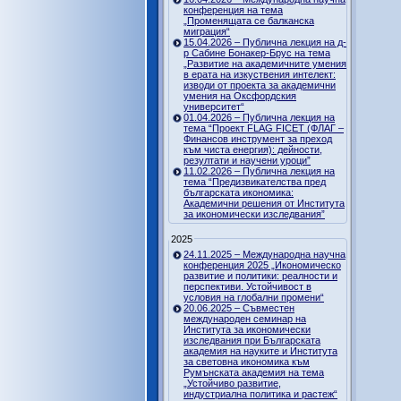
конференция на тема
„Променящата се балканска
миграция“
15.04.2026 – Публична лекция на д-
р Сабине Бонакер-Брус на тема
„Развитие на академичните умения
в ерата на изкуствения интелект:
изводи от проекта за академични
умения на Оксфордския
университет“
01.04.2026 – Публична лекция на
тема “Проект FLAG FICET (ФЛАГ –
Финансов инструмент за преход
към чиста енергия): дейности,
резултати и научени уроци”
11.02.2026 – Публична лекция на
тема “Предизвикателства пред
българската икономика:
Академични решения от Института
за икономически изследвания”
2025
24.11.2025 – Международна научна
конференция 2025 „Икономическо
развитие и политики: реалности и
перспективи. Устойчивост в
условия на глобални промени“
20.06.2025 – Съвместен
международен семинар на
Института за икономически
изследвания при Българската
академия на науките и Института
за световна икономика към
Румънската академия на тема
„Устойчиво развитие,
индустриална политика и растеж“