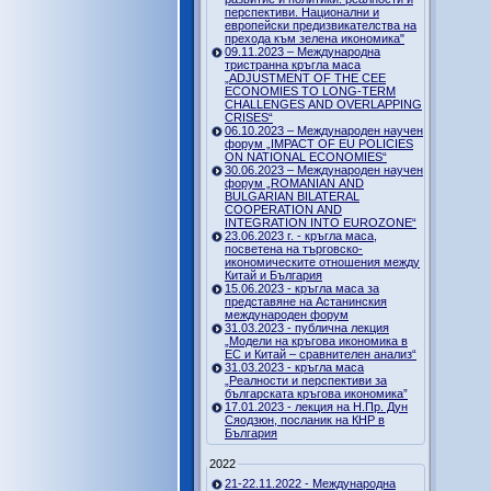
перспективи. Национални и
европейски предизвикателства на
прехода към зелена икономика"
09.11.2023 – Международна
тристранна кръгла маса
„ADJUSTMENT OF THE CEE
ECONOMIES TO LONG-TERM
CHALLENGES AND OVERLAPPING
CRISES“
06.10.2023 – Международен научен
форум „IMPACT OF EU POLICIES
ON NATIONAL ECONOMIES“
30.06.2023 – Международен научен
форум „ROMANIAN AND
BULGARIAN BILATERAL
COOPERATION AND
INTEGRATION INTO EUROZONE“
23.06.2023 г. - кръгла маса,
посветена на търговско-
икономическите отношения между
Китай и България
15.06.2023 - кръгла маса за
представяне на Астанинския
международен форум
31.03.2023 - публична лекция
„Модели на кръгова икономика в
ЕС и Китай – сравнителен анализ“
31.03.2023 - кръгла маса
„Реалности и перспективи за
българската кръгова икономика”
17.01.2023 - лекция на Н.Пр. Дун
Сяодзюн, посланик на КНР в
България
2022
21-22.11.2022 - Международна