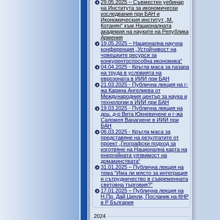
29.05.2025 – Съвместен уебинар
на Института за икономически
изследвания при БАН и
Икономическия институт „М.
Котанян“ към Националната
академия на науките на Република
Армения
19.05.2025 – Национална научна
конференция „Устойчивост на
човешките ресурси за
конкурентоспособна икономика“
04.04.2025 - Кръгла маса за пазара
на труда в условията на
еврозоната в ИИИ при БАН
21.03.2025 - Публична лекция на г-
жа Карина Ангелиева от
Международния център за наука и
технологии в ИИИ при БАН
19.03.2025 - Публична лекция на
доц. д-р Вита Юкневичене и г-жа
Саломея Ванагиене в ИИИ при
БАН
06.03.2025 - Кръгла маса за
представяне на резултатите от
проект „Географски подход за
изготвяне на Национална карта на
енергийната уязвимост на
домакинствата“
31.01.2025 – Публична лекция на
тема “Има ли място за интеграция
и сътрудничество в съвременната
световна търговия?”
17.01.2025 – Публична лекция на
Н.Пр. Дай Цинли, Посланик на КНР
в Р България
2024