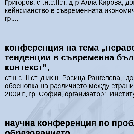
Григоров, ст.н.с.ІІст. д-р Алла Кирова, 
кейнсианство в съвременната икономиче
гр....
конференция на тема „нераве
тенденции в съвременна бъл
контекст”,
ст.н.с. ІІ ст. д.ик.н. Росица Рангелова,
обосновка на различието между страни
2009 г., гр. София, организатор: Институ
научна конференция по пробл
образованието