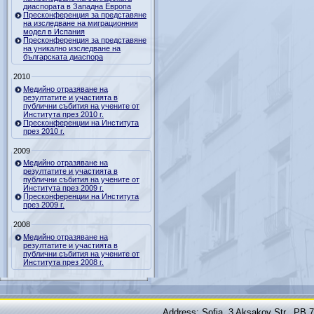
диаспората в Западна Европа
Пресконференция за представяне
на изследване на миграционния
модел в Испания
Пресконференция за представяне
на уникално изследване на
българската диаспора
2010
Медийно отразяване на
резултатите и участията в
публични събития на учените от
Института през 2010 г.
Пресконференции на Института
през 2010 г.
2009
Медийно отразяване на
резултатите и участията в
публични събития на учените от
Института през 2009 г.
Пресконференции на Института
през 2009 г.
2008
Медийно отразяване на
резултатите и участията в
публични събития на учените от
Института през 2008 г.
Address: Sofia, 3 Aksakov Str., PB 