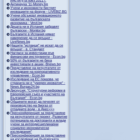
Института през 2011 г.
Антинаука ‘11-Money.bg
Учени и икономисти бистрят
иновациите на форум - LIVEBIZ.BG
Учени обсъждат иновационното
развитие на българската
икономика - Vesti.bg
Децата ни в Испания забравят
български - Monitor.bg
Българите в Испания нямат
намерение да се връщат -
LiveNews.bg
Нашите "испанци" не искат да се
връщат - в. Стандарт
Нагласи за инвестиции във
финансови инструменти - Econ.bg
50% от българите не биха
инвестирали в акции -Bnews.bg
Представяне на резултатите от
изследване на корпоративното
управление - Econ.bg
Изследване на ЕС показва, че
страната ни е "умерен иноватор" -
News.Burgas24.bg
Дискусия: "Структурни реформи в
Европейския съюз и участието на
България" - Econ.bg
Общините могат да печелят от
производство на биогаз от
отпадните води - в.Днес<+>
Пресконференция за предстаняне
на резултатите от проект „Развитие
потенциала на докторанти и млади
учени за интердисциплинарни
социално-икономически
изследвания"
Пресконференция за представяне
на изследване на българската