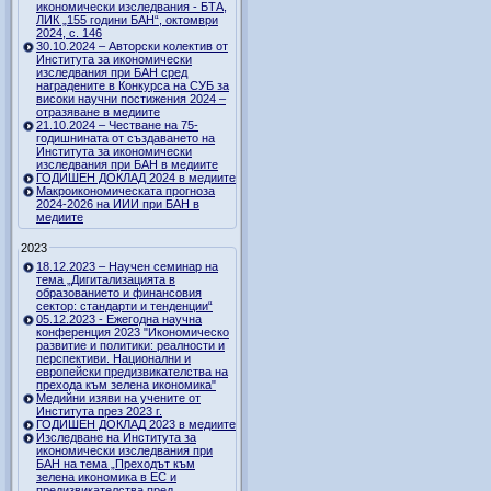
икономически изследвания - БТА,
ЛИК „155 години БАН“, октомври
2024, с. 146
30.10.2024 – Авторски колектив от
Института за икономически
изследвания при БАН сред
наградените в Конкурса на СУБ за
високи научни постижения 2024 –
отразяване в медиите
21.10.2024 – Честване на 75-
годишнината от създаването на
Института за икономически
изследвания при БАН в медиите
ГОДИШЕН ДОКЛАД 2024 в медиите
Макроикономическата прогноза
2024-2026 на ИИИ при БАН в
медиите
2023
18.12.2023 – Научен семинар на
тема „Дигитализацията в
образованието и финансовия
сектор: стандарти и тенденции“
05.12.2023 - Ежегодна научна
конференция 2023 "Икономическо
развитие и политики: реалности и
перспективи. Национални и
европейски предизвикателства на
прехода към зелена икономика"
Медийни изяви на учените от
Института през 2023 г.
ГОДИШЕН ДОКЛАД 2023 в медиите
Изследване на Института за
икономически изследвания при
БАН на тема „Преходът към
зелена икономика в ЕС и
предизвикателства пред