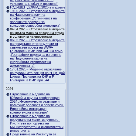
перспективи. Устойчивост в
условия на глобални промени“
ГОДИШЕН ДОКЛАД 2025 в медиите
19.05.2025 - Отразяване в медиите
на Национална научна
конференция „Устойчивост на
човешките ресурси за
конкурентоспособна икономика“
04.04.2025 - Отразяване в медиите
на кръгла маса за пазара на труда
в условията на еврозоната
06.03.2025 - Отразяване в медиите
на представените резултати от
съвместен проект на WWF-
България и ИИИ при БАН на тема
„Географски подход за изготвяне
на Национална карта на
енергийната уязвимост на
домакинствата“
17.01.2025 - Медийно отразяване
на публичната лекция на Н.Пр. Дай
Цинли, Посланик на КНР в Р
България, в ИИИ при БАН
2024
Отразяване в медиите на
Юбилейна научна конференция
2024 „Икономическо развитие и
политики: реалност и перспективи.
Европейска интеграция,
конвергенция и кохезия“
Отразяване в медиите на
проучване на колектив учени от
Института по поръчка на
Министерството на икономиката и
индустрията
Представяне на Института за