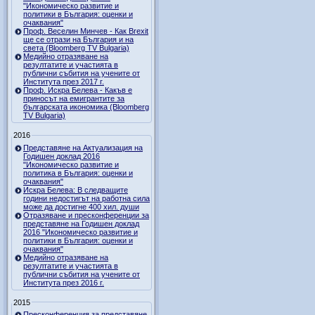
"Икономическо развитие и
политики в България: оценки и
очаквания"
Проф. Веселин Минчев - Как Brexit
ще се отрази на България и на
света (Bloomberg TV Bulgaria)
Медийно отразяване на
резултатите и участията в
публични събития на учените от
Института през 2017 г.
Проф. Искра Белева - Какъв е
приносът на емигрантите за
българската икономика (Bloomberg
TV Bulgaria)
2016
Представяне на Актуализация на
Годишен доклад 2016
"Икономическо развитие и
политика в България: оценки и
очаквания"
Искра Белева: В следващите
години недостигът на работна сила
може да достигне 400 хил. души
Отразяване и пресконференции за
представяне на Годишен доклад
2016 "Икономическо развитие и
политики в България: оценки и
очаквания"
Медийно отразяване на
резултатите и участията в
публични събития на учените от
Института през 2016 г.
2015
Пресконференция за представяне