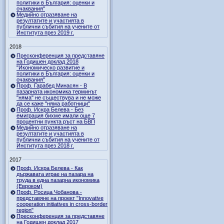
политики в България: оценки и
очаквания"
Медийно отразяване на
резултатите и участията в
публични събития на учените от
Института през 2019 г.
2018
Пресконференция за представяне
на Годишен доклад 2018
"Икономическо развитие и
политики в България: оценки и
очаквания"
Проф. Гарабед Минасян - В
пазарната икономика терминът
"няма" не съществува и не може
да се каже "няма работници"
Проф. Искра Белева - Без
емиграция бихме имали още 7
процентни пункта ръст на БВП
Медийно отразяване на
резултатите и участията в
публични събития на учените от
Института през 2018 г.
2017
Проф. Искра Белева - Как
държавата играе на пазара на
труда в една пазарна икономика
(Евроком)
Проф. Росица Чобанова -
представяне на проект "Innovative
cooperation initiatives in cross-border
region"
Пресконференция за представяне
на Годишен доклад 2017