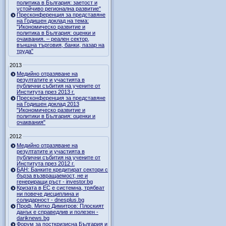
политика в България: заетост и
устойчиво регионална развитие"
Пресконференция за представяне
на Годишен доклад на тема:
"Икономическо развитие и
политика в България: оценки и
очаквания. – реален сектор,
външна търговия, банки, пазар на
труда"
2013
Медийно отразяване на
резултатите и участията в
публични събития на учените от
Института през 2013 г.
Пресконференция за представяне
на Годишен доклад 2013
"Икономическо развитие и
политики в България: оценки и
очаквания"
2012
Медийно отразяване на
резултатите и участията в
публични събития на учените от
Института през 2012 г.
БАН: Банките кредитират сектори с
бърза възвращаемост, не и
генериращи ръст - investor.bg
Кризата в ЕС е системна, трябват
ни повече дисциплина и
солидарност - dnesplus.bg
Проф. Митко Димитров: Плоският
данък е справедлив и полезен -
dariknews.bg
Форум за посткризисна България и