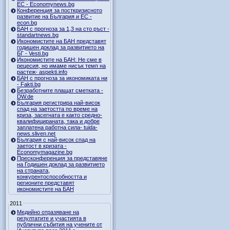
ЕС - Economynews.bg
Конференция за посткризисното
развитие на България и ЕС -
econ.bg
БАН с прогноза за 1,3 на сто ръст -
standartnews.bg
Икономистите на БАН представят
годишен доклад за развитието на
БГ - Vesti.bg
Икономистите на БАН: Не сме в
рецесия, но имаме нисък темп на
растеж- aspekti.info
БАН с прогноза за икономиката ни
- Fakti.bg
Безработните плащат сметката -
DW.de
България регистрира най-висок
спад на заетостта по време на
криза, засегната е както средно-
квалифицираната, така и добре
заплатена работна сила- tuida-
news.sliven.net
България с най-висок спад на
заетост в кризата -
Economymagazine.bg
Пресконференция за представяне
на Годишен доклад за развитието
на страната,
конкурентоспособността и
регионите представят
икономистите на БАН
2011
Медийно отразяване на
резултатите и участията в
публични събития на учените от