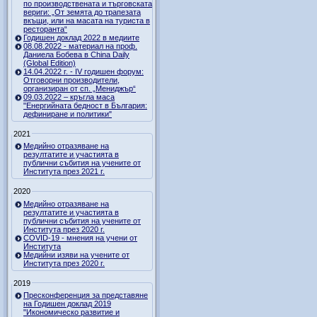
по производствената и търговската
вериги: „От земята до трапезата
вкъщи, или на масата на туриста в
ресторанта“
Годишен доклад 2022 в медиите
08.08.2022 - материал на проф.
Даниела Бобева в China Daily
(Global Edition)
14.04.2022 г. - IV годишен форум:
Отговорни производители,
организиран от сп. „Мениджър“
09.03.2022 – кръгла маса
"Енергийната бедност в България:
дефиниране и политики"
2021
Медийно отразяване на
резултатите и участията в
публични събития на учените от
Института през 2021 г.
2020
Медийно отразяване на
резултатите и участията в
публични събития на учените от
Института през 2020 г.
COVID-19 - мнения на учени от
Института
Медийни изяви на учените от
Института през 2020 г.
2019
Пресконференция за представяне
на Годишен доклад 2019
"Икономическо развитие и