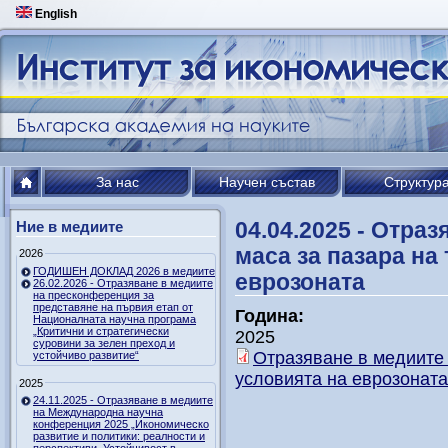
English
За нас
Научен състав
Структур
04.04.2025 - Отра
Ние в медиите
маса за пазара на
2026
ГОДИШЕН ДОКЛАД 2026 в медиите
еврозоната
26.02.2026 - Отразяване в медиите
на пресконференция за
представяне на първия етап от
Година:
Националната научна програма
„Критични и стратегически
2025
суровини за зелен преход и
Отразяване в медиите 
устойчиво развитие“
условията на еврозоната
2025
24.11.2025 - Отразяване в медиите
на Международна научна
конференция 2025 „Икономическо
развитие и политики: реалности и