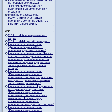
на Годишен доклад 2015
"Икономическо развитие и
политики в България: оценки и
очаквания"
Медийно отразяване на
резултатите и участията в
публични събития на учените от
Института през 2015 г.
2014
2014 г. - Избрани публикации в
медии
2014 г. - ИИИ при БАН в медиите
Пресконференция на тема
"Държавен бюджет 2015 г. -
основни предиззвикателства"
Пресконференция на тема "Бизнес
секторът трябва да се насочи към
иновациите, към обновяване на
малките и средни предприятия и
завоюването на нови външни
пазари"
Пресконференция на тема
"Икономическо развитие и
политика в България „Неравенство
и бедност – динамика и политики
за тяхното ограничаване”
Пресконференция за Представяне
на годишен доклад на тема:
"Икономическо развитие и
политика в България: оценки и
очаквания. Пазар на труда,
състояние на регионите,
неравенство и бедност в България"
Пресконференция на тема
"Икономическо развитие и