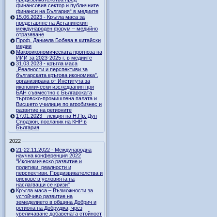
финансовия сектор и публичните
финанси на България“ в медиите
15.06.2023 - Кръгла маса за
представяне на Астанинския
международен форум – медийно
отразяване
Проф. Даниела Бобева в китайски
медии
Макроикономическата прогноза на
ИИИ за 2023-2025 г. в медиите
31.03.2023 - кръгла маса
„Реалности и перспективи за
българската кръгова икономика”,
организирана от Института за
икономически изследвания при
БАН съвместно с Българската
търговско-промишлена палата и
Висшето училище по агробизнес и
развитие на регионите
17.01.2023 - лекция на Н.Пр. Дун
Сяодзюн, посланик на КНР в
България
2022
21-22.11.2022 - Международна
научна конференция 2022
"Икономическо развитие и
политики: реалности и
перспективи. Предизвикателства и
рискове в условията на
наслагващи се кризи"
Кръгла маса – Възможности за
устойчиво развитие на
земеделието в община Добрич и
региона на Добруджа, чрез
увеличаване добавената стойност