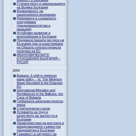
Стопанството и цивилизацията
на Волжка България
Иновативност на
националната икономика
Реформите в социалното
осигуряване
(предизвикателства и
решения)
Устойчиво развитие и
многообразие в България
Продоволствените ресурси на
България при осъществяване
на Общата селскостопанска
политика на ЕС
ИКОНОМИЧЕСКИТЕ
ОТНОШЕНИЯ БЪЛГАРИЯ –
РУСИЯ
2009
Bulgaria: A shift in minimum
wage policy. - In: The Minimum
Wage Revisited in the Enlarged
EU
International Migration and
Remittances in the Balkans: the
Case of Bulgaria
Глобалната капиталистическа
криза
Стратегически съюзи
Условията на труд и
качеството на заетостта в
България
Характеристики на местните и
международните съвместни
предприятия в България
Гъвкавост и сигурност на