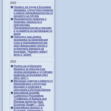
2023
Пазарът на труда в България:
динамика, структурни промени
и новите предизвикателства от
началото на XXI век
Икономическо развитие и
политики: реалности и
перспективи.
Предизвикателства и рискове
в условията на наслагващи се
кризи
Преходът към зелена
икономика на Европейския
съюз и предизвикателства
пред финансовия сектор и
публичните финанси на
България. "Черният лебед"
вече е "зелен"
2022
Ролята на публичните
финанси за прехода към
зелена икономика и устойчиво
развитие на България през
2021-2027 г.
Фискални стимули и ефекти от
Европейските структурни
фондове и политики в
Централна и Източна Европа
International Scientific
Conference Proceedings
“Challenges of Bulgaria and
Romania during the New
Economic Reality” – 2021
Енергийната бедност в
България: измерения и