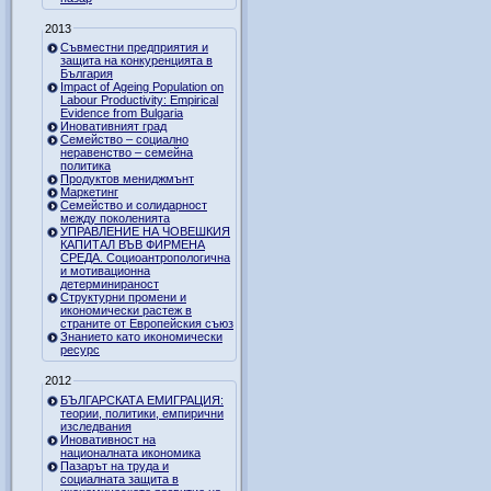
2013
Съвместни предприятия и
защита на конкуренцията в
България
Impact of Ageing Population on
Labour Productivity: Empirical
Evidence from Bulgaria
Иновативният град
Семейство – социално
неравенство – семейна
политика
Продуктов мениджмънт
Маркетинг
Семейство и солидарност
между поколенията
УПРАВЛЕНИЕ НА ЧОВЕШКИЯ
КАПИТАЛ ВЪВ ФИРМЕНА
СРЕДА. Социоантропологична
и мотивационна
детерминираност
Структурни промени и
икономически растеж в
страните от Европейския съюз
Знанието като икономически
ресурс
2012
БЪЛГАРСКАТА ЕМИГРАЦИЯ:
теории, политики, емпирични
изследвания
Иновативност на
националната икономика
Пазарът на труда и
социалната защита в