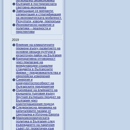
регионална биоикономика
България в посткризисната
световна икономика
Завръщащи се мигранти:
сегментация и стратификация
на икономическата мобилност.
Резултати, изводи, препоръки
Икономическо развитие и
политики – реалности и
перспективи
2019
Влияние на климатичните
промени върху развитието на
основни овощни култури в
югоизточен район на България
Корпоративна отговорност
чрез прилагане на
международни социални
стандарти в българските
фирми – предизвикателства и
европейски измерения
Синергия и
конкурентоспособност на
българските предприятия
Оценяване на влиянието на
външната търговия върху
брутния вътрешен продукт на
България чрез
коинтеграционния подход
Следкризисна динамика на
капиталовите пазари от
Централна и Източна Европа
Макроикономическата
политика в България след
въвеждането на паричния
съвет /от теоретичен към