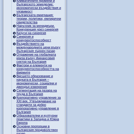
Климатичните промени и
българското земеделие:
икономически въздействия и
уязвимост
Българската емиграция:
теории, политики, емпирични
свидетелства
Наръчник за мениджъри.
Конкуренция чрез синергия
Казуси на синергия
Синергия и
конкурентоспособност
Въздействието на
международните цени върху
българския зърнен пазар
Отражение на глобалната
криза върху финансовия
сектор на България
Фактори и елементи на
конкурентоспособността на
фирмите
Висшето образование и
науката в България –
икономически, социални и
джендър измерения
Сегментация на пазара на
труда в България
Корпоративно управление за
XXI век. Утвърждаване на
стандарти за добро
корпоративно управление в
България
Образователни и културни
практики в Западна и Южна
Европа
Основни пропорции в
българския продоволствен
пазар