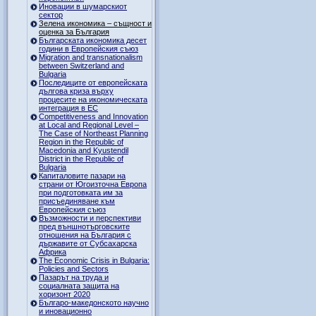
Иновации в шумарскиот
сектор
Зелена икономика – същност и
оценка за България
Българската икономика десет
години в Европейския съюз
Migration and transnationalism
between Switzerland and
Bulgaria
Последиците от европейската
дългова криза върху
процесите на икономическата
интеграция в ЕС
Competitiveness and Innovation
at Local and Regional Level –
The Case of Northeast Planning
Region in the Republic of
Macedonia and Kyustendil
District in the Republic of
Bulgaria
Капиталовите пазари на
страни от Югоизточна Европа
при подготовката им за
присъединяване към
Европейския съюз
Възможности и перспективи
пред външнотърговските
отношения на България с
държавите от Субсахарска
Африка
The Economic Crisis in Bulgaria:
Policies and Sectors
Пазарът на труда и
социалната защита на
хоризонт 2020
Българо-македонското научно
и иновационно