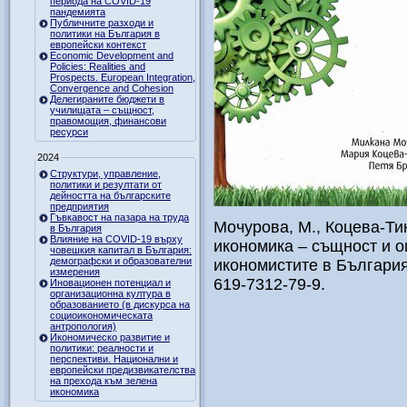
периода на COVID-19
пандемията
Публичните разходи и
политики на България в
европейски контекст
Economic Development and
Policies: Realities and
Prospects. European Integration,
Convergence and Cohesion
Делегираните бюджети в
училищата – същност,
правомощия, финансови
ресурси
2024
Структури, управление,
политики и резултати от
дейността на българските
предприятия
Гъвкавост на пазара на труда
Мочурова, М., Коцева-Тик
в България
Влияние на COVID-19 върху
икономика – същност и о
човешкия капитал в България:
демографски и образователни
икономистите в България
измерения
619-7312-79-9.
Иновационен потенциал и
организационна култура в
образованието (в дискурса на
социоикономическата
антропология)
Икономическо развитие и
политики: реалности и
перспективи. Национални и
европейски предизвикателства
на прехода към зелена
икономика