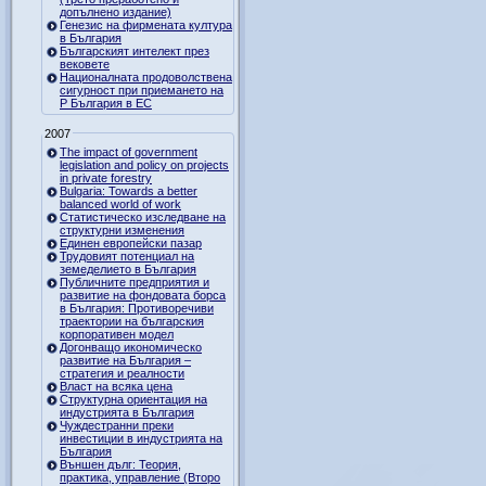
допълнено издание)
Генезис на фирмената култура
в България
Българският интелект през
вековете
Националната продоволствена
сигурност при приемането на
Р България в ЕС
2007
The impact of government
legislation and policy on projects
in private forestry
Bulgaria: Towards a better
balanced world of work
Статистическо изследване на
структурни изменения
Единен европейски пазар
Трудовият потенциал на
земеделието в България
Публичните предприятия и
развитие на фондовата борса
в България: Противоречиви
траектории на българския
корпоративен модел
Догонващо икономическо
развитие на България –
стратегия и реалности
Власт на всяка цена
Структурна ориентация на
индустрията в България
Чуждестранни преки
инвестиции в индустрията на
България
Външен дълг: Теория,
практика, управление (Второ