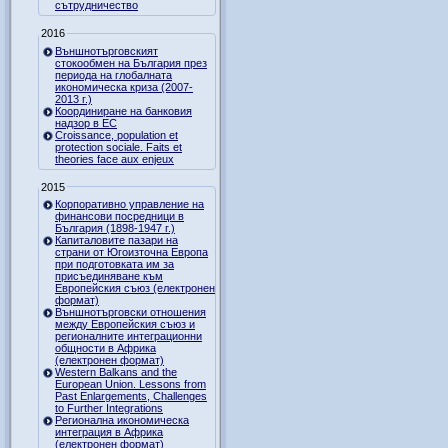
сътрудничество
2016
Външнотърговският
стокообмен на България през
периода на глобалната
икономическа криза (2007-
2013 г.)
Координиране на банковия
надзор в ЕС
Croissance, population et
protection sociale. Faits et
theories face aux enjeux
2015
Корпоративно управление на
финансови посредници в
България (1898-1947 г.)
Капиталовите пазари на
страни от Югоизточна Европа
при подготовката им за
присъединяване към
Европейския съюз (електронен
формат)
Външнотърговски отношения
между Европейския съюз и
регионалните интеграционни
общности в Африка
(електронен формат)
Western Balkans and the
European Union. Lessons from
Past Enlargements, Challenges
to Further Integrations
Регионална икономическа
интеграция в Африка
(електронен формат)