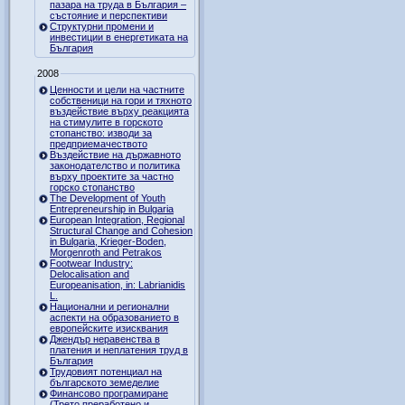
пазара на труда в България –
състояние и перспективи
Структурни промени и
инвестиции в енергетиката на
България
2008
Ценности и цели на частните
собственици на гори и тяхното
въздействие върху реакцията
на стимулите в горското
стопанство: изводи за
предприемачеството
Въздействие на държавното
законодателство и политика
върху проектите за частно
горско стопанство
The Development of Youth
Entrepreneurship in Bulgaria
European Integration, Regional
Structural Change and Cohesion
in Bulgaria, Krieger-Boden,
Morgenroth and Petrakos
Footwear Industry:
Delocalisation and
Europeanisation, in: Labrianidis
L.
Национални и регионални
аспекти на образованието в
европейските изисквания
Джендър неравенства в
платения и неплатения труд в
България
Трудовият потенциал на
българското земеделие
Финансово програмиране
(Трето преработено и