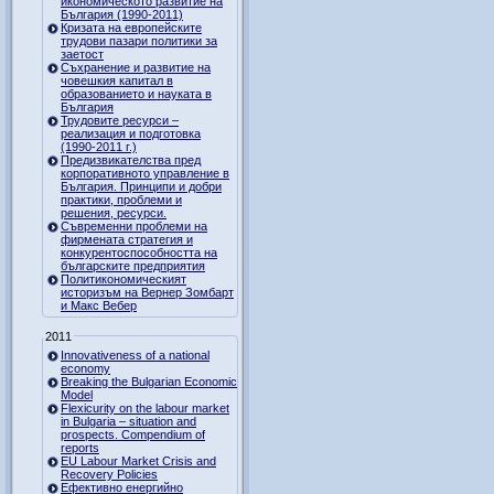
икономическото развитие на
България (1990-2011)
Кризата на европейските
трудови пазари политики за
заетост
Съхранение и развитие на
човешкия капитал в
образованието и науката в
България
Трудовите ресурси –
реализация и подготовка
(1990-2011 г.)
Предизвикателства пред
корпоративното управление в
България. Принципи и добри
практики, проблеми и
решения, ресурси.
Съвременни проблеми на
фирмената стратегия и
конкурентоспособността на
българските предприятия
Политикономическият
историзъм на Вернер Зомбарт
и Макс Вебер
2011
Innovativeness of a national
economy
Breaking the Bulgarian Economic
Model
Flexicurity on the labour market
in Bulgaria – situation and
prospects. Compendium of
reports
EU Labour Market Crisis and
Recovery Policies
Ефективно енергийно