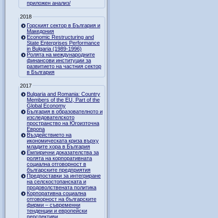
приложен анализ/
2018
Горският сектор в България и
Македония
Economic Restructuring and
State Enterprises Performance
in Bulgaria (1989-1996)
Ролята на международните
финансови институции за
развитието на частния сектор
в България
2017
Bulgaria and Romania: Country
Members of the EU, Part of the
Global Economy
България в образователното и
изследователското
пространство на Югоизточна
Европа
Въздействието на
икономическата криза върху
младите хора в България
Емпирични доказателства за
ролята на корпоративната
социална отговорност в
българските предприятия
Предпоставки за интегриране
на селскостопанската и
продоволствената политика
Корпоративна социална
отговорност на българските
фирми – съвременни
тенденции и европейски
перспективи