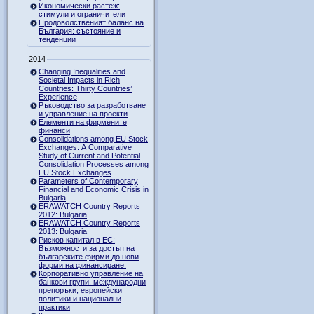
Икономически растеж:
стимули и ограничители
Продоволственият баланс на
България: състояние и
тенденции
2014
Changing Inequalities and
Societal Impacts in Rich
Countries: Thirty Countries’
Experience
Ръководство за разработване
и управление на проекти
Елементи на фирмените
финанси
Consolidations among EU Stock
Exchanges: A Comparative
Study of Current and Potential
Consolidation Processes among
EU Stock Exchanges
Parameters of Contemporary
Financial and Economic Crisis in
Bulgaria
ERAWATCH Country Reports
2012: Bulgaria
ERAWATCH Country Reports
2013: Bulgaria
Рисков капитал в ЕС:
Възможности за достъп на
българските фирми до нови
форми на финансиране.
Корпоративно управление на
банкови групи. международни
препоръки, европейски
политики и национални
практики