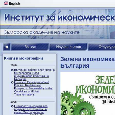
English
За нас
Научен състав
Структур
Зелена икономика 
Книги и монографии
България
2026
Въглищни райони след края на
въгледобива: Нова
индустриална политика на
България
Economic Development and
Policies: Realities and
Prospects. Sustainability in the
Conditions of Global
Transformations
2025
Гъвкавост на социалната
подкрепа в условията на
кризи. Опит и уроци от