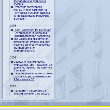
преработено и допълнено
издание)
Стратегия за ускорено
икономическо развитие на
Република България (Доклад
за Президента на Република
България)
2006
Legal Framework for Corporate
Governance in Russian and
Bulgarian transition economies
The values and objectives of
private forest owners and their
influence on forestry behaviour:
the implications for
entrepreneuership
2004
Социално-икономическа
инфраструктура и гаранции за
равнопоставеност на жените в
България
Националната продоволствена
сигурност при приемането на
Р България в ЕС
2002
Приоритети и политики за
благосъстоянието на децата