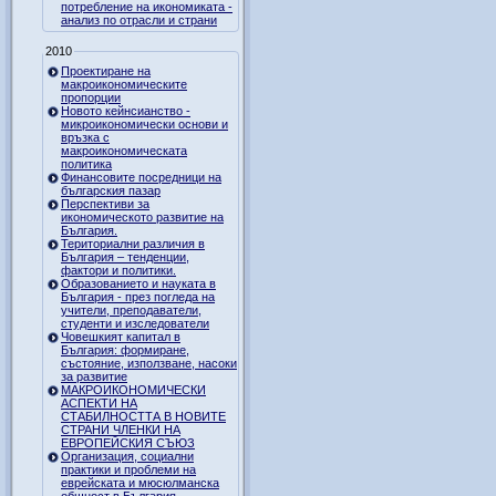
потребление на икономиката -
анализ по отрасли и страни
2010
Проектиране на
макроикономическите
пропорции
Новото кейнсианство -
микроикономически основи и
връзка с
макроикономическата
политика
Финансовите посредници на
българския пазар
Перспективи за
икономическото развитие на
България.
Териториални различия в
България – тенденции,
фактори и политики.
Образованието и науката в
България - през погледа на
учители, преподаватели,
студенти и изследователи
Човешкият капитал в
България: формиране,
състояние, използване, насоки
за развитие
МАКРОИКОНОМИЧЕСКИ
АСПЕКТИ НА
СТАБИЛНОСТТА В НОВИТЕ
СТРАНИ ЧЛЕНКИ НА
ЕВРОПЕЙСКИЯ СЪЮЗ
Организация, социални
практики и проблеми на
еврейската и мюсюлманска
общност в България