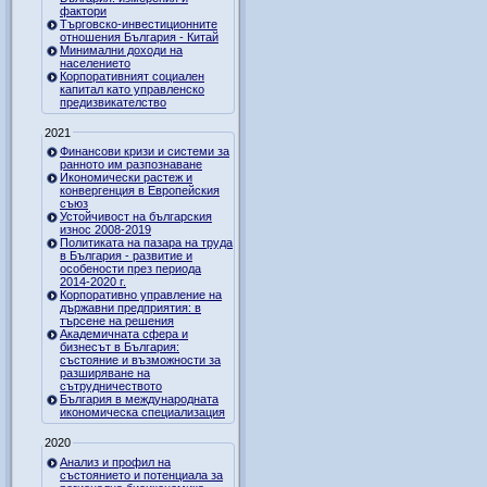
фактори
Търговско-инвестиционните
отношения България - Китай
Минимални доходи на
населението
Корпоративният социален
капитал като управленско
предизвикателство
2021
Финансови кризи и системи за
ранното им разпознаване
Икономически растеж и
конвергенция в Европейския
съюз
Устойчивост на българския
износ 2008-2019
Политиката на пазара на труда
в България - развитие и
особености през периода
2014-2020 г.
Корпоративно управление на
държавни предприятия: в
търсене на решения
Академичната сфера и
бизнесът в България:
състояние и възможности за
разширяване на
сътрудничеството
България в международната
икономическа специализация
2020
Анализ и профил на
състоянието и потенциала за