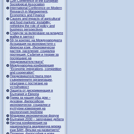
12th Conference of the European
Sociological Association
International Conference on Modern
Research in Management,
Economics and Finance
Causes and impacts of agricultural
and food markets’ instability:
rethinking the role of policy and
business perspectives
Стимули за включване на младите
майки в заетост
59-ти конгрес на Международната
Асоциация на икономистите с
френски език „Икономически
растеж, население, социална
протекция: Събития и теории за
посрещане на
предизвикателствата”
Международна конференция
“Economic integrations, competition
and cooperation”
Предизвикателствата пред
съвременните организации,
свързани с постигане на
устойчивост
Защита от дискриминация в
България и Европа
Грижа за нашия общ дом –
духовни, философски,
икономически, социални и
културни измерения на
екологичния проблем
Младежки икономически форум
България 2030 – започваме дебата
Научна конференция на
националната академична мрежа
към БАН „Връзки на развитието"
Промени, философия и нови