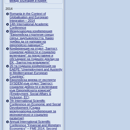
между България и Корея”
2014
Romania in the Context of
Globalisation and European
Integration – 2014
14th International Academic
Conference
Международна конференция
"Европейска стратегия срещу
свръх задлъжнялостта. Какво
трябва да се направи на
европейско равнище?"
Конференция на отдел „Заетост,
социални дейности и социално
включване“ за представяне и
обсъждане на годишен доклад на
ЕК: „Заетостна младежите“
26-та годишна конференция на
EAEPE “Unemployment and Austerity
in Mediterranean European
Countries”
Eвропейска мрежа от експерти
SYSDEM към отдел "Заетост,
социални дейности и включване
към Европейската комисия"
(Employment, Social Affairs &
Inclusion, ЕС)
7th International Scientific
Conference on Economic and Social
Development (Седма
международна конференция за
икономическо и социално
развитие)
Annual International Scientific
Conference “Financial and Monetary
Economics” – FME 2014, Second