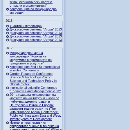
тема „Икономически растеж:
стимули и ограничители”
Конференция по международна
миграция
2013
Участие и публикации
Дискусионен семинар "Агора" 2013
Дискусионен семинар "Агора" 2013
Дискусионен семинар "Агора" 2013
Дискусионен семинар "Агора" 2013
2012
Международна научна
конференция “Ролята на
медиумите в промоцията на
продуктите и услугите"
Конференция Esd I-St International
scientific Conference
Gordon Research Сonference
Science & Technology Policy:
Science and Technology Policy in
Global Context
International scientific Conference
“Economics and Management-2012”
20-та годишна конференция на
мрежата на институти и школи за
публична администрация в
Централна и Източна Европа:
двадесет години развитие (The
20th Nispacee Annual Conference:
Public Administration East and West:
Twenty years of Development
Изводи и перспективи от
придобитото знание в течение на
изминалите 4 десетилетия” (Bilan et