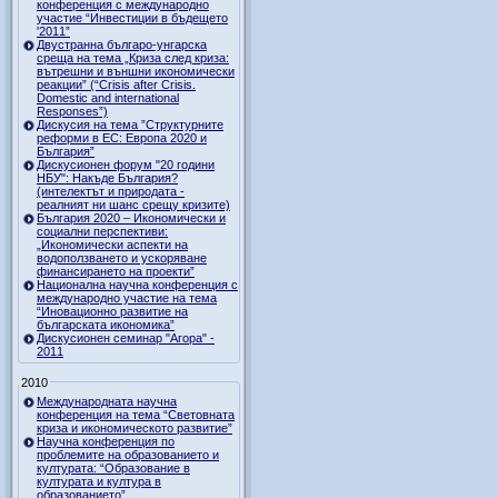
конференция с международно
участие “Инвестиции в бъдещето
'2011”
Двустранна българо-унгарска
среща на тема „Криза след криза:
вътрешни и външни икономически
реакции” (“Crisis after Crisis.
Domestic and international
Responses”)
Дискусия на тема ”Структурните
реформи в ЕС: Европа 2020 и
България”
Дискусионен форум "20 години
НБУ": Накъде България?
(интелектът и природата -
реалният ни шанс срещу кризите)
България 2020 – Икономически и
социални перспективи:
„Икономически аспекти на
водоползването и ускоряване
финансирането на проекти”
Национална научна конференция с
международно участие на тема
“Иновационно развитие на
българската икономика”
Дискусионен семинар "Агора" -
2011
2010
Международната научна
конференция на тема “Световната
криза и икономическото развитие”
Научна конференция по
проблемите на образованието и
културата: “Образование в
културата и култура в
образованието”