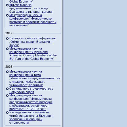
Global Economy"
Кръгла маса за
предизвикателствата пред
българската външна търговия
Международна научна
конференция “Икономическо
развитие и политики: реалност и
перспективи”
2017
Българо-корейска конференция
„Обмен на знания България –
Корея”
Международна научна
конференция "Bulgaria and
Romania: Country Members of the
EU, Part of the Global Economy"
2016
Международна научна
конференция на тема
„Икономически предизвикателства:
миграция, глобализация,
устойчивост, политики“
Семинар по сътрудничество с
Република Корея
Международна научна
конференция "Икономически
предизвикателства: миграция,
глобализация, устойчивост,
политики" - 21-22.10.2016
Изследване на политики за
устойчив растеж на България:
засилващи иновации и
отговорности