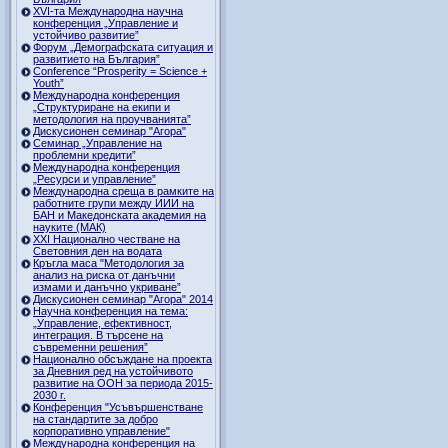
ХVI-та Международна научна
конференция „Управление и
устойчиво развитие”
Форум „Демографската ситуация и
развитието на България”
Conference “Prosperity = Science +
Youth”
Международна конференция
„Структуриране на екипи и
методология на проучванията”
Дискусионен семинар "Агора"
Семинар „Управление на
проблемни кредити”
Международна конференция
„Ресурси и управление”
Международна среща в рамките на
работните групи между ИИИ на
БАН и Македонската академия на
науките (МАК)
XXI Национално честване на
Световния ден на водата
Кръгла маса "Методология за
анализ на риска от данъчни
измами и данъчно укриване”
Дискусионен семинар "Агора" 2014
Научна конференция на тема:
„Управление, ефективност,
интеграция. В търсене на
съвременни решения”
Национално обсъждане на проекта
за Дневния ред на устойчивото
развитие на ООН за периода 2015-
2030 г.
Конференция "Усъвършенстване
на стандартите за добро
корпоративно управление"
Международна конференция на