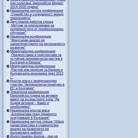
или политики: европейски бюджет
2014-2020 година”
Национална научна конференция
„Семейство и солидарност между
поколенията”
Двустранна работна среща
„Методи за прогнозиране на
потребностите от професионално
обучение”
Национална конференция
“Фокусиран анализ на
характеристиките на регионалното
развитие”
Международна конференция
„Предпоставки и перспективи за
устойчив икономически растеж в
България и Европа”
Международна конференция
„Растеж или рецесия за Европа и
българската икономика през 2012
г.”
Кръгла маса с международно
участие “Антикризисни политики в
ЕС и България”
Тематична конференция
Европейска година на активен
живот на възрастните хора “Да
бъдем активни – Какво е
необходимо”
Национална кръгла маса
„Алтернативи пред здравното
осигуряване в България”
Национална научна среща “Обща
характеристика и сравнителен
анализ на развитието на
българските райони”
Индустриален форум - дни на