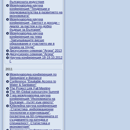
българската индустрия
Международна научна
конференция “Тенденции и
предизвикателства в развитието на
икономиката”
Международна научна
конференция „Заетост и доходи –
диалог за растеж и по-добро
бъдеще за България”
Международна научна
конференция на тема
„Завършващите висше
образование и участието им в
пазара на труда”
Дискусионен семинар "Агора" 2013
Дискусионен семинар "Агора"
Научна конференция 18-19.10.2012
г.
2011
Международна конференция по
банкиране и финанси
Conference “Equitable Access to
Water & Sanitation”
The Project Link Fall Meeting
The 4th Global outsourcing Summit
7-ма международна научна
конференция “Икономиката на
България - пътят към еврото”
Юбилейна научна конференция
„Статистика, информационни
технологии и комуникации”,
посветена на 60-годишнината от
създаването на катедра и
специалност „Статистика и
иконометрия”
Академична конференция на тема