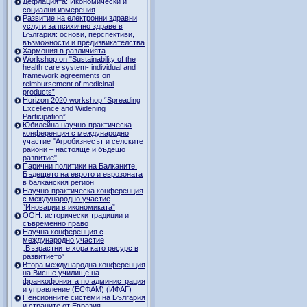
Дефлацията: Икономически и
социални измерения
Развитие на електронни здравни
услуги за психично здраве в
България: основи, перспективи,
възможности и предизвикателства
Хармония в различията
Workshop on "Sustainability of the
health care system- individual and
framework agreements on
reimbursement of medicinal
products”
Horizon 2020 workshop “Spreading
Excellence and Widening
Participation”
Юбилейна научно-практическа
конференция с международно
участие "Агробизнесът и селските
райони – настояще и бъдещо
развитие"
Парични политики на Балканите.
Бъдещето на еврото и еврозоната
в балканския регион
Научно-практическа конференция
с международно участие
“Иновации в икономиката”
ООН: исторически традиции и
съвременно право
Научна конференция с
международно участие
„Възрастните хора като ресурс в
развитието”
Втора международна конференция
на Висше училище на
франкофонията по администрация
и управление (ЕСФАМ) (ИФАГ)
Пенсионните системи на България
и страните от Евразия