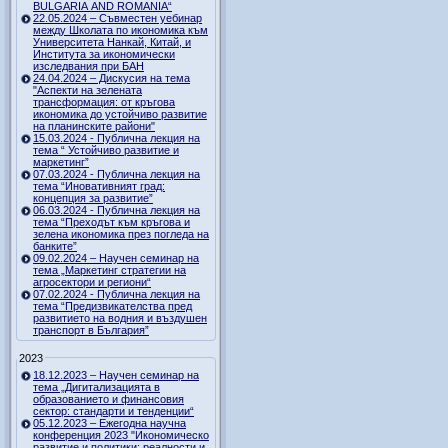
BULGARIA AND ROMANIA“
22.05.2024 – Съвместен уебинар
между Школата по икономика към
Университета Нанкай, Китай, и
Института за икономически
изследвания при БАН
24.04.2024 – Дискусия на тема
"Аспекти на зелената
трансформация: от кръгова
икономика до устойчиво развитие
на планинските райони"
15.03.2024 - Публична лекция на
тема “ Устойчиво развитие и
маркетинг”
07.03.2024 - Публична лекция на
тема “Иновативният град:
концепция за развитие”
06.03.2024 - Публична лекция на
тема “Преходът към кръгова и
зелена икономика през погледа на
банките”
09.02.2024 – Научен семинар на
тема „Маркетинг стратегии на
агросектори и региони“
07.02.2024 - Публична лекция на
тема “Предизвикателства пред
развитието на водния и въздушен
транспорт в България”
2023
18.12.2023 – Научен семинар на
тема „Дигитализацията в
образованието и финансовия
сектор: стандарти и тенденции“
05.12.2023 – Ежегодна научна
конференция 2023 "Икономическо
развитие и политики: реалности и