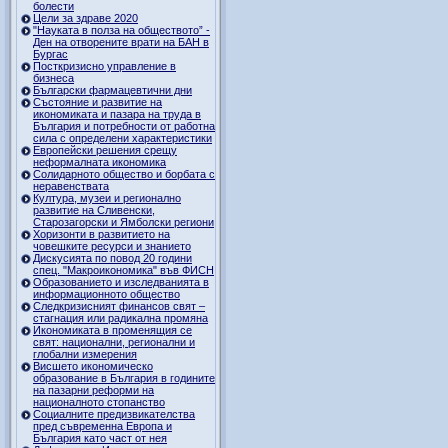
болести
Цели за здраве 2020
"Науката в полза на обществото” -
Ден на отворените врати на БАН в
Бургас
Посткризисно управление в
бизнеса
Български фармацевтични дни
Състояние и развитие на
икономиката и пазара на труда в
България и потребности от работна
сила с определени характеристики
Европейски решения срещу
неформалната икономика
Солидарното общество и борбата с
неравенствата
Култура, музеи и регионално
развитие на Сливенски,
Старозагорски и Ямболски региони
Хоризонти в развитието на
човешките ресурси и знанието
Дискусията по повод 20 години
спец. "Макроикономика" във ФИСН
Образованието и изследванията в
информационното общество
Следкризисният финансов свят –
стагнация или радикална промяна
Икономиката в променящия се
свят: национални, регионални и
глобални измерения
Висшето икономическо
образование в България в годините
на пазарни реформи на
националното стопанство
Социалните предизвикателства
пред съвременна Европа и
България като част от нея