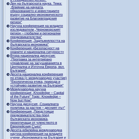
Ден на българската наука. Тема:
„Влияние на науката,
образованието и инвестициите
върху социално-икономическото
развитие на Благоевградския
регион“
Научна конференция на младите
изследователи „Черноморският
регион – глобални и регионални
предизвикателства“
Конференция „Задлъжнялостта на
българската икономика”
Конференция «Безопасност на
храните и национална сигурност»
Втора национална дискусия:
„Програма за интегрирано
управление на засушаванията в
Централна и Източна Европа, вкл.
България”
Десета национална конференция
по етика (с международно участие)
“Екологическа етика, природа и
устойчиво развитие на България”
Международна научна
конференция „Knowledge – Capital
of the Future” Topic: Knowledge –
Now but How”
Научна дискусия „Социалната
политика за растеж – десният път”
Конференция „Предстоящи
предизвикателства пред
българската икономика,
произтичащи от членството в
Европейския Съюз”
Десета юбилейна международна
научна конференция на младите
учени „Икономиката на България и