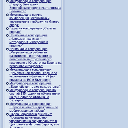
Международна конференция
„Гърция, Българияи
Европейскитепредизвикателствана
Балканите”
Международна научна
конференция „Икономика и
управление в турбулентна бизнес
среда”
Годишна конференция „Селa за
продан”
Национална конференция
„Човешкият капитал –
методология, измерения и
практики”
Национална конференция
„Миграцията да работи за
развитието – инструменти на
политиката за стратегическо
планиране в Югоизточна Европа на
регионите и градовете”
Международна конференция
„Демараж или забавен каданс за
икономиката и финансите? (по
примера на ЕС и България)"
Международна конференция
„Европейският съюз на кръстопът”
Международна конференция по
случай 135 години от обявяването
на гр. София за столица на
България
Международна конференция
„Европа и новите й граждани – от
мобилизация до избори”
Първа национална дискусия:
Програма за интегрирано
управление на засушаванията в
Централна и Източна Европа, вкл.
България