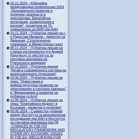
25.11.2024 – Юбилейна
международна конференция 2024
„Икономическо развитие и
политики: реалности и
перспективи. Европейска
интеграция, конвергенция и
кохезия“, посветена на 75-
годишнината на ИИИ при БАН
15.11.2024 – Публична лекция на г-
н Радослав Миланов - директор на
Дирекция „Стратегическо
планиране“ в Министерски съвет
08.11.2024 – Публична лекция на
старши изследовател д-р Андрей
Радулеску от Института за
световна икономика на
Румънската академия
04.10.2024 – Публична лекция
“Китай в съвременната система на
международните отношения”
19.06.2024 – Публични лекции на
тема: “Инвестиции и
инфраструктурно развитие на
териториално и секторно равнище”
и “Финансиране и развитие на
публични услуги”
12.06.2024 – Публична лекция на
тема: "Енергийната бедност в
България - развитие и политики"
06.06.2024 – Съвместен уебинар
между Института за икономически
изследвания при БАН и Института
за световна икономика при РА
„CHANGES IN THE FDI
REGULATORY FRAMEWORK AND
OTHER KEY ECONOMIC ISSUES
IN THE EU: IMPLICATIONS FOR