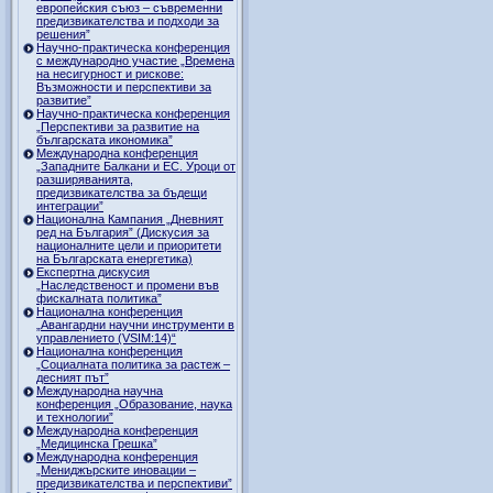
европейския съюз – съвременни
предизвикателства и подходи за
решения”
Научно-практическа конференция
с международно участие „Времена
на несигурност и рискове:
Възможности и перспективи за
развитие”
Научно-практическа конференция
„Перспективи за развитие на
българската икономика”
Международна конференция
„Западните Балкани и ЕС. Уроци от
разширяванията,
предизвикателства за бъдещи
интеграции”
Национална Кампания „Дневният
ред на България” (Дискусия за
националните цели и приоритети
на Българската енергетика)
Експертна дискусия
„Наследственост и промени във
фискалната политика”
Национална конференция
„Авангардни научни инструменти в
управлението (VSIM:14)“
Национална конференция
„Социалната политика за растеж –
десният път”
Международна научна
конференция „Образование, наука
и технологии”
Международна конференция
„Медицинска Грешка”
Международна конференция
„Мениджърските иновации –
предизвикателства и перспективи”