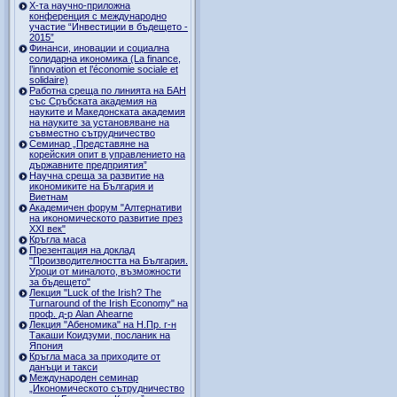
Х-та научно-приложна
конференция с международно
участие “Инвестиции в бъдещето -
2015”
Финанси, иновации и социална
солидарна икономика (La finance,
l’innovation et l’économie sociale et
solidaire)
Работна среща по линията на БАН
със Сръбската академия на
науките и Македонската академия
на науките за установяване на
съвместно сътрудничество
Семинар „Представяне на
корейския опит в управлението на
държавните предприятия”
Научна среща за развитие на
икономиките на България и
Виетнам
Академичен форум "Алтернативи
на икономическото развитие през
XXI век"
Кръгла маса
Презентация на доклад
"Производителността на България.
Уроци от миналото, възможности
за бъдещето"
Лекция "Luck of the Irish? The
Turnaround of the Irish Economy" на
проф. д-р Alan Ahearne
Лекция "Абеномика" на Н.Пр. г-н
Такаши Коидзуми, посланик на
Япония
Кръгла маса за приходите от
данъци и такси
Международен семинар
„Икономическото сътрудничество