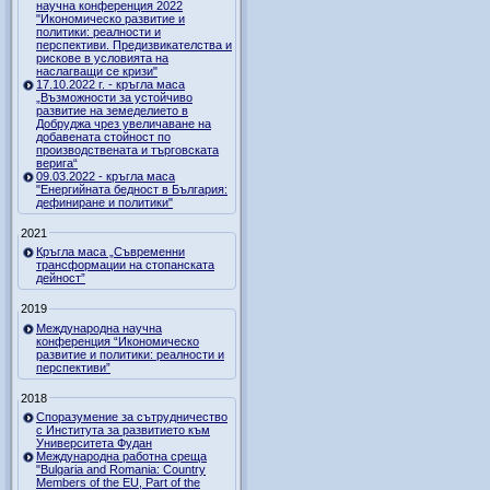
научна конференция 2022
"Икономическо развитие и
политики: реалности и
перспективи. Предизвикателства и
рискове в условията на
наслагващи се кризи"
17.10.2022 г. - кръгла маса
„Възможности за устойчиво
развитие на земеделието в
Добруджа чрез увеличаване на
добавената стойност по
производствената и търговската
верига“
09.03.2022 - кръгла маса
"Енергийната бедност в България:
дефиниране и политики"
2021
Кръгла маса „Съвременни
трансформации на стопанската
дейност”
2019
Международна научна
конференция “Икономическо
развитие и политики: реалности и
перспективи”
2018
Споразумение за сътрудничество
с Института за развитието към
Университета Фудан
Международна работна среща
"Bulgaria and Romania: Country
Members of the EU, Part of the