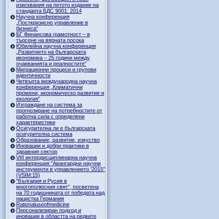
изисквания на петото издание на
стандарта БДС 9001: 2014
Научна конференция
„Посткризисно управление в
бизнеса“
БГ Финансова грамотност – в
търсене на вярната посока
Юбилейна научна конференция
„Развитието на българската
икономика – 25 години между
очакванията и реалностите"
Миграционни процеси и групови
идентичности
Четвърта международна научна
конференция „Климатични
промени, икономическо развитие и
екология”
Изграждане на система за
прогнозиране на потребностите от
работна сила с определени
характеристики
Осигурителна ли е българската
осигурителна система
Образование, развитие, изкуство
Иновации и добри практики в
здравния сектор
VIII интердисциплинарна научна
конференция "Авангардни научни
инструменти в управлението ‘2015”
(VSIM:15)
"България и Русия в
многополюсния свят”, посветена
на 70 годишнината от победата над
нацистка Германия
Rationaluseofmedicine
Персонализиран подход и
иновации в областта на редките