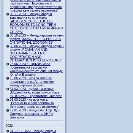
перспективи. Национални и
европейски предизвикателства на
прехода към зелена икономика"
09.11.2023 – Международна
тристранна кръгла маса
„ADJUSTMENT OF THE CEE
ECONOMIES TO LONG-TERM
CHALLENGES AND OVERLAPPING
CRISES“
06.10.2023 – Международен научен
форум „IMPACT OF EU POLICIES
ON NATIONAL ECONOMIES“
30.06.2023 – Международен научен
форум „ROMANIAN AND
BULGARIAN BILATERAL
COOPERATION AND
INTEGRATION INTO EUROZONE“
23.06.2023 г. - кръгла маса,
посветена на търговско-
икономическите отношения между
Китай и България
15.06.2023 - кръгла маса за
представяне на Астанинския
международен форум
31.03.2023 - публична лекция
„Модели на кръгова икономика в
ЕС и Китай – сравнителен анализ“
31.03.2023 - кръгла маса
„Реалности и перспективи за
българската кръгова икономика”
17.01.2023 - лекция на Н.Пр. Дун
Сяодзюн, посланик на КНР в
България
2022
21-22.11.2022 - Международна