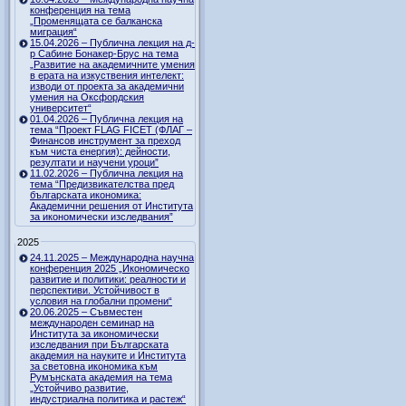
конференция на тема
„Променящата се балканска
миграция“
15.04.2026 – Публична лекция на д-
р Сабине Бонакер-Брус на тема
„Развитие на академичните умения
в ерата на изкуствения интелект:
изводи от проекта за академични
умения на Оксфордския
университет“
01.04.2026 – Публична лекция на
тема “Проект FLAG FICET (ФЛАГ –
Финансов инструмент за преход
към чиста енергия): дейности,
резултати и научени уроци”
11.02.2026 – Публична лекция на
тема “Предизвикателства пред
българската икономика:
Академични решения от Института
за икономически изследвания”
2025
24.11.2025 – Международна научна
конференция 2025 „Икономическо
развитие и политики: реалности и
перспективи. Устойчивост в
условия на глобални промени“
20.06.2025 – Съвместен
международен семинар на
Института за икономически
изследвания при Българската
академия на науките и Института
за световна икономика към
Румънската академия на тема
„Устойчиво развитие,
индустриална политика и растеж“