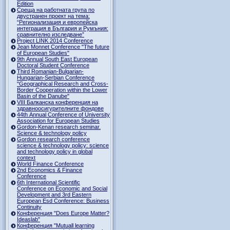
Edition
Среща на работната група по
двустранен проект на тема:
“Регионализация и европейска
интеграция в България и Румъния:
сравнително изследване”
Project LINK 2014 Conference
Jean Monnet Conference "The future
of European Studies"
9th Annual South East European
Doctoral Student Conference
Third Romanian-Bulgarian-
Hungarian-Serbian Conference
"Geographical Research and Cross-
Border Cooperation within the Lower
Basin of the Danube"
VIII Балканска конференция на
здравноосигурителните фондове
44th Annual Conference of University
Association for European Studies
Gordon-Kenan research seminar.
Science & technology policy
Gordon research сonference
science & technology policy: science
and technology policy in global
context
World Finance Conference
2nd Economics & Finance
Conference
6th International Scientific
Conference оn Economic and Social
Development and 3rd Eastern
European Esd Conference: Business
Continuity
Конференция "Does Europe Matter?
Ideaslab"
Конференция "Mutuall learning