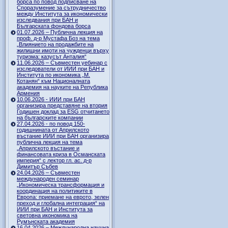
борса по повод подписване на
Споразумение за сътрудничество
между Института за икономически
изследвания при БАН и
Българската фондова борса
01.07.2026 – Публична лекция на
проф. д-р Мустафа Боз на тема
„Влиянието на продажбите на
жилищни имоти на чужденци върху
туризма: казусът Анталия“
11.06.2026 – Съвместен уебинар с
изследователи от ИИИ при БАН и
Института по икономика „М.
Котанян“ към Националната
академия на науките на Република
Армения
10.06.2026 - ИИИ при БАН
организира представяне на втория
Годишен доклад за ESG отчитането
на българските компании
27.04.2026 - по повод 150-
годишнината от Априлското
въстание ИИИ при БАН организира
публична лекция на тема
„Априлското въстание и
финансовата криза в Османската
империя“ с лектор гл. ас. д-р
Димитър Събев
24.04.2026 – Съвместен
международен семинар
„Икономическа трансформация и
координация на политиките в
Европа: приемане на еврото, зелен
преход и глобална интеграция“ на
ИИИ при БАН и Института за
световна икономика на
Румънската академия
16.04.2026 – Международна научна