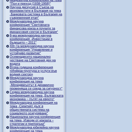
"Пол и преход (1938-1958)"
Научна дискусия в Съюза на
икономистите в България на тема
„Банковата система в България на
съвременния етап”
Международна научна
конференция “Световната
финансова криза и поуките за
финансовия сектор в България”
8-ма международна научна
конференция „Инвестиции в
бъдещето – 2011”
ХІІІ–та международна научна
конференция “Управление и
устойчиво развитие”
Осемнадесето национално
честване на Световния ден на
водата
Втора годишна конференция
«Инфраструктура и услуги във
водния сектор»
Международна научна
конференция на тема
„Мениджмънтът в динамично
променяща се среда за сигурност”
Седма международна научна
конференция на тема „Българската
икономика – пътят на еврото”
Международна конференция на
тема „Скритият дълг в
обществената система на
социалното осигуряване”
Национална научна конференция
на тема „Изводи от кризата –
стратегии и препоръки”
Международна юбилейна научна
конференция на тема