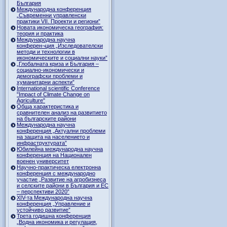
България
Международна конференция
„Съвременни управленски
практики VII. Проекти и региони”
Новата икономическа география:
теория и практика
Международна научна
конферен¬ция „Изследователски
методи и технологии в
икономическите и социални науки”
„Глобалната криза и България –
социално-икономически и
демографски проблеми и
хуманитарни аспекти”
International scientific Conference
"Impact of Climate Change on
Agriculture"
Обща характеристика и
сравнителен анализ на развитието
на българските райони
Международна научна
конференция „Актуални проблеми
на защита на населението и
инфраструктурата”
Юбилейна международна научна
конференция на Национален
военен университет
Научно-практическа електронна
конференция с международно
участие „Развитие на агробизнеса
и селските райони в България и ЕС
– перспективи 2020”
XIV-та Международна научна
конференция „Управление и
устойчиво развитие”
Трета годишна конференция
„Водна икономика и регулация,