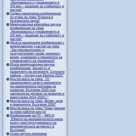
„Икономиката и управлението в
ХХI век – решения за стабилност и
растеж”
Седма национална конференция
по етика на тема “Етиката в
българската наука”
Международна юбилейна научна
конференция на тема
„Икономиката и управлението в
ХХI век – решения за стабилност и
растеж”
Десета национална конференция с
международно участие на тема
„Застрахователният и
осигурителният пазар: реалност,
визия, очаквания и приоритети за
управлението на промяната”
Втора международна научна
конференция „Бизнесът и
развитието на регионите. Селските
райони – поглед към Европа 2020”
Кръгла маса на тема: „От
националните цели и приоритети
на националната програма за
развитие: България 2020 към
партньорски договор за развитие и
инвестиции 2014-2020 г.”
Кръгла маса на тема „Визия, цели
и приоритети: България 2020”
Кръгла маса на тема “Нови умения
за нови работни места”
Конференция на ПУ – ФИСН
„Ефекти на икономическата криза
върху преструктурирането на
икономическата активност в
България”
Осма научно-приложна