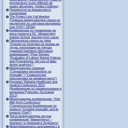
perspectives d’une réflexion de
quatre décennies, Institut Cedimes)
Приоритети на финансовото
изключване
The Project Link Fall Meeting
(Годишна международна среща на
експертите по световна икономика
към ООН / DESA)
Конференция по управление на
мега-проекти в ЕС, Megaproject
training School, learning from cases
Партньорска среща на тема
“Оценки на политики на пазара на
труда: използване на текуща
(административна обективна)
информация” (Peer Review:
“Evaluation of Labour Market Policies
and Programmes: the use of data-
driven analyses”)
Международен семинар
“Comparative perspectives on
Inequality” (“Сравнителни
перспективи на неравенството”)
Romania / Bulgaria Healthcare and
medical Conference 2012
(Конференция по здравеопазване и
медицина Румъния / България
2012)
Международна конференция: “Gini:
Mid-Term Conference”
(Средносрочна Конференция по
проекта “Growing Inequality and its
Impacts (Gini)”)
Трета международна научна
конференция “Маркетингът –
реалност и проекции в бъдещето”
Междуфирмената задлъжнялост в