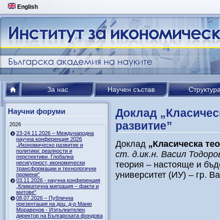
English
За нас
Научен състав
Структур
Доклад „Класичес
Научни форуми
развитие”
2026
23-24.11.2026 – Международна
научна конференция 2026
Доклад
„Класическа те
„Икономическо развитие и
политики: реалности и
ст. д.ик.н. Васил Тодоро
перспективи. Глобална
несигурност, икономически
теория – настояще и бъд
трансформации и технологични
университет (ИУ) – гр. В
промени“
03.11.2026 - научна конференция
„Климатична миграция – факти и
митове“
08.07.2026 – Публична
презентация на доц. д-р Маню
Моравенов - Изпълнителен
директор на Българската фондова