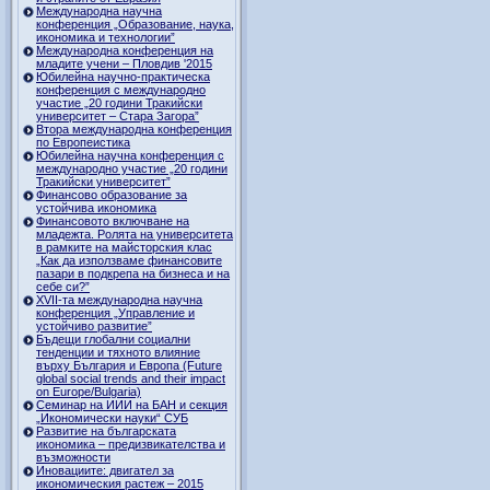
Международна научна
конференция „Образование, наука,
икономика и технологии”
Международна конференция на
младите учени – Пловдив '2015
Юбилейна научно-практическа
конференция с международно
участие „20 години Тракийски
университет – Стара Загора”
Втора международна конференция
по Европеистика
Юбилейна научна конференция с
международно участие „20 години
Тракийски университет”
Финансово образование за
устойчива икономика
Финансовото включване на
младежта. Ролята на университета
в рамките на майсторския клас
„Как да използваме финансовите
пазари в подкрепа на бизнеса и на
себе си?”
XVII-та международна научна
конференция „Управление и
устойчиво развитие”
Бъдещи глобални социални
тенденции и тяхното влияние
върху България и Европа (Future
global social trends and their impact
on Europe/Bulgaria)
Семинар на ИИИ на БАН и секция
„Икономически науки“ СУБ
Развитие на българската
икономика – предизвикателства и
възможности
Иновациите: двигател за
икономическия растеж – 2015