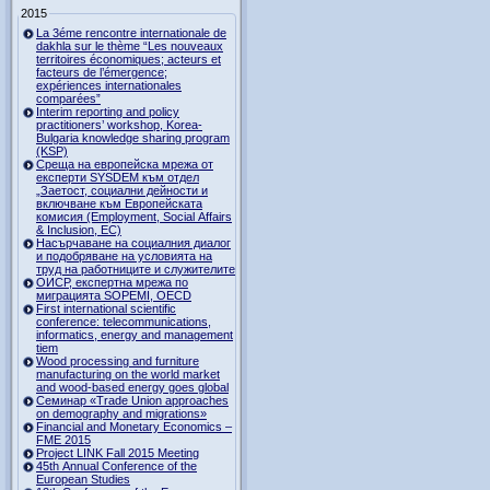
2015
La 3éme rencontre internationale de
dakhla sur le thème “Les nouveaux
territoires économiques; acteurs et
facteurs de l’émergence;
expériences internationales
comparées”
Interim reporting and policy
practitioners’ workshop, Korea-
Bulgaria knowledge sharing program
(KSP)
Среща на европейска мрежа от
експерти SYSDEM към отдел
„Заетост, социални дейности и
включване към Европейската
комисия (Employment, Social Affairs
& Inclusion, ЕС)
Насърчаване на социалния диалог
и подобряване на условията на
труд на работниците и служителите
ОИСР, експертна мрежа по
миграцията SOPEMI, OECD
First international scientific
conference: telecommunications,
informatics, energy and management
tiem
Wood processing and furniture
manufacturing on the world market
and wood-based energy goes global
Семинар «Trade Union approaches
on demography and migrations»
Financial and Monetary Economics –
FME 2015
Project LINK Fall 2015 Meeting
45th Annual Conference of the
European Studies