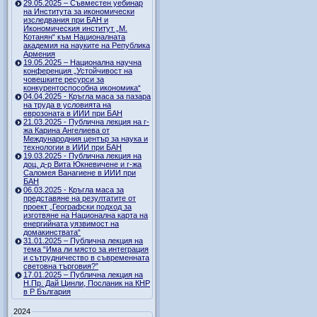
29.05.2025 – Съвместен уебинар
на Института за икономически
изследвания при БАН и
Икономическия институт „М.
Котанян“ към Националната
академия на науките на Република
Армения
19.05.2025 – Национална научна
конференция „Устойчивост на
човешките ресурси за
конкурентоспособна икономика“
04.04.2025 - Кръгла маса за пазара
на труда в условията на
еврозоната в ИИИ при БАН
21.03.2025 - Публична лекция на г-
жа Карина Ангелиева от
Международния център за наука и
технологии в ИИИ при БАН
19.03.2025 - Публична лекция на
доц. д-р Вита Юкневичене и г-жа
Саломея Ванагиене в ИИИ при
БАН
06.03.2025 - Кръгла маса за
представяне на резултатите от
проект „Географски подход за
изготвяне на Национална карта на
енергийната уязвимост на
домакинствата“
31.01.2025 – Публична лекция на
тема “Има ли място за интеграция
и сътрудничество в съвременната
световна търговия?”
17.01.2025 – Публична лекция на
Н.Пр. Дай Цинли, Посланик на КНР
в Р България
2024