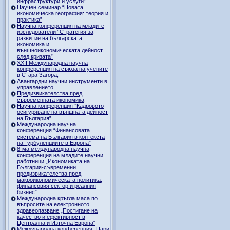
инфраструктури и услуги”
Научен семинар “Новата
икономическа география: теория и
практика”
Научна конференция на младите
изследователи “Стратегия за
развитие на българската
икономика и
външноикономическата дейност
след кризата”
ХХII Международна научна
конференция на съюза на учените
в Стара Загора,
Авангардни научни инструменти в
управлението
Предизвикателства пред
съвременната икономика
Научна конференция ”Кадровото
осигуряване на външната дейност
на България”
Международна научна
конференция “Финансовата
система на България в контекста
на турбуленциите в Европа”
8-ма международна научна
конференция на младите научни
работници „Икономиката на
България-съвременни
предизвикателства пред
макроикономическата политика,
финансовия сектор и реалния
бизнес”
Международна кръгла маса по
въпросите на електронното
здравеопазване „Постигане на
качество и ефективност в
Централна и Източна Европа“
Международна конференция „Пари