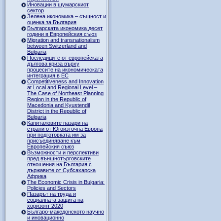
Иновации в шумарскиот
сектор
Зелена икономика – същност и
оценка за България
Българската икономика десет
години в Европейския съюз
Migration and transnationalism
between Switzerland and
Bulgaria
Последиците от европейската
дългова криза върху
процесите на икономическата
интеграция в ЕС
Competitiveness and Innovation
at Local and Regional Level –
The Case of Northeast Planning
Region in the Republic of
Macedonia and Kyustendil
District in the Republic of
Bulgaria
Капиталовите пазари на
страни от Югоизточна Европа
при подготовката им за
присъединяване към
Европейския съюз
Възможности и перспективи
пред външнотърговските
отношения на България с
държавите от Субсахарска
Африка
The Economic Crisis in Bulgaria:
Policies and Sectors
Пазарът на труда и
социалната защита на
хоризонт 2020
Българо-македонското научно
и иновационно