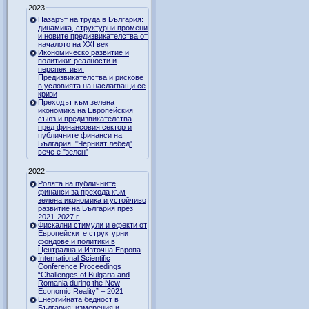
2023
Пазарът на труда в България:
динамика, структурни промени
и новите предизвикателства от
началото на XXI век
Икономическо развитие и
политики: реалности и
перспективи.
Предизвикателства и рискове
в условията на наслагващи се
кризи
Преходът към зелена
икономика на Европейския
съюз и предизвикателства
пред финансовия сектор и
публичните финанси на
България. "Черният лебед"
вече е "зелен"
2022
Ролята на публичните
финанси за прехода към
зелена икономика и устойчиво
развитие на България през
2021-2027 г.
Фискални стимули и ефекти от
Европейските структурни
фондове и политики в
Централна и Източна Европа
International Scientific
Conference Proceedings
“Challenges of Bulgaria and
Romania during the New
Economic Reality” – 2021
Енергийната бедност в
България: измерения и