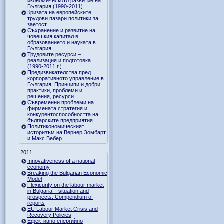
икономическото развитие на
България (1990-2011)
Кризата на европейските
трудови пазари политики за
заетост
Съхранение и развитие на
човешкия капитал в
образованието и науката в
България
Трудовите ресурси –
реализация и подготовка
(1990-2011 г.)
Предизвикателства пред
корпоративното управление в
България. Принципи и добри
практики, проблеми и
решения, ресурси.
Съвременни проблеми на
фирмената стратегия и
конкурентоспособността на
българските предприятия
Политикономическият
историзъм на Вернер Зомбарт
и Макс Вебер
2011
Innovativeness of a national
economy
Breaking the Bulgarian Economic
Model
Flexicurity on the labour market
in Bulgaria – situation and
prospects. Compendium of
reports
EU Labour Market Crisis and
Recovery Policies
Ефективно енергийно