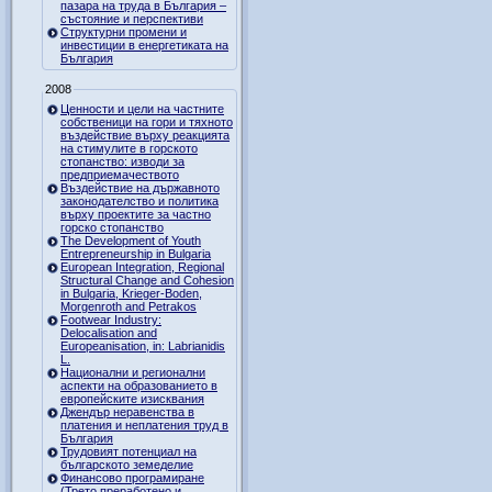
пазара на труда в България –
състояние и перспективи
Структурни промени и
инвестиции в енергетиката на
България
2008
Ценности и цели на частните
собственици на гори и тяхното
въздействие върху реакцията
на стимулите в горското
стопанство: изводи за
предприемачеството
Въздействие на държавното
законодателство и политика
върху проектите за частно
горско стопанство
The Development of Youth
Entrepreneurship in Bulgaria
European Integration, Regional
Structural Change and Cohesion
in Bulgaria, Krieger-Boden,
Morgenroth and Petrakos
Footwear Industry:
Delocalisation and
Europeanisation, in: Labrianidis
L.
Национални и регионални
аспекти на образованието в
европейските изисквания
Джендър неравенства в
платения и неплатения труд в
България
Трудовият потенциал на
българското земеделие
Финансово програмиране
(Трето преработено и