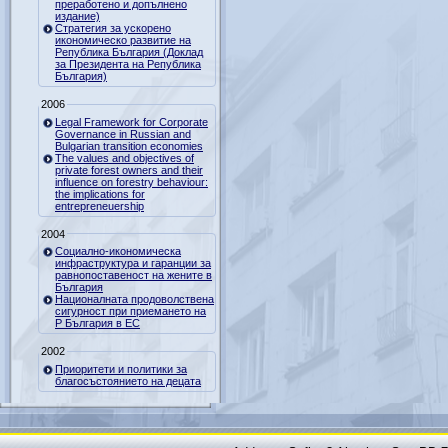
преработено и допълнено
издание)
Стратегия за ускорено
икономическо развитие на
Република България (Доклад
за Президента на Република
България)
2006
Legal Framework for Corporate
Governance in Russian and
Bulgarian transition economies
The values and objectives of
private forest owners and their
influence on forestry behaviour:
the implications for
entrepreneuership
2004
Социално-икономическа
инфраструктура и гаранции за
равнопоставеност на жените в
България
Националната продоволствена
сигурност при приемането на
Р България в ЕС
2002
Приоритети и политики за
благосъстоянието на децата