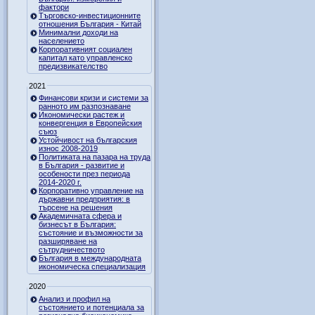
фактори
Търговско-инвестиционните
отношения България - Китай
Минимални доходи на
населението
Корпоративният социален
капитал като управленско
предизвикателство
2021
Финансови кризи и системи за
ранното им разпознаване
Икономически растеж и
конвергенция в Европейския
съюз
Устойчивост на българския
износ 2008-2019
Политиката на пазара на труда
в България - развитие и
особености през периода
2014-2020 г.
Корпоративно управление на
държавни предприятия: в
търсене на решения
Академичната сфера и
бизнесът в България:
състояние и възможности за
разширяване на
сътрудничеството
България в международната
икономическа специализация
2020
Анализ и профил на
състоянието и потенциала за