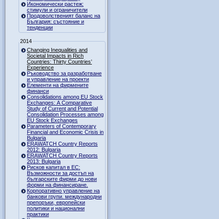
Икономически растеж:
стимули и ограничители
Продоволственият баланс на
България: състояние и
тенденции
2014
Changing Inequalities and
Societal Impacts in Rich
Countries: Thirty Countries’
Experience
Ръководство за разработване
и управление на проекти
Елементи на фирмените
финанси
Consolidations among EU Stock
Exchanges: A Comparative
Study of Current and Potential
Consolidation Processes among
EU Stock Exchanges
Parameters of Contemporary
Financial and Economic Crisis in
Bulgaria
ERAWATCH Country Reports
2012: Bulgaria
ERAWATCH Country Reports
2013: Bulgaria
Рисков капитал в ЕС:
Възможности за достъп на
българските фирми до нови
форми на финансиране.
Корпоративно управление на
банкови групи. международни
препоръки, европейски
политики и национални
практики