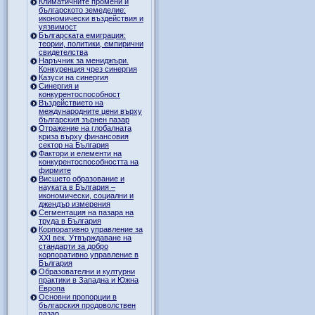
Климатичните промени и
българското земеделие:
икономически въздействия и
уязвимост
Българската емиграция:
теории, политики, емпирични
свидетелства
Наръчник за мениджъри.
Конкуренция чрез синергия
Казуси на синергия
Синергия и
конкурентоспособност
Въздействието на
международните цени върху
българския зърнен пазар
Отражение на глобалната
криза върху финансовия
сектор на България
Фактори и елементи на
конкурентоспособността на
фирмите
Висшето образование и
науката в България –
икономически, социални и
джендър измерения
Сегментация на пазара на
труда в България
Корпоративно управление за
XXI век. Утвърждаване на
стандарти за добро
корпоративно управление в
България
Образователни и културни
практики в Западна и Южна
Европа
Основни пропорции в
българския продоволствен
пазар