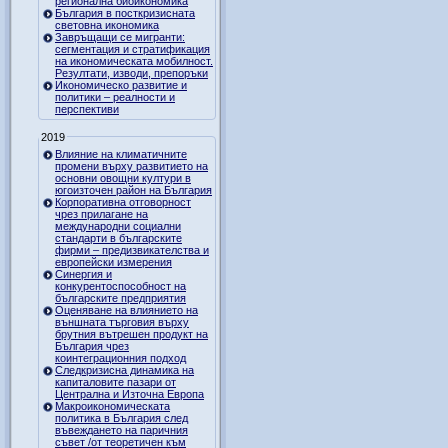
регионална биоикономика
България в посткризисната
световна икономика
Завръщащи се мигранти:
сегментация и стратификация
на икономическата мобилност.
Резултати, изводи, препоръки
Икономическо развитие и
политики – реалности и
перспективи
2019
Влияние на климатичните
промени върху развитието на
основни овощни култури в
югоизточен район на България
Корпоративна отговорност
чрез прилагане на
международни социални
стандарти в българските
фирми – предизвикателства и
европейски измерения
Синергия и
конкурентоспособност на
българските предприятия
Оценяване на влиянието на
външната търговия върху
брутния вътрешен продукт на
България чрез
коинтеграционния подход
Следкризисна динамика на
капиталовите пазари от
Централна и Източна Европа
Макроикономическата
политика в България след
въвеждането на паричния
съвет /от теоретичен към