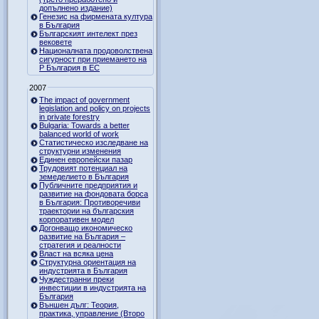
допълнено издание)
Генезис на фирмената култура
в България
Българският интелект през
вековете
Националната продоволствена
сигурност при приемането на
Р България в ЕС
2007
The impact of government
legislation and policy on projects
in private forestry
Bulgaria: Towards a better
balanced world of work
Статистическо изследване на
структурни изменения
Единен европейски пазар
Трудовият потенциал на
земеделието в България
Публичните предприятия и
развитие на фондовата борса
в България: Противоречиви
траектории на българския
корпоративен модел
Догонващо икономическо
развитие на България –
стратегия и реалности
Власт на всяка цена
Структурна ориентация на
индустрията в България
Чуждестранни преки
инвестиции в индустрията на
България
Външен дълг: Теория,
практика, управление (Второ