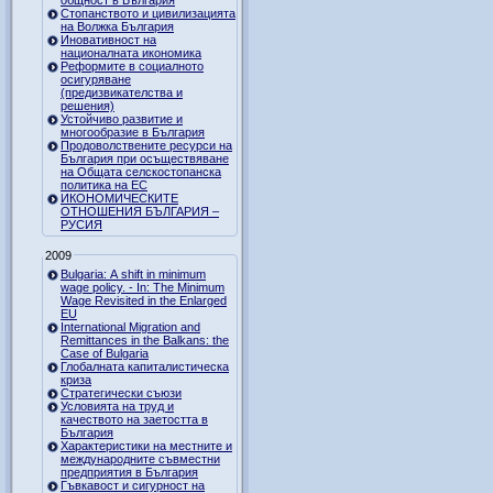
Стопанството и цивилизацията
на Волжка България
Иновативност на
националната икономика
Реформите в социалното
осигуряване
(предизвикателства и
решения)
Устойчиво развитие и
многообразие в България
Продоволствените ресурси на
България при осъществяване
на Общата селскостопанска
политика на ЕС
ИКОНОМИЧЕСКИТЕ
ОТНОШЕНИЯ БЪЛГАРИЯ –
РУСИЯ
2009
Bulgaria: A shift in minimum
wage policy. - In: The Minimum
Wage Revisited in the Enlarged
EU
International Migration and
Remittances in the Balkans: the
Case of Bulgaria
Глобалната капиталистическа
криза
Стратегически съюзи
Условията на труд и
качеството на заетостта в
България
Характеристики на местните и
международните съвместни
предприятия в България
Гъвкавост и сигурност на