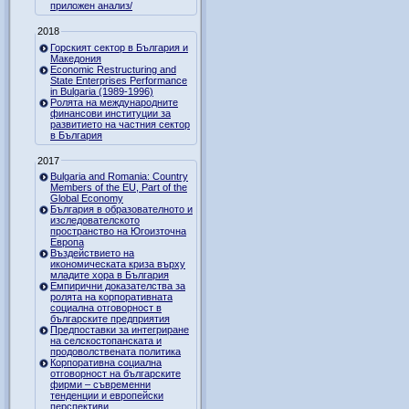
приложен анализ/
2018
Горският сектор в България и
Македония
Economic Restructuring and
State Enterprises Performance
in Bulgaria (1989-1996)
Ролята на международните
финансови институции за
развитието на частния сектор
в България
2017
Bulgaria and Romania: Country
Members of the EU, Part of the
Global Economy
България в образователното и
изследователското
пространство на Югоизточна
Европа
Въздействието на
икономическата криза върху
младите хора в България
Емпирични доказателства за
ролята на корпоративната
социална отговорност в
българските предприятия
Предпоставки за интегриране
на селскостопанската и
продоволствената политика
Корпоративна социална
отговорност на българските
фирми – съвременни
тенденции и европейски
перспективи