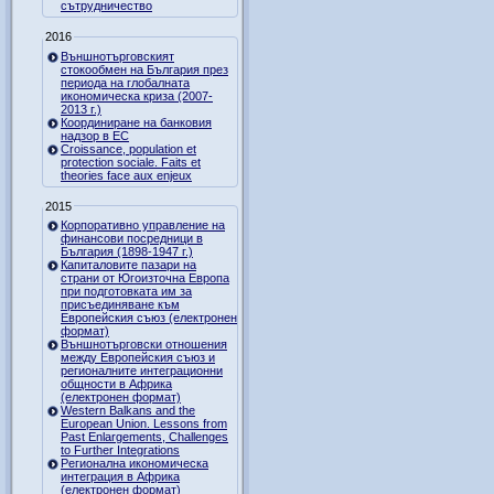
сътрудничество
2016
Външнотърговският
стокообмен на България през
периода на глобалната
икономическа криза (2007-
2013 г.)
Координиране на банковия
надзор в ЕС
Croissance, population et
protection sociale. Faits et
theories face aux enjeux
2015
Корпоративно управление на
финансови посредници в
България (1898-1947 г.)
Капиталовите пазари на
страни от Югоизточна Европа
при подготовката им за
присъединяване към
Европейския съюз (електронен
формат)
Външнотърговски отношения
между Европейския съюз и
регионалните интеграционни
общности в Африка
(електронен формат)
Western Balkans and the
European Union. Lessons from
Past Enlargements, Challenges
to Further Integrations
Регионална икономическа
интеграция в Африка
(електронен формат)