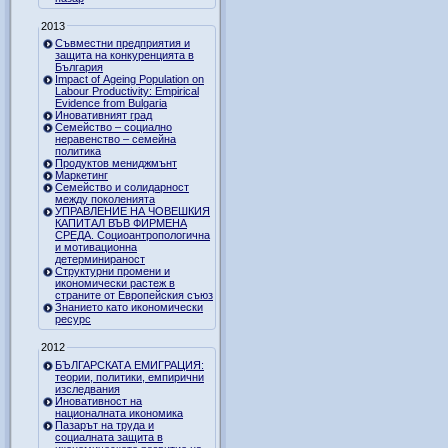
2013
Съвместни предприятия и
защита на конкуренцията в
България
Impact of Ageing Population on
Labour Productivity: Empirical
Evidence from Bulgaria
Иновативният град
Семейство – социално
неравенство – семейна
политика
Продуктов мениджмънт
Маркетинг
Семейство и солидарност
между поколенията
УПРАВЛЕНИЕ НА ЧОВЕШКИЯ
КАПИТАЛ ВЪВ ФИРМЕНА
СРЕДА. Социоантропологична
и мотивационна
детерминираност
Структурни промени и
икономически растеж в
страните от Европейския съюз
Знанието като икономически
ресурс
2012
БЪЛГАРСКАТА ЕМИГРАЦИЯ:
теории, политики, емпирични
изследвания
Иновативност на
националната икономика
Пазарът на труда и
социалната защита в