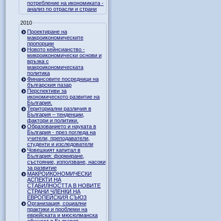
потребление на икономиката -
анализ по отрасли и страни
2010
Проектиране на
макроикономическите
пропорции
Новото кейнсианство -
микроикономически основи и
връзка с
макроикономическата
политика
Финансовите посредници на
българския пазар
Перспективи за
икономическото развитие на
България.
Териториални различия в
България – тенденции,
фактори и политики.
Образованието и науката в
България - през погледа на
учители, преподаватели,
студенти и изследователи
Човешкият капитал в
България: формиране,
състояние, използване, насоки
за развитие
МАКРОИКОНОМИЧЕСКИ
АСПЕКТИ НА
СТАБИЛНОСТТА В НОВИТЕ
СТРАНИ ЧЛЕНКИ НА
ЕВРОПЕЙСКИЯ СЪЮЗ
Организация, социални
практики и проблеми на
еврейската и мюсюлманска
общност в България