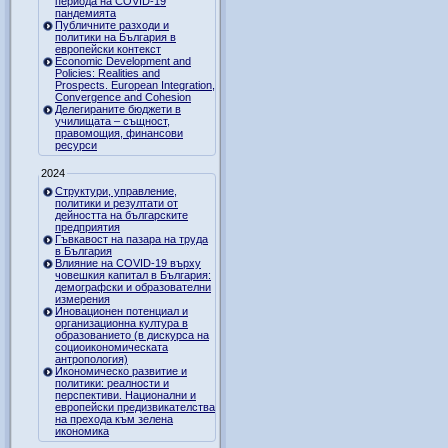
периода на COVID-19
пандемията
Публичните разходи и
политики на България в
европейски контекст
Economic Development and
Policies: Realities and
Prospects. European Integration,
Convergence and Cohesion
Делегираните бюджети в
училищата – същност,
правомощия, финансови
ресурси
2024
Структури, управление,
политики и резултати от
дейността на българските
предприятия
Гъвкавост на пазара на труда
в България
Влияние на COVID-19 върху
човешкия капитал в България:
демографски и образователни
измерения
Иновационен потенциал и
организационна култура в
образованието (в дискурса на
социоикономическата
антропология)
Икономическо развитие и
политики: реалности и
перспективи. Национални и
европейски предизвикателства
на прехода към зелена
икономика