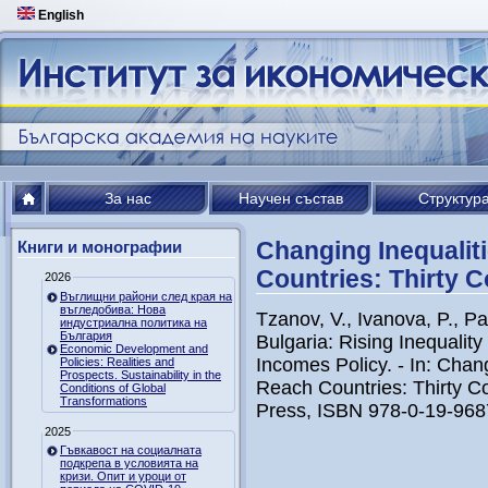
English
За нас
Научен състав
Структур
Changing Inequaliti
Книги и монографии
Countries: Thirty C
2026
Въглищни райони след края на
въгледобива: Нова
Tzanov, V., Ivanova, P., P
индустриална политика на
България
Bulgaria: Rising Inequality
Economic Development and
Incomes Policy. - In: Chan
Policies: Realities and
Prospects. Sustainability in the
Reach Countries: Thirty Co
Conditions of Global
Transformations
Press, ISBN 978-0-19-968
2025
Гъвкавост на социалната
подкрепа в условията на
кризи. Опит и уроци от