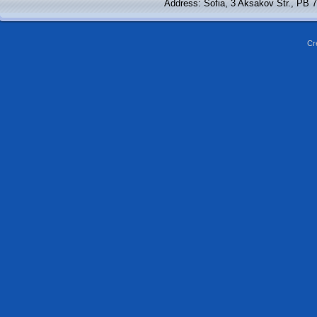
Address: Sofia, 3 Aksakov Str., PB 
Cr