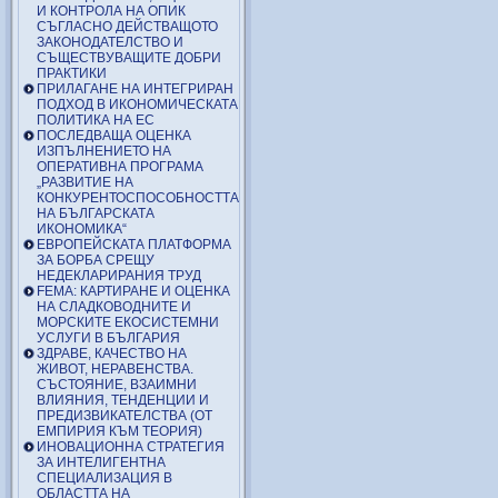
И КОНТРОЛА НА ОПИК
СЪГЛАСНО ДЕЙСТВАЩОТО
ЗАКОНОДАТЕЛСТВО И
СЪЩЕСТВУВАЩИТЕ ДОБРИ
ПРАКТИКИ
ПРИЛАГАНЕ НА ИНТЕГРИРАН
ПОДХОД В ИКОНОМИЧЕСКАТА
ПОЛИТИКА НА ЕС
ПОСЛЕДВАЩА ОЦЕНКА
ИЗПЪЛНЕНИЕТО НА
ОПЕРАТИВНА ПРОГРАМА
„РАЗВИТИЕ НА
КОНКУРЕНТОСПОСОБНОСТТА
НА БЪЛГАРСКАТА
ИКОНОМИКА“
ЕВРОПЕЙСКАТА ПЛАТФОРМА
ЗА БОРБА СРЕЩУ
НЕДЕКЛАРИРАНИЯ ТРУД
FEMA: КАРТИРАНЕ И ОЦЕНКА
НА СЛАДКОВОДНИТЕ И
МОРСКИТЕ ЕКОСИСТЕМНИ
УСЛУГИ В БЪЛГАРИЯ
ЗДРАВЕ, КАЧЕСТВО НА
ЖИВОТ, НЕРАВЕНСТВА.
СЪСТОЯНИЕ, ВЗАИМНИ
ВЛИЯНИЯ, ТЕНДЕНЦИИ И
ПРЕДИЗВИКАТЕЛСТВА (ОТ
ЕМПИРИЯ КЪМ ТЕОРИЯ)
ИНОВАЦИОННА СТРАТЕГИЯ
ЗА ИНТЕЛИГЕНТНА
СПЕЦИАЛИЗАЦИЯ В
ОБЛАСТТА НА