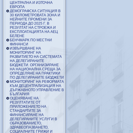
ЦЕНТРАЛНА И ИЗТОЧНА
ЕВРОПА
ДЕМОГРАФСКА СИТУАЦИЯ В
30 КИЛОМЕТРОВАТА ЗОНА И
НЕЙНИТЕ ПРОМЕНИ ЗА
ПЕРИОДА ДО 2025 Г. В
РЕЗУЛТАТ НА СТРОЕЖА И
ЕКСПЛОАТАЦИЯТА НА АЕЦ
БЕЛЕНЕ
БЕНЧМАРК ПО МЕСТНИ
ФИНАНСИ
ИЗВЪРШВАНЕ НА
МОНИТОРИНГ НА
РАЗВИТИЕТО НА СИСТЕМАТА
НА ДЕЛЕГИРАНИТЕ
БЮДЖЕТИ. ОРГАНИЗИРАНЕ
НА НАЦИОНАЛНА СРЕЩА ЗА
ОПРЕДЕЛЯНЕ НА ПРАКТИКИ
ПО ДЕЛЕГИРАНИТЕ БЮДЖЕТИ
МОНИТОРИНГ НА РЕФОРМАТА
КЪМ ДЕЦЕНТРАЛИЗАЦИЯ НА
ДЪРЖАВНОТО УПРАВЛЕНИЕ В
БЪЛГАРИЯ
ОЦЕНЯВАНЕ НА
РЕЗУЛТАТИТЕ ОТ
ПРИЛОЖЕНИЕТО НА
СТАНДАРТИТЕ ЗА
ФИНАНСИРАНЕ НА
ДЕЛЕГИРАНИТЕ УСЛУГИ В
ОБРАЗОВАНИЕТО,
ЗДРАВЕОПАЗВАНЕТО,
СОЦИАЛНИТЕ ГРИЖИ И