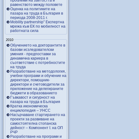
проблеми на заетостта и
равенството между половете
Оценка на политиките на
пазара на труда в България в
периода 2008-2011 г.
Mobility partnership” Експертна
мрежа към ЕК по мобилност на
работната сила
2010
Обучението на докторантите в
базови исзледователски
умения - предпоставки за
динамична кариера в
съответствие с потребностите
на труда
Разработване на методология,
учебни програми и обучение на
директори, помощник-
директори и счетоводители за
приложение на делегираните
бюджети в образованието
Гъвкавост и сигурност на
пазара на труда в България
Кратка икономическа
енциклопедия – УНСС
Насърчаване стартирането на
проекти за развиване на
самостоятелна стопанска
дейност – Компонент I. на ОП
РЧР
Разработване на програми и