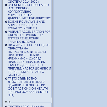
СИСТЕМА 2014-2020 г.
ЗА ЕФЕКТИВНО, ПРОЗРАЧНО
И ОТГОВОРНО
КОРПОРАТИВНО
УПРАВЛЕНИЕ НА
ДЪРЖАВНИТЕ ПРЕДПРИЯТИЯ
SCIENTIFIC ANALYSIS AND
ADVICE ON GENDER
EQUALITY IN THE EU
MIGRANT ACCELERATION FOR
GROWTH NETWORK FOR
ENTREPRENEURSHIP
TRAINING (MAGNET)
НИ-4-2017: КОНВЕРГЕНЦИЯ В
ОБЛАСТТА НА
ПОТРЕБИТЕЛСКИТЕ ЦЕНИ
ПРИ НОВИТЕ СТРАНИ
ЧЛЕНКИ (НСЧ-12) СЛЕД
ПРИСЪЕДИНЯВАНЕТО ИМ
КЪМ ЕС – ДЪЛБОЧИНЕН
ПРЕГЛЕД, НАСТОЯЩО НИВО И
ТЕНДЕНЦИИ. СЛУЧАЯТ С
БЪЛГАРИЯ
ТРЕТО СЪВМЕСТНО
ДЕЙСТВИЕ ЗА ОЦЕНКА НА
ЗДРАВНИТЕ ТЕХНОЛОГИИ
(JOINT ACTION 3 ON HEALTH
TECHNOLOGY ASSESSMENT –
HTA)
2019
СИСТЕМА ЗА ОЦЕНКА НА