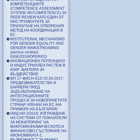
КОМПЕТЕНЦИИТЕ
(COMPETENCE ASSESSMENT
SYSTEM: MYCOMPETENCE) ЗА
PEER REVIEW КАТО ЕДИН ОТ
ИНСТРУМЕНТИТЕ ЗА
ПРИЛАГАНЕ НА ОТВОРЕНИЯ
МЕТОД НА КООРДИНАЦИЯ В
ЕС
INSTITUTIONAL MECHANISMS
FOR GENDER EQUALITY AND
GENDER MAINSTREAMING
(service contract
EIGE/2018/OPER/02)
ИНОВАЦИОНЕН ПОТЕНЦИАЛ
И ИНДУСТРИАЛЕН РАСТЕЖ В
ЮИР: ФАКТОРИ ЗА
ВЪЗДЕЙСТВИЕ
ФП 17-ФИСН-012/ 25.04.2017:
ПРЕДИЗВИКАТЕЛСТВА И
БАРИЕРИ ПРЕД
ЗАДЪЛБОЧАВАНЕ НА
ИНТЕГРАЦИОННИТЕ
ПРОЦЕСИ ЗА НОВОПРИЕТИТЕ
СТРАНИ ЧЛЕНКИ НА ЕС /НА
ПРИМЕРА НА БЪЛГАРИЯ/
НИД НИ-2/2016: ИЗГРАЖДАНЕ
НА СИСТЕМА ОТ ПОКАЗАТЕЛИ
ЗА МОНИТОРИНГ НА
МАКРОИКОНОМИЧЕСКОТО И
ФИНАНСОВО СЪСТОЯНИЕ НА
ИКОНОМИКАТА С
ВЪЗМОЖНОСТ ЗА РАННО