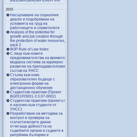
ВЪЗОБНОВЯЕМА ЕНЕРГИЯ
2015
Насърчаване на социалния
диалог и подобряване на
условията на труд на
работниците и служителите
Analysis of the potential for
growth and job creation through
the protection of water resources,
pack 2
WJP Rule of Law Index
С лице към новите
предизвикателства на времето:
модерна система за кариерно
развитие на преподавателския
състав на УНСС
Стъпка към ново
образователно бъдеще с
електронни форми на
дистанционно обучение
Студентски практики (Проект
BG051PO001-3.3.07-0002)
Студентски практики (проектът
е насочен към студенти от
УНСС)
Разработване на методика за
контрол и проверка на
статистическите данни
отчитащи дейността на
съдебните органи и съдиите в
република българия и