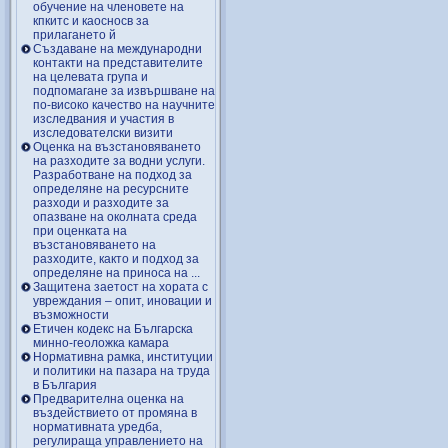
обучение на членовете на
кпкитс и каосносв за
прилагането й
Създаване на международни
контакти на представителите
на целевата група и
подпомагане за извършване на
по-високо качество на научните
изследвания и участия в
изследователски визити
Оценка на възстановяването
на разходите за водни услуги.
Разработване на подход за
определяне на ресурсните
разходи и разходите за
опазване на околната среда
при оценката на
възстановяването на
разходите, както и подход за
определяне на приноса на ...
Защитена заетост на хората с
увреждания – опит, иновации и
възможности
Етичен кодекс на Българска
минно-геоложка камара
Нормативна рамка, институции
и политики на пазара на труда
в България
Предварителна оценка на
въздействието от промяна в
нормативната уредба,
регулираща управлението на