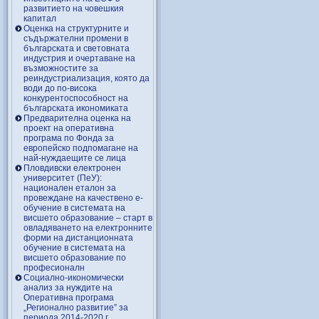
развитието на човешкия
капитал
Оценка на структурните и
съдържателни промени в
българската и световната
индустрия и очертаване на
възможностите за
реиндустриализация, която да
води до по-висока
конкурентоспособност на
българската икономиката
Предварителна оценка на
проект на оперативна
програма по Фонда за
европейско подпомагане на
най-нуждаещите се лица
Пловдивски електронен
университет (ПеУ):
национален еталон за
провеждане на качествено е-
обучение в системата на
висшето образование – старт в
овладяването на електронните
форми на дистанционната
обучение в системата на
висшето образование по
професионалн
Социално-икономически
анализ за нуждите на
Оперативна програма
„Регионално развитие” за
периода 2014-2020 г.