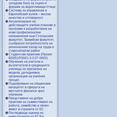
складова база за зърно и
фуражи за водоплаващи птици
Система за управление в
Европейския колеж – високо
качество и отговорност
Актуализиране на
действащите учебни планове и
програми и разработване на
нови професионални
направления към Стопанския
факултет, Тракийски факултет,
съобразно потребностите на
регионалния пазар на труда в
старозагорски район
Студентски практики (Проект
BG051PO001-3.3.07-0002)
Обучение на учители и
възпитатели в средищните
училища за прилагане на
модела „целодневна
организация на учебния
процес
Подобряване на общинския
капацитет в сферата на
местните финанси чрез
обучение
Представяне на добри
практики за съвместяване на
работа, семейство и личен
живот в страните от ЕС
Последваща оценка на
инвестициите на ЕСФ в