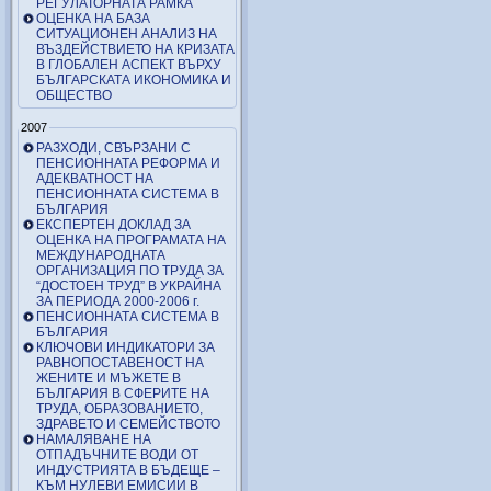
РЕГУЛАТОРНАТА РАМКА
ОЦЕНКА НА БАЗА
СИТУАЦИОНЕН АНАЛИЗ НА
ВЪЗДЕЙСТВИЕТО НА КРИЗАТА
В ГЛОБАЛЕН АСПЕКТ ВЪРХУ
БЪЛГАРСКАТА ИКОНОМИКА И
ОБЩЕСТВО
2007
РАЗХОДИ, СВЪРЗАНИ С
ПЕНСИОННАТА РЕФОРМА И
АДЕКВАТНОСТ НА
ПЕНСИОННАТА СИСТЕМА В
БЪЛГАРИЯ
ЕКСПЕРТЕН ДОКЛАД ЗА
ОЦЕНКА НА ПРОГРАМАТА НА
МЕЖДУНАРОДНАТА
ОРГАНИЗАЦИЯ ПО ТРУДА ЗА
“ДОСТОЕН ТРУД” В УКРАЙНА
ЗА ПЕРИОДА 2000-2006 г.
ПЕНСИОННАТА СИСТЕМА В
БЪЛГАРИЯ
КЛЮЧОВИ ИНДИКАТОРИ ЗА
РАВНОПОСТАВЕНОСТ НА
ЖЕНИТЕ И МЪЖЕТЕ В
БЪЛГАРИЯ В СФЕРИТЕ НА
ТРУДА, ОБРАЗОВАНИЕТО,
ЗДРАВЕТО И СЕМЕЙСТВОТО
НАМАЛЯВАНЕ НА
ОТПАДЪЧНИТЕ ВОДИ ОТ
ИНДУСТРИЯТА В БЪДЕЩЕ –
КЪМ НУЛЕВИ ЕМИСИИ В