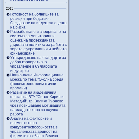
2013
Готовност на болниците за
реакция при бедствия.
Създаване на индекс за оценка
на риска
Разработване и внедряване на
система за мониторинг и
оценка на провежданата
държавна политика за работа с
хората с увреждания и нейното
финансиране
Утвърждаване на стандарти за
добро корпоративно
управление в българската
индустрия
Национална Информационна
мрежа по тема "Околна среда
(включително климатични
промени)
Развитие на академичния
състав на ВТУ ”Св. св. Кирил и
Методий”, гр. Велико Търново
чрез повишаване мотивацията
на младите хора за научна
работа
Анализ на факторите и
елементите на
конкурентоспособността в
управленската дейност на
фирмите от област Велико