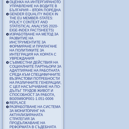
ОЦЕНКА НА ИНТЕРГИРАНОТО
УПРАВЛЕНИЕ НА ВОДИТЕ В
БЪЛГАРИЯ – ВТОРА ПОРЕДНА
GENDER EQUALITY INDEX IN
THE EU MEMBER-STATES:
POLICY CONTEXT AND
STATISTICAL ANALYSIS 2020-
EIGE-INDEX FACTSHEETS)
ИЗРАБОТВАНЕ НА МЕТОД ЗА
РАЗВИТИЕ НА
ИНСТРУМЕНТИТЕ ЗА
ФОРМИРАНЕ И ПРИЛАГАНЕ
НА ПОЛИТИКИТЕ ЗА
ИНТЕГРАЦИЯ НА ХОРАТА С
УВРЕЖДАНИЯ
СЪВМЕСТНИ ДЕЙСТВИЯ НА
СОЦИАЛНИТЕ ПАРТНЬОРИ ЗА
АДАПТИРАНЕ НА РАБОТНАТА
СРЕДА КЪМ СПЕЦИФИЧНИТЕ
ВЪЗРАСТОВИ ПОТРЕБНОСТИ
НА РАЗЛИЧНИТЕ ГЕНЕРАЦИИ,
С ЦЕЛ НАСЪРЧАВАНЕ НА ПО-
ДЪЛЪГ ТРУДОВ ЖИВОТ И
СПОСОБНОСТ ЗА РАБОТА,
BG05M9OP001-1.051-0006
REPLACE
РАЗРАБОТВАНЕ НА СИСТЕМА
ЗА МОНИТОРИНГ НА
АКТУАЛИЗИРАНАТА
СТРАТЕГИЯ ЗА
ПРОДЪЛЖАВАНЕ НА
РЕФОРМАТА В СЪДЕБНАТА