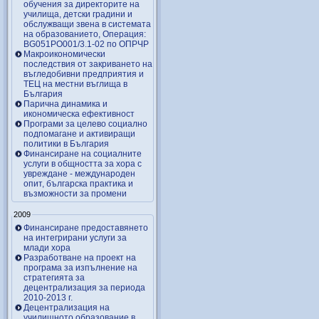
обучения за директорите на
училища, детски градини и
обслужващи звена в системата
на образованието, Операция:
BG051PO001/3.1-02 по ОПРЧР
Макроикономически
последствия от закриването на
въгледобивни предприятия и
ТЕЦ на местни въглища в
България
Парична динамика и
икономическа ефективност
Програми за целево социално
подпомагане и активиращи
политики в България
Финансиране на социалните
услуги в общността за хора с
увреждане - международен
опит, българска практика и
възможности за промени
2009
Финансиране предоставянето
на интегрирани услуги за
млади хора
Разработване на проект на
програма за изпълнение на
стратегията за
децентрализация за периода
2010-2013 г.
Децентрализация на
училищното образование в