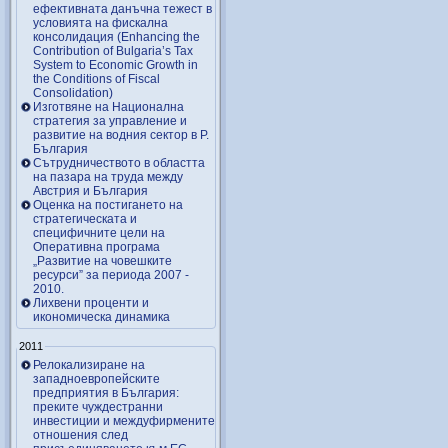
ефективната данъчна тежест в
условията на фискална
консолидация (Enhancing the
Contribution of Bulgaria’s Tax
System to Economic Growth in
the Conditions of Fiscal
Consolidation)
Изготвяне на Национална
стратегия за управление и
развитие на водния сектор в Р.
България
Сътрудничеството в областта
на пазара на труда между
Австрия и България
Оценка на постигането на
стратегическата и
специфичните цели на
Оперативна програма
„Развитие на човешките
ресурси” за периода 2007 ‑
2010.
Лихвени проценти и
икономическа динамика
2011
Релокализиране на
западноевропейските
предприятия в България:
преките чуждестранни
инвестиции и междуфирмените
отношения след