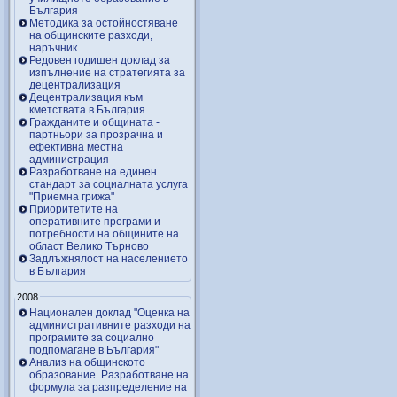
България
Методика за остойностяване
на общинските разходи,
наръчник
Редовен годишен доклад за
изпълнение на стратегията за
децентрализация
Децентрализация към
кметствата в България
Гражданите и общината -
партньори за прозрачна и
ефективна местна
администрация
Разработване на единен
стандарт за социалната услуга
"Приемна грижа"
Приоритетите на
оперативните програми и
потребности на общините на
област Велико Търново
Задлъжнялост на населението
в България
2008
Национален доклад "Оценка на
административните разходи на
програмите за социално
подпомагане в България"
Анализ на общинското
образование. Разработване на
формула за разпределение на