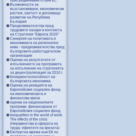
присъединяването към ЕС
Възможности за
възстановяване, икономически
растеж, заетост и догонващо
развитие на Република
България
Предизвикателства пред
трудовите пазари в контекста
на Стратегия “Европа 2020”
Синергия на политиката и
икономиката на регионално
ниво - предизвикателства пред
българските работодателски
организации
Оценка на резултатите от
изпълнението на програмата
за изпълнение на стратегията
за децентрализация за 2010 г.
Конкурентоспособност на
българската икономика
Оценка на реакцията на
Европейския социален фонд
на икономическата и
финансова криза
оценка на националните
програми, финансирани от
Европейския социален фонд
Inequalities in the world of work:
The effects of the crisis
(Неравенства в сферата на
труда: ефектите на кризата)
Експертна мрежа към ЕК по