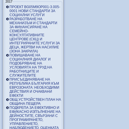
2017
ПРОЕКТ BG05M9OP001-3.005-
0001 НОВИ СТАНДАРТИ ЗА
СОЦИАЛНИ УСЛУГИ
РАЗРАБОТВАНЕ НА
МЕХАНИЗЪМ И СТАНДАРТИ
ЗА ФИНАНСИРАНЕ НА
СЕМЕЙНО-
КОНСУЛТАТИВНИТЕ
ЦЕНТРОВЕ (СКЦ) И
ИНТЕГРИРАНИТЕ УСЛУГИ ЗА
ДЕЦА, ЖЕРТВИ НА НАСИЛИЕ
(ЗОНА ЗАКРИЛА)
ПОВИШАВАНЕ НА
СОЦИАЛНИЯ ДИАЛОГ И
ПОДОБРЯВАНЕ НА
УСЛОВИЯТА НА ТРУД НА
РАБОТНИЦИТЕ И
СЛУЖИТЕЛИТЕ
ПРИСЪЕДИНЯВАНЕ НА
РЕПУБЛИКА БЪЛГАРИЯ КЪМ
ЕВРОЗОНАТА: НЕОБХОДИМИ
ДЕЙСТВИЯ И ОЧАКВАНИ
ЕФЕКТИ
ОБЩ УСТРОЙСТВЕН ПЛАН НА
ОБЩИНА ПЕЩЕРА
ПОДКРЕПА ЗА ЕФЕКТИВНО И
ЕФИКАСНО ИЗПЪЛНЕНИЕ НА
ДЕЙНОСТИТЕ, СВЪРЗАНИ С
ПРОГРАМИРАНЕТО,
УПРАВЛЕНИЕТО,
НАБЛЮДЕНИЕТО, ОЦЕНКАТА