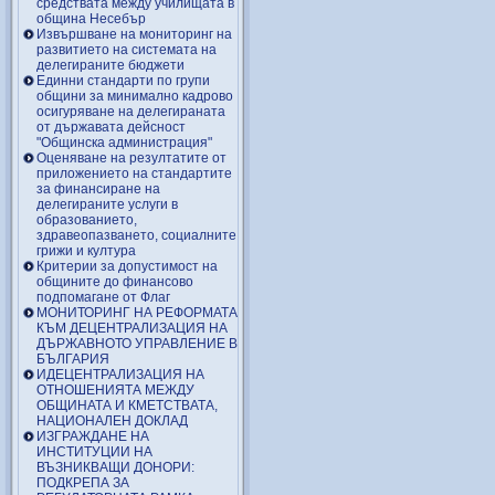
средствата между училищата в
община Несебър
Извършване на мониторинг на
развитието на системата на
делегираните бюджети
Единни стандарти по групи
общини за минимално кадрово
осигуряване на делегираната
от държавата дейсност
"Общинска администрация"
Оценяване на резултатите от
приложението на стандартите
за финансиране на
делегираните услуги в
образованието,
здравеопазването, социалните
грижи и култура
Критерии за допустимост на
общините до финансово
подпомагане от Флаг
МОНИТОРИНГ НА РЕФОРМАТА
КЪМ ДЕЦЕНТРАЛИЗАЦИЯ НА
ДЪРЖАВНОТО УПРАВЛЕНИЕ В
БЪЛГАРИЯ
ИДЕЦЕНТРАЛИЗАЦИЯ НА
ОТНОШЕНИЯТА МЕЖДУ
ОБЩИНАТА И КМЕТСТВАТА,
НАЦИОНАЛЕН ДОКЛАД
ИЗГРАЖДАНЕ НА
ИНСТИТУЦИИ НА
ВЪЗНИКВАЩИ ДОНОРИ:
ПОДКРЕПА ЗА