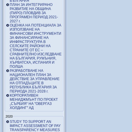
БЪЛГАРИЯ
ПЛАН ЗА ИНТЕГРИРАНО
РАЗВИТИЕ НА ОБЩИНА
(ПИРО) ПЛОВДИВ ЗА
ПРОГРАМЕН ПЕРИОД 2021-
2027 г.
ОЦЕНКА НА ПОТЕНЦИАЛА ЗА
ИЗПОЛЗВАНЕ НА
ФИНАНСОВИ ИНСТРУМЕНТИ
ЗА ФИНАНСИРАНЕ НА
ИНФРАСТРУКТУРА В
СЕЛСКИТЕ РАЙОНИ НА
СТРАНИТЕ ОТ ЕС –
СРАВНИТЕЛНО ИЗСЛЕДВАНЕ
НА БЪЛГАРИЯ, РУМЪНИЯ,
ХЪРВАТСКА, ИСПАНИЯ И
ПОЛША
РАЗРАБОТВАНЕ НА
НАЦИОНАЛЕН ПЛАН ЗА
ДЕЙСТВИЕ ЗА УПРАВЛЕНИЕ
НА ОТПАДЪЦИТЕ В
РЕПУБЛИКА БЪЛГАРИЯ ЗА
ПЕРИОДА 2021-2028 г.
КОРПОРАТИВЕН
МЕНИДЖМЪНТ ПО ПРОЕКТ
„СЪРБИЯ“ НА "ОВЕРГАЗ
ХОЛДИНГ" АД
2020
STUDY TO SUPPORT AN
IMPACT ASSESSMENT OF PAY
TRANSPARENCY MEASURES