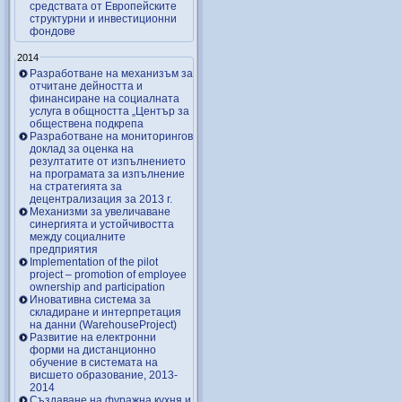
средствата от Европейските
структурни и инвестиционни
фондове
2014
Разработване на механизъм за
отчитане дейността и
финансиране на социалната
услуга в общността „Център за
обществена подкрепа
Разработване на мониторингов
доклад за оценка на
резултатите от изпълнението
на програмата за изпълнение
на стратегията за
децентрализация за 2013 г.
Механизми за увеличаване
синергията и устойчивостта
между социалните
предприятия
Implementation of the pilot
project – promotion of employee
ownership and participation
Иновативна система за
складиране и интерпретация
на данни (WarehouseProject)
Развитие на електронни
форми на дистанционно
обучение в системата на
висшето образование, 2013-
2014
Създаване на фуражна кухня и