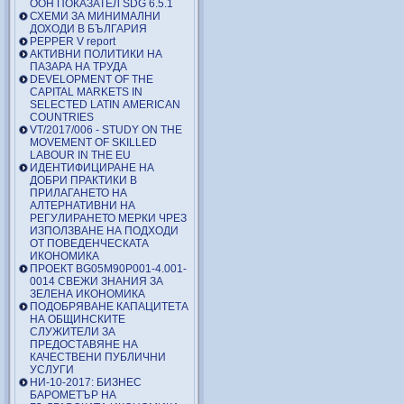
ООН ПОКАЗАТЕЛ SDG 6.5.1
СХЕМИ ЗА МИНИМАЛНИ
ДОХОДИ В БЪЛГАРИЯ
PEPPER V report
АКТИВНИ ПОЛИТИКИ НА
ПАЗАРА НА ТРУДА
DEVELOPMENT OF THE
CAPITAL MARKETS IN
SELECTED LATIN AMERICAN
COUNTRIES
VT/2017/006 - STUDY ON THE
MOVEMENT OF SKILLED
LABOUR IN THE EU
ИДЕНТИФИЦИРАНЕ НА
ДОБРИ ПРАКТИКИ В
ПРИЛАГАНЕТО НА
АЛТЕРНАТИВНИ НА
РЕГУЛИРАНЕТО МЕРКИ ЧРЕЗ
ИЗПОЛЗВАНЕ НА ПОДХОДИ
ОТ ПОВЕДЕНЧЕСКАТА
ИКОНОМИКА
ПРОЕКТ BG05M90P001-4.001-
0014 СВЕЖИ ЗНАНИЯ ЗА
ЗЕЛЕНА ИКОНОМИКА
ПОДОБРЯВАНЕ КАПАЦИТЕТА
НА ОБЩИНСКИТЕ
СЛУЖИТЕЛИ ЗА
ПРЕДОСТАВЯНЕ НА
КАЧЕСТВЕНИ ПУБЛИЧНИ
УСЛУГИ
НИ-10-2017: БИЗНЕС
БАРОМЕТЪР НА