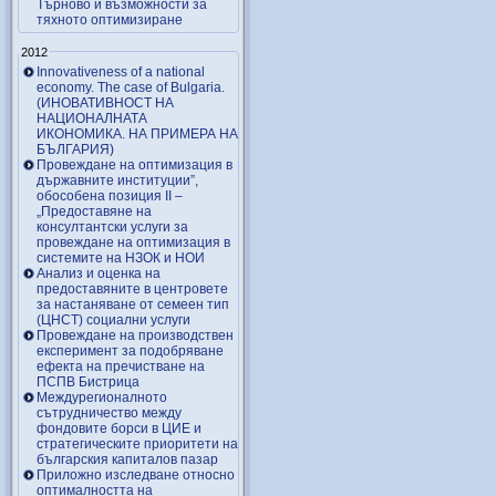
Търново и възможности за
тяхното оптимизиране
2012
Innovativeness of a national
economy. The case of Bulgaria.
(ИНОВАТИВНОСТ НА
НАЦИОНАЛНАТА
ИКОНОМИКА. НА ПРИМЕРА НА
БЪЛГАРИЯ)
Провеждане на оптимизация в
държавните институции”,
обособена позиция ІІ –
„Предоставяне на
консултантски услуги за
провеждане на оптимизация в
системите на НЗОК и НОИ
Анализ и оценка на
предоставяните в центровете
за настаняване от семеен тип
(ЦНСТ) социални услуги
Провеждане на производствен
експеримент за подобряване
ефекта на пречистване на
ПСПВ Бистрица
Междурегионалното
сътрудничество между
фондовите борси в ЦИЕ и
стратегическите приоритети на
българския капиталов пазар
Приложно изследване относно
оптималността на