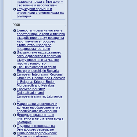
пазара на труда в България –
състояние и перспективи
Структурни промени и
инвестиции в енергетиката на
България
2008
Ценности и цели на частните
собственици на гори и тяхното
въздействие върху реакцията
на стимулите в горското
стопанство: изводи за
предприемачеството
Въздействие на държавното
законодателство и политика
върху проектите за частно
горско стопанство
The Development of Youth
Entrepreneurship in Bulgaria
European Integration, Regional
Structural Change and Cohesion
in Bulgaria, Krieger-Boden,
Morgenroth and Petrakos
Footwear Industry:
Delocalisation and
Europeanisation, in: Labrianidis
L.
Национални и регионални
аспекти на образованието в
европейските изисквания
Джендър неравенства в
платения и неплатения труд в
България
Трудовият потенциал на
българското земеделие
Финансово програмиране
(Трето преработено и