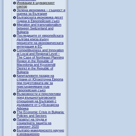
Иновации в шумарскиот
сектор
Зелена икономика – същност и
оценка за България
Българската икономика десет
години в Европейския съюз
Migration and transnationalism
between Switzerland and
Bulgaria
Последиците от европейската
дългова криза върху
процесите на икономическата
интеграция в ЕС
Competitiveness and Innovation
at Local and Regional Level –
The Case of Northeast Planning
Region in the Republic of
Macedonia and Kyustendil
District in the Republic of
Bulgaria
Капиталовите пазари на
страни от Югоизточна Европа
при подготовката им за
присъединяване към
Европейския съюз
Възможности и перспективи
пред външнотърговските
отношения на България с
държавите от Субсахарска
Африка
The Economic Crisis in Bulgaria:
Policies and Sectors
Пазарът на труда и
социалната защита на
хоризонт 2020
Българо-македонското научно
и иновационно