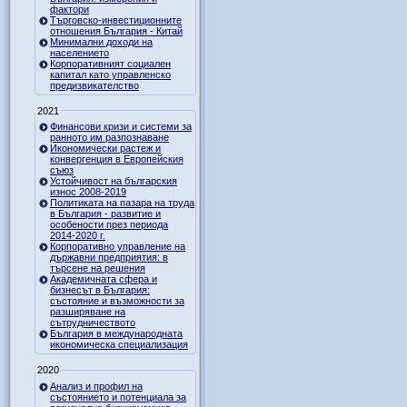
фактори
Търговско-инвестиционните
отношения България - Китай
Минимални доходи на
населението
Корпоративният социален
капитал като управленско
предизвикателство
2021
Финансови кризи и системи за
ранното им разпознаване
Икономически растеж и
конвергенция в Европейския
съюз
Устойчивост на българския
износ 2008-2019
Политиката на пазара на труда
в България - развитие и
особености през периода
2014-2020 г.
Корпоративно управление на
държавни предприятия: в
търсене на решения
Академичната сфера и
бизнесът в България:
състояние и възможности за
разширяване на
сътрудничеството
България в международната
икономическа специализация
2020
Анализ и профил на
състоянието и потенциала за