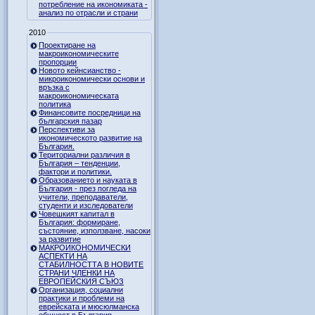
потребление на икономиката -
анализ по отрасли и страни
2010
Проектиране на
макроикономическите
пропорции
Новото кейнсианство -
микроикономически основи и
връзка с
макроикономическата
политика
Финансовите посредници на
българския пазар
Перспективи за
икономическото развитие на
България.
Териториални различия в
България – тенденции,
фактори и политики.
Образованието и науката в
България - през погледа на
учители, преподаватели,
студенти и изследователи
Човешкият капитал в
България: формиране,
състояние, използване, насоки
за развитие
МАКРОИКОНОМИЧЕСКИ
АСПЕКТИ НА
СТАБИЛНОСТТА В НОВИТЕ
СТРАНИ ЧЛЕНКИ НА
ЕВРОПЕЙСКИЯ СЪЮЗ
Организация, социални
практики и проблеми на
еврейската и мюсюлманска
общност в България