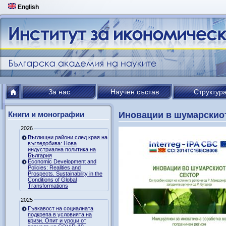
English
За нас
Научен състав
Структур
Книги и монографии
Иновации в шумарскиот
2026
Въглищни райони след края на
въгледобива: Нова
индустриална политика на
България
Economic Development and
Policies: Realities and
Prospects. Sustainability in the
Conditions of Global
Transformations
2025
Гъвкавост на социалната
подкрепа в условията на
кризи. Опит и уроци от