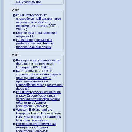
сътрудничество
2016
Външнотърговският
стокообмен на България през
периода на глобалната
икономическа криза (2007-
2013 г.)
Координиране на банковия
надзор в ЕС
Croissance, population et
protection sociale. Faits et
theories face aux enjeux
2015
Корпоративно управление на
финансови посредници в
България (1898-1947 г.)
Капиталовите пазари на
страни от Югоизточна Европа
при подготовката им за
присъединяване към
Европейския съюз (електронен
формат)
Външнотърговски отношения
между Европейския съюз и
регионалните интеграционни
общности в Африка
(електронен формат)
Western Balkans and the
European Union. Lessons from
Past Enlargements, Challenges
to Further Integrations
Регионална икономическа
интеграция в Африка
(електронен формат)