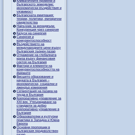
Климатичните промени и
българското земеделие:
икономически въздействия и
уязвимост
Българската емиграция:
теории, политики, емпирични
свидетелства
Наръчник за мениджъри.
Конкуренция чрез синергия
Казуси на синергия
Синергия и
конкурентоспособност
Въздействието на
международните цени върху
българския зърнен пазар
Отражение на глобалната
криза върху финансовия
сектор на България
Фактори и елементи на
конкурентоспособността на
фирмите
Висшето образование и
науката в България –
икономически, социални и
джендър измерения
Сегментация на пазара на
труда в България
Корпоративно управление за
XXI век. Утвърждаване на
стандарти за добро
корпоративно управление в
България
Образователни и културни
практики в Западна и Южна
Европа
Основни пропорции в
българския продоволствен
пазар