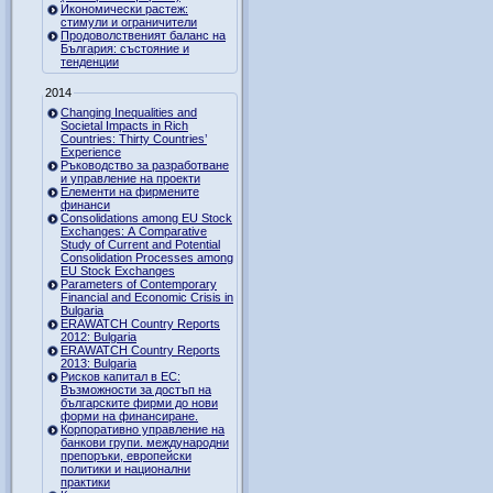
Икономически растеж:
стимули и ограничители
Продоволственият баланс на
България: състояние и
тенденции
2014
Changing Inequalities and
Societal Impacts in Rich
Countries: Thirty Countries’
Experience
Ръководство за разработване
и управление на проекти
Елементи на фирмените
финанси
Consolidations among EU Stock
Exchanges: A Comparative
Study of Current and Potential
Consolidation Processes among
EU Stock Exchanges
Parameters of Contemporary
Financial and Economic Crisis in
Bulgaria
ERAWATCH Country Reports
2012: Bulgaria
ERAWATCH Country Reports
2013: Bulgaria
Рисков капитал в ЕС:
Възможности за достъп на
българските фирми до нови
форми на финансиране.
Корпоративно управление на
банкови групи. международни
препоръки, европейски
политики и национални
практики