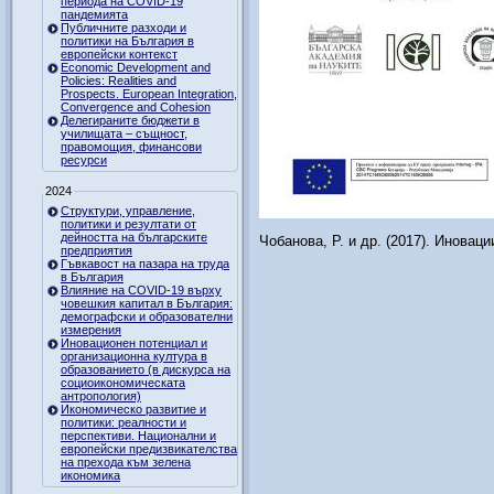
периода на COVID-19
пандемията
Публичните разходи и
политики на България в
европейски контекст
Economic Development and
Policies: Realities and
Prospects. European Integration,
Convergence and Cohesion
Делегираните бюджети в
училищата – същност,
правомощия, финансови
ресурси
2024
Структури, управление,
политики и резултати от
дейността на българските
Чобанова, Р. и др. (2017). Иновац
предприятия
Гъвкавост на пазара на труда
в България
Влияние на COVID-19 върху
човешкия капитал в България:
демографски и образователни
измерения
Иновационен потенциал и
организационна култура в
образованието (в дискурса на
социоикономическата
антропология)
Икономическо развитие и
политики: реалности и
перспективи. Национални и
европейски предизвикателства
на прехода към зелена
икономика