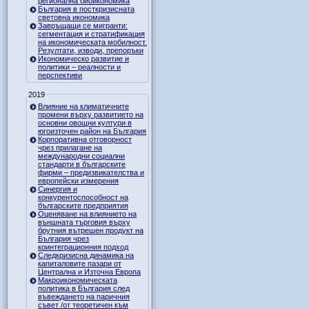
регионална биоикономика
България в посткризисната
световна икономика
Завръщащи се мигранти:
сегментация и стратификация
на икономическата мобилност.
Резултати, изводи, препоръки
Икономическо развитие и
политики – реалности и
перспективи
2019
Влияние на климатичните
промени върху развитието на
основни овощни култури в
югоизточен район на България
Корпоративна отговорност
чрез прилагане на
международни социални
стандарти в българските
фирми – предизвикателства и
европейски измерения
Синергия и
конкурентоспособност на
българските предприятия
Оценяване на влиянието на
външната търговия върху
брутния вътрешен продукт на
България чрез
коинтеграционния подход
Следкризисна динамика на
капиталовите пазари от
Централна и Източна Европа
Макроикономическата
политика в България след
въвеждането на паричния
съвет /от теоретичен към