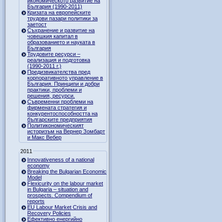
икономическото развитие на
България (1990-2011)
Кризата на европейските
трудови пазари политики за
заетост
Съхранение и развитие на
човешкия капитал в
образованието и науката в
България
Трудовите ресурси –
реализация и подготовка
(1990-2011 г.)
Предизвикателства пред
корпоративното управление в
България. Принципи и добри
практики, проблеми и
решения, ресурси.
Съвременни проблеми на
фирмената стратегия и
конкурентоспособността на
българските предприятия
Политикономическият
историзъм на Вернер Зомбарт
и Макс Вебер
2011
Innovativeness of a national
economy
Breaking the Bulgarian Economic
Model
Flexicurity on the labour market
in Bulgaria – situation and
prospects. Compendium of
reports
EU Labour Market Crisis and
Recovery Policies
Ефективно енергийно