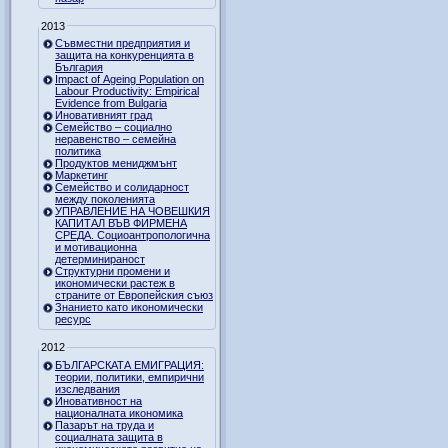
2013
Съвместни предприятия и
защита на конкуренцията в
България
Impact of Ageing Population on
Labour Productivity: Empirical
Evidence from Bulgaria
Иновативният град
Семейство – социално
неравенство – семейна
политика
Продуктов мениджмънт
Маркетинг
Семейство и солидарност
между поколенията
УПРАВЛЕНИЕ НА ЧОВЕШКИЯ
КАПИТАЛ ВЪВ ФИРМЕНА
СРЕДА. Социоантропологична
и мотивационна
детерминираност
Структурни промени и
икономически растеж в
страните от Европейския съюз
Знанието като икономически
ресурс
2012
БЪЛГАРСКАТА ЕМИГРАЦИЯ:
теории, политики, емпирични
изследвания
Иновативност на
националната икономика
Пазарът на труда и
социалната защита в