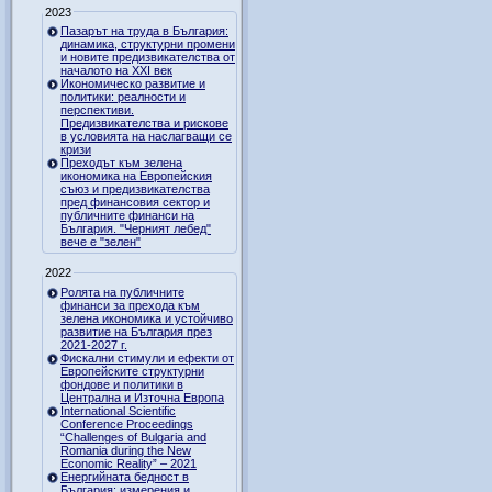
2023
Пазарът на труда в България:
динамика, структурни промени
и новите предизвикателства от
началото на XXI век
Икономическо развитие и
политики: реалности и
перспективи.
Предизвикателства и рискове
в условията на наслагващи се
кризи
Преходът към зелена
икономика на Европейския
съюз и предизвикателства
пред финансовия сектор и
публичните финанси на
България. "Черният лебед"
вече е "зелен"
2022
Ролята на публичните
финанси за прехода към
зелена икономика и устойчиво
развитие на България през
2021-2027 г.
Фискални стимули и ефекти от
Европейските структурни
фондове и политики в
Централна и Източна Европа
International Scientific
Conference Proceedings
“Challenges of Bulgaria and
Romania during the New
Economic Reality” – 2021
Енергийната бедност в
България: измерения и