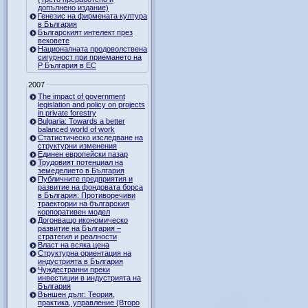
допълнено издание)
Генезис на фирмената култура
в България
Българският интелект през
вековете
Националната продоволствена
сигурност при приемането на
Р България в ЕС
2007
The impact of government
legislation and policy on projects
in private forestry
Bulgaria: Towards a better
balanced world of work
Статистическо изследване на
структурни изменения
Единен европейски пазар
Трудовият потенциал на
земеделието в България
Публичните предприятия и
развитие на фондовата борса
в България: Противоречиви
траектории на българския
корпоративен модел
Догонващо икономическо
развитие на България –
стратегия и реалности
Власт на всяка цена
Структурна ориентация на
индустрията в България
Чуждестранни преки
инвестиции в индустрията на
България
Външен дълг: Теория,
практика, управление (Второ