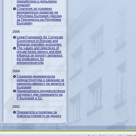
преработено и допълнено
издание)
Стратегия за ускорено
икономическо развитие на
Република България (Доклад
за Президента на Република
България)
2006
Legal Framework for Corporate
Governance in Russian and
Bulgarian transition economies
The values and objectives of
private forest owners and their
influence on forestry behaviour:
the implications for
entrepreneuership
2004
Социално-икономическа
инфраструктура и гаранции за
равнопоставеност на жените в
България
Националната продоволствена
сигурност при приемането на
Р България в ЕС
2002
Приоритети и политики за
благосъстоянието на децата