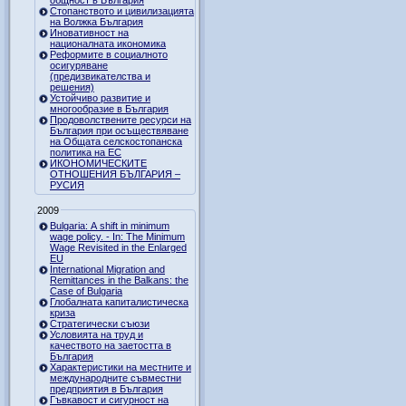
Стопанството и цивилизацията
на Волжка България
Иновативност на
националната икономика
Реформите в социалното
осигуряване
(предизвикателства и
решения)
Устойчиво развитие и
многообразие в България
Продоволствените ресурси на
България при осъществяване
на Общата селскостопанска
политика на ЕС
ИКОНОМИЧЕСКИТЕ
ОТНОШЕНИЯ БЪЛГАРИЯ –
РУСИЯ
2009
Bulgaria: A shift in minimum
wage policy. - In: The Minimum
Wage Revisited in the Enlarged
EU
International Migration and
Remittances in the Balkans: the
Case of Bulgaria
Глобалната капиталистическа
криза
Стратегически съюзи
Условията на труд и
качеството на заетостта в
България
Характеристики на местните и
международните съвместни
предприятия в България
Гъвкавост и сигурност на