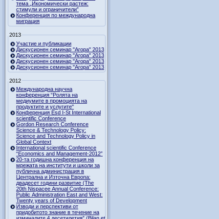
тема „Икономически растеж:
стимули и ограничители”
Конференция по международна
миграция
2013
Участие и публикации
Дискусионен семинар "Агора" 2013
Дискусионен семинар "Агора" 2013
Дискусионен семинар "Агора" 2013
Дискусионен семинар "Агора" 2013
2012
Международна научна
конференция “Ролята на
медиумите в промоцията на
продуктите и услугите"
Конференция Esd I-St International
scientific Conference
Gordon Research Сonference
Science & Technology Policy:
Science and Technology Policy in
Global Context
International scientific Conference
“Economics and Management-2012”
20-та годишна конференция на
мрежата на институти и школи за
публична администрация в
Централна и Източна Европа:
двадесет години развитие (The
20th Nispacee Annual Conference:
Public Administration East and West:
Twenty years of Development
Изводи и перспективи от
придобитото знание в течение на
изминалите 4 десетилетия” (Bilan et