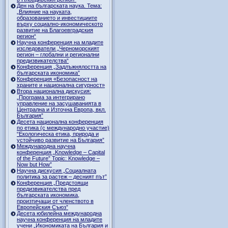
Ден на българската наука. Тема:
„Влияние на науката,
образованието и инвестициите
върху социално-икономическото
развитие на Благоевградския
регион“
Научна конференция на младите
изследователи „Черноморският
регион – глобални и регионални
предизвикателства“
Конференция „Задлъжнялостта на
българската икономика”
Конференция «Безопасност на
храните и национална сигурност»
Втора национална дискусия:
„Програма за интегрирано
управление на засушаванията в
Централна и Източна Европа, вкл.
България”
Десета национална конференция
по етика (с международно участие)
“Екологическа етика, природа и
устойчиво развитие на България”
Международна научна
конференция „Knowledge – Capital
of the Future” Topic: Knowledge –
Now but How”
Научна дискусия „Социалната
политика за растеж – десният път”
Конференция „Предстоящи
предизвикателства пред
българската икономика,
произтичащи от членството в
Европейския Съюз”
Десета юбилейна международна
научна конференция на младите
учени „Икономиката на България и