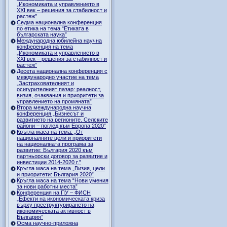
„Икономиката и управлението в
ХХI век – решения за стабилност и
растеж”
Седма национална конференция
по етика на тема “Етиката в
българската наука”
Международна юбилейна научна
конференция на тема
„Икономиката и управлението в
ХХI век – решения за стабилност и
растеж”
Десета национална конференция с
международно участие на тема
„Застрахователният и
осигурителният пазар: реалност,
визия, очаквания и приоритети за
управлението на промяната”
Втора международна научна
конференция „Бизнесът и
развитието на регионите. Селските
райони – поглед към Европа 2020”
Кръгла маса на тема: „От
националните цели и приоритети
на националната програма за
развитие: България 2020 към
партньорски договор за развитие и
инвестиции 2014-2020 г.”
Кръгла маса на тема „Визия, цели
и приоритети: България 2020”
Кръгла маса на тема “Нови умения
за нови работни места”
Конференция на ПУ – ФИСН
„Ефекти на икономическата криза
върху преструктурирането на
икономическата активност в
България”
Осма научно-приложна