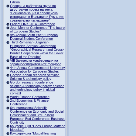
Edition
Среща на работната група по
двустранен проект на тема:
“Регионализация и европейска
интеграция в България и Румъния:
сравнително изследване”
Project LINK 2014 Conference
Jean Monnet Conference "The future
of European Studies"
9th Annual South East European
Doctoral Student Conference
Third Romanian-Bulgarian-
Hungarian-Serbian Conference
"Geographical Research and Cross-
Border Cooperation within the Lower
Basin of the Danube"
VIII Балканска конференция на
здравноосигурителните фондове
44th Annual Conference of University
Association for European Studies
Gordon-Kenan research seminar.
Science & technology policy
Gordon research сonference
science & technology policy: science
and technology policy in global
context
World Finance Conference
2nd Economics & Finance
Conference
6th International Scientific
Conference оn Economic and Social
Development and 3rd Eastern
European Esd Conference: Business
Continuity
Конференция "Does Europe Matter?
Ideaslab"
Конференция "Mutuall learning