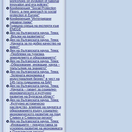
workshops on evolution of national
innovation and era policies"
Конференция "Social Protection
Floors: a new approach to social
protection in Europe"
Конференция "Интегрирани
здравни грижи"
Годишна среща на експерти към
ENEGE
Ден на българската наука. Тема:
„Връзки на развитието”
Ден на българската наука. Тема:
„Науката за по-добро качество на
живот”
Ден на българската наука. Тема:
„Проблеми на туризма,
земеделието и образованието”
Ден на българската наука. Тема:
„Образование, иновации, наука –
триъгълник на знанието”
Ден на българската наука. Тема:
„Зелената икономика и
индустриалния бизнес” в чест на
145-тата годишнина на БАН
Ден на българската наука. Тема:
„Науката – гарант за социално-
икономическото и културно
развитие на Бургаска област”
Ден на българската наука. Тема:
„Културно историческо
наследство, влияние на науката и
образованието върху социално-
икономическото развитие на град
Сливен и Сливенски регион“
Ден на българската наука. Тема:
„Иновациите – предпоставка за
ускорено развитие на икономиката
в Пловдивския регион“