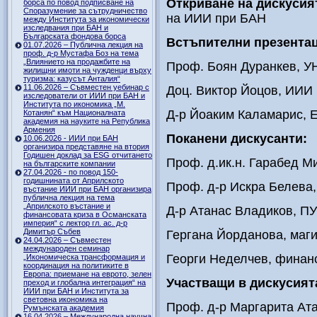
Откриване на дискусия
борса по повод подписване на
Споразумение за сътрудничество
на ИИИ при БАН
между Института за икономически
изследвания при БАН и
Българската фондова борса
Встъпителни презентац
01.07.2026 – Публична лекция на
проф. д-р Мустафа Боз на тема
„Влиянието на продажбите на
Проф. Боян Дуранкев, 
жилищни имоти на чужденци върху
туризма: казусът Анталия“
11.06.2026 – Съвместен уебинар с
Доц. Виктор Йоцов, ИИИ
изследователи от ИИИ при БАН и
Института по икономика „М.
Д-р Йоаким Каламарис,
Котанян“ към Националната
академия на науките на Република
Армения
Поканени дискусанти:
10.06.2026 - ИИИ при БАН
организира представяне на втория
Годишен доклад за ESG отчитането
Проф. д.ик.н. Гарабед 
на българските компании
27.04.2026 - по повод 150-
годишнината от Априлското
Проф. д-р Искра Белева
въстание ИИИ при БАН организира
публична лекция на тема
„Априлското въстание и
Д-р Атанас Владиков, ПУ
финансовата криза в Османската
империя“ с лектор гл. ас. д-р
Димитър Събев
Гергана Йорданова, маг
24.04.2026 – Съвместен
международен семинар
Георги Неделчев, финан
„Икономическа трансформация и
координация на политиките в
Европа: приемане на еврото, зелен
Участващи в дискусият
преход и глобална интеграция“ на
ИИИ при БАН и Института за
световна икономика на
Проф. д-р Маргарита Ат
Румънската академия
16.04.2026 – Международна научна