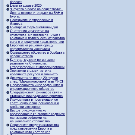
болести
Цели за здраве 2020
"Науката в полза на обществото” -
Ден на отворените врати на БАН в
Бургас
Посткризисно управление в
бизнеса
Български фармацевтични дни
Състояние и развитие на
икономиката и пазара на труда в
България и потребности от работна
сила с определени характеристики
Европейски решения срещу
неформалната икономика
Солидарното общество и борбата с
неравенствата
Култура, музеи и регионално
развитие на Сливенски,
Старозагорски и Ямболски региони
Хоризонти в развитието на
човешките ресурси и знанието
Дискусията по повод 20 години
спец. "Макроикономика" във ФИСН
Образованието и изследванията в
информационното общество
Следкризисният финансов свят –
стагнация или радикална промяна
Икономиката в променящия се
свят: национални, регионални и
глобални измерения
Висшето икономическо
образование в България в годините
на пазарни реформи на
националното стопанство
Социалните предизвикателства
пред съвременна Европа и
България като част от нея