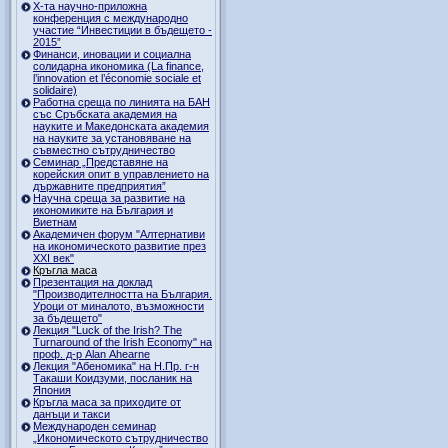
Х-та научно-приложна
конференция с международно
участие “Инвестиции в бъдещето -
2015”
Финанси, иновации и социална
солидарна икономика (La finance,
l’innovation et l’économie sociale et
solidaire)
Работна среща по линията на БАН
със Сръбската академия на
науките и Македонската академия
на науките за установяване на
съвместно сътрудничество
Семинар „Представяне на
корейския опит в управлението на
държавните предприятия”
Научна среща за развитие на
икономиките на България и
Виетнам
Академичен форум "Алтернативи
на икономическото развитие през
XXI век"
Кръгла маса
Презентация на доклад
"Производителността на България.
Уроци от миналото, възможности
за бъдещето"
Лекция "Luck of the Irish? The
Turnaround of the Irish Economy" на
проф. д-р Alan Ahearne
Лекция "Абеномика" на Н.Пр. г-н
Такаши Коидзуми, посланик на
Япония
Кръгла маса за приходите от
данъци и такси
Международен семинар
„Икономическото сътрудничество