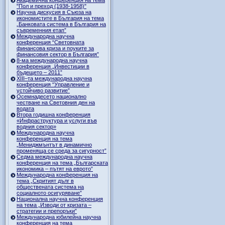
"Пол и преход (1938-1958)"
Научна дискусия в Съюза на
икономистите в България на тема
„Банковата система в България на
съвременния етап”
Международна научна
конференция “Световната
финансова криза и поуките за
финансовия сектор в България”
8-ма международна научна
конференция „Инвестиции в
бъдещето – 2011”
ХІІІ–та международна научна
конференция “Управление и
устойчиво развитие”
Осемнадесето национално
честване на Световния ден на
водата
Втора годишна конференция
«Инфраструктура и услуги във
водния сектор»
Международна научна
конференция на тема
„Мениджмънтът в динамично
променяща се среда за сигурност”
Седма международна научна
конференция на тема „Българската
икономика – пътят на еврото”
Международна конференция на
тема „Скритият дълг в
обществената система на
социалното осигуряване”
Национална научна конференция
на тема „Изводи от кризата –
стратегии и препоръки”
Международна юбилейна научна
конференция на тема