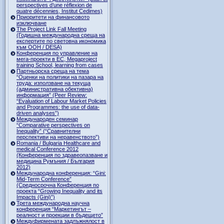
perspectives d’une réflexion de
quatre décennies, Institut Cedimes)
Приоритети на финансовото
изключване
The Project Link Fall Meeting
(Годишна международна среща на
експертите по световна икономика
към ООН / DESA)
Конференция по управление на
мега-проекти в ЕС, Megaproject
training School, learning from cases
Партньорска среща на тема
“Оценки на политики на пазара на
труда: използване на текуща
(административна обективна)
информация” (Peer Review:
“Evaluation of Labour Market Policies
and Programmes: the use of data-
driven analyses”)
Международен семинар
“Comparative perspectives on
Inequality” (“Сравнителни
перспективи на неравенството”)
Romania / Bulgaria Healthcare and
medical Conference 2012
(Конференция по здравеопазване и
медицина Румъния / България
2012)
Международна конференция: “Gini:
Mid-Term Conference”
(Средносрочна Конференция по
проекта “Growing Inequality and its
Impacts (Gini)”)
Трета международна научна
конференция “Маркетингът –
реалност и проекции в бъдещето”
Междуфирмената задлъжнялост в