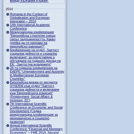
между България и Корея”
2014
Romania in the Context of
Globalisation and European
Integration – 2014
14th International Academic
Conference
Международна конференция
"Европейска стратегия срещу
свръх задлъжнялостта. Какво
трябва да се направи на
европейско равнище?"
Конференция на отдел „Заетост,
социални дейности и социално
включване“ за представяне и
обсъждане на годишен доклад на
ЕК: „Заетостна младежите“
26-та годишна конференция на
EAEPE “Unemployment and Austerity
in Mediterranean European
Countries”
Eвропейска мрежа от експерти
SYSDEM към отдел "Заетост,
социални дейности и включване
към Европейската комисия"
(Employment, Social Affairs &
Inclusion, ЕС)
7th International Scientific
Conference on Economic and Social
Development (Седма
международна конференция за
икономическо и социално
развитие)
Annual International Scientific
Conference “Financial and Monetary
Economics” – FME 2014, Second