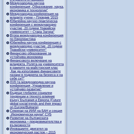
Международна научна
конференция „Образование, наука,
икономика и технологии”
Международна конференция на
младите учени – Пловдив '2015
Юбилейна научно-практическа
конференция с международно
участие „20 години Тракийски
университет – Стара Загора”
Втора международна конференция
по Европеистика
Юбилейна научна конференция с
международно участие „20 години
Тракийски университет”
Финансово образование за
устойчива икономика
Финансовото включване на
младежта. Ролята на университета
в рамките на майсторския клас
„Как да използваме финансовите
пазари в подкрепа на бизнеса и на
себе си?”
XVII-та международна научна
конференция „Управление и
устойчиво развитие”
Бъдещи глобални социални
тенденции и тяхното влияние
върху България и Европа (Future
global social trends and their impact
on Europe/Bulgaria)
Семинар на ИИИ на БАН и секция
„Икономически науки“ СУБ
Развитие на българската
икономика – предизвикателства и
възможности
Иновациите: двигател за
икономическия растеж – 2015