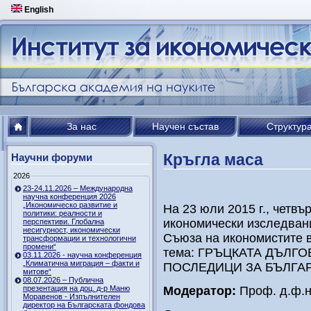
English
За нас
Научен състав
Структур
Кръгла маса
Научни форуми
2026
23-24.11.2026 – Международна
научна конференция 2026
„Икономическо развитие и
На 23 юли 2015 г., четвър
политики: реалности и
икономически изследван
перспективи. Глобална
несигурност, икономически
Съюза на икономистите в
трансформации и технологични
промени“
тема: ГРЪЦКАТА ДЪЛГ
03.11.2026 - научна конференция
„Климатична миграция – факти и
ПОСЛЕДИЦИ ЗА БЪЛГА
митове“
08.07.2026 – Публична
презентация на доц. д-р Маню
Модератор:
Проф. д.ф.н
Моравенов - Изпълнителен
директор на Българската фондова