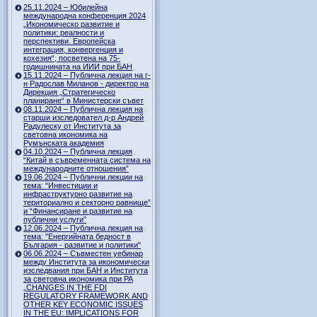
25.11.2024 – Юбилейна
международна конференция 2024
„Икономическо развитие и
политики: реалности и
перспективи. Европейска
интеграция, конвергенция и
кохезия“, посветена на 75-
годишнината на ИИИ при БАН
15.11.2024 – Публична лекция на г-
н Радослав Миланов - директор на
Дирекция „Стратегическо
планиране“ в Министерски съвет
08.11.2024 – Публична лекция на
старши изследовател д-р Андрей
Радулеску от Института за
световна икономика на
Румънската академия
04.10.2024 – Публична лекция
“Китай в съвременната система на
международните отношения”
19.06.2024 – Публични лекции на
тема: “Инвестиции и
инфраструктурно развитие на
териториално и секторно равнище”
и “Финансиране и развитие на
публични услуги”
12.06.2024 – Публична лекция на
тема: "Енергийната бедност в
България - развитие и политики"
06.06.2024 – Съвместен уебинар
между Института за икономически
изследвания при БАН и Института
за световна икономика при РА
„CHANGES IN THE FDI
REGULATORY FRAMEWORK AND
OTHER KEY ECONOMIC ISSUES
IN THE EU: IMPLICATIONS FOR