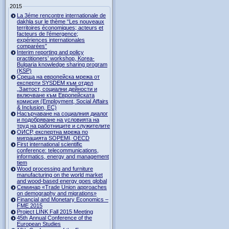
2015
La 3éme rencontre internationale de
dakhla sur le thème “Les nouveaux
territoires économiques; acteurs et
facteurs de l’émergence;
expériences internationales
comparées”
Interim reporting and policy
practitioners’ workshop, Korea-
Bulgaria knowledge sharing program
(KSP)
Среща на европейска мрежа от
експерти SYSDEM към отдел
„Заетост, социални дейности и
включване към Европейската
комисия (Employment, Social Affairs
& Inclusion, ЕС)
Насърчаване на социалния диалог
и подобряване на условията на
труд на работниците и служителите
ОИСР, експертна мрежа по
миграцията SOPEMI, OECD
First international scientific
conference: telecommunications,
informatics, energy and management
tiem
Wood processing and furniture
manufacturing on the world market
and wood-based energy goes global
Семинар «Trade Union approaches
on demography and migrations»
Financial and Monetary Economics –
FME 2015
Project LINK Fall 2015 Meeting
45th Annual Conference of the
European Studies