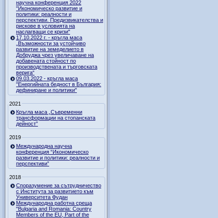
научна конференция 2022
"Икономическо развитие и
политики: реалности и
перспективи. Предизвикателства и
рискове в условията на
наслагващи се кризи"
17.10.2022 г. - кръгла маса
„Възможности за устойчиво
развитие на земеделието в
Добруджа чрез увеличаване на
добавената стойност по
производствената и търговската
верига“
09.03.2022 - кръгла маса
"Енергийната бедност в България:
дефиниране и политики"
2021
Кръгла маса „Съвременни
трансформации на стопанската
дейност”
2019
Международна научна
конференция “Икономическо
развитие и политики: реалности и
перспективи”
2018
Споразумение за сътрудничество
с Института за развитието към
Университета Фудан
Международна работна среща
"Bulgaria and Romania: Country
Members of the EU, Part of the