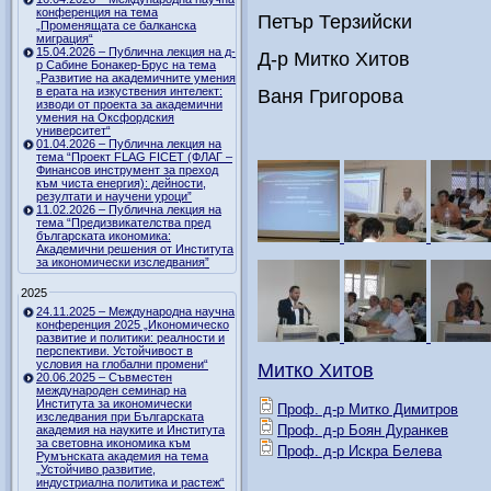
конференция на тема
Петър Терзийски
„Променящата се балканска
миграция“
15.04.2026 – Публична лекция на д-
Д-р Митко Хитов
р Сабине Бонакер-Брус на тема
„Развитие на академичните умения
в ерата на изкуствения интелект:
Ваня Григорова
изводи от проекта за академични
умения на Оксфордския
университет“
01.04.2026 – Публична лекция на
тема “Проект FLAG FICET (ФЛАГ –
Финансов инструмент за преход
към чиста енергия): дейности,
резултати и научени уроци”
11.02.2026 – Публична лекция на
тема “Предизвикателства пред
българската икономика:
Академични решения от Института
за икономически изследвания”
2025
24.11.2025 – Международна научна
конференция 2025 „Икономическо
развитие и политики: реалности и
перспективи. Устойчивост в
условия на глобални промени“
Митко Хитов
20.06.2025 – Съвместен
международен семинар на
Института за икономически
Проф. д-р Митко Димитров
изследвания при Българската
Проф. д-р Боян Дуранкев
академия на науките и Института
за световна икономика към
Проф. д-р Искра Белева
Румънската академия на тема
„Устойчиво развитие,
индустриална политика и растеж“