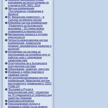
изисквания на петото издание на
стандарта БДС 9001: 2014
Научна конференция
„Посткризисно управление в
бизнеса“
БГ Финансова грамотност – в
търсене на вярната посока
Юбилейна научна конференция
„Развитието на българската
икономика – 25 години между
очакванията и реалностите"
Миграционни процеси и групови
идентичности
Четвърта международна научна
конференция „Климатични
промени, икономическо развитие и
екология”
Изграждане на система за
прогнозиране на потребностите от
работна сила с определени
характеристики
Осигурителна ли е българската
осигурителна система
Образование, развитие, изкуство
Иновации и добри практики в
здравния сектор
VIII интердисциплинарна научна
конференция "Авангардни научни
инструменти в управлението ‘2015”
(VSIM:15)
"България и Русия в
многополюсния свят”, посветена
на 70 годишнината от победата над
нацистка Германия
Rationaluseofmedicine
Персонализиран подход и
иновации в областта на редките