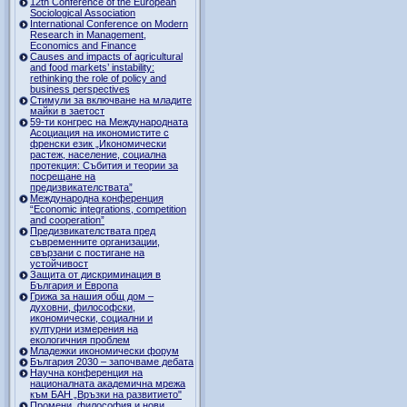
12th Conference of the European
Sociological Association
International Conference on Modern
Research in Management,
Economics and Finance
Causes and impacts of agricultural
and food markets’ instability:
rethinking the role of policy and
business perspectives
Стимули за включване на младите
майки в заетост
59-ти конгрес на Международната
Асоциация на икономистите с
френски език „Икономически
растеж, население, социална
протекция: Събития и теории за
посрещане на
предизвикателствата”
Международна конференция
“Economic integrations, competition
and cooperation”
Предизвикателствата пред
съвременните организации,
свързани с постигане на
устойчивост
Защита от дискриминация в
България и Европа
Грижа за нашия общ дом –
духовни, философски,
икономически, социални и
културни измерения на
екологичния проблем
Младежки икономически форум
България 2030 – започваме дебата
Научна конференция на
националната академична мрежа
към БАН „Връзки на развитието"
Промени, философия и нови