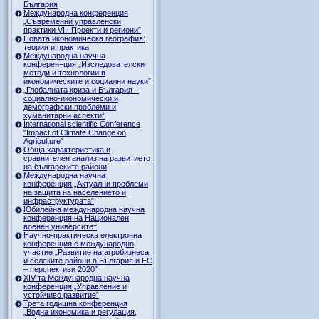
България
Международна конференция
„Съвременни управленски
практики VII. Проекти и региони”
Новата икономическа география:
теория и практика
Международна научна
конферен¬ция „Изследователски
методи и технологии в
икономическите и социални науки”
„Глобалната криза и България –
социално-икономически и
демографски проблеми и
хуманитарни аспекти”
International scientific Conference
"Impact of Climate Change on
Agriculture"
Обща характеристика и
сравнителен анализ на развитието
на българските райони
Международна научна
конференция „Актуални проблеми
на защита на населението и
инфраструктурата”
Юбилейна международна научна
конференция на Национален
военен университет
Научно-практическа електронна
конференция с международно
участие „Развитие на агробизнеса
и селските райони в България и ЕС
– перспективи 2020”
XIV-та Международна научна
конференция „Управление и
устойчиво развитие”
Трета годишна конференция
„Водна икономика и регулация,