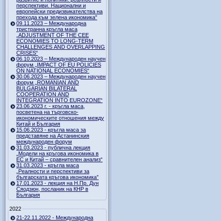
перспективи. Национални и
европейски предизвикателства на
прехода към зелена икономика"
09.11.2023 – Международна
тристранна кръгла маса
„ADJUSTMENT OF THE CEE
ECONOMIES TO LONG-TERM
CHALLENGES AND OVERLAPPING
CRISES“
06.10.2023 – Международен научен
форум „IMPACT OF EU POLICIES
ON NATIONAL ECONOMIES“
30.06.2023 – Международен научен
форум „ROMANIAN AND
BULGARIAN BILATERAL
COOPERATION AND
INTEGRATION INTO EUROZONE“
23.06.2023 г. - кръгла маса,
посветена на търговско-
икономическите отношения между
Китай и България
15.06.2023 - кръгла маса за
представяне на Астанинския
международен форум
31.03.2023 - публична лекция
„Модели на кръгова икономика в
ЕС и Китай – сравнителен анализ“
31.03.2023 - кръгла маса
„Реалности и перспективи за
българската кръгова икономика”
17.01.2023 - лекция на Н.Пр. Дун
Сяодзюн, посланик на КНР в
България
2022
21-22.11.2022 - Международна