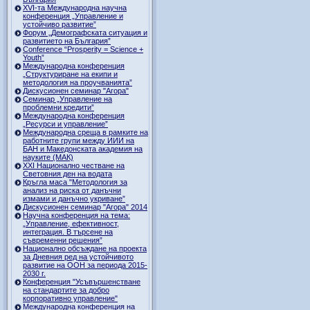
ХVI-та Международна научна
конференция „Управление и
устойчиво развитие”
Форум „Демографската ситуация и
развитието на България”
Conference “Prosperity = Science +
Youth”
Международна конференция
„Структуриране на екипи и
методология на проучванията”
Дискусионен семинар "Агора"
Семинар „Управление на
проблемни кредити”
Международна конференция
„Ресурси и управление”
Международна среща в рамките на
работните групи между ИИИ на
БАН и Македонската академия на
науките (МАК)
XXI Национално честване на
Световния ден на водата
Кръгла маса "Методология за
анализ на риска от данъчни
измами и данъчно укриване”
Дискусионен семинар "Агора" 2014
Научна конференция на тема:
„Управление, ефективност,
интеграция. В търсене на
съвременни решения”
Национално обсъждане на проекта
за Дневния ред на устойчивото
развитие на ООН за периода 2015-
2030 г.
Конференция "Усъвършенстване
на стандартите за добро
корпоративно управление"
Международна конференция на