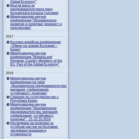
Global Economy"
Кръгла маса за
предизвикателствата пред
българската външна търговия
Международна научна
конференция “Икономическо
развитие и политики: реалност и
перспективи”
2017
Българо-корейска конференция
„Обмен на знания България –
Корея”
Международна научна
конференция "Bulgaria and
Romania: Country Members of the
EU, Part of the Global Economy"
2016
Международна научна
конференция на тема
„Икономически предизвикателства:
миграция, глобализация,
устойчивост, политики“
Семинар по сътрудничество с
Република Корея
Международна научна
конференция "Икономически
предизвикателства: миграция,
глобализация, устойчивост,
политики" - 21-22.10.2016
Изследване на политики за
устойчив растеж на България:
засилващи иновации и
отговорности