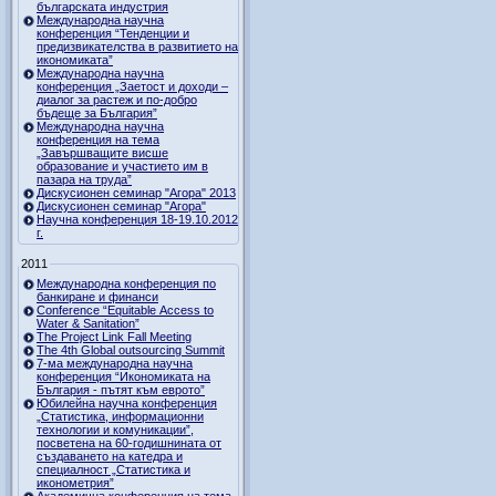
българската индустрия
Международна научна
конференция “Тенденции и
предизвикателства в развитието на
икономиката”
Международна научна
конференция „Заетост и доходи –
диалог за растеж и по-добро
бъдеще за България”
Международна научна
конференция на тема
„Завършващите висше
образование и участието им в
пазара на труда”
Дискусионен семинар "Агора" 2013
Дискусионен семинар "Агора"
Научна конференция 18-19.10.2012
г.
2011
Международна конференция по
банкиране и финанси
Conference “Equitable Access to
Water & Sanitation”
The Project Link Fall Meeting
The 4th Global outsourcing Summit
7-ма международна научна
конференция “Икономиката на
България - пътят към еврото”
Юбилейна научна конференция
„Статистика, информационни
технологии и комуникации”,
посветена на 60-годишнината от
създаването на катедра и
специалност „Статистика и
иконометрия”
Академична конференция на тема