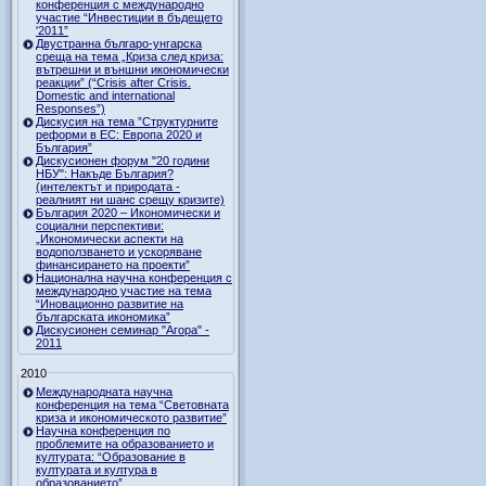
конференция с международно
участие “Инвестиции в бъдещето
'2011”
Двустранна българо-унгарска
среща на тема „Криза след криза:
вътрешни и външни икономически
реакции” (“Crisis after Crisis.
Domestic and international
Responses”)
Дискусия на тема ”Структурните
реформи в ЕС: Европа 2020 и
България”
Дискусионен форум "20 години
НБУ": Накъде България?
(интелектът и природата -
реалният ни шанс срещу кризите)
България 2020 – Икономически и
социални перспективи:
„Икономически аспекти на
водоползването и ускоряване
финансирането на проекти”
Национална научна конференция с
международно участие на тема
“Иновационно развитие на
българската икономика”
Дискусионен семинар "Агора" -
2011
2010
Международната научна
конференция на тема “Световната
криза и икономическото развитие”
Научна конференция по
проблемите на образованието и
културата: “Образование в
културата и култура в
образованието”