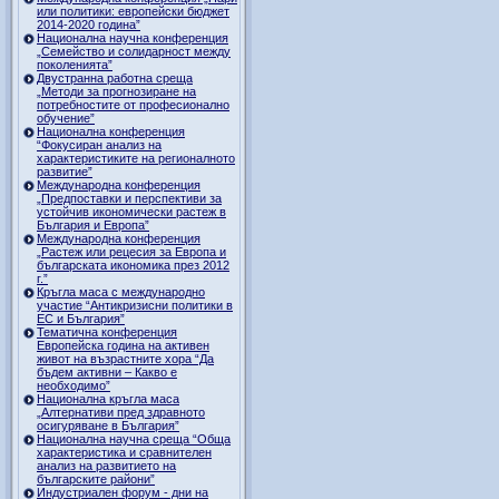
или политики: европейски бюджет
2014-2020 година”
Национална научна конференция
„Семейство и солидарност между
поколенията”
Двустранна работна среща
„Методи за прогнозиране на
потребностите от професионално
обучение”
Национална конференция
“Фокусиран анализ на
характеристиките на регионалното
развитие”
Международна конференция
„Предпоставки и перспективи за
устойчив икономически растеж в
България и Европа”
Международна конференция
„Растеж или рецесия за Европа и
българската икономика през 2012
г.”
Кръгла маса с международно
участие “Антикризисни политики в
ЕС и България”
Тематична конференция
Европейска година на активен
живот на възрастните хора “Да
бъдем активни – Какво е
необходимо”
Национална кръгла маса
„Алтернативи пред здравното
осигуряване в България”
Национална научна среща “Обща
характеристика и сравнителен
анализ на развитието на
българските райони”
Индустриален форум - дни на