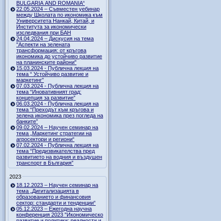
BULGARIA AND ROMANIA“
22.05.2024 – Съвместен уебинар
между Школата по икономика към
Университета Нанкай, Китай, и
Института за икономически
изследвания при БАН
24.04.2024 – Дискусия на тема
"Аспекти на зелената
трансформация: от кръгова
икономика до устойчиво развитие
на планинските райони"
15.03.2024 - Публична лекция на
тема “ Устойчиво развитие и
маркетинг”
07.03.2024 - Публична лекция на
тема “Иновативният град:
концепция за развитие”
06.03.2024 - Публична лекция на
тема “Преходът към кръгова и
зелена икономика през погледа на
банките”
09.02.2024 – Научен семинар на
тема „Маркетинг стратегии на
агросектори и региони“
07.02.2024 - Публична лекция на
тема “Предизвикателства пред
развитието на водния и въздушен
транспорт в България”
2023
18.12.2023 – Научен семинар на
тема „Дигитализацията в
образованието и финансовия
сектор: стандарти и тенденции“
05.12.2023 – Ежегодна научна
конференция 2023 "Икономическо
развитие и политики: реалности и