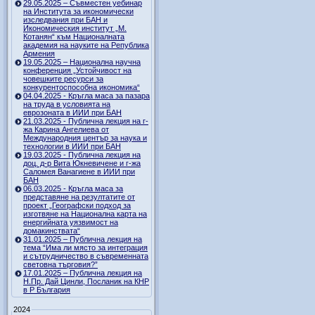
29.05.2025 – Съвместен уебинар
на Института за икономически
изследвания при БАН и
Икономическия институт „М.
Котанян“ към Националната
академия на науките на Република
Армения
19.05.2025 – Национална научна
конференция „Устойчивост на
човешките ресурси за
конкурентоспособна икономика“
04.04.2025 - Кръгла маса за пазара
на труда в условията на
еврозоната в ИИИ при БАН
21.03.2025 - Публична лекция на г-
жа Карина Ангелиева от
Международния център за наука и
технологии в ИИИ при БАН
19.03.2025 - Публична лекция на
доц. д-р Вита Юкневичене и г-жа
Саломея Ванагиене в ИИИ при
БАН
06.03.2025 - Кръгла маса за
представяне на резултатите от
проект „Географски подход за
изготвяне на Национална карта на
енергийната уязвимост на
домакинствата“
31.01.2025 – Публична лекция на
тема “Има ли място за интеграция
и сътрудничество в съвременната
световна търговия?”
17.01.2025 – Публична лекция на
Н.Пр. Дай Цинли, Посланик на КНР
в Р България
2024