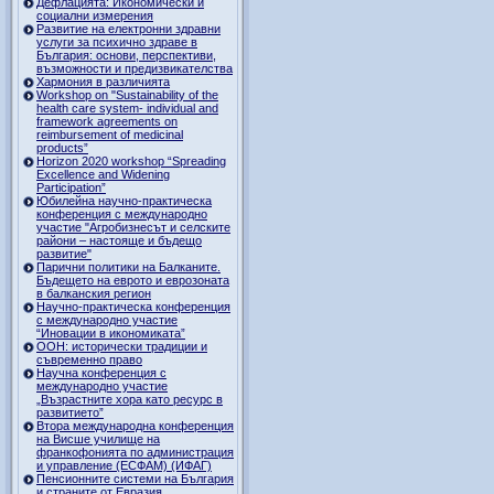
Дефлацията: Икономически и
социални измерения
Развитие на електронни здравни
услуги за психично здраве в
България: основи, перспективи,
възможности и предизвикателства
Хармония в различията
Workshop on "Sustainability of the
health care system- individual and
framework agreements on
reimbursement of medicinal
products”
Horizon 2020 workshop “Spreading
Excellence and Widening
Participation”
Юбилейна научно-практическа
конференция с международно
участие "Агробизнесът и селските
райони – настояще и бъдещо
развитие"
Парични политики на Балканите.
Бъдещето на еврото и еврозоната
в балканския регион
Научно-практическа конференция
с международно участие
“Иновации в икономиката”
ООН: исторически традиции и
съвременно право
Научна конференция с
международно участие
„Възрастните хора като ресурс в
развитието”
Втора международна конференция
на Висше училище на
франкофонията по администрация
и управление (ЕСФАМ) (ИФАГ)
Пенсионните системи на България
и страните от Евразия