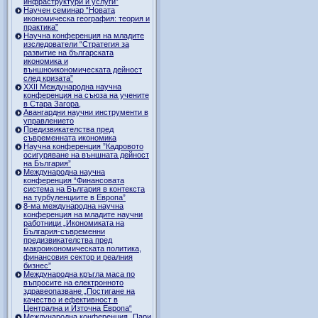
инфраструктури и услуги”
Научен семинар “Новата
икономическа география: теория и
практика”
Научна конференция на младите
изследователи “Стратегия за
развитие на българската
икономика и
външноикономическата дейност
след кризата”
ХХII Международна научна
конференция на съюза на учените
в Стара Загора,
Авангардни научни инструменти в
управлението
Предизвикателства пред
съвременната икономика
Научна конференция ”Кадровото
осигуряване на външната дейност
на България”
Международна научна
конференция “Финансовата
система на България в контекста
на турбуленциите в Европа”
8-ма международна научна
конференция на младите научни
работници „Икономиката на
България-съвременни
предизвикателства пред
макроикономическата политика,
финансовия сектор и реалния
бизнес”
Международна кръгла маса по
въпросите на електронното
здравеопазване „Постигане на
качество и ефективност в
Централна и Източна Европа“
Международна конференция „Пари