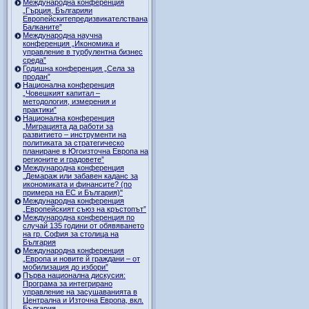
Международна конференция
„Гърция, Българияи
Европейскитепредизвикателствана
Балканите”
Международна научна
конференция „Икономика и
управление в турбулентна бизнес
среда”
Годишна конференция „Селa за
продан”
Национална конференция
„Човешкият капитал –
методология, измерения и
практики”
Национална конференция
„Миграцията да работи за
развитието – инструменти на
политиката за стратегическо
планиране в Югоизточна Европа на
регионите и градовете”
Международна конференция
„Демараж или забавен каданс за
икономиката и финансите? (по
примера на ЕС и България)"
Международна конференция
„Европейският съюз на кръстопът”
Международна конференция по
случай 135 години от обявяването
на гр. София за столица на
България
Международна конференция
„Европа и новите й граждани – от
мобилизация до избори”
Първа национална дискусия:
Програма за интегрирано
управление на засушаванията в
Централна и Източна Европа, вкл.
България