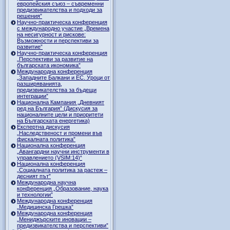
европейския съюз – съвременни
предизвикателства и подходи за
решения”
Научно-практическа конференция
с международно участие „Времена
на несигурност и рискове:
Възможности и перспективи за
развитие”
Научно-практическа конференция
„Перспективи за развитие на
българската икономика”
Международна конференция
„Западните Балкани и ЕС. Уроци от
разширяванията,
предизвикателства за бъдещи
интеграции”
Национална Кампания „Дневният
ред на България” (Дискусия за
националните цели и приоритети
на Българската енергетика)
Експертна дискусия
„Наследственост и промени във
фискалната политика”
Национална конференция
„Авангардни научни инструменти в
управлението (VSIM:14)“
Национална конференция
„Социалната политика за растеж –
десният път”
Международна научна
конференция „Образование, наука
и технологии”
Международна конференция
„Медицинска Грешка”
Международна конференция
„Мениджърските иновации –
предизвикателства и перспективи”