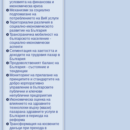
условията на финансова и
икономическа криза
Механизми за социално
подпомагане на
потреблението на ВиК услуги
Териториални различия в
социално-икономическото
развитие на България
Трансгранична мобилност на
българското население -
социално-икономически
аспекти
Сегментация на заетостта и
доходите на трудовия пазар в
България
Продоволственият баланс на
България - състояние и
тенденции
Мониторинг на прилагане на
принципите и стандартите на
добро корпоративно
управление в българските
публични и ключови
непублични предприятия
Икономическа оценка на
влиянието на здравните
технологии върху (квази)
пазарана здравните услуги в
България в периода на
реформа
Трансформация на косвените
данъци при прехода в