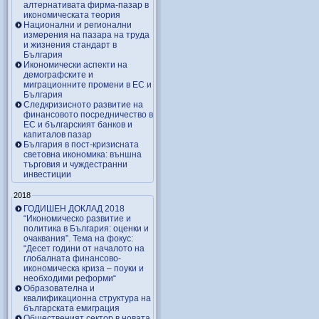
алтернативата фирма-пазар в
икономическата теория
Национални и регионални
измерения на пазара на труда
и жизнения стандарт в
България
Икономически аспекти на
демографските и
миграционните промени в ЕС и
България
Следкризисното развитие на
финансовото посредничество в
ЕС и българският банков и
капиталов пазар
България в пост-кризисната
световна икономика: външна
търговия и чуждестранни
инвестиции
2018
ГОДИШЕН ДОКЛАД 2018
“Икономическо развитие и
политика в България: оценки и
очаквания”. Тема на фокус:
“Десет години от началото на
глобалната финансово-
икономическа криза – поуки и
необходими реформи“
Образователна и
квалификационна структура на
българската емиграция
Общественият сектор в новата