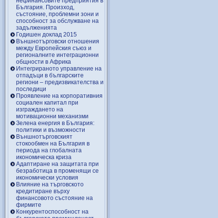
нефинансовите предприятия в
България. Произход,
състояние, проблемни зони и
способност за обслужване на
задълженията
Годишен доклад 2015
Външнотърговски отношения
между Европейския съюз и
регионалните интеграционни
общности в Африка
Интегрираното управление на
отпадъци в българските
региони – предизвикателства и
последици
Проявление на корпоративния
социален капитал при
изграждането на
мотивационни механизми
Зелена енергия в България:
политики и възможности
Външнотърговският
стокообмен на България в
периода на глобалната
икономическа криза
Адаптиране на защитата при
безработица в променящи се
икономически условия
Влияние на търговското
кредитиране върху
финансовото състояние на
фирмите
Конкурентоспособност на