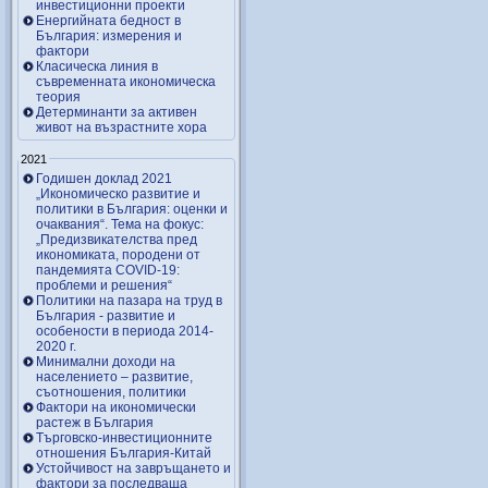
инвестиционни проекти
Енергийната бедност в
България: измерения и
фактори
Класическа линия в
съвременната икономическа
теория
Детерминанти за активен
живот на възрастните хора
2021
Годишен доклад 2021
„Икономическо развитие и
политики в България: оценки и
очаквания“. Тема на фокус:
„Предизвикателства пред
икономиката, породени от
пандемията COVID-19:
проблеми и решения“
Политики на пазара на труд в
България - развитие и
особености в периода 2014-
2020 г.
Минимални доходи на
населението – развитие,
съотношения, политики
Фактори на икономически
растеж в България
Търговско-инвестиционните
отношения България-Китай
Устойчивост на завръщането и
фактори за последваща