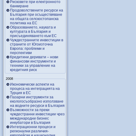
Рисковете при електронното
банкиране
Продоволствените ресурси на
България при осъществяване
на общата селскостопанска
политика на ЕС
Образованието, науката и
културата в България и
присъединяването към ЕС
Чуждестранните инвестиции в
страните от Югоизточна
Европа: проблеми и
перспективи
Кредитини деривати – нови
финансови инструменти и
техники за управление на
кредитния риск
2008
Икономически аспекти на
процеса на интеграцията на
Турция в ЕС
Пазарни инструменти за
екологосъобразно използване
на водните ресурси в България
Възможности за преки
чуждестранни инвестиции чрез
международни бизнес
инкубатори в България
Интеграционни процеси и
регионални различия-
европейски и национални