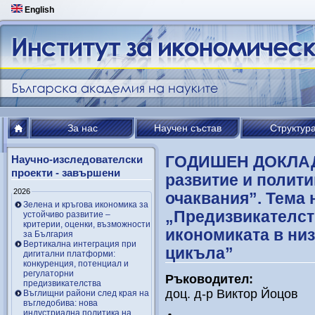
English
За нас
Научен състав
Структур
ГОДИШЕН ДОКЛАД 
Научно-изследователски
проекти - завършени
развитие и полити
2026
очаквания”. Тема 
Зелена и кръгова икономика за
„Предизвикателст
устойчиво развитие –
критерии, оценки, възможности
икономиката в ни
за България
Вертикална интеграция при
цикъла”
дигитални платформи:
конкуренция, потенциал и
регулаторни
Ръководител
:
предизвикателства
доц. д-р Виктор Йоцов
Въглищни райони след края на
въгледобива: нова
индустриална политика на