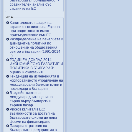
българската промишленост -
сравнителен анализ със
страните на ЕС
2014
Капиталовите пазари на
страни от югоизточна Европа
при подготовката им за
присъединяване към ЕС
Разпределение на печалбата и
дивидентна политика по
отношение на обществения
сектор в България (1991-2014
г.)
ГОДИШЕН ДОКЛАД 2014
ИКОНОМИЧЕСКО РАЗВИТИЕ И
ПОЛИТИКИ В БЪЛГАРИЯ:
оценки и очаквания
Тенденции на измененията в
корпоративното управление на
международни банкови групи и
последици в България
Въздействието на
международните цени на
зърно върху българския
зърнен пазар
Рисков капитал в ЕС:
възможности за достъп на
българските фирми до нови
форми на финансиране
Пазарна стратегия на
българските предприятия в