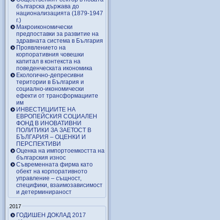
българска държава до
национализацията (1879-1947
г.)
Макроикономически
предпоставки за развитие на
здравната система в България
Проявлението на
корпоративния човешки
капитал в контекста на
поведенческата икономика
Екологично-депресивни
територии в България и
социално-икономически
ефекти от трансформациите
им
ИНВЕСТИЦИИТЕ НА
ЕВРОПЕЙСКИЯ СОЦИАЛЕН
ФОНД В ИНОВАТИВНИ
ПОЛИТИКИ ЗА ЗАЕТОСТ В
БЪЛГАРИЯ – OЦЕНКИ И
ПЕРСПЕКТИВИ
Оценка на импортоемкостта на
българския износ
Съвременната фирма като
обект на корпоративното
управление – същност,
специфики, взаимозависимост
и детерминираност
2017
ГОДИШЕН ДОКЛАД 2017