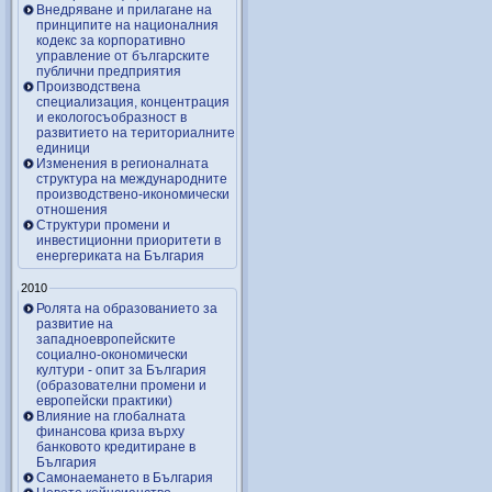
Внедряване и прилагане на
принципите на националния
кодекс за корпоративно
управление от българските
публични предприятия
Производствена
специализация, концентрация
и екологосъобразност в
развитието на териториалните
единици
Изменения в регионалната
структура на международните
производствено-икономически
отношения
Структури промени и
инвестиционни приоритети в
енергериката на България
2010
Ролята на образованието за
развитие на
западноевропейските
социално-окономически
култури - опит за България
(образователни промени и
европейски практики)
Влияние на глобалната
финансова криза върху
банковото кредитиране в
България
Самонаемането в България