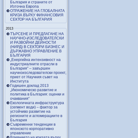
България и страните от
Източна Европа
ОТРАЖЕНИЕ НА ГЛОБАЛНАТА
КРИЗА ВЪРХУ ФИНАНСОВИЯ
СЕКТОР НА БЪЛГАРИЯ
2013
ТЪРСЕНЕ И ПРЕДЛАГАНЕ НА
НАУЧНО-ИЗСЛЕДОВАТЕЛСКИ
И РАЗВОЙНИ ДЕЙНОСТИ
(НИРД) В СЕКТОРИ БИЗНЕС И
ДЪРЖАВНО УПРАВЛЕНИЕ В
БЪЛГАРИЯ
„Енергийна интензивност на
индустриалните отрасли в
България” – завършен
научноизследователски проект,
приет от Научния съвет на
Института
Годишен доклад 2013
„Икономическо развитие и
политика в България: оценки и
очаквания“
Екологичната инфраструктура
(сегмент води) – фактор за
устойчиво развитие на
регионите и агломерациите в
България
Съвременни тенденции в
японското корпоративно
управление
Влиянието на кризата върху