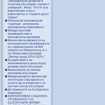
„Икономическо развитие и
политика в България: оценки и
очаквания”. Фокус: “Пътят към
Европейския съюз и
равносметка от първите десет
години”
Регионални икономически
структури - регионална
икономическа ефективност
Междуотраслови
взаимодействия и
икономическа динамика
Финансови възможности на
потенциалните бенефициенти
за съфинансиране на ВиК
проекти по Приоритетна ос 1
на Оперативна програма
„Околна среда 2014-2020 г.“
Въздействието на
икономическата криза върху
уязвими групи в България
Финансиране на зелена
икономика в България
Международните финансови
институции след кризата и
ролята им за развитието на
частния сектор в България
Детерминанти на българската
емиграция
КОРПОРАТИВНА СОЦИАЛНА
ОТГОВОРНОСТ НА
БЪЛГАРСКИТЕ ФИРМИ -