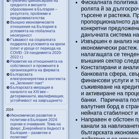
Публично финансиране на
Фискалната политика 
средното и висшето
ролята й за дългосро
образование в България –
резултати, проблеми и
търсене и растежа. П
предизвикателства
пропорционалното дан
Външно икономическите
отношения на България в
конкретни предложени
условията на глобалната
данъчната система на
несигурност
Гъвкавост на социалната
Извършен е анализ н
подкрепа в условията на кризи
икономически растеж.
(опит и уроци от периода на
COVID -19 пандемията 2020-
налагащата се тенде
2022 г.)
външния сектор следв
Развитие на отношенията на
собственост и промените в
Констатирани и анали
организацията на фирмата
банковата сфера, свъ
Българската
електроенергетика в контекста
финансови услуги и то
на „Зеленият пакт“
съживяване на кредит
Българската миграция в
началото на ХХІ век –
и активиране на проц
детерминанти, квалификация,
банки. Паричната пол
устойчивост на завръщането
валутния борд в стран
2024
нейната стабилност и
Икономическо развитие и
Направен е обстоен п
политики в България 2024:
оценки и очаквания. Тема на
канали за навлизанет
фокус „Енергийната бедност в
българската икономик
България – развитие и
политики“