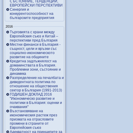
СЪСТОЯНИЕ, ТЕНДЕНЦИИ,
ЕВРОПЕЙСКИ ПЕРСПЕКТИВИ
Синергия и
конкурентоспособност на
българските предприятия
2016
Търговията с храни между
Европейския съюз и Китай –
перспективи пред България
Местни финанси в България -
същност, цели и връзки със
социално-икономическото
развитие на общините
Кредитна задлъжнялост на
домакинствата в България.
Проблемни зони, състояние и
динамика
Разпределение на печалбата и
дивидентната политика по
отношение на обществения
сектор в България (1991-2013)
ГОДИШЕН ДОКЛАД 2016
"Икономическо развитие и
политики в България: оценки и
очаквания"
Възстановяване на
икономическия растеж през
призмата на отрасловите
промени в страните от
Европейския съюз
Адекватност на принципите за