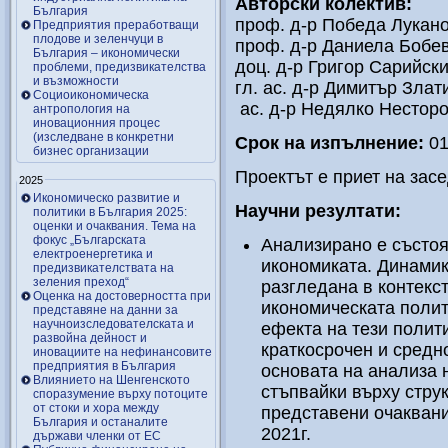
Авторски колектив
:
България
проф. д-р Победа Лукан
Предприятия преработващи
плодове и зеленчуци в
проф. д-р Даниела Бобе
България – икономически
доц. д-р Григор Сарийск
проблеми, предизвикателства
и възможности
гл. ас. д-р Димитър Злат
Социоикономическа
ас. д-р Недялко Нестор
антропология на
иновационния процес
(изследване в конкретни
Срок на изпълнение
:
01
бизнес организации
Проектът е приет на засе
2025
Икономическо развитие и
Научни резултати
:
политики в България 2025:
оценки и очаквания. Тема на
фокус „Българската
Анализирано е състоя
електроенергетика и
икономиката. Динамик
предизвикателствата на
зеления преход“
разгледана в контекс
Оценка на достоверността при
икономическата полит
представяне на данни за
научноизследователската и
ефекта на тези полит
развойна дейност и
краткосрочен и средн
иновациите на нефинансовите
предприятия в България
основата на анализа 
Влиянието на Шенгенското
стъпвайки върху стру
споразумение върху потоците
от стоки и хора между
представени очаквани
България и останалите
2021г.
държави членки от ЕС