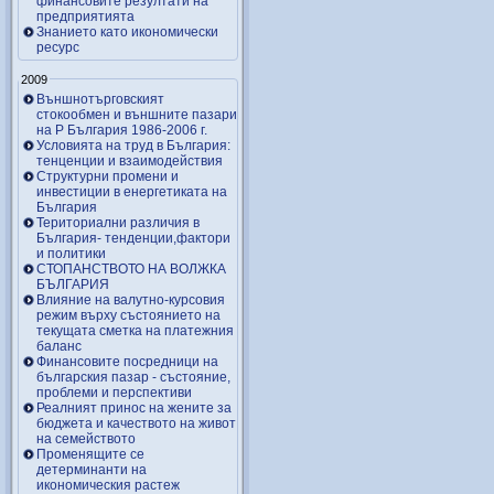
финансовите резултати на
предприятията
Знанието като икономически
ресурс
2009
Външнотърговският
стокообмен и външните пазари
на Р България 1986-2006 г.
Условията на труд в България:
тенценции и взаимодействия
Структурни промени и
инвестиции в енергетиката на
България
Териториални различия в
България- тенденции,фактори
и политики
СТОПАНСТВОТО НА ВОЛЖКА
БЪЛГАРИЯ
Влияние на валутно-курсовия
режим върху състоянието на
текущата сметка на платежния
баланс
Финансовите посредници на
българския пазар - състояние,
проблеми и перспективи
Реалният принос на жените за
бюджета и качеството на живот
на семейството
Променящите се
детерминанти на
икономическия растеж