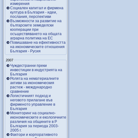
измерения
Социален капитал и фирмена
култура в България - идеи,
послания, перспективи
Възможности за развитие на
българските земеделски
кооперации при
осъществяването на общата
аграрна политика на ЕС
Повишаване на ефективността
на икономическите отношения
България - Русия
2007
Чуждестранни преки
инвестиции в индустрията на
България
Ролята на нематериалните
активи за икономическия
растеж - международно
сравнение
Логистичният подход и
неговото прилагане във
фирменото управление в
България
Мониторинг на социално-
икономическите и екологичните
различия на общините в Р
България за периода 2003-
2005 г.
Фактори и корпоративното