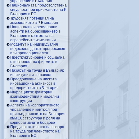
управление в България
Националната продоволствена
сигурност при приемането на Р
България в ЕС
Трудовият потенциал на
земеделието в Р България
Национални и регионални
аспекти на образованието в
България в контекста на
европейските изисквания
Моделът на индивидуалня
подоходен данък: прогресивен
или пропорционален
Преструктуриране и социална
отговорност на фирмите в
България
Пазарът на труда в България:
институции и гъвкавост
Преодоляване на ниската
иновационна активност в
предприятията в България
Инфлацията: факторни
взаимодействия и моделни
конструкции
Аспекти на корпоративното
управление и контрол при
присъединявнето на България
към ЕС: структура и роля на
корпоративните бордове
Предизвикателства на пазара
на труда при членството на
България в ЕС