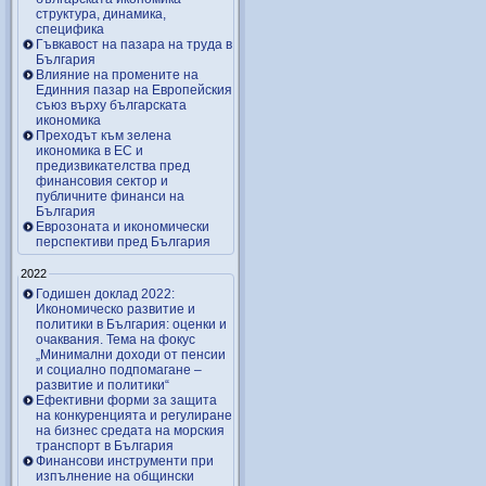
структура, динамика,
специфика
Гъвкавост на пазара на труда в
България
Влияние на промените на
Единния пазар на Европейския
съюз върху българската
икономика
Преходът към зелена
икономика в ЕС и
предизвикателства пред
финансовия сектор и
публичните финанси на
България
Еврозоната и икономически
перспективи пред България
2022
Годишен доклад 2022:
Икономическо развитие и
политики в България: оценки и
очаквания. Тема на фокус
„Минимални доходи от пенсии
и социално подпомагане –
развитие и политики“
Ефективни форми за защита
на конкуренцията и регулиране
на бизнес средата на морския
транспорт в България
Финансови инструменти при
изпълнение на общински