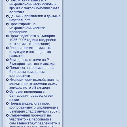
Новото кейнсианство -
микроикономически основи и
връзка с макроикономическата
политика
Данъчни привилегии и данъчна
неутралност
Проектиране на
макроикономическите
пропорции
Производството в България
1935-2006 година (подробно
статистическо описание)
Регионални икономически
структури и потенциал за
развитие
Земеделските земи на Р
България: заетост и доходи
Политика на формиране на
български земеделски
кооперативи
Икономически въздействия на
климатичните промени върху
земеделието в България
Основни пропорции в
българския продоволствен
пазар
Предизвикателства прес
корпоративното управление в
България след 1 януари 2007 г.
Съвременни проекции на
участието на персонала в
собствеността,управлението и