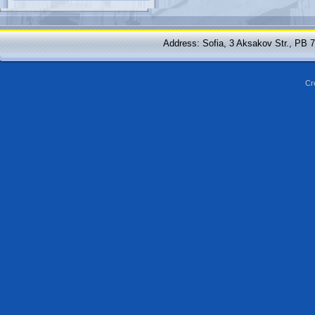
Address: Sofia, 3 Aksakov Str., PB 
Cr