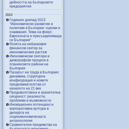
дейността на българските
предприятия
2023
Годишен доклад 2023
“Икономическо развитие и
политики в България: оценки и
очаквания. Тема на фокус:
Еврозоната и присъединяваща
се България“
Ролята на небанковия
финансов сектор за
икономическия растеж
Икономически сектори и
демографски процеси в
планинските райони на
България
Пазарът на труда в България:
динамика, структурна
конфигурация и новите
предизвикателства от
началото на 21 век
Продоволствена и хранителна
сигурност: реалности,
проблеми и възможности
Иновационен потенциал и
корпоративна култура в
дискурса на
социоикономическата
антропология
Сравнителни предимства на
българската икономика -