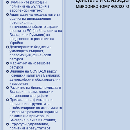
действие и са изведен
Публичните разходи и
макроикономическото 
политики на България в
европейски контекст
Адаптация на механизмите за
оценка на иновационния
потенциал на
източноевропейските страни-
членки на ЕС (на база опита на
България и Румъния) за
следвоенното развитие на
Украйна
Делегираните бюджети в
училищата-същност,
правомощия, финансови
ресурси
Маркетинг на човешките
ресурси
Влияние на COVID-19 върху
човешкия капитал в България:
демографски и образователни
измерения
Развитие на биоикономиката в
България - възможности и
регионални специфики
Прилагане на фискални и
парични инструменти за
стабилизиране на икономиката
в страни с различни парични
режими (на примера на
България, Чехия и Естония)
Структури, управление,
политики и резултати от