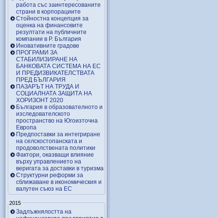
работа със заинтересованите
страни в корпорациите
Стойностна концепция за
оценка на финансовите
резултати на публичните
компании в Р. България
Иновативните градове
ПРОГРАМИ ЗА
СТАБИЛИЗИРАНЕ НА
БАНКОВАТА СИСТЕМА НА ЕС
И ПРЕДИЗВИКАТЕЛСТВАТА
ПРЕД БЪЛГАРИЯ
ПАЗАРЪТ НА ТРУДА И
СОЦИАЛНАТА ЗАЩИТА НА
ХОРИЗОНТ 2020
България в образователното и
изследователското
пространство на Югоизточна
Европа
Предпоставки за интегриране
на селскостопанската и
продоволствената политики
Фактори, оказващи влияние
върху управлението на
веригата за доставки в туризма
Структурни реформи за
сближаване в икономическия и
валутен съюз на ЕС
2015
Задлъжнялостта на