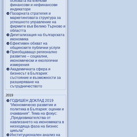
основата на ключови
финансови и нефинансови
индикатори
Пазарната стратегия и
маркетинговата структура за
успешното управление на
фирмите във Велико Търново и
областта
Дигитализация на българската
икономика
Ефективен обхват на
общинските публични услуги
Приобщаващо регионално
развитие – социални,
икономически и екологични
измерения
Академичната сфера и
бизнесът в България:
състояние и възможности за
разширяване на
сътрудничеството
2019
ГОДИШЕН ДОКЛАД 2019
“Икономическо развитие и
политика в България: оценки и
очаквания”. Тема на фокус:
„Предизвикателства от
навлизането на икономиката в
низходяща фаза на бизнес
цикъла”
Институционален анализ на