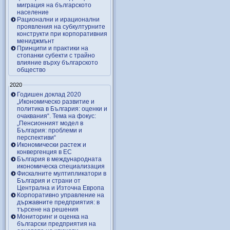
миграция на българското
население
Рационални и ирационални
проявления на субкултурните
конструкти при корпоративния
мениджмънт
Принципи и практики на
стопанки субекти с трайно
влияние върху българското
общество
2020
Годишен доклад 2020
„Икономическо развитие и
политика в България: оценки и
очаквания“. Тема на фокус:
„Пенсионният модел в
България: проблеми и
перспективи“
Икономически растеж и
конвергенция в ЕС
България в международната
икономическа специализация
Фискалните мултипликатори в
България и страни от
Централна и Източна Европа
Корпоративно управление на
държавните предприятия: в
търсене на решения
Мониторинг и оценка на
български предприятия на