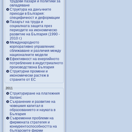
трудови пазари и политики за
овладяване
Структура на данъчните
приходи в България:
специфичност и деформации
Пазарът на труда и
социалната защита през
периодите на икономическо
развитие на България (1990 -
2010 г.)
Международното
корпоративно управление:
сближаване и различия между
националните модели
Ефективност на енергийното
потребление в индустриалното
производствона България
Структурни промени и
икономически растеж в
страните от ЕС
2011
Структуриране на платежния
баланс
Съхранение и развитие на
човешкия капитал в
образованието и науката в
България
Съвременни проблеми на
фирмената стратегия и
конкурентоспособността на
българските фирми