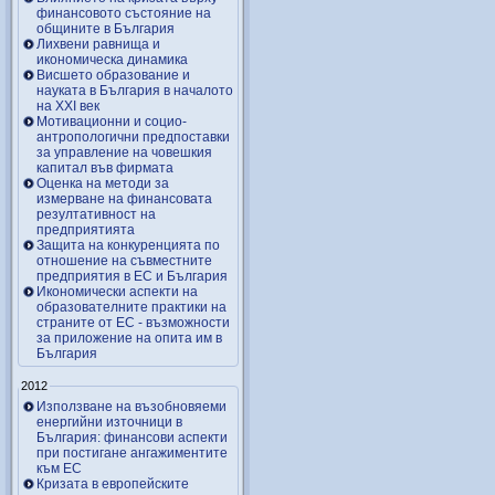
финансовото състояние на
общините в България
Лихвени равнища и
икономическа динамика
Висшето образование и
науката в България в началото
на ХХІ век
Мотивационни и социо-
антропологични предпоставки
за управление на човешкия
капитал във фирмата
Оценка на методи за
измерване на финансовата
резултативност на
предприятията
Защита на конкуренцията по
отношение на съвместните
предприятия в ЕС и България
Икономически аспекти на
образователните практики на
страните от ЕС - възможности
за приложение на опита им в
България
2012
Използване на възобновяеми
енергийни източници в
България: финансови аспекти
при постигане ангажиментите
към ЕС
Кризата в европейските