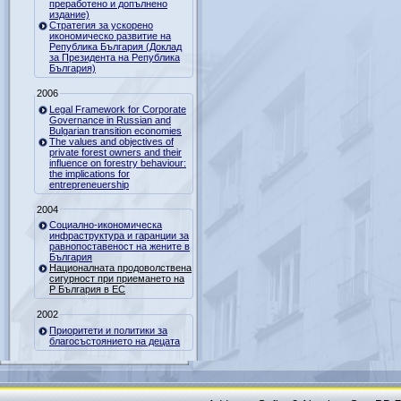
преработено и допълнено
издание)
Стратегия за ускорено
икономическо развитие на
Република България (Доклад
за Президента на Република
България)
2006
Legal Framework for Corporate
Governance in Russian and
Bulgarian transition economies
The values and objectives of
private forest owners and their
influence on forestry behaviour:
the implications for
entrepreneuership
2004
Социално-икономическа
инфраструктура и гаранции за
равнопоставеност на жените в
България
Националната продоволствена
сигурност при приемането на
Р България в ЕС
2002
Приоритети и политики за
благосъстоянието на децата