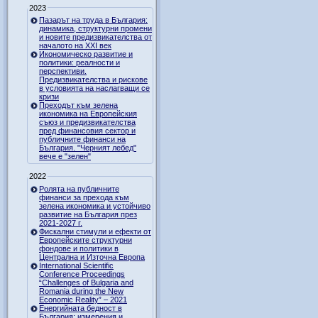
2023
Пазарът на труда в България:
динамика, структурни промени
и новите предизвикателства от
началото на XXI век
Икономическо развитие и
политики: реалности и
перспективи.
Предизвикателства и рискове
в условията на наслагващи се
кризи
Преходът към зелена
икономика на Европейския
съюз и предизвикателства
пред финансовия сектор и
публичните финанси на
България. "Черният лебед"
вече е "зелен"
2022
Ролята на публичните
финанси за прехода към
зелена икономика и устойчиво
развитие на България през
2021-2027 г.
Фискални стимули и ефекти от
Европейските структурни
фондове и политики в
Централна и Източна Европа
International Scientific
Conference Proceedings
“Challenges of Bulgaria and
Romania during the New
Economic Reality” – 2021
Енергийната бедност в
България: измерения и