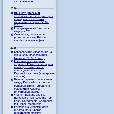
сътрудничество
2016
Външнотърговският
стокообмен на България през
периода на глобалната
икономическа криза (2007-
2013 г.)
Координиране на банковия
надзор в ЕС
Croissance, population et
protection sociale. Faits et
theories face aux enjeux
2015
Корпоративно управление на
финансови посредници в
България (1898-1947 г.)
Капиталовите пазари на
страни от Югоизточна Европа
при подготовката им за
присъединяване към
Европейския съюз (електронен
формат)
Външнотърговски отношения
между Европейския съюз и
регионалните интеграционни
общности в Африка
(електронен формат)
Western Balkans and the
European Union. Lessons from
Past Enlargements, Challenges
to Further Integrations
Регионална икономическа
интеграция в Африка
(електронен формат)