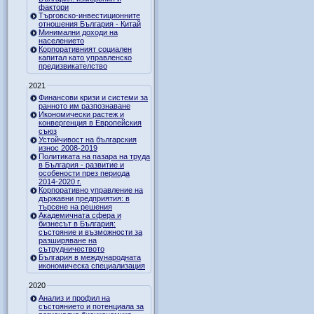
фактори
Търговско-инвестиционните
отношения България - Китай
Минимални доходи на
населението
Корпоративният социален
капитал като управленско
предизвикателство
2021
Финансови кризи и системи за
ранното им разпознаване
Икономически растеж и
конвергенция в Европейския
съюз
Устойчивост на българския
износ 2008-2019
Политиката на пазара на труда
в България - развитие и
особености през периода
2014-2020 г.
Корпоративно управление на
държавни предприятия: в
търсене на решения
Академичната сфера и
бизнесът в България:
състояние и възможности за
разширяване на
сътрудничеството
България в международната
икономическа специализация
2020
Анализ и профил на
състоянието и потенциала за