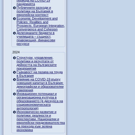
периода на COVID-19
пандемията
Публичните разходи и
политики на България в
европейски контекст
Economic Development and
Policies: Realities and
Prospects. European Integration,
Convergence and Cohesion
Делегираните бюджети в
училищата – същност,
правомощия, финансови
ресурси
2024
Структури, управление,
политики и резултати от
дейността на българските
предприятия
Гъвкавост на пазара на труда
в България
Влияние на COVID-19 върху
човешкия капитал в България:
демографски и образователни
измерения
Иновационен потенциал и
организационна култура в
образованието (в дискурса на
социоикономическата
антропология)
Икономическо развитие и
политики: реалности и
перспективи. Национални и
европейски предизвикателства
на прехода към зелена
икономика