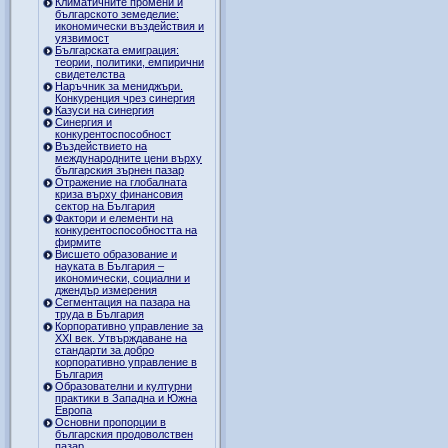
Климатичните промени и
българското земеделие:
икономически въздействия и
уязвимост
Българската емиграция:
теории, политики, емпирични
свидетелства
Наръчник за мениджъри.
Конкуренция чрез синергия
Казуси на синергия
Синергия и
конкурентоспособност
Въздействието на
международните цени върху
българския зърнен пазар
Отражение на глобалната
криза върху финансовия
сектор на България
Фактори и елементи на
конкурентоспособността на
фирмите
Висшето образование и
науката в България –
икономически, социални и
джендър измерения
Сегментация на пазара на
труда в България
Корпоративно управление за
XXI век. Утвърждаване на
стандарти за добро
корпоративно управление в
България
Образователни и културни
практики в Западна и Южна
Европа
Основни пропорции в
българския продоволствен
пазар