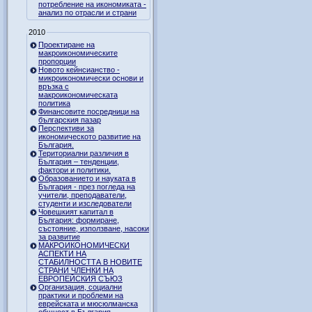
потребление на икономиката -
анализ по отрасли и страни
2010
Проектиране на
макроикономическите
пропорции
Новото кейнсианство -
микроикономически основи и
връзка с
макроикономическата
политика
Финансовите посредници на
българския пазар
Перспективи за
икономическото развитие на
България.
Териториални различия в
България – тенденции,
фактори и политики.
Образованието и науката в
България - през погледа на
учители, преподаватели,
студенти и изследователи
Човешкият капитал в
България: формиране,
състояние, използване, насоки
за развитие
МАКРОИКОНОМИЧЕСКИ
АСПЕКТИ НА
СТАБИЛНОСТТА В НОВИТЕ
СТРАНИ ЧЛЕНКИ НА
ЕВРОПЕЙСКИЯ СЪЮЗ
Организация, социални
практики и проблеми на
еврейската и мюсюлманска
общност в България