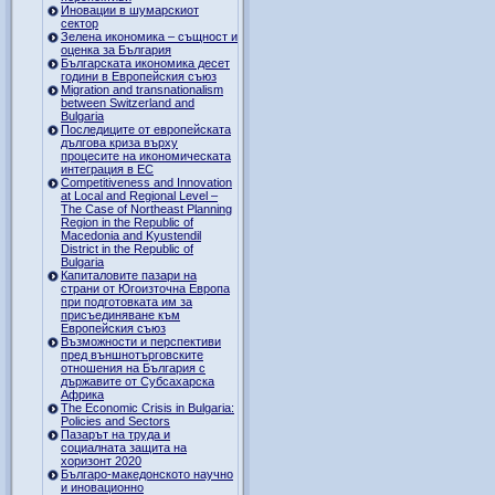
Иновации в шумарскиот
сектор
Зелена икономика – същност и
оценка за България
Българската икономика десет
години в Европейския съюз
Migration and transnationalism
between Switzerland and
Bulgaria
Последиците от европейската
дългова криза върху
процесите на икономическата
интеграция в ЕС
Competitiveness and Innovation
at Local and Regional Level –
The Case of Northeast Planning
Region in the Republic of
Macedonia and Kyustendil
District in the Republic of
Bulgaria
Капиталовите пазари на
страни от Югоизточна Европа
при подготовката им за
присъединяване към
Европейския съюз
Възможности и перспективи
пред външнотърговските
отношения на България с
държавите от Субсахарска
Африка
The Economic Crisis in Bulgaria:
Policies and Sectors
Пазарът на труда и
социалната защита на
хоризонт 2020
Българо-македонското научно
и иновационно