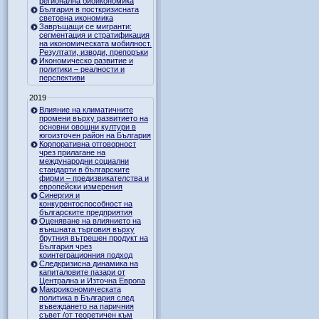
регионална биоикономика
България в посткризисната
световна икономика
Завръщащи се мигранти:
сегментация и стратификация
на икономическата мобилност.
Резултати, изводи, препоръки
Икономическо развитие и
политики – реалности и
перспективи
2019
Влияние на климатичните
промени върху развитието на
основни овощни култури в
югоизточен район на България
Корпоративна отговорност
чрез прилагане на
международни социални
стандарти в българските
фирми – предизвикателства и
европейски измерения
Синергия и
конкурентоспособност на
българските предприятия
Оценяване на влиянието на
външната търговия върху
брутния вътрешен продукт на
България чрез
коинтеграционния подход
Следкризисна динамика на
капиталовите пазари от
Централна и Източна Европа
Макроикономическата
политика в България след
въвеждането на паричния
съвет /от теоретичен към