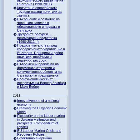
икономическото развитие на
България (1990-2011)
Кризата на европейските
трудови пазари политики за
заетост
Съхранение и развитие на
човешкия капитал в
образованието и науката в
България
Трудовите ресурси –
реализация и подготовка
(1990-2011 г.)
Предизвикателства пред
корпоративното управление в
България. Принципи и добри
практики, проблеми и
решения, ресурси.
Съвременни проблеми на
фирмената стратегия и
конкурентоспособността на
българските предприятия
Политикономическият
историзъм на Вернер Зомбарт
и Макс Вебер
2011
Innovativeness of a national
economy
Breaking the Bulgarian Economic
Model
Flexicurity on the labour market
in Bulgaria – situation and
prospects. Compendium of
reports
EU Labour Market Crisis and
Recovery Policies
Ефективно енергийно