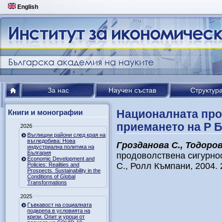
English
За нас
Научен състав
Структур
Националната про
Книги и монографии
приемането на Р 
2026
Въглищни райони след края на
въгледобива: Нова
Грозданова С., Тодоров
индустриална политика на
България
продоволствена сигурнос
Economic Development and
С., Ролл Къмпани, 2004. 
Policies: Realities and
Prospects. Sustainability in the
Conditions of Global
Transformations
2025
Гъвкавост на социалната
подкрепа в условията на
кризи. Опит и уроци от