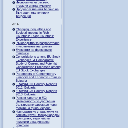
Икономически растеж:
стимули и ограничители
Продоволственият баланс на
България: състояние и
тенденции
2014
Changing Inequalities and
Societal Impacts in Rich
Countries: Thirty Countries’
Experience
Ръководство за разработване
и управление на проекти
Елементи на фирмените
финанси
Consolidations among EU Stock
Exchanges: A Comparative
Study of Current and Potential
Consolidation Processes among
EU Stock Exchanges
Parameters of Contemporary
Financial and Economic Crisis in
Bulgaria
ERAWATCH Country Reports
2012: Bulgaria
ERAWATCH Country Reports
2013: Bulgaria
Рисков капитал в ЕС:
Възможности за достъп на
българските фирми до нови
форми на финансиране.
Корпоративно управление на
банкови групи. международни
препоръки, европейски
политики и национални
практики