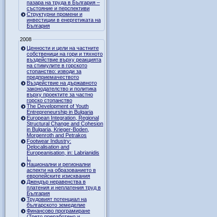
пазара на труда в България –
състояние и перспективи
Структурни промени и
инвестиции в енергетиката на
България
2008
Ценности и цели на частните
собственици на гори и тяхното
въздействие върху реакцията
на стимулите в горското
стопанство: изводи за
предприемачеството
Въздействие на държавното
законодателство и политика
върху проектите за частно
горско стопанство
The Development of Youth
Entrepreneurship in Bulgaria
European Integration, Regional
Structural Change and Cohesion
in Bulgaria, Krieger-Boden,
Morgenroth and Petrakos
Footwear Industry:
Delocalisation and
Europeanisation, in: Labrianidis
L.
Национални и регионални
аспекти на образованието в
европейските изисквания
Джендър неравенства в
платения и неплатения труд в
България
Трудовият потенциал на
българското земеделие
Финансово програмиране
(Трето преработено и