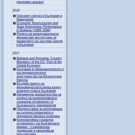
приложен анализ/
2018
Горският сектор в България и
Македония
Economic Restructuring and
State Enterprises Performance
in Bulgaria (1989-1996)
Ролята на международните
финансови институции за
развитието на частния сектор
в България
2017
Bulgaria and Romania: Country
Members of the EU, Part of the
Global Economy
България в образователното и
изследователското
пространство на Югоизточна
Европа
Въздействието на
икономическата криза върху
младите хора в България
Емпирични доказателства за
ролята на корпоративната
социална отговорност в
българските предприятия
Предпоставки за интегриране
на селскостопанската и
продоволствената политика
Корпоративна социална
отговорност на българските
фирми – съвременни
тенденции и европейски
перспективи