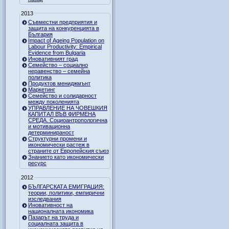
2013
Съвместни предприятия и
защита на конкуренцията в
България
Impact of Ageing Population on
Labour Productivity: Empirical
Evidence from Bulgaria
Иновативният град
Семейство – социално
неравенство – семейна
политика
Продуктов мениджмънт
Маркетинг
Семейство и солидарност
между поколенията
УПРАВЛЕНИЕ НА ЧОВЕШКИЯ
КАПИТАЛ ВЪВ ФИРМЕНА
СРЕДА. Социоантропологична
и мотивационна
детерминираност
Структурни промени и
икономически растеж в
страните от Европейския съюз
Знанието като икономически
ресурс
2012
БЪЛГАРСКАТА ЕМИГРАЦИЯ:
теории, политики, емпирични
изследвания
Иновативност на
националната икономика
Пазарът на труда и
социалната защита в