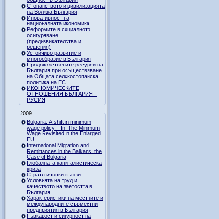
Стопанството и цивилизацията
на Волжка България
Иновативност на
националната икономика
Реформите в социалното
осигуряване
(предизвикателства и
решения)
Устойчиво развитие и
многообразие в България
Продоволствените ресурси на
България при осъществяване
на Общата селскостопанска
политика на ЕС
ИКОНОМИЧЕСКИТЕ
ОТНОШЕНИЯ БЪЛГАРИЯ –
РУСИЯ
2009
Bulgaria: A shift in minimum
wage policy. - In: The Minimum
Wage Revisited in the Enlarged
EU
International Migration and
Remittances in the Balkans: the
Case of Bulgaria
Глобалната капиталистическа
криза
Стратегически съюзи
Условията на труд и
качеството на заетостта в
България
Характеристики на местните и
международните съвместни
предприятия в България
Гъвкавост и сигурност на