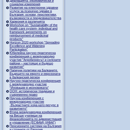
Дефлацията: Икономически и
социални измерения
Развитие на електронни здравни
услуги за психично здраве в
България: основи, перспективи,
възможности и предизвикателства
Хармония в различията
Workshop on "Sustainability of the
health care system- individual and
framework agreements on
reimbursement of medicinal
products”
Horizon 2020 workshop “Spreading
Excellence and Widening
Participation”
Юбилейна научно-практическа
конференция с международно
участие "Агробизнесът и селските
райони – настояще и бъдещо
развитие"
Парични политики на Балканите.
Бъдещето на еврото и еврозоната
в балканския регион
Научно-практическа конференция
с международно участие
“Иновации в икономиката”
ООН: исторически традиции и
съвременно право
Научна конференция с
международно участие
„Възрастните хора като ресурс в
развитието”
Втора международна конференция
на Висше училище на
франкофонията по администрация
и управление (ЕСФАМ) (ИФАГ)
Пенсионните системи на България
и страните от Евразия