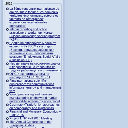
2015
La 3éme rencontre internationale de
dakhla sur le thème “Les nouveaux
territoires économiques; acteurs et
facteurs de l’émergence;
expériences internationales
comparées”
Interim reporting and policy
practitioners’ workshop, Korea-
Bulgaria knowledge sharing program
(KSP)
Среща на европейска мрежа от
експерти SYSDEM към отдел
„Заетост, социални дейности и
включване към Европейската
комисия (Employment, Social Affairs
& Inclusion, ЕС)
Насърчаване на социалния диалог
и подобряване на условията на
труд на работниците и служителите
ОИСР, експертна мрежа по
миграцията SOPEMI, OECD
First international scientific
conference: telecommunications,
informatics, energy and management
tiem
Wood processing and furniture
manufacturing on the world market
and wood-based energy goes global
Семинар «Trade Union approaches
on demography and migrations»
Financial and Monetary Economics –
FME 2015
Project LINK Fall 2015 Meeting
45th Annual Conference of the
European Studies