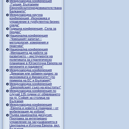
Международна конференция
„Гърция, Българияи
Европейскитепредизвикателствана
Балканите”
Международна научна
конференция „Икономика и
управление в турбулентна бизнес
среда”
Годишна конференция „Селa за
продан”
Национална конференция
„Човешкият капитал –
методология, измерения и
практики”
Национална конференция
„Миграцията да работи за
развитието – инструменти на
политиката за стратегическо
планиране в Югоизточна Европа на
регионите и градовете”
Международна конференция
„Демараж или забавен каданс за
икономиката и финансите? (по
примера на ЕС и България)"
Международна конференция
„Европейският съюз на кръстопът”
Международна конференция по
случай 135 години от обявяването
на гр. София за столица на
България
Международна конференция
„Европа и новите й граждани – от
мобилизация до избори”
Първа национална дискусия:
Програма за интегрирано
управление на засушаванията в
Централна и Източна Европа, вкл.
България