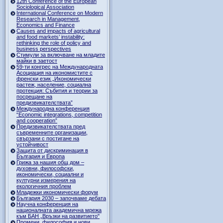
12th Conference of the European
Sociological Association
International Conference on Modern
Research in Management,
Economics and Finance
Causes and impacts of agricultural
and food markets’ instability:
rethinking the role of policy and
business perspectives
Стимули за включване на младите
майки в заетост
59-ти конгрес на Международната
Асоциация на икономистите с
френски език „Икономически
растеж, население, социална
протекция: Събития и теории за
посрещане на
предизвикателствата”
Международна конференция
“Economic integrations, competition
and cooperation”
Предизвикателствата пред
съвременните организации,
свързани с постигане на
устойчивост
Защита от дискриминация в
България и Европа
Грижа за нашия общ дом –
духовни, философски,
икономически, социални и
културни измерения на
екологичния проблем
Младежки икономически форум
България 2030 – започваме дебата
Научна конференция на
националната академична мрежа
към БАН „Връзки на развитието"
Промени, философия и нови