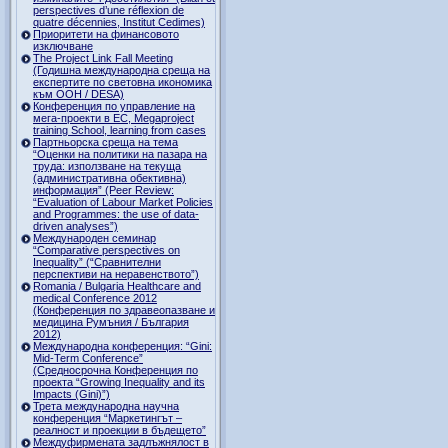
perspectives d’une réflexion de
quatre décennies, Institut Cedimes)
Приоритети на финансовото
изключване
The Project Link Fall Meeting
(Годишна международна среща на
експертите по световна икономика
към ООН / DESA)
Конференция по управление на
мега-проекти в ЕС, Megaproject
training School, learning from cases
Партньорска среща на тема
“Оценки на политики на пазара на
труда: използване на текуща
(административна обективна)
информация” (Peer Review:
“Evaluation of Labour Market Policies
and Programmes: the use of data-
driven analyses”)
Международен семинар
“Comparative perspectives on
Inequality” (“Сравнителни
перспективи на неравенството”)
Romania / Bulgaria Healthcare and
medical Conference 2012
(Конференция по здравеопазване и
медицина Румъния / България
2012)
Международна конференция: “Gini:
Mid-Term Conference”
(Средносрочна Конференция по
проекта “Growing Inequality and its
Impacts (Gini)”)
Трета международна научна
конференция “Маркетингът –
реалност и проекции в бъдещето”
Междуфирмената задлъжнялост в