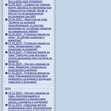
BULGARIA AND ROMANIA“
22.05.2024 – Съвместен уебинар
между Школата по икономика към
Университета Нанкай, Китай, и
Института за икономически
изследвания при БАН
24.04.2024 – Дискусия на тема
"Аспекти на зелената
трансформация: от кръгова
икономика до устойчиво развитие
на планинските райони"
15.03.2024 - Публична лекция на
тема “ Устойчиво развитие и
маркетинг”
07.03.2024 - Публична лекция на
тема “Иновативният град:
концепция за развитие”
06.03.2024 - Публична лекция на
тема “Преходът към кръгова и
зелена икономика през погледа на
банките”
09.02.2024 – Научен семинар на
тема „Маркетинг стратегии на
агросектори и региони“
07.02.2024 - Публична лекция на
тема “Предизвикателства пред
развитието на водния и въздушен
транспорт в България”
2023
18.12.2023 – Научен семинар на
тема „Дигитализацията в
образованието и финансовия
сектор: стандарти и тенденции“
05.12.2023 – Ежегодна научна
конференция 2023 "Икономическо
развитие и политики: реалности и