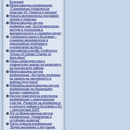
България
Международна конференция
„Съвременни управленски
практики VII. Проекти и региони”
Новата икономическа география:
теория и практика
Международна научна
конферен¬ция „Изследователски
методи и технологии в
икономическите и социални науки”
„Глобалната криза и България –
социално-икономически и
демографски проблеми и
хуманитарни аспекти”
International scientific Conference
"Impact of Climate Change on
Agriculture"
Обща характеристика и
сравнителен анализ на развитието
на българските райони
Международна научна
конференция „Актуални проблеми
на защита на населението и
инфраструктурата”
Юбилейна международна научна
конференция на Национален
военен университет
Научно-практическа електронна
конференция с международно
участие „Развитие на агробизнеса
и селските райони в България и ЕС
– перспективи 2020”
XIV-та Международна научна
конференция „Управление и
устойчиво развитие”
Трета годишна конференция
„Водна икономика и регулация,