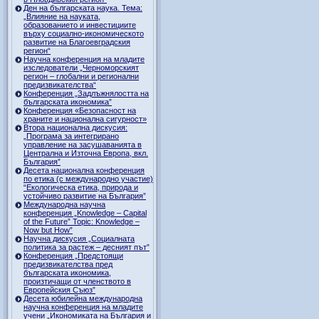
Ден на българската наука. Тема:
„Влияние на науката,
образованието и инвестициите
върху социално-икономическото
развитие на Благоевградския
регион“
Научна конференция на младите
изследователи „Черноморският
регион – глобални и регионални
предизвикателства“
Конференция „Задлъжнялостта на
българската икономика”
Конференция «Безопасност на
храните и национална сигурност»
Втора национална дискусия:
„Програма за интегрирано
управление на засушаванията в
Централна и Източна Европа, вкл.
България”
Десета национална конференция
по етика (с международно участие)
“Екологическа етика, природа и
устойчиво развитие на България”
Международна научна
конференция „Knowledge – Capital
of the Future” Topic: Knowledge –
Now but How”
Научна дискусия „Социалната
политика за растеж – десният път”
Конференция „Предстоящи
предизвикателства пред
българската икономика,
произтичащи от членството в
Европейския Съюз”
Десета юбилейна международна
научна конференция на младите
учени „Икономиката на България и