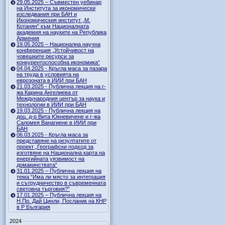
29.05.2025 – Съвместен уебинар
на Института за икономически
изследвания при БАН и
Икономическия институт „М.
Котанян“ към Националната
академия на науките на Република
Армения
19.05.2025 – Национална научна
конференция „Устойчивост на
човешките ресурси за
конкурентоспособна икономика“
04.04.2025 - Кръгла маса за пазара
на труда в условията на
еврозоната в ИИИ при БАН
21.03.2025 - Публична лекция на г-
жа Карина Ангелиева от
Международния център за наука и
технологии в ИИИ при БАН
19.03.2025 - Публична лекция на
доц. д-р Вита Юкневичене и г-жа
Саломея Ванагиене в ИИИ при
БАН
06.03.2025 - Кръгла маса за
представяне на резултатите от
проект „Географски подход за
изготвяне на Национална карта на
енергийната уязвимост на
домакинствата“
31.01.2025 – Публична лекция на
тема “Има ли място за интеграция
и сътрудничество в съвременната
световна търговия?”
17.01.2025 – Публична лекция на
Н.Пр. Дай Цинли, Посланик на КНР
в Р България
2024