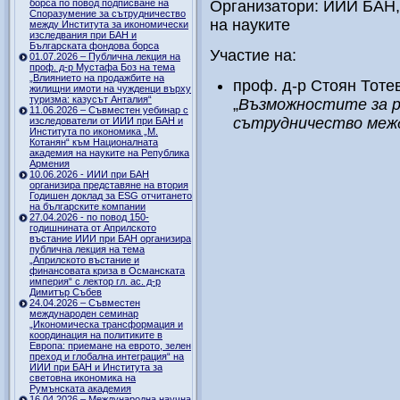
борса по повод подписване на
Организатори: ИИИ БАН,
Споразумение за сътрудничество
на науките
между Института за икономически
изследвания при БАН и
Българската фондова борса
Участие на:
01.07.2026 – Публична лекция на
проф. д-р Мустафа Боз на тема
„Влиянието на продажбите на
проф. д-р Стоян Тоте
жилищни имоти на чужденци върху
туризма: казусът Анталия“
„
Възможностите за р
11.06.2026 – Съвместен уебинар с
сътрудничество межд
изследователи от ИИИ при БАН и
Института по икономика „М.
Котанян“ към Националната
академия на науките на Република
Армения
10.06.2026 - ИИИ при БАН
организира представяне на втория
Годишен доклад за ESG отчитането
на българските компании
27.04.2026 - по повод 150-
годишнината от Априлското
въстание ИИИ при БАН организира
публична лекция на тема
„Априлското въстание и
финансовата криза в Османската
империя“ с лектор гл. ас. д-р
Димитър Събев
24.04.2026 – Съвместен
международен семинар
„Икономическа трансформация и
координация на политиките в
Европа: приемане на еврото, зелен
преход и глобална интеграция“ на
ИИИ при БАН и Института за
световна икономика на
Румънската академия
16.04.2026 – Международна научна