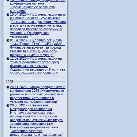
конференция на тема
„Променящата се балканска
миграция“
15.04.2026 – Публична лекция на д-
р Сабине Бонакер-Брус на тема
„Развитие на академичните умения
в ерата на изкуствения интелект:
изводи от проекта за академични
умения на Оксфордския
университет“
01.04.2026 – Публична лекция на
тема “Проект FLAG FICET (ФЛАГ –
Финансов инструмент за преход
към чиста енергия): дейности,
резултати и научени уроци”
11.02.2026 – Публична лекция на
тема “Предизвикателства пред
българската икономика:
Академични решения от Института
за икономически изследвания”
2025
24.11.2025 – Международна научна
конференция 2025 „Икономическо
развитие и политики: реалности и
перспективи. Устойчивост в
условия на глобални промени“
20.06.2025 – Съвместен
международен семинар на
Института за икономически
изследвания при Българската
академия на науките и Института
за световна икономика към
Румънската академия на тема
„Устойчиво развитие,
индустриална политика и растеж“