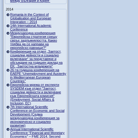
между България и Корея”
2014
Romania in the Context of
Globalisation and European
Integration – 2014
14th International Academic
Conference
Международна конференция
"Европейска стратегия срещу
свръх задлъжнялостта. Какво
трябва да се направи на
европейско равнище?"
Конференция на отдел „Заетост,
социални дейности и социално
включване“ за представяне и
обсъждане на годишен доклад на
ЕК: „Заетостна младежите“
26-та годишна конференция на
EAEPE “Unemployment and Austerity
in Mediterranean European
Countries”
Eвропейска мрежа от експерти
SYSDEM към отдел "Заетост,
социални дейности и включване
към Европейската комисия"
(Employment, Social Affairs &
Inclusion, ЕС)
7th International Scientific
Conference on Economic and Social
Development (Седма
международна конференция за
икономическо и социално
развитие)
Annual International Scientific
Conference “Financial and Monetary
Economics” – FME 2014, Second