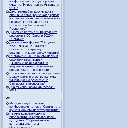
конференция с международно
участие “Инвестиции в бъдещето
'2011”
Двустранна българо-унгарска
среща на тема „Криза след криза:
вътрешни и външни икономически
реакции” (“Crisis after Crisis.
Domestic and international
Responses”)
Дискусия на тема ”Структурните
реформи в ЕС: Европа 2020 и
България”
Дискусионен форум "20 години
НБУ": Накъде България?
(интелектът и природата -
реалният ни шанс срещу кризите)
България 2020 – Икономически и
социални перспективи:
„Икономически аспекти на
водоползването и ускоряване
финансирането на проекти”
Национална научна конференция с
международно участие на тема
“Иновационно развитие на
българската икономика”
Дискусионен семинар "Агора" -
2011
2010
Международната научна
конференция на тема “Световната
криза и икономическото развитие”
Научна конференция по
проблемите на образованието и
културата: “Образование в
културата и култура в
образованието”