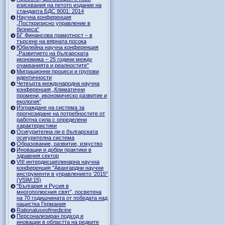
изисквания на петото издание на
стандарта БДС 9001: 2014
Научна конференция
„Посткризисно управление в
бизнеса“
БГ Финансова грамотност – в
търсене на вярната посока
Юбилейна научна конференция
„Развитието на българската
икономика – 25 години между
очакванията и реалностите"
Миграционни процеси и групови
идентичности
Четвърта международна научна
конференция „Климатични
промени, икономическо развитие и
екология”
Изграждане на система за
прогнозиране на потребностите от
работна сила с определени
характеристики
Осигурителна ли е българската
осигурителна система
Образование, развитие, изкуство
Иновации и добри практики в
здравния сектор
VIII интердисциплинарна научна
конференция "Авангардни научни
инструменти в управлението ‘2015”
(VSIM:15)
"България и Русия в
многополюсния свят”, посветена
на 70 годишнината от победата над
нацистка Германия
Rationaluseofmedicine
Персонализиран подход и
иновации в областта на редките