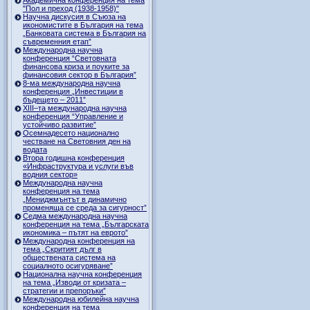
"Пол и преход (1938-1958)"
Научна дискусия в Съюза на
икономистите в България на тема
„Банковата система в България на
съвременния етап”
Международна научна
конференция “Световната
финансова криза и поуките за
финансовия сектор в България”
8-ма международна научна
конференция „Инвестиции в
бъдещето – 2011”
ХІІІ–та международна научна
конференция “Управление и
устойчиво развитие”
Осемнадесето национално
честване на Световния ден на
водата
Втора годишна конференция
«Инфраструктура и услуги във
водния сектор»
Международна научна
конференция на тема
„Мениджмънтът в динамично
променяща се среда за сигурност”
Седма международна научна
конференция на тема „Българската
икономика – пътят на еврото”
Международна конференция на
тема „Скритият дълг в
обществената система на
социалното осигуряване”
Национална научна конференция
на тема „Изводи от кризата –
стратегии и препоръки”
Международна юбилейна научна
конференция на тема