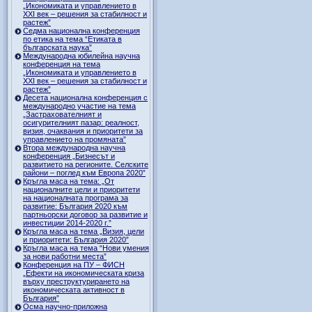
„Икономиката и управлението в
ХХI век – решения за стабилност и
растеж”
Седма национална конференция
по етика на тема “Етиката в
българската наука”
Международна юбилейна научна
конференция на тема
„Икономиката и управлението в
ХХI век – решения за стабилност и
растеж”
Десета национална конференция с
международно участие на тема
„Застрахователният и
осигурителният пазар: реалност,
визия, очаквания и приоритети за
управлението на промяната”
Втора международна научна
конференция „Бизнесът и
развитието на регионите. Селските
райони – поглед към Европа 2020”
Кръгла маса на тема: „От
националните цели и приоритети
на националната програма за
развитие: България 2020 към
партньорски договор за развитие и
инвестиции 2014-2020 г.”
Кръгла маса на тема „Визия, цели
и приоритети: България 2020”
Кръгла маса на тема “Нови умения
за нови работни места”
Конференция на ПУ – ФИСН
„Ефекти на икономическата криза
върху преструктурирането на
икономическата активност в
България”
Осма научно-приложна