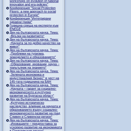
workshops on evolution of national
innovation and era policies"
Конференция "Social Protection
Floors: a new approach to social
protection in Europe"
Конференция "Интегрирани
здравни грижи"
Годишна среща на експерти към
ENEGE
Ден на българската наука. Тема:
„Връзки на развитието”
Ден на българската наука. Тема:
„Науката за по-добро качество на
живот”
Ден на българската наука. Тема:
„Проблеми на туризма,
земеделието и образованието”
Ден на българската наука. Тема:
„Образование, иновации, наука –
триъгълник на знанието”
Ден на българската наука. Тема:
„Зелената икономика и
индустриалния бизнес” в чест на
145-тата годишнина на БАН
Ден на българската наука. Тема:
„Науката – гарант за социално-
икономическото и културно
развитие на Бургаска област”
Ден на българската наука. Тема:
„Културно историческо
наследство, влияние на науката и
образованието върху социално-
икономическото развитие на град
Сливен и Сливенски регион“
Ден на българската наука. Тема:
„Иновациите – предпоставка за
ускорено развитие на икономиката
в Пловдивския регион“