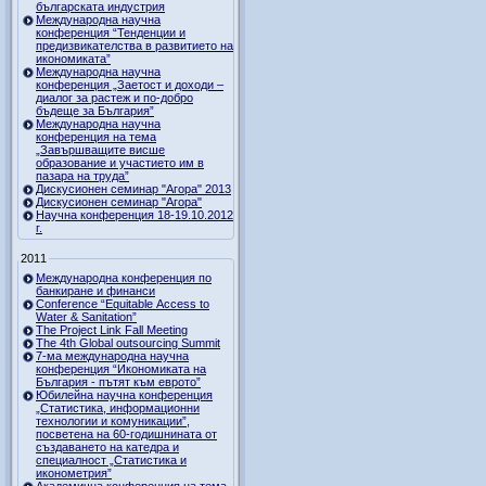
българската индустрия
Международна научна
конференция “Тенденции и
предизвикателства в развитието на
икономиката”
Международна научна
конференция „Заетост и доходи –
диалог за растеж и по-добро
бъдеще за България”
Международна научна
конференция на тема
„Завършващите висше
образование и участието им в
пазара на труда”
Дискусионен семинар "Агора" 2013
Дискусионен семинар "Агора"
Научна конференция 18-19.10.2012
г.
2011
Международна конференция по
банкиране и финанси
Conference “Equitable Access to
Water & Sanitation”
The Project Link Fall Meeting
The 4th Global outsourcing Summit
7-ма международна научна
конференция “Икономиката на
България - пътят към еврото”
Юбилейна научна конференция
„Статистика, информационни
технологии и комуникации”,
посветена на 60-годишнината от
създаването на катедра и
специалност „Статистика и
иконометрия”
Академична конференция на тема