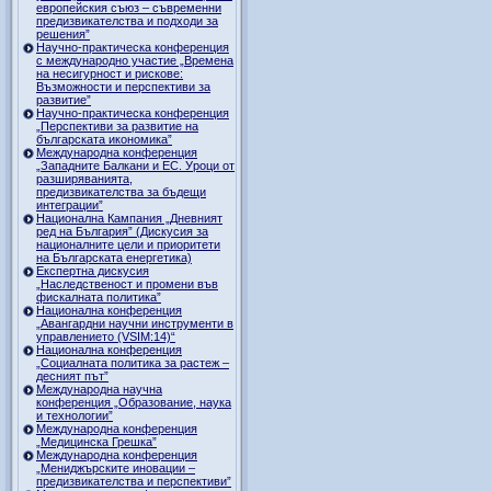
европейския съюз – съвременни
предизвикателства и подходи за
решения”
Научно-практическа конференция
с международно участие „Времена
на несигурност и рискове:
Възможности и перспективи за
развитие”
Научно-практическа конференция
„Перспективи за развитие на
българската икономика”
Международна конференция
„Западните Балкани и ЕС. Уроци от
разширяванията,
предизвикателства за бъдещи
интеграции”
Национална Кампания „Дневният
ред на България” (Дискусия за
националните цели и приоритети
на Българската енергетика)
Експертна дискусия
„Наследственост и промени във
фискалната политика”
Национална конференция
„Авангардни научни инструменти в
управлението (VSIM:14)“
Национална конференция
„Социалната политика за растеж –
десният път”
Международна научна
конференция „Образование, наука
и технологии”
Международна конференция
„Медицинска Грешка”
Международна конференция
„Мениджърските иновации –
предизвикателства и перспективи”