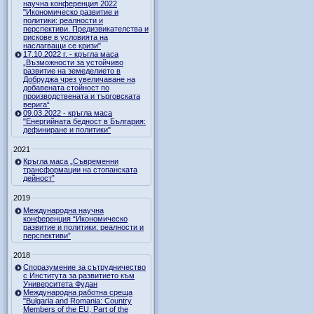
научна конференция 2022
"Икономическо развитие и
политики: реалности и
перспективи. Предизвикателства и
рискове в условията на
наслагващи се кризи"
17.10.2022 г. - кръгла маса
„Възможности за устойчиво
развитие на земеделието в
Добруджа чрез увеличаване на
добавената стойност по
производствената и търговската
верига“
09.03.2022 - кръгла маса
"Енергийната бедност в България:
дефиниране и политики"
2021
Кръгла маса „Съвременни
трансформации на стопанската
дейност”
2019
Международна научна
конференция “Икономическо
развитие и политики: реалности и
перспективи”
2018
Споразумение за сътрудничество
с Института за развитието към
Университета Фудан
Международна работна среща
"Bulgaria and Romania: Country
Members of the EU, Part of the