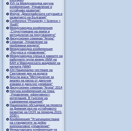
ХVI-та Международна научна
конференция „Управление и
устойчиво развитие”
Форум „Демографската ситуация и
развитието на България”
Conference “Prosperity = Science +
Youth”
Международна конференция
„Структуриране на екипи и
методология на проучванията”
Дискусионен семинар "Агора"
Семинар „Управление на
проблемни кредити”
Международна конференция
„Ресурси и управление”
Международна среща в рамките на
работните групи между ИИИ на
БАН и Македонската академия на
науките (МАК)
XXI Национално честване на
Световния ден на водата
Кръгла маса "Методология за
анализ на риска от данъчни
измами и данъчно укриване”
Дискусионен семинар "Агора" 2014
Научна конференция на тема:
„Управление, ефективност,
интеграция. В търсене на
съвременни решения”
Национално обсъждане на проекта
за Дневния ред на устойчивото
развитие на ООН за периода 2015-
2030 г.
Конференция "Усъвършенстване
на стандартите за добро
корпоративно управление"
Международна конференция на