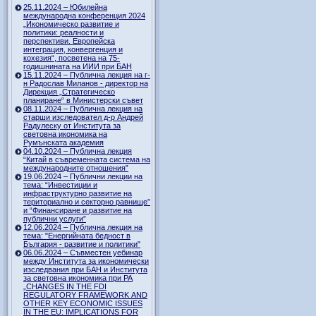
25.11.2024 – Юбилейна
международна конференция 2024
„Икономическо развитие и
политики: реалности и
перспективи. Европейска
интеграция, конвергенция и
кохезия“, посветена на 75-
годишнината на ИИИ при БАН
15.11.2024 – Публична лекция на г-
н Радослав Миланов - директор на
Дирекция „Стратегическо
планиране“ в Министерски съвет
08.11.2024 – Публична лекция на
старши изследовател д-р Андрей
Радулеску от Института за
световна икономика на
Румънската академия
04.10.2024 – Публична лекция
“Китай в съвременната система на
международните отношения”
19.06.2024 – Публични лекции на
тема: “Инвестиции и
инфраструктурно развитие на
териториално и секторно равнище”
и “Финансиране и развитие на
публични услуги”
12.06.2024 – Публична лекция на
тема: "Енергийната бедност в
България - развитие и политики"
06.06.2024 – Съвместен уебинар
между Института за икономически
изследвания при БАН и Института
за световна икономика при РА
„CHANGES IN THE FDI
REGULATORY FRAMEWORK AND
OTHER KEY ECONOMIC ISSUES
IN THE EU: IMPLICATIONS FOR