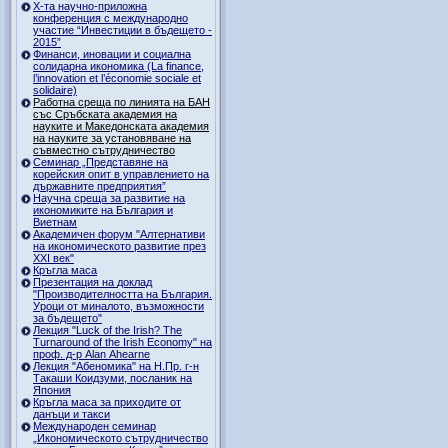
Х-та научно-приложна
конференция с международно
участие “Инвестиции в бъдещето -
2015”
Финанси, иновации и социална
солидарна икономика (La finance,
l’innovation et l’économie sociale et
solidaire)
Работна среща по линията на БАН
със Сръбската академия на
науките и Македонската академия
на науките за установяване на
съвместно сътрудничество
Семинар „Представяне на
корейския опит в управлението на
държавните предприятия”
Научна среща за развитие на
икономиките на България и
Виетнам
Академичен форум "Алтернативи
на икономическото развитие през
XXI век"
Кръгла маса
Презентация на доклад
"Производителността на България.
Уроци от миналото, възможности
за бъдещето"
Лекция "Luck of the Irish? The
Turnaround of the Irish Economy" на
проф. д-р Alan Ahearne
Лекция "Абеномика" на Н.Пр. г-н
Такаши Коидзуми, посланик на
Япония
Кръгла маса за приходите от
данъци и такси
Международен семинар
„Икономическото сътрудничество