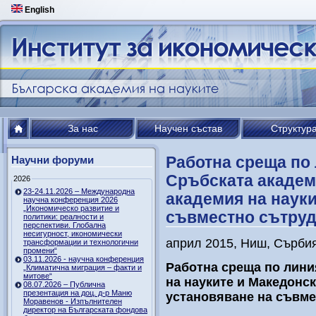
English
За нас
Научен състав
Структур
Работна среща по
Научни форуми
Сръбската академ
2026
23-24.11.2026 – Международна
академия на науки
научна конференция 2026
„Икономическо развитие и
съвместно сътру
политики: реалности и
перспективи. Глобална
несигурност, икономически
април 2015, Ниш, Сърби
трансформации и технологични
промени“
03.11.2026 - научна конференция
Работна среща по лини
„Климатична миграция – факти и
митове“
на науките и Македонск
08.07.2026 – Публична
презентация на доц. д-р Маню
установяване на съвм
Моравенов - Изпълнителен
директор на Българската фондова