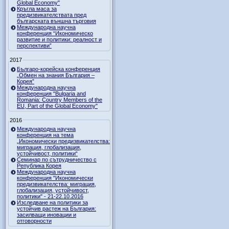
Global Economy"
Кръгла маса за
предизвикателствата пред
българската външна търговия
Международна научна
конференция “Икономическо
развитие и политики: реалност и
перспективи”
2017
Българо-корейска конференция
„Обмен на знания България –
Корея”
Международна научна
конференция "Bulgaria and
Romania: Country Members of the
EU, Part of the Global Economy"
2016
Международна научна
конференция на тема
„Икономически предизвикателства:
миграция, глобализация,
устойчивост, политики“
Семинар по сътрудничество с
Република Корея
Международна научна
конференция "Икономически
предизвикателства: миграция,
глобализация, устойчивост,
политики" - 21-22.10.2016
Изследване на политики за
устойчив растеж на България:
засилващи иновации и
отговорности