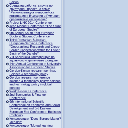
Edition
Среща на работната група по
двустранен проект на тема:
“Регионализация и европейска
интеграция в България и Румъния:
сравнително изследване”
Project LINK 2014 Conference
Jean Monnet Conference "The future
of European Studies"
9th Annual South East European
Doctoral Student Conference
Third Romanian-Bulgarian-
Hungarian-Serbian Conference
"Geographical Research and Cross-
Border Cooperation within the Lower
Basin of the Danube"
VIII Балканска конференция на
здравноосигурителните фондове
44th Annual Conference of University
Association for European Studies
Gordon-Kenan research seminar.
Science & technology policy
Gordon research сonference
science & technology policy: science
and technology policy in global
context
World Finance Conference
2nd Economics & Finance
Conference
6th International Scientific
Conference оn Economic and Social
Development and 3rd Eastern
European Esd Conference: Business
Continuity
Конференция "Does Europe Matter?
Ideaslab"
Конференция "Mutuall learning