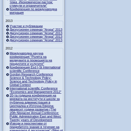
тема „Икономически растеж:
стимули и ограничители”
Конференция по международна
миграция
2013
Участие и публикации
Дискусионен семинар "Агора" 2013
Дискусионен семинар "Агора" 2013
Дискусионен семинар "Агора" 2013
Дискусионен семинар "Агора" 2013
2012
Международна научна
конференция “Ролята на
медиумите в промоцията на
продуктите и услугите"
Конференция Esd I-St International
scientific Conference
Gordon Research Сonference
Science & Technology Policy:
Science and Technology Policy in
Global Context
International scientific Conference
“Economics and Management-2012”
20-та годишна конференция на
мрежата на институти и школи за
публична администрация в
Централна и Източна Европа:
двадесет години развитие (The
20th Nispacee Annual Conference:
Public Administration East and West:
Twenty years of Development
Изводи и перспективи от
придобитото знание в течение на
изминалите 4 десетилетия” (Bilan et