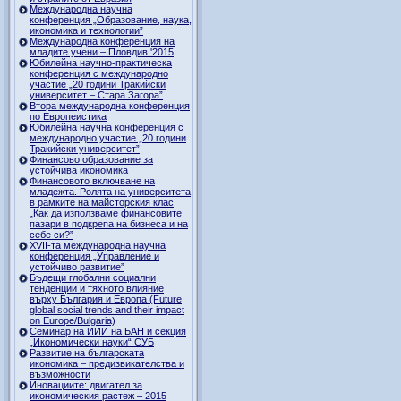
Международна научна
конференция „Образование, наука,
икономика и технологии”
Международна конференция на
младите учени – Пловдив '2015
Юбилейна научно-практическа
конференция с международно
участие „20 години Тракийски
университет – Стара Загора”
Втора международна конференция
по Европеистика
Юбилейна научна конференция с
международно участие „20 години
Тракийски университет”
Финансово образование за
устойчива икономика
Финансовото включване на
младежта. Ролята на университета
в рамките на майсторския клас
„Как да използваме финансовите
пазари в подкрепа на бизнеса и на
себе си?”
XVII-та международна научна
конференция „Управление и
устойчиво развитие”
Бъдещи глобални социални
тенденции и тяхното влияние
върху България и Европа (Future
global social trends and their impact
on Europe/Bulgaria)
Семинар на ИИИ на БАН и секция
„Икономически науки“ СУБ
Развитие на българската
икономика – предизвикателства и
възможности
Иновациите: двигател за
икономическия растеж – 2015