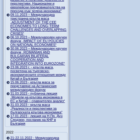
перспективи. Национални и
европейски предизвикателства на
прехода към зелена икономика"
09.11.2023 – Международна
тристранна кръгла маса
„ADJUSTMENT OF THE CEE
ECONOMIES TO LONG-TERM
CHALLENGES AND OVERLAPPING
CRISES“
06.10.2023 – Международен научен
форум „IMPACT OF EU POLICIES
ON NATIONAL ECONOMIES“
30.06.2023 – Международен научен
форум „ROMANIAN AND
BULGARIAN BILATERAL
COOPERATION AND
INTEGRATION INTO EUROZONE“
23.06.2023 г. - кръгла маса,
посветена на търговско-
икономическите отношения между
Китай и България
15.06.2023 - кръгла маса за
представяне на Астанинския
международен форум
31.03.2023 - публична лекция
„Модели на кръгова икономика в
ЕС и Китай – сравнителен анализ“
31.03.2023 - кръгла маса
„Реалности и перспективи за
българската кръгова икономика”
17.01.2023 - лекция на Н.Пр. Дун
Сяодзюн, посланик на КНР в
България
2022
21-22.11.2022 - Международна