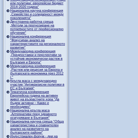
или политики: европейски бюджет
2014-2020 година”
Национална научна конференция
„Семейство и солидарност между
поколенията”
Двустранна работна среща
„Методи за прогнозиране на
потребностите от професионално
обучение”
Национална конференция
“Фокусиран анализ на
характеристиките на регионалното
развитие”
Международна конференция
„Предпоставки и перспективи за
устойчив икономически растеж в
България и Европа”
Международна конференция
„Растеж или рецесия за Европа и
българската икономика през 2012
г.”
Кръгла маса с международно
участие “Антикризисни политики в
ЕС и България”
Тематична конференция
Европейска година на активен
живот на възрастните хора “Да
бъдем активни – Какво е
необходимо”
Национална кръгла маса
„Алтернативи пред здравното
осигуряване в България”
Национална научна среща “Обща
характеристика и сравнителен
анализ на развитието на
българските райони”
Индустриален форум - дни на