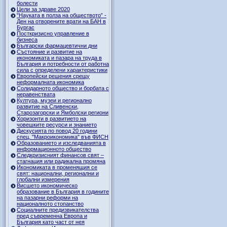
болести
Цели за здраве 2020
"Науката в полза на обществото” -
Ден на отворените врати на БАН в
Бургас
Посткризисно управление в
бизнеса
Български фармацевтични дни
Състояние и развитие на
икономиката и пазара на труда в
България и потребности от работна
сила с определени характеристики
Европейски решения срещу
неформалната икономика
Солидарното общество и борбата с
неравенствата
Култура, музеи и регионално
развитие на Сливенски,
Старозагорски и Ямболски региони
Хоризонти в развитието на
човешките ресурси и знанието
Дискусията по повод 20 години
спец. "Макроикономика" във ФИСН
Образованието и изследванията в
информационното общество
Следкризисният финансов свят –
стагнация или радикална промяна
Икономиката в променящия се
свят: национални, регионални и
глобални измерения
Висшето икономическо
образование в България в годините
на пазарни реформи на
националното стопанство
Социалните предизвикателства
пред съвременна Европа и
България като част от нея