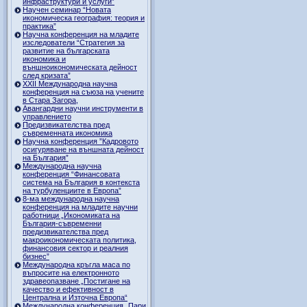
инфраструктури и услуги”
Научен семинар “Новата
икономическа география: теория и
практика”
Научна конференция на младите
изследователи “Стратегия за
развитие на българската
икономика и
външноикономическата дейност
след кризата”
ХХII Международна научна
конференция на съюза на учените
в Стара Загора,
Авангардни научни инструменти в
управлението
Предизвикателства пред
съвременната икономика
Научна конференция ”Кадровото
осигуряване на външната дейност
на България”
Международна научна
конференция “Финансовата
система на България в контекста
на турбуленциите в Европа”
8-ма международна научна
конференция на младите научни
работници „Икономиката на
България-съвременни
предизвикателства пред
макроикономическата политика,
финансовия сектор и реалния
бизнес”
Международна кръгла маса по
въпросите на електронното
здравеопазване „Постигане на
качество и ефективност в
Централна и Източна Европа“
Международна конференция „Пари