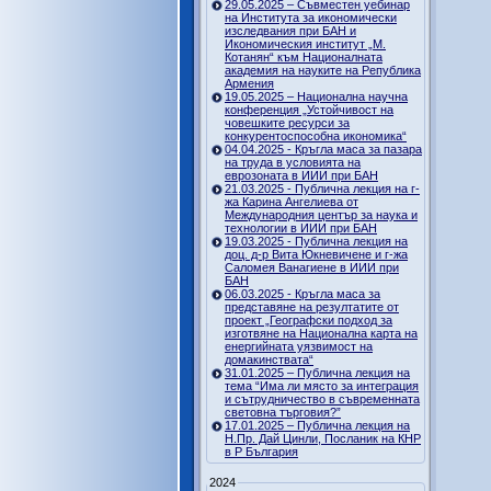
29.05.2025 – Съвместен уебинар
на Института за икономически
изследвания при БАН и
Икономическия институт „М.
Котанян“ към Националната
академия на науките на Република
Армения
19.05.2025 – Национална научна
конференция „Устойчивост на
човешките ресурси за
конкурентоспособна икономика“
04.04.2025 - Кръгла маса за пазара
на труда в условията на
еврозоната в ИИИ при БАН
21.03.2025 - Публична лекция на г-
жа Карина Ангелиева от
Международния център за наука и
технологии в ИИИ при БАН
19.03.2025 - Публична лекция на
доц. д-р Вита Юкневичене и г-жа
Саломея Ванагиене в ИИИ при
БАН
06.03.2025 - Кръгла маса за
представяне на резултатите от
проект „Географски подход за
изготвяне на Национална карта на
енергийната уязвимост на
домакинствата“
31.01.2025 – Публична лекция на
тема “Има ли място за интеграция
и сътрудничество в съвременната
световна търговия?”
17.01.2025 – Публична лекция на
Н.Пр. Дай Цинли, Посланик на КНР
в Р България
2024