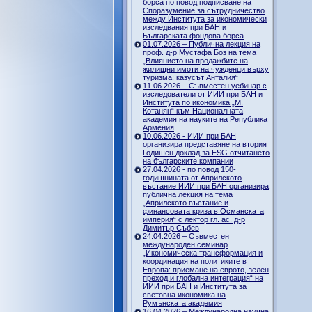
борса по повод подписване на
Споразумение за сътрудничество
между Института за икономически
изследвания при БАН и
Българската фондова борса
01.07.2026 – Публична лекция на
проф. д-р Мустафа Боз на тема
„Влиянието на продажбите на
жилищни имоти на чужденци върху
туризма: казусът Анталия“
11.06.2026 – Съвместен уебинар с
изследователи от ИИИ при БАН и
Института по икономика „М.
Котанян“ към Националната
академия на науките на Република
Армения
10.06.2026 - ИИИ при БАН
организира представяне на втория
Годишен доклад за ESG отчитането
на българските компании
27.04.2026 - по повод 150-
годишнината от Априлското
въстание ИИИ при БАН организира
публична лекция на тема
„Априлското въстание и
финансовата криза в Османската
империя“ с лектор гл. ас. д-р
Димитър Събев
24.04.2026 – Съвместен
международен семинар
„Икономическа трансформация и
координация на политиките в
Европа: приемане на еврото, зелен
преход и глобална интеграция“ на
ИИИ при БАН и Института за
световна икономика на
Румънската академия
16.04.2026 – Международна научна