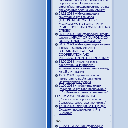
перспективи. Национални и
европейски предизвикателства на
прехода към зелена икономика"
09.11.2023 – Международна
тристранна кръгла маса
„ADJUSTMENT OF THE CEE
ECONOMIES TO LONG-TERM
CHALLENGES AND OVERLAPPING
CRISES“
06.10.2023 – Международен научен
форум „IMPACT OF EU POLICIES
ON NATIONAL ECONOMIES“
30.06.2023 – Международен научен
форум „ROMANIAN AND
BULGARIAN BILATERAL
COOPERATION AND
INTEGRATION INTO EUROZONE“
23.06.2023 г. - кръгла маса,
посветена на търговско-
икономическите отношения между
Китай и България
15.06.2023 - кръгла маса за
представяне на Астанинския
международен форум
31.03.2023 - публична лекция
„Модели на кръгова икономика в
ЕС и Китай – сравнителен анализ“
31.03.2023 - кръгла маса
„Реалности и перспективи за
българската кръгова икономика”
17.01.2023 - лекция на Н.Пр. Дун
Сяодзюн, посланик на КНР в
България
2022
21-22.11.2022 - Международна