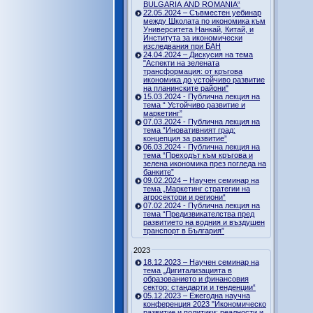
BULGARIA AND ROMANIA“
22.05.2024 – Съвместен уебинар
между Школата по икономика към
Университета Нанкай, Китай, и
Института за икономически
изследвания при БАН
24.04.2024 – Дискусия на тема
"Аспекти на зелената
трансформация: от кръгова
икономика до устойчиво развитие
на планинските райони"
15.03.2024 - Публична лекция на
тема “ Устойчиво развитие и
маркетинг”
07.03.2024 - Публична лекция на
тема “Иновативният град:
концепция за развитие”
06.03.2024 - Публична лекция на
тема “Преходът към кръгова и
зелена икономика през погледа на
банките”
09.02.2024 – Научен семинар на
тема „Маркетинг стратегии на
агросектори и региони“
07.02.2024 - Публична лекция на
тема “Предизвикателства пред
развитието на водния и въздушен
транспорт в България”
2023
18.12.2023 – Научен семинар на
тема „Дигитализацията в
образованието и финансовия
сектор: стандарти и тенденции“
05.12.2023 – Ежегодна научна
конференция 2023 "Икономическо
развитие и политики: реалности и