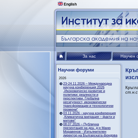
English
За нас
Научен 
Научни форуми
Кръг
изсл
2026
23-24.11.2026 – Международна
научна конференция 2026
Кръгл
„Икономическо развитие и
ст.н.с
политики: реалности и
перспективи. Глобална
несигурност, икономически
трансформации и технологични
промени“
03.11.2026 - научна конференция
„Климатична миграция – факти и
митове“
08.07.2026 – Публична
презентация на доц. д-р Маню
Моравенов - Изпълнителен
директор на Българската фондова