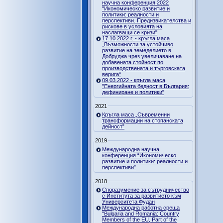
научна конференция 2022
"Икономическо развитие и
политики: реалности и
перспективи. Предизвикателства и
рискове в условията на
наслагващи се кризи"
17.10.2022 г. - кръгла маса
„Възможности за устойчиво
развитие на земеделието в
Добруджа чрез увеличаване на
добавената стойност по
производствената и търговската
верига“
09.03.2022 - кръгла маса
"Енергийната бедност в България:
дефиниране и политики"
2021
Кръгла маса „Съвременни
трансформации на стопанската
дейност”
2019
Международна научна
конференция “Икономическо
развитие и политики: реалности и
перспективи”
2018
Споразумение за сътрудничество
с Института за развитието към
Университета Фудан
Международна работна среща
"Bulgaria and Romania: Country
Members of the EU, Part of the