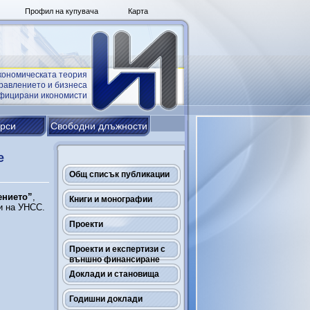
Профил на купувача
Карта
кономическата теория
равлението и бизнеса
ифицирани икономисти
урси
Свободни длъжности
е
Общ списък публикации
ението”
,
Книги и монографии
и на УНСС.
Проекти
Проекти и експертизи с
външно финансиране
Доклади и становища
Годишни доклади