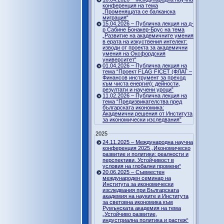
конференция на тема
„Променящата се балканска
миграция“
15.04.2026 – Публична лекция на д-
р Сабине Бонакер-Брус на тема
„Развитие на академичните умения
в ерата на изкуствения интелект:
изводи от проекта за академични
умения на Оксфордския
университет“
01.04.2026 – Публична лекция на
тема “Проект FLAG FICET (ФЛАГ –
Финансов инструмент за преход
към чиста енергия): дейности,
резултати и научени уроци”
11.02.2026 – Публична лекция на
тема “Предизвикателства пред
българската икономика:
Академични решения от Института
за икономически изследвания”
2025
24.11.2025 – Международна научна
конференция 2025 „Икономическо
развитие и политики: реалности и
перспективи. Устойчивост в
условия на глобални промени“
20.06.2025 – Съвместен
международен семинар на
Института за икономически
изследвания при Българската
академия на науките и Института
за световна икономика към
Румънската академия на тема
„Устойчиво развитие,
индустриална политика и растеж“