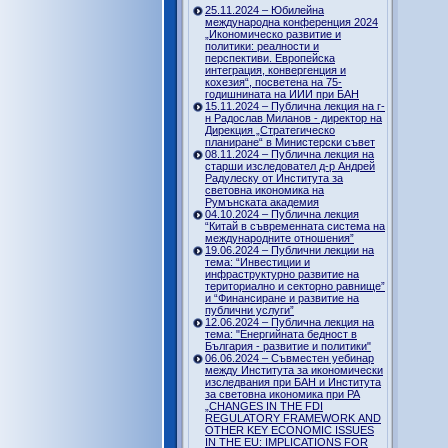
25.11.2024 – Юбилейна
международна конференция 2024
„Икономическо развитие и
политики: реалности и
перспективи. Европейска
интеграция, конвергенция и
кохезия“, посветена на 75-
годишнината на ИИИ при БАН
15.11.2024 – Публична лекция на г-
н Радослав Миланов - директор на
Дирекция „Стратегическо
планиране“ в Министерски съвет
08.11.2024 – Публична лекция на
старши изследовател д-р Андрей
Радулеску от Института за
световна икономика на
Румънската академия
04.10.2024 – Публична лекция
“Китай в съвременната система на
международните отношения”
19.06.2024 – Публични лекции на
тема: “Инвестиции и
инфраструктурно развитие на
териториално и секторно равнище”
и “Финансиране и развитие на
публични услуги”
12.06.2024 – Публична лекция на
тема: "Енергийната бедност в
България - развитие и политики"
06.06.2024 – Съвместен уебинар
между Института за икономически
изследвания при БАН и Института
за световна икономика при РА
„CHANGES IN THE FDI
REGULATORY FRAMEWORK AND
OTHER KEY ECONOMIC ISSUES
IN THE EU: IMPLICATIONS FOR