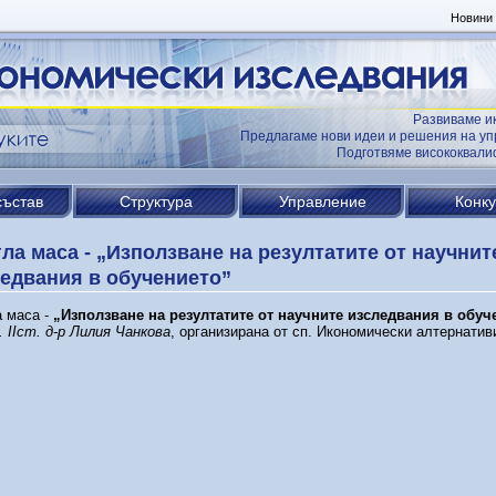
Новини
Развиваме и
Предлагаме нови идеи и решения на уп
Подготвяме висококвал
състав
Структура
Управление
Конк
ла маса - „Използване на резултатите от научнит
едвания в обучението”
а маса -
„Използване на резултатите от научните изследвания в обуч
. ІІст. д-р Лилия Чанкова
, организирана от сп. Икономически алтернатив