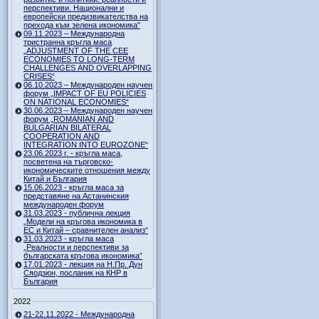
перспективи. Национални и
европейски предизвикателства на
прехода към зелена икономика"
09.11.2023 – Международна
тристранна кръгла маса
„ADJUSTMENT OF THE CEE
ECONOMIES TO LONG-TERM
CHALLENGES AND OVERLAPPING
CRISES“
06.10.2023 – Международен научен
форум „IMPACT OF EU POLICIES
ON NATIONAL ECONOMIES“
30.06.2023 – Международен научен
форум „ROMANIAN AND
BULGARIAN BILATERAL
COOPERATION AND
INTEGRATION INTO EUROZONE“
23.06.2023 г. - кръгла маса,
посветена на търговско-
икономическите отношения между
Китай и България
15.06.2023 - кръгла маса за
представяне на Астанинския
международен форум
31.03.2023 - публична лекция
„Модели на кръгова икономика в
ЕС и Китай – сравнителен анализ“
31.03.2023 - кръгла маса
„Реалности и перспективи за
българската кръгова икономика”
17.01.2023 - лекция на Н.Пр. Дун
Сяодзюн, посланик на КНР в
България
2022
21-22.11.2022 - Международна