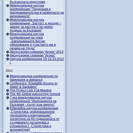
българската индустрия
Международна научна
конференция “Тенденции и
предизвикателства в развитието на
икономиката”
Международна научна
конференция „Заетост и доходи –
диалог за растеж и по-добро
бъдеще за България”
Международна научна
конференция на тема
„Завършващите висше
образование и участието им в
пазара на труда”
Дискусионен семинар "Агора" 2013
Дискусионен семинар "Агора"
Научна конференция 18-19.10.2012
г.
2011
Международна конференция по
банкиране и финанси
Conference “Equitable Access to
Water & Sanitation”
The Project Link Fall Meeting
The 4th Global outsourcing Summit
7-ма международна научна
конференция “Икономиката на
България - пътят към еврото”
Юбилейна научна конференция
„Статистика, информационни
технологии и комуникации”,
посветена на 60-годишнината от
създаването на катедра и
специалност „Статистика и
иконометрия”
Академична конференция на тема