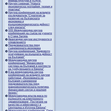
инфраструктури и услуги”
Научен семинар “Новата
икономическа география: теория и
практика”
Научна конференция на младите
изследователи “Стратегия за
развитие на българската
икономика и
външноикономическата дейност
след кризата”
ХХII Международна научна
конференция на съюза на учените
в Стара Загора,
Авангардни научни инструменти в
управлението
Предизвикателства пред
съвременната икономика
Научна конференция ”Кадровото
осигуряване на външната дейност
на България”
Международна научна
конференция “Финансовата
система на България в контекста
на турбуленциите в Европа”
8-ма международна научна
конференция на младите научни
работници „Икономиката на
България-съвременни
предизвикателства пред
макроикономическата политика,
финансовия сектор и реалния
бизнес”
Международна кръгла маса по
въпросите на електронното
здравеопазване „Постигане на
качество и ефективност в
Централна и Източна Европа“
Международна конференция „Пари