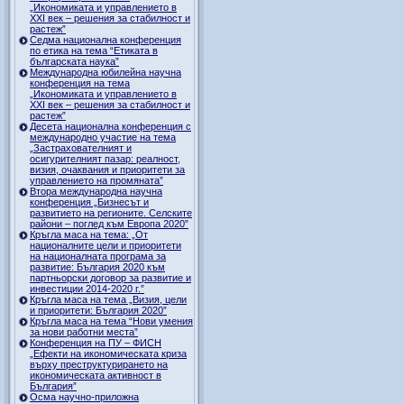
„Икономиката и управлението в
ХХI век – решения за стабилност и
растеж”
Седма национална конференция
по етика на тема “Етиката в
българската наука”
Международна юбилейна научна
конференция на тема
„Икономиката и управлението в
ХХI век – решения за стабилност и
растеж”
Десета национална конференция с
международно участие на тема
„Застрахователният и
осигурителният пазар: реалност,
визия, очаквания и приоритети за
управлението на промяната”
Втора международна научна
конференция „Бизнесът и
развитието на регионите. Селските
райони – поглед към Европа 2020”
Кръгла маса на тема: „От
националните цели и приоритети
на националната програма за
развитие: България 2020 към
партньорски договор за развитие и
инвестиции 2014-2020 г.”
Кръгла маса на тема „Визия, цели
и приоритети: България 2020”
Кръгла маса на тема “Нови умения
за нови работни места”
Конференция на ПУ – ФИСН
„Ефекти на икономическата криза
върху преструктурирането на
икономическата активност в
България”
Осма научно-приложна