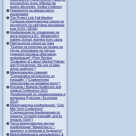
perspectives d’une réflexion de
quatre décennies, Institut Cedimes)
Приоритети на финансовото
изключване
The Project Link Fall Meeting
(Годишна международна среща на
експертите по световна икономика
към ООН / DESA)
Конференция по управление на
мега-проекти в ЕС, Megaproject
training School, learning from cases
Партньорска среща на тема
“Оценки на политики на пазара на
труда: използване на текуща
(административна обективна)
информация” (Peer Review:
“Evaluation of Labour Market Policies
and Programmes: the use of data-
driven analyses”)
Международен семинар
“Comparative perspectives on
Inequality” (“Сравнителни
перспективи на неравенството”)
Romania / Bulgaria Healthcare and
medical Conference 2012
(Конференция по здравеопазване и
медицина Румъния / България
2012)
Международна конференция: “Gini:
Mid-Term Conference”
(Средносрочна Конференция по
проекта “Growing Inequality and its
Impacts (Gini)”)
Трета международна научна
конференция “Маркетингът –
реалност и проекции в бъдещето”
Междуфирмената задлъжнялост в