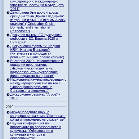
конференция с международно
участие “Инвестиции в бъдещето
'2011”
Двустранна българо-унгарска
среща на тема „Криза след криза:
вътрешни и външни икономически
реакции” (“Crisis after Crisis.
Domestic and international
Responses”)
Дискусия на тема ”Структурните
реформи в ЕС: Европа 2020 и
България”
Дискусионен форум "20 години
НБУ": Накъде България?
(интелектът и природата -
реалният ни шанс срещу кризите)
България 2020 – Икономически и
социални перспективи:
„Икономически аспекти на
водоползването и ускоряване
финансирането на проекти”
Национална научна конференция с
международно участие на тема
“Иновационно развитие на
българската икономика”
Дискусионен семинар "Агора" -
2011
2010
Международната научна
конференция на тема “Световната
криза и икономическото развитие”
Научна конференция по
проблемите на образованието и
културата: “Образование в
културата и култура в
образованието”