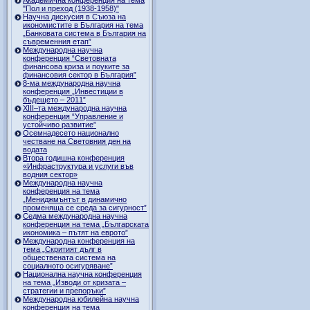
"Пол и преход (1938-1958)"
Научна дискусия в Съюза на
икономистите в България на тема
„Банковата система в България на
съвременния етап”
Международна научна
конференция “Световната
финансова криза и поуките за
финансовия сектор в България”
8-ма международна научна
конференция „Инвестиции в
бъдещето – 2011”
ХІІІ–та международна научна
конференция “Управление и
устойчиво развитие”
Осемнадесето национално
честване на Световния ден на
водата
Втора годишна конференция
«Инфраструктура и услуги във
водния сектор»
Международна научна
конференция на тема
„Мениджмънтът в динамично
променяща се среда за сигурност”
Седма международна научна
конференция на тема „Българската
икономика – пътят на еврото”
Международна конференция на
тема „Скритият дълг в
обществената система на
социалното осигуряване”
Национална научна конференция
на тема „Изводи от кризата –
стратегии и препоръки”
Международна юбилейна научна
конференция на тема