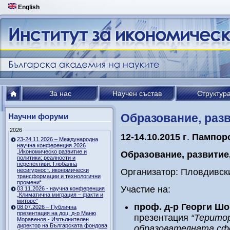
English
За нас
Научен състав
Структур
Образование, разв
Научни форуми
2026
12-14.10.2015 г
.
Пампор
23-24.11.2026 – Международна
научна конференция 2026
„Икономическо развитие и
Образование, развитие
политики: реалности и
перспективи. Глобална
несигурност, икономически
Организатор: Пловдивск
трансформации и технологични
промени“
Участие на:
03.11.2026 - научна конференция
„Климатична миграция – факти и
митове“
проф. д-р Георги Ш
08.07.2026 – Публична
презентация на доц. д-р Маню
презентация
“Терито
Моравенов - Изпълнителен
директор на Българската фондова
образователната сфе