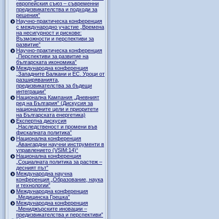
европейския съюз – съвременни
предизвикателства и подходи за
решения”
Научно-практическа конференция
с международно участие „Времена
на несигурност и рискове:
Възможности и перспективи за
развитие”
Научно-практическа конференция
„Перспективи за развитие на
българската икономика”
Международна конференция
„Западните Балкани и ЕС. Уроци от
разширяванията,
предизвикателства за бъдещи
интеграции”
Национална Кампания „Дневният
ред на България” (Дискусия за
националните цели и приоритети
на Българската енергетика)
Експертна дискусия
„Наследственост и промени във
фискалната политика”
Национална конференция
„Авангардни научни инструменти в
управлението (VSIM:14)“
Национална конференция
„Социалната политика за растеж –
десният път”
Международна научна
конференция „Образование, наука
и технологии”
Международна конференция
„Медицинска Грешка”
Международна конференция
„Мениджърските иновации –
предизвикателства и перспективи”