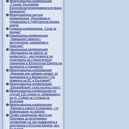
Международна конференция
„Гърция, Българияи
Европейскитепредизвикателствана
Балканите”
Международна научна
конференция „Икономика и
управление в турбулентна бизнес
среда”
Годишна конференция „Селa за
продан”
Национална конференция
„Човешкият капитал –
методология, измерения и
практики”
Национална конференция
„Миграцията да работи за
развитието – инструменти на
политиката за стратегическо
планиране в Югоизточна Европа на
регионите и градовете”
Международна конференция
„Демараж или забавен каданс за
икономиката и финансите? (по
примера на ЕС и България)"
Международна конференция
„Европейският съюз на кръстопът”
Международна конференция по
случай 135 години от обявяването
на гр. София за столица на
България
Международна конференция
„Европа и новите й граждани – от
мобилизация до избори”
Първа национална дискусия:
Програма за интегрирано
управление на засушаванията в
Централна и Източна Европа, вкл.
България