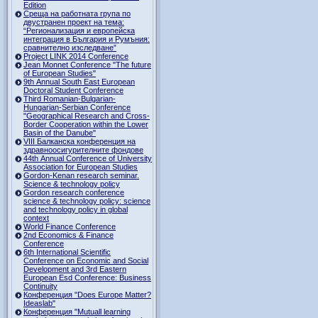
Edition
Среща на работната група по
двустранен проект на тема:
“Регионализация и европейска
интеграция в България и Румъния:
сравнително изследване”
Project LINK 2014 Conference
Jean Monnet Conference "The future
of European Studies"
9th Annual South East European
Doctoral Student Conference
Third Romanian-Bulgarian-
Hungarian-Serbian Conference
"Geographical Research and Cross-
Border Cooperation within the Lower
Basin of the Danube"
VIII Балканска конференция на
здравноосигурителните фондове
44th Annual Conference of University
Association for European Studies
Gordon-Kenan research seminar.
Science & technology policy
Gordon research сonference
science & technology policy: science
and technology policy in global
context
World Finance Conference
2nd Economics & Finance
Conference
6th International Scientific
Conference оn Economic and Social
Development and 3rd Eastern
European Esd Conference: Business
Continuity
Конференция "Does Europe Matter?
Ideaslab"
Конференция "Mutuall learning