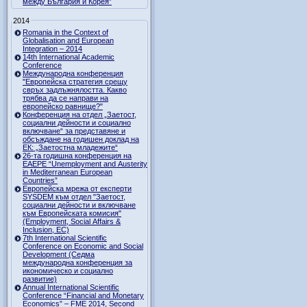
между България и Корея”
2014
Romania in the Context of
Globalisation and European
Integration – 2014
14th International Academic
Conference
Международна конференция
"Европейска стратегия срещу
свръх задлъжнялостта. Какво
трябва да се направи на
европейско равнище?"
Конференция на отдел „Заетост,
социални дейности и социално
включване“ за представяне и
обсъждане на годишен доклад на
ЕК: „Заетостна младежите“
26-та годишна конференция на
EAEPE “Unemployment and Austerity
in Mediterranean European
Countries”
Eвропейска мрежа от експерти
SYSDEM към отдел "Заетост,
социални дейности и включване
към Европейската комисия"
(Employment, Social Affairs &
Inclusion, ЕС)
7th International Scientific
Conference on Economic and Social
Development (Седма
международна конференция за
икономическо и социално
развитие)
Annual International Scientific
Conference “Financial and Monetary
Economics” – FME 2014, Second