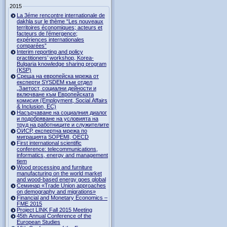
2015
La 3éme rencontre internationale de
dakhla sur le thème “Les nouveaux
territoires économiques; acteurs et
facteurs de l’émergence;
expériences internationales
comparées”
Interim reporting and policy
practitioners’ workshop, Korea-
Bulgaria knowledge sharing program
(KSP)
Среща на европейска мрежа от
експерти SYSDEM към отдел
„Заетост, социални дейности и
включване към Европейската
комисия (Employment, Social Affairs
& Inclusion, ЕС)
Насърчаване на социалния диалог
и подобряване на условията на
труд на работниците и служителите
ОИСР, експертна мрежа по
миграцията SOPEMI, OECD
First international scientific
conference: telecommunications,
informatics, energy and management
tiem
Wood processing and furniture
manufacturing on the world market
and wood-based energy goes global
Семинар «Trade Union approaches
on demography and migrations»
Financial and Monetary Economics –
FME 2015
Project LINK Fall 2015 Meeting
45th Annual Conference of the
European Studies