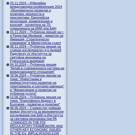
25.11.2024 – Юбилейна
международна конференция 2024
„Икономическо развитие и
политики: реалности и
перспективи. Европейска
интеграция, конвергенция и
кохезия“, посветена на 75-
годишнината на ИИИ при БАН
15.11.2024 – Публична лекция на г-
н Радослав Миланов - директор на
Дирекция „Стратегическо
планиране“ в Министерски съвет
08.11.2024 – Публична лекция на
старши изследовател д-р Андрей
Радулеску от Института за
световна икономика на
Румънската академия
04.10.2024 – Публична лекция
“Китай в съвременната система на
международните отношения”
19.06.2024 – Публични лекции на
тема: “Инвестиции и
инфраструктурно развитие на
териториално и секторно равнище”
и “Финансиране и развитие на
публични услуги”
12.06.2024 – Публична лекция на
тема: "Енергийната бедност в
България - развитие и политики"
06.06.2024 – Съвместен уебинар
между Института за икономически
изследвания при БАН и Института
за световна икономика при РА
„CHANGES IN THE FDI
REGULATORY FRAMEWORK AND
OTHER KEY ECONOMIC ISSUES
IN THE EU: IMPLICATIONS FOR