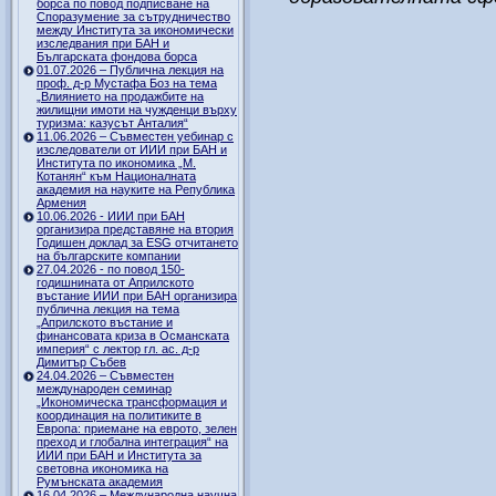
борса по повод подписване на
Споразумение за сътрудничество
между Института за икономически
изследвания при БАН и
Българската фондова борса
01.07.2026 – Публична лекция на
проф. д-р Мустафа Боз на тема
„Влиянието на продажбите на
жилищни имоти на чужденци върху
туризма: казусът Анталия“
11.06.2026 – Съвместен уебинар с
изследователи от ИИИ при БАН и
Института по икономика „М.
Котанян“ към Националната
академия на науките на Република
Армения
10.06.2026 - ИИИ при БАН
организира представяне на втория
Годишен доклад за ESG отчитането
на българските компании
27.04.2026 - по повод 150-
годишнината от Априлското
въстание ИИИ при БАН организира
публична лекция на тема
„Априлското въстание и
финансовата криза в Османската
империя“ с лектор гл. ас. д-р
Димитър Събев
24.04.2026 – Съвместен
международен семинар
„Икономическа трансформация и
координация на политиките в
Европа: приемане на еврото, зелен
преход и глобална интеграция“ на
ИИИ при БАН и Института за
световна икономика на
Румънската академия
16.04.2026 – Международна научна