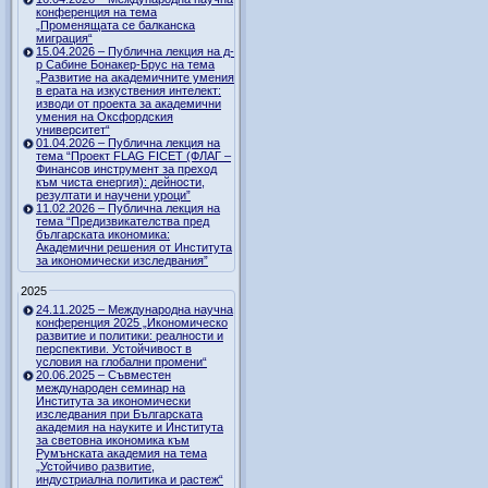
конференция на тема
„Променящата се балканска
миграция“
15.04.2026 – Публична лекция на д-
р Сабине Бонакер-Брус на тема
„Развитие на академичните умения
в ерата на изкуствения интелект:
изводи от проекта за академични
умения на Оксфордския
университет“
01.04.2026 – Публична лекция на
тема “Проект FLAG FICET (ФЛАГ –
Финансов инструмент за преход
към чиста енергия): дейности,
резултати и научени уроци”
11.02.2026 – Публична лекция на
тема “Предизвикателства пред
българската икономика:
Академични решения от Института
за икономически изследвания”
2025
24.11.2025 – Международна научна
конференция 2025 „Икономическо
развитие и политики: реалности и
перспективи. Устойчивост в
условия на глобални промени“
20.06.2025 – Съвместен
международен семинар на
Института за икономически
изследвания при Българската
академия на науките и Института
за световна икономика към
Румънската академия на тема
„Устойчиво развитие,
индустриална политика и растеж“