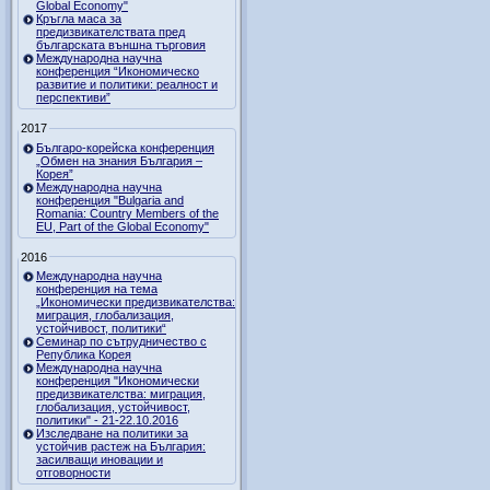
Global Economy"
Кръгла маса за
предизвикателствата пред
българската външна търговия
Международна научна
конференция “Икономическо
развитие и политики: реалност и
перспективи”
2017
Българо-корейска конференция
„Обмен на знания България –
Корея”
Международна научна
конференция "Bulgaria and
Romania: Country Members of the
EU, Part of the Global Economy"
2016
Международна научна
конференция на тема
„Икономически предизвикателства:
миграция, глобализация,
устойчивост, политики“
Семинар по сътрудничество с
Република Корея
Международна научна
конференция "Икономически
предизвикателства: миграция,
глобализация, устойчивост,
политики" - 21-22.10.2016
Изследване на политики за
устойчив растеж на България:
засилващи иновации и
отговорности