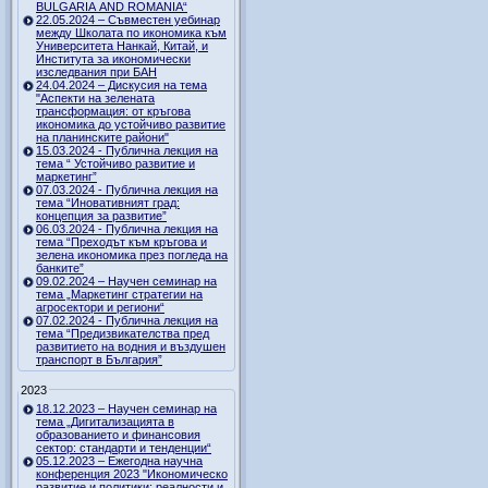
BULGARIA AND ROMANIA“
22.05.2024 – Съвместен уебинар
между Школата по икономика към
Университета Нанкай, Китай, и
Института за икономически
изследвания при БАН
24.04.2024 – Дискусия на тема
"Аспекти на зелената
трансформация: от кръгова
икономика до устойчиво развитие
на планинските райони"
15.03.2024 - Публична лекция на
тема “ Устойчиво развитие и
маркетинг”
07.03.2024 - Публична лекция на
тема “Иновативният град:
концепция за развитие”
06.03.2024 - Публична лекция на
тема “Преходът към кръгова и
зелена икономика през погледа на
банките”
09.02.2024 – Научен семинар на
тема „Маркетинг стратегии на
агросектори и региони“
07.02.2024 - Публична лекция на
тема “Предизвикателства пред
развитието на водния и въздушен
транспорт в България”
2023
18.12.2023 – Научен семинар на
тема „Дигитализацията в
образованието и финансовия
сектор: стандарти и тенденции“
05.12.2023 – Ежегодна научна
конференция 2023 "Икономическо
развитие и политики: реалности и