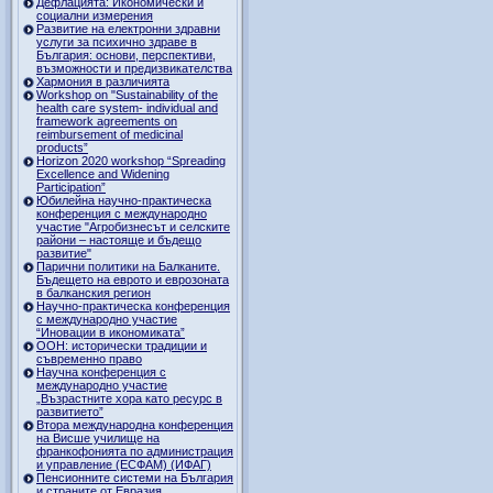
Дефлацията: Икономически и
социални измерения
Развитие на електронни здравни
услуги за психично здраве в
България: основи, перспективи,
възможности и предизвикателства
Хармония в различията
Workshop on "Sustainability of the
health care system- individual and
framework agreements on
reimbursement of medicinal
products”
Horizon 2020 workshop “Spreading
Excellence and Widening
Participation”
Юбилейна научно-практическа
конференция с международно
участие "Агробизнесът и селските
райони – настояще и бъдещо
развитие"
Парични политики на Балканите.
Бъдещето на еврото и еврозоната
в балканския регион
Научно-практическа конференция
с международно участие
“Иновации в икономиката”
ООН: исторически традиции и
съвременно право
Научна конференция с
международно участие
„Възрастните хора като ресурс в
развитието”
Втора международна конференция
на Висше училище на
франкофонията по администрация
и управление (ЕСФАМ) (ИФАГ)
Пенсионните системи на България
и страните от Евразия