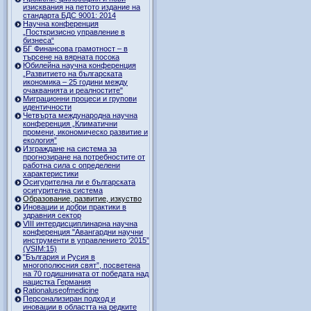
изисквания на петото издание на
стандарта БДС 9001: 2014
Научна конференция
„Посткризисно управление в
бизнеса“
БГ Финансова грамотност – в
търсене на вярната посока
Юбилейна научна конференция
„Развитието на българската
икономика – 25 години между
очакванията и реалностите"
Миграционни процеси и групови
идентичности
Четвърта международна научна
конференция „Климатични
промени, икономическо развитие и
екология”
Изграждане на система за
прогнозиране на потребностите от
работна сила с определени
характеристики
Осигурителна ли е българската
осигурителна система
Образование, развитие, изкуство
Иновации и добри практики в
здравния сектор
VIII интердисциплинарна научна
конференция "Авангардни научни
инструменти в управлението ‘2015”
(VSIM:15)
"България и Русия в
многополюсния свят”, посветена
на 70 годишнината от победата над
нацистка Германия
Rationaluseofmedicine
Персонализиран подход и
иновации в областта на редките