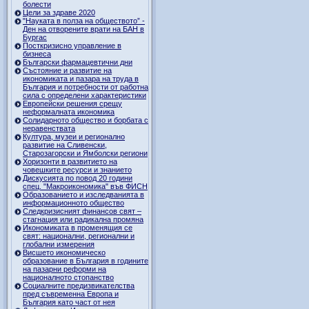
болести
Цели за здраве 2020
"Науката в полза на обществото” -
Ден на отворените врати на БАН в
Бургас
Посткризисно управление в
бизнеса
Български фармацевтични дни
Състояние и развитие на
икономиката и пазара на труда в
България и потребности от работна
сила с определени характеристики
Европейски решения срещу
неформалната икономика
Солидарното общество и борбата с
неравенствата
Култура, музеи и регионално
развитие на Сливенски,
Старозагорски и Ямболски региони
Хоризонти в развитието на
човешките ресурси и знанието
Дискусията по повод 20 години
спец. "Макроикономика" във ФИСН
Образованието и изследванията в
информационното общество
Следкризисният финансов свят –
стагнация или радикална промяна
Икономиката в променящия се
свят: национални, регионални и
глобални измерения
Висшето икономическо
образование в България в годините
на пазарни реформи на
националното стопанство
Социалните предизвикателства
пред съвременна Европа и
България като част от нея