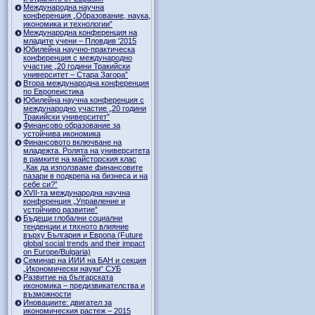
Международна научна
конференция „Образование, наука,
икономика и технологии”
Международна конференция на
младите учени – Пловдив '2015
Юбилейна научно-практическа
конференция с международно
участие „20 години Тракийски
университет – Стара Загора”
Втора международна конференция
по Европеистика
Юбилейна научна конференция с
международно участие „20 години
Тракийски университет”
Финансово образование за
устойчива икономика
Финансовото включване на
младежта. Ролята на университета
в рамките на майсторския клас
„Как да използваме финансовите
пазари в подкрепа на бизнеса и на
себе си?”
XVII-та международна научна
конференция „Управление и
устойчиво развитие”
Бъдещи глобални социални
тенденции и тяхното влияние
върху България и Европа (Future
global social trends and their impact
on Europe/Bulgaria)
Семинар на ИИИ на БАН и секция
„Икономически науки“ СУБ
Развитие на българската
икономика – предизвикателства и
възможности
Иновациите: двигател за
икономическия растеж – 2015