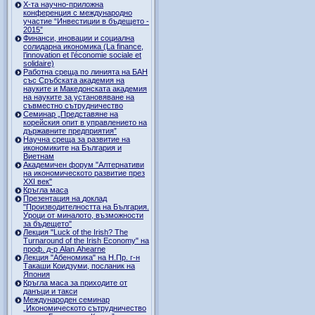
Х-та научно-приложна
конференция с международно
участие “Инвестиции в бъдещето -
2015”
Финанси, иновации и социална
солидарна икономика (La finance,
l’innovation et l’économie sociale et
solidaire)
Работна среща по линията на БАН
със Сръбската академия на
науките и Македонската академия
на науките за установяване на
съвместно сътрудничество
Семинар „Представяне на
корейския опит в управлението на
държавните предприятия”
Научна среща за развитие на
икономиките на България и
Виетнам
Академичен форум "Алтернативи
на икономическото развитие през
XXI век"
Кръгла маса
Презентация на доклад
"Производителността на България.
Уроци от миналото, възможности
за бъдещето"
Лекция "Luck of the Irish? The
Turnaround of the Irish Economy" на
проф. д-р Alan Ahearne
Лекция "Абеномика" на Н.Пр. г-н
Такаши Коидзуми, посланик на
Япония
Кръгла маса за приходите от
данъци и такси
Международен семинар
„Икономическото сътрудничество