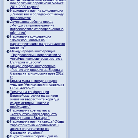
или политики: европейски бюджет
2014-2020 година”
Национална научна конференция
„Семейство и солидарност между
поколенията”
Двустранна работна среща
„Методи за прогнозиране на
потребностите от професионално
обучение”
Национална конференция
“Фокусиран анализ на
характеристиките на регионалното
развитие”
Международна конференция
„Предпоставки и перспективи за
устойчив икономически растеж в
България и Европа”
Международна конференция
„Растеж или рецесия за Европа и
българската икономика през 2012
г.”
Кръгла маса с международно
участие “Антикризисни политики в
ЕС и България”
Тематична конференция
Европейска година на активен
живот на възрастните хора “Да
бъдем активни – Какво е
необходимо”
Национална кръгла маса
„Алтернативи пред здравното
осигуряване в България”
Национална научна среща “Обща
характеристика и сравнителен
анализ на развитието на
българските райони”
Индустриален форум - дни на