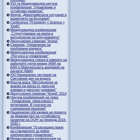
ХVI-та Международна научна
конференция „Управление и
устойчиво развитие”
Форум „Демографската ситуация и
развитието на България”
Conference “Prosperity = Science +
Youth”
Международна конференция
„Структуриране на екипи и
методология на проучванията”
Дискусионен семинар "Агора"
Семинар „Управление на
проблемни кредити”
Международна конференция
„Ресурси и управление”
Международна среща в рамките на
работните групи между ИИИ на
БАН и Македонската академия на
науките (МАК)
XXI Национално честване на
Световния ден на водата
Кръгла маса "Методология за
анализ на риска от данъчни
измами и данъчно укриване”
Дискусионен семинар "Агора" 2014
Научна конференция на тема:
„Управление, ефективност,
интеграция. В търсене на
съвременни решения”
Национално обсъждане на проекта
за Дневния ред на устойчивото
развитие на ООН за периода 2015-
2030 г.
Конференция "Усъвършенстване
на стандартите за добро
корпоративно управление"
Международна конференция на