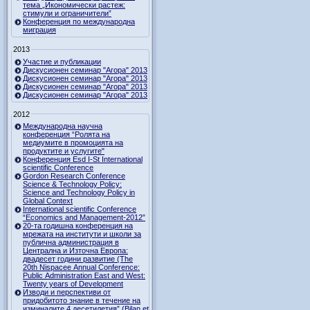
тема „Икономически растеж:
стимули и ограничители”
Конференция по международна
миграция
2013
Участие и публикации
Дискусионен семинар "Агора" 2013
Дискусионен семинар "Агора" 2013
Дискусионен семинар "Агора" 2013
Дискусионен семинар "Агора" 2013
2012
Международна научна
конференция “Ролята на
медиумите в промоцията на
продуктите и услугите"
Конференция Esd I-St International
scientific Conference
Gordon Research Сonference
Science & Technology Policy:
Science and Technology Policy in
Global Context
International scientific Conference
“Economics and Management-2012”
20-та годишна конференция на
мрежата на институти и школи за
публична администрация в
Централна и Източна Европа:
двадесет години развитие (The
20th Nispacee Annual Conference:
Public Administration East and West:
Twenty years of Development
Изводи и перспективи от
придобитото знание в течение на
изминалите 4 десетилетия” (Bilan et