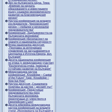
Ден на българската наука. Тема:
„Влияние на науката,
образованието и инвестициите
върху социално-икономическото
развитие на Благоевградския
регион“
Научна конференция на младите
изследователи „Черноморският
регион – глобални и регионални
предизвикателства“
Конференция „Задлъжнялостта на
българската икономика”
Конференция «Безопасност на
храните и национална сигурност»
Втора национална дискусия:
„Програма за интегрирано
управление на засушаванията в
Централна и Източна Европа, вкл.
България”
Десета национална конференция
по етика (с международно участие)
“Екологическа етика, природа и
устойчиво развитие на България”
Международна научна
конференция „Knowledge – Capital
of the Future” Topic: Knowledge –
Now but How”
Научна дискусия „Социалната
политика за растеж – десният път”
Конференция „Предстоящи
предизвикателства пред
българската икономика,
произтичащи от членството в
Европейския Съюз”
Десета юбилейна международна
научна конференция на младите
учени „Икономиката на България и