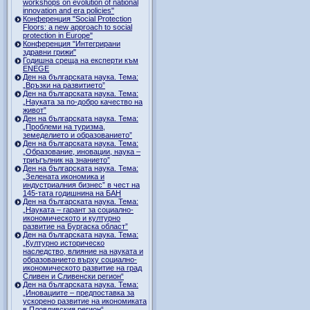
workshops on evolution of national
innovation and era policies"
Конференция "Social Protection
Floors: a new approach to social
protection in Europe"
Конференция "Интегрирани
здравни грижи"
Годишна среща на експерти към
ENEGE
Ден на българската наука. Тема:
„Връзки на развитието”
Ден на българската наука. Тема:
„Науката за по-добро качество на
живот”
Ден на българската наука. Тема:
„Проблеми на туризма,
земеделието и образованието”
Ден на българската наука. Тема:
„Образование, иновации, наука –
триъгълник на знанието”
Ден на българската наука. Тема:
„Зелената икономика и
индустриалния бизнес” в чест на
145-тата годишнина на БАН
Ден на българската наука. Тема:
„Науката – гарант за социално-
икономическото и културно
развитие на Бургаска област”
Ден на българската наука. Тема:
„Културно историческо
наследство, влияние на науката и
образованието върху социално-
икономическото развитие на град
Сливен и Сливенски регион“
Ден на българската наука. Тема:
„Иновациите – предпоставка за
ускорено развитие на икономиката
в Пловдивския регион“