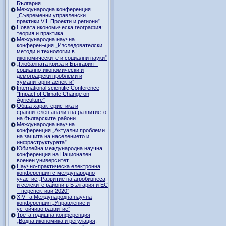
България
Международна конференция
„Съвременни управленски
практики VII. Проекти и региони”
Новата икономическа география:
теория и практика
Международна научна
конферен¬ция „Изследователски
методи и технологии в
икономическите и социални науки”
„Глобалната криза и България –
социално-икономически и
демографски проблеми и
хуманитарни аспекти”
International scientific Conference
"Impact of Climate Change on
Agriculture"
Обща характеристика и
сравнителен анализ на развитието
на българските райони
Международна научна
конференция „Актуални проблеми
на защита на населението и
инфраструктурата”
Юбилейна международна научна
конференция на Национален
военен университет
Научно-практическа електронна
конференция с международно
участие „Развитие на агробизнеса
и селските райони в България и ЕС
– перспективи 2020”
XIV-та Международна научна
конференция „Управление и
устойчиво развитие”
Трета годишна конференция
„Водна икономика и регулация,