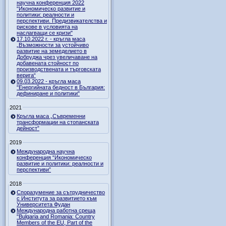
научна конференция 2022
"Икономическо развитие и
политики: реалности и
перспективи. Предизвикателства и
рискове в условията на
наслагващи се кризи"
17.10.2022 г. - кръгла маса
„Възможности за устойчиво
развитие на земеделието в
Добруджа чрез увеличаване на
добавената стойност по
производствената и търговската
верига“
09.03.2022 - кръгла маса
"Енергийната бедност в България:
дефиниране и политики"
2021
Кръгла маса „Съвременни
трансформации на стопанската
дейност”
2019
Международна научна
конференция “Икономическо
развитие и политики: реалности и
перспективи”
2018
Споразумение за сътрудничество
с Института за развитието към
Университета Фудан
Международна работна среща
"Bulgaria and Romania: Country
Members of the EU, Part of the