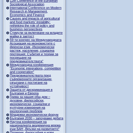
12th Conference of the European
Sociological Association
International Conference on Modern
Research in Management,
Economics and Finance
Causes and impacts of agricultural
and food markets’ instability:
rethinking the role of policy and
business perspectives
Стимули за включване на младите
майки в заетост
59-ти конгрес на Международната
Асоциация на икономистите с
френски език „Икономически
растеж, население, социална
протекция: Събития и теории за
посрещане на
предизвикателствата”
Международна конференция
“Economic integrations, competition
and cooperation”
Предизвикателствата пред
съвременните организации,
свързани с постигане на
устойчивост
Защита от дискриминация в
България и Европа
Грижа за нашия общ дом –
духовни, философски,
икономически, социални и
културни измерения на
екологичния проблем
Младежки икономически форум
България 2030 – започваме дебата
Научна конференция на
националната академична мрежа
към БАН „Връзки на развитието"
Промени, философия и нови