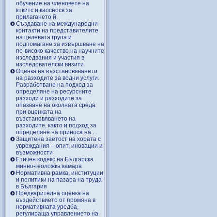
обучение на членовете на
кпкитс и каосносв за
прилагането й
Създаване на международни
контакти на представителите
на целевата група и
подпомагане за извършване на
по-високо качество на научните
изследвания и участия в
изследователски визити
Оценка на възстановяването
на разходите за водни услуги.
Разработване на подход за
определяне на ресурсните
разходи и разходите за
опазване на околната среда
при оценката на
възстановяването на
разходите, както и подход за
определяне на приноса на ...
Защитена заетост на хората с
увреждания – опит, иновации и
възможности
Етичен кодекс на Българска
минно-геоложка камара
Нормативна рамка, институции
и политики на пазара на труда
в България
Предварителна оценка на
въздействието от промяна в
нормативната уредба,
регулираща управлението на