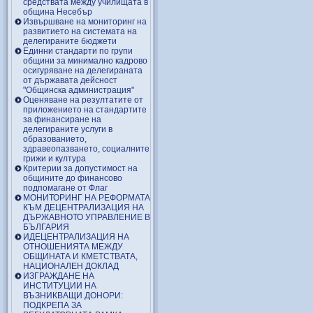
средствата между училищата в
община Несебър
Извършване на мониторинг на
развитието на системата на
делегираните бюджети
Единни стандарти по групи
общини за минимално кадрово
осигуряване на делегираната
от държавата дейсност
"Общинска администрация"
Оценяване на резултатите от
приложението на стандартите
за финансиране на
делегираните услуги в
образованието,
здравеопазването, социалните
грижи и култура
Критерии за допустимост на
общините до финансово
подпомагане от Флаг
МОНИТОРИНГ НА РЕФОРМАТА
КЪМ ДЕЦЕНТРАЛИЗАЦИЯ НА
ДЪРЖАВНОТО УПРАВЛЕНИЕ В
БЪЛГАРИЯ
ИДЕЦЕНТРАЛИЗАЦИЯ НА
ОТНОШЕНИЯТА МЕЖДУ
ОБЩИНАТА И КМЕТСТВАТА,
НАЦИОНАЛЕН ДОКЛАД
ИЗГРАЖДАНЕ НА
ИНСТИТУЦИИ НА
ВЪЗНИКВАЩИ ДОНОРИ:
ПОДКРЕПА ЗА