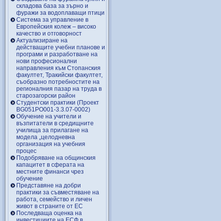
складова база за зърно и
фуражи за водоплаващи птици
Система за управление в
Европейския колеж – високо
качество и отговорност
Актуализиране на
действащите учебни планове и
програми и разработване на
нови професионални
направления към Стопанския
факултет, Тракийски факултет,
съобразно потребностите на
регионалния пазар на труда в
старозагорски район
Студентски практики (Проект
BG051PO001-3.3.07-0002)
Обучение на учители и
възпитатели в средищните
училища за прилагане на
модела „целодневна
организация на учебния
процес
Подобряване на общинския
капацитет в сферата на
местните финанси чрез
обучение
Представяне на добри
практики за съвместяване на
работа, семейство и личен
живот в страните от ЕС
Последваща оценка на
инвестициите на ЕСФ в