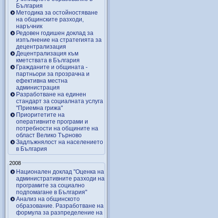
България
Методика за остойностяване
на общинските разходи,
наръчник
Редовен годишен доклад за
изпълнение на стратегията за
децентрализация
Децентрализация към
кметствата в България
Гражданите и общината -
партньори за прозрачна и
ефективна местна
администрация
Разработване на единен
стандарт за социалната услуга
"Приемна грижа"
Приоритетите на
оперативните програми и
потребности на общините на
област Велико Търново
Задлъжнялост на населението
в България
2008
Национален доклад "Оценка на
административните разходи на
програмите за социално
подпомагане в България"
Анализ на общинското
образование. Разработване на
формула за разпределение на