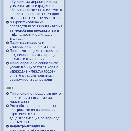
обучения за директорите на
училища, детски градини и
обслужващи звена в системата
на образованието, Операция:
BG051PO001/3.1-02 по ОПРЧР
Макроикономически
последствия от закриването на
въгледобивни предприятия и
ТЕЦ на местни въглища в
България
Парична динамика и
икономическа ефективност
Програми за целево социално
подпомагане и активиращи
политики в България
Финансиране на социалните
услуги в общността за хора с
увреждане - международен
опит, българска практика и
възможности за промени
2009
Финансиране предоставянето
на интегрирани услуги за
млади хора
Разработване на проект на
програма за изпълнение на
стратегията за
децентрализация за периода
2010-2013 г.
Децентрализация на
училищното образование в