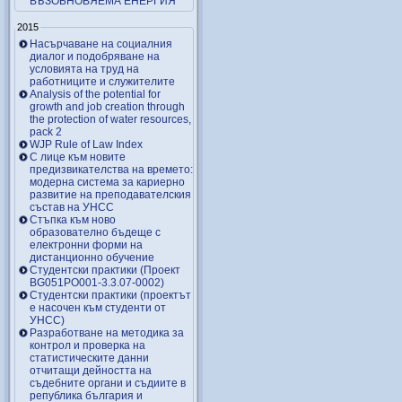
ВЪЗОБНОВЯЕМА ЕНЕРГИЯ
2015
Насърчаване на социалния
диалог и подобряване на
условията на труд на
работниците и служителите
Analysis of the potential for
growth and job creation through
the protection of water resources,
pack 2
WJP Rule of Law Index
С лице към новите
предизвикателства на времето:
модерна система за кариерно
развитие на преподавателския
състав на УНСС
Стъпка към ново
образователно бъдеще с
електронни форми на
дистанционно обучение
Студентски практики (Проект
BG051PO001-3.3.07-0002)
Студентски практики (проектът
е насочен към студенти от
УНСС)
Разработване на методика за
контрол и проверка на
статистическите данни
отчитащи дейността на
съдебните органи и съдиите в
република българия и