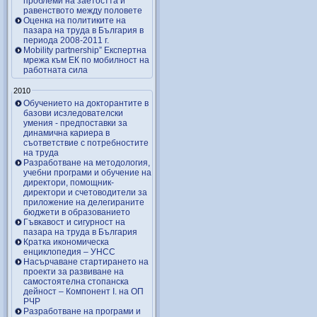
проблеми на заетостта и
равенството между половете
Оценка на политиките на
пазара на труда в България в
периода 2008-2011 г.
Mobility partnership” Експертна
мрежа към ЕК по мобилност на
работната сила
2010
Обучението на докторантите в
базови исзледователски
умения - предпоставки за
динамична кариера в
съответствие с потребностите
на труда
Разработване на методология,
учебни програми и обучение на
директори, помощник-
директори и счетоводители за
приложение на делегираните
бюджети в образованието
Гъвкавост и сигурност на
пазара на труда в България
Кратка икономическа
енциклопедия – УНСС
Насърчаване стартирането на
проекти за развиване на
самостоятелна стопанска
дейност – Компонент I. на ОП
РЧР
Разработване на програми и