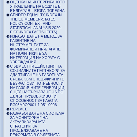
ОЦЕНКА НА ИНТЕРГИРАНОТО
УПРАВЛЕНИЕ НА ВОДИТЕ В
БЪЛГАРИЯ – ВТОРА ПОРЕДНА
GENDER EQUALITY INDEX IN
THE EU MEMBER-STATES:
POLICY CONTEXT AND
STATISTICAL ANALYSIS 2020-
EIGE-INDEX FACTSHEETS)
ИЗРАБОТВАНЕ НА МЕТОД ЗА
РАЗВИТИЕ НА
ИНСТРУМЕНТИТЕ ЗА
ФОРМИРАНЕ И ПРИЛАГАНЕ
НА ПОЛИТИКИТЕ ЗА
ИНТЕГРАЦИЯ НА ХОРАТА С
УВРЕЖДАНИЯ
СЪВМЕСТНИ ДЕЙСТВИЯ НА
СОЦИАЛНИТЕ ПАРТНЬОРИ ЗА
АДАПТИРАНЕ НА РАБОТНАТА
СРЕДА КЪМ СПЕЦИФИЧНИТЕ
ВЪЗРАСТОВИ ПОТРЕБНОСТИ
НА РАЗЛИЧНИТЕ ГЕНЕРАЦИИ,
С ЦЕЛ НАСЪРЧАВАНЕ НА ПО-
ДЪЛЪГ ТРУДОВ ЖИВОТ И
СПОСОБНОСТ ЗА РАБОТА,
BG05M9OP001-1.051-0006
REPLACE
РАЗРАБОТВАНЕ НА СИСТЕМА
ЗА МОНИТОРИНГ НА
АКТУАЛИЗИРАНАТА
СТРАТЕГИЯ ЗА
ПРОДЪЛЖАВАНЕ НА
РЕФОРМАТА В СЪДЕБНАТА