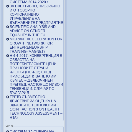
СИСТЕМА 2014-2020 г.
ЗА ЕФЕКТИВНО, ПРОЗРАЧНО
И ОТГОВОРНО
КОРПОРАТИВНО
УПРАВЛЕНИЕ НА
ДЪРЖАВНИТЕ ПРЕДПРИЯТИЯ
SCIENTIFIC ANALYSIS AND
ADVICE ON GENDER
EQUALITY IN THE EU
MIGRANT ACCELERATION FOR
GROWTH NETWORK FOR
ENTREPRENEURSHIP
TRAINING (MAGNET)
НИ-4-2017: КОНВЕРГЕНЦИЯ В
ОБЛАСТТА НА
ПОТРЕБИТЕЛСКИТЕ ЦЕНИ
ПРИ НОВИТЕ СТРАНИ
ЧЛЕНКИ (НСЧ-12) СЛЕД
ПРИСЪЕДИНЯВАНЕТО ИМ
КЪМ ЕС – ДЪЛБОЧИНЕН
ПРЕГЛЕД, НАСТОЯЩО НИВО И
ТЕНДЕНЦИИ. СЛУЧАЯТ С
БЪЛГАРИЯ
ТРЕТО СЪВМЕСТНО
ДЕЙСТВИЕ ЗА ОЦЕНКА НА
ЗДРАВНИТЕ ТЕХНОЛОГИИ
(JOINT ACTION 3 ON HEALTH
TECHNOLOGY ASSESSMENT –
HTA)
2019
СИСТЕМА ЗА ОЦЕНКА НА