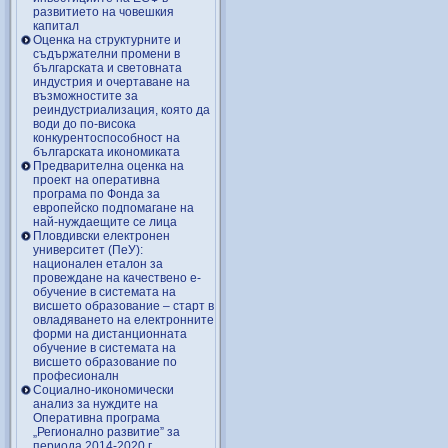
развитието на човешкия
капитал
Оценка на структурните и
съдържателни промени в
българската и световната
индустрия и очертаване на
възможностите за
реиндустриализация, която да
води до по-висока
конкурентоспособност на
българската икономиката
Предварителна оценка на
проект на оперативна
програма по Фонда за
европейско подпомагане на
най-нуждаещите се лица
Пловдивски електронен
университет (ПеУ):
национален еталон за
провеждане на качествено е-
обучение в системата на
висшето образование – старт в
овладяването на електронните
форми на дистанционната
обучение в системата на
висшето образование по
професионалн
Социално-икономически
анализ за нуждите на
Оперативна програма
„Регионално развитие” за
периода 2014-2020 г.