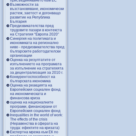
присъединяването към ЕС
Възможности за
възстановяване, икономически
растеж, заетост и догонващо
развитие на Република
България
Предизвикателства пред
трудовите пазари в контекста
на Стратегия “Европа 2020”
Синергия на политиката и
икономиката на регионално
ниво - предизвикателства пред
българските работодателски
организации
Оценка на резултатите от
изпълнението на програмата
за изпълнение на стратегията
за децентрализация за 2010 г.
Конкурентоспособност на
българската икономика
Оценка на реакцията на
Европейския социален фонд
на икономическата и
финансова криза
оценка на националните
програми, финансирани от
Европейския социален фонд
Inequalities in the world of work:
The effects of the crisis
(Неравенства в сферата на
труда: ефектите на кризата)
Експертна мрежа към ЕК по