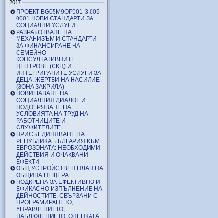
2017
ПРОЕКТ BG05M9OP001-3.005-
0001 НОВИ СТАНДАРТИ ЗА
СОЦИАЛНИ УСЛУГИ
РАЗРАБОТВАНЕ НА
МЕХАНИЗЪМ И СТАНДАРТИ
ЗА ФИНАНСИРАНЕ НА
СЕМЕЙНО-
КОНСУЛТАТИВНИТЕ
ЦЕНТРОВЕ (СКЦ) И
ИНТЕГРИРАНИТЕ УСЛУГИ ЗА
ДЕЦА, ЖЕРТВИ НА НАСИЛИЕ
(ЗОНА ЗАКРИЛА)
ПОВИШАВАНЕ НА
СОЦИАЛНИЯ ДИАЛОГ И
ПОДОБРЯВАНЕ НА
УСЛОВИЯТА НА ТРУД НА
РАБОТНИЦИТЕ И
СЛУЖИТЕЛИТЕ
ПРИСЪЕДИНЯВАНЕ НА
РЕПУБЛИКА БЪЛГАРИЯ КЪМ
ЕВРОЗОНАТА: НЕОБХОДИМИ
ДЕЙСТВИЯ И ОЧАКВАНИ
ЕФЕКТИ
ОБЩ УСТРОЙСТВЕН ПЛАН НА
ОБЩИНА ПЕЩЕРА
ПОДКРЕПА ЗА ЕФЕКТИВНО И
ЕФИКАСНО ИЗПЪЛНЕНИЕ НА
ДЕЙНОСТИТЕ, СВЪРЗАНИ С
ПРОГРАМИРАНЕТО,
УПРАВЛЕНИЕТО,
НАБЛЮДЕНИЕТО, ОЦЕНКАТА