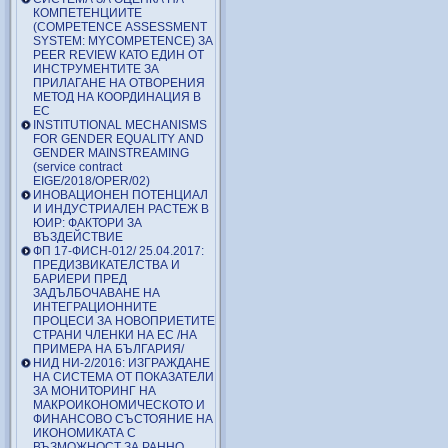
КОМПЕТЕНЦИИТЕ
(COMPETENCE ASSESSMENT
SYSTEM: MYCOMPETENCE) ЗА
PEER REVIEW КАТО ЕДИН ОТ
ИНСТРУМЕНТИТЕ ЗА
ПРИЛАГАНЕ НА ОТВОРЕНИЯ
МЕТОД НА КООРДИНАЦИЯ В
ЕС
INSTITUTIONAL MECHANISMS
FOR GENDER EQUALITY AND
GENDER MAINSTREAMING
(service contract
EIGE/2018/OPER/02)
ИНОВАЦИОНЕН ПОТЕНЦИАЛ
И ИНДУСТРИАЛЕН РАСТЕЖ В
ЮИР: ФАКТОРИ ЗА
ВЪЗДЕЙСТВИЕ
ФП 17-ФИСН-012/ 25.04.2017:
ПРЕДИЗВИКАТЕЛСТВА И
БАРИЕРИ ПРЕД
ЗАДЪЛБОЧАВАНЕ НА
ИНТЕГРАЦИОННИТЕ
ПРОЦЕСИ ЗА НОВОПРИЕТИТЕ
СТРАНИ ЧЛЕНКИ НА ЕС /НА
ПРИМЕРА НА БЪЛГАРИЯ/
НИД НИ-2/2016: ИЗГРАЖДАНЕ
НА СИСТЕМА ОТ ПОКАЗАТЕЛИ
ЗА МОНИТОРИНГ НА
МАКРОИКОНОМИЧЕСКОТО И
ФИНАНСОВО СЪСТОЯНИЕ НА
ИКОНОМИКАТА С
ВЪЗМОЖНОСТ ЗА РАННО