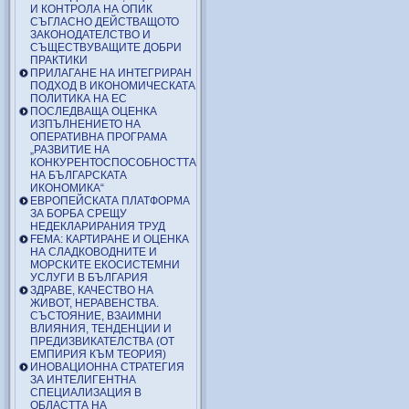
И КОНТРОЛА НА ОПИК
СЪГЛАСНО ДЕЙСТВАЩОТО
ЗАКОНОДАТЕЛСТВО И
СЪЩЕСТВУВАЩИТЕ ДОБРИ
ПРАКТИКИ
ПРИЛАГАНЕ НА ИНТЕГРИРАН
ПОДХОД В ИКОНОМИЧЕСКАТА
ПОЛИТИКА НА ЕС
ПОСЛЕДВАЩА ОЦЕНКА
ИЗПЪЛНЕНИЕТО НА
ОПЕРАТИВНА ПРОГРАМА
„РАЗВИТИЕ НА
КОНКУРЕНТОСПОСОБНОСТТА
НА БЪЛГАРСКАТА
ИКОНОМИКА“
ЕВРОПЕЙСКАТА ПЛАТФОРМА
ЗА БОРБА СРЕЩУ
НЕДЕКЛАРИРАНИЯ ТРУД
FEMA: КАРТИРАНЕ И ОЦЕНКА
НА СЛАДКОВОДНИТЕ И
МОРСКИТЕ ЕКОСИСТЕМНИ
УСЛУГИ В БЪЛГАРИЯ
ЗДРАВЕ, КАЧЕСТВО НА
ЖИВОТ, НЕРАВЕНСТВА.
СЪСТОЯНИЕ, ВЗАИМНИ
ВЛИЯНИЯ, ТЕНДЕНЦИИ И
ПРЕДИЗВИКАТЕЛСТВА (ОТ
ЕМПИРИЯ КЪМ ТЕОРИЯ)
ИНОВАЦИОННА СТРАТЕГИЯ
ЗА ИНТЕЛИГЕНТНА
СПЕЦИАЛИЗАЦИЯ В
ОБЛАСТТА НА