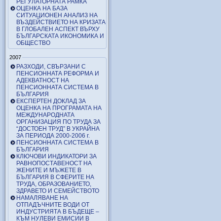
РЕГУЛАТОРНАТА РАМКА
ОЦЕНКА НА БАЗА
СИТУАЦИОНЕН АНАЛИЗ НА
ВЪЗДЕЙСТВИЕТО НА КРИЗАТА
В ГЛОБАЛЕН АСПЕКТ ВЪРХУ
БЪЛГАРСКАТА ИКОНОМИКА И
ОБЩЕСТВО
2007
РАЗХОДИ, СВЪРЗАНИ С
ПЕНСИОННАТА РЕФОРМА И
АДЕКВАТНОСТ НА
ПЕНСИОННАТА СИСТЕМА В
БЪЛГАРИЯ
ЕКСПЕРТЕН ДОКЛАД ЗА
ОЦЕНКА НА ПРОГРАМАТА НА
МЕЖДУНАРОДНАТА
ОРГАНИЗАЦИЯ ПО ТРУДА ЗА
“ДОСТОЕН ТРУД” В УКРАЙНА
ЗА ПЕРИОДА 2000-2006 г.
ПЕНСИОННАТА СИСТЕМА В
БЪЛГАРИЯ
КЛЮЧОВИ ИНДИКАТОРИ ЗА
РАВНОПОСТАВЕНОСТ НА
ЖЕНИТЕ И МЪЖЕТЕ В
БЪЛГАРИЯ В СФЕРИТЕ НА
ТРУДА, ОБРАЗОВАНИЕТО,
ЗДРАВЕТО И СЕМЕЙСТВОТО
НАМАЛЯВАНЕ НА
ОТПАДЪЧНИТЕ ВОДИ ОТ
ИНДУСТРИЯТА В БЪДЕЩЕ –
КЪМ НУЛЕВИ ЕМИСИИ В