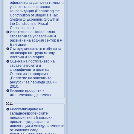
ефективната данъчна тежест в
условията на фискална
консолидация (Enhancing the
Contribution of Bulgaria’s Tax
System to Economic Growth in
the Conditions of Fiscal
Consolidation)
Изготвяне на Национална
стратегия за управление и
развитие на водния сектор в Р.
България
Сътрудничеството в областта
на пазара на труда между
Австрия и България
Оценка на постигането на
стратегическата и
специфичните цели на
Оперативна програма
„Развитие на човешките
ресурси” за периода 2007 ‑
2010.
Лихвени проценти и
икономическа динамика
2011
Релокализиране на
западноевропейските
предприятия в България:
преките чуждестранни
инвестиции и междуфирмените
отношения след