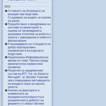
2013
Готовност на болниците за
реакция при бедствия.
Създаване на индекс за оценка
на риска
Разработване и внедряване на
система за мониторинг и
оценка на провежданата
държавна политика за работа с
хората с увреждания и нейното
финансиране
Утвърждаване на стандарти за
добро корпоративно
управление в българската
индустрия
Национална Информационна
мрежа по тема "Околна среда
(включително климатични
промени)
Развитие на академичния
състав на ВТУ ”Св. св. Кирил и
Методий”, гр. Велико Търново
чрез повишаване мотивацията
на младите хора за научна
работа
Анализ на факторите и
елементите на
конкурентоспособността в
управленската дейност на
фирмите от област Велико