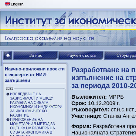
English
За нас
Научен състав
Структур
Разработване на п
Научно-приложни проекти
с експерти от ИИИ -
изпълнение на стр
завършени
за периода 2010-20
2021
ИЗСЛЕДВАНЕ НА
Възложител:
МРРБ
ЗАВИСИМОСТИ МЕЖДУ
Срок:
10.12.2009 г.
РАЗМЕРА НА СИВАТА
ИКОНОМИКА И ИНДИКАТОРИ
Ръководител:
ст.н.с.ІІс
ЗА ИКОНОМИЧЕСКО
Участници:
Станка Анге
РАЗВИТИЕ
ПРИЛОЖЕНИЕ НА
МОНЕТАРНИЯ МЕТОД ЗА
Форма:
Разработена про
ОЦЕНКА НА РАЗМЕРА НА
Националната Стратегия
СИВАТА ИКОНОМИКА В