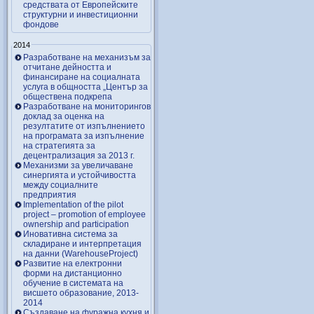
средствата от Европейските
структурни и инвестиционни
фондове
2014
Разработване на механизъм за
отчитане дейността и
финансиране на социалната
услуга в общността „Център за
обществена подкрепа
Разработване на мониторингов
доклад за оценка на
резултатите от изпълнението
на програмата за изпълнение
на стратегията за
децентрализация за 2013 г.
Механизми за увеличаване
синергията и устойчивостта
между социалните
предприятия
Implementation of the pilot
project – promotion of employee
ownership and participation
Иновативна система за
складиране и интерпретация
на данни (WarehouseProject)
Развитие на електронни
форми на дистанционно
обучение в системата на
висшето образование, 2013-
2014
Създаване на фуражна кухня и