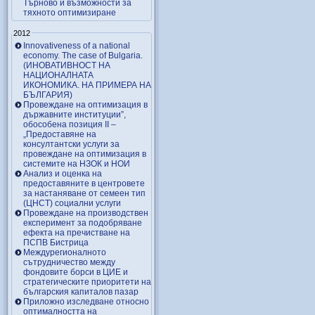
Търново и възможности за
тяхното оптимизиране
2012
Innovativeness of a national
economy. The case of Bulgaria.
(ИНОВАТИВНОСТ НА
НАЦИОНАЛНАТА
ИКОНОМИКА. НА ПРИМЕРА НА
БЪЛГАРИЯ)
Провеждане на оптимизация в
държавните институции”,
обособена позиция ІІ –
„Предоставяне на
консултантски услуги за
провеждане на оптимизация в
системите на НЗОК и НОИ
Анализ и оценка на
предоставяните в центровете
за настаняване от семеен тип
(ЦНСТ) социални услуги
Провеждане на производствен
експеримент за подобряване
ефекта на пречистване на
ПСПВ Бистрица
Междурегионалното
сътрудничество между
фондовите борси в ЦИЕ и
стратегическите приоритети на
българския капиталов пазар
Приложно изследване относно
оптималността на