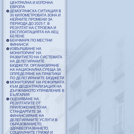
ЦЕНТРАЛНА И ИЗТОЧНА
ЕВРОПА
ДЕМОГРАФСКА СИТУАЦИЯ В
30 КИЛОМЕТРОВАТА ЗОНА И
НЕЙНИТЕ ПРОМЕНИ ЗА
ПЕРИОДА ДО 2025 Г. В
РЕЗУЛТАТ НА СТРОЕЖА И
ЕКСПЛОАТАЦИЯТА НА АЕЦ
БЕЛЕНЕ
БЕНЧМАРК ПО МЕСТНИ
ФИНАНСИ
ИЗВЪРШВАНЕ НА
МОНИТОРИНГ НА
РАЗВИТИЕТО НА СИСТЕМАТА
НА ДЕЛЕГИРАНИТЕ
БЮДЖЕТИ. ОРГАНИЗИРАНЕ
НА НАЦИОНАЛНА СРЕЩА ЗА
ОПРЕДЕЛЯНЕ НА ПРАКТИКИ
ПО ДЕЛЕГИРАНИТЕ БЮДЖЕТИ
МОНИТОРИНГ НА РЕФОРМАТА
КЪМ ДЕЦЕНТРАЛИЗАЦИЯ НА
ДЪРЖАВНОТО УПРАВЛЕНИЕ В
БЪЛГАРИЯ
ОЦЕНЯВАНЕ НА
РЕЗУЛТАТИТЕ ОТ
ПРИЛОЖЕНИЕТО НА
СТАНДАРТИТЕ ЗА
ФИНАНСИРАНЕ НА
ДЕЛЕГИРАНИТЕ УСЛУГИ В
ОБРАЗОВАНИЕТО,
ЗДРАВЕОПАЗВАНЕТО,
СОЦИАЛНИТЕ ГРИЖИ И