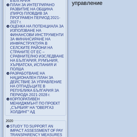
БЪЛГАРИЯ
управление
ПЛАН ЗА ИНТЕГРИРАНО
РАЗВИТИЕ НА ОБЩИНА
(ПИРО) ПЛОВДИВ ЗА
ПРОГРАМЕН ПЕРИОД 2021-
2027 г.
ОЦЕНКА НА ПОТЕНЦИАЛА ЗА
ИЗПОЛЗВАНЕ НА
ФИНАНСОВИ ИНСТРУМЕНТИ
ЗА ФИНАНСИРАНЕ НА
ИНФРАСТРУКТУРА В
СЕЛСКИТЕ РАЙОНИ НА
СТРАНИТЕ ОТ ЕС –
СРАВНИТЕЛНО ИЗСЛЕДВАНЕ
НА БЪЛГАРИЯ, РУМЪНИЯ,
ХЪРВАТСКА, ИСПАНИЯ И
ПОЛША
РАЗРАБОТВАНЕ НА
НАЦИОНАЛЕН ПЛАН ЗА
ДЕЙСТВИЕ ЗА УПРАВЛЕНИЕ
НА ОТПАДЪЦИТЕ В
РЕПУБЛИКА БЪЛГАРИЯ ЗА
ПЕРИОДА 2021-2028 г.
КОРПОРАТИВЕН
МЕНИДЖМЪНТ ПО ПРОЕКТ
„СЪРБИЯ“ НА "ОВЕРГАЗ
ХОЛДИНГ" АД
2020
STUDY TO SUPPORT AN
IMPACT ASSESSMENT OF PAY
TRANSPARENCY MEASURES