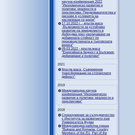
научна конференция 2022
"Икономическо развитие и
политики: реалности и
перспективи. Предизвикателства и
рискове в условията на
наслагващи се кризи"
17.10.2022 г. - кръгла маса
„Възможности за устойчиво
развитие на земеделието в
Добруджа чрез увеличаване на
добавената стойност по
производствената и търговската
верига“
09.03.2022 - кръгла маса
"Енергийната бедност в България:
дефиниране и политики"
2021
Кръгла маса „Съвременни
трансформации на стопанската
дейност”
2019
Международна научна
конференция “Икономическо
развитие и политики: реалности и
перспективи”
2018
Споразумение за сътрудничество
с Института за развитието към
Университета Фудан
Международна работна среща
"Bulgaria and Romania: Country
Members of the EU, Part of the