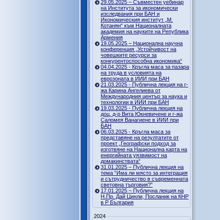
29.05.2025 – Съвместен уебинар
на Института за икономически
изследвания при БАН и
Икономическия институт „М.
Котанян“ към Националната
академия на науките на Република
Армения
19.05.2025 – Национална научна
конференция „Устойчивост на
човешките ресурси за
конкурентоспособна икономика“
04.04.2025 - Кръгла маса за пазара
на труда в условията на
еврозоната в ИИИ при БАН
21.03.2025 - Публична лекция на г-
жа Карина Ангелиева от
Международния център за наука и
технологии в ИИИ при БАН
19.03.2025 - Публична лекция на
доц. д-р Вита Юкневичене и г-жа
Саломея Ванагиене в ИИИ при
БАН
06.03.2025 - Кръгла маса за
представяне на резултатите от
проект „Географски подход за
изготвяне на Национална карта на
енергийната уязвимост на
домакинствата“
31.01.2025 – Публична лекция на
тема “Има ли място за интеграция
и сътрудничество в съвременната
световна търговия?”
17.01.2025 – Публична лекция на
Н.Пр. Дай Цинли, Посланик на КНР
в Р България
2024