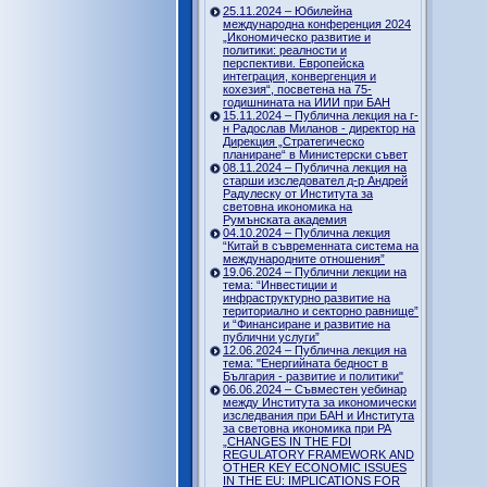
25.11.2024 – Юбилейна
международна конференция 2024
„Икономическо развитие и
политики: реалности и
перспективи. Европейска
интеграция, конвергенция и
кохезия“, посветена на 75-
годишнината на ИИИ при БАН
15.11.2024 – Публична лекция на г-
н Радослав Миланов - директор на
Дирекция „Стратегическо
планиране“ в Министерски съвет
08.11.2024 – Публична лекция на
старши изследовател д-р Андрей
Радулеску от Института за
световна икономика на
Румънската академия
04.10.2024 – Публична лекция
“Китай в съвременната система на
международните отношения”
19.06.2024 – Публични лекции на
тема: “Инвестиции и
инфраструктурно развитие на
териториално и секторно равнище”
и “Финансиране и развитие на
публични услуги”
12.06.2024 – Публична лекция на
тема: "Енергийната бедност в
България - развитие и политики"
06.06.2024 – Съвместен уебинар
между Института за икономически
изследвания при БАН и Института
за световна икономика при РА
„CHANGES IN THE FDI
REGULATORY FRAMEWORK AND
OTHER KEY ECONOMIC ISSUES
IN THE EU: IMPLICATIONS FOR