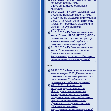
конференция на тема
„Променящата се балканска
миграция“
15.04.2026 – Публична лекция на д-
р Сабине Бонакер-Брус на тема
„Развитие на академичните умения
в ерата на изкуствения интелект:
изводи от проекта за академични
умения на Оксфордския
университет“
01.04.2026 – Публична лекция на
тема “Проект FLAG FICET (ФЛАГ –
Финансов инструмент за преход
към чиста енергия): дейности,
резултати и научени уроци”
11.02.2026 – Публична лекция на
тема “Предизвикателства пред
българската икономика:
Академични решения от Института
за икономически изследвания”
2025
24.11.2025 – Международна научна
конференция 2025 „Икономическо
развитие и политики: реалности и
перспективи. Устойчивост в
условия на глобални промени“
20.06.2025 – Съвместен
международен семинар на
Института за икономически
изследвания при Българската
академия на науките и Института
за световна икономика към
Румънската академия на тема
„Устойчиво развитие,
индустриална политика и растеж“