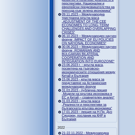
перспективи. Национални и
европейски предизвикателства на
прехода към зелена икономика"
09.11.2023 – Международна
тристранна кръгла маса
„ADJUSTMENT OF THE CEE
ECONOMIES TO LONG-TERM
CHALLENGES AND OVERLAPPING
CRISES“
06.10.2023 – Международен научен
форум „IMPACT OF EU POLICIES
ON NATIONAL ECONOMIES“
30.06.2023 – Международен научен
форум „ROMANIAN AND
BULGARIAN BILATERAL
COOPERATION AND
INTEGRATION INTO EUROZONE“
23.06.2023 г. - кръгла маса,
посветена на търговско-
икономическите отношения между
Китай и България
15.06.2023 - кръгла маса за
представяне на Астанинския
международен форум
31.03.2023 - публична лекция
„Модели на кръгова икономика в
ЕС и Китай – сравнителен анализ“
31.03.2023 - кръгла маса
„Реалности и перспективи за
българската кръгова икономика”
17.01.2023 - лекция на Н.Пр. Дун
Сяодзюн, посланик на КНР в
България
2022
21-22.11.2022 - Международна