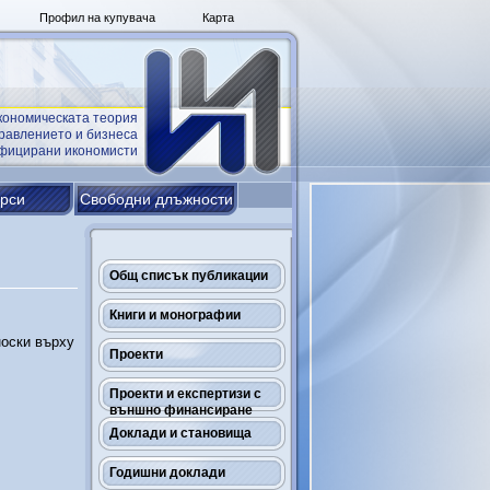
Профил на купувача
Карта
кономическата теория
равлението и бизнеса
ифицирани икономисти
урси
Свободни длъжности
Общ списък публикации
Книги и монографии
носки върху
Проекти
Проекти и експертизи с
външно финансиране
Доклади и становища
Годишни доклади