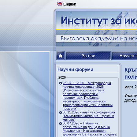
English
За нас
Научен 
Научни форуми
Кръг
поли
2026
23-24.11.2026 – Международна
научна конференция 2026
март 2
„Икономическо развитие и
политики: реалности и
Участи
перспективи. Глобална
доходи
несигурност, икономически
трансформации и технологични
промени“
03.11.2026 - научна конференция
„Климатична миграция – факти и
митове“
08.07.2026 – Публична
презентация на доц. д-р Маню
Моравенов - Изпълнителен
директор на Българската фондова