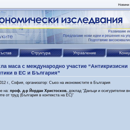
Новини
Развиваме и
Предлагаме нови идеи и решения на уп
Подготвяме висококвал
състав
Структура
Управление
Конк
ла маса с международно участие “Антикризисни
тики в ЕС и България”
012 г., София, организатор: Съюз на икономистите в България
е на:
проф. д-р Йордан Христосков,
доклад “Данъци и осигурителни в
те от труд (България в контекста на ЕС)”