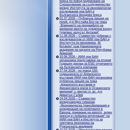
борса по повод подписване на
Споразумение за сътрудничество
между Института за икономически
изследвания при БАН и
Българската фондова борса
01.07.2026 – Публична лекция на
проф. д-р Мустафа Боз на тема
„Влиянието на продажбите на
жилищни имоти на чужденци върху
туризма: казусът Анталия“
11.06.2026 – Съвместен уебинар с
изследователи от ИИИ при БАН и
Института по икономика „М.
Котанян“ към Националната
академия на науките на Република
Армения
10.06.2026 - ИИИ при БАН
организира представяне на втория
Годишен доклад за ESG отчитането
на българските компании
27.04.2026 - по повод 150-
годишнината от Априлското
въстание ИИИ при БАН организира
публична лекция на тема
„Априлското въстание и
финансовата криза в Османската
империя“ с лектор гл. ас. д-р
Димитър Събев
24.04.2026 – Съвместен
международен семинар
„Икономическа трансформация и
координация на политиките в
Европа: приемане на еврото, зелен
преход и глобална интеграция“ на
ИИИ при БАН и Института за
световна икономика на
Румънската академия
16.04.2026 – Международна научна