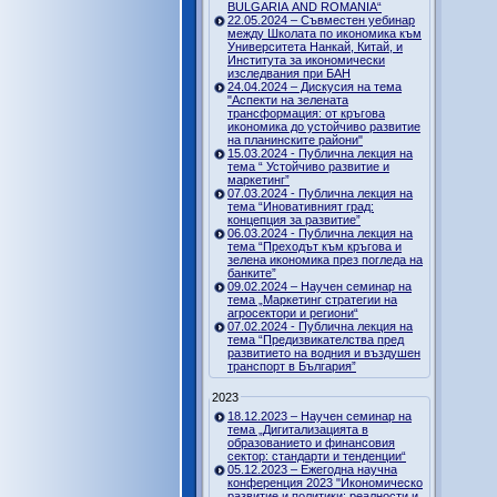
BULGARIA AND ROMANIA“
22.05.2024 – Съвместен уебинар
между Школата по икономика към
Университета Нанкай, Китай, и
Института за икономически
изследвания при БАН
24.04.2024 – Дискусия на тема
"Аспекти на зелената
трансформация: от кръгова
икономика до устойчиво развитие
на планинските райони"
15.03.2024 - Публична лекция на
тема “ Устойчиво развитие и
маркетинг”
07.03.2024 - Публична лекция на
тема “Иновативният град:
концепция за развитие”
06.03.2024 - Публична лекция на
тема “Преходът към кръгова и
зелена икономика през погледа на
банките”
09.02.2024 – Научен семинар на
тема „Маркетинг стратегии на
агросектори и региони“
07.02.2024 - Публична лекция на
тема “Предизвикателства пред
развитието на водния и въздушен
транспорт в България”
2023
18.12.2023 – Научен семинар на
тема „Дигитализацията в
образованието и финансовия
сектор: стандарти и тенденции“
05.12.2023 – Ежегодна научна
конференция 2023 "Икономическо
развитие и политики: реалности и