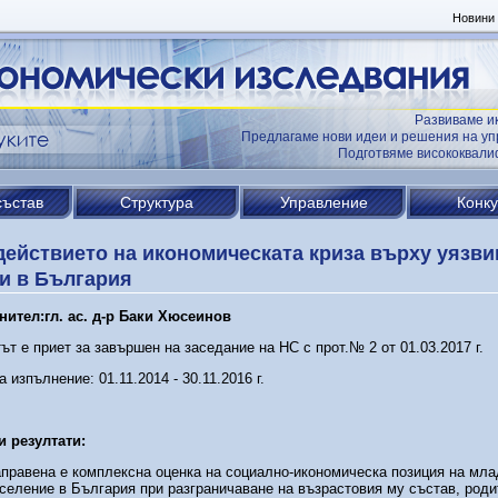
Новини
Развиваме и
Предлагаме нови идеи и решения на уп
Подготвяме висококвал
състав
Структура
Управление
Конк
ействието на икономическата криза върху уязв
и в България
нител:
гл. ас. д-р Баки Хюсеинов
ът е приет за завършен на заседание на НС с прот.№ 2 от 01.03.2017 г.
а изпълнение: 01.11.2014 - 30.11.2016 г.
и резултати:
правена е комплексна оценка на социално-икономическа позиция на мла
селение в България при разграничаване на възрастовия му състав, роди