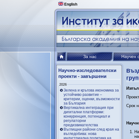
English
За нас
Научен 
Научно-изследователски
Възд
проекти - завършени
груп
2026
Изпъл
Зелена и кръгова икономика за
устойчиво развитие –
Проект
критерии, оценки, възможности
за България
Срок н
Вертикална интеграция при
дигитални платформи:
конкуренция, потенциал и
регулаторни
Научн
предизвикателства
Въглищни райони след края на
На
въгледобива: нова
на
индустриална политика на