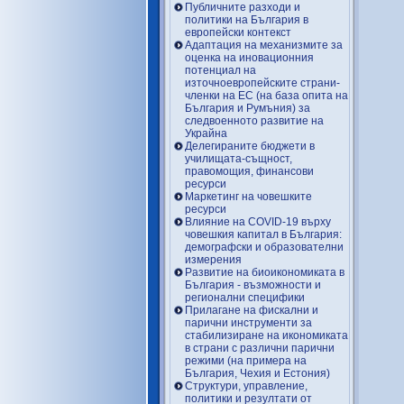
Публичните разходи и
политики на България в
европейски контекст
Адаптация на механизмите за
оценка на иновационния
потенциал на
източноевропейските страни-
членки на ЕС (на база опита на
България и Румъния) за
следвоенното развитие на
Украйна
Делегираните бюджети в
училищата-същност,
правомощия, финансови
ресурси
Маркетинг на човешките
ресурси
Влияние на COVID-19 върху
човешкия капитал в България:
демографски и образователни
измерения
Развитие на биоикономиката в
България - възможности и
регионални специфики
Прилагане на фискални и
парични инструменти за
стабилизиране на икономиката
в страни с различни парични
режими (на примера на
България, Чехия и Естония)
Структури, управление,
политики и резултати от