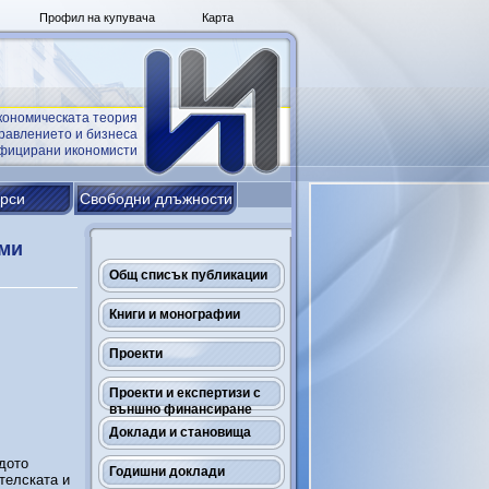
Профил на купувача
Карта
кономическата теория
равлението и бизнеса
ифицирани икономисти
урси
Свободни длъжности
ими
Общ списък публикации
Книги и монографии
Проекти
Проекти и експертизи с
външно финансиране
Доклади и становища
дото
Годишни доклади
телската и