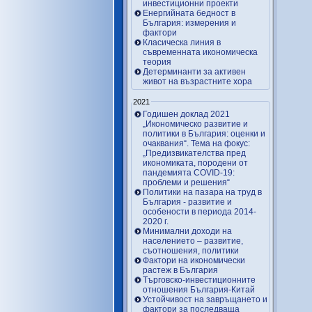
инвестиционни проекти
Енергийната бедност в
България: измерения и
фактори
Класическа линия в
съвременната икономическа
теория
Детерминанти за активен
живот на възрастните хора
2021
Годишен доклад 2021
„Икономическо развитие и
политики в България: оценки и
очаквания“. Тема на фокус:
„Предизвикателства пред
икономиката, породени от
пандемията COVID-19:
проблеми и решения“
Политики на пазара на труд в
България - развитие и
особености в периода 2014-
2020 г.
Минимални доходи на
населението – развитие,
съотношения, политики
Фактори на икономически
растеж в България
Търговско-инвестиционните
отношения България-Китай
Устойчивост на завръщането и
фактори за последваща