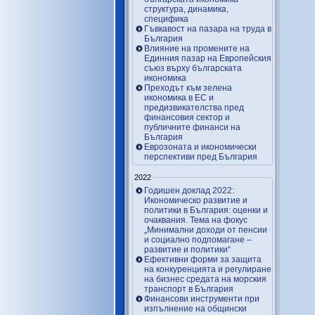
структура, динамика,
специфика
Гъвкавост на пазара на труда в
България
Влияние на промените на
Единния пазар на Европейския
съюз върху българската
икономика
Преходът към зелена
икономика в ЕС и
предизвикателства пред
финансовия сектор и
публичните финанси на
България
Еврозоната и икономически
перспективи пред България
2022
Годишен доклад 2022:
Икономическо развитие и
политики в България: оценки и
очаквания. Тема на фокус
„Минимални доходи от пенсии
и социално подпомагане –
развитие и политики“
Ефективни форми за защита
на конкуренцията и регулиране
на бизнес средата на морския
транспорт в България
Финансови инструменти при
изпълнение на общински