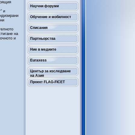
тоящия
Научни форуми
“ и
лидизирани
Обучение и мобилност
дни
Списания
телното
стигане на
очното и
Партньорства
Ние в медиите
Euraxess
Център за изследване
на Азия
Проект FLAG-FICET