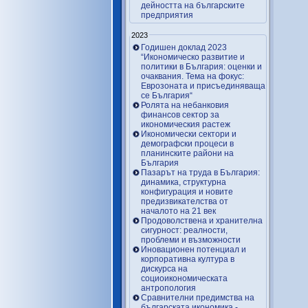
дейността на българските
предприятия
2023
Годишен доклад 2023
“Икономическо развитие и
политики в България: оценки и
очаквания. Тема на фокус:
Еврозоната и присъединяваща
се България“
Ролята на небанковия
финансов сектор за
икономическия растеж
Икономически сектори и
демографски процеси в
планинските райони на
България
Пазарът на труда в България:
динамика, структурна
конфигурация и новите
предизвикателства от
началото на 21 век
Продоволствена и хранителна
сигурност: реалности,
проблеми и възможности
Иновационен потенциал и
корпоративна култура в
дискурса на
социоикономическата
антропология
Сравнителни предимства на
българската икономика -