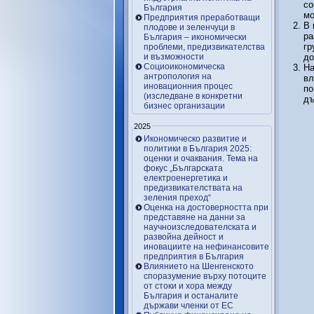
со
България
мо
Предприятия преработващи
В 
плодове и зеленчуци в
ра
България – икономически
гр
проблеми, предизвикателства
и възможности
до
Социоикономическа
На
антропология на
вл
иновационния процес
по
(изследване в конкретни
дъ
бизнес организации
2025
Икономическо развитие и
политики в България 2025:
оценки и очаквания. Тема на
фокус „Българската
електроенергетика и
предизвикателствата на
зеления преход“
Оценка на достоверността при
представяне на данни за
научноизследователската и
развойна дейност и
иновациите на нефинансовите
предприятия в България
Влиянието на Шенгенското
споразумение върху потоците
от стоки и хора между
България и останалите
държави членки от ЕС