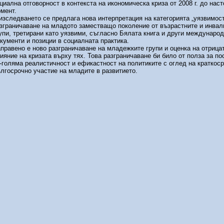
циална отговорност в контекста на икономическа криза от 2008 г. до нас
мент.
изследването се предлага нова интерпретация на категорията „уязвимост
зграничаване на младото заместващо поколение от възрастните и инва
упи, третирани като уязвими, съгласно Бялата книга и други междунаро
кументи и позиции в социалната практика.
правено е ново разграничаване на младежките групи и оценка на отрица
ияние на кризата върху тях. Това разграничаване би било от полза за по
-голяма реалистичност и ефикастност на политиките с оглед на краткоср
лгосрочно участие на младите в развитието.