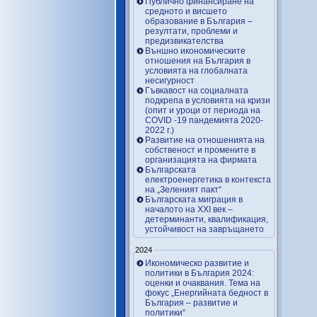
Публично финансиране на
средното и висшето
образование в България –
резултати, проблеми и
предизвикателства
Външно икономическите
отношения на България в
условията на глобалната
несигурност
Гъвкавост на социалната
подкрепа в условията на кризи
(опит и уроци от периода на
COVID -19 пандемията 2020-
2022 г.)
Развитие на отношенията на
собственост и промените в
организацията на фирмата
Българската
електроенергетика в контекста
на „Зеленият пакт“
Българската миграция в
началото на ХХІ век –
детерминанти, квалификация,
устойчивост на завръщането
2024
Икономическо развитие и
политики в България 2024:
оценки и очаквания. Тема на
фокус „Енергийната бедност в
България – развитие и
политики“