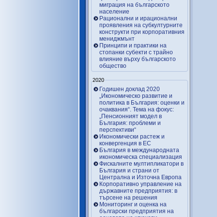
миграция на българското
население
Рационални и ирационални
проявления на субкултурните
конструкти при корпоративния
мениджмънт
Принципи и практики на
стопанки субекти с трайно
влияние върху българското
общество
2020
Годишен доклад 2020
„Икономическо развитие и
политика в България: оценки и
очаквания“. Тема на фокус:
„Пенсионният модел в
България: проблеми и
перспективи“
Икономически растеж и
конвергенция в ЕС
България в международната
икономическа специализация
Фискалните мултипликатори в
България и страни от
Централна и Източна Европа
Корпоративно управление на
държавните предприятия: в
търсене на решения
Мониторинг и оценка на
български предприятия на