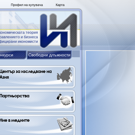
Профил на купувача
Карта
кономическата теория
равлението и бизнеса
ифицирани икономисти
нкурси
Свободни длъжности
Център за изследване на 
Азия 
Партньорства
Ние в медиите