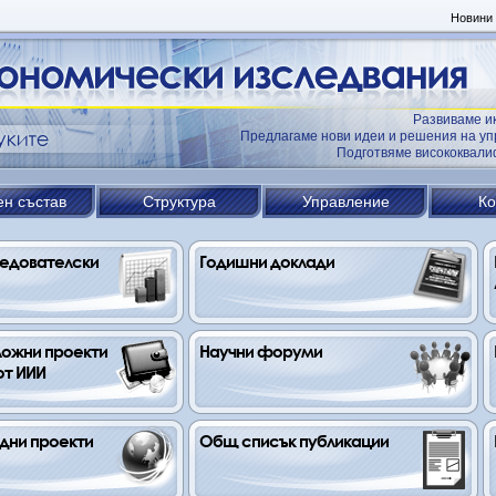
Новини
Развиваме и
Предлагаме нови идеи и решения на уп
Подготвяме висококвал
ен състав
Структура
Управление
Ко
едователски 
Годишни доклади
ожни проекти 
Научни форуми
от ИИИ
ни проекти
Общ списък публикации