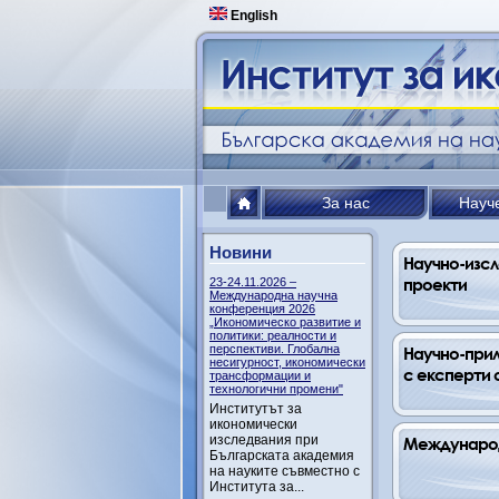
English
За нас
Науч
Новини
Научно-изсл
проекти
23-24.11.2026 –
Международна научна
конференция 2026
„Икономическо развитие и
политики: реалности и
перспективи. Глобална
Научно-прил
несигурност, икономически
с експерти 
трансформации и
технологични промени"
Институтът за
икономически
изследвания при
Международ
Българската академия
на науките съвместно с
Института за...