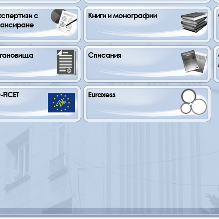
спертизи с 
Книги и монографии
нансиране
становища
Списания
-FICET
Euraxess