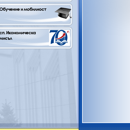
Обучение и мобилност
сп. Икономическа       
мисъл