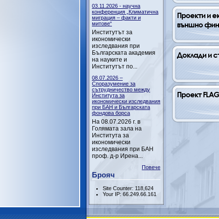
03.11.2026 - научна
конференция „Климатична
Проекти и ек
миграция – факти и
външно фи
митове“
Институтът за
икономически
изследвания при
Българската академия
Доклади и 
на науките и
Институтът по...
08.07.2026 –
Споразумение за
сътрудничество между
Проект FLAG
Института за
икономически изследвания
при БАН и Българската
фондова борса
На 08.07.2026 г. в
Голямата зала на
Института за
икономически
изследвания при БАН
проф. д-р Ирена...
Повече
Брояч
Site Counter: 118,624
Your IP: 66.249.66.161