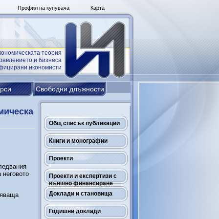
Профил на купувача
Карта
кономическата теория
равлението и бизнеса
ифицирани икономисти
урси
Свободни длъжности
мическа
Общ списък публикации
Книги и монографии
Проекти
следвания
 неговото
Проекти и експертизи с
външно финансиране
Доклади и становища
няваща
Годишни доклади