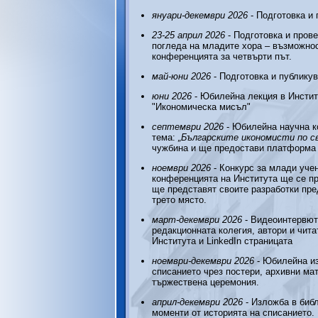
януари-декември 2026
- Подготовка и 
23-25 април 2026
- Подготовка и пров
погледа на младите хора – възможнос
конференцията за четвърти път.
май-юни 2026
- Подготовка и публикув
юни 2026
- Юбилейна лекция в Инстит
"Икономическа мисъл"
септември 2026
- Юбилейна научна к
тема:
„Българските икономисти по св
чужбина и ще предостави платформа з
ноември 2026
- Конкурс за млади уче
конференцията на Института ще се пр
ще представят своите разработки пре
трето място.
март-декември 2026
- Видеоинтервюта
редакционната колегия, автори и чит
Института и LinkedIn страницата
ноември-декември 2026
- Юбилейна из
списанието чрез постери, архивни ма
тържествена церемония.
април-декември 2026
- Изложба в биб
моменти от историята на списанието.