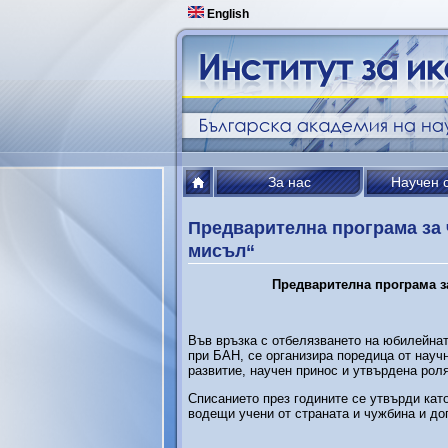
English
За нас
Научен 
Предварителна програма за 
мисъл“
Предварителна програма з
Във връзка с отбелязването на юбилейнат
при БАН, се организира поредица от науч
развитие, научен принос и утвърдена рол
Списанието през годините се утвърди кат
водещи учени от страната и чужбина и до