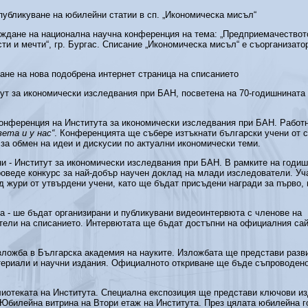
публикуване на юбилейни статии в сп. „Икономическа мисъл“
еждане на национална научна конференция на тема: „Предприемачествот
ти и мечти“, гр. Бургас. Списание „Икономическа мисъл“ е съорганизато
ане на нова подобрена интернет страница на списанието
ут за икономически изследвания при БАН, посветена на 70-годишнината 
онференция на Института за икономически изследвания при БАН. Работ
ета и у нас“
. Конференцията ще събере изтъкнати български учени от с
а обмен на идеи и дискусии по актуални икономически теми.
ни - Институт за икономически изследвания при БАН. В рамките на годи
оведе конкурс за най-добър научен доклад на млади изследователи. Уч
д жури от утвърдени учени, като ще бъдат присъдени награди за първо, 
 - ше бъдат организирани и публикувани видеоинтервюта с членове на
атели на списанието. Интервютата ще бъдат достъпни на официалния сай
ложба в Българска академия на науките. Изложбата ще представи разв
териали и научни издания. Официалното откриване ще бъде съпроводено
лиотеката на Института. Специална експозиция ще представи ключови из
 Юбилейна витрина на Втори етаж на Института. През цялата юбилейна 