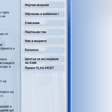
Научни форуми
о през
Обучение и мобилност
р на
Списания
Партньорства
на сп.
Ние в медиите
на
траната и
Euraxess
шната
Център за изследване
астниците
на Азия
второ и
Проект FLAG-FICET
т на
итието на
 с
дания и
година ще