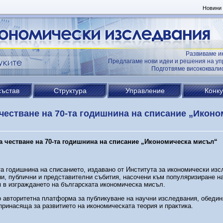
Новини
Развиваме и
Предлагаме нови идеи и решения на уп
Подготвяме висококвал
състав
Структура
Управление
Конк
честване на 70-та годишнина на списание „Иконо
а честване на 70-та годишнина на списание „Икономическа мисъл“
а годишнина на списанието, издавано от Института за икономически из
ни, публични и представителни събития, насочени към популяризиране на
я в изграждането на българската икономическа мисъл.
о авторитетна платформа за публикуване на научни изследвания, обеди
принасяща за развитието на икономическата теория и практика.