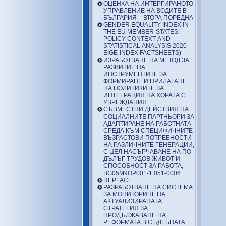
ОЦЕНКА НА ИНТЕРГИРАНОТО
УПРАВЛЕНИЕ НА ВОДИТЕ В
БЪЛГАРИЯ – ВТОРА ПОРЕДНА
GENDER EQUALITY INDEX IN
THE EU MEMBER-STATES:
POLICY CONTEXT AND
STATISTICAL ANALYSIS 2020-
EIGE-INDEX FACTSHEETS)
ИЗРАБОТВАНЕ НА МЕТОД ЗА
РАЗВИТИЕ НА
ИНСТРУМЕНТИТЕ ЗА
ФОРМИРАНЕ И ПРИЛАГАНЕ
НА ПОЛИТИКИТЕ ЗА
ИНТЕГРАЦИЯ НА ХОРАТА С
УВРЕЖДАНИЯ
СЪВМЕСТНИ ДЕЙСТВИЯ НА
СОЦИАЛНИТЕ ПАРТНЬОРИ ЗА
АДАПТИРАНЕ НА РАБОТНАТА
СРЕДА КЪМ СПЕЦИФИЧНИТЕ
ВЪЗРАСТОВИ ПОТРЕБНОСТИ
НА РАЗЛИЧНИТЕ ГЕНЕРАЦИИ,
С ЦЕЛ НАСЪРЧАВАНЕ НА ПО-
ДЪЛЪГ ТРУДОВ ЖИВОТ И
СПОСОБНОСТ ЗА РАБОТА,
BG05M9OP001-1.051-0006
REPLACE
РАЗРАБОТВАНЕ НА СИСТЕМА
ЗА МОНИТОРИНГ НА
АКТУАЛИЗИРАНАТА
СТРАТЕГИЯ ЗА
ПРОДЪЛЖАВАНЕ НА
РЕФОРМАТА В СЪДЕБНАТА