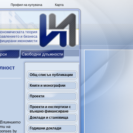
Профил на купувача
Карта
кономическата теория
равлението и бизнеса
ифицирани икономисти
урси
Свободни длъжности
илност
Общ списък публикации
Книги и монографии
Проекти
Проекти и експертизи с
външно финансиране
Доклади и становища
“Влиянието
сти на
Годишни доклади
sponses by