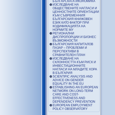
БЪЛГАРСКАТА ИКОНОМИКА
ИЗСЛЕДВАНЕ НА
ОБЩЕСТВЕНИТЕ НАГЛАСИ И
ЦЕННОСТНИТЕ ОРИЕНТАЦИИ
КЪМ СЪВРЕМЕННИЯ
БЪЛГАРСКИЯ КНИЖОВЕН
ЕЗИК КАТО ФАКТОР ПРИ
КОДИФИКАЦИЯТА НА
НОРМИТЕ МУ
РЕГИОНАЛНИ
ДИСПРОПОРЦИИ И БИЗНЕС
ВЪЗМОЖНОСТИ
БЪЛГАРСКИЯ КАПИТАЛОВ
ПАЗАР – ПРОБЛЕМИ И
ПЕРСПЕКТИВИ В
СРАВНИТЕЛЕН ПЛАН
ИЗСЛЕДВАНЕ НА
СКЛОННОСТТА КЪМ РИСК И
ИНВЕСТИЦИОННИТЕ
НАГЛАСИ НА МЛАДИТЕ ХОРА
В БЪЛГАРИЯ
SCIENTIFIC ANALYSIS AND
ADVICE ON GENDER
EQUALITY IN THE EU
ESTABLISHING AN EUROPEAN
NETWORK ON LONG-TERM
CARE AND COST-
EFFECTIVENESS AND
DEPENDENCY PREVENTION
EUROPEAN EMPLOYMENT
POLICY OBSERVATORY