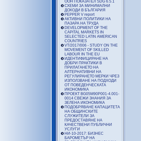
ООН ПОКАЗАТЕЛ SDG 6.5.1
СХЕМИ ЗА МИНИМАЛНИ
ДОХОДИ В БЪЛГАРИЯ
PEPPER V report
АКТИВНИ ПОЛИТИКИ НА
ПАЗАРА НА ТРУДА
DEVELOPMENT OF THE
CAPITAL MARKETS IN
SELECTED LATIN AMERICAN
COUNTRIES
VT/2017/006 - STUDY ON THE
MOVEMENT OF SKILLED
LABOUR IN THE EU
ИДЕНТИФИЦИРАНЕ НА
ДОБРИ ПРАКТИКИ В
ПРИЛАГАНЕТО НА
АЛТЕРНАТИВНИ НА
РЕГУЛИРАНЕТО МЕРКИ ЧРЕЗ
ИЗПОЛЗВАНЕ НА ПОДХОДИ
ОТ ПОВЕДЕНЧЕСКАТА
ИКОНОМИКА
ПРОЕКТ BG05M90P001-4.001-
0014 СВЕЖИ ЗНАНИЯ ЗА
ЗЕЛЕНА ИКОНОМИКА
ПОДОБРЯВАНЕ КАПАЦИТЕТА
НА ОБЩИНСКИТЕ
СЛУЖИТЕЛИ ЗА
ПРЕДОСТАВЯНЕ НА
КАЧЕСТВЕНИ ПУБЛИЧНИ
УСЛУГИ
НИ-10-2017: БИЗНЕС
БАРОМЕТЪР НА