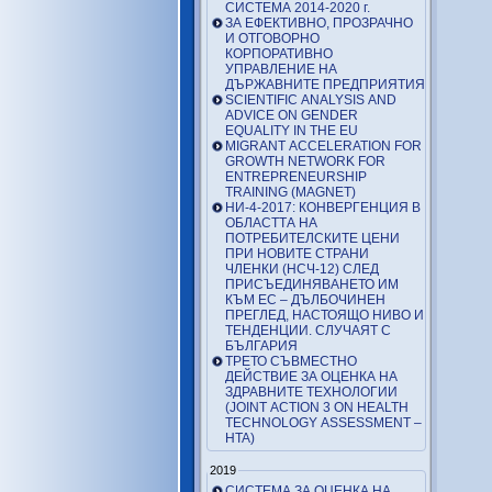
СИСТЕМА 2014-2020 г.
ЗА ЕФЕКТИВНО, ПРОЗРАЧНО
И ОТГОВОРНО
КОРПОРАТИВНО
УПРАВЛЕНИЕ НА
ДЪРЖАВНИТЕ ПРЕДПРИЯТИЯ
SCIENTIFIC ANALYSIS AND
ADVICE ON GENDER
EQUALITY IN THE EU
MIGRANT ACCELERATION FOR
GROWTH NETWORK FOR
ENTREPRENEURSHIP
TRAINING (MAGNET)
НИ-4-2017: КОНВЕРГЕНЦИЯ В
ОБЛАСТТА НА
ПОТРЕБИТЕЛСКИТЕ ЦЕНИ
ПРИ НОВИТЕ СТРАНИ
ЧЛЕНКИ (НСЧ-12) СЛЕД
ПРИСЪЕДИНЯВАНЕТО ИМ
КЪМ ЕС – ДЪЛБОЧИНЕН
ПРЕГЛЕД, НАСТОЯЩО НИВО И
ТЕНДЕНЦИИ. СЛУЧАЯТ С
БЪЛГАРИЯ
ТРЕТО СЪВМЕСТНО
ДЕЙСТВИЕ ЗА ОЦЕНКА НА
ЗДРАВНИТЕ ТЕХНОЛОГИИ
(JOINT ACTION 3 ON HEALTH
TECHNOLOGY ASSESSMENT –
HTA)
2019
СИСТЕМА ЗА ОЦЕНКА НА