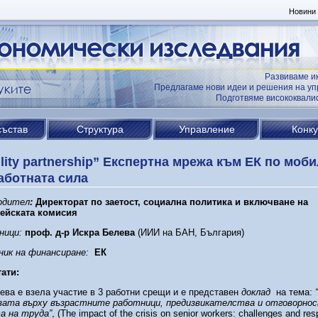
Новини
Развиваме и
Предлагаме нови идеи и решения на уп
Подготвяме висококвал
състав
Структура
Управление
Конк
lity partnership” Експертна мрежа към ЕК по моб
аботната сила
одител
:
Директорат по заетост, социална политика и включване на
ейската комисия
ници:
проф. д-р Искра Белева
(ИИИ на БАН, България)
ник на финансиране:
ЕК
ати:
ева е взела участие в 3 работни срещи и е представен
доклад
на тема:
изата върху възрастните работници, предизвикателства и отговорно
а на труда”
, (The impact of the crisis on senior workers: challenges and re