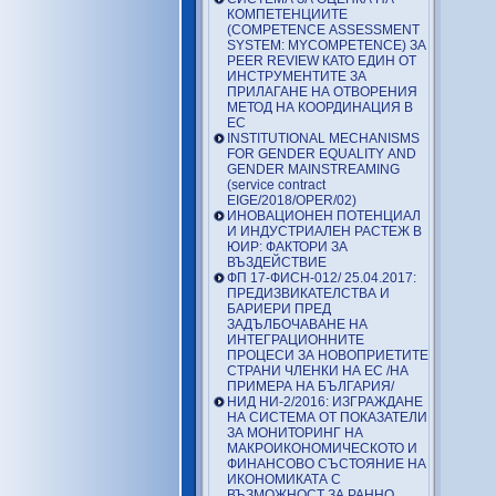
КОМПЕТЕНЦИИТЕ
(COMPETENCE ASSESSMENT
SYSTEM: MYCOMPETENCE) ЗА
PEER REVIEW КАТО ЕДИН ОТ
ИНСТРУМЕНТИТЕ ЗА
ПРИЛАГАНЕ НА ОТВОРЕНИЯ
МЕТОД НА КООРДИНАЦИЯ В
ЕС
INSTITUTIONAL MECHANISMS
FOR GENDER EQUALITY AND
GENDER MAINSTREAMING
(service contract
EIGE/2018/OPER/02)
ИНОВАЦИОНЕН ПОТЕНЦИАЛ
И ИНДУСТРИАЛЕН РАСТЕЖ В
ЮИР: ФАКТОРИ ЗА
ВЪЗДЕЙСТВИЕ
ФП 17-ФИСН-012/ 25.04.2017:
ПРЕДИЗВИКАТЕЛСТВА И
БАРИЕРИ ПРЕД
ЗАДЪЛБОЧАВАНЕ НА
ИНТЕГРАЦИОННИТЕ
ПРОЦЕСИ ЗА НОВОПРИЕТИТЕ
СТРАНИ ЧЛЕНКИ НА ЕС /НА
ПРИМЕРА НА БЪЛГАРИЯ/
НИД НИ-2/2016: ИЗГРАЖДАНЕ
НА СИСТЕМА ОТ ПОКАЗАТЕЛИ
ЗА МОНИТОРИНГ НА
МАКРОИКОНОМИЧЕСКОТО И
ФИНАНСОВО СЪСТОЯНИЕ НА
ИКОНОМИКАТА С
ВЪЗМОЖНОСТ ЗА РАННО