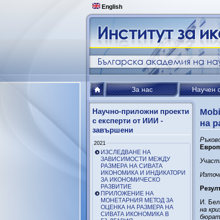
English
За нас
Научен 
Научно-приложни проекти
Mobi
с експерти от ИИИ -
на р
завършени
Ръков
2021
Европ
ИЗСЛЕДВАНЕ НА
ЗАВИСИМОСТИ МЕЖДУ
Участ
РАЗМЕРА НА СИВАТА
ИКОНОМИКА И ИНДИКАТОРИ
Източ
ЗА ИКОНОМИЧЕСКО
РАЗВИТИЕ
Резулт
ПРИЛОЖЕНИЕ НА
МОНЕТАРНИЯ МЕТОД ЗА
И. Бел
ОЦЕНКА НА РАЗМЕРА НА
на кр
СИВАТА ИКОНОМИКА В
бюрат