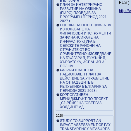
БЪЛГАРИЯ
PES )
ПЛАН ЗА ИНТЕГРИРАНО
РАЗВИТИЕ НА ОБЩИНА
http:/
(ПИРО) ПЛОВДИВ ЗА
ПРОГРАМЕН ПЕРИОД 2021-
2027 г.
ОЦЕНКА НА ПОТЕНЦИАЛА ЗА
ИЗПОЛЗВАНЕ НА
ФИНАНСОВИ ИНСТРУМЕНТИ
ЗА ФИНАНСИРАНЕ НА
ИНФРАСТРУКТУРА В
СЕЛСКИТЕ РАЙОНИ НА
СТРАНИТЕ ОТ ЕС –
СРАВНИТЕЛНО ИЗСЛЕДВАНЕ
НА БЪЛГАРИЯ, РУМЪНИЯ,
ХЪРВАТСКА, ИСПАНИЯ И
ПОЛША
РАЗРАБОТВАНЕ НА
НАЦИОНАЛЕН ПЛАН ЗА
ДЕЙСТВИЕ ЗА УПРАВЛЕНИЕ
НА ОТПАДЪЦИТЕ В
РЕПУБЛИКА БЪЛГАРИЯ ЗА
ПЕРИОДА 2021-2028 г.
КОРПОРАТИВЕН
МЕНИДЖМЪНТ ПО ПРОЕКТ
„СЪРБИЯ“ НА "ОВЕРГАЗ
ХОЛДИНГ" АД
2020
STUDY TO SUPPORT AN
IMPACT ASSESSMENT OF PAY
TRANSPARENCY MEASURES