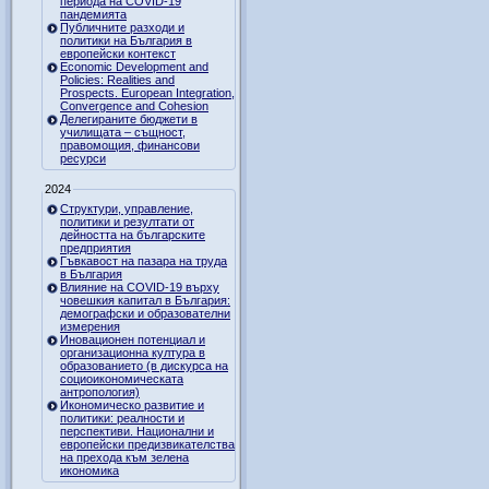
периода на COVID-19
пандемията
Публичните разходи и
политики на България в
европейски контекст
Economic Development and
Policies: Realities and
Prospects. European Integration,
Convergence and Cohesion
Делегираните бюджети в
училищата – същност,
правомощия, финансови
ресурси
2024
Структури, управление,
политики и резултати от
дейността на българските
предприятия
Гъвкавост на пазара на труда
в България
Влияние на COVID-19 върху
човешкия капитал в България:
демографски и образователни
измерения
Иновационен потенциал и
организационна култура в
образованието (в дискурса на
социоикономическата
антропология)
Икономическо развитие и
политики: реалности и
перспективи. Национални и
европейски предизвикателства
на прехода към зелена
икономика