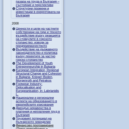
пазара на труда в България –
състояние и перспективи
Структурни промени и
инвестиции в енергетиката на
България
2008
Ценности и цели на частните
собственици на гори и тяхното
въздействие върху реакцията
на стимулите в горското
стопанство: изводи за
предприемачеството
Въздействие на държавното
законодателство и политика
върху проектите за частно
горско стопанство
The Development of Youth
Entrepreneurship in Bulgaria
European Integration, Regional
Structural Change and Cohesion
in Bulgaria, Krieger-Boden,
Morgenroth and Petrakos
Footwear Industry:
Delocalisation and
Europeanisation, in: Labrianidis
L.
Национални и регионални
аспекти на образованието в
европейските изисквания
Джендър неравенства в
платения и неплатения труд в
България
Трудовият потенциал на
българското земеделие
Финансово програмиране
(Трето преработено и