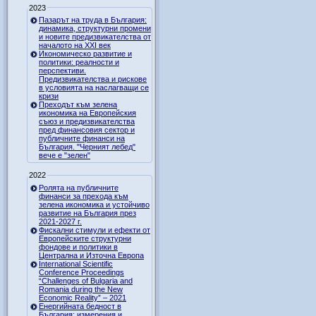
2023
Пазарът на труда в България:
динамика, структурни промени
и новите предизвикателства от
началото на XXI век
Икономическо развитие и
политики: реалности и
перспективи.
Предизвикателства и рискове
в условията на наслагващи се
кризи
Преходът към зелена
икономика на Европейския
съюз и предизвикателства
пред финансовия сектор и
публичните финанси на
България. "Черният лебед"
вече е "зелен"
2022
Ролята на публичните
финанси за прехода към
зелена икономика и устойчиво
развитие на България през
2021-2027 г.
Фискални стимули и ефекти от
Европейските структурни
фондове и политики в
Централна и Източна Европа
International Scientific
Conference Proceedings
“Challenges of Bulgaria and
Romania during the New
Economic Reality” – 2021
Енергийната бедност в
България: измерения и