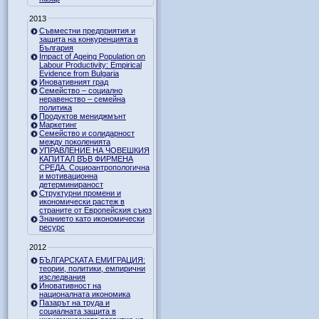
2013
Съвместни предприятия и
защита на конкуренцията в
България
Impact of Ageing Population on
Labour Productivity: Empirical
Evidence from Bulgaria
Иновативният град
Семейство – социално
неравенство – семейна
политика
Продуктов мениджмънт
Маркетинг
Семейство и солидарност
между поколенията
УПРАВЛЕНИЕ НА ЧОВЕШКИЯ
КАПИТАЛ ВЪВ ФИРМЕНА
СРЕДА. Социоантропологична
и мотивационна
детерминираност
Структурни промени и
икономически растеж в
страните от Европейския съюз
Знанието като икономически
ресурс
2012
БЪЛГАРСКАТА ЕМИГРАЦИЯ:
теории, политики, емпирични
изследвания
Иновативност на
националната икономика
Пазарът на труда и
социалната защита в