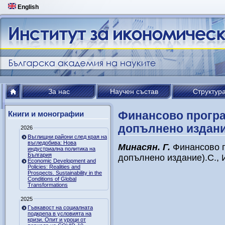
English
За нас
Научен състав
Структур
Финансово програ
Книги и монографии
допълнено издани
2026
Въглищни райони след края на
въгледобива: Нова
Минасян. Г.
Финансово п
индустриална политика на
България
допълнено издание).С., И
Economic Development and
Policies: Realities and
Prospects. Sustainability in the
Conditions of Global
Transformations
2025
Гъвкавост на социалната
подкрепа в условията на
кризи. Опит и уроци от