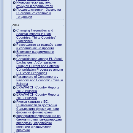
Икономически растеж:
стимули и ограничители
Продоволственият баланс на
България: състояние и
тенденции
2014
Changing Inequalities and
Societal Impacts in Rich
Countries: Thirty Countries’
Experience
Ръководство за разработване
и управление на проекти
Елементи на фирмените
финанси
Consolidations among EU Stock
Exchanges: A Comparative
Study of Current and Potential
Consolidation Processes among
EU Stock Exchanges
Parameters of Contemporary
Financial and Economic Crisis in
Bulgaria
ERAWATCH Country Reports
2012: Bulgaria
ERAWATCH Country Reports
2013: Bulgaria
Рисков капитал в ЕС:
Възможности за достъп на
българските фирми до нови
форми на финансиране.
Корпоративно управление на
банкови групи. международни
препоръки, европейски
политики и национални
практики