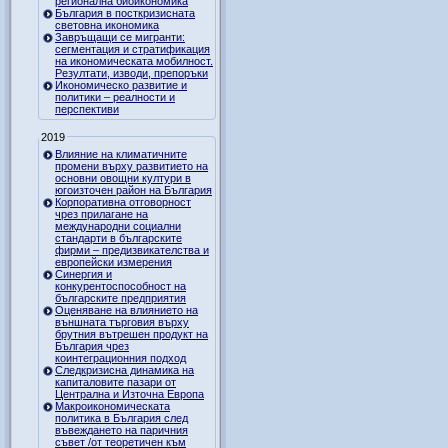
регионална биоикономика
България в посткризисната
световна икономика
Завръщащи се мигранти:
сегментация и стратификация
на икономическата мобилност.
Резултати, изводи, препоръки
Икономическо развитие и
политики – реалности и
перспективи
2019
Влияние на климатичните
промени върху развитието на
основни овощни култури в
югоизточен район на България
Корпоративна отговорност
чрез прилагане на
международни социални
стандарти в българските
фирми – предизвикателства и
европейски измерения
Синергия и
конкурентоспособност на
българските предприятия
Оценяване на влиянието на
външната търговия върху
брутния вътрешен продукт на
България чрез
коинтеграционния подход
Следкризисна динамика на
капиталовите пазари от
Централна и Източна Европа
Макроикономическата
политика в България след
въвеждането на паричния
съвет /от теоретичен към