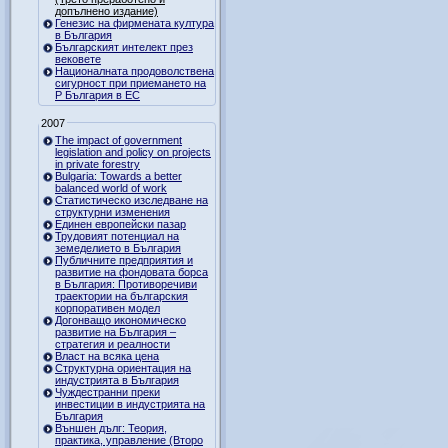
допълнено издание)
Генезис на фирмената култура
в България
Българският интелект през
вековете
Националната продоволствена
сигурност при приемането на
Р България в ЕС
2007
The impact of government
legislation and policy on projects
in private forestry
Bulgaria: Towards a better
balanced world of work
Статистическо изследване на
структурни изменения
Единен европейски пазар
Трудовият потенциал на
земеделието в България
Публичните предприятия и
развитие на фондовата борса
в България: Противоречиви
траектории на българския
корпоративен модел
Догонващо икономическо
развитие на България –
стратегия и реалности
Власт на всяка цена
Структурна ориентация на
индустрията в България
Чуждестранни преки
инвестиции в индустрията на
България
Външен дълг: Теория,
практика, управление (Второ