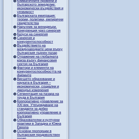
Климатичните промени и
българското земеделие:
икономически въздействия и
уязвимост
Българската емиграция:
теории, политики, емпирични
свидетелства
Наръчник за мениджъри.
Конкуренция чрез синергия
Казуси на синергия
Синергия и
конкурентоспособност
Въздействието на
международните цени върху
българския зърнен пазар
Отражение на глобалната
криза върху финансовия
сектор на България
Фактори и елементи на
конкурентоспособността на
фирмите
Висшето образование и
науката в България –
икономически, социални и
джендър измерения
Сегментация на пазара на
труда в България
Корпоративно управление за
XXI век. Утвърждаване на
стандарти за добро
корпоративно управление в
България
Образователни и културни
практики в Западна и Южна
Европа
Основни пропорции в
българския продоволствен
пазар