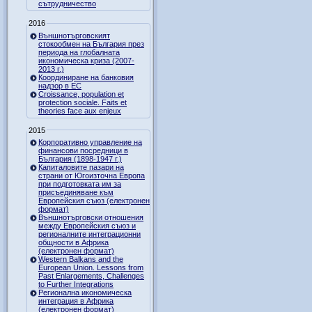
сътрудничество
2016
Външнотърговският
стокообмен на България през
периода на глобалната
икономическа криза (2007-
2013 г.)
Координиране на банковия
надзор в ЕС
Croissance, population et
protection sociale. Faits et
theories face aux enjeux
2015
Корпоративно управление на
финансови посредници в
България (1898-1947 г.)
Капиталовите пазари на
страни от Югоизточна Европа
при подготовката им за
присъединяване към
Европейския съюз (електронен
формат)
Външнотърговски отношения
между Европейския съюз и
регионалните интеграционни
общности в Африка
(електронен формат)
Western Balkans and the
European Union. Lessons from
Past Enlargements, Challenges
to Further Integrations
Регионална икономическа
интеграция в Африка
(електронен формат)