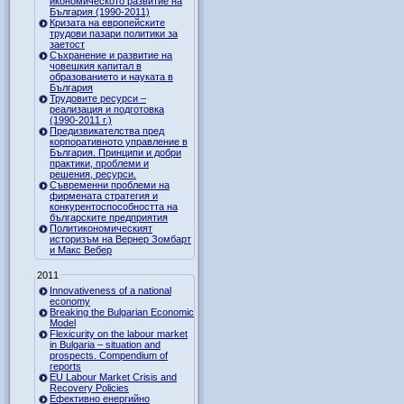
икономическото развитие на
България (1990-2011)
Кризата на европейските
трудови пазари политики за
заетост
Съхранение и развитие на
човешкия капитал в
образованието и науката в
България
Трудовите ресурси –
реализация и подготовка
(1990-2011 г.)
Предизвикателства пред
корпоративното управление в
България. Принципи и добри
практики, проблеми и
решения, ресурси.
Съвременни проблеми на
фирмената стратегия и
конкурентоспособността на
българските предприятия
Политикономическият
историзъм на Вернер Зомбарт
и Макс Вебер
2011
Innovativeness of a national
economy
Breaking the Bulgarian Economic
Model
Flexicurity on the labour market
in Bulgaria – situation and
prospects. Compendium of
reports
EU Labour Market Crisis and
Recovery Policies
Ефективно енергийно