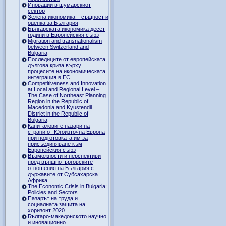
Иновации в шумарскиот
сектор
Зелена икономика – същност и
оценка за България
Българската икономика десет
години в Европейския съюз
Migration and transnationalism
between Switzerland and
Bulgaria
Последиците от европейската
дългова криза върху
процесите на икономическата
интеграция в ЕС
Competitiveness and Innovation
at Local and Regional Level –
The Case of Northeast Planning
Region in the Republic of
Macedonia and Kyustendil
District in the Republic of
Bulgaria
Капиталовите пазари на
страни от Югоизточна Европа
при подготовката им за
присъединяване към
Европейския съюз
Възможности и перспективи
пред външнотърговските
отношения на България с
държавите от Субсахарска
Африка
The Economic Crisis in Bulgaria:
Policies and Sectors
Пазарът на труда и
социалната защита на
хоризонт 2020
Българо-македонското научно
и иновационно