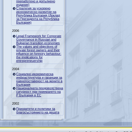
преработено и допълнено
издание)
Стратегия за ускорено
икономическо развитие на
Република България (Доклад
за Президента на Република
България)
2006
Legal Framework for Corporate
Governance in Russian and
Bulgarian transition economies
The values and objectives of
private forest owners and their
influence on forestry behaviour:
the implications for
entrepreneuership
2004
Социално-икономическа
инфраструктура и гаранции за
равнопоставеност на жените в
България
Националната продоволствена
сигурност при приемането на
Р България в ЕС
2002
Приоритети и политики за
благосъстоянието на децата