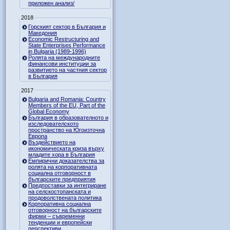
приложен анализ/
2018
Горският сектор в България и
Македония
Economic Restructuring and
State Enterprises Performance
in Bulgaria (1989-1996)
Ролята на международните
финансови институции за
развитието на частния сектор
в България
2017
Bulgaria and Romania: Country
Members of the EU, Part of the
Global Economy
България в образователното и
изследователското
пространство на Югоизточна
Европа
Въздействието на
икономическата криза върху
младите хора в България
Емпирични доказателства за
ролята на корпоративната
социална отговорност в
българските предприятия
Предпоставки за интегриране
на селскостопанската и
продоволствената политика
Корпоративна социална
отговорност на българските
фирми – съвременни
тенденции и европейски
перспективи