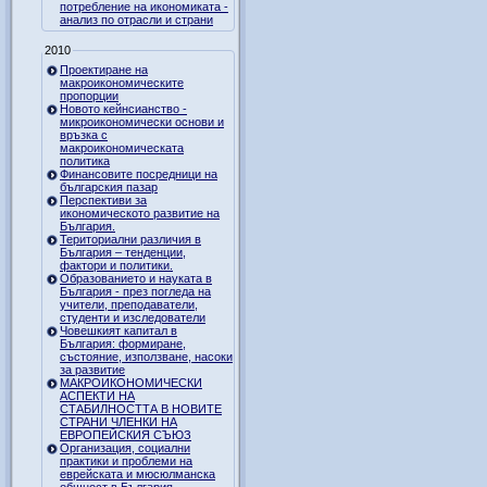
потребление на икономиката -
анализ по отрасли и страни
2010
Проектиране на
макроикономическите
пропорции
Новото кейнсианство -
микроикономически основи и
връзка с
макроикономическата
политика
Финансовите посредници на
българския пазар
Перспективи за
икономическото развитие на
България.
Териториални различия в
България – тенденции,
фактори и политики.
Образованието и науката в
България - през погледа на
учители, преподаватели,
студенти и изследователи
Човешкият капитал в
България: формиране,
състояние, използване, насоки
за развитие
МАКРОИКОНОМИЧЕСКИ
АСПЕКТИ НА
СТАБИЛНОСТТА В НОВИТЕ
СТРАНИ ЧЛЕНКИ НА
ЕВРОПЕЙСКИЯ СЪЮЗ
Организация, социални
практики и проблеми на
еврейската и мюсюлманска
общност в България