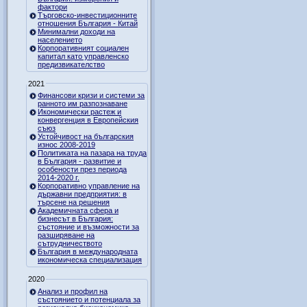
фактори
Търговско-инвестиционните
отношения България - Китай
Минимални доходи на
населението
Корпоративният социален
капитал като управленско
предизвикателство
2021
Финансови кризи и системи за
ранното им разпознаване
Икономически растеж и
конвергенция в Европейския
съюз
Устойчивост на българския
износ 2008-2019
Политиката на пазара на труда
в България - развитие и
особености през периода
2014-2020 г.
Корпоративно управление на
държавни предприятия: в
търсене на решения
Академичната сфера и
бизнесът в България:
състояние и възможности за
разширяване на
сътрудничеството
България в международната
икономическа специализация
2020
Анализ и профил на
състоянието и потенциала за