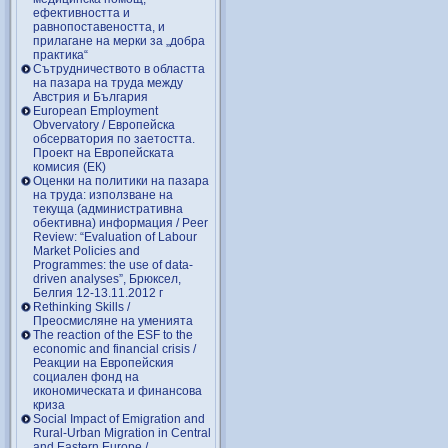
ефективността и
равнопоставеността, и
прилагане на мерки за „добра
практика“
Сътрудничеството в областта
на пазара на труда между
Австрия и България
European Employment
Obvervatory / Европейска
обсерватория по заетостта.
Проект на Европейската
комисия (ЕК)
Оценки на политики на пазара
на труда: използване на
текуща (административна
обективна) информация / Peer
Review: “Evaluation of Labour
Market Policies and
Programmes: the use of data-
driven analyses”, Брюксел,
Белгия 12-13.11.2012 г
Rethinking Skills /
Преосмисляне на уменията
Тhe reaction of the ESF to the
economic and financial crisis /
Реакции на Европейския
социален фонд на
икономическата и финансова
криза
Social Impact of Emigration and
Rural-Urban Migration in Central
and Eastern Europe /