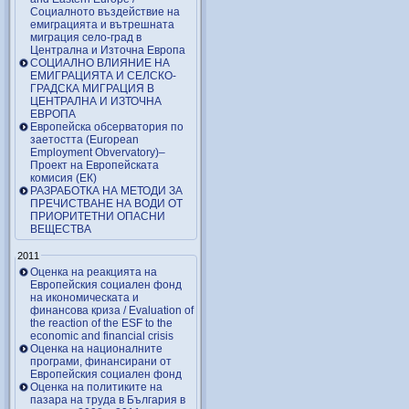
Социалното въздействие на
емиграцията и вътрешната
миграция село-град в
Централна и Източна Европа
СОЦИАЛНО ВЛИЯНИЕ НА
ЕМИГРАЦИЯТА И СЕЛСКО-
ГРАДСКА МИГРАЦИЯ В
ЦЕНТРАЛНА И ИЗТОЧНА
ЕВРОПА
Европейска обсерватория по
заетостта (European
Employment Obvervatory)–
Проект на Европейската
комисия (ЕК)
РАЗРАБОТКА НА МЕТОДИ ЗА
ПРЕЧИСТВАНЕ НА ВОДИ ОТ
ПРИОРИТЕТНИ ОПАСНИ
ВЕЩЕСТВА
2011
Оценка на реакцията на
Европейския социален фонд
на икономическата и
финансова криза / Evaluation of
the reaction of the ESF to the
economic and financial crisis
Оценка на националните
програми, финансирани от
Европейския социален фонд
Оценка на политиките на
пазара на труда в България в