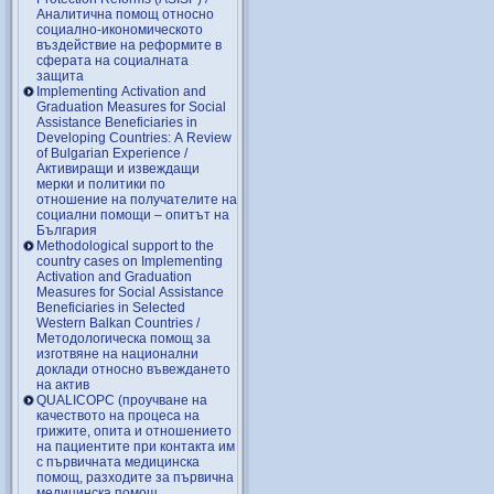
Аналитична помощ относно
социално-икономическото
въздействие на реформите в
сферата на социалната
защита
Implementing Activation and
Graduation Measures for Social
Assistance Beneficiaries in
Developing Countries: A Review
of Bulgarian Experience /
Активиращи и извеждащи
мерки и политики по
отношение на получателите на
социални помощи – опитът на
България
Methodological support to the
country cases on Implementing
Activation and Graduation
Measures for Social Assistance
Beneficiaries in Selected
Western Balkan Countries /
Методологическа помощ за
изготвяне на национални
доклади относно въвеждането
на актив
QUALICOPC (проучване на
качеството на процеса на
грижите, опита и отношението
на пациентите при контакта им
с първичната медицинска
помощ, разходите за първична
медицинска помощ,