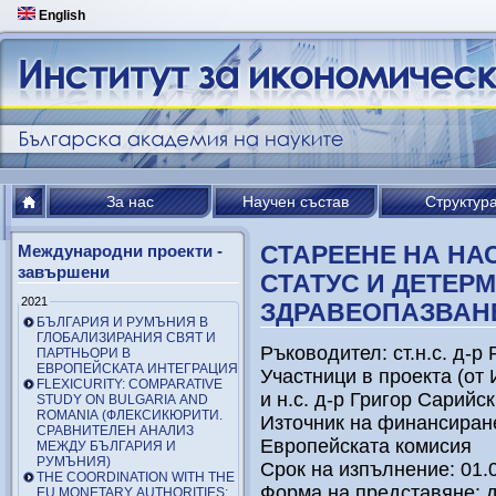
English
За нас
Научен състав
Структур
СТАРЕЕНЕ НА НА
Международни проекти -
завършени
СТАТУС И ДЕТЕР
2021
ЗДРАВЕОПАЗВАНЕ
БЪЛГАРИЯ И РУМЪНИЯ В
ГЛОБАЛИЗИРАНИЯ СВЯТ И
Ръководител: ст.н.с. д-р
ПАРТНЬОРИ В
ЕВРОПЕЙСКАТА ИНТЕГРАЦИЯ
Участници в проекта (от 
FLEXICURITY: COMPARATIVE
и н.с. д-р Григор Сарийс
STUDY ON BULGARIA AND
ROMANIA (ФЛЕКСИКЮРИТИ.
Източник на финансиран
СРАВНИТЕЛЕН АНАЛИЗ
Европейската комисия
МЕЖДУ БЪЛГАРИЯ И
РУМЪНИЯ)
Срок на изпълнение: 01.0
THE COORDINATION WITH THE
Форма на представяне: д
EU MONETARY AUTHORITIES: