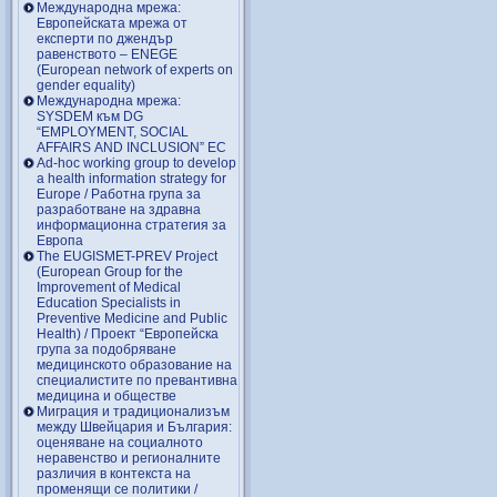
Международна мрежа:
Европейската мрежа от
експерти по джендър
равенството – ENEGE
(European network of experts on
gender equality)
Международна мрежа:
SYSDEM към DG
“EMPLOYMENT, SOCIAL
AFFAIRS AND INCLUSION” EC
Ad-hoc working group to develop
a health information strategy for
Europe / Работна група за
разработване на здравна
информационна стратегия за
Европа
The EUGISMET-PREV Project
(European Group for the
Improvement of Medical
Education Specialists in
Preventive Medicine and Public
Health) / Проект “Европейска
група за подобряване
медицинското образование на
специалистите по превантивна
медицина и обществе
Миграция и традиционализъм
между Швейцария и България:
оценяване на социалното
неравенство и регионалните
различия в контекста на
променящи се политики /