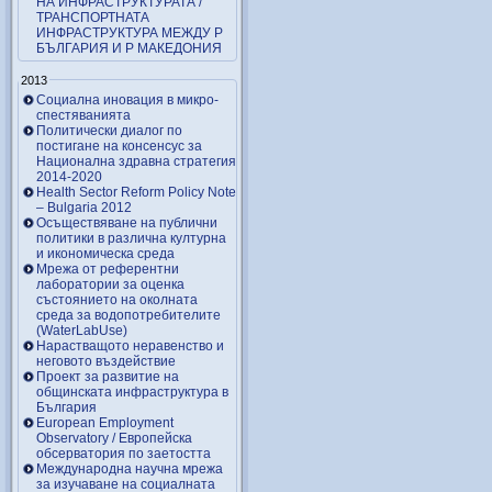
НА ИНФРАСТРУКТУРАТА /
ТРАНСПОРТНАТА
ИНФРАСТРУКТУРА МЕЖДУ Р
БЪЛГАРИЯ И Р МАКЕДОНИЯ
2013
Социална иновация в микро-
спестяванията
Политически диалог по
постигане на консенсус за
Национална здравна стратегия
2014-2020
Health Sector Reform Policy Note
– Bulgaria 2012
Осъществяване на публични
политики в различна културна
и икономическа среда
Мрежа от референтни
лаборатории за оценка
състоянието на околната
среда за водопотребителите
(WaterLabUse)
Нарастващото неравенство и
неговото въздействие
Проект за развитие на
общинската инфраструктура в
България
European Employment
Observatory / Европейска
обсерватория по заетостта
Международна научна мрежа
за изучаване на социалната