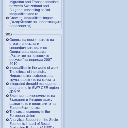
Migration and Transnationalism
between Switzerland and
Bulgaria: assessing social
inequalities and re
Growing Inequalities’ Impact
(Въздействие на нарастващите
неравенства)
2012
Оценка на постигнатото на
стратегическата и
специфичните цели но
Оперативна програма
„Развитие на човешките
ресурси” за периода 2007 –
2010
Inequalities in the world of work:
The effects of the crisis /
Неравенства в сферата на
труда: ефектите на кризата
Integrated drought management
programme in GWP CEE region
/IDMP/
Влияние на икономиките на
България и Унгария върху
развитието и политиките на
Европейския съюз
The social economy in the
European Union
Analytical Support on the Socio-
Economic Impact of Social
Protection Reforms (ASISP) /