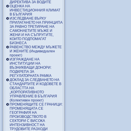
ДИРЕКТИВА ЗА ВОДИТЕ
ОЦЕНКА НА
ИНВЕСТИЦИОННИЯ КЛИМАТ
В БЪЛГАРИЯ
ИЗСЛЕДВАНЕ ВЪРХУ
ПРИЛАГАНЕТО НА ПРИНЦИПА
ЗА РАВНО ТРЕТИРАНЕ НА
САМОНАЕТИТЕ МЪЖЕ И
ЖЕНИ И НА СЪПРУГИТЕ,
КОИТО ПОДПОМАГАТ
БИЗНЕСА
РАВЕНСТВО МЕЖДУ МЪЖЕТЕ
И ЖЕНИТЕ (Индивидуален
проект)
ИЗГРАЖДАНЕ НА
ИНСТИТУЦИИ НА
ВЪЗНИКВАЩИ ДОНОРИ:
ПОДКРЕПА ЗА
РЕГУЛАТОРНАТА РАМКА
ДОКЛАД ЗА СЛЕДВАНЕТО НА
СТАНДАРТИТЕ И КОДОВЕТЕ В
ОБЛАСТТА НА
„КОРПОРАТИВНОТО
УПРАВЛЕНИЕ В БЪЛГАРИЯ
(Колективен проект)
ПРОМЕНЯЩИТЕ СЕ ГРАНИЦИ:
ПРОМЕНЯЩАТА СЕ
ГЕОГРАФИЯ НА
ПРОИЗВОДСТВОТО В
СЕКТОРИ С ВИСОКА
ИНТЕНЗИВНОСТ НА
ТРУДОВИТЕ РАЗХОДИ