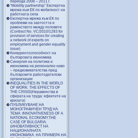
периода 2008 – 2011 г.
“Mobility partnership” Експертна
мрежа към ЕК по мобилност на
работната сила
Експертна мрежа към ЕК по
проблеми на заетостта и
равенството между половете
(Contract No. VC/2010/1283 for
provision of services for creating
a network of experts on
employment and gender equality
issue)
Конкурентоспособност на
българската икономика
Синергия на политика и
икономика на регионално ниво
– предизвикателства пред
българските работодателски
организации
INEQUALITIES IN THE WORLD
OF WORK: THE EFFECTS OF
THE CRISIS(Неравенства в
сферата на труда: ефектите на
кризата)
ПУБЛИКУВАНЕ НА
МОНОГРАФИЧЕН ТРУД НА
ТЕМА: INNOVATIVENESS OF A
NATIONAL ECONOMY.THE
CASE OF BULGARIA.
(ИНОВАТИВНОСТ НА
НАЦИОНАЛНАТА
ИКОНОМИКА. НА ПРИМЕРА НА