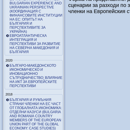
BULGARIAN EXPERIENCE AND
сценарии за разходи по 
UKRAINIAN PERSPECTIVE
членки на Европейския с
(КООРДИНАЦИЯ С
ФИНАНСОВИТЕ ИНСТИТУЦИИ
НА ЕС: ОПИТЪТ НА
БЪЛГАРИЯ И
ПЕРСПЕКТИВИТЕ ЗА
УКРАЙНА)
ЕВРОАТЛАНТИЧЕСКА
ИНТЕГРАЦИЯ И
ПЕРСПЕКТИВИ ЗА РАЗВИТИЕ
НА СЕВЕРНА МАКЕДОНИЯ И
БЪЛГАРИЯ
2020
БЪЛГАРО-МАКЕДОНСКОТО
ИКОНОМИЧЕСКО И
ИНОВАЦИОННО
СЪТРУДНИЧЕСТВО: ВЛИЯНИЕ
НА ИКТ ЗА ЕВРОПЕЙСКИТЕ
ПЕРСПЕКТИВИ
2018
БЪЛГАРИЯ И РУМЪНИЯ
СТРАНИ ЧЛЕНКИ НА ЕС ЧАСТ
ОТ ГЛОБАЛНАТА ИКОНОМИКА:
ОТДЕЛНИ КАЗУСИ (BULGARIA
AND ROMANIA COUNTRY
MEMBERS OF THE EUROPEAN
UNION PART OF THE GLOBAL
ECONOMY: CASE STUDIES)