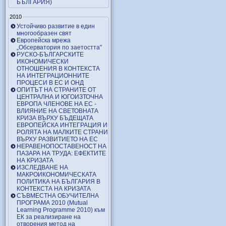
БЪЛГАРИЯ)
2010
Устойчиво развитие в един
многообразен свят
Европейска мрежа
„Обсерватория по заетостта"
РУСКО-БЪЛГАРСКИТЕ
ИКОНОМИЧЕСКИ
ОТНОШЕНИЯ В КОНТЕКСТА
НА ИНТЕГРАЦИОННИТЕ
ПРОЦЕСИ В ЕС И ОНД
ОПИТЪТ НА СТРАНИТЕ ОТ
ЦЕНТРАЛНА И ЮГОИЗТОЧНА
ЕВРОПА ЧЛЕНОВЕ НА ЕС -
ВЛИЯНИЕ НА СВЕТОВНАТА
КРИЗА ВЪРХУ БЪДЕЩАТА
ЕВРОПЕЙСКА ИНТЕГРАЦИЯ И
РОЛЯТА НА МАЛКИТЕ СТРАНИ
ВЪРХУ РАЗВИТИЕТО НА ЕС
НЕРАВЕНОПОСТАВЕНОСТ НА
ПАЗАРА НА ТРУДА: ЕФЕКТИТЕ
НА КРИЗАТА
ИЗСЛЕДВАНЕ НА
МАКРОИКОНОМИЧЕСКАТА
ПОЛИТИКА НА БЪЛГАРИЯ В
КОНТЕКСТА НА КРИЗАТА
СЪВМЕСТНА ОБУЧИТЕЛНА
ПРОГРАМА 2010 (Mutual
Learning Programme 2010) към
ЕК за реализиране на
отворения метод на