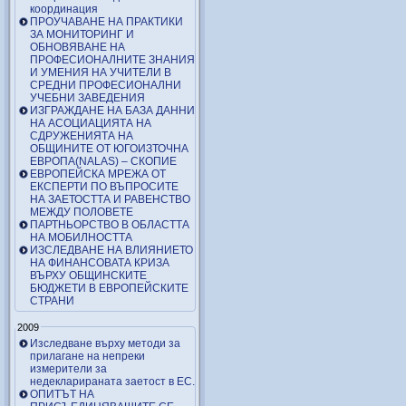
координация
ПРОУЧАВАНЕ НА ПРАКТИКИ
ЗА МОНИТОРИНГ И
ОБНОВЯВАНЕ НА
ПРОФЕСИОНАЛНИТЕ ЗНАНИЯ
И УМЕНИЯ НА УЧИТЕЛИ В
СРЕДНИ ПРОФЕСИОНАЛНИ
УЧЕБНИ ЗАВЕДЕНИЯ
ИЗГРАЖДАНЕ НА БАЗА ДАННИ
НА АСОЦИАЦИЯТА НА
СДРУЖЕНИЯТА НА
ОБЩИНИТЕ ОТ ЮГОИЗТОЧНА
ЕВРОПА(NALAS) – СКОПИЕ
ЕВРОПЕЙСКА МРЕЖА ОТ
ЕКСПЕРТИ ПО ВЪПРОСИТЕ
НА ЗАЕТОСТТА И РАВЕНСТВО
МЕЖДУ ПОЛОВЕТЕ
ПАРТНЬОРСТВО В ОБЛАСТТА
НА МОБИЛНОСТТА
ИЗСЛЕДВАНЕ НА ВЛИЯНИЕТО
НА ФИНАНСОВАТА КРИЗА
ВЪРХУ ОБЩИНСКИТЕ
БЮДЖЕТИ В ЕВРОПЕЙСКИТЕ
СТРАНИ
2009
Изследване върху методи за
прилагане на непреки
измерители за
недекларираната заетост в ЕС.
ОПИТЪТ НА