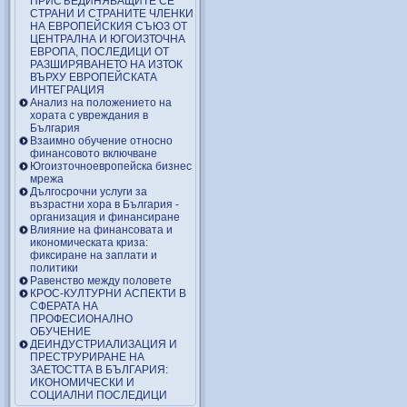
ПРИСЪЕДИНЯВАЩИТЕ СЕ
СТРАНИ И СТРАНИТЕ ЧЛЕНКИ
НА ЕВРОПЕЙСКИЯ СЪЮЗ ОТ
ЦЕНТРАЛНА И ЮГОИЗТОЧНА
ЕВРОПА, ПОСЛЕДИЦИ ОТ
РАЗШИРЯВАНЕТО НА ИЗТОК
ВЪРХУ ЕВРОПЕЙСКАТА
ИНТЕГРАЦИЯ
Анализ на положението на
хората с увреждания в
България
Взаимно обучение относно
финансовото включване
Югоизточноевропейска бизнес
мрежа
Дългосрочни услуги за
възрастни хора в България -
организация и финансиране
Влияние на финансовата и
икономическата криза:
фиксиране на заплати и
политики
Равенство между половете
КРОС-КУЛТУРНИ АСПЕКТИ В
СФЕРАТА НА
ПРОФЕСИОНАЛНО
ОБУЧЕНИЕ
ДЕИНДУСТРИАЛИЗАЦИЯ И
ПРЕСТРУРИРАНЕ НА
ЗАЕТОСТТА В БЪЛГАРИЯ:
ИКОНОМИЧЕСКИ И
СОЦИАЛНИ ПОСЛЕДИЦИ