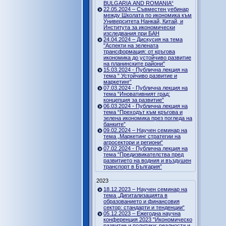
BULGARIA AND ROMANIA“
22.05.2024 – Съвместен уебинар
между Школата по икономика към
Университета Нанкай, Китай, и
Института за икономически
изследвания при БАН
24.04.2024 – Дискусия на тема
"Аспекти на зелената
трансформация: от кръгова
икономика до устойчиво развитие
на планинските райони"
15.03.2024 - Публична лекция на
тема “ Устойчиво развитие и
маркетинг”
07.03.2024 - Публична лекция на
тема “Иновативният град:
концепция за развитие”
06.03.2024 - Публична лекция на
тема “Преходът към кръгова и
зелена икономика през погледа на
банките”
09.02.2024 – Научен семинар на
тема „Маркетинг стратегии на
агросектори и региони“
07.02.2024 - Публична лекция на
тема “Предизвикателства пред
развитието на водния и въздушен
транспорт в България”
2023
18.12.2023 – Научен семинар на
тема „Дигитализацията в
образованието и финансовия
сектор: стандарти и тенденции“
05.12.2023 – Ежегодна научна
конференция 2023 "Икономическо
развитие и политики: реалности и