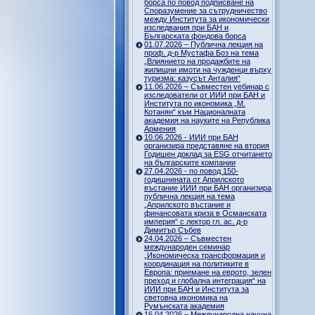
борса по повод подписване на
Споразумение за сътрудничество
между Института за икономически
изследвания при БАН и
Българската фондова борса
01.07.2026 – Публична лекция на
проф. д-р Мустафа Боз на тема
„Влиянието на продажбите на
жилищни имоти на чужденци върху
туризма: казусът Анталия“
11.06.2026 – Съвместен уебинар с
изследователи от ИИИ при БАН и
Института по икономика „М.
Котанян“ към Националната
академия на науките на Република
Армения
10.06.2026 - ИИИ при БАН
организира представяне на втория
Годишен доклад за ESG отчитането
на българските компании
27.04.2026 - по повод 150-
годишнината от Априлското
въстание ИИИ при БАН организира
публична лекция на тема
„Априлското въстание и
финансовата криза в Османската
империя“ с лектор гл. ас. д-р
Димитър Събев
24.04.2026 – Съвместен
международен семинар
„Икономическа трансформация и
координация на политиките в
Европа: приемане на еврото, зелен
преход и глобална интеграция“ на
ИИИ при БАН и Института за
световна икономика на
Румънската академия
16.04.2026 – Международна научна