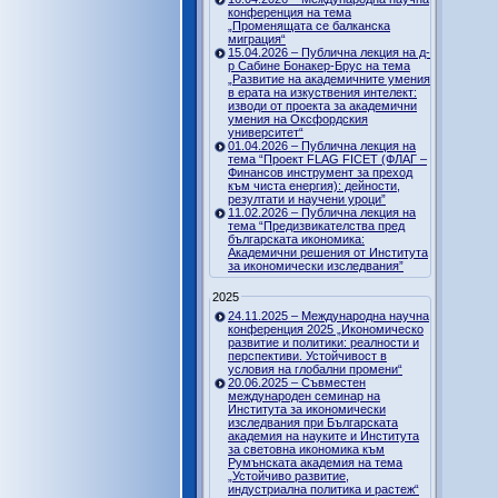
конференция на тема
„Променящата се балканска
миграция“
15.04.2026 – Публична лекция на д-
р Сабине Бонакер-Брус на тема
„Развитие на академичните умения
в ерата на изкуствения интелект:
изводи от проекта за академични
умения на Оксфордския
университет“
01.04.2026 – Публична лекция на
тема “Проект FLAG FICET (ФЛАГ –
Финансов инструмент за преход
към чиста енергия): дейности,
резултати и научени уроци”
11.02.2026 – Публична лекция на
тема “Предизвикателства пред
българската икономика:
Академични решения от Института
за икономически изследвания”
2025
24.11.2025 – Международна научна
конференция 2025 „Икономическо
развитие и политики: реалности и
перспективи. Устойчивост в
условия на глобални промени“
20.06.2025 – Съвместен
международен семинар на
Института за икономически
изследвания при Българската
академия на науките и Института
за световна икономика към
Румънската академия на тема
„Устойчиво развитие,
индустриална политика и растеж“