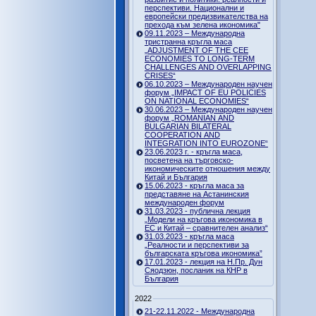
перспективи. Национални и
европейски предизвикателства на
прехода към зелена икономика"
09.11.2023 – Международна
тристранна кръгла маса
„ADJUSTMENT OF THE CEE
ECONOMIES TO LONG-TERM
CHALLENGES AND OVERLAPPING
CRISES“
06.10.2023 – Международен научен
форум „IMPACT OF EU POLICIES
ON NATIONAL ECONOMIES“
30.06.2023 – Международен научен
форум „ROMANIAN AND
BULGARIAN BILATERAL
COOPERATION AND
INTEGRATION INTO EUROZONE“
23.06.2023 г. - кръгла маса,
посветена на търговско-
икономическите отношения между
Китай и България
15.06.2023 - кръгла маса за
представяне на Астанинския
международен форум
31.03.2023 - публична лекция
„Модели на кръгова икономика в
ЕС и Китай – сравнителен анализ“
31.03.2023 - кръгла маса
„Реалности и перспективи за
българската кръгова икономика”
17.01.2023 - лекция на Н.Пр. Дун
Сяодзюн, посланик на КНР в
България
2022
21-22.11.2022 - Международна