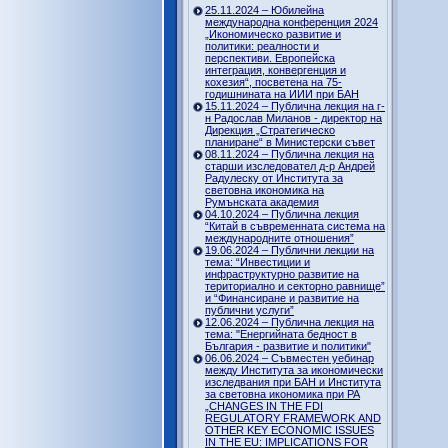
25.11.2024 – Юбилейна
международна конференция 2024
„Икономическо развитие и
политики: реалности и
перспективи. Европейска
интеграция, конвергенция и
кохезия“, посветена на 75-
годишнината на ИИИ при БАН
15.11.2024 – Публична лекция на г-
н Радослав Миланов - директор на
Дирекция „Стратегическо
планиране“ в Министерски съвет
08.11.2024 – Публична лекция на
старши изследовател д-р Андрей
Радулеску от Института за
световна икономика на
Румънската академия
04.10.2024 – Публична лекция
“Китай в съвременната система на
международните отношения”
19.06.2024 – Публични лекции на
тема: “Инвестиции и
инфраструктурно развитие на
териториално и секторно равнище”
и “Финансиране и развитие на
публични услуги”
12.06.2024 – Публична лекция на
тема: "Енергийната бедност в
България - развитие и политики"
06.06.2024 – Съвместен уебинар
между Института за икономически
изследвания при БАН и Института
за световна икономика при РА
„CHANGES IN THE FDI
REGULATORY FRAMEWORK AND
OTHER KEY ECONOMIC ISSUES
IN THE EU: IMPLICATIONS FOR