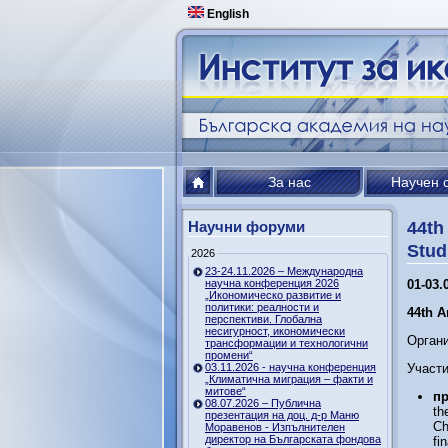
English
За нас
Научен 
Научни форуми
44th
Stud
2026
23-24.11.2026 – Международна
научна конференция 2026
01-03.
„Икономическо развитие и
политики: реалности и
44th 
перспективи. Глобална
несигурност, икономически
Орган
трансформации и технологични
промени“
03.11.2026 - научна конференция
Участи
„Климатична миграция – факти и
митове“
пр
08.07.2026 – Публична
th
презентация на доц. д-р Маню
Ch
Моравенов - Изпълнителен
директор на Българската фондова
fi