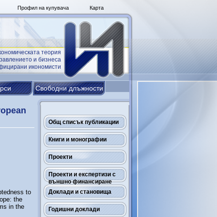
Профил на купувача
Карта
кономическата теория
равлението и бизнеса
ифицирани икономисти
урси
Свободни длъжности
uropean
Общ списък публикации
Книги и монографии
Проекти
Проекти и експертизи с
външно финансиране
btedness to
Доклади и становища
ope: the
ms in the
Годишни доклади