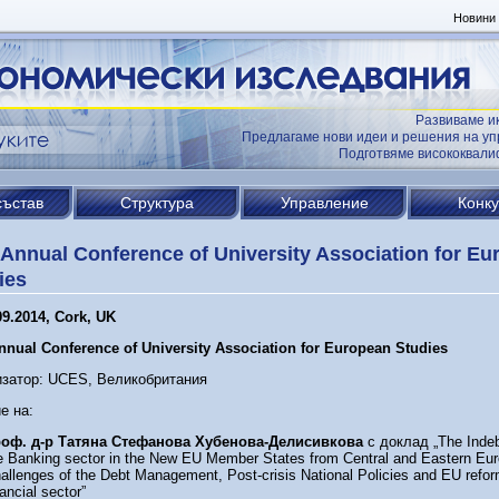
Новини
Развиваме и
Предлагаме нови идеи и решения на уп
Подготвяме висококвал
състав
Структура
Управление
Конк
 Annual Conference of University Association for E
ies
09.2014, Cork,
UK
Annual Conference
of
University
Association
for
European
Studies
изатор: UCES, Великобритания
е на:
оф. д-р Татяна Стефанова Хубенова-Делисивкова
с доклад „The Inde
e Banking sector in the New EU Member States from Central and Eastern Eur
allenges of the Debt Management, Post-crisis National Policies and EU refor
nancial sector”