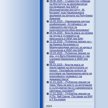
29.05.2025 – Съвместен уебинар
на Института за икономически
изследвания при БАН и
Икономическия институт „М.
Котанян“ към Националната
академия на науките на Република
Армения
19.05.2025 – Национална научна
конференция „Устойчивост на
човешките ресурси за
конкурентоспособна икономика“
04.04.2025 - Кръгла маса за пазара
на труда в условията на
еврозоната в ИИИ при БАН
21.03.2025 - Публична лекция на г-
жа Карина Ангелиева от
Международния център за наука и
технологии в ИИИ при БАН
19.03.2025 - Публична лекция на
доц. д-р Вита Юкневичене и г-жа
Саломея Ванагиене в ИИИ при
БАН
06.03.2025 - Кръгла маса за
представяне на резултатите от
проект „Географски подход за
изготвяне на Национална карта на
енергийната уязвимост на
домакинствата“
31.01.2025 – Публична лекция на
тема “Има ли място за интеграция
и сътрудничество в съвременната
световна търговия?”
17.01.2025 – Публична лекция на
Н.Пр. Дай Цинли, Посланик на КНР
в Р България
2024