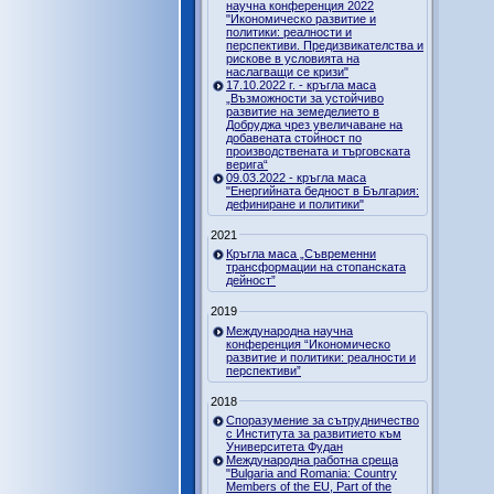
научна конференция 2022
"Икономическо развитие и
политики: реалности и
перспективи. Предизвикателства и
рискове в условията на
наслагващи се кризи"
17.10.2022 г. - кръгла маса
„Възможности за устойчиво
развитие на земеделието в
Добруджа чрез увеличаване на
добавената стойност по
производствената и търговската
верига“
09.03.2022 - кръгла маса
"Енергийната бедност в България:
дефиниране и политики"
2021
Кръгла маса „Съвременни
трансформации на стопанската
дейност”
2019
Международна научна
конференция “Икономическо
развитие и политики: реалности и
перспективи”
2018
Споразумение за сътрудничество
с Института за развитието към
Университета Фудан
Международна работна среща
"Bulgaria and Romania: Country
Members of the EU, Part of the