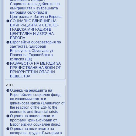
Социалното въздействие на
емиграцията и вътрешната
миграция село-град в
Централна и Източна Европа
СОЦИАЛНО ВЛИЯНИЕ НА
ЕМИГРАЦИЯТА И СЕЛСКО-
ГРАДСКА МИГРАЦИЯ В
ЦЕНТРАЛНА И ИЗТОЧНА
ЕВРОПА
Европейска обсерватория по
заетостта (European
Employment Obvervatory)–
Проект на Европейската
комисия (ЕК)
РАЗРАБОТКА НА МЕТОДИ ЗА
ПРЕЧИСТВАНЕ НА ВОДИ ОТ
ПРИОРИТЕТНИ ОПАСНИ
ВЕЩЕСТВА
2011
Оценка на реакцията на
Европейския социален фонд
на икономическата и
финансова криза / Evaluation of
the reaction of the ESF to the
economic and financial crisis
Оценка на националните
програми, финансирани от
Европейския социален фонд
Оценка на политиките на
пазара на труда в България в