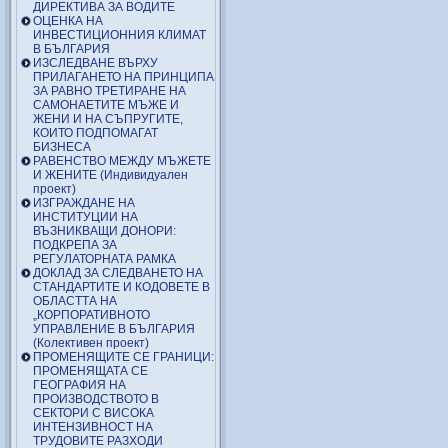
ДИРЕКТИВА ЗА ВОДИТЕ
ОЦЕНКА НА
ИНВЕСТИЦИОННИЯ КЛИМАТ
В БЪЛГАРИЯ
ИЗСЛЕДВАНЕ ВЪРХУ
ПРИЛАГАНЕТО НА ПРИНЦИПА
ЗА РАВНО ТРЕТИРАНЕ НА
САМОНАЕТИТЕ МЪЖЕ И
ЖЕНИ И НА СЪПРУГИТЕ,
КОИТО ПОДПОМАГАТ
БИЗНЕСА
РАВЕНСТВО МЕЖДУ МЪЖЕТЕ
И ЖЕНИТЕ (Индивидуален
проект)
ИЗГРАЖДАНЕ НА
ИНСТИТУЦИИ НА
ВЪЗНИКВАЩИ ДОНОРИ:
ПОДКРЕПА ЗА
РЕГУЛАТОРНАТА РАМКА
ДОКЛАД ЗА СЛЕДВАНЕТО НА
СТАНДАРТИТЕ И КОДОВЕТЕ В
ОБЛАСТТА НА
„КОРПОРАТИВНОТО
УПРАВЛЕНИЕ В БЪЛГАРИЯ
(Колективен проект)
ПРОМЕНЯЩИТЕ СЕ ГРАНИЦИ:
ПРОМЕНЯЩАТА СЕ
ГЕОГРАФИЯ НА
ПРОИЗВОДСТВОТО В
СЕКТОРИ С ВИСОКА
ИНТЕНЗИВНОСТ НА
ТРУДОВИТЕ РАЗХОДИ