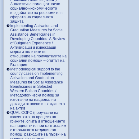
Аналитична помощ относно
социално-икономическото
въздействие на реформите в
сферата на социалната
защита
Implementing Activation and
Graduation Measures for Social
Assistance Beneficiaries in
Developing Countries: A Review
of Bulgarian Experience /
Активиращи и извеждащи
мерки и политики по
отношение на получателите на
социални помощи – опитът на
България
Methodological support to the
country cases on Implementing
Activation and Graduation
Measures for Social Assistance
Beneficiaries in Selected
Western Balkan Countries /
Методологическа помощ за
изготвяне на национални
доклади относно въвеждането
на актив
QUALICOPC (проучване на
качеството на процеса на
грижите, опита и отношението
на пациентите при контакта им
с първичната медицинска
помощ, разходите за първична
медицинска помощ,