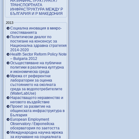
НА ИНФРАСТРУКТУРАТА /
ТРАНСПОРТНАТА
ИНФРАСТРУКТУРА МЕЖДУ Р
БЪЛГАРИЯ И Р МАКЕДОНИЯ
2013
Социална иновация в микро-
спестяванията
Политически диалог по
постигане на консенсус за
Национална здравна стратегия
2014-2020
Health Sector Reform Policy Note
– Bulgaria 2012
Осъществяване на публични
политики в различна културна
и икономическа среда
Мрежа от референтни
лаборатории за оценка
състоянието на околната
среда за водопотребителите
(WaterLabUse)
Нарастващото неравенство и
неговото въздействие
Проект за развитие на
общинската инфраструктура в
България
European Employment
Observatory / Европейска
обсерватория по заетостта
Международна научна мрежа
за изучаване на социалната