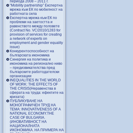
периода 2008 – 2011 г.
“Mobility partnership” Експертна
мрежа към ЕК по мобилност на
работната сила
Експертна мрежа към ЕК по
проблеми на заетостта и
равенството между половете
(Contract No. VC/2010/1283 for
provision of services for creating
a network of experts on
employment and gender equality
issue)
Конкурентоспособност на
българската икономика
Синергия на политика и
икономика на регионално ниво
– предизвикателства пред
българските работодателски
организации
INEQUALITIES IN THE WORLD
OF WORK: THE EFFECTS OF
THE CRISIS(Неравенства в
сферата на труда: ефектите на
кризата)
ПУБЛИКУВАНЕ НА
МОНОГРАФИЧЕН ТРУД НА
ТЕМА: INNOVATIVENESS OF A
NATIONAL ECONOMY.THE
CASE OF BULGARIA.
(ИНОВАТИВНОСТ НА
НАЦИОНАЛНАТА
ИКОНОМИКА. НА ПРИМЕРА НА