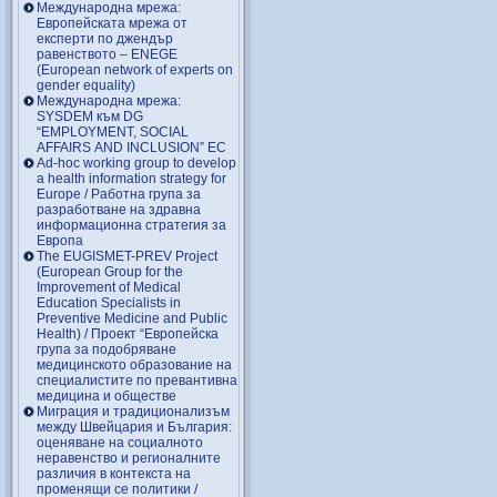
Международна мрежа:
Европейската мрежа от
експерти по джендър
равенството – ENEGE
(European network of experts on
gender equality)
Международна мрежа:
SYSDEM към DG
“EMPLOYMENT, SOCIAL
AFFAIRS AND INCLUSION” EC
Ad-hoc working group to develop
a health information strategy for
Europe / Работна група за
разработване на здравна
информационна стратегия за
Европа
The EUGISMET-PREV Project
(European Group for the
Improvement of Medical
Education Specialists in
Preventive Medicine and Public
Health) / Проект “Европейска
група за подобряване
медицинското образование на
специалистите по превантивна
медицина и обществе
Миграция и традиционализъм
между Швейцария и България:
оценяване на социалното
неравенство и регионалните
различия в контекста на
променящи се политики /