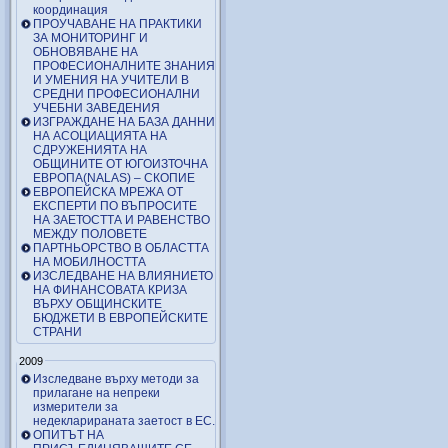
координация
ПРОУЧАВАНЕ НА ПРАКТИКИ
ЗА МОНИТОРИНГ И
ОБНОВЯВАНЕ НА
ПРОФЕСИОНАЛНИТЕ ЗНАНИЯ
И УМЕНИЯ НА УЧИТЕЛИ В
СРЕДНИ ПРОФЕСИОНАЛНИ
УЧЕБНИ ЗАВЕДЕНИЯ
ИЗГРАЖДАНЕ НА БАЗА ДАННИ
НА АСОЦИАЦИЯТА НА
СДРУЖЕНИЯТА НА
ОБЩИНИТЕ ОТ ЮГОИЗТОЧНА
ЕВРОПА(NALAS) – СКОПИЕ
ЕВРОПЕЙСКА МРЕЖА ОТ
ЕКСПЕРТИ ПО ВЪПРОСИТЕ
НА ЗАЕТОСТТА И РАВЕНСТВО
МЕЖДУ ПОЛОВЕТЕ
ПАРТНЬОРСТВО В ОБЛАСТТА
НА МОБИЛНОСТТА
ИЗСЛЕДВАНЕ НА ВЛИЯНИЕТО
НА ФИНАНСОВАТА КРИЗА
ВЪРХУ ОБЩИНСКИТЕ
БЮДЖЕТИ В ЕВРОПЕЙСКИТЕ
СТРАНИ
2009
Изследване върху методи за
прилагане на непреки
измерители за
недекларираната заетост в ЕС.
ОПИТЪТ НА