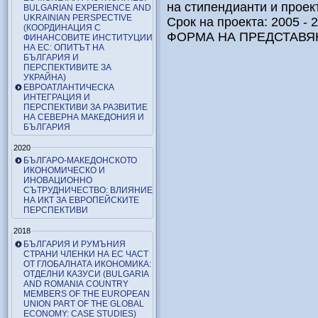
на стипендианти и прое
BULGARIAN EXPERIENCE AND
UKRAINIAN PERSPECTIVE
Срок на проекта: 2005 - 
(КООРДИНАЦИЯ С
ФОРМА НА ПРЕДСТАВЯН
ФИНАНСОВИТЕ ИНСТИТУЦИИ
НА ЕС: ОПИТЪТ НА
БЪЛГАРИЯ И
ПЕРСПЕКТИВИТЕ ЗА
УКРАЙНА)
ЕВРОАТЛАНТИЧЕСКА
ИНТЕГРАЦИЯ И
ПЕРСПЕКТИВИ ЗА РАЗВИТИЕ
НА СЕВЕРНА МАКЕДОНИЯ И
БЪЛГАРИЯ
2020
БЪЛГАРО-МАКЕДОНСКОТО
ИКОНОМИЧЕСКО И
ИНОВАЦИОННО
СЪТРУДНИЧЕСТВО: ВЛИЯНИЕ
НА ИКТ ЗА ЕВРОПЕЙСКИТЕ
ПЕРСПЕКТИВИ
2018
БЪЛГАРИЯ И РУМЪНИЯ
СТРАНИ ЧЛЕНКИ НА ЕС ЧАСТ
ОТ ГЛОБАЛНАТА ИКОНОМИКА:
ОТДЕЛНИ КАЗУСИ (BULGARIA
AND ROMANIA COUNTRY
MEMBERS OF THE EUROPEAN
UNION PART OF THE GLOBAL
ECONOMY: CASE STUDIES)