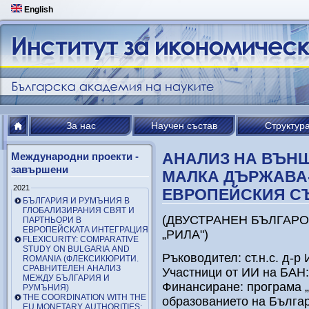
English
За нас
Научен състав
Структур
АНАЛИЗ НА ВЪН
Международни проекти -
завършени
МАЛКА ДЪРЖАВА
2021
ЕВРОПЕЙСКИЯ СЪ
БЪЛГАРИЯ И РУМЪНИЯ В
ГЛОБАЛИЗИРАНИЯ СВЯТ И
(ДВУСТРАНЕН БЪЛГАР
ПАРТНЬОРИ В
ЕВРОПЕЙСКАТА ИНТЕГРАЦИЯ
„РИЛА")
FLEXICURITY: COMPARATIVE
STUDY ON BULGARIA AND
Ръководител: ст.н.с. д-р
ROMANIA (ФЛЕКСИКЮРИТИ.
СРАВНИТЕЛЕН АНАЛИЗ
Участници от ИИ на БАН: 
МЕЖДУ БЪЛГАРИЯ И
Финансиране: програма 
РУМЪНИЯ)
THE COORDINATION WITH THE
образованието на Бълга
EU MONETARY AUTHORITIES: