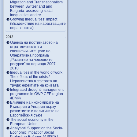
Migration and Transnationalism
between Switzerland and
Bulgaria: assessing social
inequalities and re
Growing Inequalities’ Impact
(Въздействие на нарастващите
неравенства)
2012
Оценка на постигнатото на
стратегическата и
специфичните цели но
Оперативна програма
„Развитие на човешките
ресурси” за периода 2007 –
2010
Inequalities in the world of work:
The effects of the crisis /
Неравенства в сферата на
труда: ефектите на кризата
Integrated drought management
programme in GWP CEE region
/IDMP/
Влияние на икономиките на
България и Унгария върху
развитието и политиките на
Европейския съюз
The social economy in the
European Union
Analytical Support on the Socio-
Economic Impact of Social
Protection Reforms (ASISP) /