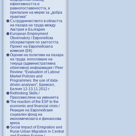
ефективността и
равнопоставеността, и
прилагане на мерки за „добра
практика“
Сътрудничеството в областта
на пазара на труда между
Австрия и България
European Employment
Obvervatory / Европейска
обсерватория по заетостта.
Проект на Европейската
комисия (ЕК)
Оценки на политики на пазара
на труда: използване на
текуща (административна
обективна) информация / Peer
Review: “Evaluation of Labour
Market Policies and
Programmes: the use of data-
driven analyses”, Брюксел,
Белгия 12-13.11.2012 г
Rethinking Skills /
Преосмисляне на уменията
Тhe reaction of the ESF to the
economic and financial crisis /
Реакции на Европейския
социален фонд на
икономическата и финансова
криза
Social Impact of Emigration and
Rural-Urban Migration in Central
and Eastern Europe /