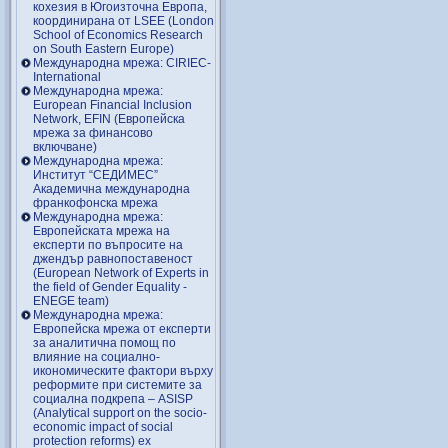
кохезия в Югоизточна Европа,
координирана от LSEE (London
School of Economics Research
on South Eastern Europe)
Международна мрежа: CIRIEC-
International
Международна мрежа:
European Financial Inclusion
Network, EFIN (Европейска
мрежа за финансово
включване)
Международна мрежа:
Институт “СЕДИМЕС”
Академична международна
франкофонска мрежа
Международна мрежа:
Европейската мрежа на
експерти по въпросите на
джендър равнопоставеност
(European Network of Experts in
the field of Gender Equality -
ENEGE team)
Международна мрежа:
Европейска мрежа от експерти
за аналитична помощ по
влияние на социално-
икономическите фактори върху
реформите при системите за
социална подкрепа – ASISP
(Analytical support on the socio-
economic impact of social
protection reforms) ex