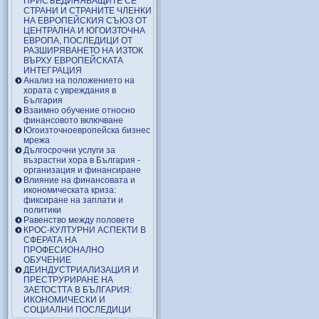
ПРИСЪЕДИНЯВАЩИТЕ СЕ
СТРАНИ И СТРАНИТЕ ЧЛЕНКИ
НА ЕВРОПЕЙСКИЯ СЪЮЗ ОТ
ЦЕНТРАЛНА И ЮГОИЗТОЧНА
ЕВРОПА, ПОСЛЕДИЦИ ОТ
РАЗШИРЯВАНЕТО НА ИЗТОК
ВЪРХУ ЕВРОПЕЙСКАТА
ИНТЕГРАЦИЯ
Анализ на положението на
хората с увреждания в
България
Взаимно обучение относно
финансовото включване
Югоизточноевропейска бизнес
мрежа
Дългосрочни услуги за
възрастни хора в България -
организация и финансиране
Влияние на финансовата и
икономическата криза:
фиксиране на заплати и
политики
Равенство между половете
КРОС-КУЛТУРНИ АСПЕКТИ В
СФЕРАТА НА
ПРОФЕСИОНАЛНО
ОБУЧЕНИЕ
ДЕИНДУСТРИАЛИЗАЦИЯ И
ПРЕСТРУРИРАНЕ НА
ЗАЕТОСТТА В БЪЛГАРИЯ:
ИКОНОМИЧЕСКИ И
СОЦИАЛНИ ПОСЛЕДИЦИ