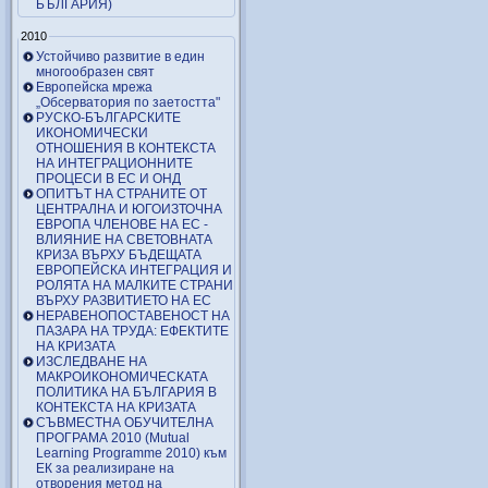
БЪЛГАРИЯ)
2010
Устойчиво развитие в един
многообразен свят
Европейска мрежа
„Обсерватория по заетостта"
РУСКО-БЪЛГАРСКИТЕ
ИКОНОМИЧЕСКИ
ОТНОШЕНИЯ В КОНТЕКСТА
НА ИНТЕГРАЦИОННИТЕ
ПРОЦЕСИ В ЕС И ОНД
ОПИТЪТ НА СТРАНИТЕ ОТ
ЦЕНТРАЛНА И ЮГОИЗТОЧНА
ЕВРОПА ЧЛЕНОВЕ НА ЕС -
ВЛИЯНИЕ НА СВЕТОВНАТА
КРИЗА ВЪРХУ БЪДЕЩАТА
ЕВРОПЕЙСКА ИНТЕГРАЦИЯ И
РОЛЯТА НА МАЛКИТЕ СТРАНИ
ВЪРХУ РАЗВИТИЕТО НА ЕС
НЕРАВЕНОПОСТАВЕНОСТ НА
ПАЗАРА НА ТРУДА: ЕФЕКТИТЕ
НА КРИЗАТА
ИЗСЛЕДВАНЕ НА
МАКРОИКОНОМИЧЕСКАТА
ПОЛИТИКА НА БЪЛГАРИЯ В
КОНТЕКСТА НА КРИЗАТА
СЪВМЕСТНА ОБУЧИТЕЛНА
ПРОГРАМА 2010 (Mutual
Learning Programme 2010) към
ЕК за реализиране на
отворения метод на