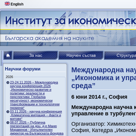
English
За нас
Научен състав
Структур
Международна на
Научни форуми
„Икономика и упр
2026
23-24.11.2026 – Международна
среда”
научна конференция 2026
„Икономическо развитие и
политики: реалности и
6 юни 2014 г., София
перспективи. Глобална
несигурност, икономически
трансформации и технологични
Международна научна 
промени“
03.11.2026 - научна конференция
управление в турбулен
„Климатична миграция – факти и
митове“
08.07.2026 – Публична
Организатор: Химикотехн
презентация на доц. д-р Маню
София, Катедра „Иконом
Моравенов - Изпълнителен
директор на Българската фондова