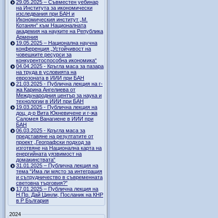
29.05.2025 – Съвместен уебинар
на Института за икономически
изследвания при БАН и
Икономическия институт „М.
Котанян“ към Националната
академия на науките на Република
Армения
19.05.2025 – Национална научна
конференция „Устойчивост на
човешките ресурси за
конкурентоспособна икономика“
04.04.2025 - Кръгла маса за пазара
на труда в условията на
еврозоната в ИИИ при БАН
21.03.2025 - Публична лекция на г-
жа Карина Ангелиева от
Международния център за наука и
технологии в ИИИ при БАН
19.03.2025 - Публична лекция на
доц. д-р Вита Юкневичене и г-жа
Саломея Ванагиене в ИИИ при
БАН
06.03.2025 - Кръгла маса за
представяне на резултатите от
проект „Географски подход за
изготвяне на Национална карта на
енергийната уязвимост на
домакинствата“
31.01.2025 – Публична лекция на
тема “Има ли място за интеграция
и сътрудничество в съвременната
световна търговия?”
17.01.2025 – Публична лекция на
Н.Пр. Дай Цинли, Посланик на КНР
в Р България
2024