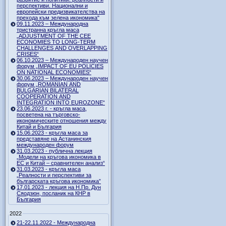
перспективи. Национални и
европейски предизвикателства на
прехода към зелена икономика"
09.11.2023 – Международна
тристранна кръгла маса
„ADJUSTMENT OF THE CEE
ECONOMIES TO LONG-TERM
CHALLENGES AND OVERLAPPING
CRISES“
06.10.2023 – Международен научен
форум „IMPACT OF EU POLICIES
ON NATIONAL ECONOMIES“
30.06.2023 – Международен научен
форум „ROMANIAN AND
BULGARIAN BILATERAL
COOPERATION AND
INTEGRATION INTO EUROZONE“
23.06.2023 г. - кръгла маса,
посветена на търговско-
икономическите отношения между
Китай и България
15.06.2023 - кръгла маса за
представяне на Астанинския
международен форум
31.03.2023 - публична лекция
„Модели на кръгова икономика в
ЕС и Китай – сравнителен анализ“
31.03.2023 - кръгла маса
„Реалности и перспективи за
българската кръгова икономика”
17.01.2023 - лекция на Н.Пр. Дун
Сяодзюн, посланик на КНР в
България
2022
21-22.11.2022 - Международна