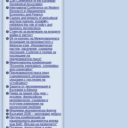
12th Conference of the European
Sociological Association
International Conference on Modern
Research in Management,
Economics and Finance
Causes and impacts of agricultural
and food markets’ instability:
rethinking the role of policy and
business perspectives
Стимули за включване на младите
майки в заетост
59-ти конгрес на Международната
Асоциация на икономистите с
френски език „Икономически
растеж, население, социална
протекция: Събития и теории за
посрещане на
предизвикателствата”
Международна конференция
“Economic integrations, competition
and cooperation”
Предизвикателствата пред
съвременните организации,
свързани с постигане на
устойчивост
Защита от дискриминация в
България и Европа
Грижа за нашия общ дом –
духовни, философски,
икономически, социални и
културни измерения на
екологичния проблем
Младежки икономически форум
България 2030 – започваме дебата
Научна конференция на
националната академична мрежа
към БАН „Връзки на развитието"
Промени, философия и нови