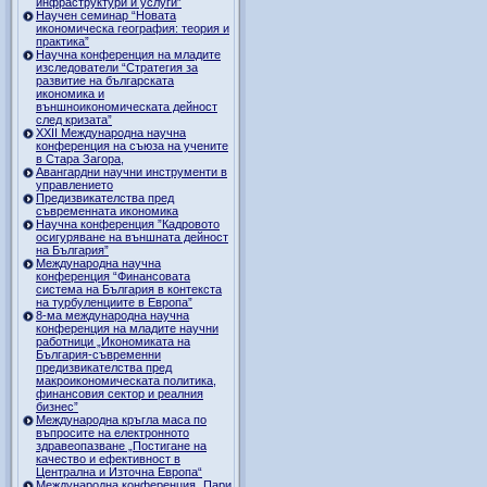
инфраструктури и услуги”
Научен семинар “Новата
икономическа география: теория и
практика”
Научна конференция на младите
изследователи “Стратегия за
развитие на българската
икономика и
външноикономическата дейност
след кризата”
ХХII Международна научна
конференция на съюза на учените
в Стара Загора,
Авангардни научни инструменти в
управлението
Предизвикателства пред
съвременната икономика
Научна конференция ”Кадровото
осигуряване на външната дейност
на България”
Международна научна
конференция “Финансовата
система на България в контекста
на турбуленциите в Европа”
8-ма международна научна
конференция на младите научни
работници „Икономиката на
България-съвременни
предизвикателства пред
макроикономическата политика,
финансовия сектор и реалния
бизнес”
Международна кръгла маса по
въпросите на електронното
здравеопазване „Постигане на
качество и ефективност в
Централна и Източна Европа“
Международна конференция „Пари