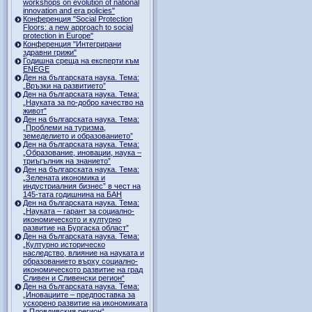
workshops on evolution of national
innovation and era policies"
Конференция "Social Protection
Floors: a new approach to social
protection in Europe"
Конференция "Интегрирани
здравни грижи"
Годишна среща на експерти към
ENEGE
Ден на българската наука. Тема:
„Връзки на развитието”
Ден на българската наука. Тема:
„Науката за по-добро качество на
живот”
Ден на българската наука. Тема:
„Проблеми на туризма,
земеделието и образованието”
Ден на българската наука. Тема:
„Образование, иновации, наука –
триъгълник на знанието”
Ден на българската наука. Тема:
„Зелената икономика и
индустриалния бизнес” в чест на
145-тата годишнина на БАН
Ден на българската наука. Тема:
„Науката – гарант за социално-
икономическото и културно
развитие на Бургаска област”
Ден на българската наука. Тема:
„Културно историческо
наследство, влияние на науката и
образованието върху социално-
икономическото развитие на град
Сливен и Сливенски регион“
Ден на българската наука. Тема:
„Иновациите – предпоставка за
ускорено развитие на икономиката
в Пловдивския регион“