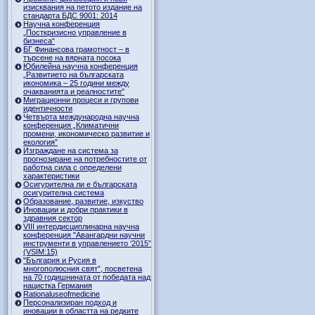
изисквания на петото издание на
стандарта БДС 9001: 2014
Научна конференция
„Посткризисно управление в
бизнеса“
БГ Финансова грамотност – в
търсене на вярната посока
Юбилейна научна конференция
„Развитието на българската
икономика – 25 години между
очакванията и реалностите"
Миграционни процеси и групови
идентичности
Четвърта международна научна
конференция „Климатични
промени, икономическо развитие и
екология”
Изграждане на система за
прогнозиране на потребностите от
работна сила с определени
характеристики
Осигурителна ли е българската
осигурителна система
Образование, развитие, изкуство
Иновации и добри практики в
здравния сектор
VIII интердисциплинарна научна
конференция "Авангардни научни
инструменти в управлението ‘2015”
(VSIM:15)
"България и Русия в
многополюсния свят”, посветена
на 70 годишнината от победата над
нацистка Германия
Rationaluseofmedicine
Персонализиран подход и
иновации в областта на редките