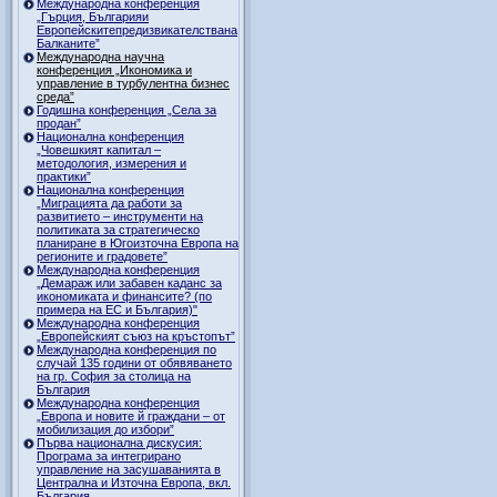
Международна конференция
„Гърция, Българияи
Европейскитепредизвикателствана
Балканите”
Международна научна
конференция „Икономика и
управление в турбулентна бизнес
среда”
Годишна конференция „Селa за
продан”
Национална конференция
„Човешкият капитал –
методология, измерения и
практики”
Национална конференция
„Миграцията да работи за
развитието – инструменти на
политиката за стратегическо
планиране в Югоизточна Европа на
регионите и градовете”
Международна конференция
„Демараж или забавен каданс за
икономиката и финансите? (по
примера на ЕС и България)"
Международна конференция
„Европейският съюз на кръстопът”
Международна конференция по
случай 135 години от обявяването
на гр. София за столица на
България
Международна конференция
„Европа и новите й граждани – от
мобилизация до избори”
Първа национална дискусия:
Програма за интегрирано
управление на засушаванията в
Централна и Източна Европа, вкл.
България