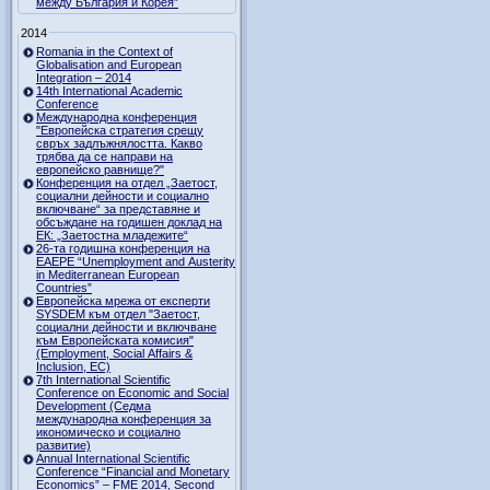
между България и Корея”
2014
Romania in the Context of
Globalisation and European
Integration – 2014
14th International Academic
Conference
Международна конференция
"Европейска стратегия срещу
свръх задлъжнялостта. Какво
трябва да се направи на
европейско равнище?"
Конференция на отдел „Заетост,
социални дейности и социално
включване“ за представяне и
обсъждане на годишен доклад на
ЕК: „Заетостна младежите“
26-та годишна конференция на
EAEPE “Unemployment and Austerity
in Mediterranean European
Countries”
Eвропейска мрежа от експерти
SYSDEM към отдел "Заетост,
социални дейности и включване
към Европейската комисия"
(Employment, Social Affairs &
Inclusion, ЕС)
7th International Scientific
Conference on Economic and Social
Development (Седма
международна конференция за
икономическо и социално
развитие)
Annual International Scientific
Conference “Financial and Monetary
Economics” – FME 2014, Second