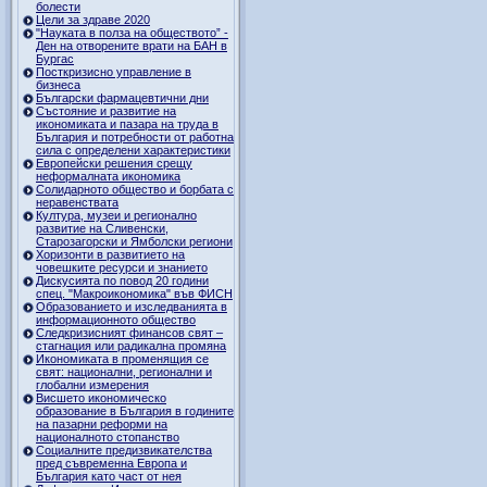
болести
Цели за здраве 2020
"Науката в полза на обществото” -
Ден на отворените врати на БАН в
Бургас
Посткризисно управление в
бизнеса
Български фармацевтични дни
Състояние и развитие на
икономиката и пазара на труда в
България и потребности от работна
сила с определени характеристики
Европейски решения срещу
неформалната икономика
Солидарното общество и борбата с
неравенствата
Култура, музеи и регионално
развитие на Сливенски,
Старозагорски и Ямболски региони
Хоризонти в развитието на
човешките ресурси и знанието
Дискусията по повод 20 години
спец. "Макроикономика" във ФИСН
Образованието и изследванията в
информационното общество
Следкризисният финансов свят –
стагнация или радикална промяна
Икономиката в променящия се
свят: национални, регионални и
глобални измерения
Висшето икономическо
образование в България в годините
на пазарни реформи на
националното стопанство
Социалните предизвикателства
пред съвременна Европа и
България като част от нея