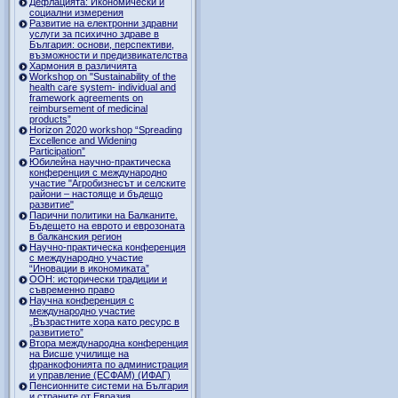
Дефлацията: Икономически и
социални измерения
Развитие на електронни здравни
услуги за психично здраве в
България: основи, перспективи,
възможности и предизвикателства
Хармония в различията
Workshop on "Sustainability of the
health care system- individual and
framework agreements on
reimbursement of medicinal
products”
Horizon 2020 workshop “Spreading
Excellence and Widening
Participation”
Юбилейна научно-практическа
конференция с международно
участие "Агробизнесът и селските
райони – настояще и бъдещо
развитие"
Парични политики на Балканите.
Бъдещето на еврото и еврозоната
в балканския регион
Научно-практическа конференция
с международно участие
“Иновации в икономиката”
ООН: исторически традиции и
съвременно право
Научна конференция с
международно участие
„Възрастните хора като ресурс в
развитието”
Втора международна конференция
на Висше училище на
франкофонията по администрация
и управление (ЕСФАМ) (ИФАГ)
Пенсионните системи на България
и страните от Евразия