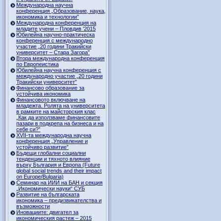
Международна научна
конференция „Образование, наука,
икономика и технологии”
Международна конференция на
младите учени – Пловдив '2015
Юбилейна научно-практическа
конференция с международно
участие „20 години Тракийски
университет – Стара Загора”
Втора международна конференция
по Европеистика
Юбилейна научна конференция с
международно участие „20 години
Тракийски университет”
Финансово образование за
устойчива икономика
Финансовото включване на
младежта. Ролята на университета
в рамките на майсторския клас
„Как да използваме финансовите
пазари в подкрепа на бизнеса и на
себе си?”
XVII-та международна научна
конференция „Управление и
устойчиво развитие”
Бъдещи глобални социални
тенденции и тяхното влияние
върху България и Европа (Future
global social trends and their impact
on Europe/Bulgaria)
Семинар на ИИИ на БАН и секция
„Икономически науки“ СУБ
Развитие на българската
икономика – предизвикателства и
възможности
Иновациите: двигател за
икономическия растеж – 2015