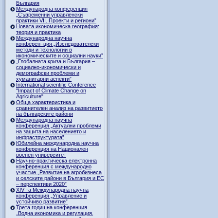
България
Международна конференция
„Съвременни управленски
практики VII. Проекти и региони”
Новата икономическа география:
теория и практика
Международна научна
конферен¬ция „Изследователски
методи и технологии в
икономическите и социални науки”
„Глобалната криза и България –
социално-икономически и
демографски проблеми и
хуманитарни аспекти”
International scientific Conference
"Impact of Climate Change on
Agriculture"
Обща характеристика и
сравнителен анализ на развитието
на българските райони
Международна научна
конференция „Актуални проблеми
на защита на населението и
инфраструктурата”
Юбилейна международна научна
конференция на Национален
военен университет
Научно-практическа електронна
конференция с международно
участие „Развитие на агробизнеса
и селските райони в България и ЕС
– перспективи 2020”
XIV-та Международна научна
конференция „Управление и
устойчиво развитие”
Трета годишна конференция
„Водна икономика и регулация,