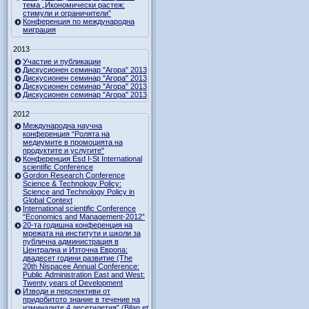
тема „Икономически растеж:
стимули и ограничители”
Конференция по международна
миграция
2013
Участие и публикации
Дискусионен семинар "Агора" 2013
Дискусионен семинар "Агора" 2013
Дискусионен семинар "Агора" 2013
Дискусионен семинар "Агора" 2013
2012
Международна научна
конференция “Ролята на
медиумите в промоцията на
продуктите и услугите"
Конференция Esd I-St International
scientific Conference
Gordon Research Сonference
Science & Technology Policy:
Science and Technology Policy in
Global Context
International scientific Conference
“Economics and Management-2012”
20-та годишна конференция на
мрежата на институти и школи за
публична администрация в
Централна и Източна Европа:
двадесет години развитие (The
20th Nispacee Annual Conference:
Public Administration East and West:
Twenty years of Development
Изводи и перспективи от
придобитото знание в течение на
изминалите 4 десетилетия” (Bilan et