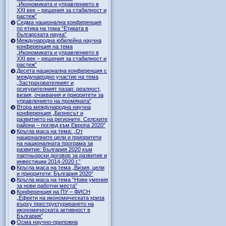
„Икономиката и управлението в
ХХI век – решения за стабилност и
растеж”
Седма национална конференция
по етика на тема “Етиката в
българската наука”
Международна юбилейна научна
конференция на тема
„Икономиката и управлението в
ХХI век – решения за стабилност и
растеж”
Десета национална конференция с
международно участие на тема
„Застрахователният и
осигурителният пазар: реалност,
визия, очаквания и приоритети за
управлението на промяната”
Втора международна научна
конференция „Бизнесът и
развитието на регионите. Селските
райони – поглед към Европа 2020”
Кръгла маса на тема: „От
националните цели и приоритети
на националната програма за
развитие: България 2020 към
партньорски договор за развитие и
инвестиции 2014-2020 г.”
Кръгла маса на тема „Визия, цели
и приоритети: България 2020”
Кръгла маса на тема “Нови умения
за нови работни места”
Конференция на ПУ – ФИСН
„Ефекти на икономическата криза
върху преструктурирането на
икономическата активност в
България”
Осма научно-приложна