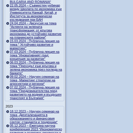
BULGARIA AND ROMANIA“
22.05.2024 – Съвместен уебинар
между Школата по икономика към
Университета Нанкай, Китай, и
Института за икономически
изследвания при БАН
24.04.2024 – Дискусия на тема
"Аспекти на зелената
трансформация: от кръгова
икономика до устойчиво развитие
на планинските райони"
15.03.2024 - Публична лекция на
тема “ Устойчиво развитие и
маркетинг”
07.03.2024 - Публична лекция на
тема “Иновативният град:
концепция за развитие”
06.03.2024 - Публична лекция на
тема “Преходът към кръгова и
зелена икономика през погледа на
банките”
09.02.2024 – Научен семинар на
тема „Маркетинг стратегии на
агросектори и региони“
07.02.2024 - Публична лекция на
тема “Предизвикателства пред
развитието на водния и въздушен
транспорт в България”
2023
18.12.2023 – Научен семинар на
тема „Дигитализацията в
образованието и финансовия
сектор: стандарти и тенденции“
05.12.2023 – Ежегодна научна
конференция 2023 "Икономическо
развитие и политики: реалности и