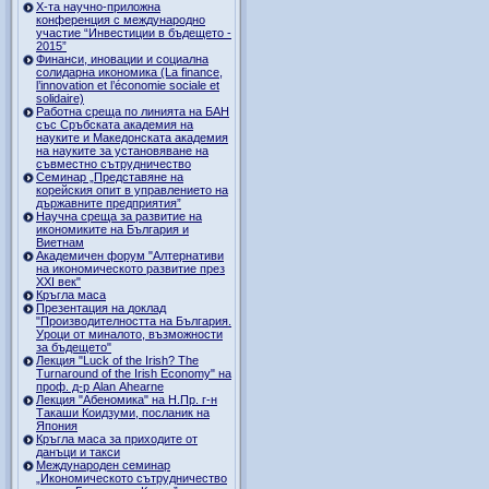
Х-та научно-приложна
конференция с международно
участие “Инвестиции в бъдещето -
2015”
Финанси, иновации и социална
солидарна икономика (La finance,
l’innovation et l’économie sociale et
solidaire)
Работна среща по линията на БАН
със Сръбската академия на
науките и Македонската академия
на науките за установяване на
съвместно сътрудничество
Семинар „Представяне на
корейския опит в управлението на
държавните предприятия”
Научна среща за развитие на
икономиките на България и
Виетнам
Академичен форум "Алтернативи
на икономическото развитие през
XXI век"
Кръгла маса
Презентация на доклад
"Производителността на България.
Уроци от миналото, възможности
за бъдещето"
Лекция "Luck of the Irish? The
Turnaround of the Irish Economy" на
проф. д-р Alan Ahearne
Лекция "Абеномика" на Н.Пр. г-н
Такаши Коидзуми, посланик на
Япония
Кръгла маса за приходите от
данъци и такси
Международен семинар
„Икономическото сътрудничество