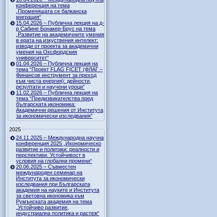
конференция на тема
„Променящата се балканска
миграция“
15.04.2026 – Публична лекция на д-
р Сабине Бонакер-Брус на тема
„Развитие на академичните умения
в ерата на изкуствения интелект:
изводи от проекта за академични
умения на Оксфордския
университет“
01.04.2026 – Публична лекция на
тема “Проект FLAG FICET (ФЛАГ –
Финансов инструмент за преход
към чиста енергия): дейности,
резултати и научени уроци”
11.02.2026 – Публична лекция на
тема “Предизвикателства пред
българската икономика:
Академични решения от Института
за икономически изследвания”
2025
24.11.2025 – Международна научна
конференция 2025 „Икономическо
развитие и политики: реалности и
перспективи. Устойчивост в
условия на глобални промени“
20.06.2025 – Съвместен
международен семинар на
Института за икономически
изследвания при Българската
академия на науките и Института
за световна икономика към
Румънската академия на тема
„Устойчиво развитие,
индустриална политика и растеж“