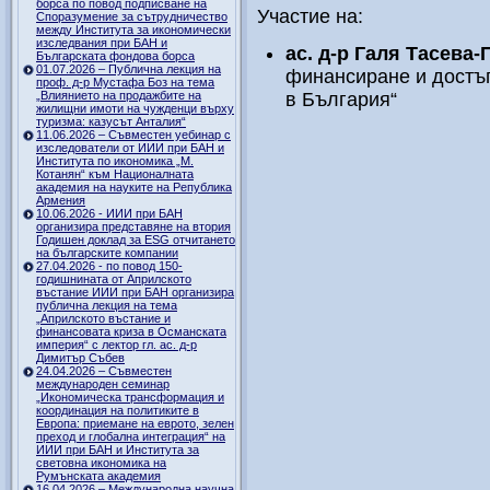
борса по повод подписване на
Участие на:
Споразумение за сътрудничество
между Института за икономически
изследвания при БАН и
ас. д-р Галя Тасева-
Българската фондова борса
01.07.2026 – Публична лекция на
финансиране и достъ
проф. д-р Мустафа Боз на тема
„Влиянието на продажбите на
в България“
жилищни имоти на чужденци върху
туризма: казусът Анталия“
11.06.2026 – Съвместен уебинар с
изследователи от ИИИ при БАН и
Института по икономика „М.
Котанян“ към Националната
академия на науките на Република
Армения
10.06.2026 - ИИИ при БАН
организира представяне на втория
Годишен доклад за ESG отчитането
на българските компании
27.04.2026 - по повод 150-
годишнината от Априлското
въстание ИИИ при БАН организира
публична лекция на тема
„Априлското въстание и
финансовата криза в Османската
империя“ с лектор гл. ас. д-р
Димитър Събев
24.04.2026 – Съвместен
международен семинар
„Икономическа трансформация и
координация на политиките в
Европа: приемане на еврото, зелен
преход и глобална интеграция“ на
ИИИ при БАН и Института за
световна икономика на
Румънската академия
16.04.2026 – Международна научна