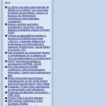
2015
La 3éme rencontre internationale de
dakhla sur le thème “Les nouveaux
territoires économiques; acteurs et
facteurs de l’émergence;
expériences internationales
comparées”
Interim reporting and policy
practitioners’ workshop, Korea-
Bulgaria knowledge sharing program
(KSP)
Среща на европейска мрежа от
експерти SYSDEM към отдел
„Заетост, социални дейности и
включване към Европейската
комисия (Employment, Social Affairs
& Inclusion, ЕС)
Насърчаване на социалния диалог
и подобряване на условията на
труд на работниците и служителите
ОИСР, експертна мрежа по
миграцията SOPEMI, OECD
First international scientific
conference: telecommunications,
informatics, energy and management
tiem
Wood processing and furniture
manufacturing on the world market
and wood-based energy goes global
Семинар «Trade Union approaches
on demography and migrations»
Financial and Monetary Economics –
FME 2015
Project LINK Fall 2015 Meeting
45th Annual Conference of the
European Studies