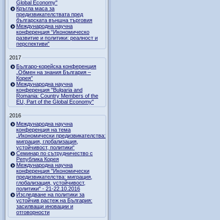
Global Economy"
Кръгла маса за
предизвикателствата пред
българската външна търговия
Международна научна
конференция “Икономическо
развитие и политики: реалност и
перспективи”
2017
Българо-корейска конференция
„Обмен на знания България –
Корея”
Международна научна
конференция "Bulgaria and
Romania: Country Members of the
EU, Part of the Global Economy"
2016
Международна научна
конференция на тема
„Икономически предизвикателства:
миграция, глобализация,
устойчивост, политики“
Семинар по сътрудничество с
Република Корея
Международна научна
конференция "Икономически
предизвикателства: миграция,
глобализация, устойчивост,
политики" - 21-22.10.2016
Изследване на политики за
устойчив растеж на България:
засилващи иновации и
отговорности