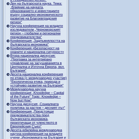
Ден на българската наука. Тема:
„Влияние на науката,
образованието и инвестициите
върху социално-икономическото
развитие на Благоевградския
регион“
Научна конференция на младите
изследователи „Черноморският
регион – глобални и регионални
предизвикателства“
Конференция „Задлъжнялостта на
българската икономика”
Конференция «Безопасност на
храните и национална сигурност»
Втора национална дискусия:
„Програма за интегрирано
управление на засушаванията в
Централна и Източна Европа, вкл.
България”
Десета национална конференция
по етика (с международно участие)
“Екологическа етика, природа и
устойчиво развитие на България”
Международна научна
конференция „Knowledge – Capital
of the Future” Topic: Knowledge –
Now but How”
Научна дискусия „Социалната
политика за растеж – десният път”
Конференция „Предстоящи
предизвикателства пред
българската икономика,
произтичащи от членството в
Европейския Съюз”
Десета юбилейна международна
научна конференция на младите
учени „Икономиката на България и