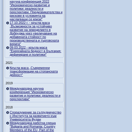
научна конференция 2022
"Икономическо развитие и
политики: реалности и
перспективи. Предизвикателства и
рискове в условията на
наслагващи се кризи"
17.10.2022 г. - кръгла маса
„Възможности за устойчиво
развитие на земеделието в
Добруджа чрез увеличаване на
добавената стойност по
производствената и търговската
верига“
09.03.2022 - кръгла маса
"Енергийната бедност в България:
дефиниране и политики"
2021
Кръгла маса „Съвременни
трансформации на стопанската
дейност”
2019
Международна научна
конференция “Икономическо
развитие и политики: реалности и
перспективи”
2018
Споразумение за сътрудничество
с Института за развитието към
Университета Фудан
Международна работна среща
"Bulgaria and Romania: Country
Members of the EU, Part of the