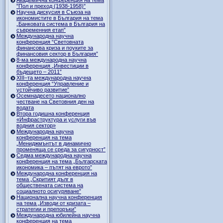
"Пол и преход (1938-1958)"
Научна дискусия в Съюза на
икономистите в България на тема
„Банковата система в България на
съвременния етап”
Международна научна
конференция “Световната
финансова криза и поуките за
финансовия сектор в България”
8-ма международна научна
конференция „Инвестиции в
бъдещето – 2011”
ХІІІ–та международна научна
конференция “Управление и
устойчиво развитие”
Осемнадесето национално
честване на Световния ден на
водата
Втора годишна конференция
«Инфраструктура и услуги във
водния сектор»
Международна научна
конференция на тема
„Мениджмънтът в динамично
променяща се среда за сигурност”
Седма международна научна
конференция на тема „Българската
икономика – пътят на еврото”
Международна конференция на
тема „Скритият дълг в
обществената система на
социалното осигуряване”
Национална научна конференция
на тема „Изводи от кризата –
стратегии и препоръки”
Международна юбилейна научна
конференция на тема