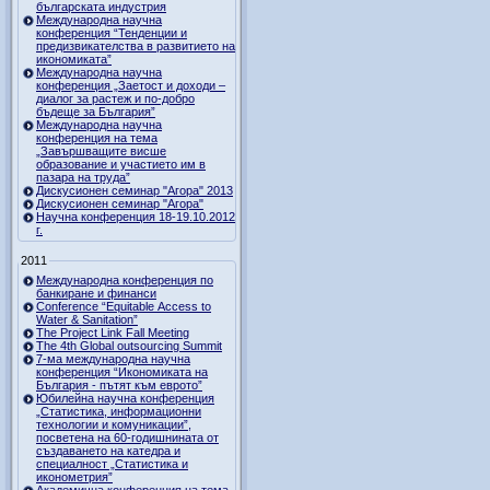
българската индустрия
Международна научна
конференция “Тенденции и
предизвикателства в развитието на
икономиката”
Международна научна
конференция „Заетост и доходи –
диалог за растеж и по-добро
бъдеще за България”
Международна научна
конференция на тема
„Завършващите висше
образование и участието им в
пазара на труда”
Дискусионен семинар "Агора" 2013
Дискусионен семинар "Агора"
Научна конференция 18-19.10.2012
г.
2011
Международна конференция по
банкиране и финанси
Conference “Equitable Access to
Water & Sanitation”
The Project Link Fall Meeting
The 4th Global outsourcing Summit
7-ма международна научна
конференция “Икономиката на
България - пътят към еврото”
Юбилейна научна конференция
„Статистика, информационни
технологии и комуникации”,
посветена на 60-годишнината от
създаването на катедра и
специалност „Статистика и
иконометрия”
Академична конференция на тема