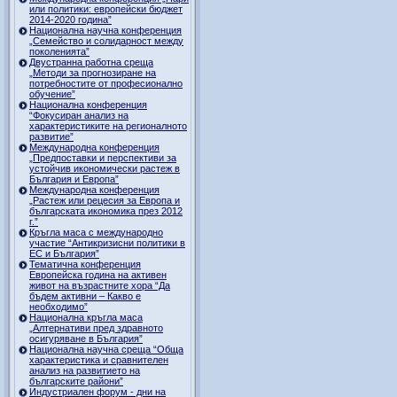
или политики: европейски бюджет
2014-2020 година”
Национална научна конференция
„Семейство и солидарност между
поколенията”
Двустранна работна среща
„Методи за прогнозиране на
потребностите от професионално
обучение”
Национална конференция
“Фокусиран анализ на
характеристиките на регионалното
развитие”
Международна конференция
„Предпоставки и перспективи за
устойчив икономически растеж в
България и Европа”
Международна конференция
„Растеж или рецесия за Европа и
българската икономика през 2012
г.”
Кръгла маса с международно
участие “Антикризисни политики в
ЕС и България”
Тематична конференция
Европейска година на активен
живот на възрастните хора “Да
бъдем активни – Какво е
необходимо”
Национална кръгла маса
„Алтернативи пред здравното
осигуряване в България”
Национална научна среща “Обща
характеристика и сравнителен
анализ на развитието на
българските райони”
Индустриален форум - дни на