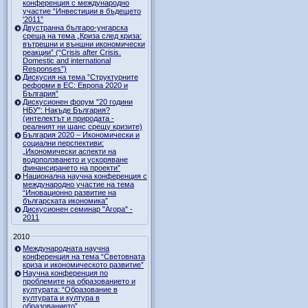
конференция с международно
участие “Инвестиции в бъдещето
'2011”
Двустранна българо-унгарска
среща на тема „Криза след криза:
вътрешни и външни икономически
реакции” (“Crisis after Crisis.
Domestic and international
Responses”)
Дискусия на тема ”Структурните
реформи в ЕС: Европа 2020 и
България”
Дискусионен форум "20 години
НБУ": Накъде България?
(интелектът и природата -
реалният ни шанс срещу кризите)
България 2020 – Икономически и
социални перспективи:
„Икономически аспекти на
водоползването и ускоряване
финансирането на проекти”
Национална научна конференция с
международно участие на тема
“Иновационно развитие на
българската икономика”
Дискусионен семинар "Агора" -
2011
2010
Международната научна
конференция на тема “Световната
криза и икономическото развитие”
Научна конференция по
проблемите на образованието и
културата: “Образование в
културата и култура в
образованието”