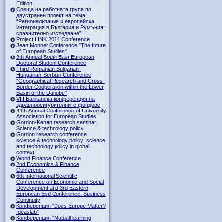
Edition
Среща на работната група по
двустранен проект на тема:
“Регионализация и европейска
интеграция в България и Румъния:
сравнително изследване”
Project LINK 2014 Conference
Jean Monnet Conference "The future
of European Studies"
9th Annual South East European
Doctoral Student Conference
Third Romanian-Bulgarian-
Hungarian-Serbian Conference
"Geographical Research and Cross-
Border Cooperation within the Lower
Basin of the Danube"
VIII Балканска конференция на
здравноосигурителните фондове
44th Annual Conference of University
Association for European Studies
Gordon-Kenan research seminar.
Science & technology policy
Gordon research сonference
science & technology policy: science
and technology policy in global
context
World Finance Conference
2nd Economics & Finance
Conference
6th International Scientific
Conference оn Economic and Social
Development and 3rd Eastern
European Esd Conference: Business
Continuity
Конференция "Does Europe Matter?
Ideaslab"
Конференция "Mutuall learning