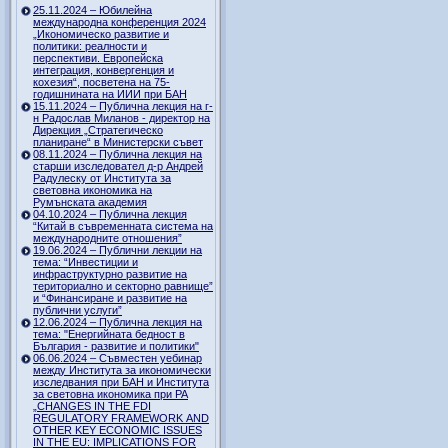
25.11.2024 – Юбилейна
международна конференция 2024
„Икономическо развитие и
политики: реалности и
перспективи. Европейска
интеграция, конвергенция и
кохезия“, посветена на 75-
годишнината на ИИИ при БАН
15.11.2024 – Публична лекция на г-
н Радослав Миланов - директор на
Дирекция „Стратегическо
планиране“ в Министерски съвет
08.11.2024 – Публична лекция на
старши изследовател д-р Андрей
Радулеску от Института за
световна икономика на
Румънската академия
04.10.2024 – Публична лекция
“Китай в съвременната система на
международните отношения”
19.06.2024 – Публични лекции на
тема: “Инвестиции и
инфраструктурно развитие на
териториално и секторно равнище”
и “Финансиране и развитие на
публични услуги”
12.06.2024 – Публична лекция на
тема: "Енергийната бедност в
България - развитие и политики"
06.06.2024 – Съвместен уебинар
между Института за икономически
изследвания при БАН и Института
за световна икономика при РА
„CHANGES IN THE FDI
REGULATORY FRAMEWORK AND
OTHER KEY ECONOMIC ISSUES
IN THE EU: IMPLICATIONS FOR