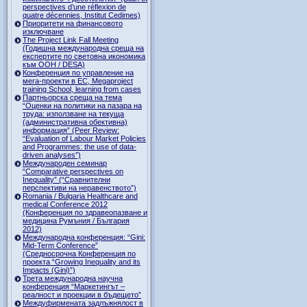
perspectives d’une réflexion de
quatre décennies, Institut Cedimes)
Приоритети на финансовото
изключване
The Project Link Fall Meeting
(Годишна международна среща на
експертите по световна икономика
към ООН / DESA)
Конференция по управление на
мега-проекти в ЕС, Megaproject
training School, learning from cases
Партньорска среща на тема
“Оценки на политики на пазара на
труда: използване на текуща
(административна обективна)
информация” (Peer Review:
“Evaluation of Labour Market Policies
and Programmes: the use of data-
driven analyses”)
Международен семинар
“Comparative perspectives on
Inequality” (“Сравнителни
перспективи на неравенството”)
Romania / Bulgaria Healthcare and
medical Conference 2012
(Конференция по здравеопазване и
медицина Румъния / България
2012)
Международна конференция: “Gini:
Mid-Term Conference”
(Средносрочна Конференция по
проекта “Growing Inequality and its
Impacts (Gini)”)
Трета международна научна
конференция “Маркетингът –
реалност и проекции в бъдещето”
Междуфирмената задлъжнялост в