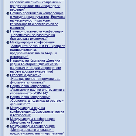
европейския съюз – съвременни
предизвикателства и подходи за
решения”
Научно-практическа конференция
с международно участие „Времена
на несигурност и рискове:
Възможности и перспективи за
развитие”
Научно-практическа конференция
„Перспективи за развитие на
българската икономика”
Международна конференция
„Западните Балкани и ЕС. Уроци от
разширяванията,
предизвикателства за бъдещи
интеграции”
Национална Кампания „Дневният
ред на България” (Дискусия за
националните цели и приоритети
на Българската енергетика)
Експертна дискусия
„Наследственост и промени във
фискалната политика”
Национална конференция
„Авангардни научни инструменти в
управлението (VSIM:14)“
Национална конференция
„Социалната политика за растеж –
десният път”
Международна научна
конференция „Образование, наука
и технологии”
Международна конференция
„Медицинска Грешка”
Международна конференция
„Мениджърските иновации –
предизвикателства и перспективи”