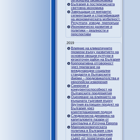
регионална биоикономика
България в посткризисната
световна икономика
Завръщащи се мигранти:
сегментация и стратификация
на икономическата мобилност.
Резултати, изводи, препоръки
Икономическо развитие и
политики – реалности и
перспективи
2019
Влияние на климатичните
промени върху развитието на
основни овощни култури в
югоизточен район на България
Корпоративна отговорност
чрез прилагане на
международни социални
стандарти в българските
фирми – предизвикателства и
европейски измерения
Синергия и
конкурентоспособност на
българските предприятия
Оценяване на влиянието на
външната търговия върху
брутния вътрешен продукт на
България чрез
коинтеграционния подход
Следкризисна динамика на
капиталовите пазари от
Централна и Източна Европа
Макроикономическата
политика в България след
въвеждането на паричния
съвет /от теоретичен към