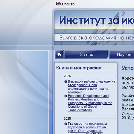
English
За нас
Научен 
Книги и монографии
Усто
2026
Христо
Въглищни райони след края на
от мат
въгледобива: Нова
българ
индустриална политика на
България
Устойч
Economic Development and
Policies: Realities and
редакц
Prospects. Sustainability in the
Бакър
Conditions of Global
Весел
Transformations
Искра 
2010, 
2025
Гъвкавост на социалната
подкрепа в условията на
кризи. Опит и уроци от