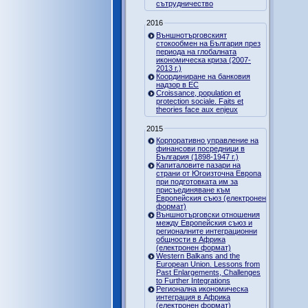
сътрудничество
2016
Външнотърговският
стокообмен на България през
периода на глобалната
икономическа криза (2007-
2013 г.)
Координиране на банковия
надзор в ЕС
Croissance, population et
protection sociale. Faits et
theories face aux enjeux
2015
Корпоративно управление на
финансови посредници в
България (1898-1947 г.)
Капиталовите пазари на
страни от Югоизточна Европа
при подготовката им за
присъединяване към
Европейския съюз (електронен
формат)
Външнотърговски отношения
между Европейския съюз и
регионалните интеграционни
общности в Африка
(електронен формат)
Western Balkans and the
European Union. Lessons from
Past Enlargements, Challenges
to Further Integrations
Регионална икономическа
интеграция в Африка
(електронен формат)