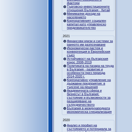
фактори
Търговско-инвестиционните
отношения България - Китай
Минимални доходи на
населението
Корпоративният социален
капитал като управленско
предизвикателство
2021
Финансови кризи и системи за
ранното им разпознаване
Икономически растеж и
конвергенция в Европейския
съюз
Устойчивост на българския
износ 2008-2019
Политиката на пазара на труда
в България - развитие и
особености през периода
2014-2020 г.
Корпоративно управление на
държавни предприятия: в
търсене на решения
Академичната сфера и
бизнесът в България:
състояние и възможности за
разширяване на
сътрудничеството
България в международната
икономическа специализация
2020
Анализ и профил на
състоянието и потенциала за