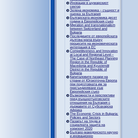
Иновации в шумарскиот
сектор
Зелена икономика – същност и
оценка за България
Българската икономика десет
години в Европейския съюз
Migration and transnationalism
between Switzerland and
Bulgaria
Последиците от европейската
дългова криза върху
процесите на икономическата
интеграция в ЕС
Competitiveness and Innovation
at Local and Regional Level –
The Case of Northeast Planning
Region in the Republic of
Macedonia and Kyustendil
District in the Republic of
Bulgaria
Капиталовите пазари на
страни от Югоизточна Европа
при подготовката им за
присъединяване към
Европейския съюз
Възможности и перспективи
пред външнотърговските
отношения на България с
държавите от Субсахарска
Африка
The Economic Crisis in Bulgaria:
Policies and Sectors
Пазарът на труда и
социалната защита на
хоризонт 2020
Българо-македонското научно
и иновационно