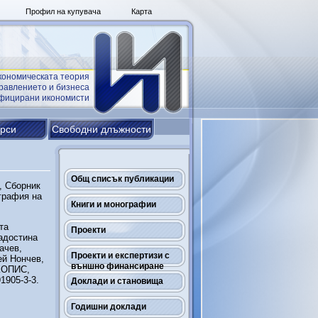
Профил на купувача
Карта
кономическата теория
равлението и бизнеса
ифицирани икономисти
урси
Свободни длъжности
Общ списък публикации
, Сборник
ография на
Книги и монографии
та
Проекти
Радостина
ачев,
Проекти и експертизи с
ей Нончев,
външно финансиране
ИКОПИС,
1905-3-3.
Доклади и становища
Годишни доклади