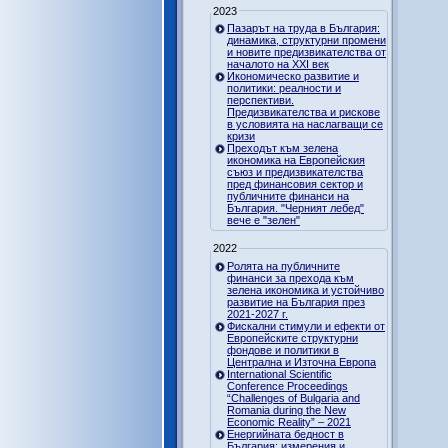
2023
Пазарът на труда в България:
динамика, структурни промени
и новите предизвикателства от
началото на XXI век
Икономическо развитие и
политики: реалности и
перспективи.
Предизвикателства и рискове
в условията на наслагващи се
кризи
Преходът към зелена
икономика на Европейския
съюз и предизвикателства
пред финансовия сектор и
публичните финанси на
България. "Черният лебед"
вече е "зелен"
2022
Ролята на публичните
финанси за прехода към
зелена икономика и устойчиво
развитие на България през
2021-2027 г.
Фискални стимули и ефекти от
Европейските структурни
фондове и политики в
Централна и Източна Европа
International Scientific
Conference Proceedings
“Challenges of Bulgaria and
Romania during the New
Economic Reality” – 2021
Енергийната бедност в
България: измерения и