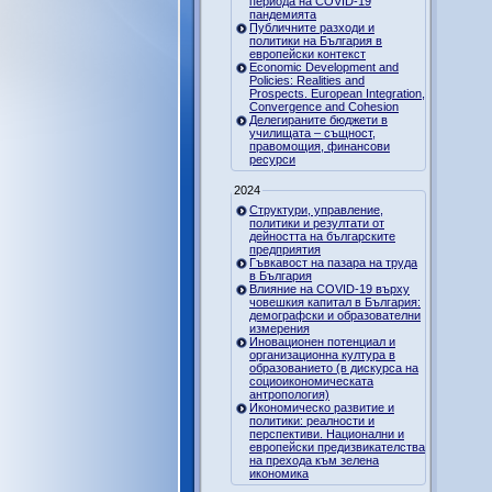
периода на COVID-19
пандемията
Публичните разходи и
политики на България в
европейски контекст
Economic Development and
Policies: Realities and
Prospects. European Integration,
Convergence and Cohesion
Делегираните бюджети в
училищата – същност,
правомощия, финансови
ресурси
2024
Структури, управление,
политики и резултати от
дейността на българските
предприятия
Гъвкавост на пазара на труда
в България
Влияние на COVID-19 върху
човешкия капитал в България:
демографски и образователни
измерения
Иновационен потенциал и
организационна култура в
образованието (в дискурса на
социоикономическата
антропология)
Икономическо развитие и
политики: реалности и
перспективи. Национални и
европейски предизвикателства
на прехода към зелена
икономика