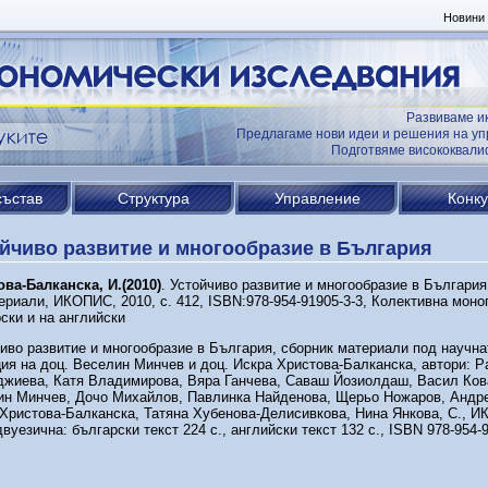
Новини
Развиваме и
Предлагаме нови идеи и решения на уп
Подготвяме висококвал
състав
Структура
Управление
Конк
йчиво развитие и многообразие в България
ва-Балканска, И.(2010)
. Устойчиво развитие и многообразие в България
ериали, ИКОПИС, 2010, с. 412, ISBN:978-954-91905-3-3, Колективна мон
ски и на английски
иво развитие и многообразие в България, сборник материали под научна
ия на доц. Веселин Минчев и доц. Искра Христова-Балканска, автори: 
джиева, Катя Владимирова, Вяра Ганчева, Саваш Йозиолдаш, Васил Ков
ин Минчев, Дочо Михайлов, Павлинка Найденова, Щерьо Ножаров, Андр
Христова-Балканска, Татяна Хубенова-Делисивкова, Нина Янкова, С., 
двуезична: български текст 224 с., английски текст 132 с., ISBN 978-954-9