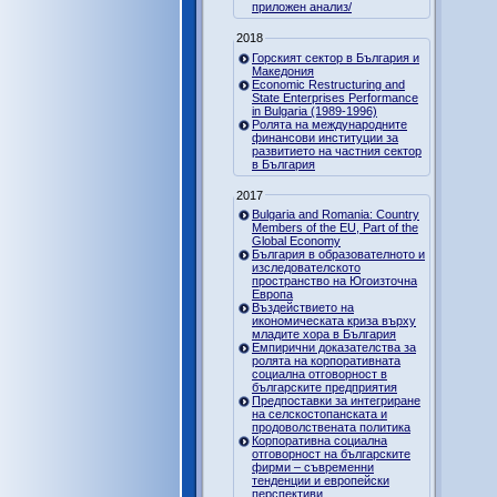
приложен анализ/
2018
Горският сектор в България и
Македония
Economic Restructuring and
State Enterprises Performance
in Bulgaria (1989-1996)
Ролята на международните
финансови институции за
развитието на частния сектор
в България
2017
Bulgaria and Romania: Country
Members of the EU, Part of the
Global Economy
България в образователното и
изследователското
пространство на Югоизточна
Европа
Въздействието на
икономическата криза върху
младите хора в България
Емпирични доказателства за
ролята на корпоративната
социална отговорност в
българските предприятия
Предпоставки за интегриране
на селскостопанската и
продоволствената политика
Корпоративна социална
отговорност на българските
фирми – съвременни
тенденции и европейски
перспективи