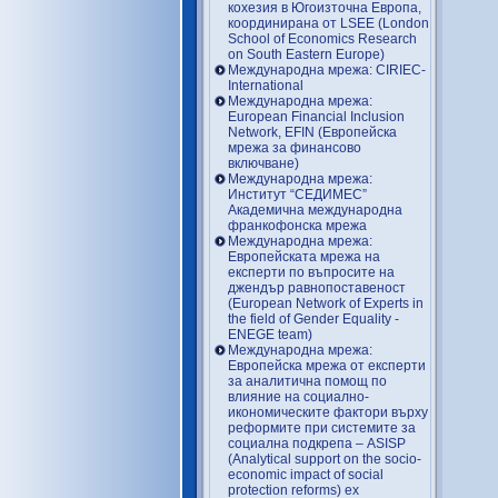
кохезия в Югоизточна Европа,
координирана от LSEE (London
School of Economics Research
on South Eastern Europe)
Международна мрежа: CIRIEC-
International
Международна мрежа:
European Financial Inclusion
Network, EFIN (Европейска
мрежа за финансово
включване)
Международна мрежа:
Институт “СЕДИМЕС”
Академична международна
франкофонска мрежа
Международна мрежа:
Европейската мрежа на
експерти по въпросите на
джендър равнопоставеност
(European Network of Experts in
the field of Gender Equality -
ENEGE team)
Международна мрежа:
Европейска мрежа от експерти
за аналитична помощ по
влияние на социално-
икономическите фактори върху
реформите при системите за
социална подкрепа – ASISP
(Analytical support on the socio-
economic impact of social
protection reforms) ex