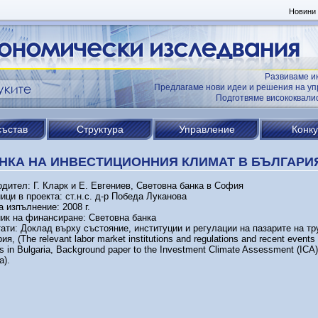
Новини
Развиваме и
Предлагаме нови идеи и решения на уп
Подготвяме висококвал
състав
Структура
Управление
Конк
НКА НА ИНВЕСТИЦИОННИЯ КЛИМАТ В БЪЛГАРИ
дител: Г. Кларк и Е. Евгениев, Световна банка в София
ици в проекта: ст.н.с. д-р Победа Луканова
а изпълнение: 2008 г.
ик на финансиране: Световна банка
ати: Доклад върху състояние, институции и регулации на пазарите на тр
я, (The relevant labor market institutions and regulations and recent events 
s in Bulgariа, Вackground paper to the Investment Climate Assessment (ICA)
a).