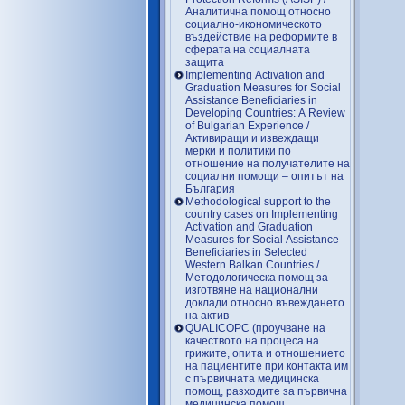
Аналитична помощ относно
социално-икономическото
въздействие на реформите в
сферата на социалната
защита
Implementing Activation and
Graduation Measures for Social
Assistance Beneficiaries in
Developing Countries: A Review
of Bulgarian Experience /
Активиращи и извеждащи
мерки и политики по
отношение на получателите на
социални помощи – опитът на
България
Methodological support to the
country cases on Implementing
Activation and Graduation
Measures for Social Assistance
Beneficiaries in Selected
Western Balkan Countries /
Методологическа помощ за
изготвяне на национални
доклади относно въвеждането
на актив
QUALICOPC (проучване на
качеството на процеса на
грижите, опита и отношението
на пациентите при контакта им
с първичната медицинска
помощ, разходите за първична
медицинска помощ,