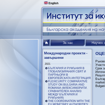
English
За нас
Научен 
Международни проекти -
ОЦЕ
завършени
Ръково
2021
Участн
БЪЛГАРИЯ И РУМЪНИЯ В
Срок з
ГЛОБАЛИЗИРАНИЯ СВЯТ И
Източн
ПАРТНЬОРИ В
Резулт
ЕВРОПЕЙСКАТА ИНТЕГРАЦИЯ
Българи
FLEXICURITY: COMPARATIVE
market
STUDY ON BULGARIA AND
Bulgari
ROMANIA (ФЛЕКСИКЮРИТИ.
СРАВНИТЕЛЕН АНАЛИЗ
МЕЖДУ БЪЛГАРИЯ И
РУМЪНИЯ)
THE COORDINATION WITH THE
EU MONETARY AUTHORITIES: