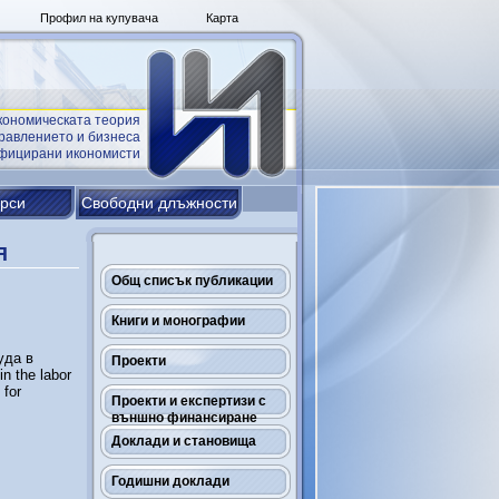
Профил на купувача
Карта
кономическата теория
равлението и бизнеса
ифицирани икономисти
урси
Свободни длъжности
Я
Общ списък публикации
Книги и монографии
уда в
Проекти
in the labor
 for
Проекти и експертизи с
външно финансиране
Доклади и становища
Годишни доклади