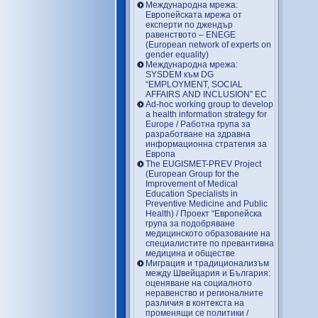
Международна мрежа:
Европейската мрежа от
експерти по джендър
равенството – ENEGE
(European network of experts on
gender equality)
Международна мрежа:
SYSDEM към DG
“EMPLOYMENT, SOCIAL
AFFAIRS AND INCLUSION” EC
Ad-hoc working group to develop
a health information strategy for
Europe / Работна група за
разработване на здравна
информационна стратегия за
Европа
The EUGISMET-PREV Project
(European Group for the
Improvement of Medical
Education Specialists in
Preventive Medicine and Public
Health) / Проект “Европейска
група за подобряване
медицинското образование на
специалистите по превантивна
медицина и обществе
Миграция и традиционализъм
между Швейцария и България:
оценяване на социалното
неравенство и регионалните
различия в контекста на
променящи се политики /