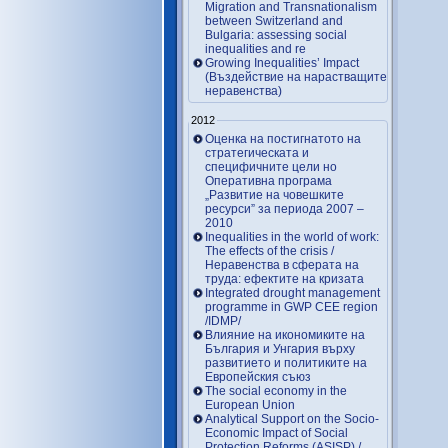
Migration and Transnationalism
between Switzerland and
Bulgaria: assessing social
inequalities and re
Growing Inequalities’ Impact
(Въздействие на нарастващите
неравенства)
2012
Оценка на постигнатото на
стратегическата и
специфичните цели но
Оперативна програма
„Развитие на човешките
ресурси” за периода 2007 –
2010
Inequalities in the world of work:
The effects of the crisis /
Неравенства в сферата на
труда: ефектите на кризата
Integrated drought management
programme in GWP CEE region
/IDMP/
Влияние на икономиките на
България и Унгария върху
развитието и политиките на
Европейския съюз
The social economy in the
European Union
Analytical Support on the Socio-
Economic Impact of Social
Protection Reforms (ASISP) /