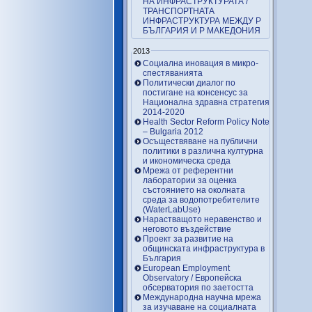
НА ИНФРАСТРУКТУРАТА /
ТРАНСПОРТНАТА
ИНФРАСТРУКТУРА МЕЖДУ Р
БЪЛГАРИЯ И Р МАКЕДОНИЯ
2013
Социална иновация в микро-
спестяванията
Политически диалог по
постигане на консенсус за
Национална здравна стратегия
2014-2020
Health Sector Reform Policy Note
– Bulgaria 2012
Осъществяване на публични
политики в различна културна
и икономическа среда
Мрежа от референтни
лаборатории за оценка
състоянието на околната
среда за водопотребителите
(WaterLabUse)
Нарастващото неравенство и
неговото въздействие
Проект за развитие на
общинската инфраструктура в
България
European Employment
Observatory / Европейска
обсерватория по заетостта
Международна научна мрежа
за изучаване на социалната