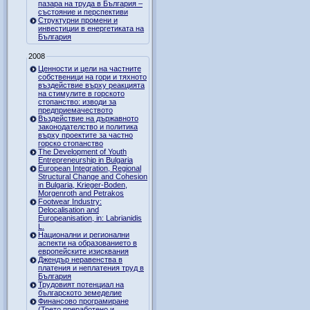
пазара на труда в България –
състояние и перспективи
Структурни промени и
инвестиции в енергетиката на
България
2008
Ценности и цели на частните
собственици на гори и тяхното
въздействие върху реакцията
на стимулите в горското
стопанство: изводи за
предприемачеството
Въздействие на държавното
законодателство и политика
върху проектите за частно
горско стопанство
The Development of Youth
Entrepreneurship in Bulgaria
European Integration, Regional
Structural Change and Cohesion
in Bulgaria, Krieger-Boden,
Morgenroth and Petrakos
Footwear Industry:
Delocalisation and
Europeanisation, in: Labrianidis
L.
Национални и регионални
аспекти на образованието в
европейските изисквания
Джендър неравенства в
платения и неплатения труд в
България
Трудовият потенциал на
българското земеделие
Финансово програмиране
(Трето преработено и