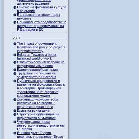
допълнено издание)
Генезис на фирмената култура
в България
Българският интелект през
вековете
Националната продоволствена
сигурност при приемането на
Р България в ЕС
2007
The impact of government
legislation and policy on projects
in private forestry
Bulgaria: Towards a better
balanced world of work
Статистическо изследване на
структурни изменения
Единен европейски пазар
Трудовият потенциал на
земеделието в България
Публичните предприятия и
развитие на фондовата борса
в България: Противоречиви
траектории на българския
корпоративен модел
Догонващо икономическо
развитие на България –
стратегия и реалности
Власт на всяка цена
Структурна ориентация на
индустрията в България
Чуждестранни преки
инвестиции в индустрията на
България
Външен дълг: Теория,
практика, управление (Второ