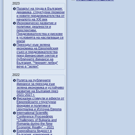
2023
Пазарът на труда в България:
динамика, структурни промени
и новите предизвикателства от
началото на XXI век
Икономическо развитие и
политики: реалности и
перспективи.
Предизвикателства и рискове
в условията на наслагващи се
кризи
Преходът към зелена
икономика на Европейския
съюз и предизвикателства
пред финансовия сектор и
публичните финанси на
България. "Черният лебед"
вече е "зелен"
2022
Ролята на публичните
финанси за прехода към
зелена икономика и устойчиво
развитие на България през
2021-2027 г.
Фискални стимули и ефекти от
Европейските структурни
фондове и политики в
Централна и Източна Европа
International Scientific
Conference Proceedings
“Challenges of Bulgaria and
Romania during the New
Economic Reality” – 2021
Енергийната бедност в
България: измерения и