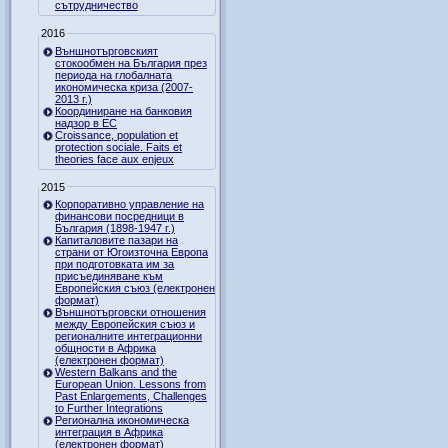
сътрудничество
2016
Външнотърговският
стокообмен на България през
периода на глобалната
икономическа криза (2007-
2013 г.)
Координиране на банковия
надзор в ЕС
Croissance, population et
protection sociale. Faits et
theories face aux enjeux
2015
Корпоративно управление на
финансови посредници в
България (1898-1947 г.)
Капиталовите пазари на
страни от Югоизточна Европа
при подготовката им за
присъединяване към
Европейския съюз (електронен
формат)
Външнотърговски отношения
между Европейския съюз и
регионалните интеграционни
общности в Африка
(електронен формат)
Western Balkans and the
European Union. Lessons from
Past Enlargements, Challenges
to Further Integrations
Регионална икономическа
интеграция в Африка
(електронен формат)