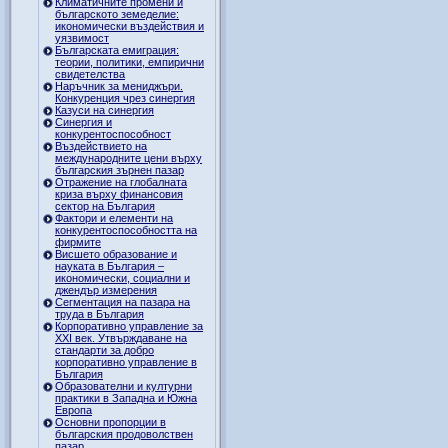
Климатичните промени и
българското земеделие:
икономически въздействия и
уязвимост
Българската емиграция:
теории, политики, емпирични
свидетелства
Наръчник за мениджъри.
Конкуренция чрез синергия
Казуси на синергия
Синергия и
конкурентоспособност
Въздействието на
международните цени върху
българския зърнен пазар
Отражение на глобалната
криза върху финансовия
сектор на България
Фактори и елементи на
конкурентоспособността на
фирмите
Висшето образование и
науката в България –
икономически, социални и
джендър измерения
Сегментация на пазара на
труда в България
Корпоративно управление за
XXI век. Утвърждаване на
стандарти за добро
корпоративно управление в
България
Образователни и културни
практики в Западна и Южна
Европа
Основни пропорции в
българския продоволствен
пазар