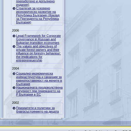
преработено и допълнено
издание)
Стратегия за ускорено
икономическо развитие на
Република България (Доклад
за Президента на Република
България)
2006
Legal Framework for Corporate
Governance in Russian and
Bulgarian transition economies
The values and objectives of
private forest owners and their
influence on forestry behaviour:
the implications for
entrepreneuership
2004
Социално-икономическа
инфраструктура и гаранции за
равнопоставеност на жените в
България
Националната продоволствена
сигурност при приемането на
Р България в ЕС
2002
Приоритети и политики за
благосъстоянието на децата