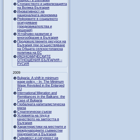
Стопанството и цивилизацията
на Волжка България
Иновативност на
националната икономика
Реформите в социалното
осигуряване
(предизвикателства и
решения)
Устойчиво развитие и
многообразие в България
Продоволствените ресурси на
България при осъществяване
на Общата селскостопанска
политика на ЕС
ИКОНОМИЧЕСКИТЕ
ОТНОШЕНИЯ БЪЛГАРИЯ –
РУСИЯ
2009
Bulgaria: A shift in minimum
wage policy. - In: The Minimum
Wage Revisited in the Enlarged
EU
International Migration and
Remittances in the Balkans: the
Case of Bulgaria
Глобалната капиталистическа
криза
Стратегически съюзи
Условията на труд и
качеството на заетостта в
България
Характеристики на местните и
международните съвместни
предприятия в България
Гъвкавост и сигурност на