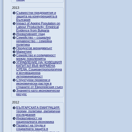
2013
Съвместни предприятия и
защита на конкуренцията в
България
Impact of Ageing Population on
Labour Productivity: Empirical
Evidence from Bulgaria
Иновативният град
Семейство – социално
неравенство – семейна
политика
Продуктов мениджмънт
Маркетинг
Семейство и солидарност
между поколенията
УПРАВЛЕНИЕ НА ЧОВЕШКИЯ
КАПИТАЛ ВЪВ ФИРМЕНА
СРЕДА. Социоантропологична
и мотивационна
детерминираност
Структурни промени и
икономически растеж в
страните от Европейския съюз
Знанието като икономически
ресурс
2012
БЪЛГАРСКАТА ЕМИГРАЦИЯ:
теории, политики, емпирични
изследвания
Иновативност на
националната икономика
Пазарът на труда и
социалната защита в