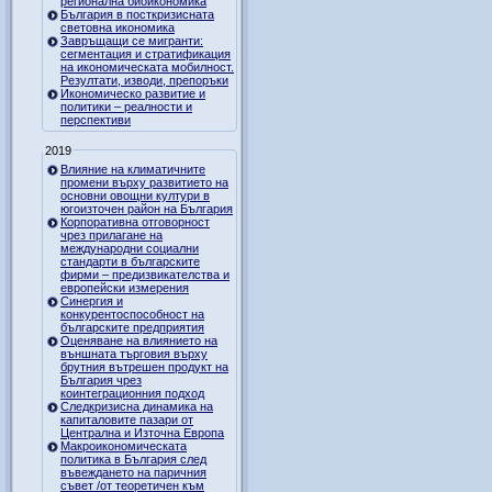
регионална биоикономика
България в посткризисната
световна икономика
Завръщащи се мигранти:
сегментация и стратификация
на икономическата мобилност.
Резултати, изводи, препоръки
Икономическо развитие и
политики – реалности и
перспективи
2019
Влияние на климатичните
промени върху развитието на
основни овощни култури в
югоизточен район на България
Корпоративна отговорност
чрез прилагане на
международни социални
стандарти в българските
фирми – предизвикателства и
европейски измерения
Синергия и
конкурентоспособност на
българските предприятия
Оценяване на влиянието на
външната търговия върху
брутния вътрешен продукт на
България чрез
коинтеграционния подход
Следкризисна динамика на
капиталовите пазари от
Централна и Източна Европа
Макроикономическата
политика в България след
въвеждането на паричния
съвет /от теоретичен към