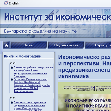
English
За нас
Научен състав
Структур
Икономическо раз
Книги и монографии
и перспективи. Н
2026
Въглищни райони след края на
предизвикателств
въгледобива: Нова
индустриална политика на
икономика
България
Economic Development and
Policies: Realities and
Prospects. Sustainability in the
Conditions of Global
Transformations
2025
Гъвкавост на социалната
подкрепа в условията на
кризи. Опит и уроци от