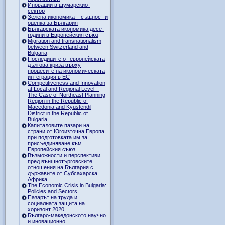
Иновации в шумарскиот
сектор
Зелена икономика – същност и
оценка за България
Българската икономика десет
години в Европейския съюз
Migration and transnationalism
between Switzerland and
Bulgaria
Последиците от европейската
дългова криза върху
процесите на икономическата
интеграция в ЕС
Competitiveness and Innovation
at Local and Regional Level –
The Case of Northeast Planning
Region in the Republic of
Macedonia and Kyustendil
District in the Republic of
Bulgaria
Капиталовите пазари на
страни от Югоизточна Европа
при подготовката им за
присъединяване към
Европейския съюз
Възможности и перспективи
пред външнотърговските
отношения на България с
държавите от Субсахарска
Африка
The Economic Crisis in Bulgaria:
Policies and Sectors
Пазарът на труда и
социалната защита на
хоризонт 2020
Българо-македонското научно
и иновационно