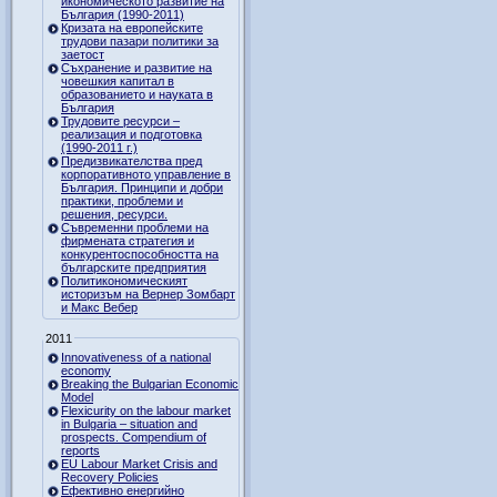
икономическото развитие на
България (1990-2011)
Кризата на европейските
трудови пазари политики за
заетост
Съхранение и развитие на
човешкия капитал в
образованието и науката в
България
Трудовите ресурси –
реализация и подготовка
(1990-2011 г.)
Предизвикателства пред
корпоративното управление в
България. Принципи и добри
практики, проблеми и
решения, ресурси.
Съвременни проблеми на
фирмената стратегия и
конкурентоспособността на
българските предприятия
Политикономическият
историзъм на Вернер Зомбарт
и Макс Вебер
2011
Innovativeness of a national
economy
Breaking the Bulgarian Economic
Model
Flexicurity on the labour market
in Bulgaria – situation and
prospects. Compendium of
reports
EU Labour Market Crisis and
Recovery Policies
Ефективно енергийно