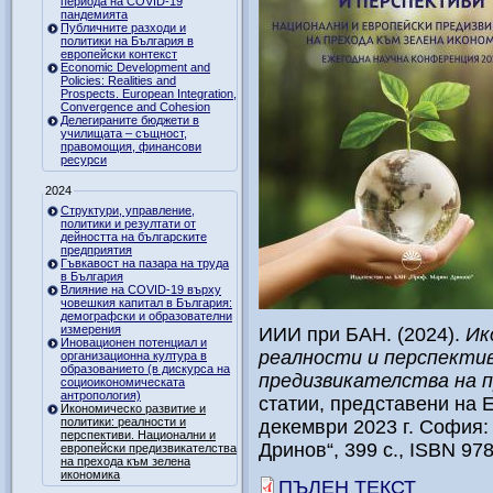
периода на COVID-19
пандемията
Публичните разходи и
политики на България в
европейски контекст
Economic Development and
Policies: Realities and
Prospects. European Integration,
Convergence and Cohesion
Делегираните бюджети в
училищата – същност,
правомощия, финансови
ресурси
2024
Структури, управление,
политики и резултати от
дейността на българските
предприятия
Гъвкавост на пазара на труда
в България
Влияние на COVID-19 върху
човешкия капитал в България:
демографски и образователни
измерения
ИИИ при БАН. (2024).
Ик
Иновационен потенциал и
реалности и перспектив
организационна култура в
образованието (в дискурса на
предизвикателства на п
социоикономическата
антропология)
статии, представени на 
Икономическо развитие и
политики: реалности и
декември 2023 г. София
перспективи. Национални и
Дринов“, 399 с., ISBN 97
европейски предизвикателства
на прехода към зелена
икономика
ПЪЛЕН ТЕКСТ