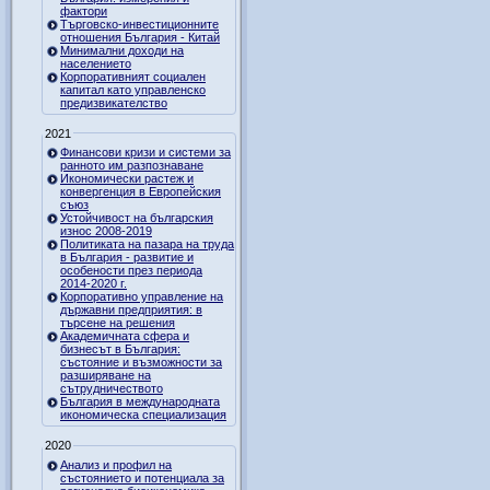
фактори
Търговско-инвестиционните
отношения България - Китай
Минимални доходи на
населението
Корпоративният социален
капитал като управленско
предизвикателство
2021
Финансови кризи и системи за
ранното им разпознаване
Икономически растеж и
конвергенция в Европейския
съюз
Устойчивост на българския
износ 2008-2019
Политиката на пазара на труда
в България - развитие и
особености през периода
2014-2020 г.
Корпоративно управление на
държавни предприятия: в
търсене на решения
Академичната сфера и
бизнесът в България:
състояние и възможности за
разширяване на
сътрудничеството
България в международната
икономическа специализация
2020
Анализ и профил на
състоянието и потенциала за