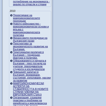
потребление на икономиката -
анализ по отрасли и страни
2010
Проектиране на
макроикономическите
пропорции
Новото кейнсианство -
микроикономически основи и
връзка с
макроикономическата
политика
Финансовите посредници на
българския пазар
Перспективи за
икономическото развитие на
България.
Териториални различия в
България – тенденции,
фактори и политики.
Образованието и науката в
България - през погледа на
учители, преподаватели,
студенти и изследователи
Човешкият капитал в
България: формиране,
състояние, използване, насоки
за развитие
МАКРОИКОНОМИЧЕСКИ
АСПЕКТИ НА
СТАБИЛНОСТТА В НОВИТЕ
СТРАНИ ЧЛЕНКИ НА
ЕВРОПЕЙСКИЯ СЪЮЗ
Организация, социални
практики и проблеми на
еврейската и мюсюлманска
общност в България