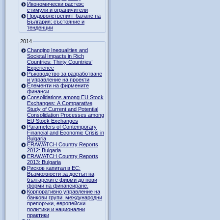
Икономически растеж:
стимули и ограничители
Продоволственият баланс на
България: състояние и
тенденции
2014
Changing Inequalities and
Societal Impacts in Rich
Countries: Thirty Countries’
Experience
Ръководство за разработване
и управление на проекти
Елементи на фирмените
финанси
Consolidations among EU Stock
Exchanges: A Comparative
Study of Current and Potential
Consolidation Processes among
EU Stock Exchanges
Parameters of Contemporary
Financial and Economic Crisis in
Bulgaria
ERAWATCH Country Reports
2012: Bulgaria
ERAWATCH Country Reports
2013: Bulgaria
Рисков капитал в ЕС:
Възможности за достъп на
българските фирми до нови
форми на финансиране.
Корпоративно управление на
банкови групи. международни
препоръки, европейски
политики и национални
практики