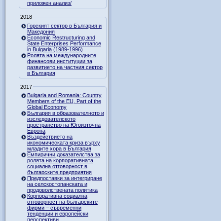
приложен анализ/
2018
Горският сектор в България и
Македония
Economic Restructuring and
State Enterprises Performance
in Bulgaria (1989-1996)
Ролята на международните
финансови институции за
развитието на частния сектор
в България
2017
Bulgaria and Romania: Country
Members of the EU, Part of the
Global Economy
България в образователното и
изследователското
пространство на Югоизточна
Европа
Въздействието на
икономическата криза върху
младите хора в България
Емпирични доказателства за
ролята на корпоративната
социална отговорност в
българските предприятия
Предпоставки за интегриране
на селскостопанската и
продоволствената политика
Корпоративна социална
отговорност на българските
фирми – съвременни
тенденции и европейски
перспективи